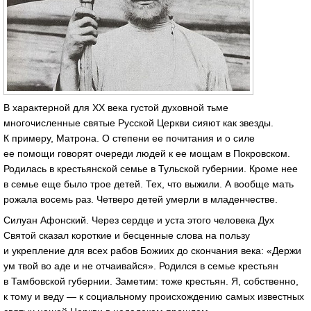
В характерной для XX века густой духовной тьме
многочисленные святые Русской Церкви сияют как звезды.
К примеру, Матрона. О степени ее почитания и о силе
ее помощи говорят очереди людей к ее мощам в Покровском.
Родилась в крестьянской семье в Тульской губернии. Кроме нее
в семье еще было трое детей. Тех, что выжили. А вообще мать
рожала восемь раз. Четверо детей умерли в младенчестве.
Силуан Афонский. Через сердце и уста этого человека Дух
Святой сказал короткие и бесценные слова на пользу
и укрепление для всех рабов Божиих до скончания века: «Держи
ум твой во аде и не отчаивайся». Родился в семье крестьян
в Тамбовской губернии. Заметим: тоже крестьян. Я, собственно,
к тому и веду — к социальному происхождению самых известных