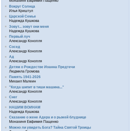
Монахиня Евфимия Пащенко
Вокруг Солнца
Илья Криштул
Царской Семье
Надежда Кушкова
Зовут... зовут они меня
Надежда Кушкова
Первый луч
Александр Конопля
Сосед
Александр Конопля
Ад
Александр Конопля
Детям о Рождестве Иоанна Предтечи
Людмила Громова
Память 1941-2026
Михаил Малеин
"Когда шипит в тиши машина..."
Александр Конопля
Снег
Александр Конопля
НАШИМ ВОИНАМ
Надежда Кушкова
Сказание о жене Адера и о рыжей блуднице
Монахиня Евфимия Пащенко
Можно ли увидеть Бога? Тайна Святой Троицы