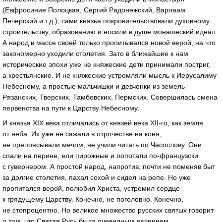
(Евфросиния Полоцкая, Сергий Радонежский, Варлаам
Печерский и т.д.), сами князья покровительствовали духовному
строительству, образованию и носили в душе монашеский идеал.
А народ в массе своей только пропитывался новой верой, на что
закономерно уходили столетия. Зато в ближайшие к нам
исторические эпохи уже не княжеские дети принимали постриг,
а крестьянские. И не княжеские устремляли мысль к Иерусалиму
Небесному, а простые мальчишки и девчонки из земель
Рязанских, Тверских, Тамбовских, Пермских. Совершилась смена
первенства на пути к Царству Небесному.
И князья XIX века отличались от князей века XII-го, как земля
от неба. Их уже не сажали в отрочестве на коня,
не препоясывали мечом, не учили читать по Часослову. Они
спали на перине, ели пирожные и лопотали по-французски
с гувернером. А простой народ, напротив, почти не поменяв быт
за долгие столетия, пахал сохой и сидел на репе. Но уже
пропитался верой, полюбил Христа, устремил сердце
к грядущему Царству. Конечно, не поголовно. Конечно,
не стопроцентно. Но великое множество русских святых говорит
о том, что Святая Русь была очевидным явлением,