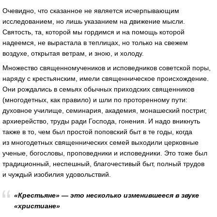
Очевидно, что сказанное не является исчерпывающим
исследованием, но лишь указанием на движение мысли.
Святость, та, которой мы гордимся и на помощь которой
надеемся, не вырастала в теплицах, но только на свежем
воздухе, открытая ветрам, и зною, и холоду.
Множество священномучеников и исповедников советской поры,
наряду с крестьянским, имели священническое происхождение.
Они рождались в семьях обычных приходских священников
(многодетных, как правило) и шли по проторенному пути:
духовное училище, семинария, академия, монашеский постриг,
архиерейство, труды ради Господа, гонения. И надо вникнуть
также в то, чем был простой поповский быт в те годы, когда
из многодетных священнических семей выходили церковные
ученые, богословы, проповедники и исповедники. Это тоже был
традиционный, неспешный, благочестивый быт, полный трудов
и чуждый изобилия удовольствий.
«Крестьяне» — это несколько изменившееся в звуке
«христиане»