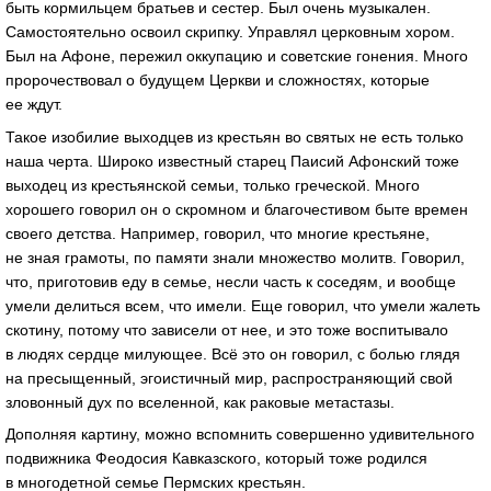
быть кормильцем братьев и сестер. Был очень музыкален.
Самостоятельно освоил скрипку. Управлял церковным хором.
Был на Афоне, пережил оккупацию и советские гонения. Много
пророчествовал о будущем Церкви и сложностях, которые
ее ждут.
Такое изобилие выходцев из крестьян во святых не есть только
наша черта. Широко известный старец Паисий Афонский тоже
выходец из крестьянской семьи, только греческой. Много
хорошего говорил он о скромном и благочестивом быте времен
своего детства. Например, говорил, что многие крестьяне,
не зная грамоты, по памяти знали множество молитв. Говорил,
что, приготовив еду в семье, несли часть к соседям, и вообще
умели делиться всем, что имели. Еще говорил, что умели жалеть
скотину, потому что зависели от нее, и это тоже воспитывало
в людях сердце милующее. Всё это он говорил, с болью глядя
на пресыщенный, эгоистичный мир, распространяющий свой
зловонный дух по вселенной, как раковые метастазы.
Дополняя картину, можно вспомнить совершенно удивительного
подвижника Феодосия Кавказского, который тоже родился
в многодетной семье Пермских крестьян.