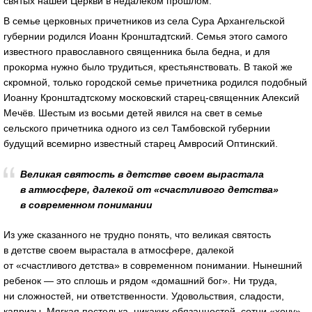
святых нашей Церкви в недалеком прошлом.
В семье церковных причетников из села Сура Архангельской
губернии родился Иоанн Кронштадтский. Семья этого самого
известного православного священника была бедна, и для
прокорма нужно было трудиться, крестьянствовать. В такой же
скромной, только городской семье причетника родился подобный
Иоанну Кронштадтскому московский старец-священник Алексий
Мечёв. Шестым из восьми детей явился на свет в семье
сельского причетника одного из сел Тамбовской губернии
будущий всемирно известный старец Амвросий Оптинский.
Великая святость в детстве своем вырастала
в атмосфере, далекой от «счастливого детства»
в современном понимании
Из уже сказанного не трудно понять, что великая святость
в детстве своем вырастала в атмосфере, далекой
от «счастливого детства» в современном понимании. Нынешний
ребенок — это сплошь и рядом «домашний бог». Ни труда,
ни сложностей, ни ответственности. Удовольствия, сладости,
капризы. Мягкая постелька, никаких обязанностей, сотни «хочу»