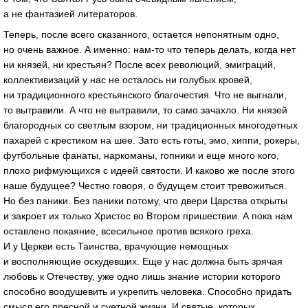
а не фантазией литераторов.
Теперь, после всего сказанного, остается непонятным одно,
но очень важное. А именно: нам-то что теперь делать, когда нет
ни князей, ни крестьян? После всех революций, эмиграций,
коллективизаций у нас не осталось ни голубых кровей,
ни традиционного крестьянского благочестия. Что не выгнали,
то вытравили. А что не вытравили, то само зачахло. Ни князей
благородных со светлым взором, ни традиционных многодетных
пахарей с крестиком на шее. Зато есть готы, эмо, хиппи, рокеры,
футбольные фанаты, наркоманы, гопники и еще много кого,
плохо рифмующихся с идеей святости. И каково же после этого
наше будущее? Честно говоря, о будущем стоит тревожиться.
Но без паники. Без паники потому, что двери Царства открыты
и закроет их только Христос во Втором пришествии. А пока нам
оставлено покаяние, всесильное против всякого греха.
И у Церкви есть Таинства, врачующие немощных
и восполняющие оскудевших. Еще у нас должна быть зрячая
любовь к Отечеству, уже одно лишь знание истории которого
способно воодушевить и укрепить человека. Способно придать
смысл его пресной и суетной жизни. И святые, которых