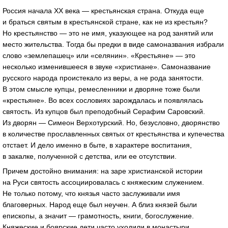
Россия начала XX века — крестьянская страна. Откуда еще
и браться святым в крестьянской стране, как не из крестьян?
Но крестьянство — это не имя, указующее на род занятий или
место жительства. Тогда бы предки в виде самоназвания избрали
слово «землепашец» или «селянин». «Крестьяне» — это
несколько изменившееся в звуке «христиане». Самоназвание
русского народа проистекало из веры, а не рода занятости.
В этом смысле купцы, ремесленники и дворяне тоже были
«крестьяне». Во всех сословиях зарождалась и появлялась
святость. Из купцов был преподобный Серафим Саровский.
Из дворян — Симеон Верхотурский. Но, безусловно, дворянство
в количестве прославленных святых от крестьянства и купечества
отстает. И дело именно в быте, в характере воспитания,
в закалке, полученной с детства, или ее отсутствии.
Причем достойно внимания: на заре христианской истории
на Руси святость ассоциировалась с княжеским служением.
Не только потому, что князья часто заслуживали имя
благоверных. Народ еще был неучен. А близ князей были
епископы, а значит — грамотность, книги, богослужение.
Княжеские и боярские дети часто уходили в монастыри