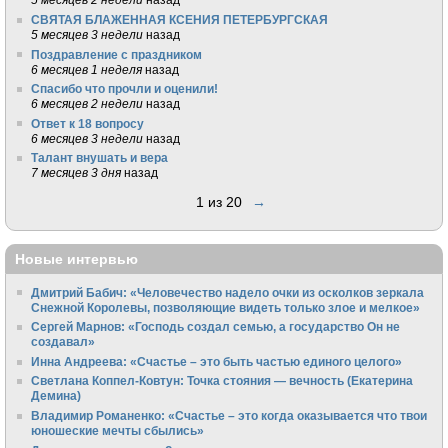
СВЯТАЯ БЛАЖЕННАЯ КСЕНИЯ ПЕТЕРБУРГСКАЯ
5 месяцев 3 недели
назад
Поздравление с праздником
6 месяцев 1 неделя
назад
Спасибо что прочли и оценили!
6 месяцев 2 недели
назад
Ответ к 18 вопросу
6 месяцев 3 недели
назад
Талант внушать и вера
7 месяцев 3 дня
назад
1 из 20
→
Новые интервью
Дмитрий Бабич: «Человечество надело очки из осколков зеркала
Снежной Королевы, позволяющие видеть только злое и мелкое»
Сергей Марнов: «Господь создал семью, а государство Он не
создавал»
Инна Андреева: «Счастье – это быть частью единого целого»
Светлана Коппел-Ковтун: Точка стояния — вечность (Екатерина
Демина)
Владимир Романенко: «Счастье – это когда оказывается что твои
юношеские мечты сбылись»