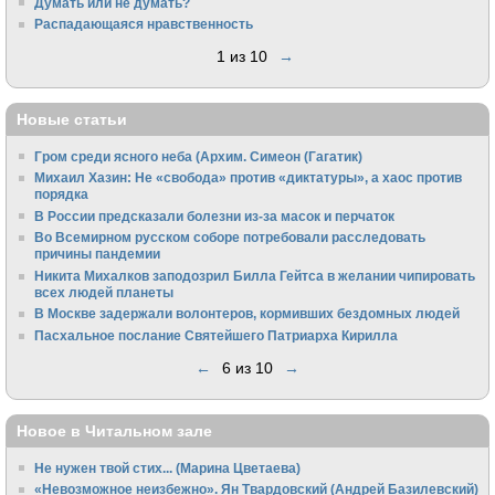
Думать или не думать?
Распадающаяся нравственность
1 из 10
→
Новые статьи
Гром среди ясного неба (Архим. Симеон (Гагатик)
Михаил Хазин: Не «свобода» против «диктатуры», а хаос против
порядка
В России предсказали болезни из-за масок и перчаток
Во Всемирном русском соборе потребовали расследовать
причины пандемии
Никита Михалков заподозрил Билла Гейтса в желании чипировать
всех людей планеты
В Москве задержали волонтеров, кормивших бездомных людей
Пасхальное послание Святейшего Патриарха Кирилла
←
6 из 10
→
Новое в Читальном зале
Не нужен твой стих... (Марина Цветаева)
«Невозможное неизбежно». Ян Твардовский (Андрей Базилевский)