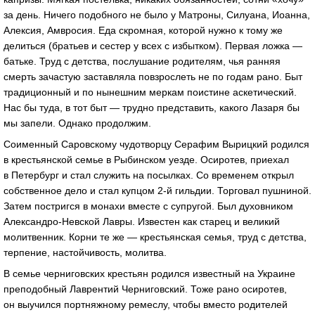
за день. Ничего подобного не было у Матроны, Силуана, Иоанна,
Алексия, Амвросия. Еда скромная, которой нужно к тому же
делиться (братьев и сестер у всех с избытком). Первая ложка —
батьке. Труд с детства, послушание родителям, чья ранняя
смерть зачастую заставляла повзрослеть не по годам рано. Быт
традиционный и по нынешним меркам поистине аскетический.
Нас бы туда, в тот быт — трудно представить, какого Лазаря бы
мы запели. Однако продолжим.
Соименный Саровскому чудотворцу Серафим Вырицкий родился
в крестьянской семье в Рыбинском уезде. Осиротев, приехал
в Петербург и стал служить на посылках. Со временем открыл
собственное дело и стал купцом 2-й гильдии. Торговал пушниной.
Затем постригся в монахи вместе с супругой. Был духовником
Александро-Невской Лавры. Известен как старец и великий
молитвенник. Корни те же — крестьянская семья, труд с детства,
терпение, настойчивость, молитва.
В семье черниговских крестьян родился известный на Украине
преподобный Лаврентий Черниговский. Тоже рано осиротев,
он выучился портняжному ремеслу, чтобы вместо родителей