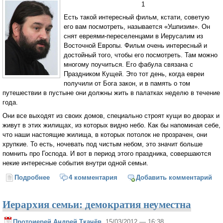
1
Есть такой интересный фильм, кстати, советую
его вам посмотреть, называется «Ушпизим». Он
снят евреями-переселенцами в Иерусалим из
Восточной Европы. Фильм очень интересный и
достойный того, чтобы его посмотреть. Там можно
многому поучиться. Его фабула связана с
Праздником Кущей. Это тот день, когда евреи
получили от Бога закон, и в память о том
путешествии в пустыне они должны жить в палатках неделю в течение
года.
Они все выходят из своих домов, специально строят кущи во дворах и
живут в этих жилищах, из которых видно небо. Как бы напоминая себе,
что наши настоящие жилища, в которых потолок не прозрачен, они
хрупкие. То есть, ночевать под чистым небом, это значит больше
помнить про Господа. И вот в период этого праздника, совершаются
некие интересные события внутри одной семьи.
Подробнее
о Типология народа Божия
4 комментария
Добавить комментарий
Иерархия семьи: демократия неуместна
Протоиерей Андрей Ткачёв
, 15/03/2012 — 16:38