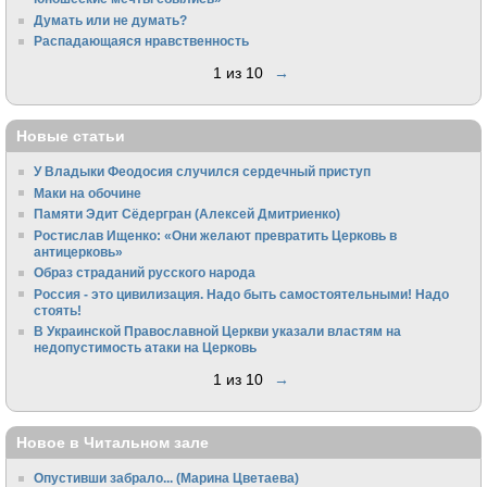
Думать или не думать?
Распадающаяся нравственность
1 из 10
→
Новые статьи
У Владыки Феодосия случился сердечный приступ
Маки на обочине
Памяти Эдит Сёдергран (Алексей Дмитриенко)
Ростислав Ищенко: «Они желают превратить Церковь в
антицерковь»
Образ страданий русского народа
Россия - это цивилизация. Надо быть самостоятельными! Надо
стоять!
В Украинской Православной Церкви указали властям на
недопустимость атаки на Церковь
1 из 10
→
Новое в Читальном зале
Опустивши забрало... (Марина Цветаева)