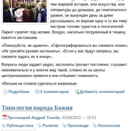
тем мировой истории, или искусства, или
литературы до донышка, до генетического
уровня, он вынужден день за днем
рассказывать по верхам одну и ту же тему
пестрым толпам туристов и посетителей.
Паркет скрипит под ногами. Воздух, насильно погруженный в тишину,
кажется застывшим.
«Пожалуйста, не шумите», «Сфотографироваться вы сможете позже»,
«Не трогайте руками экспонаты», «Если у вас будут вопросы, вы
сможете задать их в конце».
Вопросы люди задают редко, экспонаты трогают постоянно, слушают
невнимательно и у многих вид такой, словно их из школы
централизованно привели и они отбывают повинность.
«Весьма не сложно сделаться капризным
Подробнее
о Сталкер и его спутники
2 комментария
Добавить комментарий
Типология народа Божия
Протоиерей Андрей Ткачёв
, 02/09/2013 — 16:52
Публицистика
Религия
Проповеди
Психология