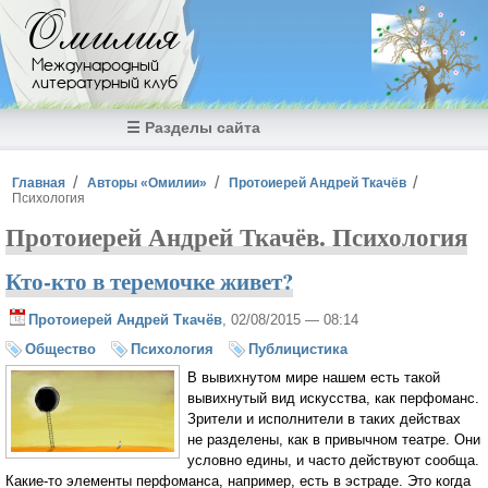
Перейти к основному содержанию
Омилия
Международный
литературный клуб
☰ Разделы сайта
Вы здесь
Главная
Авторы «Омилии»
Протоиерей Андрей Ткачёв
Психология
Протоиерей Андрей Ткачёв. Психология
Кто-кто в теремочке живет?
Протоиерей Андрей Ткачёв
, 02/08/2015 — 08:14
Общество
Психология
Публицистика
В вывихнутом мире нашем есть такой
вывихнутый вид искусства, как перфоманс.
Зрители и исполнители в таких действах
не разделены, как в привычном театре. Они
условно едины, и часто действуют сообща.
Какие-то элементы перфоманса, например, есть в эстраде. Это когда