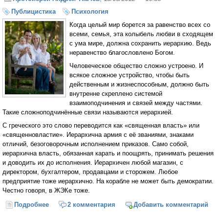
Публицистика
Психология
Когда целый мир борется за равенство всех со
всеми, семья, эта колыбель любви в сходящем
с ума мире, должна сохранить иерархию. Ведь
неравенство благословлено Богом.
Человеческое общество сложно устроено. И
всякое сложное устройство, чтобы быть
действенным и жизнеспособным, должно быть
внутренне скреплено системой
взаимоподчинения и связей между частями.
Такие сложноподчинённые связи называются иерархией.
С греческого это слово переводится как «священная власть» или
«священновластие». Иерархична армия с её званиями, знаками
отличий, безоговорочным исполнением приказов. Само собой,
иерархична власть, обязанная карать и поощрять, принимать решения
и доводить их до исполнения. Иерархичен любой магазин, с
директором, бухгалтером, продавцами и сторожем. Любое
предприятие тоже иерархично. На корабле не может быть демократии.
Честно говоря, в ЖЭКе тоже.
Подробнее
о Иерархия семьи: демократия неуместна
2 комментария
Добавить комментарий