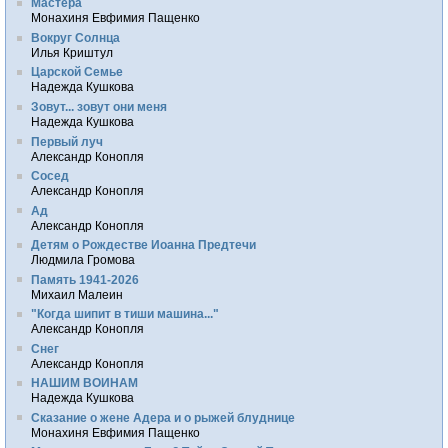
Мастера
Монахиня Евфимия Пащенко
Вокруг Солнца
Илья Криштул
Царской Семье
Надежда Кушкова
Зовут... зовут они меня
Надежда Кушкова
Первый луч
Александр Конопля
Сосед
Александр Конопля
Ад
Александр Конопля
Детям о Рождестве Иоанна Предтечи
Людмила Громова
Память 1941-2026
Михаил Малеин
"Когда шипит в тиши машина..."
Александр Конопля
Снег
Александр Конопля
НАШИМ ВОИНАМ
Надежда Кушкова
Сказание о жене Адера и о рыжей блуднице
Монахиня Евфимия Пащенко