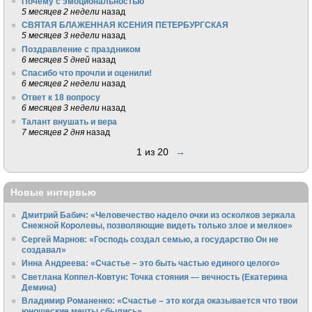
Почему с эмоциональностью
5 месяцев 2 недели
назад
СВЯТАЯ БЛАЖЕННАЯ КСЕНИЯ ПЕТЕРБУРГСКАЯ
5 месяцев 3 недели
назад
Поздравление с праздником
6 месяцев 5 дней
назад
Спасибо что прочли и оценили!
6 месяцев 2 недели
назад
Ответ к 18 вопросу
6 месяцев 3 недели
назад
Талант внушать и вера
7 месяцев 2 дня
назад
1 из 20
→
Новые интервью
Дмитрий Бабич: «Человечество надело очки из осколков зеркала
Снежной Королевы, позволяющие видеть только злое и мелкое»
Сергей Марнов: «Господь создал семью, а государство Он не
создавал»
Инна Андреева: «Счастье – это быть частью единого целого»
Светлана Коппел-Ковтун: Точка стояния — вечность (Екатерина
Демина)
Владимир Романенко: «Счастье – это когда оказывается что твои
юношеские мечты сбылись»