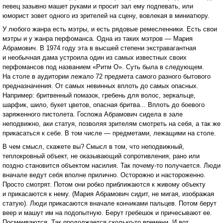
певец зазывно машет руками и просит зал ему подпевать, или
юморист зовет одного из зрителей на сцену, вовлекая в миниатюру.
У любого жанра есть мэтры, и есть рядовые ремесленники. Есть свои
мэтры и у жанра перфоманса. Одна из таких мэтров — Мария
Абрамович. В 1974 году эта в высшей степени экстравагантная
и необычная дама устроила один из самых известных своих
перфомансов под названием «Ритм О». Суть была в следующем.
На столе в аудитории лежало 72 предмета самого разного бытового
предназначения. От самых невинных вплоть до самых опасных.
Например: бритвенный помазок, гребень для волос, зеркальце,
шарфик, шило, букет цветов, опасная бритва... Вплоть до боевого
заряженного пистолета. Госпожа Абрамович сидела в зале
неподвижно, аки статуя, позволяя зрителям смотреть на себя, а так же
прикасаться к себе. В том числе — предметами, лежащими на столе.
В чем смысл, скажете вы? Смысл в том, что неподвижный,
теплокровный объект, не оказывающий сопротивления, рано или
поздно становится объектом насилия. Так почему-то получается. Люди
вначале ведут себя вполне прилично. Осторожно и настороженно.
Просто смотрят. Потом они робко приближаются к живому объекту
и прикасаются к нему. (Мария Абрамович сидит, не мигая, изображая
статую). Люди прикасаются вначале кончиками пальцев. Потом берут
веер и машут им на подопытную. Берут гребешок и причесывают ее.
Посмеиваются. Так продолжается сколько-то времени. И вот