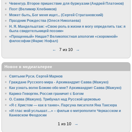
Чевенгур. Второе пришествие для буржуазии (Андрей Платонов)
Поэт (Велимир Хлебников)
Может быть, Бог меня ищет... (Сергей Стратановский)
Праздник Рождества (Олеся Николаева)
Н. Я. Мандельштам: «Свою pоль в жизни я могу опpеделить так: я
была свидетельницей поэзии»
«Прощенный» Ницше? Великопостная апология «скоромной»
философии (Фарис Нофал)
←
7 из 10
→
Новое в медиагалерее
Святыни Руси. Сергей Марнов
Граждане Русского мира - Архимандрит Савва (Мажуко)
Как узнать волю Божию обо мне? Архимандрит Савва (Мажуко)
Каринэ Геворгян. Россия граничит с Богом
О. Савва (Мажуко). Трибунал над Русской церковью
«Я с Христом — как в танке». Парсуна писателя Яна Таксюра
«И глас мой услышат…» – фильм о митрополите Черкасском и
Каневском Феодосии
1 из 10
→