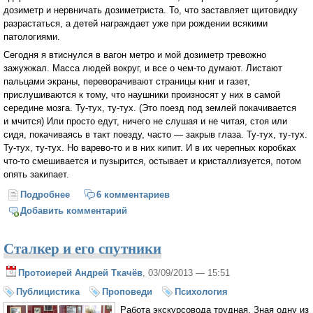
дозиметр и нервничать дозиметриста. То, что заставляет щитовидку
разрастаться, а детей награждает уже при рождении всякими
патологиями.
Сегодня я втиснулся в вагон метро и мой дозиметр тревожно
зажужжал. Масса людей вокруг, и все о чем-то думают. Листают
пальцами экраны, переворачивают страницы книг и газет,
прислушиваются к тому, что наушники произносят у них в самой
середине мозга. Ту-тух, ту-тух. (Это поезд под землей покачивается
и мчится) Или просто едут, ничего не слушая и не читая, стоя или
сидя, покачиваясь в такт поезду, часто — закрыв глаза. Ту-тух, ту-тух.
Ту-тух, ту-тух. Но варево-то и в них кипит. И в их черепных коробках
что-то смешивается и пузырится, остывает и кристаллизуется, потом
опять закипает.
Подробнее
о Радиация мысли
6 комментариев
Добавить комментарий
Сталкер и его спутники
Протоиерей Андрей Ткачёв
, 03/09/2013 — 15:51
Публицистика
Проповеди
Психология
Работа экскурсовода трудная. Зная одну из