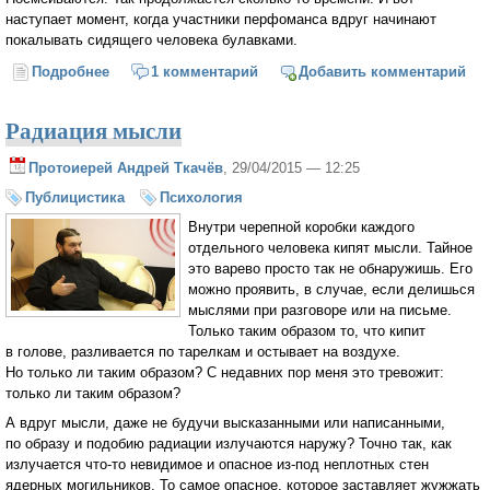
наступает момент, когда участники перфоманса вдруг начинают
покалывать сидящего человека булавками.
Подробнее
о Кто-кто в теремочке живет?
1 комментарий
Добавить комментарий
Радиация мысли
Протоиерей Андрей Ткачёв
, 29/04/2015 — 12:25
Публицистика
Психология
Внутри черепной коробки каждого
отдельного человека кипят мысли. Тайное
это варево просто так не обнаружишь. Его
можно проявить, в случае, если делишься
мыслями при разговоре или на письме.
Только таким образом то, что кипит
в голове, разливается по тарелкам и остывает на воздухе.
Но только ли таким образом? С недавних пор меня это тревожит:
только ли таким образом?
А вдруг мысли, даже не будучи высказанными или написанными,
по образу и подобию радиации излучаются наружу? Точно так, как
излучается что-то невидимое и опасное из-под неплотных стен
ядерных могильников. То самое опасное, которое заставляет жужжать