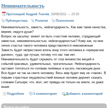
Невнимательность
Протоиерей Андрей Ткачёв
, 20/06/2011 — 23:03
Публицистика
Религия
Психология
Невнимательность, зависть, неблагодарность. Как вам такие качества,
вернее, недуги души?
Вопрос на засыпку: может ли быть счастлив человек, страдающий
завистью, невнимательностью, неблагодарностью? Кому как, но мне
лично счастье такого человека представляется невозможным.
Зависть будет непрестанно влечь взор этого человека в «прекрасное
далеко», туда, где лучше, потому что нас там нет.
Невнимательность будет скрывать от глаз множество вещей и
событий красивых, удивительных, трогательных. Неблагодарность
заставит топтаться по головам любимых и кусать ласкающие руки.
Все будет не так на свете человеку. Весь мир будет ему не «таков». В
порыве страстных неудовольствий жизнью человек дерзнет сказать
словами Сальери, что, мол, нет правды не только на земле, но даже
выше.
Подробнее
о Невнимательность
3 комментария
Добавить комментарий
Поиск на сайте