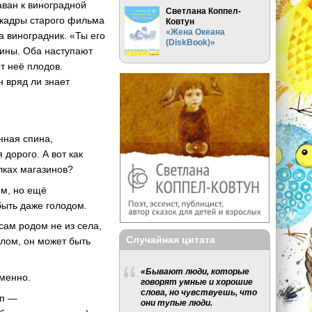
аван к виноградной
Светлана Коппел-
е кадры старого фильма
Ковтун
«Жена Океана
а виноградник. «Ты его
(DiskBook)»
оины. Оба наступают
т неё плодов.
н вряд ли знает
нная спина,
 дорого. А вот как
олках магазинов?
ом, но ещё
быть даже голодом.
сам родом не из села,
Случайная цитата
алом, он может быть
«Бывают люди, которые
еменно.
говорят умные и хорошие
слова, но чувствуешь, что
уп —
они тупые люди.