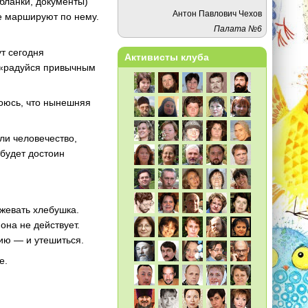
 бланки, документы)
Антон Павлович Чехов
ие маршируют по нему.
Палата №6
ут сегодня
Активисты клуба
, «радуйся привычным
 Боюсь, что нынешняя
ли человечество,
будет достоин
жевать хлебушка.
она не действует.
жию — и утешиться.
е.