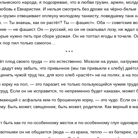
льческого народа, я подозреваю, что в любви грузин, армян, молд
 любовь к Евхаристии. И нельзя смотреть без дрожи на чёрно-белы
к-грузин отвешивает оплеуху молодому танкисту, поведшему танк н
к. — Ты знаешь, как он растёт? Ты — фашист». Оба — советские в
нке — не фашист. Он — русский, но он не окапывал лозу, не ждал о
орые нужно петь при сборе урожая. Он не топтал ягоды в точиле. О
их пор пил только самогон…
* * *
ёт плод своего труда — это естественно. Мозоли на руках, натруже
дадут ему забыть, что привычное (мы так привыкли к хлебу) даётся
ценить чужой труд тех, для кого хлеб «растёт» не на полях, а на п
корку на пол, — это паразит, не только пользующийся чужим труд
руд. Если он не исправится, то непременно будет наказан, может 
имающий с асфальта кем-то брошенную корку, — это чудо. Если он 
тому. Быть может, священник; быть может, родители. Как верный в м
т быть как-то по-особенному жесток и по-особенному глуп одновр
ивотными он не общается (вода — из крана, тепло — из батареи, с