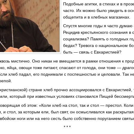
Подобные агитки, в стихах и в проз
часто. Их можно было увидеть в ос
общепита и в хлебных магазинах.
Спустя многие годы я часто думаю 
Рецидив крестьянского сознания в
социализма? Память о голодных го
бедах? Тревога о национальном бо
быть — связь с Евхаристией?
квозь мистично. Оно никак не вмещается в рамки отношения к прод
ко, яйца, овощи тоже питают, спасают от голода, они тоже — драг
сли хлеб падал, его поднимали с поспешностью и целовали. Так н
репой.
 христианской) стране хлеб прочно ассоциировался с Евхаристией, 
мли, который при известных условиях становился Пищей бессмерт
говорящая об этом: «Коли хлеб на стол, так и стол — престол. Коли 
и, и стол, за которым ели, был свят, он осмысливался как раскрыта
вбойски ноги или на него сесть было собственно поруганием святы
* * *