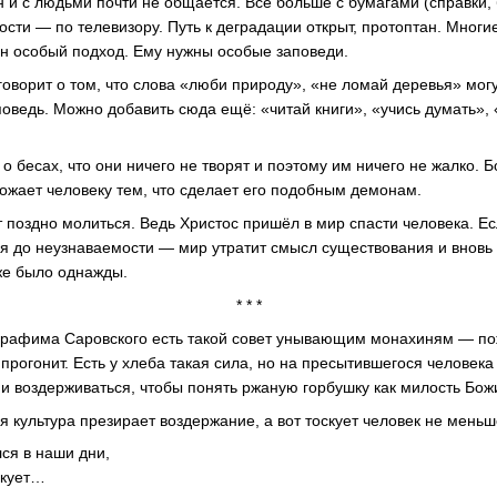
н и с людьми почти не общается. Всё больше с бумагами (справки,
ости — по телевизору. Путь к деградации открыт, протоптан. Мног
ен особый подход. Ему нужны особые заповеди.
говорит о том, что слова «люби природу», «не ломай деревья» мог
поведь. Можно добавить сюда ещё: «читай книги», «учись думать»
л о бесах, что они ничего не творят и поэтому им ничего не жалко.
рожает человеку тем, что сделает его подобным демонам.
т поздно молиться. Ведь Христос пришёл в мир спасти человека. Ес
я до неузнаваемости — мир утратит смысл существования и вновь 
уже было однажды.
* * *
ерафима Саровского есть такой совет унывающим монахиням — по
 прогонит. Есть у хлеба такая сила, но на пресытившегося человека 
 и воздерживаться, чтобы понять ржаную горбушку как милость Бо
 культура презирает воздержание, а вот тоскует человек не меньш
лся в наши дни,
скует…