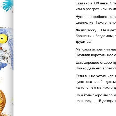
Сказано в ХIХ веке. С
или в разврат, или на 
Нужно попробовать ста
Евангелие. Такого чело
Да что тоску… Он и дет
брошены и бездомны, а 
трудиться.
Мы сами испортили наш
Научили воротить нос о
Есть хорошее старое пр
Нужно дать его аппетит
Если мы не хотим испы
чувствовать себя деть
на то, о чём мы часто
Ну а коль скоро вы со 
наш насущный даждь н