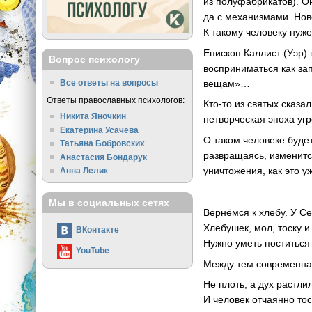
из полуфабрикатов). О
да с механизмами. Нов
К такому человеку нуж
Епископ Каллист (Уэр) 
Вопрос психологу
восприниматься как за
вещам»…
Все ответы на вопросы
Ответы православных психологов:
Кто-то из святых сказа
Никита Яночкин
нетворческая эпоха уг
Екатерина Усачева
О таком человеке буде
Татьяна Бобровских
развращаясь, изменитс
Анастасия Бондарук
уничтожения, как это 
Анна Лелик
Мы в социальных сетях
Вернёмся к хлебу. У С
Хлебушек, мол, тоску и
ВКонтакте
Нужно уметь поститься
YouTube
Между тем современная
Не плоть, а дух растли
И человек отчаянно то