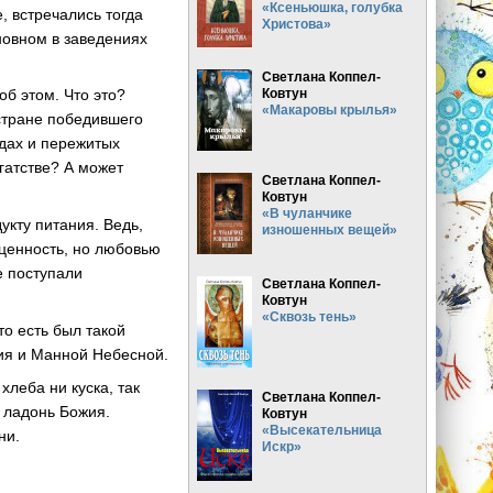
«Ксеньюшка, голубка
е, встречались тогда
Христова»
новном в заведениях
Светлана Коппел-
Ковтун
об этом. Что это?
«Макаровы крылья»
 стране победившего
дах и пережитых
гатстве? А может
Светлана Коппел-
Ковтун
«В чуланчике
укту питания. Ведь,
изношенных вещей»
оценность, но любовью
е поступали
Светлана Коппел-
Ковтун
«Сквозь тень»
то есть был такой
ия и Манной Небесной.
хлеба ни куска, так
Светлана Коппел-
я ладонь Божия.
Ковтун
«Высекательница
ни.
Искр»