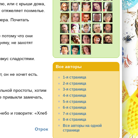
лю, или с крыши дома,
е, отяжеляет похмелье.
чера. Почитать
е потому что они
няку, не захотят
вкус сладостями.
Все авторы
, он не хочет есть.
1-я страница
2-я страница
3-я страница
льной простоты, хотим
4-я страница
е привыкли замечать,
5-я страница
6-я страница
небо и говорите: «Хлеб
7-я страница
8-я страница
Все авторы на одной
Отрок
странице