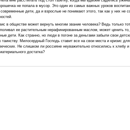
ела мне расстилать под стол газетку, когда мы вдвоем садились ужина
крошечка не попала в мусор. Это один из самых важных уроков воспитан
 современные дети, да и взрослые не понимают этого, так как у них не
ностей.
зис в обществе может вернуть многим звание человека? Ведь только тот
 поливал ее растительным нерафинированным маслом, может ценить то, 
ые дети. Как странно, но люди в погоне за деньгами забыли свои детс
к таинству. Милосердный Господь ставит все на свои места и кризис для
еческих. Не слишком ли россияне неуважительно относились к хлебу и к
 материального достатка?