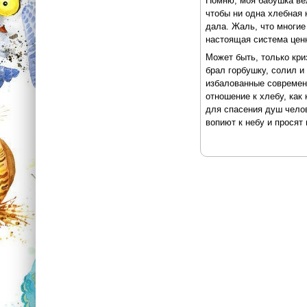
Помню, моя бабушка вел
чтобы ни одна хлебная 
дала. Жаль, что многие
настоящая система цен
Может быть, только кри
брал горбушку, солил и
избалованные современн
отношение к хлебу, как 
для спасения душ челов
вопиют к небу и просят