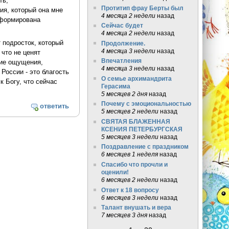
ть,
Протитип фрау Берты был
ия, который она мне
4 месяца 2 недели
назад
 сформирована
Сейчас будет
4 месяца 2 недели
назад
 подросток, который
Продолжение.
4 месяца 3 недели
назад
что не ценят
Впечатления
кие ощущения,
4 месяца 3 недели
назад
 России - это благость
О семье архимандрита
 Богу, что сейчас
Герасима
5 месяцев 2 дня
назад
Почему с эмоциональностью
ответить
5 месяцев 2 недели
назад
СВЯТАЯ БЛАЖЕННАЯ
КСЕНИЯ ПЕТЕРБУРГСКАЯ
5 месяцев 3 недели
назад
Поздравление с праздником
6 месяцев 1 неделя
назад
Спасибо что прочли и
оценили!
6 месяцев 2 недели
назад
Ответ к 18 вопросу
6 месяцев 3 недели
назад
Талант внушать и вера
7 месяцев 3 дня
назад