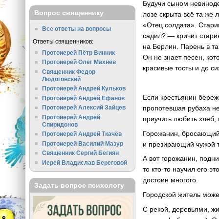
Будучи сыном невиноде
Вопрос священнику
лозе скрыта всё та же
«Отец солдата». Стари
Все ответы на вопросы
садил? — кричит стари
Ответы священников:
на Берлин. Парень в та
Протоиерей Пётр Винник
Он не знает песен, кот
Протоиерей Олег Махнёв
красивые тосты и до с
Священник Федор
Людоговский
Протоиерей Андрей Кульков
Если крестьянин береж
Протоиерей Андрей Ефанов
пропотевшая рубаха не 
Протоиерей Алексий Зайцев
Протоиерей Андрей
приучить любить хлеб, 
Спиридонов
Горожанин, бросающий 
Протоиерей Андрей Ткачёв
и презирающий чужой т
Протоиерей Василий Мазур
Священник Сергий Бегиян
А вот горожанин, подн
Иерей Владислав Береговой
то кто-то научил его э
достоин многого.
Задать вопрос психологу
Городской житель може
С рекой, деревьями, ж