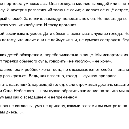
 тех пор тоска умножилась. Она толкнула миллионы людей или в пет
иглу. Индустрия развлечений тоску не лечит, а делает её ещё остре
рый способ. Затеплить лампаду, положить поклон. Не поесть до ве
века утешит хлебушек. И тоску прогонит.
ей воспитывать умеет. Дети обязаны испытывать чувство голода. Н
потому, что иначе они не поймут жизни, не сумеют сострадать бед
их детей обжорством, переборчивостью в пище. Мы испортили их 
т тарелки обычного супа, говорить «не люблю», «не хочу».
авило: если ребёнок хочет есть, но отказывается от хлеба — значит
у разыграться. Ведь, как известно, голод — лучшая приправа.
тать настоящий, карающий голод, если стремимся достичь спасите
ми Отца Небесного — нам нужно обратить внимание на то, что мы н
 думаем как о всегдашнем и непременном.
мною не согласны, ума не приложу, какими глазами вы смотрите на 
ам днесь…».