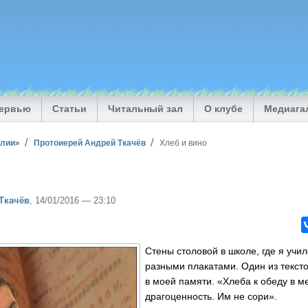
тервью
Статьи
Читальный зал
О клубе
Медиага
илии»
Протоиерей Андрей Ткачёв
Хлеб и вино
Ткачёв
, 14/01/2016 — 23:10
Стены столовой в школе, где я учи
разными плакатами. Один из тексто
в моей памяти. «Хлеба к обеду в м
драгоценность. Им не сори».