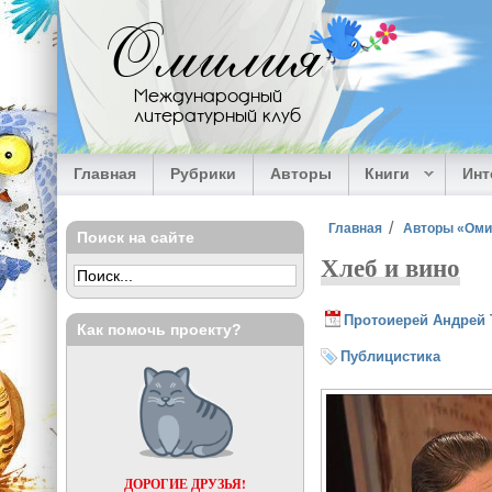
Перейти к основному содержанию
Омилия
Международный
литературный клуб
Главная
Рубрики
Авторы
Книги
Ин
Вы здесь
Главная
Авторы «Ом
Поиск на сайте
Хлеб и вино
Протоиерей Андрей 
Как помочь проекту?
Публицистика
ДОРОГИЕ ДРУЗЬЯ!