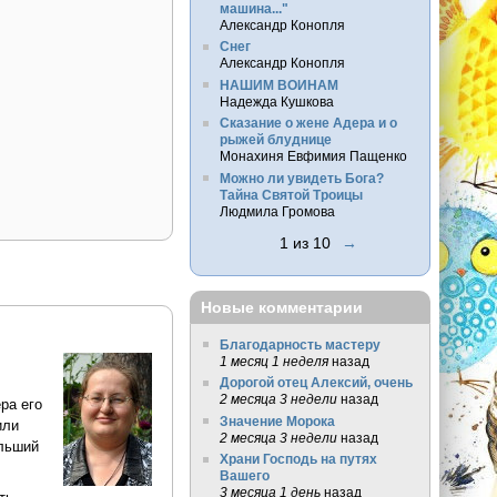
машина..."
Александр Конопля
Снег
Александр Конопля
НАШИМ ВОИНАМ
Надежда Кушкова
Сказание о жене Адера и о
рыжей блуднице
Монахиня Евфимия Пащенко
Можно ли увидеть Бога?
Тайна Святой Троицы
Людмила Громова
1 из 10
→
Новые комментарии
Благодарность мастеру
1 месяц 1 неделя
назад
Дорогой отец Алексий, очень
2 месяца 3 недели
назад
ра его
Значение Морока
или
2 месяца 3 недели
назад
ольший
Храни Господь на путях
Вашего
3 месяца 1 день
назад