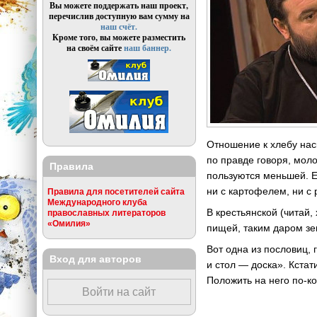
Вы можете поддержать наш проект,
перечислив доступную вам сумму на
наш счёт.
Кроме того, вы можете разместить
на своём сайте
наш баннер.
Отношение к хлебу нас
по правде говоря, моло
Правила
пользуются меньшей. Е
ни с картофелем, ни с 
Правила для посетителей сайта
Международного клуба
В крестьянской (читай,
православных литераторов
«Омилия»
пищей, таким даром зе
Вот одна из пословиц, 
Вход для авторов
и стол — доска». Кстат
Положить на него по-ко
Войти на сайт