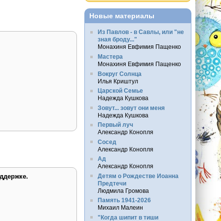
Новые материалы
Из Павлов - в Савлы, или "не
зная броду..."
Монахиня Евфимия Пащенко
Мастера
Монахиня Евфимия Пащенко
Вокруг Солнца
Илья Криштул
Царской Семье
Надежда Кушкова
Зовут... зовут они меня
Надежда Кушкова
Первый луч
Александр Конопля
Сосед
Александр Конопля
Ад
Александр Конопля
Детям о Рождестве Иоанна
ддержке.
Предтечи
Людмила Громова
Память 1941-2026
Михаил Малеин
"Когда шипит в тиши