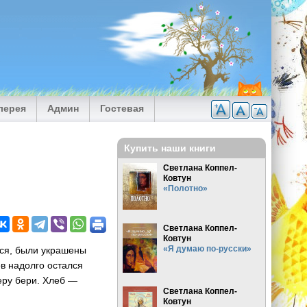
лерея
Админ
Гостевая
Купить наши книги
Светлана Коппел-
Ковтун
«Полотно»
Светлана Коппел-
Ковтун
«Я думаю по-русски»
лся, были украшены
в надолго остался
еру бери. Хлеб —
Светлана Коппел-
Ковтун