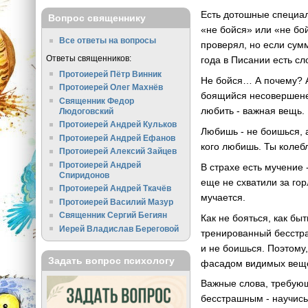
Есть дотошные специали
Вопрос священнику
«не бойся» или «не бой
Все ответы на вопросы
проверял, но если сумм
Ответы священников:
года в Писании есть сл
Протоиерей Пётр Винник
Не бойся… А почему? А 
Протоиерей Олег Махнёв
боящийся несовершенен
Священник Федор
любить - важная вещь.
Людоговский
Протоиерей Андрей Кульков
Любишь - не боишься, а
Протоиерей Андрей Ефанов
кого любишь. Ты колеб
Протоиерей Алексий Зайцев
Протоиерей Андрей
В страхе есть мучение 
Спиридонов
еще не схватили за гор
Протоиерей Андрей Ткачёв
мучается.
Протоиерей Василий Мазур
Священник Сергий Бегиян
Как не бояться, как б
Иерей Владислав Береговой
тренированный бесстра
и не боишься. Поэтому,
Задать вопрос психологу
фасадом видимых вещей
Важные слова, требующ
бесстрашным - научись 