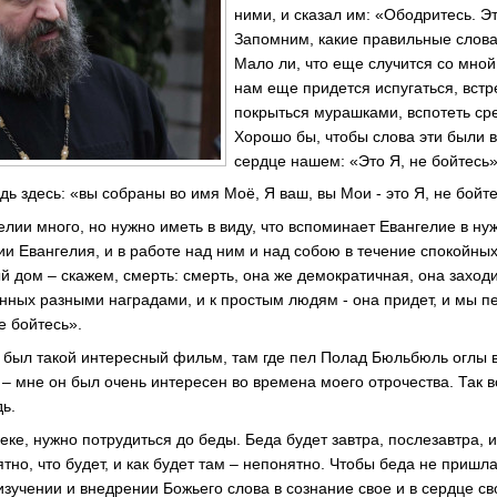
ними, и сказал им: «Ободритесь. Эт
Запомним, какие правильные слова:
Мало ли, что еще случится со мной,
нам еще придется испугаться, встр
покрыться мурашками, вспотеть ср
Хорошо бы, чтобы слова эти были в
сердце нашем: «Это Я, не бойтесь»
дь здесь: «вы собраны во имя Моё, Я ваш, вы Мои - это Я, не бойте
лии много, но нужно иметь в виду, что вспоминает Евангелие в ну
ии Евангелия, и в работе над ним и над собою в течение спокойны
й дом – скажем, смерть: смерть, она же демократичная, она заход
нных разными наградами, и к простым людям - она придет, и мы пе
е бойтесь».
 - был такой интересный фильм, там где пел Полад Бюльбюль оглы в
 – мне он был очень интересен во времена моего отрочества. Так во
дь.
еке, нужно потрудиться до беды. Беда будет завтра, послезавтра, 
ятно, что будет, и как будет там – непонятно. Чтобы беда не пришл
изучении и внедрении Божьего слова в сознание свое и в сердце св