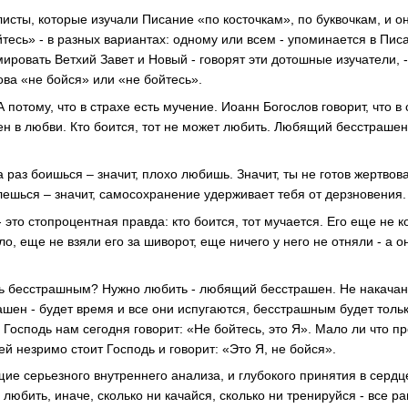
сты, которые изучали Писание «по косточкам», по буквочкам, и он
тесь» - в разных вариантах: одному или всем - упоминается в Писа
ировать Ветхий Завет и Новый - говорят эти дотошные изучатели, -
ова «не бойся» или «не бойтесь».
потому, что в страхе есть мучение. Иоанн Богослов говорит, что в 
 в любви. Кто боится, тот не может любить. Любящий бесстрашен
 раз боишься – значит, плохо любишь. Значит, ты не готов жертвова
лешься – значит, самосохранение удерживает тебя от дерзновения.
- это стопроцентная правда: кто боится, тот мучается. Его еще не к
ло, еще не взяли его за шиворот, еще ничего у него не отняли - а о
ыть бесстрашным? Нужно любить - любящий бесстрашен. Не накача
шен - будет время и все они испугаются, бесстрашным будет тол
 Господь нам сегодня говорит: «Не бойтесь, это Я». Мало ли что пр
 незримо стоит Господь и говорит: «Это Я, не бойся».
ие серьезного внутреннего анализа, и глубокого принятия в сердц
любить, иначе, сколько ни качайся, сколько ни тренируйся - все р