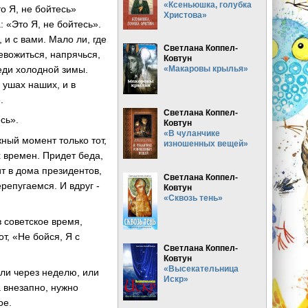
«Ксеньюшка, голубка
о Я, не бойтесь»
Христова»
 «Это Я, не бойтесь».
 и с вами. Мало ли, где
Светлана Коппел-
евожиться, напрячься,
Ковтун
еди холодной зимы.
«Макаровы крылья»
 ушах наших, и в
.
Светлана Коппел-
сь».
Ковтун
«В чуланчике
жный момент только тот,
изношенных вещей»
х времен. Придет беда,
ит в дома президентов,
Светлана Коппел-
репугаемся. И вдруг -
Ковтун
«Сквозь тень»
 советское время,
т, «Не бойся, Я с
Светлана Коппел-
Ковтун
«Высекательница
или через неделю, или
Искр»
а внезапно, нужно
ое.