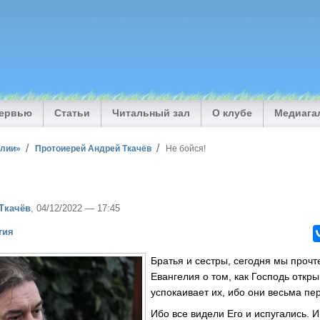
тервью
Статьи
Читальный зал
О клубе
Медиага
илии»
Протоиерей Андрей Ткачёв
Не бойся!
Ткачёв
, 04/12/2022 — 17:45
гия
Братья и сестры, сегодня мы прочт
Евангелия о том, как Господь откры
успокаивает их, ибо они весьма пе
Ибо все видели Его и испугались. И