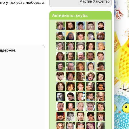
Мартин Хайдеггер
о у тех есть любовь, а
Активисты клуба
ддержке.