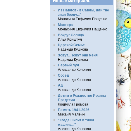
Новые материалы
Из Павлов - в Савлы, или "не
зная броду..."
Монахиня Евфимия Пащенко
Мастера
Монахиня Евфимия Пащенко
Вокруг Солнца
Илья Криштул
Царской Семье
Надежда Кушкова
Зовут... зовут они меня
Надежда Кушкова
Первый луч
Александр Конопля
Сосед
Александр Конопля
Ад
Александр Конопля
Детям о Рождестве Иоанна
Предтечи
Людмила Громова
Память 1941-2026
Михаил Малеин
"Когда шипит в тиши
машина..."
Александр Конопля