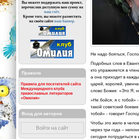
Вы можете поддержать наш проект,
перечислив доступную вам сумму на
наш счёт.
Кроме того, вы можете разместить
на своём сайте
наш баннер.
Не надо бояться, Госпо
Подобных слов в Еванге
кто упражняется в чтен
Правила
а она приходит в кажды
царей, королей, увенча
Правила для посетителей сайта
Международного клуба
слово Божие: «Это Я, н
православных литераторов
«Омилия»
«Не бойся, я с тобой»
такой советский боевик
Вход для авторов
тобой» - говорит Госпо
Чтобы это жило в челов
Войти на сайт
через три года – непон
сегодня потрудиться в 