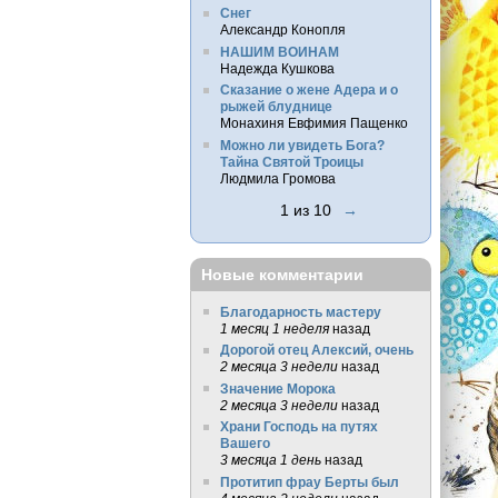
Снег
Александр Конопля
НАШИМ ВОИНАМ
Надежда Кушкова
Сказание о жене Адера и о
рыжей блуднице
Монахиня Евфимия Пащенко
Можно ли увидеть Бога?
Тайна Святой Троицы
Людмила Громова
1 из 10
→
Новые комментарии
Благодарность мастеру
1 месяц 1 неделя
назад
Дорогой отец Алексий, очень
2 месяца 3 недели
назад
Значение Морока
2 месяца 3 недели
назад
Храни Господь на путях
Вашего
3 месяца 1 день
назад
Протитип фрау Берты был