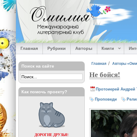
Перейти к основному содержанию
Омилия
Международный
литературный клуб
Главная
Рубрики
Авторы
Книги
Ин
Вы здесь
Главная
Авторы «Ом
Поиск на сайте
Не бойся!
Протоиерей Андрей 
Как помочь проекту?
Проповеди
Рели
ДОРОГИЕ ДРУЗЬЯ!