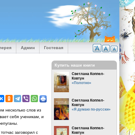
лерея
Админ
Гостевая
Купить наши книги
Светлана Коппел-
Ковтун
«Полотно»
Светлана Коппел-
Ковтун
«Я думаю по-русски»
ем несколько слов из
вает себя ученикам, и
репуганы.
Светлана Коппел-
 тотчас заговорил с
Ковтун