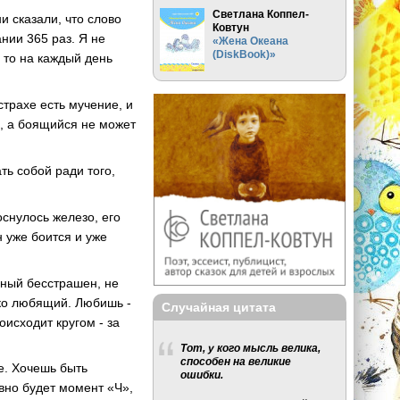
Светлана Коппел-
и сказали, что слово
Ковтун
нии 365 раз. Я не
«Жена Океана
(DiskBook)»
 то на каждый день
страхе есть мучение, и
, а боящийся не может
ть собой ради того,
оснулось железо, его
н уже боится и уже
нный бесстрашен, не
ько любящий. Любишь -
Случайная цитата
оисходит кругом - за
Тот, у кого мысль велика,
способен на великие
е. Хочешь быть
ошибки.
авно будет момент «Ч»,