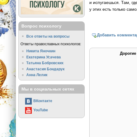
и испугаешься. Там, гд
у этих есть только сам
Вопрос психологу
Добавить коммента
Все ответы на вопросы
Ответы православных психологов:
Никита Яночкин
Дорогие
Екатерина Усачева
Татьяна Бобровских
Анастасия Бондарук
Анна Лелик
Мы в социальных сетях
ВКонтакте
YouTube