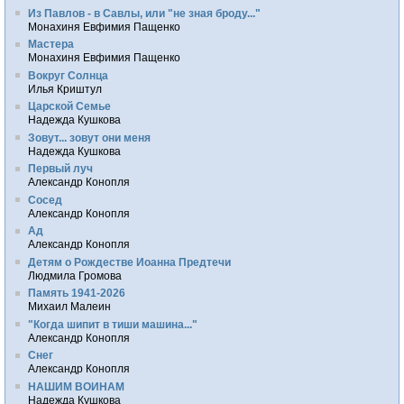
Из Павлов - в Савлы, или "не зная броду..."
Монахиня Евфимия Пащенко
Мастера
Монахиня Евфимия Пащенко
Вокруг Солнца
Илья Криштул
Царской Семье
Надежда Кушкова
Зовут... зовут они меня
Надежда Кушкова
Первый луч
Александр Конопля
Сосед
Александр Конопля
Ад
Александр Конопля
Детям о Рождестве Иоанна Предтечи
Людмила Громова
Память 1941-2026
Михаил Малеин
"Когда шипит в тиши машина..."
Александр Конопля
Снег
Александр Конопля
НАШИМ ВОИНАМ
Надежда Кушкова