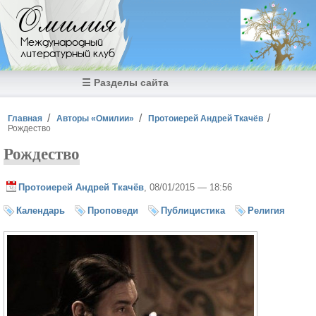
Перейти к основному содержанию
Омилия
Международный
литературный клуб
☰ Разделы сайта
Вы здесь
Главная
Авторы «Омилии»
Протоиерей Андрей Ткачёв
Рождество
Рождество
Протоиерей Андрей Ткачёв
, 08/01/2015 — 18:56
Календарь
Проповеди
Публицистика
Религия