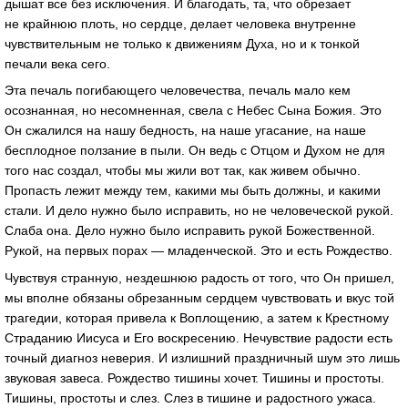
дышат все без исключения. И благодать, та, что обрезает
не крайнюю плоть, но сердце, делает человека внутренне
чувствительным не только к движениям Духа, но и к тонкой
печали века сего.
Эта печаль погибающего человечества, печаль мало кем
осознанная, но несомненная, свела с Небес Сына Божия. Это
Он сжалился на нашу бедность, на наше угасание, на наше
бесплодное ползание в пыли. Он ведь с Отцом и Духом не для
того нас создал, чтобы мы жили вот так, как живем обычно.
Пропасть лежит между тем, какими мы быть должны, и какими
стали. И дело нужно было исправить, но не человеческой рукой.
Слаба она. Дело нужно было исправить рукой Божественной.
Рукой, на первых порах — младенческой. Это и есть Рождество.
Чувствуя странную, нездешнюю радость от того, что Он пришел,
мы вполне обязаны обрезанным сердцем чувствовать и вкус той
трагедии, которая привела к Воплощению, а затем к Крестному
Страданию Иисуса и Его воскресению. Нечувствие радости есть
точный диагноз неверия. И излишний праздничный шум это лишь
звуковая завеса. Рождество тишины хочет. Тишины и простоты.
Тишины, простоты и слез. Слез в тишине и радостного ужаса.