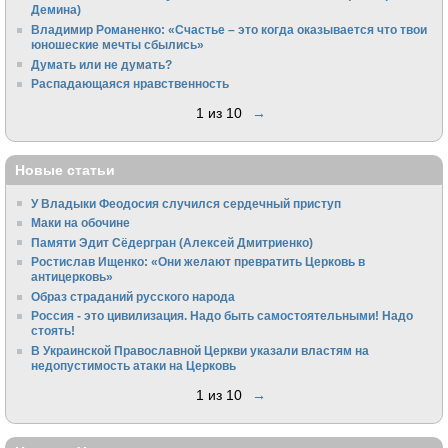
Демина)
Владимир Романенко: «Счастье – это когда оказывается что твои
юношеские мечты сбылись»
Думать или не думать?
Распадающаяся нравственность
1 из 10
→
Новые статьи
У Владыки Феодосия случился сердечный приступ
Маки на обочине
Памяти Эдит Сёдергран (Алексей Дмитриенко)
Ростислав Ищенко: «Они желают превратить Церковь в
антицерковь»
Образ страданий русского народа
Россия - это цивилизация. Надо быть самостоятельными! Надо
стоять!
В Украинской Православной Церкви указали властям на
недопустимость атаки на Церковь
1 из 10
→