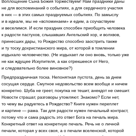
Воплощение Сына Божия торжествуем! Нам праздники даны
не для воспоминаний о событиях, а для сердечного участия
в них — в этих самых празднуемых событиях. По замыслу
и в идеале, мы не «вспоминаем» и едим, а соучаствуем
и веселимся. И если праздник способен приобщить человека
к радости пастухов, слышавших Ангельский хор, и волхвов,
принесших дары, то Рождество способно заострить также
и ту тоску дохристианского мира, от которой в томлении
издыхало человечество. (Не издыхает ли оно вновь, только уже
не как ждущее Искупителя, а как отрекшееся от Него,
и следовательно более виновное?)
Предпраздничная тоска. Непонятная пустота, день за днем
сосущая сердце. Смутное недовольство всем вообще и ничем
конкретно. Шуба не греет, покупка не тешит, анекдот не смешит.
Новости страшат, разговоры утомляют. Знакомо? Если нет,
то чему вы радуетесь в Рождество? Книге нужен переплет
и картине — рама. Так для радости нужен печальный контраст,
потому что и сама радость это ответ Бога на печаль мира.
Конкретный ответ на конкретную печаль. Речь не о личной
печали, которая у всех своя, а о печали вселенской, которой