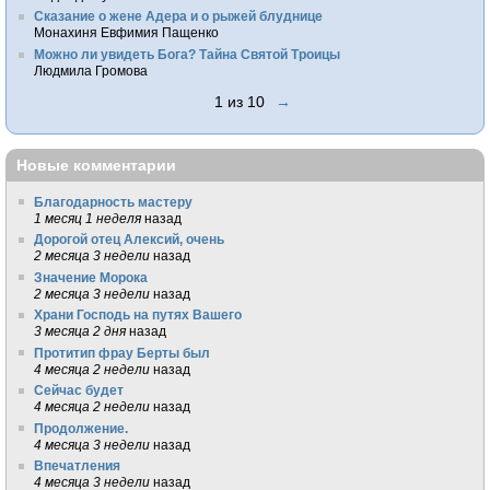
Сказание о жене Адера и о рыжей блуднице
Монахиня Евфимия Пащенко
Можно ли увидеть Бога? Тайна Святой Троицы
Людмила Громова
1 из 10
→
Новые комментарии
Благодарность мастеру
1 месяц 1 неделя
назад
Дорогой отец Алексий, очень
2 месяца 3 недели
назад
Значение Морока
2 месяца 3 недели
назад
Храни Господь на путях Вашего
3 месяца 2 дня
назад
Протитип фрау Берты был
4 месяца 2 недели
назад
Сейчас будет
4 месяца 2 недели
назад
Продолжение.
4 месяца 3 недели
назад
Впечатления
4 месяца 3 недели
назад