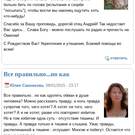
больно бить по голове (испытания и скорби
"посылать"), чтобы могли мы наконец ощутить хоть
что-нибудь!
Спасибо за Вашу проповедь, дорогой отец Андрей! Так недостает
Вас здесь... Слава Богу - можно послушать по радио и прочесть на
Омилии!
С Рождеством Вас! Укрепления и утешения, Божией помощи во
всем!
ответить
Все правильно...но как
Юлия Санникова
, 08/01/2015 - 23:17
Все правильно...но как одолеть обман в душе
человека? Можно рассказать правду, а коль правда
супротив того, чего хотят? А хотят ли того, чего
хотят? А и не хотят, разве что повторяют избитое.
Но в том избитом одна суть - отсутствие тишины. И
правды. А правда только в тишине и слышна. Ужас правды,
распеленанной в тишине - оглушает. Многие и побегут. Остается что