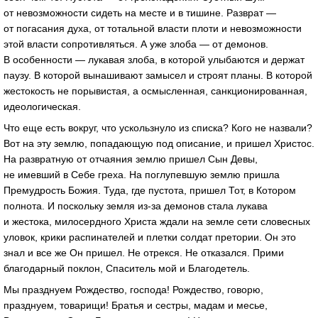
от невозможности сидеть на месте и в тишине. Разврат —
от погасания духа, от тотальной власти плоти и невозможности
этой власти сопротивляться. А уже злоба — от демонов.
В особенности — лукавая злоба, в которой улыбаются и держат
паузу. В которой вынашивают замысел и строят планы. В которой
жестокость не порывистая, а осмысленная, санкционированная,
идеологическая.
Что еще есть вокруг, что ускользнуло из списка? Кого не назвали?
Вот на эту землю, попадающую под описание, и пришел Христос.
На развратную от отчаяния землю пришел Сын Девы,
не имевший в Себе греха. На поглупевшую землю пришла
Премудрость Божия. Туда, где пустота, пришел Тот, в Котором
полнота. И поскольку земля из-за демонов стала лукава
и жестока, милосердного Христа ждали на земле сети словесных
уловок, крики распинателей и плетки солдат претории. Он это
знал и все же Он пришел. Не отрекся. Не отказался. Прими
благодарный поклон, Спаситель мой и Благодетель.
Мы празднуем Рождество, господа! Рождество, говорю,
празднуем, товарищи! Братья и сестры, мадам и месье,