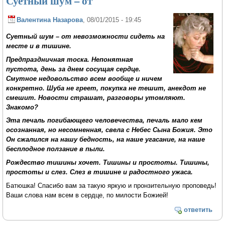
Суетный шум – от
Валентина Назарова
, 08/01/2015 - 19:45
Суетный шум – от невозможности сидеть на
месте и в тишине.
Предпраздничная тоска. Непонятная
пустота, день за днем сосущая сердце.
Смутное недовольство всем вообще и ничем
конкретно. Шуба не греет, покупка не тешит, анекдот не
смешит. Новости страшат, разговоры утомляют.
Знакомо?
Эта печаль погибающего человечества, печаль мало кем
осознанная, но несомненная, свела с Небес Сына Божия. Это
Он сжалился на нашу бедность, на наше угасание, на наше
бесплодное ползание в пыли.
Рождество тишины хочет. Тишины и простоты. Тишины,
простоты и слез. Слез в тишине и радостного ужаса.
Батюшка! Спасибо вам за такую яркую и пронзительную проповедь!
Ваши слова нам всем в сердце, по милости Божией!
ответить