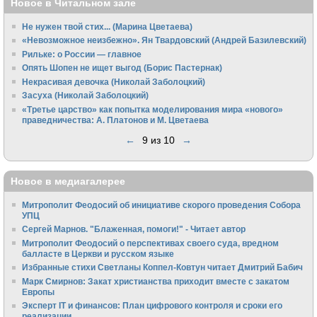
Новое в Читальном зале
Не нужен твой стих... (Марина Цветаева)
«Невозможное неизбежно». Ян Твардовский (Андрей Базилевский)
Рильке: о России — главное
Опять Шопен не ищет выгод (Борис Пастернак)
Некрасивая девочка (Николай Заболоцкий)
Засуха (Николай Заболоцкий)
«Третье царство» как попытка моделирования мира «нового»
праведничества: А. Платонов и М. Цветаева
←
9 из 10
→
Новое в медиагалерее
Митрополит Феодосий об инициативе скорого проведения Собора
УПЦ
Сергей Марнов. "Блаженная, помоги!" - Читает автор
Митрополит Феодосий о перспективах своего суда, вредном
балласте в Церкви и русском языке
Избранные стихи Светланы Коппел-Ковтун читает Дмитрий Бабич
Марк Смирнов: Закат христианства приходит вместе с закатом
Европы
Эксперт IT и финансов: План цифрового контроля и сроки его
реализации