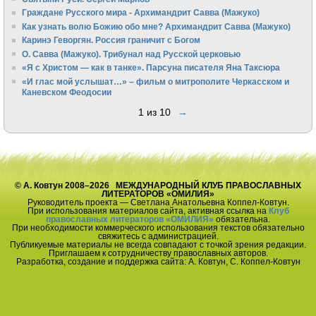
Граждане Русского мира - Архимандрит Савва (Мажуко)
Как узнать волю Божию обо мне? Архимандрит Савва (Мажуко)
Каринэ Геворгян. Россия граничит с Богом
О. Савва (Мажуко). Трибунал над Русской церковью
«Я с Христом — как в танке». Парсуна писателя Яна Таксюра
«И глас мой услышат…» – фильм о митрополите Черкасском и
Каневском Феодосии
1 из 10
→
© А. Ковтун 2008–2026 МЕЖДУНАРОДНЫЙ КЛУБ ПРАВОСЛАВНЫХ
ЛИТЕРАТОРОВ «ОМИЛИЯ»
Руководитель проекта — Светлана Анатольевна Коппел-Ковтун.
При использования материалов сайта, активная ссылка на
Клуб
православных литераторов «ОМИЛИЯ»
обязательна.
При необходимости коммерческого использования текстов обязательно
свяжитесь с администрацией.
Публикуемые материалы не всегда совпадают с точкой зрения редакции.
Приглашаем к сотрудничеству православных авторов.
Разработка, создание и поддержка сайта: А. Ковтун, С. Коппел-Ковтун