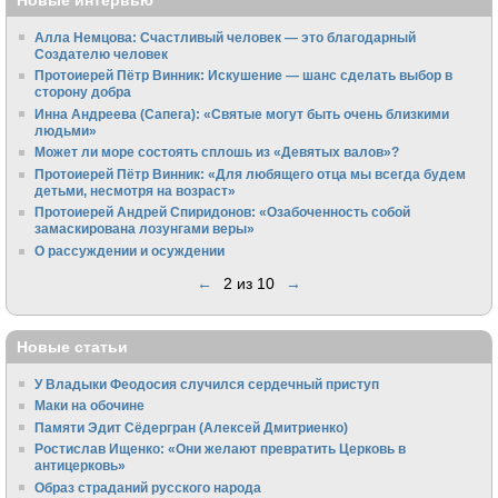
Новые интервью
Алла Немцова: Счастливый человек — это благодарный
Создателю человек
Протоиерей Пётр Винник: Искушение — шанс сделать выбор в
сторону добра
Инна Андреева (Сапега): «Святые могут быть очень близкими
людьми»
Может ли море состоять сплошь из «Девятых валов»?
Протоиерей Пётр Винник: «Для любящего отца мы всегда будем
детьми, несмотря на возраст»
Протоиерей Андрей Спиридонов: «Озабоченность собой
замаскирована лозунгами веры»
О рассуждении и осуждении
←
2 из 10
→
Новые статьи
У Владыки Феодосия случился сердечный приступ
Маки на обочине
Памяти Эдит Сёдергран (Алексей Дмитриенко)
Ростислав Ищенко: «Они желают превратить Церковь в
антицерковь»
Образ страданий русского народа