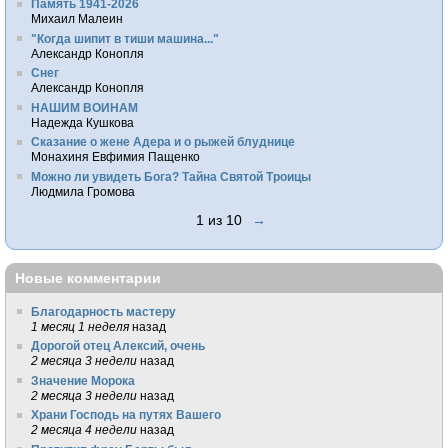
Память 1941-2026
Михаил Малеин
"Когда шипит в тиши машина..."
Александр Конопля
Снег
Александр Конопля
НАШИМ ВОИНАМ
Надежда Кушкова
Сказание о жене Адера и о рыжей блуднице
Монахиня Евфимия Пащенко
Можно ли увидеть Бога? Тайна Святой Троицы
Людмила Громова
1 из 10
→
Новые комментарии
Благодарность мастеру
1 месяц 1 неделя
назад
Дорогой отец Алексий, очень
2 месяца 3 недели
назад
Значение Морока
2 месяца 3 недели
назад
Храни Господь на путях Вашего
2 месяца 4 недели
назад