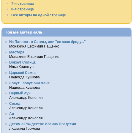
7-я страница
8-я страница
Все авторы на одной странице
Новые материалы
Из Павлов - в Савлы, или "не зная броду..."
Монахиня Евфимия Пащенко
Мастера
Монахиня Евфимия Пащенко
Вокруг Солнца
Илья Криштул
Царской Семье
Надежда Кушкова
Зовут... зовут они меня
Надежда Кушкова
Первый луч
Александр Конопля
Сосед
Александр Конопля
Ад
Александр Конопля
Детям о Рождестве Иоанна Предтечи
Людмила Громова