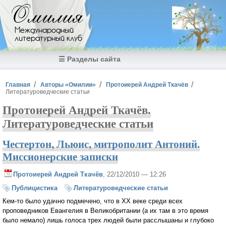
Перейти к основному содержанию
Омилия
Международный
литературный клуб
☰ Разделы сайта
Вы здесь
Главная
Авторы «Омилии»
Протоиерей Андрей Ткачёв
Литературоведческие статьи
Протоиерей Андрей Ткачёв.
Литературоведческие статьи
Честертон, Льюис, митрополит Антоний.
Миссионерские записки
Протоиерей Андрей Ткачёв
, 22/12/2010 — 12:26
Публицистика
Литературоведческие статьи
Кем-то было удачно подмечено, что в XX веке среди всех
проповедников Евангелия в Великобритании (а их там в это время
было немало) лишь голоса трех людей были расслышаны и глубоко