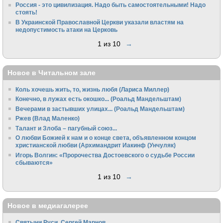
Россия - это цивилизация. Надо быть самостоятельными! Надо
стоять!
В Украинской Православной Церкви указали властям на
недопустимость атаки на Церковь
1 из 10
→
Новое в Читальном зале
Коль хочешь жить, то, жизнь любя (Лариса Миллер)
Конечно, в лужах есть окошко... (Роальд Мандельштам)
Вечерами в застывших улицах... (Роальд Мандельштам)
Ржев (Влад Маленко)
Талант и Злоба – пагубный союз...
О любви Божией к нам и о конце света, объявленном концом
христианской любви (Архимандрит Иакинф (Унчуляк)
Игорь Волгин: «Пророчества Достоевского о судьбе России
сбываются»
1 из 10
→
Новое в медиагалерее
Святыни Руси. Сергей Марнов