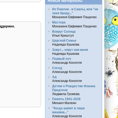
Новые материалы
Из Павлов - в Савлы, или "не
зная броду..."
Монахиня Евфимия Пащенко
Мастера
ддержке.
Монахиня Евфимия Пащенко
Вокруг Солнца
Илья Криштул
Царской Семье
Надежда Кушкова
Зовут... зовут они меня
Надежда Кушкова
Первый луч
Александр Конопля
Сосед
Александр Конопля
Ад
Александр Конопля
Детям о Рождестве Иоанна
Предтечи
Людмила Громова
Память 1941-2026
Михаил Малеин
"Когда шипит в тиши
машина..."
Александр Конопля