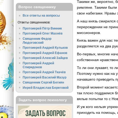
Такими же, вероятно, 
Вопрос священнику
римляне. Такими были
свои набегами. Нравы 
Все ответы на вопросы
А наш князь смирился 
Ответы священников:
перерождении не прини
Протоиерей Пётр Винник
миссионеров.
Протоиерей Олег Махнёв
Священник Федор
Князь важен для нас те
Людоговский
разделяется на два рук
Протоиерей Андрей Кульков
Протоиерей Андрей Ефанов
Во-первых, многие нач
Протоиерей Алексий Зайцев
собственная нравствен
Протоиерей Андрей
Спиридонов
То ли они лукавят, то
Протоиерей Андрей Ткачёв
Поэтому нужно как на 
Протоиерей Василий Мазур
начавшего приводить п
Священник Сергий Бегиян
Второй момент касаетс
Иерей Владислав Береговой
так плохо поддаемся б
вялые попытки то с Нов
Задать вопрос психологу
И уж кого нельзя упрек
приходить на помощь, 