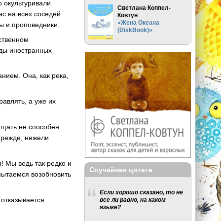
о окультуривали
Светлана Коппел-
с на всех соседей
Ковтун
«Жена Океана
ы и проповедники.
(DiskBook)»
вственном
яды иностранных
нием. Она, как река,
авлять, а уже их
ищать не способен.
прежде, нежели
! Мы ведь так редко и
Случайная цитата
пытаемся возобновить
Если хорошо сказано, то не
е отказывается
все ли равно, на каком
языке?