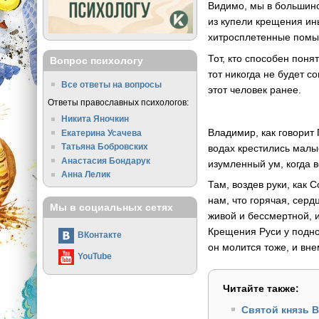
Видимо, мы в большинс
из купели крещения ин
хитросплетенные помыс
Тот, кто способен поня
Вопрос психологу
тот никогда не будет с
Все ответы на вопросы
этот человек ранее.
Ответы православных психологов:
Никита Яночкин
Владимир, как говорит
Екатерина Усачева
Татьяна Бобровских
водах крестились малы
Анастасия Бондарук
изумленный ум, когда 
Анна Лелик
Там, воздев руки, как
нам, что горячая, сер
Мы в социальных сетях
живой и бессмертной, и
Крещения Руси у подно
ВКонтакте
он молится тоже, и вне
YouTube
Читайте также:
Святой князь 