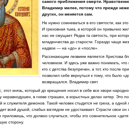
самого приближения смерти. Нравственн
Владимир милее, потому что прежде неж
других, он меняется сам.
Не нужно сомневаться в его святости, как это
И греховная тьма, в которой он привычно жи
нас не смущает. Редка та святость, при котор
младенчества до старости. Гораздо чаще жи
надвое — на «до» и «после».
Рассекающим лезвием является Христова бл
человеком. И здесь уже важно понимать, что 
кто с детства безупречен, а тот, кто после п
позволил себе вернуться к тому, что было «
возвращался. Владимир свят.
, этот князь, который до крещения носил в себе все хвори народно
у неравнодушен, в гневе страшен, в корыстных делах хитер. Это п
й и служителя демонов. Такой человек стыдится не греха, а одной
дит всей душой, слабых взглядом не удостаивает. Страсти свои он л
не приложишь, что должно случиться, чтобы это сомнительное «дит
шую сторону.