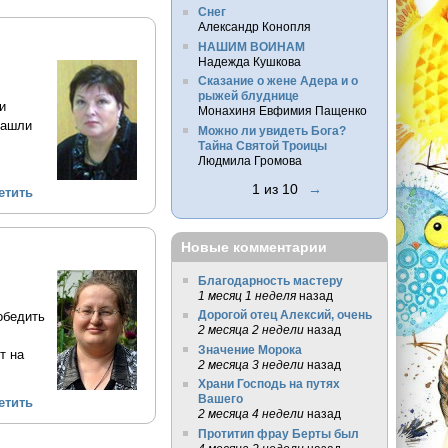
Снег
Александр Конопля
НАШИМ ВОИНАМ
Надежда Кушкова
Сказание о жене Адера и о
рыжей блуднице
и
Монахиня Евфимия Пащенко
нашли
Можно ли увидеть Бога?
Тайна Святой Троицы
Людмила Громова
1 из 10
→
етить
Новые комментарии
Благодарность мастеру
1 месяц 1 неделя
назад
Дорогой отец Алексий, очень
обедить
2 месяца 2 недели
назад
Значение Морока
т на
2 месяца 3 недели
назад
Храни Господь на путях
Вашего
етить
2 месяца 4 недели
назад
Протитип фрау Берты был