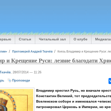
тервью
Статьи
Читальный зал
О клубе
Медиага
илии»
Протоиерей Андрей Ткачёв
Князь Владимир и Крещение Руси: ле
р и Крещение Руси: лезвие благодати Хри
Ткачёв
, 28/07/2014 — 11:26
арь
Проповеди
Владимир крестил Русь, но вначале крест
Константин Великий, тот председательст
Вселенском соборе и именовался «еписк
патронировал Церковь в Империи, но кре