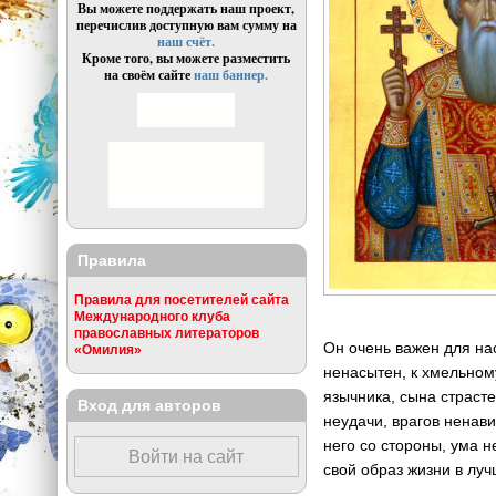
Вы можете поддержать наш проект,
перечислив доступную вам сумму на
наш счёт.
Кроме того, вы можете разместить
на своём сайте
наш баннер.
Правила
Правила для посетителей сайта
Международного клуба
православных литераторов
Он очень важен для нас
«Омилия»
ненасытен, к хмельном
язычника, сына страсте
Вход для авторов
неудачи, врагов ненави
него со стороны, ума 
Войти на сайт
свой образ жизни в луч