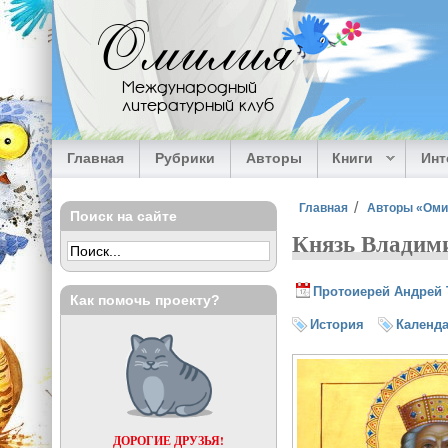
Перейти к основному содержанию
Омилия
Международный
литературный клуб
Главная
Рубрики
Авторы
Книги
Ин
Вы здесь
Главная
Авторы «Ом
Поиск на сайте
Князь Владими
Протоиерей Андрей 
Как помочь проекту?
История
Календ
ДОРОГИЕ ДРУЗЬЯ!