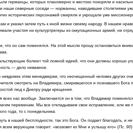
были германцы, которых планомерно и жестоко покоряли и насильн
 и наши северные соседи — норманны, наводившие столетиями ужа
этих исторических персонажей смиряли и укрощали уже миссионер
сам и указал затем путь к иной жизни своему народу. В нашем нра
мали участия ни культуртрегеры из оккупационных армий, ни отр
м, что он сам поменялся. На этой мысли прошу остановиться внима
ава.
альствующие болеют той ложной идеей, что они должны хорошо упр
ность — дело неважное.
 ли невдомек этим менеджерам, что неочищенный человек других оч
учителя смотреть на Владимира, смирившегося и познавшего Бога 
ростой люд к Днепру ради крещения.
я всех нас вообще. Заключается он в том, что Владимир поменялся
лагим переменам. Мы все откладываем свое исправление, или же 
ого года, то с понедельника.
нуть в нашей бесплодности, так это Бога. Он подает благодать, и н
и всем верующим говорит: «воззовет ко Мне и услышу его» (
Пс. 90
)