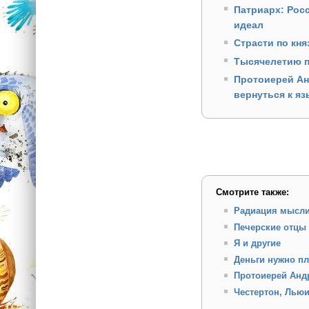
Патриарх: Рос
идеал
Страсти по кн
Тысячелетию п
Протоиерей Ан
вернуться к я
Смотрите также:
Радиация мысл
Печерские отцы
Я и другие
Деньги нужно п
Протоиерей Андр
Честертон, Льюи