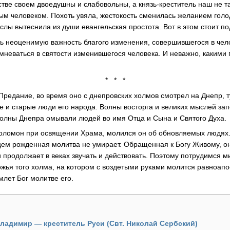
тве своем двоедушны и слабовольны, а князь-креститель наш не 
ым человеком. Похоть увяла, жестокость сменилась желанием голо
лы вытеснила из души евангельская простота. Вот в этом стоит по
ть неоценимую важность благого изменения, совершившегося в чело
омневаться в святости изменившегося человека. И неважно, какими
* * *
 Предание, во время оно с днепровских холмов смотрел на Днепр, т
е и старые люди его народа. Волны восторга и великих мыслей за
волны Днепра омывали людей во имя Отца и Сына и Святого Духа.
 Соломон при освящении Храма, молился он об обновляемых людях.
дцем рожденная молитва не умирает. Обращенная к Богу Живому, о
 продолжает в веках звучать и действовать. Поэтому потрудимся м
жья того холма, на котором с воздетыми руками молится равноапо
млет Бог молитве его.
Владимир — креститель Руси (Свт. Николай Сербский)