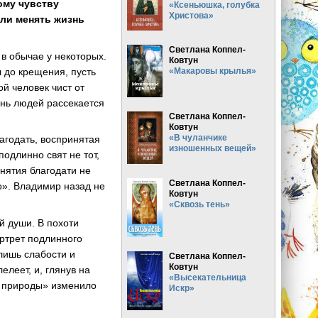
ому чувству
«Ксеньюшка, голубка
Христова»
ели менять жизнь
Светлана Коппел-
 в обычае у некоторых.
Ковтун
л до крещения, пусть
«Макаровы крылья»
ой человек чист от
знь людей рассекается
Светлана Коппел-
Ковтун
«В чуланчике
агодать, воспринятая
изношенных вещей»
подлинно свят не тот,
ринятия благодати не
Светлана Коппел-
до». Владимир назад не
Ковтун
«Сквозь тень»
й души. В похоти
ортрет подлинного
 лишь слабости и
Светлана Коппел-
Ковтун
елеет, и, глянув на
«Высекательница
я природы» изменило
Искр»