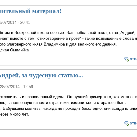
чительный материал!
8/07/2014 - 20:41
ятам в Воскресной школе осенью. Ваш небольшой текст, оттец Андрей, 
нает вместе с тем "стихотворение в прозе" - такие возвышенные слова 
го благоверного князя Владимира и для великого его деяния.
дская Омилийка
отв
ндрей, за чудесную статью...
 28/07/2014 - 12:59
окровитель и православный идеал. Он лучший пример того, как можно п
ь, заполненную вином и страстями, измениться и стараться быть
 Бабушкины молитвы никогда не проходят бесследно, они всегда влияю
ерез много лет.
отв