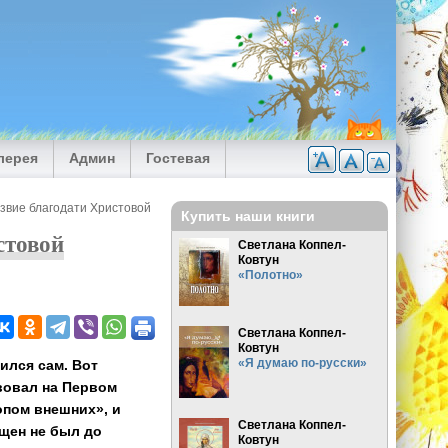
лерея
Админ
Гостевая
звие благодати Христовой
Купить наши книги
стовой
Светлана Коппел-
Ковтун
«Полотно»
Светлана Коппел-
Ковтун
«Я думаю по-русски»
ился сам. Вот
вовал на Первом
опом внешних», и
Светлана Коппел-
щен не был до
Ковтун