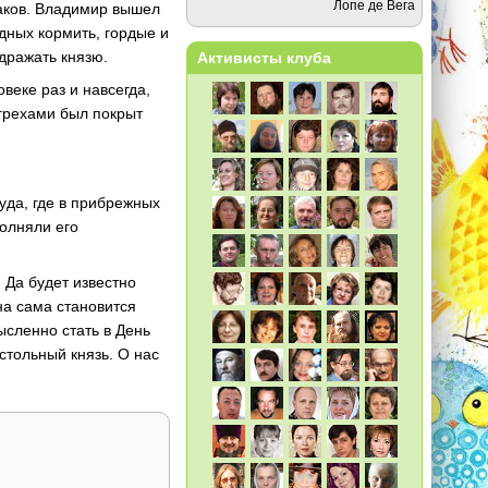
Лопе де Вега
таков. Владимир вышел
дных кормить, гордые и
дражать князю.
Активисты клуба
веке раз и навсегда,
 грехами был покрыт
уда, где в прибрежных
полняли его
 Да будет известно
на сама становится
ысленно стать в День
стольный князь. О нас