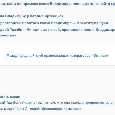
сия, как и во времена князя Владимира, вновь должна найти 
язю Владимиру (Наталья Иртенина)
реставления святого князя Владимира — Крестителя Руси
дрей Ткачёв: «Ни один из князей, правивших после Владимира
зычеству»
Международный клуб православных литераторов «Омилия»
и
латить своим
ей Ткачёв: «Украину тошнит тем, что она съела и продолжает есть»
с, митрополит Антоний. Миссионерские записки