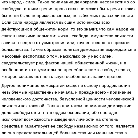
что народ - сила. Такое понимание демократии несовместимо со
свободою: с точки зрения права силы не может быть речи о каких
бы то ни было неприкосновенных, незыблемых правах личности.
Если сила народа является высшим источником всех
действующих в общежитии норм, то это значит, что сам народ не
связан никакими нормами: жизнь, свобода, имущество личности
зависят всецело от усмотрения или, точнее говоря, от прихоти
большинства. Таким образом понятая демократия вырождается в
массовый деспотизм; о том, насколько он у нас силен,
свидетельствует ряд фактов нашей общественной жизни, и в
особенности то изумительное пренебрежение к свободе слова,
которое составляет печальную особенность наших нравов.
Другое понимание демократии кладет в основу народовластия
незыблемые нравственные начала, и прежде всего - признание
человеческого достоинства, безусловной ценности человеческой
личности как таковой. Только при таком понимании демократии
дело свободы стоит на твердом основании, ибо оно одно
исключает возможность низведения личности на степень
средства и гарантирует ее свободу независимо от того, является
ли она представительницей большинства или меньшинства в