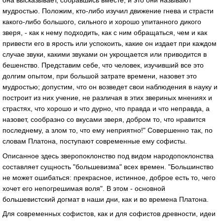
мудростью. Положим, кто-либо изучил движение гнева и страсти
какого-либо большого, сильного и хорошо упитанного дикого
зверя, - как к нему подходить, как с ним обращаться, чем и как
привести его в ярость или успокоить, какие он издает при каждом
случае звуки, какими звуками он укрощается или приводится в
бешенство. Представим себе, что человек, изучивший все это
долгим опытом, при большой затрате времени, назовет это
мудростью; допустим, что он возведет свои наблюдения в науку и
построит из них учение, не различая в этих звериных мнениях и
страстях, что хорошо и что дурно, что правда и что неправда, а
назовет, сообразно со вкусами зверя, добром то, что нравится
последнему, а злом то, что ему неприятно!" Совершенно так, по
словам Платона, поступают современные ему софисты.
Описанное здесь зверопоклонство под видом народопоклонства
составляет сущность "большевизма" всех времен. "Большинство
не может ошибаться: прекрасное, истинное, доброе есть то, чего
хочет его непогрешимая воля". В этом - основной
большевистский догмат в наши дни, как и во времена Платона.
Для современных софистов, как и для софистов древности, идеи