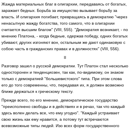
Жажда материальных благ в олигархии, передаваясь от богатых,
заражает бедных. Борьба за имущество вызывает борьбу за
власть. И олигархия погибает, превращаясь в демократию "через
ненасытную жажду богатства, того самого, что в олигархии
считается высшим благом" (VIII, 555). "Демократия возникает, - по
мнению Платона, - когда бедные, одержав победу, одних богатых
убивают, других изгоняют вон, остальным же дают одинаковую с
собою часть в гражданских правах и в должностях" (VIII, 556).
II
Разговор зашел о русской демократии. Тут Платон стал несколько
односторонен и тенденциозен, так как, по-видимому, он знаком
только с демократией "большевистского" типа. При этом слова
его до того современны, что, передавая их, я должен возможно
ближе держаться к греческому тексту.
Прежде всего, по его мнению, демократическое государство
"преисполнено свободы и в действиях и в речах, так что каждый
здесь волен делать все, что ему угодно". "Каждый устраивает
свою жизнь как ему нравится, а потому тут встречаются
всевозможные типы людей. Изо всех форм государственного