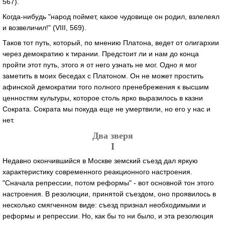
567).
Когда-нибудь "народ поймет, какое чудовище он родил, взлелеял
и возвеличил!" (VIII, 569).
Таков тот путь, который, по мнению Платона, ведет от олигархии
через демократию к тирании. Предстоит ли и нам до конца
пройти этот путь, этого я от него узнать не мог. Одно я мог
заметить в моих беседах с Платоном. Он не может простить
афинской демократии того полного пренебрежения к высшим
ценностям культуры, которое столь ярко выразилось в казни
Сократа. Сократа мы покуда еще не умертвили, но его у нас и
нет.
Два зверя
I
Недавно окончившийся в Москве земский съезд дал яркую
характеристику современного реакционного настроения.
"Сначала репрессии, потом реформы" - вот основной тон этого
настроения. В резолюции, принятой съездом, оно проявилось в
несколько смягченном виде: съезд признал необходимыми и
реформы и репрессии. Но, как бы то ни было, и эта резолюция