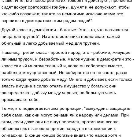
главе. И те, кто повострее из их, говорят и действуют; прочие же
сидят вокруг ораторской грибуны, шумят и не допускают, чтобы
кто-либо возражал; так что за немногими исключениями все
вершится в демократиях этим родом людей".
Другой класс в демократии - богатые: "это - то, что называется
пища для трутней". Из этого источника проистекает самый
обильный и легко добываемый мед для трутней.
Наконец, третий класс - простой народ; это - рабочие, живущие
личным трудом, и безработные, малоимущие; в демократии это -
класс самый многочисленный и, когда он соберется вместе,
наиболее могущественный. Но собирается он не часто, разве
только когда нужно добыть меду. Он его и добывает, если только
власть имущие в силах отнять имущество у богатых; они
распределяют добычу между чернью, но большую часть
присваивают себе.
Те же, кто подвергается экспроприации, "вынуждены защищать
себя сами, как они могут, речами ли к народу или делами. При
этом, если даже они не ищут перемен, противники всегда
обвиняют их в заговоре против народа и в стремлении к
олигархии. В конце концов богатые видят, что народ хотя и