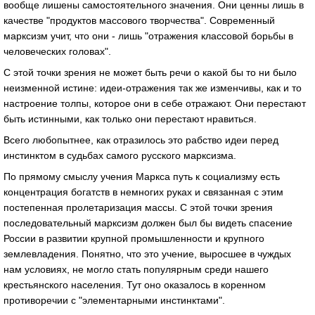
вообще лишены самостоятельного значения. Они ценны лишь в
качестве "продуктов массового творчества". Современный
марксизм учит, что они - лишь "отражения классовой борьбы в
человеческих головах".
С этой точки зрения не может быть речи о какой бы то ни было
неизменной истине: идеи-отражения так же изменчивы, как и то
настроение толпы, которое они в себе отражают. Они перестают
быть истинными, как только они перестают нравиться.
Всего любопытнее, как отразилось это рабство идеи перед
инстинктом в судьбах самого русского марксизма.
По прямому смыслу учения Маркса путь к социализму есть
концентрация богатств в немногих руках и связанная с этим
постепенная пролетаризация массы. С этой точки зрения
последовательный марксизм должен был бы видеть спасение
России в развитии крупной промышленности и крупного
землевладения. Понятно, что это учение, выросшее в чуждых
нам условиях, не могло стать популярным среди нашего
крестьянского населения. Тут оно оказалось в коренном
противоречии с "элементарными инстинктами".