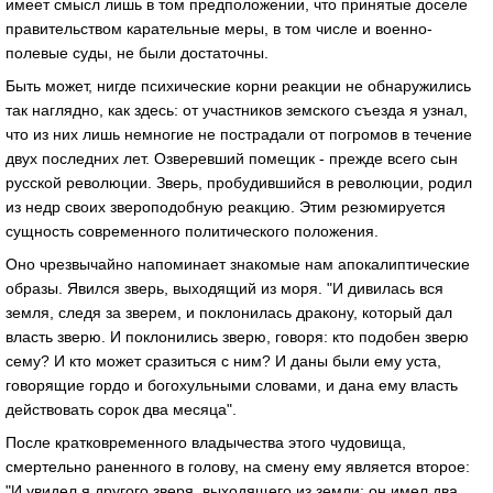
имеет смысл лишь в том предположении, что принятые доселе
правительством карательные меры, в том числе и военно-
полевые суды, не были достаточны.
Быть может, нигде психические корни реакции не обнаружились
так наглядно, как здесь: от участников земского съезда я узнал,
что из них лишь немногие не пострадали от погромов в течение
двух последних лет. Озверевший помещик - прежде всего сын
русской революции. Зверь, пробудившийся в революции, родил
из недр своих звероподобную реакцию. Этим резюмируется
сущность современного политического положения.
Оно чрезвычайно напоминает знакомые нам апокалиптические
образы. Явился зверь, выходящий из моря. "И дивилась вся
земля, следя за зверем, и поклонилась дракону, который дал
власть зверю. И поклонились зверю, говоря: кто подобен зверю
сему? И кто может сразиться с ним? И даны были ему уста,
говорящие гордо и богохульными словами, и дана ему власть
действовать сорок два месяца".
После кратковременного владычества этого чудовища,
смертельно раненного в голову, на смену ему является второе:
"И увидел я другого зверя, выходящего из земли: он имел два