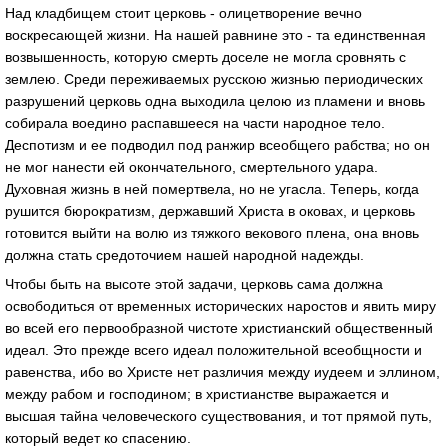
Над кладбищем стоит церковь - олицетворение вечно
воскресающей жизни. На нашей равнине это - та единственная
возвышенность, которую смерть доселе не могла сровнять с
землею. Среди переживаемых русскою жизнью периодических
разрушений церковь одна выходила целою из пламени и вновь
собирала воедино распавшееся на части народное тело.
Деспотизм и ее подводил под ранжир всеобщего рабства; но он
не мог нанести ей окончательного, смертельного удара.
Духовная жизнь в ней помертвела, но не угасла. Теперь, когда
рушится бюрократизм, державший Христа в оковах, и церковь
готовится выйти на волю из тяжкого векового плена, она вновь
должна стать средоточием нашей народной надежды.
Чтобы быть на высоте этой задачи, церковь сама должна
освободиться от временных исторических наростов и явить миру
во всей его первообразной чистоте христианский общественный
идеал. Это прежде всего идеал положительной всеобщности и
равенства, ибо во Христе нет различия между иудеем и эллином,
между рабом и господином; в христианстве выражается и
высшая тайна человеческого существования, и тот прямой путь,
который ведет ко спасению.