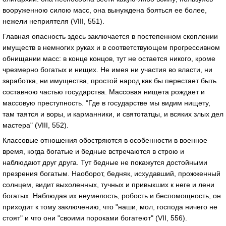
вооруженною силою масс, она вынуждена бояться ее более,
нежели неприятеля (VIII, 551).
Главная опасность здесь заключается в постепенном скоплении
имуществ в немногих руках и в соответствующем прогрессивном
обнищании масс: в конце концов, тут не остается никого, кроме
чрезмерно богатых и нищих. Не имея ни участия во власти, ни
заработка, ни имущества, простой народ как бы перестает быть
составною частью государства. Массовая нищета рождает и
массовую преступность. "Где в государстве мы видим нищету,
там таятся и воры, и карманники, и святотатцы, и всяких злых дел
мастера" (VIII, 552).
Классовые отношения обостряются в особенности в военное
время, когда богатые и бедные встречаются в строю и
наблюдают друг друга. Тут бедные не покажутся достойными
презрения богатым. Наоборот, бедняк, исхудавший, прожженный
солнцем, видит выхоленных, тучных и привыкших к неге и лени
богатых. Наблюдая их неумелость, робость и беспомощность, он
приходит к тому заключению, что "наши, мол, господа ничего не
стоят" и что они "своими пороками богатеют" (VII, 556).