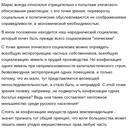
Маркс всегда относился отрицательно к попыткам этического
обоснования революции: с его точки зрения, перевороты
социальные и политические обусловливаются не соображениями
справедливости, а экономической необходимостью.
В ином положении находится наш народнический социализм,
который хочет быть прежде всего социализмом "этическим".
С точки зрения этического социализма можно оправдать
всеобщую экспроприацию частных собственников, всеобщую
социализацию земель и орудий производства. Но конфискация
одних земель при неприкосновенности капиталистического строя,
безвозмездная экспроприация одних помещиков, и только
потому, что их мало, тут представляется вопиющей
непоследовательностью, а стало быть, и неправдой. С этой точки
зрения почему, например, не подвергнуть конфискации одних
богатых евреев? Ведь они также составляют ничтожное
меньшинство среди русского населения!
Стоять за конфискацию имуществ одних землевладельцев -
значит признать тот общий принцип, что воля большинства может
лишить каких угодно имущественных прав любую часть