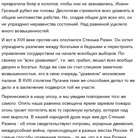
превратила бояр в холопов; чтобы они не зазнавались, Иоанн
Грозный рубил им головы. Деспотизм стремился всех уравнять в
общем ничтожестве рабства. Но, создав общее для всех иго, он
не упразднил неравенства состояний. Над равниной уцелело
много возвышенностей.
И вот в XVII веке против них ополчился Стенька Разин. Он хотел
упразднить различие между богатыми и бедными и перестроить
управление государством на начале всеобщих выборов. По-
своему он "всех уравнивал", т.е. жег, грабил, вешал всех вообще
дворян и богатых. Когда же сам он стал слишком заметною
возвышенностью, его в свою очередь "уравняли" московские
палачи. В XVIII столетии Пугачев теми же способами делал то же
дело и в заключение подвергся той же участи.
Перенесемся в нашу эпоху, и мы увидим повторение того же
самого. Опять наша равнина освещена ярким заревом пожара:
огонь грозит поглотить всю ту скромную культуру, которая над
нею выросла. В нашей народной душе еще жив дух Стеньки
Разина - об этом свидетельствуют погромы, аграрные движения,
междоусобная война, происходящая в разных местах России. И
самые способы уравнения теперь - те же, что и в дни Разина: