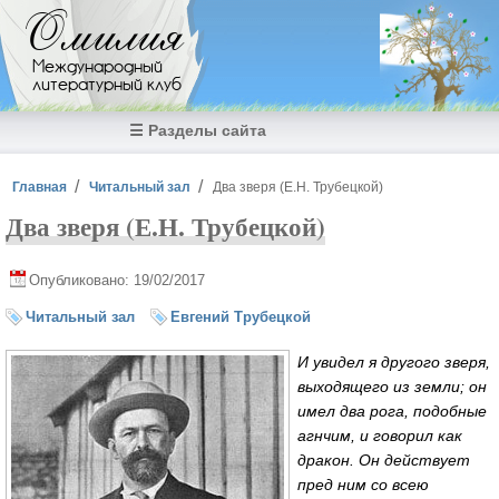
Перейти к основному содержанию
Омилия
Международный
литературный клуб
☰ Разделы сайта
Вы здесь
Главная
Читальный зал
Два зверя (Е.Н. Трубецкой)
Два зверя (Е.Н. Трубецкой)
Опубликовано: 19/02/2017
Читальный зал
Евгений Трубецкой
И увидел я другого зверя,
выходящего из земли; он
имел два рога, подобные
агнчим, и говорил как
дракон. Он действует
пред ним со всею