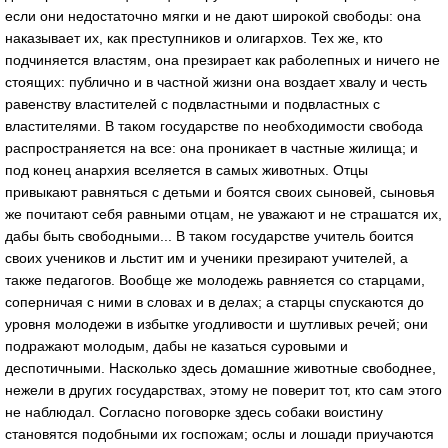
если они недостаточно мягки и не дают широкой свободы: она
наказывает их, как преступников и олигархов. Тех же, кто
подчиняется властям, она презирает как раболепных и ничего не
стоящих: публично и в частной жизни она воздает хвалу и честь
равенству властителей с подвластными и подвластных с
властителями. В таком государстве по необходимости свобода
распространяется на все: она проникает в частные жилища; и
под конец анархия вселяется в самых животных. Отцы
привыкают равняться с детьми и боятся своих сыновей, сыновья
же почитают себя равными отцам, не уважают и не страшатся их,
дабы быть свободными... В таком государстве учитель боится
своих учеников и льстит им и ученики презирают учителей, а
также педагогов. Вообще же молодежь равняется со старцами,
соперничая с ними в словах и в делах; а старцы спускаются до
уровня молодежи в избытке угодливости и шутливых речей; они
подражают молодым, дабы не казаться суровыми и
деспотичными. Насколько здесь домашние животные свободнее,
нежели в других государствах, этому не поверит тот, кто сам этого
не наблюдал. Согласно поговорке здесь собаки воистину
становятся подобными их госпожам; ослы и лошади приучаются