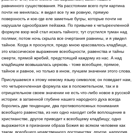
равнинного существования. На расстоянии всего пути картина
почти не менялась: я видел все ту же ровную, прямую
поверхность и кое-где еле заметные бугры, которые почти не
нарушали однообразия пейзажа. По привычке к четырехчленной
формуле взор мой стал искать тайного; тут сгустился туман над
полями; потом ночь скрыла все очертания равнины, и я увидел
тайное. Когда я проснулся, предо мною красовалось кладбище,
это классическое выражение всеобщности, равенства и тайны
смерти, прямой жребий, предстоящий каждому из нас. А над
кладбищем возвышалась церковь - тоже всеобщее, прямое,
тайное и равное, но только в ином, лучшем значении этого слова.
Прислушаемся к этому немому языку символов; он поведает нам,
что четырехчленная формула как в положительном, так и в
отрицательном своем значении не есть что-либо новое в русской
истории: в затаенной глубине нашего народного духа всегда
боролись две тенденции, два противоположных понимания
всеобщего равенства, из них одно находит себе воплощение в
христианстве, другое приводит к всеобщему кладбищу; одно
выражается в признании образа Божия во всяком человеке как
таком, всеобщего нравственного достоинства; другое, напротив,