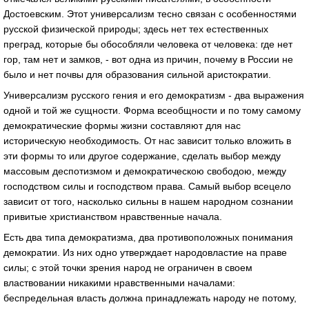
Достоевским. Этот универсализм тесно связан с особенностями
русской физической природы; здесь нет тех естественных
преград, которые бы обособляли человека от человека: где нет
гор, там нет и замков, - вот одна из причин, почему в России не
было и нет почвы для образования сильной аристократии.
Универсализм русского гения и его демократизм - два выражения
одной и той же сущности. Форма всеобщности и по тому самому
демократические формы жизни составляют для нас
историческую необходимость. От нас зависит только вложить в
эти формы то или другое содержание, сделать выбор между
массовым деспотизмом и демократическою свободою, между
господством силы и господством права. Самый выбор всецело
зависит от того, насколько сильны в нашем народном сознании
привитые христианством нравственные начала.
Есть два типа демократизма, два противоположных понимания
демократии. Из них одно утверждает народовластие на праве
силы; с этой точки зрения народ не ограничен в своем
властвовании никакими нравственными началами:
беспредельная власть должна принадлежать народу не потому,