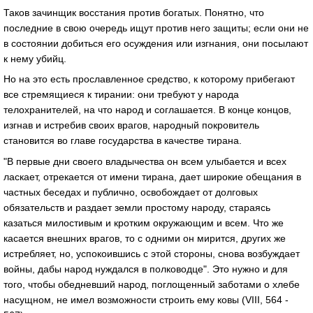
Таков зачинщик восстания против богатых. Понятно, что
последние в свою очередь ищут против него защиты; если они не
в состоянии добиться его осуждения или изгнания, они посылают
к нему убийц.
Но на это есть прославленное средство, к которому прибегают
все стремящиеся к тирании: они требуют у народа
телохранителей, на что народ и соглашается. В конце концов,
изгнав и истребив своих врагов, народный покровитель
становится во главе государства в качестве тирана.
"В первые дни своего владычества он всем улыбается и всех
ласкает, отрекается от имени тирана, дает широкие обещания в
частных беседах и публично, освобождает от долговых
обязательств и раздает земли простому народу, стараясь
казаться милостивым и кротким окружающим и всем. Что же
касается внешних врагов, то с одними он мирится, других же
истребляет, но, успокоившись с этой стороны, снова возбуждает
войны, дабы народ нуждался в полководце". Это нужно и для
того, чтобы обедневший народ, поглощенный заботами о хлебе
насущном, не имел возможности строить ему ковы (VIII, 564 -