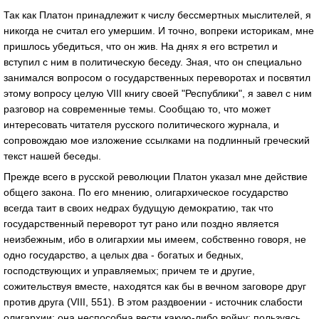
Так как Платон принадлежит к числу бессмертных мыслителей, я
никогда не считал его умершим. И точно, вопреки историкам, мне
пришлось убедиться, что он жив. На днях я его встретил и
вступил с ним в политическую беседу. Зная, что он специально
занимался вопросом о государственных переворотах и посвятил
этому вопросу целую VIII книгу своей "Республики", я завел с ним
разговор на современные темы. Сообщаю то, что может
интересовать читателя русского политического журнала, и
сопровождаю мое изложение ссылками на подлинный греческий
текст нашей беседы.
Прежде всего в русской революции Платон указал мне действие
общего закона. По его мнению, олигархическое государство
всегда таит в своих недрах будущую демократию, так что
государственный переворот тут рано или поздно является
неизбежным, ибо в олигархии мы имеем, собственно говоря, не
одно государство, а целых два - богатых и бедных,
господствующих и управляемых; причем те и другие,
сожительствуя вместе, находятся как бы в вечном заговоре друг
против друга (VIII, 551). В этом раздвоении - источник слабости
олигархии: она неспособна вести какую-либо войну; пользуясь