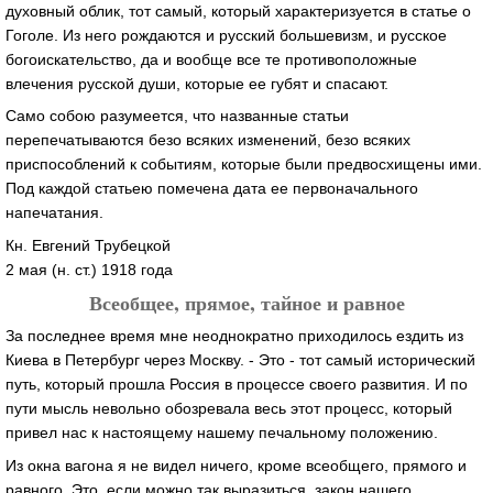
духовный облик, тот самый, который характеризуется в статье о
Гоголе. Из него рождаются и русский большевизм, и русское
богоискательство, да и вообще все те противоположные
влечения русской души, которые ее губят и спасают.
Само собою разумеется, что названные статьи
перепечатываются безо всяких изменений, безо всяких
приспособлений к событиям, которые были предвосхищены ими.
Под каждой статьею помечена дата ее первоначального
напечатания.
Кн. Евгений Трубецкой
2 мая (н. ст.) 1918 года
Всеобщее, прямое, тайное и равное
За последнее время мне неоднократно приходилось ездить из
Киева в Петербург через Москву. - Это - тот самый исторический
путь, который прошла Россия в процессе своего развития. И по
пути мысль невольно обозревала весь этот процесс, который
привел нас к настоящему нашему печальному положению.
Из окна вагона я не видел ничего, кроме всеобщего, прямого и
равного. Это, если можно так выразиться, закон нашего