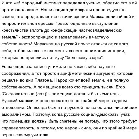
И что же! Народный инстинкт переделал ученье, обратил его в ей
противоположное. Наши социал-демократы проповедуют то
самое, что представляется с точки зрения Маркса величайшей и
непростительной ересью: "революционные выступления
крестьянства вплоть до конфискации частновладельческих
земель" - экспроприацию и захват земель в частную
собственность! Марксизм на русской почве отрекся от самого
себя, отбросил все те элементы своего понимания истории,
которые не пришлись по вкусу "большому зверю".
Решающее значение тут имели не какие-либо научные
соображения, а тот простой арифметический аргумент, который
решал и во дни Платона. Народ хочет всей земли, и в полную
собственность. А помещиков всего сто тридцать тысяч. Ergo
[Следовательно (лат.)] - помещики должны быть сметены.
Русский марксизм последователен по крайней мере в одном
отношении. Он всегда был и на русской почве остался чистейшим
аморализмом. Поэтому, когда русские социал-демократы учат,
что помещики должны быть сметены не потому, что этого требует
справедливость, а потому, что народ - сила, они по крайней мере
верны своему учителю.