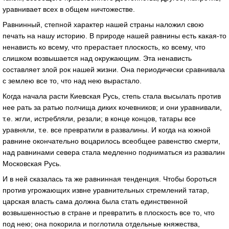
уравнивает всех в общем ничтожестве.
Равнинный, степной характер нашей страны наложил свою
печать на нашу историю. В природе нашей равнины есть какая-то
ненависть ко всему, что прерастает плоскость, ко всему, что
слишком возвышается над окружающим. Эта ненависть
составляет злой рок нашей жизни. Она периодически сравнивала
с землею все то, что над нею вырастало.
Когда начала расти Киевская Русь, степь стала высылать против
нее рать за ратью полчища диких кочевников; и они уравнивали,
т.е. жгли, истребляли, резали; в конце концов, татары все
уравняли, т.е. все превратили в развалины. И когда на южной
равнине окончательно воцарилось всеобщее равенство смерти,
над равнинами севера стала медленно подниматься из развалин
Московская Русь.
И в ней сказалась та же равнинная тенденция. Чтобы бороться
против угрожающих извне уравнительных стремлений татар,
царская власть сама должна была стать единственной
возвышенностью в стране и превратить в плоскость все то, что
под нею; она покорила и поглотила отдельные княжества,