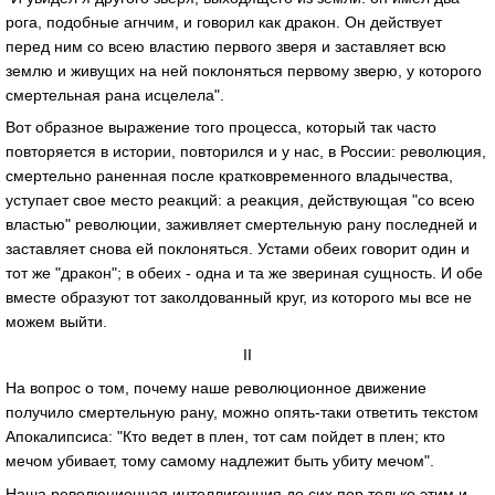
рога, подобные агнчим, и говорил как дракон. Он действует
перед ним со всею властию первого зверя и заставляет всю
землю и живущих на ней поклоняться первому зверю, у которого
смертельная рана исцелела".
Вот образное выражение того процесса, который так часто
повторяется в истории, повторился и у нас, в России: революция,
смертельно раненная после кратковременного владычества,
уступает свое место реакций: а реакция, действующая "со всею
властью" революции, заживляет смертельную рану последней и
заставляет снова ей поклоняться. Устами обеих говорит один и
тот же "дракон"; в обеих - одна и та же звериная сущность. И обе
вместе образуют тот заколдованный круг, из которого мы все не
можем выйти.
II
На вопрос о том, почему наше революционное движение
получило смертельную рану, можно опять-таки ответить текстом
Апокалипсиса: "Кто ведет в плен, тот сам пойдет в плен; кто
мечом убивает, тому самому надлежит быть убиту мечом".
Наша революционная интеллигенция до сих пор только этим и