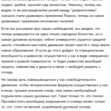
поджог, грабеж, насилие над личностью. Наконец, теперь мы
видим то же распределение ролей между "уравнителями";
сначала стали уравнивать преемники Разина; теперь их самих
уравнивают преемники московских палачей.
Если мы расширим круг наших наблюдений, мы увидим, что
теперь разрушается не одно только народное богатство, но и
самая духовная культура: гибнет университет, рушится средняя
школа; стихийное массовое движение грозит смести с лица земли
самое образование. И если до этого дойдет, то отрицательная
всеобщность и равенство осуществятся у нас в виде совершенно
прямой и ровной поверхности: то будет равенство всеобщей
нищеты, невежества и дикости в связи с свободой умирать с
голода.
Не такова цель совершающегося у нас освободительного
движения; чтобы четырехчленная формула осуществилась у нас
в ином, лучшем значении слова, нам нужен необычайный
подъем всех наших духовных сил. Горит только то, что тленно.
Противостоять всеобщему разрушению и пожару может только
то, что. стоит на вечной, незыблемой духовной основе.