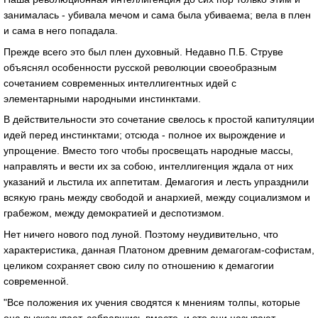
занималась - убивала мечом и сама была убиваема; вела в плен
и сама в него попадала.
Прежде всего это был плен духовный. Недавно П.Б. Струве
объяснял особенности русской революции своеобразным
сочетанием современных интеллигентных идей с
элементарными народными инстинктами.
В действительности это сочетание свелось к простой капитуляции
идей перед инстинктами; отсюда - полное их вырождение и
упрощение. Вместо того чтобы просвещать народные массы,
направлять и вести их за собою, интеллигенция ждала от них
указаний и льстила их аппетитам. Демагогия и лесть упразднили
всякую грань между свободой и анархией, между социализмом и
грабежом, между демократией и деспотизмом.
Нет ничего нового под луной. Поэтому неудивительно, что
характеристика, данная Платоном древним демагогам-софистам,
целиком сохраняет свою силу по отношению к демагогии
современной.
"Все положения их учения сводятся к мнениям толпы, которые
она высказывает, собравшись вместе, и это они называют