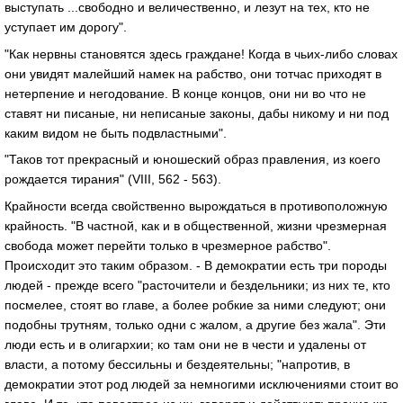
выступать ...свободно и величественно, и лезут на тех, кто не
уступает им дорогу".
"Как нервны становятся здесь граждане! Когда в чьих-либо словах
они увидят малейший намек на рабство, они тотчас приходят в
нетерпение и негодование. В конце концов, они ни во что не
ставят ни писаные, ни неписаные законы, дабы никому и ни под
каким видом не быть подвластными".
"Таков тот прекрасный и юношеский образ правления, из коего
рождается тирания" (VIII, 562 - 563).
Крайности всегда свойственно вырождаться в противоположную
крайность. "В частной, как и в общественной, жизни чрезмерная
свобода может перейти только в чрезмерное рабство".
Происходит это таким образом. - В демократии есть три породы
людей - прежде всего "расточители и бездельники; из них те, кто
посмелее, стоят во главе, а более робкие за ними следуют; они
подобны трутням, только одни с жалом, а другие без жала". Эти
люди есть и в олигархии; ко там они не в чести и удалены от
власти, а потому бессильны и бездеятельны; "напротив, в
демократии этот род людей за немногими исключениями стоит во