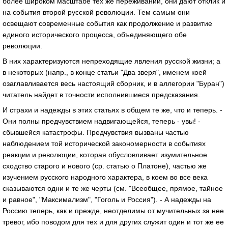
более широком масштабе тех же переживаний, они дают отклик и
на события второй русской революции. Тем самым они
освещают современные события как продолжение и развитие
единого исторического процесса, объединяющего обе
революции.
В них характеризуются непреходящие явления русской жизни; а
в некоторых (напр., в конце статьи "Два зверя", именем коей
озаглавливается весь настоящий сборник, и в аллегории "Буран")
читатель найдет в точности исполнившиеся предсказания.
И страхи и надежды в этих статьях в общем те же, что и теперь. -
Они полны предчувствием надвигающейся, теперь - увы! -
сбывшейся катастрофы. Предчувствия вызваны частью
наблюдением той исторической закономерности в событиях
реакции и революции, которая обусловливает изумительное
сходство старого и нового (ср. статью о Платоне), частью же
изучением русского народного характера, в коем во все века
сказываются одни и те же черты (см. "Всеобщее, прямое, тайное
и равное", "Максимализм", "Гоголь и Россия"). - А надежды на
Россию теперь, как и прежде, неотделимы от мучительных за нее
тревог, ибо поводом для тех и для других служит один и тот же ее