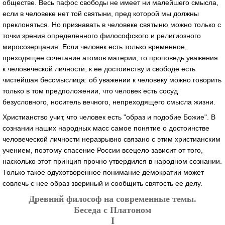
обществе. Весь пафос свободы не имеет ни малейшего смысла,
если в человеке нет той святыни, пред которой мы должны
преклоняться. Но признавать в человеке святыню можно только с
точки зрения определенного философского и религиозного
миросозерцания. Если человек есть только временное,
преходящее сочетание атомов материи, то проповедь уважения
к человеческой личности, к ее достоинству и свободе есть
чистейшая бессмыслица: об уважении к человеку можно говорить
только в том предположении, что человек есть сосуд
безусловного, носитель вечного, непреходящего смысла жизни.
Христианство учит, что человек есть "образ и подобие Божие". В
сознании наших народных масс самое понятие о достоинстве
человеческой личности неразрывно связано с этим христианским
учением, поэтому спасение России всецело зависит от того,
насколько этот принцип прочно утвердился в народном сознании.
Только такое одухотворенное понимание демократии может
совлечь с нее образ звериный и сообщить святость ее делу.
Древний философ на современные темы.
Беседа с Платоном
I