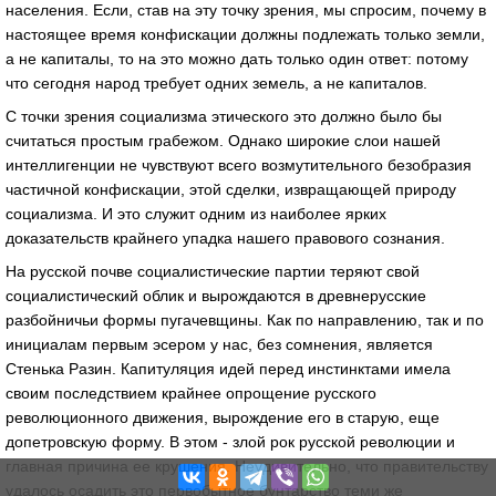
населения. Если, став на эту точку зрения, мы спросим, почему в
настоящее время конфискации должны подлежать только земли,
а не капиталы, то на это можно дать только один ответ: потому
что сегодня народ требует одних земель, а не капиталов.
С точки зрения социализма этического это должно было бы
считаться простым грабежом. Однако широкие слои нашей
интеллигенции не чувствуют всего возмутительного безобразия
частичной конфискации, этой сделки, извращающей природу
социализма. И это служит одним из наиболее ярких
доказательств крайнего упадка нашего правового сознания.
На русской почве социалистические партии теряют свой
социалистический облик и вырождаются в древнерусские
разбойничьи формы пугачевщины. Как по направлению, так и по
инициалам первым эсером у нас, без сомнения, является
Стенька Разин. Капитуляция идей перед инстинктами имела
своим последствием крайнее опрощение русского
революционного движения, вырождение его в старую, еще
допетровскую форму. В этом - злой рок русской революции и
главная причина ее крушения. Неудивительно, что правительству
удалось осадить это первобытное бунтарство теми же