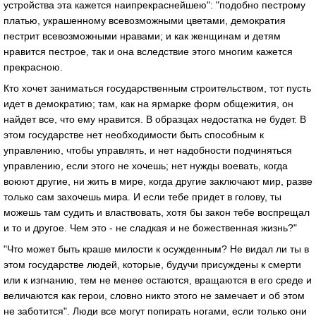
устройства эта кажется наипрекраснейшею": "подобно пестрому
платью, украшенному всевозможными цветами, демократия
пестрит всевозможными нравами; и как женщинам и детям
нравится пестрое, так и она вследствие этого многим кажется
прекрасною.
Кто хочет заниматься государственным строительством, тот пусть
идет в демократию; там, как на ярмарке форм общежития, он
найдет все, что ему нравится. В образцах недостатка не будет. В
этом государстве нет необходимости быть способным к
управлению, чтобы управлять, и нет надобности подчиняться
управлению, если этого не хочешь; нет нужды воевать, когда
воюют другие, ни жить в мире, когда другие заключают мир, разве
только сам захочешь мира. И если тебе придет в голову, ты
можешь там судить и властвовать, хотя бы закон тебе воспрещал
и то и другое. Чем это - не сладкая и не божественная жизнь?"
"Что может быть краше милости к осужденным? Не видал ли ты в
этом государстве людей, которые, будучи присуждены к смерти
или к изгнанию, тем не менее остаются, вращаются в его среде и
величаются как герои, словно никто этого не замечает и об этом
не заботится". Люди все могут попирать ногами, если только они