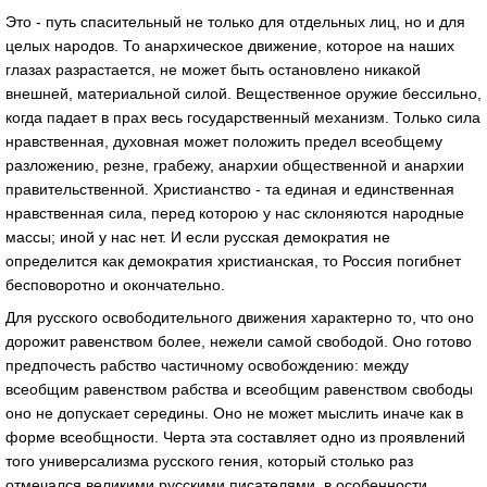
Это - путь спасительный не только для отдельных лиц, но и для
целых народов. То анархическое движение, которое на наших
глазах разрастается, не может быть остановлено никакой
внешней, материальной силой. Вещественное оружие бессильно,
когда падает в прах весь государственный механизм. Только сила
нравственная, духовная может положить предел всеобщему
разложению, резне, грабежу, анархии общественной и анархии
правительственной. Христианство - та единая и единственная
нравственная сила, перед которою у нас склоняются народные
массы; иной у нас нет. И если русская демократия не
определится как демократия христианская, то Россия погибнет
бесповоротно и окончательно.
Для русского освободительного движения характерно то, что оно
дорожит равенством более, нежели самой свободой. Оно готово
предпочесть рабство частичному освобождению: между
всеобщим равенством рабства и всеобщим равенством свободы
оно не допускает середины. Оно не может мыслить иначе как в
форме всеобщности. Черта эта составляет одно из проявлений
того универсализма русского гения, который столько раз
отмечался великими русскими писателями, в особенности