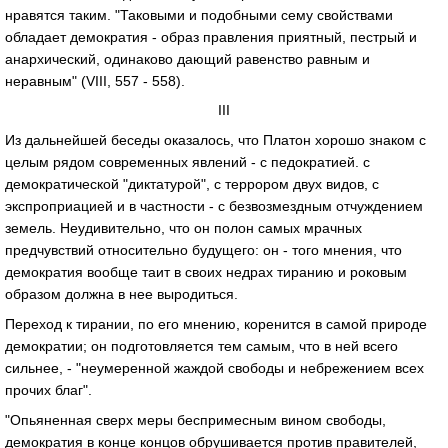
нравятся таким. "Таковыми и подобными сему свойствами
обладает демократия - образ правления приятный, пестрый и
анархический, одинаково дающий равенство равным и
неравным" (VIII, 557 - 558).
III
Из дальнейшей беседы оказалось, что Платон хорошо знаком с
целым рядом современных явлений - с педократией. с
демократической "диктатурой", с террором двух видов, с
экспроприацией и в частности - с безвозмездным отчуждением
земель. Неудивительно, что он полон самых мрачных
предчувствий относительно будущего: он - того мнения, что
демократия вообще таит в своих недрах тиранию и роковым
образом должна в нее выродиться.
Переход к тирании, по его мнению, коренится в самой природе
демократии; он подготовляется тем самым, что в ней всего
сильнее, - "неумеренной жаждой свободы и небрежением всех
прочих благ".
"Опьяненная сверх меры беспримесным вином свободы,
демократия в конце концов обрушивается против правителей,