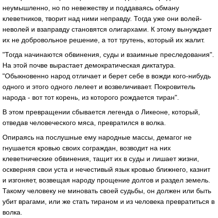
неумышленно, но по невежеству и поддаваясь обману
клеветников, творит над ними неправду. Тогда уже они волей-
неволей и взаправду становятся олигархами. К этому вынуждает
их не добровольное решение, а тот трутень, который их жалит.
"Тогда начинаются обвинения, суды и взаимные преследования".
На этой почве вырастает демократическая диктатура.
"Обыкновенно народ отличает и берет себе в вожди кого-нибудь
одного и этого одного лелеет и возвеличивает. Покровитель
народа - вот тот корень, из которого рождается тиран".
В этом превращении сбывается легенда о Ликеоне, который,
отведав человеческого мяса, превратился в волка.
Опираясь на послушные ему народные массы, демагог не
гнушается кровью своих сограждан, возводит на них
клеветнические обвинения, тащит их в суды и лишает жизни,
оскверняя свои уста и нечестивый язык кровью ближнего, казнит
и изгоняет, возвещая народу прощение долгов и раздел земель.
Такому человеку не миновать своей судьбы, он должен или быть
убит врагами, или же стать тираном и из человека превратиться в
волка.