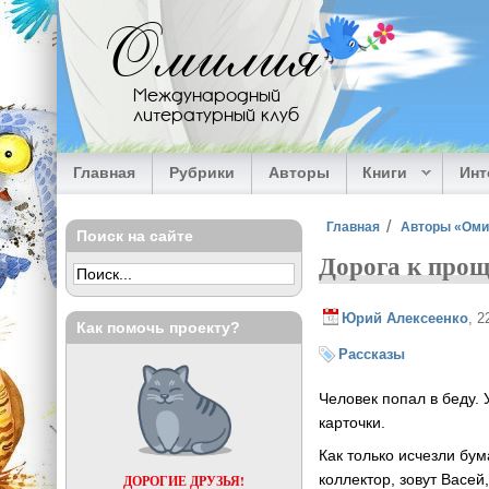
Перейти к основному содержанию
Омилия
Международный
литературный клуб
Главная
Рубрики
Авторы
Книги
Ин
Вы здесь
Главная
Авторы «Ом
Поиск на сайте
Дорога к про
Юрий Алексеенко
, 2
Как помочь проекту?
Рассказы
Человек попал в беду. 
карточки.
Как только исчезли бу
коллектор, зовут Васей
ДОРОГИЕ ДРУЗЬЯ!