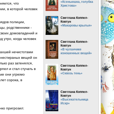
«Ксеньюшка, голубка
няется, что
Христова»
ии, в которой человек
Светлана Коппел-
Ковтун
рядов полиции,
«Макаровы крылья»
вцы, родственники -
 своих домовладений и
д утро, когда человек
Светлана Коппел-
Ковтун
«В чуланчике
опахшей нечистотами
изношенных вещей»
о нестираных вещей он
лько раз затенялся,
Светлана Коппел-
рпел и стал стучать в
Ковтун
«Сквозь тень»
аке они угрюмо
лет сорока, в
Светлана Коппел-
Ковтун
«Высекательница
Искр»
нко пригрозил: