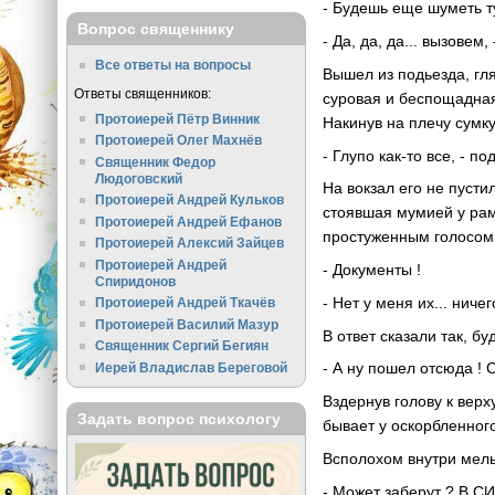
- Будешь еще шуметь т
Вопрос священнику
- Да, да, да... вызовем
Все ответы на вопросы
Вышел из подьезда, гля
Ответы священников:
суровая и беспощадная
Протоиерей Пётр Винник
Накинув на плечу сумку
Протоиерей Олег Махнёв
- Глупо как-то все, - п
Священник Федор
Людоговский
На вокзал его не пуст
Протоиерей Андрей Кульков
стоявшая мумией у рамк
Протоиерей Андрей Ефанов
простуженным голосом
Протоиерей Алексий Зайцев
Протоиерей Андрей
- Документы !
Спиридонов
- Нет у меня их... ничег
Протоиерей Андрей Ткачёв
Протоиерей Василий Мазур
В ответ сказали так, б
Священник Сергий Бегиян
- А ну пошел отсюда ! С
Иерей Владислав Береговой
Вздернув голову к верх
Задать вопрос психологу
бывает у оскорбленног
Всполохом внутри мел
- Может заберут ? В СИ