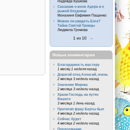
Надежда Кушкова
Сказание о жене Адера и о
рыжей блуднице
Монахиня Евфимия Пащенко
Можно ли увидеть Бога?
Тайна Святой Троицы
Людмила Громова
1 из 10
→
Новые комментарии
Благодарность мастеру
1 месяц 1 неделя
назад
Дорогой отец Алексий, очень
2 месяца 3 недели
назад
Значение Морока
2 месяца 3 недели
назад
Храни Господь на путях
Вашего
3 месяца 1 день
назад
Протитип фрау Берты был
4 месяца 2 недели
назад
Сейчас будет
4 месяца 2 недели
назад
Продолжение.