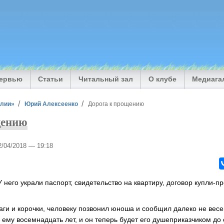
тервью
Статьи
Читальный зал
О клубе
Медиага
илии»
Юрий Алексеенко
Дорога к прощению
щению
2/04/2018 — 19:18
У него украли паспорт, свидетельство на квартиру, договор купли-
маги и корочки, человеку позвонил юноша и сообщил далеко не весе
, ему восемнадцать лет, и он теперь будет его душеприказчиком д