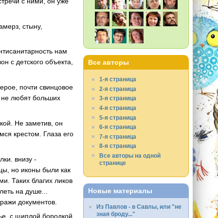
стречи с ними, он уже
амерз, стыну,
 антисанитарность нам
он с детского объекта,
Все авторы
1-я страница
серое, почти свинцовое
2-я страница
е не любят больших
3-я страница
4-я страница
5-я страница
кой. Не заметив, он
6-я страница
мся крестом. Глаза его
7-я страница
8-я страница
Все авторы на одной
ки. внизу -
странице
ы, но иконы были как
ми. Таких благих ликов
Новые материалы
еть на душе...
кражи документов.
Из Павлов - в Савлы, или "не
зная броду..."
ье, с щиплой бородкой