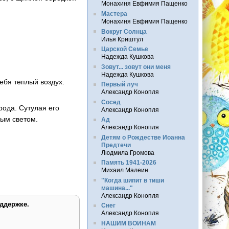
Монахиня Евфимия Пащенко
Мастера
Монахиня Евфимия Пащенко
Вокруг Солнца
Илья Криштул
Царской Семье
Надежда Кушкова
Зовут... зовут они меня
Надежда Кушкова
себя теплый воздух.
Первый луч
Александр Конопля
Сосед
орода. Сутулая его
Александр Конопля
ным светом.
Ад
Александр Конопля
Детям о Рождестве Иоанна
Предтечи
Людмила Громова
Память 1941-2026
Михаил Малеин
"Когда шипит в тиши
машина..."
Александр Конопля
ддержке.
Снег
Александр Конопля
НАШИМ ВОИНАМ