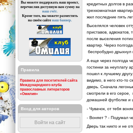
Вы можете поддержать наш проект,
кредитных долгов в ра
перечислив доступную вам сумму на
трехкомнатная квартир
наш счёт.
Кроме того, вы можете разместить
жил последние пять лет
на своём сайте
наш баннер.
Выселялся человек отт
приставов, адвокатов, 
после выселения потих
квартир. Через полгода
беспробудно дрыхнул 
А еще через полгода ч
гостинки за неуплату 
Правила
пошел к лучшему другу.
видимо, в него кто-то 
Правила для посетителей сайта
Международного клуба
дверь. Сначала легонь
православных литераторов
смотрели в его серое,
«Омилия»
домашней футболке и ш
Вход для авторов
- Чувачок, от тебя воняе
- Воняет ? - Подумал ч
Войти на сайт
Дверь так никто и не о