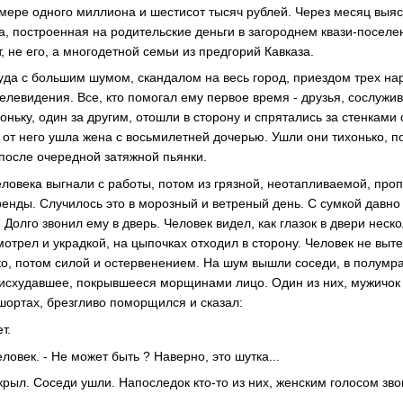
змере одного миллиона и шестисот тысяч рублей. Через месяц выяс
а, построенная на родительские деньги в загороднем квази-поселен
, не его, а многодетной семьи из предгорий Кавказа.
уда с большим шумом, скандалом на весь город, приездом трех на
телевидения. Все, кто помогал ему первое время - друзья, сослужи
оньку, один за другим, отошли в сторону и спрятались за стенками
 от него ушла жена с восьмилетней дочерью. Ушли они тихонько, по
после очередной затяжной пьянки.
еловека выгнали с работы, потом из грязной, неотапливаемой, пр
аренды. Случилось это в морозный и ветреный день. С сумкой давн
 Долго звонил ему в дверь. Человек видел, как глазок в двери неско
смотрел и украдкой, на цыпочках отходил в сторону. Человек не выте
ко, потом силой и остервенением. На шум вышли соседи, в полумр
 исхудавшее, покрывшееся морщинами лицо. Один из них, мужичок 
ортах, брезгливо поморщился и сказал:
т.
еловек. - Не может быть ? Наверно, это шутка...
ткрыл. Соседи ушли. Напоследок кто-то из них, женским голосом зво