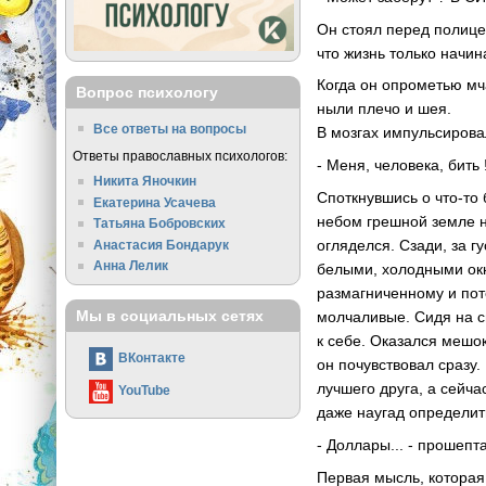
Он стоял перед полице
что жизнь только начина
Когда он опрометью мч
Вопрос психологу
ныли плечо и шея.
Все ответы на вопросы
В мозгах импульсирова
Ответы православных психологов:
- Меня, человека, бить 
Никита Яночкин
Споткнувшись о что-то
Екатерина Усачева
небом грешной земле не
Татьяна Бобровских
огляделся. Сзади, за г
Анастасия Бондарук
Анна Лелик
белыми, холодными окн
размагниченному и пот
Мы в социальных сетях
молчаливые. Сидя на с
к себе. Оказался мешок
ВКонтакте
он почувствовал сразу.
лучшего друга, а сейча
YouTube
даже наугад определит
- Доллары... - прошепт
Первая мысль, которая