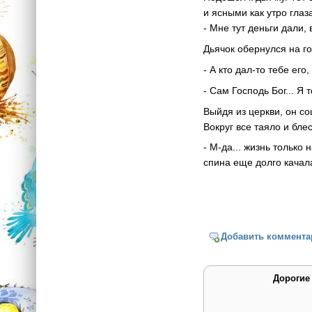
и ясными как утро гла
- Мне тут деньги дали,
Дьячок обернулся на г
- А кто дал-то тебе его
- Сам Господь Бог... Я 
Выйдя из церкви, он со
Вокруг все таяло и бле
- М-да... жизнь только
спина еще долго качала
Добавить коммента
Дорогие