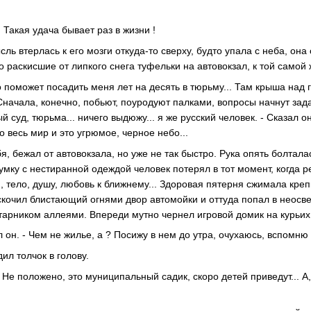
 ! Такая удача бывает раз в жизни !
ь втерлась к его мозги откуда-то сверху, будто упала с неба, она
о раскисшие от липкого снега туфельки на автовокзал, к той само
Это поможет посадить меня лет на десять в тюрьму... Там крыша над 
 Сначала, конечно, побьют, поуродуют палками, вопросы начнут задав
ый суд, тюрьма... ничего выдюжу... я же русский человек. - Сказал он
 весь мир и это угрюмое, черное небо...
я, бежал от автовокзала, но уже не так быстро. Рука опять болтала
умку с нестиранной одеждой человек потерял в тот момент, когда 
и, тело, душу, любовь к ближнему... Здоровая пятерня сжимала кре
скочил блистающий огнями двор автомойки и оттуда попал в неосв
тарником аллеями. Впереди мутно чернел игровой домик на курьих 
ал он. - Чем не жилье, а ? Посижу в нем до утра, очухаюсь, вспомню 
ил толчок в голову.
т ? Не положено, это муниципальный садик, скоро детей приведут... А, 