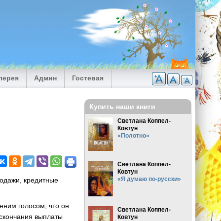
лерея
Админ
Гостевая
Купить наши книги
Светлана Коппел-
Ковтун
«Полотно»
Светлана Коппел-
Ковтун
«Я думаю по-русски»
продажи, кредитные
нним голосом, что он
Светлана Коппел-
о скончания выплаты
Ковтун