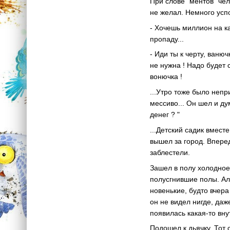
При слове "ментов" чел
не желал. Немного усп
- Хочешь миллион на ка
пропаду...
- Иди ты к черту, ваню
не нужна ! Надо будет 
вонючка !
...Утро тоже было непр
мессиво... Он шел и ду
денег ? "
...Детский садик вмест
вышел за город. Вперед
заблестели.
Зашел в полу холодное 
полусгнившие полы. Ал
новенькие, будто вчер
он не видел нигде, даж
появилась какая-то вну
Подошел к дьячку. Тот