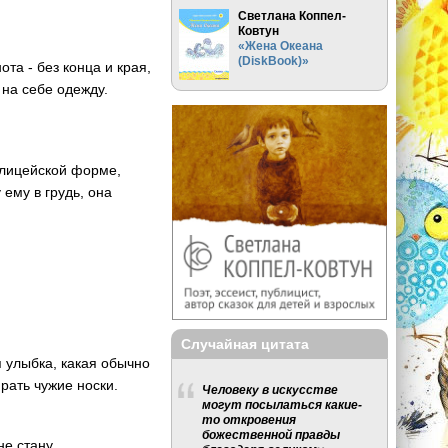
Светлана Коппел-
Ковтун
«Жена Океана
(DiskBook)»
та - без конца и края,
 на себе одежду.
олицейской форме,
ему в грудь, она
Случайная цитата
я улыбка, какая обычно
ирать чужие носки.
Человеку в искусстве
могут посылаться какие-
то откровения
божественной правды
не стану.