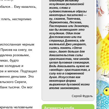
благодаря великому
оскудению религиозной
бался... Ему казалось,
жизни, слова и
художественные образы
некоторых писателей —
ну, скажем, Тютчева,
к плеть, нестерпимо
Лермонтова, Лескова,
Пастернака или Экзюпери,
как бы возмещают это
оскудение. Один том
Достоевского или та
страница Диккенса, где
 ниспосланная черным
маленький Джо умирает,
силясь понять «Отче
Присев на снегу, он
наш», дают больше для
издалека розовыми,
доказательства силы
христианства, чем иногда
мках, будто
целая духовная семинария.
 же холодные и
Ведь доказывать нужно не
«вообще» христианство, а
шое и мягкое. Подтащил
силу его в современной
 именно деньгами. Это
душе. Искусство как
некоторая форма
ельского Сереги,
выражения духовной жизни
 банк тысячи. Он мог
вполне закономерно.
Сергей Фудель
окричала человечьим
Активисты клуба