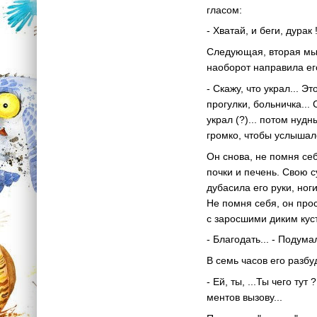
гласом:
- Хватай, и беги, дурак
Следующая, вторая мысл
наоборот направила ег
- Скажу, что украл... 
прогулки, больничка...
украл (?)... потом нудн
громко, чтобы услышало
Он снова, не помня себ
почки и печень. Свою с
дубасила его руки, ног
Не помня себя, он про
с заросшими диким кус
- Благодать... - Подум
В семь часов его разбуд
- Ей, ты, ...Ты чего ту
ментов вызову...