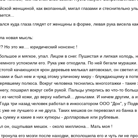
йской женщиной, как вкопанный, мигал глазами и стеснительно улы
ется...
ался куда глаза глядят от женщины в форме, левая рука висела ка
ла новая мысль:
!? Но это же.... юридический нонсенс !
 большое и мягкое, упал. Лицом в снег. Пушистая и липкая холодь,
много успокоили его. Рука уже отходила. По ней бегали мурашки. 
устотой качающихся крон деревьев мелькал автовокзал, он светил 
ами и был нем и чужд этому уличному миру - блуждающему в поте
ерявшему полюса. Вокруг человека теснились многоэтажки - такие
негу, пошарил вокруг себя рукой. Пальцы уперлись во что-то боль
 из чистой кожи, до верху набитый... деньгами. И ничем другим, а
 Года три назад человек работал в инкоссатором ООО "Дон", у Подв
с уже не лучшего и не друга. Таких мешков он перевозил из банка в
ь сумму и какие в них купюры - долларовые или рублевые.
ал он, ощупывая мешок. - около миллиона... Мать моя !
 тронула его мозги после находки, всполошила его и чуть ли не пр