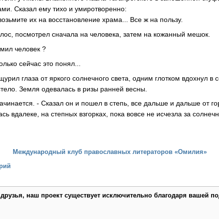
зами. Сказал ему тихо и умиротворенно:
 возьмите их на восстановление храма... Все ж на пользу.
олос, посмотрел сначала на человека, затем на кожанный мешок.
, мил человек ?
только сейчас это понял...
щурил глаза от яркого солнечного света, одним глотком вдохнул в 
стело. Земля одевалась в ризы ранней весны.
 начинается. - Сказал он и пошел в степь, все дальше и дальше от г
сь вдалеке, на степных взгорках, пока вовсе не исчезла за солнеч
Международный клуб православных литераторов «Омилия»
рий
 друзья, наш проект существует исключительно благодаря вашей по