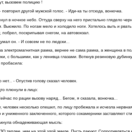
ут, вызовем полицию !
, - повторил другой мужской голос. - Иди-ка ты отсюда, вонючка.
нул в ночное небо. Оттуда сверху на него пристально глядело черно
. Вьюжило. По ногам мело и холодило ноги. Хотелось выть и рвать
, побрел, поскрипывая снегом, на автовокзал.
одумал он. - И совсем не по людски...
ила электромагнитная рамка, вернее не сама рамка, а женщина в п
и, с большими, как у ленивца глазами. Воткнув резиновую дубинку 
 пробасила:
о нет... - Опустив голову сказал человек.
удто плюнули в лицо:
ейчас по рации вызову наряд... Бегом, я сказала, вонючка...
у, человек несколько опешил, по лицу пробежала и исчезла нервна
о и униженного заключенного, которого сокамерники заставляют ст
ькнула обнадеживающая мысль:
ЗО теплее, чем на этой злой земле. Пусть пакуют. Сопротивляться 