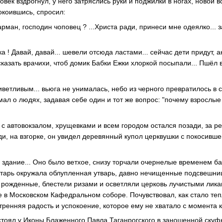
овек вздрогнул, у него затряслись руки и поджилки в ногах, новой в
окоившись, спросил:
рман, господин чоповец ? ...Христа ради, принеси мне одеялко... з
чка ! Давай, давай... шевели отсюда ластами... сейчас дети придут,
сказать врачихи, чтоб домик Бабки Ежки хлоркой посыпали... Пшёл в
иветливым... вьюга не унималась, небо из черного превратилось в 
мал о людях, задавая себе один и тот же вопрос: "почему взрослы
е с автовокзалом, хрущевками и всем городом остался позади, за ре
и, на взгорке, он увидел деревянный купол церквушки с покосивше
здание... Оно было ветхое, снизу торчали очернелые временем бал
тарь окружала облупленная утварь, давно нечищенные подсвешниц
а рожденные, блестели ризами и осветляли церковь лучистыми лика
е в Московском Кафедральном соборе. Почувствовал, как стало тепл
тренняя радость и успокоение, которое ему не хватало с момента 
 стоял у Иконы Блаженного Павла Таганрогского в заношенной скуф