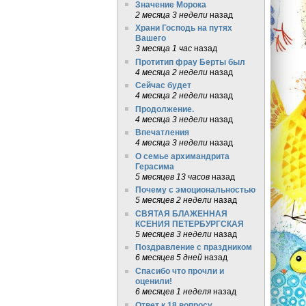
Значение Морока
2 месяца 3 недели
назад
Храни Господь на путях
Вашего
3 месяца 1 час
назад
Протитип фрау Берты был
4 месяца 2 недели
назад
Сейчас будет
4 месяца 2 недели
назад
Продолжение.
4 месяца 3 недели
назад
Впечатления
4 месяца 3 недели
назад
О семье архимандрита
Герасима
5 месяцев 13 часов
назад
Почему с эмоциональностью
5 месяцев 2 недели
назад
СВЯТАЯ БЛАЖЕННАЯ
КСЕНИЯ ПЕТЕРБУРГСКАЯ
5 месяцев 3 недели
назад
Поздравление с праздником
6 месяцев 5 дней
назад
Спасибо что прочли и
оценили!
6 месяцев 1 неделя
назад
Ответ к 18 вопросу