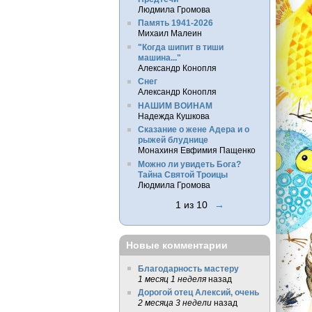
Людмила Громова
Память 1941-2026
Михаил Малеин
"Когда шипит в тиши
машина..."
Александр Конопля
Снег
Александр Конопля
НАШИМ ВОИНАМ
Надежда Кушкова
Сказание о жене Адера и о
рыжей блуднице
Монахиня Евфимия Пащенко
Можно ли увидеть Бога?
Тайна Святой Троицы
Людмила Громова
1 из 10
→
Новые комментарии
Благодарность мастеру
1 месяц 1 неделя
назад
Дорогой отец Алексий, очень
2 месяца 3 недели
назад