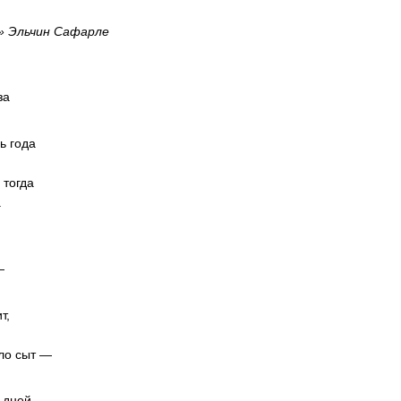
 Эльчин Сафарле
за
ь года
 тогда
.
…
—
т,
ло сыт —
 дней,