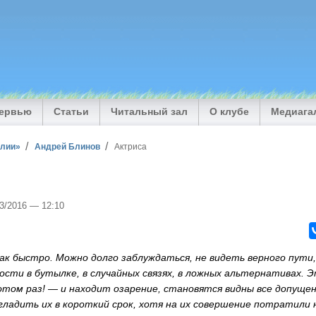
тервью
Статьи
Читальный зал
О клубе
Медиага
илии»
Андрей Блинов
Актриса
03/2016 — 12:10
так быстро. Можно долго заблуждаться, не видеть верного пути
бости в бутылке, в случайных связях, в ложных альтернативах.
потом раз! — и находит озарение, становятся видны все допуще
гладить их в короткий срок, хотя на их совершение потратили