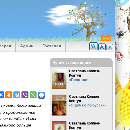
лерея
Админ
Гостевая
Купить наши книги
Светлана Коппел-
Ковтун
«Полотно»
Светлана Коппел-
Ковтун
«Я думаю по-русски»
, искать бесконечные
 Это продолжается
нные ошибки. И мы
Светлана Коппел-
 намного больше
Ковтун