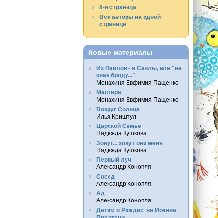
8-я страница
Все авторы на одной
странице
Новые материалы
Из Павлов - в Савлы, или "не
зная броду..."
Монахиня Евфимия Пащенко
Мастера
Монахиня Евфимия Пащенко
Вокруг Солнца
Илья Криштул
Царской Семье
Надежда Кушкова
Зовут... зовут они меня
Надежда Кушкова
Первый луч
Александр Конопля
Сосед
Александр Конопля
Ад
Александр Конопля
Детям о Рождестве Иоанна
Предтечи