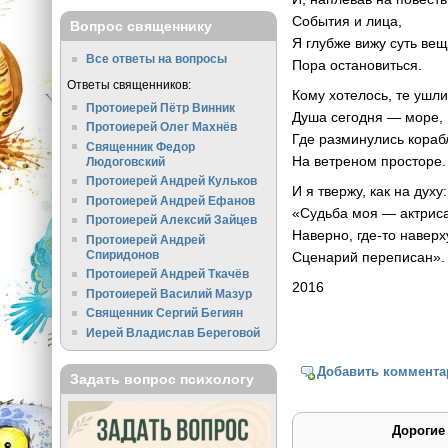
События и лица,
Вопрос священнику
Я глубже вижу суть ве
Все ответы на вопросы
Пора остановиться.
Ответы священников:
Кому хотелось, те ушли
Протоиерей Пётр Винник
Душа сегодня — море,
Протоиерей Олег Махнёв
Где разминулись кораб
Священник Федор
На ветреном просторе.
Людоговский
Протоиерей Андрей Кульков
И я твержу, как на духу:
Протоиерей Андрей Ефанов
«Судьба моя — актриса
Протоиерей Алексий Зайцев
Наверно, где-то наверх
Протоиерей Андрей
Спиридонов
Сценарий переписан».
Протоиерей Андрей Ткачёв
2016
Протоиерей Василий Мазур
Священник Сергий Бегиян
Иерей Владислав Береговой
Добавить коммента
Задать вопрос психологу
Дорогие