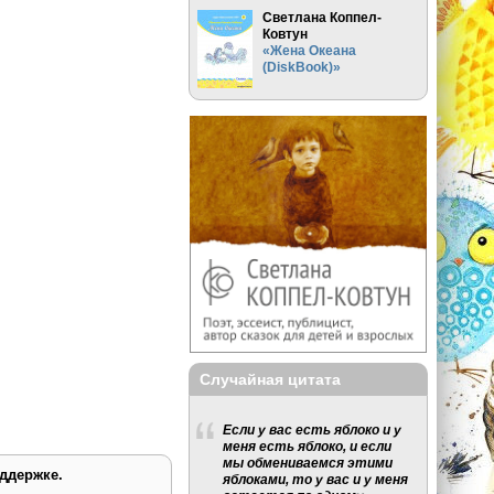
Светлана Коппел-
Ковтун
«Жена Океана
(DiskBook)»
Случайная цитата
Если у вас есть яблоко и у
меня есть яблоко, и если
мы обмениваемся этими
ддержке.
яблоками, то у вас и у меня