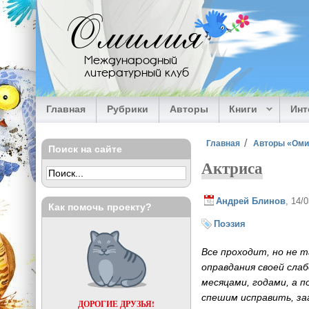
Перейти к основному содержанию
Омилия
Международный
литературный клуб
Главная
Рубрики
Авторы
Книги
Ин
Вы здесь
Главная
Авторы «Ом
Поиск на сайте
Актриса
Андрей Блинов
, 14/
Как помочь проекту?
Поэзия
Все проходит, но не 
оправдания своей сла
месяцами, годами, а 
спешим исправить, за
ДОРОГИЕ ДРУЗЬЯ!