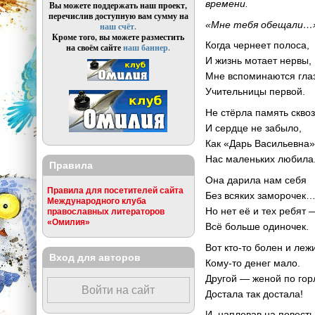
времени.
Вы можете поддержать наш проект,
перечислив доступную вам сумму на
«Мне тебя обещали…»
наш счёт.
Кроме того, вы можете разместить
Когда чернеет полоса,
на своём сайте
наш баннер.
И жизнь мотает нервы,
Мне вспоминаются гла
Учительницы первой.
Не стёрла память сквоз
И сердце не забыло,
Как «Дарь Васильевна»
Нас маленьких любила
Правила
Она дарила нам себя
Правила для посетителей сайта
Без всяких заморочек
Международного клуба
Но нет её и тех ребят 
православных литераторов
«Омилия»
Всё больше одиночек.
Вот кто-то болен и лежи
Вход для авторов
Кому-то денег мало.
Другой — женой по гор
Войти на сайт
Достала так достала!
И, наплевав на повесть