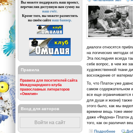
Вы можете поддержать наш проект,
перечислив доступную вам сумму на
наш счёт.
Кроме того, вы можете разместить
на своём сайте
наш баннер.
диалоги относятся прибли
на логических методах о
Эта последняя всегда та
себе вопрос, в чем же з
Правила
художественной ткани ди
восхождение от материал
Правила для посетителей сайта
То, что Платон уже давн
Международного клуба
самом содержательном из
православных литераторов
«Омилия»
все еще ограничивается 
для души и жизни) также
этого было, как мы виде
Вход для авторов
времени вещь тоже имеет
даже «Федона» Платон д
Войти на сайт
того, как он различил в
Подробнее
о Учение
До