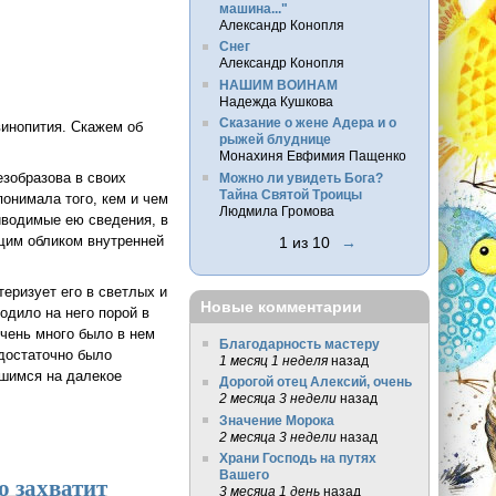
машина..."
Александр Конопля
Снег
Александр Конопля
НАШИМ ВОИНАМ
Надежда Кушкова
Сказание о жене Адера и о
винопития. Скажем об
рыжей блуднице
Монахиня Евфимия Пащенко
езобразова в своих
Можно ли увидеть Бога?
Тайна Святой Троицы
понимала того, кем и чем
Людмила Громова
иводимые ею сведения, в
бщим обликом внутренней
1 из 10
→
теризует его в светлых и
Новые комментарии
одило на него порой в
очень много было в нем
Благодарность мастеру
 достаточно было
1 месяц 1 неделя
назад
вшимся на далекое
Дорогой отец Алексий, очень
2 месяца 3 недели
назад
Значение Морока
2 месяца 3 недели
назад
Храни Господь на путях
Вашего
о захватит
3 месяца 1 день
назад