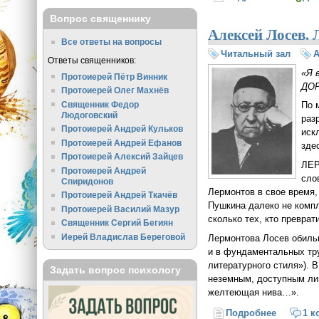
Вопрос священнику
Алексей Лосев.
Все ответы на вопросы
Читальный зал
А
Ответы священников:
«Я 
Протоиерей Пётр Винник
ДОР
Протоиерей Олег Махнёв
Священник Федор
По 
Людоговский
раз
Протоиерей Андрей Кульков
иск
Протоиерей Андрей Ефанов
зде
Протоиерей Алексий Зайцев
ЛЕР
Протоиерей Андрей
сло
Спиридонов
Лермонтов в свое время, 
Протоиерей Андрей Ткачёв
Пушкина далеко не компл
Протоиерей Василий Мазур
сколько тех, кто преврат
Священник Сергий Бегиян
Иерей Владислав Береговой
Лермонтова Лосев обильно
и в фундаментальных труд
литературного стиля»). 
Задать вопрос психологу
неземным, доступным лиш
желтеющая нива…».
Подробнее
о Алексе
1 к