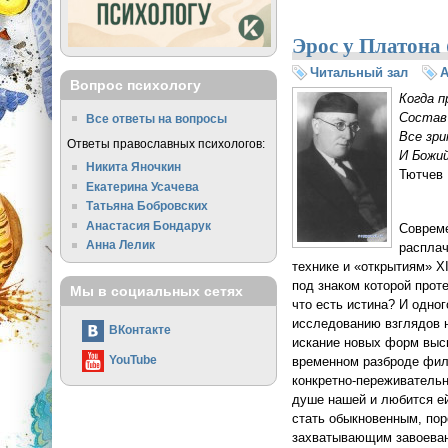
Эрос у Платона 
Читальный зал
А
Вопрос психологу
Когда п
Состав
Все ответы на вопросы
Все зр
Ответы православных психологов:
И Божий
Никита Яночкин
Тютчев
Екатерина Усачева
Татьяна Бобровских
Анастасия Бондарук
Совреме
Анна Лелик
расплач
технике и «открытиям» X
под знаком которой прот
Мы в социальных сетях
что есть истина? И одно
исследованию взглядов н
ВКонтакте
искание новых форм высш
YouTube
временном разброде фил
конкретно-переживательн
душе нашей и любится е
стать обыкновенным, по
захватывающим завоеван