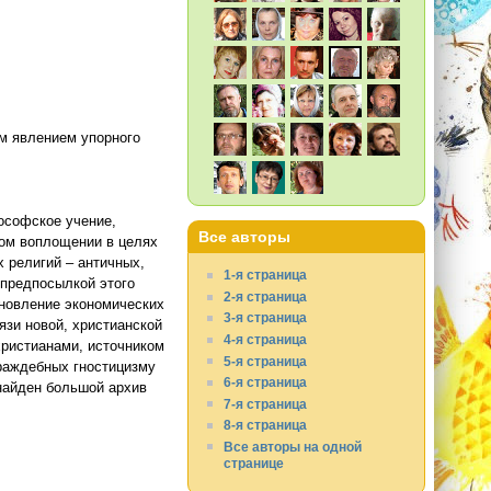
м явлением упорного
лософское учение,
Все авторы
нном воплощении в целях
х религий – античных,
1-я страница
 предпосылкой этого
2-я страница
ановление экономических
3-я страница
язи новой, христианской
4-я страница
христианами, источником
5-я страница
раждебных гностицизму
6-я страница
 найден большой архив
7-я страница
8-я страница
Все авторы на одной
странице