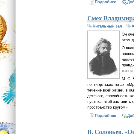
Подробнее
о Символ
До
Смех Владимира
Читальный зал
А
Он оче
этом д
О внеш
воспом
являет
правди
жизни 
М. С. 
почти детских тонах: «М
течение всей жизни, в о
детского, способность ж
пустяка, чтоб заставит
пространство кругом».
Подробнее
о Смех В
До
В. Соловьев. «О