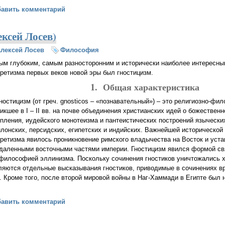
 Платона (А.Ф. Лосев)
бавить комментарий
ксей Лосев)
лексей Лосев
Философия
ым глубоким, самым разносторонним и исторически наиболее интересны
ретизма первых веков новой эры был гностицизм.
1. Общая характеристика
ностицизм (от греч. gnosticos – «познавательный») – это религиозно-фи
икшее в I – II вв. на почве объединения христианских идей о божестве
пления, иудейского монотеизма и пантеистических построений язычески
лонских, персидских, египетских и индийских. Важнейшей исторической
кретизма явилось проникновение римского владычества на Восток и уст
тдаленными восточными частями империи. Гностицизм явился формой св
 философией эллинизма. Поскольку сочинения гностиков уничтожались 
вляются отдельные высказывания гностиков, приводимые в сочинениях в
. Кроме того, после второй мировой войны в Наг-Хаммади в Египте был
цизм (Алексей Лосев)
бавить комментарий