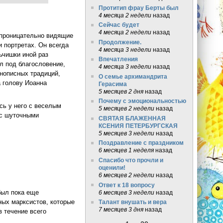
Протитип фрау Берты был
4 месяца 2 недели
назад
Сейчас будет
4 месяца 2 недели
назад
, проницательно видящие
Продолжение.
 портретах. Он всегда
4 месяца 3 недели
назад
ьчишки иной раз
Впечатления
л под благословение,
4 месяца 3 недели
назад
онописных традиций,
О семье архимандрита
а голову Иоанна
Герасима
5 месяцев 2 дня
назад
Почему с эмоциональностью
сь у него с веселым
5 месяцев 2 недели
назад
 с шуточными
СВЯТАЯ БЛАЖЕННАЯ
КСЕНИЯ ПЕТЕРБУРГСКАЯ
5 месяцев 3 недели
назад
ука» (Алексей Лосев)
Поздравление с праздником
6 месяцев 1 неделя
назад
Спасибо что прочли и
оценили!
6 месяцев 2 недели
назад
Ответ к 18 вопросу
был пока еще
6 месяцев 3 недели
назад
ных марксистов, которые
Талант внушать и вера
7 месяцев 3 дня
назад
 течение всего