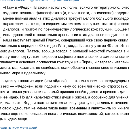
«Пир» и «Федр» Платона настолько полны всякого литературного, рито
художественного, философского (и, в частности, логического) содержа
менее полный анализ этих диалогов требует целого большого исследо
характером настоящего издания мы сможем коснуться только филосо
диалогов, и притом по преимуществу логических конструкций. Общее 
исследователей относительно хронологии этих диалогов сводится к то
нами выступает зрелый Платон, совершивший уже свою первую сицилий
зительно к середине 80-х годов IV в., когда Платону уже за 40 лет. Эта
боих диалогов. Платон, вообще говоря, с большой неохотой пускался в ч
ится у него под густым покровом мифолого-поэтических и символических
аключается основная логическая конструкция «Пира», и стараясь извлечь
алога, мы, кажется, не ошибемся, если обратим главное свое внимание
ьного мира к идеальному.
о выдвинул понятие идеи (или эйдоса), — это мы знаем по предыдущим 
 них — «Федоне», если подойти к нему со всей логической строгостью,
почти только указанием на самый принцип необходимости признать для 
 и ее идею. Но для характеристики души и жизни, а особенно для учения
ли, маловато. Ведь и всякая ничтожная и существующая лишь в течение
 свою идею, тем не менее такие вещи временны и уничтожить их ничего 
алеко еще не использовал всех логических возможностей, которые воз
ещь и идею вещи.
 о пределе. Преамбула к диалогу Платона «Пир» (Алексей Лосев)
бавить комментарий