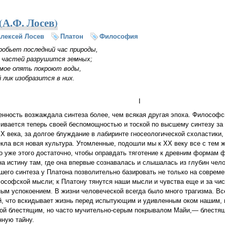
(А.Ф. Лосев)
лексей Лосев
Платон
Философия
робьет последний час природы,
 частей разрушится земных;
имое опять покроют воды,
 лик изобразится в них.
I
нность возжаждала синтеза более, чем всякая другая эпоха. Философ
ивается теперь своей беспомощностью и тоской по высшему синтезу за
IX века, за долгое блуждание в лабиринте гносеологической схоластики,
екла вся новая культура. Утомленные, подошли мы к XX веку все с тем 
го уже этого достаточно, чтобы оправдать тяготение к древним формам
а истину там, где она впервые сознавалась и слышалась из глубин чело
его синтеза у Платона позволительно базировать не только на совреме
ософской мысли; к Платону тянутся наши мысли и чувства еще и за чи
ым успокоением. В жизни человеческой всегда было много трагизма. Вс
й, что вскидывает жизнь перед испытующим и удивленным оком нашим, 
рой блестящим, но часто мучительно-серым покрывалом Майи,— блестящ
ную тайну.