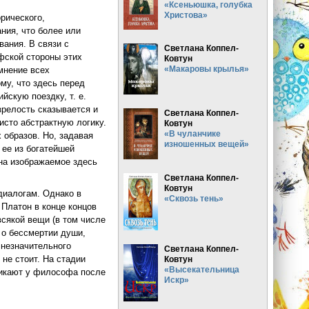
«Ксеньюшка, голубка
Христова»
рического,
ния, что более или
вания. В связи с
Светлана Коппел-
фской стороны этих
Ковтун
«Макаровы крылья»
мнение всех
му, что здесь перед
скую поездку, т. е.
 зрелость сказывается и
Светлана Коппел-
исто абстрактную логику.
Ковтун
«В чуланчике
 образов. Но, задавая
изношенных вещей»
 ее из богатейшей
 на изображаемое здесь
Светлана Коппел-
Ковтун
диалогам. Однако в
«Сквозь тень»
 Платон в конце концов
всякой вещи (в том числе
 о бессмертии души,
 незначительного
Светлана Коппел-
не стоит. На стадии
Ковтун
«Высекательница
никают у философа после
Искр»