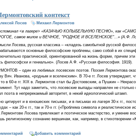
 Лермонтовский контекст
лексей Лосев
Михаил Лермонтов
вспоминал <в лагере> «КАЗАЧЬЮ КОЛЫБЕЛЬНУЮ ПЕСНЮ», как «САМОЕ
ОГОЕ, самое милое и ВЕЧНОЕ, "РОДНОЕ И ВСЕЛЕНСКОЕ"...» (А.Ф. Ло
мысли Лосева, русская классика – «кладезь самобытной русской филосо
рабатываются основные философские проблемы, само собой в их специф
лючительно практической, ориентированной на жизнь форме, причем эт
сь философски и гениально». (Лосев А.Ф. «Русская философия. 1919).
МОНТОВ – один из любимых лосевских поэтов. Поэзия Лермонтова оказ
ву Вяч. Иванова, «родным и вселенским». В 70-е гг. Лосев утверждает, ч
то в 60-е гг. XIX в. Лермонтов стал бы Достоевским, а Пушкин – Некрас
имент. Тут надо заметить, что лосевские выпады направлен не столько
ил поэта в непререкаемый авторитет, в некий идеологический штамп.
 цитирует и в юношеских письмах, и в письмах из лагеря 30-х гг., пост
ах – как 20-х гг., так и 70-х гг. («Проблема символа и реалистическое и
В Лермонтове Лосева привлекает и поэтическое мастерство, и умение вос
ь религиозному сознанию вершинам, как, например, в стихотворении «
й Лосев. Лермонтовский контекст
омментарий
Добавить комментарий