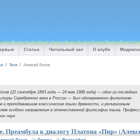
тервью
Статьи
Читальный зал
О клубе
Медиага
ал
Теги
Алексей Лосев
осев (22 сентября 1893 года — 24 мая 1988 года) — один из последних
ьтуры Серебряного века в России — был одновременно филологом-
м и преподававшим классические языки древности, и религиозным
лем особого направления в отечественной философии языка. Професс
их наук.
е. Преамбула к диалогу Платона «Пир» (Алекс
лексей Лосев
Платон
Философия