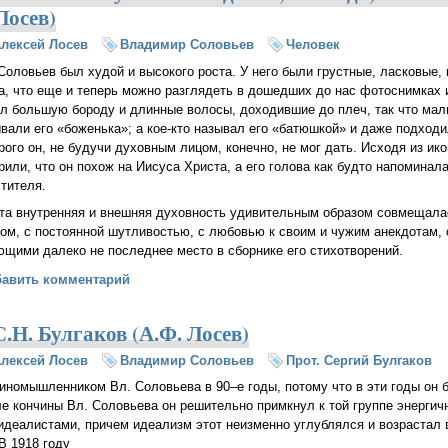
Лосев)
лексей Лосев
Владимир Соловьев
Человек
Соловьев был худой и высокого роста. У него были грустные, ласковые
а, что еще и теперь можно разглядеть в дошедших до нас фотоснимках и
л большую бороду и длинные волосы, доходившие до плеч, так что мал
вали его «боженька»; а кое‑кто называл его «батюшкой» и даже подходи
рого он, не будучи духовным лицом, конечно, не мог дать. Исходя из ик
рили, что он похож на Иисуса Христа, а его голова как будто напоминал
тителя.
та внутренняя и внешняя духовность удивительным образом совмещала
ом, с постоянной шутливостью, с любовью к своим и чужим анекдотам,
щими далеко не последнее место в сборнике его стихотворений.
овьев. «Он вынимал бумажник и давал, не глядя, сколько захватит р
бавить комментарий
С.Н. Булгаков (А.Ф. Лосев)
лексей Лосев
Владимир Соловьев
Прот. Сергий Булгаков
диномышленником Вл. Соловьева в 90–е годы, потому что в эти годы он 
е кончины Вл. Соловьева он решительно примкнул к той группе энергич
деалистами, причем идеализм этот неизменно углублялся и возрастал в
В 1918 году