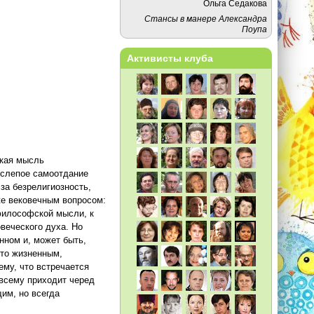
Ольга Седакова
Стансы в манере Александра
Поупа
Активисты клуба
ская мысль
 слепое самоотдание
 за безрелигиозность,
же вековечным вопросом:
 философской мысли, к
веческого духа. Но
нном и, может быть,
сто жизненным,
ему, что встречается
всему приходит черед
им, но всегда