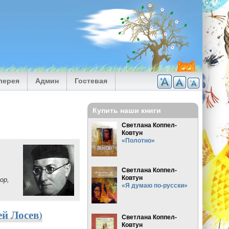
лерея
Админ
Гостевая
Купить наши книги
Светлана Коппел-
Ковтун
«Полотно»
Светлана Коппел-
Ковтун
ор,
«Я думаю по-русски»
ей Лосев)
Светлана Коппел-
Ковтун