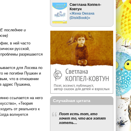
Светлана Коппел-
Ковтун
«Жена Океана
(DiskBook)»
 последнее и
сев)
фии, в ней часто
ически русской,
и проблемы разрешаются
ывается для Лосева по
то не погибни Пушкин и
овым, что в отношении
 в адрес Пушкина,
оянно ссылается на него
Случайная цитата
скусство», «Теория
ходить от реального к
Поэт есть тот, кто
Когда волнуется
хочет то, что все хотят
хотеть…