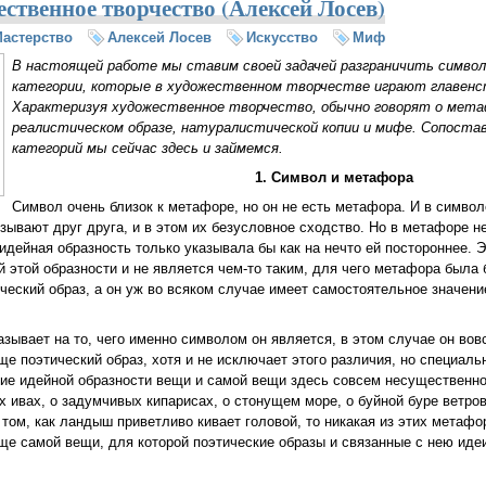
ственное творчество (Алексей Лосев)
астерство
Алексей Лосев
Искусство
Миф
В настоящей работе мы ставим своей задачей разграничить символ
категории, которые в художественном творчестве играют главен
Характеризуя художественное творчество, обычно говорят о мета
реалистическом образе, натуралистической копии и мифе. Сопоста
категорий мы сейчас здесь и займемся.
1. Символ и метафора
Символ очень близок к метафоре, но он не есть метафора. И в симво
зывают друг друга, и в этом их безусловное сходство. Но в метафоре не
 идейная образность только указывала бы как на нечто ей постороннее. 
й этой образности и не является чем-то таким, для чего метафора была
ческий образ, а он уж во всяком случае имеет самостоятельное значен
азывает на то, чего именно символом он является, в этом случае он вов
е поэтический образ, хотя и не исключает этого различия, но специальн
чие идейной образности вещи и самой вещи здесь совсем несущественно.
х ивах, о задумчивых кипарисах, о стонущем море, о буйной буре ветров,
 том, как ландыш приветливо кивает головой, то никакая из этих метафо
еще самой вещи, для которой поэтические образы и связанные с нею иде