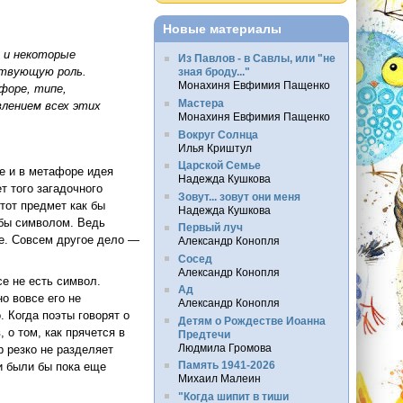
Новые материалы
 и некоторые
Из Павлов - в Савлы, или "не
ствующую роль.
зная броду..."
Монахиня Евфимия Пащенко
форе, типе,
Мастера
влением всех этих
Монахиня Евфимия Пащенко
Вокруг Солнца
Илья Криштул
Царской Семье
ле и в метафоре идея
Надежда Кушкова
т того загадочного
Зовут... зовут они меня
Этот предмет как бы
Надежда Кушкова
 бы символом. Ведь
Первый луч
ие. Совсем другое дело —
Александр Конопля
Сосед
Александр Конопля
се не есть символ.
Ад
о вовсе его не
Александр Конопля
 Когда поэты говорят о
Детям о Рождестве Иоанна
 о том, как прячется в
Предтечи
Людмила Громова
р резко не разделяет
Память 1941-2026
и были бы пока еще
Михаил Малеин
"Когда шипит в тиши