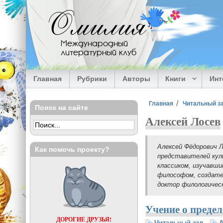
Перейти к основному содержанию
Омилия
Международный
литературный клуб
Главная
Рубрики
Авторы
Книги
Ин
Вы здесь
Главная
Читальный з
Поиск на сайте
Алексей Лосев
Алексей Фёдорович Л
Как помочь проекту?
представителей кул
классиком, изучавши
философом, создате
доктор филологическ
Учение о предел
ДОРОГИЕ ДРУЗЬЯ!
Читальный зал
А