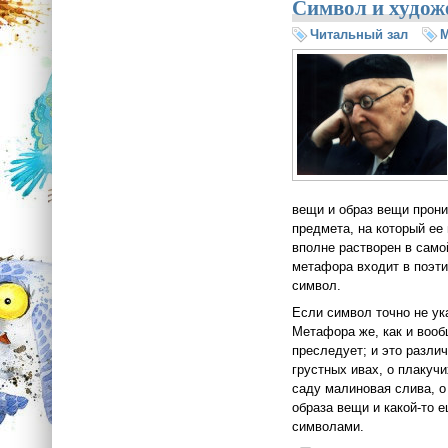
Символ и художе
Читальный зал
М
вещи и образ вещи прони
предмета, на который ее
вполне растворен в само
метафора входит в поэти
символ.
Если символ точно не ук
Метафора же, как и вообщ
преследует; и это разли
грустных ивах, о плакучи
саду малиновая слива, о
образа вещи и какой-то 
символами.