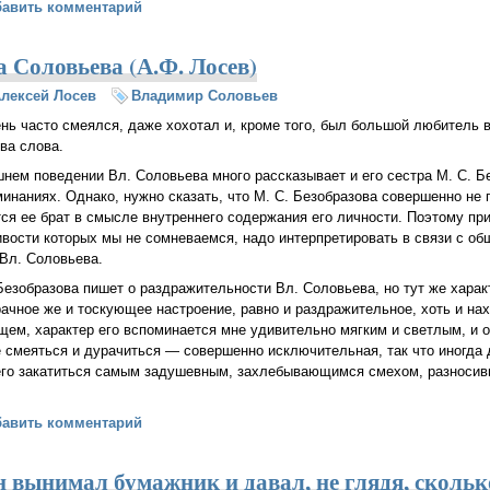
 и художественное творчество (Алексей Лосев)
бавить комментарий
 Соловьева (А.Ф. Лосев)
лексей Лосев
Владимир Соловьев
нь часто смеялся, даже хохотал и, кроме того, был большой любитель 
ва слова.
нем поведении Вл. Соловьева много рассказывает и его сестра М. С. Б
инаниях. Однако, нужно сказать, что М. С. Безобразова совершенно не 
ся ее брат в смысле внутреннего содержания его личности. Поэтому пр
вости которых мы не сомневаемся, надо интерпретировать в связи с о
Вл. Соловьева.
Безобразова пишет о раздражительности Вл. Соловьева, но тут же харак
рачное же и тоскующее настроение, равно и раздражительное, хоть и нах
бщем, характер его вспоминается мне удивительно мягким и светлым, и 
е смеяться и дурачиться — совершенно исключительная, так что иногда
ь его закатиться самым задушевным, захлебывающимся смехом, разноси
ладимира Соловьева (А.Ф. Лосев)
бавить комментарий
н вынимал бумажник и давал, не глядя, скольк