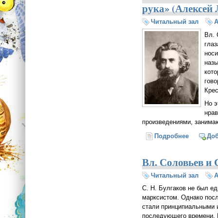
рука» (Алексей 
Читальный зал
А
Вл. 
глаз
носи
назы
кото
гово
Крес
Но э
нрав
произведениями, занимаю
Подробнее
о В. Сол
До
Вл. Соловьев и 
Читальный зал
А
С. Н. Булгаков не был е
марксистом. Однако посл
стали принципиальными и
последующего времени. 