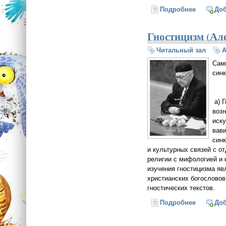
Подробнее
о Эрос у
До
Гностицизм (Але
Читальный зал
А
Сам
синк
а) Г
возн
иску
вави
син
и культурных связей с о
религии с мифологией и
изучения гностицизма я
христианских богословов
гностических текстов.
Подробнее
о Гности
До