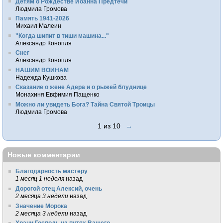
Детям о Рождестве Иоанна Предтечи
Людмила Громова
Память 1941-2026
Михаил Малеин
"Когда шипит в тиши машина..."
Александр Конопля
Снег
Александр Конопля
НАШИМ ВОИНАМ
Надежда Кушкова
Сказание о жене Адера и о рыжей блуднице
Монахиня Евфимия Пащенко
Можно ли увидеть Бога? Тайна Святой Троицы
Людмила Громова
1 из 10
→
Новые комментарии
Благодарность мастеру
1 месяц 1 неделя
назад
Дорогой отец Алексий, очень
2 месяца 3 недели
назад
Значение Морока
2 месяца 3 недели
назад
Храни Господь на путях Вашего