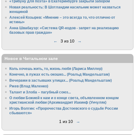
«Трибуну для поэта» в Екатеринбурге закрыли забором
Новая реальность: В Шотландии насильник может назваться
женщиной
Алексей Козырев: «Мнение – это всегда то, что отлично от
истины»
Анна Швабауэр: «Система QR-кодов - запрет на реализацию
базовых прав граждан»
←
3 из 10
→
Новое в Читальном зале
Коль хочешь жить, то, жизнь любя (Лариса Миллер)
Конечно, в лужах есть окошко... (Роальд Мандельштам)
Вечерами в застывших улицах... (Роальд Мандельштам)
Ржев (Влад Маленко)
Талант и Злоба – пагубный союз...
О любви Божией к нам и о конце света, объявленном концом
христианской любви (Архимандрит Иакинф (Унчуляк)
Игорь Волгин: «Пророчества Достоевского о судьбе России
сбываются»
1 из 10
→