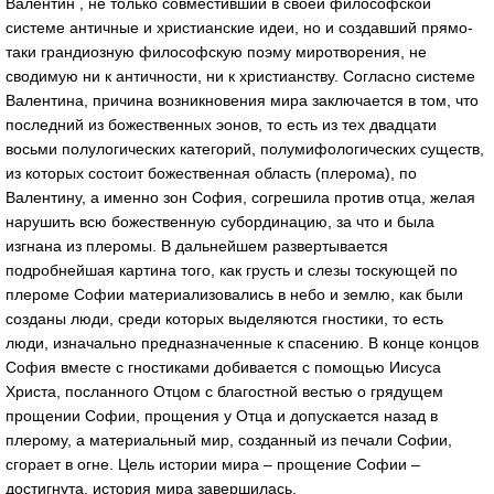
Валентин , не только совместивший в своей философской
системе античные и христианские идеи, но и создавший прямо-
таки грандиозную философскую поэму миротворения, не
сводимую ни к античности, ни к христианству. Согласно системе
Валентина, причина возникновения мира заключается в том, что
последний из божественных эонов, то есть из тех двадцати
восьми полулогических категорий, полумифологических существ,
из которых состоит божественная область (плерома), по
Валентину, а именно зон София, согрешила против отца, желая
нарушить всю божественную субординацию, за что и была
изгнана из плеромы. В дальнейшем развертывается
подробнейшая картина того, как грусть и слезы тоскующей по
плероме Софии материализовались в небо и землю, как были
созданы люди, среди которых выделяются гностики, то есть
люди, изначально предназначенные к спасению. В конце концов
София вместе с гностиками добивается с помощью Иисуса
Христа, посланного Отцом с благостной вестью о грядущем
прощении Софии, прощения у Отца и допускается назад в
плерому, а материальный мир, созданный из печали Софии,
сгорает в огне. Цель истории мира – прощение Софии –
достигнута, история мира завершилась.