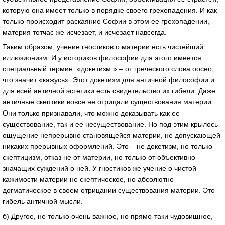
которую она имеет только в порядке своего грехопадения. И как
только происходит раскаяние Софии в этом ее грехопадении,
материя тотчас же исчезает, и исчезает навсегда.
Таким образом, учение гностиков о материи есть чистейший
иллюзионизм. И у историков философии для этого имеется
специальный термин: «докетизм » – от греческого слова оосео,
что значит «кажусь». Этот докетизм для античной философии и
для всей античной эстетики есть свидетельство их гибели. Даже
античные скептики вовсе не отрицали существования материи.
Они только признавали, что можно доказывать как ее
существование, так и ее несуществование. Но под этим крылось
ощущение непрерывно становящейся материи, не допускающей
никаких прерывных оформлений. Это – не докетизм, но только
скептицизм, отказ не от материи, но только от объективно
значащих суждений о ней. У гностиков же учение о чистой
кажимости материи не скептическое, но абсолютно
догматическое в своем отрицании существования материи. Это –
гибель античной мысли.
б) Другое, не только очень важное, но прямо-таки чудовищное,