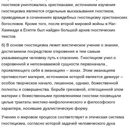
гностиков уничтожались христианами, источником изучения
гностицизма являются отдельные высказывания гностиков,
приводимые в сочинениях враждебных гностицизму христианских
богословов. Кроме того, после второй мировой войны в Наг-
Хаммади в Египте был найден большой архив гностических
текстов.
б) В основе гностицизма лежит мистическое учение о знании,
достигаемом посредством откровения и тем самым
указывающем человеку путь к спасению. Гностицизм учил о
сокровенной и непознаваемой сущности первоначала ,
проявляющего себя в эманациях – зонах. Этим эманациям
противостоит материя, источником которой является демиург –
особое творческое начало, лишенное, однако, божественной
полноты и совершенства. Борьбе греховной, отягощенной злом
материи с божественными проявлениями гностики посвящали
целые трактаты мистико-мифологического и философского
характера, носившие дуалистическую форму.
Учению о мировом процессе соответствует и этическая система
гностицизма, согласно которой задачей человеческого духа