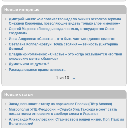
Новые интервью
Дмитрий Бабич: «Человечество надело очки из осколков зеркала
Снежной Королевы, позволяющие видеть только злое и мелкое»
Сергей Марнов: «Господь создал семью, а государство Он не
создавал»
Инна Андреева: «Счастье – это быть частью единого целого»
Светлана Коппел-Ковтун: Точка стояния — вечность (Екатерина
Демина)
Владимир Романенко: «Счастье – это когда оказывается что твои
юношеские мечты сбылись»
Думать или не думать?
Распадающаяся нравственность
1 из 10
→
Новые статьи
Запад повышает ставку на поражение России (Пётр Акопов)
Митрополит УПЦ Феодосий: «Судьба Яна Таксюра может стать
показателем отношения к свободе слова в Украине»
Алек­сандр Михайловский: Старчество в нашей жизни. Прп. Паисий
Величковский