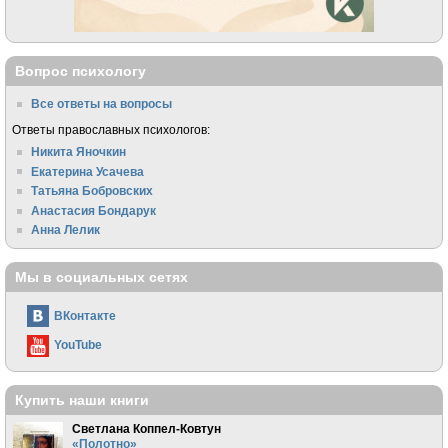
Вопрос психологу
Все ответы на вопросы
Ответы православных психологов:
Никита Яночкин
Екатерина Усачева
Татьяна Бобровских
Анастасия Бондарук
Анна Лелик
Мы в социальных сетях
ВКонтакте
YouTube
Купить наши книги
Светлана Коппел-Ковтун
«Полотно»