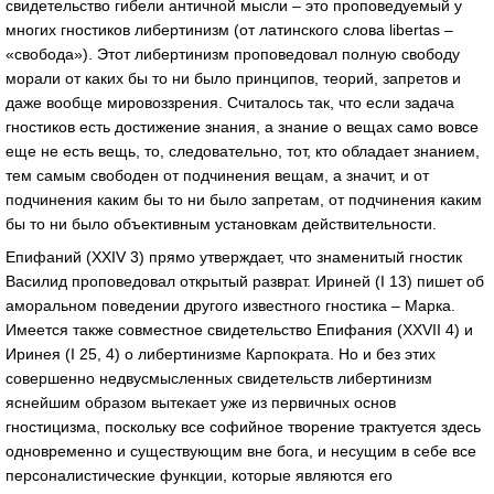
свидетельство гибели античной мысли – это проповедуемый у
многих гностиков либертинизм (от латинского слова libertas –
«свобода»). Этот либертинизм проповедовал полную свободу
морали от каких бы то ни было принципов, теорий, запретов и
даже вообще мировоззрения. Считалось так, что если задача
гностиков есть достижение знания, а знание о вещах само вовсе
еще не есть вещь, то, следовательно, тот, кто обладает знанием,
тем самым свободен от подчинения вещам, а значит, и от
подчинения каким бы то ни было запретам, от подчинения каким
бы то ни было объективным установкам действительности.
Епифаний (XXIV 3) прямо утверждает, что знаменитый гностик
Василид проповедовал открытый разврат. Ириней (I 13) пишет об
аморальном поведении другого известного гностика – Марка.
Имеется также совместное свидетельство Епифания (XXVII 4) и
Иринея (I 25, 4) о либертинизме Карпократа. Но и без этих
совершенно недвусмысленных свидетельств либертинизм
яснейшим образом вытекает уже из первичных основ
гностицизма, поскольку все софийное творение трактуется здесь
одновременно и существующим вне бога, и несущим в себе все
персоналистические функции, которые являются его