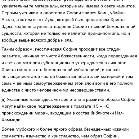
удивительны те материалы, которые мы имеем о секте каинитов.
Первым учеником и апостолом Софии явился Каин, убийца
Авеля, а затем и тот Иуда, который был предателем Христа.
Здесь крайняя ступень отпадения Софии от своей божественной
сущности, которая не только не является принципом зла, но и
вообще выше всякого добра и зла.
Таким образом, гностическая София проходит все стадии
развития, начиная от чистой божественности, когда первозданная
и светлая материя субстанциально утверждается в личности
Христа вместе с его божественной субстанцией, и кончая
поглощением этой чистой божественности злой материей и тем
самым вечным самоутверждением этой злой воли в его полном
единстве с чисто человеческими несовершенствами.
д) Указанные нами здесь четыре этапа в развитии образа Софии
могут найти свое подтверждение в трактате II 5 – «О
происхождении мира», входящем в состав библиотеки Наг-
Хаммади.
Более глубокого и более яркого образа безнадежных исканий
совместить язычество и христианство, чем образ Софии,