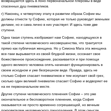
возвращается здесь в лоно первоначальной плеромы в виде
спасенных душ пневматиков.
г) Наконец, к четвертому этапу в развитии образа Софии мы
должны отнести ту Софию, которая не только руководит земными
делами, но и сама лично в них участвует. И здесь тоже две
ступени.
Одна такая ступень изображает нам Софию, находящуюся в
такой степени человеческого несовершенства, что трактуется
прямо как публичная женщина. Но у Симона Мага эта женщина
все-таки вырывается из своей блудной жизни, осознает свое
божественное происхождение, раскаивается и при помощи
одного великого человека опять начинает функционировать в
своем исходном и уже безгрешном виде. Правда, здесь не
столько София спасает пневматиков и тем искупает свой грех,
сколько один великий пневматик спасает Софию и водворяет ее
на ее первоначальном месте.
Другие ступени человеческого пленения Софии – это уже
окончательное и бесповоротное пленение, когда София
оказывается не просто временно согрешающей, но вечным
покровителем человеческого грехопадения. В этом смысле