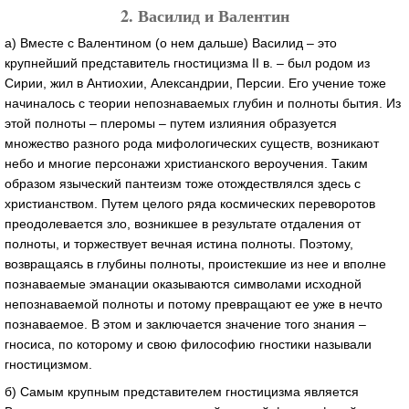
2. Василид и Валентин
а) Вместе с Валентином (о нем дальше) Василид – это
крупнейший представитель гностицизма II в. – был родом из
Сирии, жил в Антиохии, Александрии, Персии. Его учение тоже
начиналось с теории непознаваемых глубин и полноты бытия. Из
этой полноты – плеромы – путем излияния образуется
множество разного рода мифологических существ, возникают
небо и многие персонажи христианского вероучения. Таким
образом языческий пантеизм тоже отождествлялся здесь с
христианством. Путем целого ряда космических переворотов
преодолевается зло, возникшее в результате отдаления от
полноты, и торжествует вечная истина полноты. Поэтому,
возвращаясь в глубины полноты, проистекшие из нее и вполне
познаваемые эманации оказываются символами исходной
непознаваемой полноты и потому превращают ее уже в нечто
познаваемое. В этом и заключается значение того знания –
гносиса, по которому и свою философию гностики называли
гностицизмом.
б) Самым крупным представителем гностицизма является