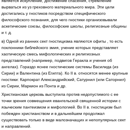
является искупление, достижение спасения, стремление
вырваться из уз греховного материального мира. Эти цели
достигались у гностиков посредством специфического
философского познания, для чего гностики организовывали
аскетические союзы, философские школы, религиозные общины
и т. д.
в) Одной из ранних сект гностицизма являются офиты , то есть
поклонники библейского змия, учение которых представляет
хаотическую смесь мифологических и религиозных
представлений (например, подвигов Геракла и учения об
ангелах). Гораздо яснее гностические системы Василида (из
Сирии) и Валентина (из Египта). Ко II в. относятся менее крупные
гностики: Карпократ Александрийский, Сатурнил (или Саторнил)
из Сирии, Маркион из Понта и др.
Христианская церковь выступила против недопустимого с ее
точки зрения совмещения евангельской священной истории с
языческим пантеизмом и мифологией. Во II в. гностицизм был
побежден христианством и в дальнейшем продолжал
существовать только в виде малозначащих и непопулярных сект
и направлений.