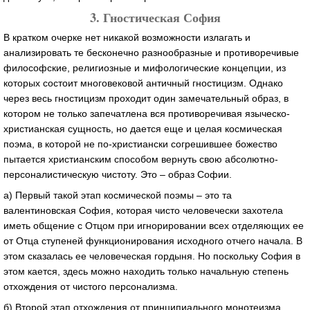
3. Гностическая София
В кратком очерке нет никакой возможности излагать и
анализировать те бесконечно разнообразные и противоречивые
философские, религиозные и мифологические концепции, из
которых состоит многовековой античный гностицизм. Однако
через весь гностицизм проходит один замечательный образ, в
котором не только запечатлена вся противоречивая языческо-
христианская сущность, но дается еще и целая космическая
поэма, в которой не по-христиански согрешившее божество
пытается христианским способом вернуть свою абсолютно-
персоналистическую чистоту. Это – образ Софии.
а) Первый такой этап космической поэмы – это та
валентиновская София, которая чисто человечески захотела
иметь общение с Отцом при игнорировании всех отделяющих ее
от Отца ступеней функционирования исходного отчего начала. В
этом сказалась ее человеческая гордыня. Но поскольку София в
этом кается, здесь можно находить только начальную степень
отхождения от чистого персонализма.
б) Второй этап отхождения от принципиального монотеизма