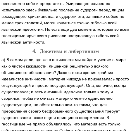
невозможно себе и представить. Умирающее язычество
испытывало здесь буквально последние судороги перед лицом
восходящего христианства, и судороги эти, занявшие собою не
менее трех столетий, могли кончиться только гибелью всей
языческой идеологии. Но есть еще два момента, которые во всем
гностицизме ярче всего рисовали наступающую гибель всей
языческой античности.
4. Докетизм и либертинизм
а) В самом деле, где же в античности мы найдем учение о мире
как о чистой кажимости, лишенной решительно всякого
объективного обоснования? Даже с точки зрения крайних
идеалистов античности, материя никогда не признавалась просто
отсутствующей и просто несуществующей. Она, конечно, всегда
существовала; и весь античный идеализм только к тому и
сводился, чтобы не считать материю чем-то единственно
существующим, но обязательно чем-то таким, что для
преодоления своего бесформенного существования требует
существования также еще и принципов оформления. В
гностицизме же прямо объявлялось, что материя есть только
субъективное представление Софии, объективация ее страстей,