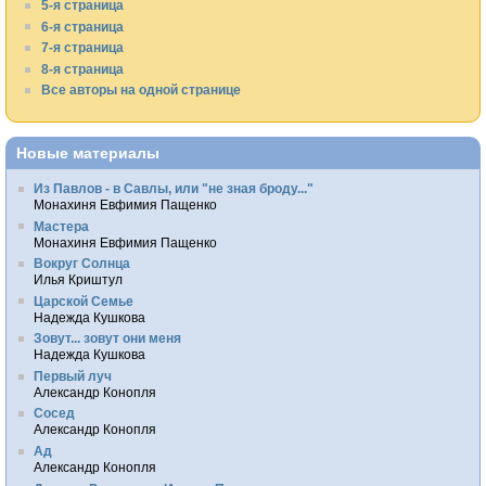
5-я страница
6-я страница
7-я страница
8-я страница
Все авторы на одной странице
Новые материалы
Из Павлов - в Савлы, или "не зная броду..."
Монахиня Евфимия Пащенко
Мастера
Монахиня Евфимия Пащенко
Вокруг Солнца
Илья Криштул
Царской Семье
Надежда Кушкова
Зовут... зовут они меня
Надежда Кушкова
Первый луч
Александр Конопля
Сосед
Александр Конопля
Ад
Александр Конопля