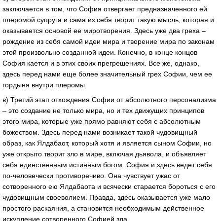
заключается в том, что София отвергает предназначенного ей
плеромой супруга и сама из себя творит такую мысль, которая и
оказывается основой ее миротворения. Здесь уже два греха –
рождение из себя самой идеи мира и творение мира по законам
этой произвольно созданной идеи. Конечно, в конце концов
София кается и в этих своих прегрешениях. Все же, однако,
здесь перед нами еще более значительный грех Софии, чем ее
гордыня внутри плеромы.
в) Третий этап отхождения Софии от абсолютного персонализма
– это создание не только мира, но и тех движущих принципов
этого мира, которые уже прямо равняют себя с абсолютным
божеством. Здесь перед нами возникает такой чудовищный
образ, как Ялдабаот, который хотя и является сыном Софии, но
уже открыто творит зло в мире, включая дьявола, и объявляет
себя единственным истинным богом. София и здесь ведет себя
по-человечески противоречиво. Она чувствует ужас от
сотворенного ею Ялдабаота и всячески старается бороться с его
чудовищным своеволием. Правда, здесь оказывается уже мало
простого раскаяния, а становится необходимым действенное
искупление сотворенного Софией зла.