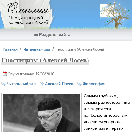
Перейти к основному содержанию
Омилия
Международный
литературный клуб
☰ Разделы сайта
Вы здесь
Главная
Читальный зал
Гностицизм (Алексей Лосев)
Гностицизм (Алексей Лосев)
Опубликовано: 19/03/2016
Читальный зал
Алексей Лосев
Философия
Самым глубоким,
самым разносторонним
и исторически
наиболее интересным
явлением упорного
синкретизма первых