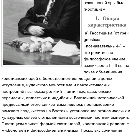
веков новой эры был
гностицизм.
1. Общая
характеристика
а) Гностицизм (от греч.
gnosticos –
«познавательный») –
это религиозно-
философское учение,
возникшее в I – II вв. на
почве объединения
христианских идей о божественном воплощении в целях
искупления, иудейского монотеизма и пантеистических
построений языческих религий – античных, вавилонских,
персидских, египетских и индийских. Важнейшей исторической
предпосылкой этого синкретизма явилось проникновение
римского владычества на Восток и установление экономических и
культурных связей с отдаленными восточными частями империи.
Гностицизм явился формой связи новой, христианской религии с
мифологией и философией эллинизма. Поскольку сочинения