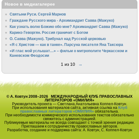
Новое в медиагалерее
Святыни Руси. Сергей Марнов
Граждане Русского мира - Архимандрит Савва (Мажуко)
Как узнать волю Божию обо мне? Архимандрит Савва (Мажуко)
Каринэ Геворгян. Россия граничит с Богом
О. Савва (Мажуко). Трибунал над Русской церковью
«Я с Христом — как в танке». Парсуна писателя Яна Таксюра
«И глас мой услышат…» – фильм о митрополите Черкасском и
Каневском Феодосии
1 из 10
→
© А. Ковтун 2008–2026 МЕЖДУНАРОДНЫЙ КЛУБ ПРАВОСЛАВНЫХ
ЛИТЕРАТОРОВ «ОМИЛИЯ»
Руководитель проекта — Светлана Анатольевна Коппел-Ковтун.
При использования материалов сайта, активная ссылка на
Клуб
православных литераторов «ОМИЛИЯ»
обязательна.
При необходимости коммерческого использования текстов обязательно
свяжитесь с администрацией.
Публикуемые материалы не всегда совпадают с точкой зрения редакции.
Приглашаем к сотрудничеству православных авторов.
Разработка, создание и поддержка сайта: А. Ковтун, С. Коппел-Ковтун