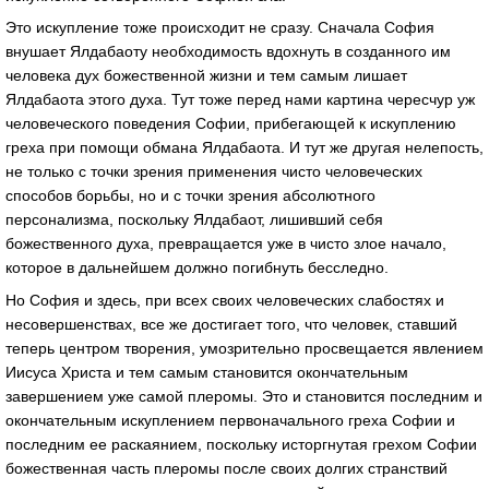
Это искупление тоже происходит не сразу. Сначала София
внушает Ялдабаоту необходимость вдохнуть в созданного им
человека дух божественной жизни и тем самым лишает
Ялдабаота этого духа. Тут тоже перед нами картина чересчур уж
человеческого поведения Софии, прибегающей к искуплению
греха при помощи обмана Ялдабаота. И тут же другая нелепость,
не только с точки зрения применения чисто человеческих
способов борьбы, но и с точки зрения абсолютного
персонализма, поскольку Ялдабаот, лишивший себя
божественного духа, превращается уже в чисто злое начало,
которое в дальнейшем должно погибнуть бесследно.
Но София и здесь, при всех своих человеческих слабостях и
несовершенствах, все же достигает того, что человек, ставший
теперь центром творения, умозрительно просвещается явлением
Иисуса Христа и тем самым становится окончательным
завершением уже самой плеромы. Это и становится последним и
окончательным искуплением первоначального греха Софии и
последним ее раскаянием, поскольку исторгнутая грехом Софии
божественная часть плеромы после своих долгих странствий