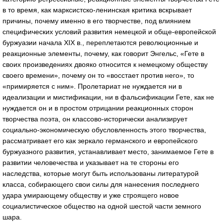
в то время, как марксистско-ленинская критика вскрывает
причины, почему именно в его творчестве, под влиянием
специфических условий развития немецкой и обще-европейской
буржуазии начала XIX в., переплетаются революционные и
реакционные элементы, почему, как говорит Энгельс, «Гете в
своих произведениях двояко относится к немецкому обществу
своего времени», почему он то «восстает против него», то
«примиряется с ним». Пролетариат не нуждается ни в
идеализации и мистификации, ни в фальсификации Гете, как не
нуждается он и в простом отрицании реакционных сторон
творчества поэта, он классово-исторически анализирует
социально-экономическую обусловленность этого творчества,
рассматривает его как зеркало германского и европейского
буржуазного развития, устанавливает место, занимаемое Гете в
развитии человечества и указывает на те стороны его
наследства, которые могут быть использованы литературой
класса, собирающего свои силы для нанесения последнего
удара умирающему обществу и уже строящего новое
социалистическое общество на одной шестой части земного
шара.