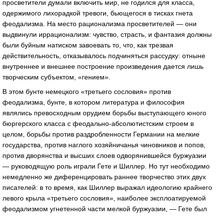
просветители думали включить мир, не годился для класса,
одержимого лихорадкой тревоги, бьющегося в тисках гнета
феодализма. На место рационализма просветителей — они
выдвинули иррационализм: чувство, страсть, и фантазия должны
были буйным натиском завоевать то, что, как трезвая
действительность, отказывалось подчиняться рассудку: отныне
внутреннее и внешнее построение произведения дается лишь
творческим субъектом, «гением».
В этом бунте немецкого «третьего сословия» против
феодализма, бунте, в котором литература и философия
являлись превосходным орудием борьбы выступающего юного
бюргерского класса с феодально-абсолютистским строем в
целом, борьбы против раздробленности Германии на мелкие
государства, против наглого хозяйничанья чиновников и попов,
против дворянства и высших слоев одворянившейся буржуазии
— руководящую роль играли Гете и Шиллер. Но тут необходимо
немедленно же диференцировать раннее творчество этих двух
писателей: в то время, как Шиллер выражал идеологию крайнего
левого крыла «третьего сословия», наиболее эксплоатируемой
феодализмом угнетенной части мелкой буржуазии, — Гете был