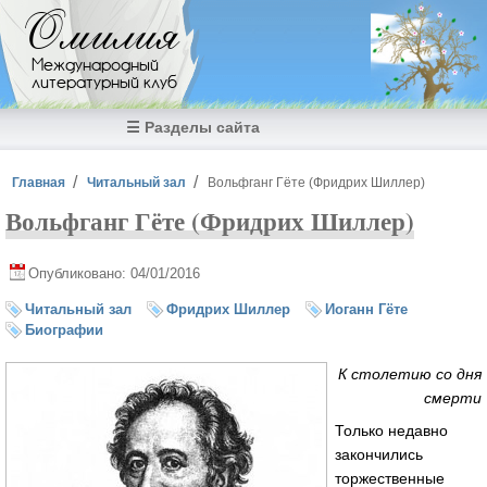
Перейти к основному содержанию
Омилия
Международный
литературный клуб
☰ Разделы сайта
Вы здесь
Главная
Читальный зал
Вольфганг Гёте (Фридрих Шиллер)
Вольфганг Гёте (Фридрих Шиллер)
Опубликовано: 04/01/2016
Читальный зал
Фридрих Шиллер
Иоганн Гёте
Биографии
К столетию со дня
смерти
Только недавно
закончились
торжественные