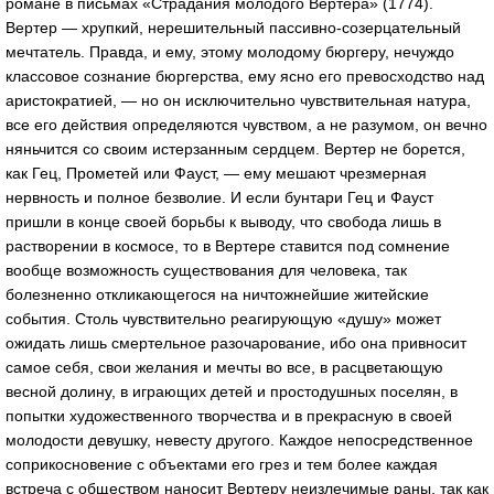
романе в письмах «Страдания молодого Вертера» (1774).
Вертер — хрупкий, нерешительный пассивно-созерцательный
мечтатель. Правда, и ему, этому молодому бюргеру, нечуждо
классовое сознание бюргерства, ему ясно его превосходство над
аристократией, — но он исключительно чувствительная натура,
все его действия определяются чувством, а не разумом, он вечно
няньчится со своим истерзанным сердцем. Вертер не борется,
как Гец, Прометей или Фауст, — ему мешают чрезмерная
нервность и полное безволие. И если бунтари Гец и Фауст
пришли в конце своей борьбы к выводу, что свобода лишь в
растворении в космосе, то в Вертере ставится под сомнение
вообще возможность существования для человека, так
болезненно откликающегося на ничтожнейшие житейские
события. Столь чувствительно реагирующую «душу» может
ожидать лишь смертельное разочарование, ибо она привносит
самое себя, свои желания и мечты во все, в расцветающую
весной долину, в играющих детей и простодушных поселян, в
попытки художественного творчества и в прекрасную в своей
молодости девушку, невесту другого. Каждое непосредственное
соприкосновение с объектами его грез и тем более каждая
встреча с обществом наносит Вертеру неизлечимые раны, так как