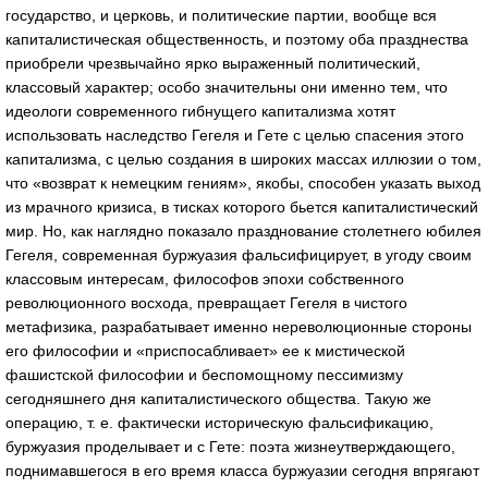
государство, и церковь, и политические партии, вообще вся
капиталистическая общественность, и поэтому оба празднества
приобрели чрезвычайно ярко выраженный политический,
классовый характер; особо значительны они именно тем, что
идеологи современного гибнущего капитализма хотят
использовать наследство Гегеля и Гете с целью спасения этого
капитализма, с целью создания в широких массах иллюзии о том,
что «возврат к немецким гениям», якобы, способен указать выход
из мрачного кризиса, в тисках которого бьется капиталистический
мир. Но, как наглядно показало празднование столетнего юбилея
Гегеля, современная буржуазия фальсифицирует, в угоду своим
классовым интересам, философов эпохи собственного
революционного восхода, превращает Гегеля в чистого
метафизика, разрабатывает именно нереволюционные стороны
его философии и «приспосабливает» ее к мистической
фашистской философии и беспомощному пессимизму
сегодняшнего дня капиталистического общества. Такую же
операцию, т. е. фактически историческую фальсификацию,
буржуазия проделывает и с Гете: поэта жизнеутверждающего,
поднимавшегося в его время класса буржуазии сегодня впрягают