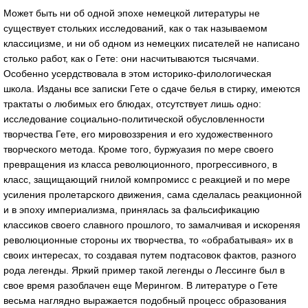
Может быть ни об одной эпохе немецкой литературы не
существует стольких исследований, как о так называемом
классицизме, и ни об одном из немецких писателей не написано
столько работ, как о Гете: они насчитываются тысячами.
Особенно усердствовала в этом историко-филологическая
школа. Изданы все записки Гете о сдаче белья в стирку, имеются
трактаты о любимых его блюдах, отсутствует лишь одно:
исследование социально-политической обусловленности
творчества Гете, его мировоззрения и его художественного
творческого метода. Кроме того, буржуазия по мере своего
превращения из класса революционного, прогрессивного, в
класс, защищающий гнилой компромисс с реакцией и по мере
усиления пролетарского движения, сама сделалась реакционной
и в эпоху империализма, принялась за фальсификацию
классиков своего славного прошлого, то замалчивая и искореняя
революционные стороны их творчества, то «обрабатывая» их в
своих интересах, то создавая путем подтасовок фактов, разного
рода легенды. Яркий пример такой легенды о Лессинге был в
свое время разоблачен еще Мерингом. В литературе о Гете
весьма наглядно выражается подобный процесс образования