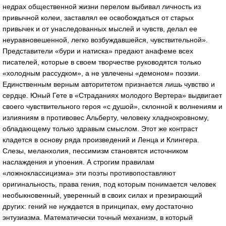
недрах общественной жизни перелом выбивал личность из
привычной колеи, заставлял ее освобождаться от старых
привычек и от унаследованных мыслей и чувств, делал ее
неуравновешенной, легко возбуждавшейся, чувствительной».
Представители «бури и натиска» предают анафеме всех
писателей, которые в своем творчестве руководятся только
«холодным рассудком», а не увлечены «демоном» поэзии.
Единственным верным авторитетом признается лишь чувство и
сердце. Юный Гете в «Страданиях молодого Вертера» выдвигает
своего чувствительного героя «с душой», склонной к волнениям и
излияниям в противовес Альберту, человеку хладнокровному,
обладающему только здравым смыслом. Этот же контраст
кладется в основу ряда произведений и Ленца и Клингера.
Слезы, меланхолия, пессимизм становятся источником
наслаждения и упоения. А строгим правилам
«ложноклассицизма» эти поэты противопоставляют
оригинальность, права гения, под которым понимается человек
необыкновенный, уверенный в своих силах и презирающий
других: гений не нуждается в принципах, ему достаточно
энтузиазма. Математически точный механизм, в который