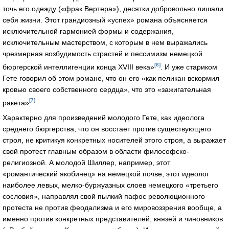
точь его одежду («фрак Вертера»), десятки добровольно лишали
себя жизни. Этот грандиозный «успех» романа объясняется
исключительной гармонией формы и содержания,
исключительным мастерством, с которым в нем выражались
чрезмерная возбудимость страстей и пессимизм немецкой
[6]
бюргерской интеллигенции конца XVIII века»
. И уже стариком
Гете говорил об этом романе, что он его «как пеликан вскормил
кровью своего собственного сердца», что это «зажигательная
[7]
ракета»
.
Характерно для произведений молодого Гете, как идеолога
среднего бюргерства, что он восстает против существующего
строя, не критикуя конкретных носителей этого строя, а выражает
свой протест главным образом в области философско-
религиозной. А молодой Шиллер, например, этот
«романтический якобинец» на немецкой почве, этот идеолог
наиболее левых, мелко-буржуазных слоев немецкого «третьего
сословия», направлял свой пылкий пафос революционного
протеста не против феодализма и его мировоззрения вообще, а
именно против конкретных представителей, князей и чиновников