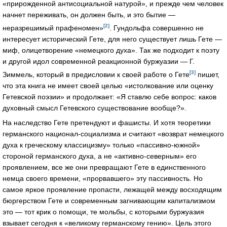
«прирожденной антисоциальной натурой», и прежде чем человек
начнет переживать, он должен быть, и это бытие —
[2]
неразрешимый прафеномен»
. Гундольфа совершенно не
интересует исторический Гете, для него существует лишь Гете —
миф, олицетворение «немецкого духа». Так же подходит к поэту
и другой идол современной реакционной буржуазии — Г.
[3]
Зиммель, который в предисловии к своей работе о Гете
пишет,
что эта книга не имеет своей целью «истолкование или оценку
Гетевской поэзии» и продолжает: «Я ставлю себе вопрос: каков
духовный смысл Гетевского существование вообще?».
На наследство Гете претендуют и фашисты. И хотя теоретики
германского национал-социализма и считают «возврат немецкого
духа к греческому классицизму» только «пассивно-южной»
стороной германского духа, а не «активно-северным» его
проявлением, все же они превращают Гете в единственного
немца своего времени, «прорвавшего» эту пассивность. Но
самое яркое проявление пропасти, лежащей между восходящим
бюргерством Гете и современным загнивающим капитализмом
это — тот крик о помощи, те мольбы, с которыми буржуазия
взывает сегодня к «великому германскому гению». Цель этого