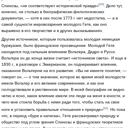
[10]
Спинозы, «не соответствуют исторической правде»
. Дело тут,
конечно, не столько в биографически-филологических
документах, — хотя в них после 1773 г. нет недостатка, — а в
самой сущности мировоззрения молодого Гете, как оно
выражено в его творчестве и в других высказываниях.
Другим источником, которым пользовалась молодая немецкая
буржуазия, было французское просвещение. Молодой Гете
находился под сильным влиянием Вольтера, Дидро и Руссо.
Вольтера он до конца жизни считает «источником света». И еще в
1830 г., в разговоре с Эккерманом, он подчеркивает влияние,
оказанное Вольтером на его развитие. «Вы не имеете понятия, —
говорит он, — о том значении, которое во время моей молодости
имели Вольтер и его великие современники, и как они
господствовали в умственном мире. В моей биографии не видно
четко и ясно, какое влияние имели эти люди на меня в юности, и
чего мне стоила борьба с ними ради того, чтобы стать на свои
[11]
ноги и установить правильные отношения к природе»
. Но пока
что, в период «бури и натиска», Гете рассматривал природу и
общество под углом зрения Спинозы и французских теоретиков