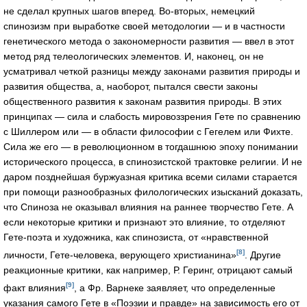
не сделал крупных шагов вперед. Во-вторых, немецкий
спинозизм при выработке своей методологии — и в частности
генетического метода о закономерности развития — ввел в этот
метод ряд телеологических элементов. И, наконец, он не
усматривал четкой разницы между законами развития природы и
развития общества, а, наоборот, пытался свести законы
общественного развития к законам развития природы. В этих
принципах — сила и слабость мировоззрения Гете по сравнению
с Шиллером или — в области философии с Гегелем или Фихте.
Сила же его — в революционном в тогдашнюю эпоху понимании
исторического процесса, в спинозистской трактовке религии. И не
даром позднейшая буржуазная критика всеми силами старается
при помощи разнообразных филологических изысканий доказать,
что Спиноза не оказывал влияния на раннее творчество Гете. А
если некоторые критики и признают это влияние, то отделяют
Гете-поэта и художника, как спинозиста, от «нравственной
[8]
личности, Гете-человека, верующего христианина»
. Другие
реакционные критики, как например, Р. Геринг, отрицают самый
[9]
факт влияния
, а Фр. Варнеке заявляет, что определенные
указания самого Гете в «Поэзии и правде» на зависимость его от