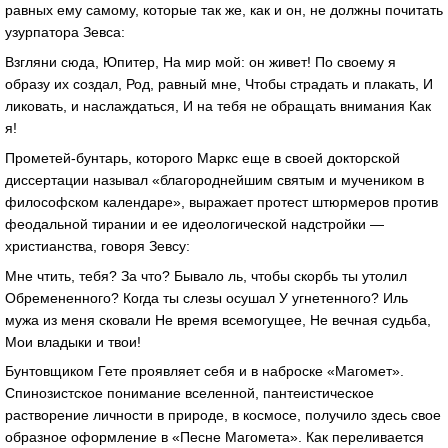
равных ему самому, которые так же, как и он, не должны почитать
узурпатора Зевса:
Взгляни сюда, Юпитер, На мир мой: он живет! По своему я
образу их создал, Род, равный мне, Чтобы страдать и плакать, И
ликовать, и наслаждаться, И на тебя не обращать внимания Как
я!
Прометей-бунтарь, которого Маркс еще в своей докторской
диссертации называл «благороднейшим святым и мучеником в
философском календаре», выражает протест штюрмеров против
феодальной тирании и ее идеологической надстройки —
христианства, говоря Зевсу:
Мне чтить, тебя? За что? Бывало ль, чтобы скорбь ты утолил
Обремененного? Когда ты слезы осушал У угнетенного? Иль
мужа из меня сковали Не время всемогущее, Не вечная судьба,
Мои владыки и твои!
Бунтовщиком Гете проявляет себя и в наброске «Магомет».
Спинозистское понимание вселенной, пантеистическое
растворение личности в природе, в космосе, получило здесь свое
образное оформление в «Песне Магомета». Как переливается