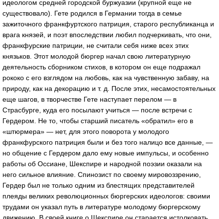
идеологом средней городской буржуазии (крупной еще не
существовало). Гете родился в Германии тогда в семье
зажиточного франкфуртского патриция, старого республиканца и
врага князей, и поэт впоследствии любил подчеркивать, что они,
франкфурские патриции, не считали себя ниже всех этих
князьков. Этот молодой бюргер начал свою литературную
деятельность сборником стихов, в котором он еще подражал
рококо с его взглядом на любовь, как на чувственную забаву, на
природу, как на декорацию и т. д. После этих, несамостоятельных
еще шагов, в творчестве Гете наступает перелом — в
Страсбурге, куда его посылают учиться — после встречи с
Гердером. Не то, чтобы старший писатель «обратил» его в
«штюрмера» — нет, для этого поворота у молодого
франкфурского патриция были и без того налицо все данные, —
но общение с Гердером дало ему новые импульсы, и особенно
работы об Оссиане, Шекспире и народной поэзии оказали на
него сильное влияние. Спинозист по своему мировоззрению,
Гердер был не только одним из блестящих представителей
плеяды великих революционных бюргерских идеологов: своими
трудами он указал путь в литературе молодому бюргерскому
движению. В своей книге о Шекспире он старается истолковать