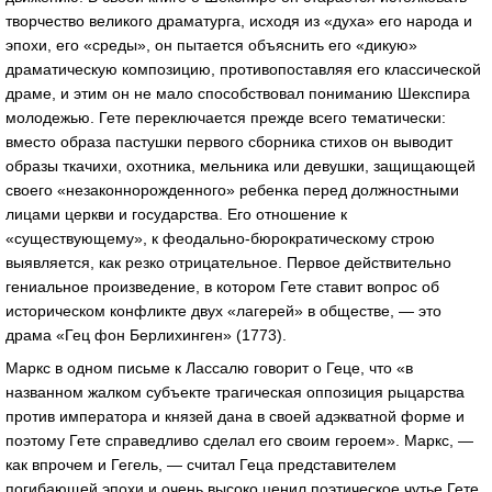
творчество великого драматурга, исходя из «духа» его народа и
эпохи, его «среды», он пытается объяснить его «дикую»
драматическую композицию, противопоставляя его классической
драме, и этим он не мало способствовал пониманию Шекспира
молодежью. Гете переключается прежде всего тематически:
вместо образа пастушки первого сборника стихов он выводит
образы ткачихи, охотника, мельника или девушки, защищающей
своего «незаконнорожденного» ребенка перед должностными
лицами церкви и государства. Его отношение к
«существующему», к феодально-бюрократическому строю
выявляется, как резко отрицательное. Первое действительно
гениальное произведение, в котором Гете ставит вопрос об
историческом конфликте двух «лагерей» в обществе, — это
драма «Гец фон Берлихинген» (1773).
Маркс в одном письме к Лассалю говорит о Геце, что «в
названном жалком субъекте трагическая оппозиция рыцарства
против императора и князей дана в своей адэкватной форме и
поэтому Гете справедливо сделал его своим героем». Маркс, —
как впрочем и Гегель, — считал Геца представителем
погибающей эпохи и очень высоко ценил поэтическое чутье Гете