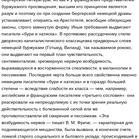
буржуазного просвещения, высшим его принципом является
разум и поэтому он при создании бюргерской немецкой драмы
устанавливает, опираясь на Аристотеля, всеобщие обязующие
законы, строго замкнутую форму. Иные требования выдвигают
писатели «бури и натиска». В противовес рассудочному стилю
дворянско-капиталистического классицизма придворных слоев
немецкой буржуазии (Готшед, Виланд), так называемое рококо,
они выдвигают на первый план чувствительность,
сентиментализм, чрезмерную нервную возбудимость,
выражавшуюся в восторженности слезливости, в меланхолии и
пессимизме. Последняя черта больше всего свойственна именно
немецким писателям «бури и натиска» и в гораздо большей
степени — вследствие слабости их класса — чем, например,
английским и французским писателям «третьего сословия»: они
реагировали на непреодолимую с их точки зрения реальную
действительность с болезненной силой или же
противопоставляли ей смирение и пессимизм. «Эта
возбудимость нервов — пишет В. М. Фриче, — характерная для
поднимающегося мещанства, была вызвана, в конечном счете,
ломкой старого социального и бытового уклада; происходивший в