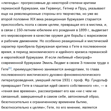
«легенды»: прогрессивные до некоторой степени критики
германской буржуазии, как Гервинус, Гетнер и Пруц, указывают
еще на революционные стороны его творчества, но уже во
второй половине XIX века реакционная буржуазия старается
приспособить поэта к своим целям, превращая его в мистика, и,
в связи с 150-летним юбилеем его рождения в 1899 г., выдвигает
его мировоззрение в качестве оружия для борьбы с марксизмом
и рабочим движением. Но особенно реакционный и мистический
характер приобрела буржуазная критика о Гете в послевоенное
время, в период экономического и идейного кризиса германской
и европейской буржуазии. И если любимый «биограф»
современной буржуазии Эмиль Людвиг в своем 3-томном труде о
[1]
Гете
, преимущественно занимается анекдотами, то глава
послевоенного мистического духовно-феноменологического
литературоведения, умерший летом 1931 г. проф. Фр. Гундольф
превращает Гете в глашатая идей своего собственного «я», — в
«гения вне времени», рассматривает его как «ни с чем не
связанный, завершенный в самом себе, автономный образ,
безотносительно к ограниченному временем бытию,
безотносительно к целям»; Гете, по его мнению, является