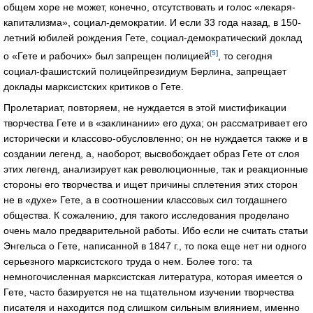
общем хоре не может, конечно, отсутствовать и голос «лекаря-
капитализма», социал-демократии. И если 33 года назад, в 150-
летний юбилей рождения Гете, социал-демократический доклад
[5]
о «Гете и рабочих» был запрещен полицией
, то сегодня
социал-фашистский полицейпрезидиум Берлина, запрещает
доклады марксистских критиков о Гете.
Пролетариат, повторяем, не нуждается в этой мистификации
творчества Гете и в «заклинании» его духа; он рассматривает его
исторически и классово-обусловленно; он не нуждается также и в
создании легенд, а, наоборот, высвобождает образ Гете от слоя
этих легенд, анализирует как революционные, так и реакционные
стороны его творчества и ищет причины сплетения этих сторон
не в «духе» Гете, а в соотношении классовых сил тогдашнего
общества. К сожалению, для такого исследования проделано
очень мало предварительной работы. Ибо если не считать статьи
Энгельса о Гете, написанной в 1847 г., то пока еще нет ни одного
серьезного марксистского труда о нем. Более того: та
немногочисленная марксистская литература, которая имеется о
Гете, часто базируется не на тщательном изучении творчества
писателя и находится под слишком сильным влиянием, именно