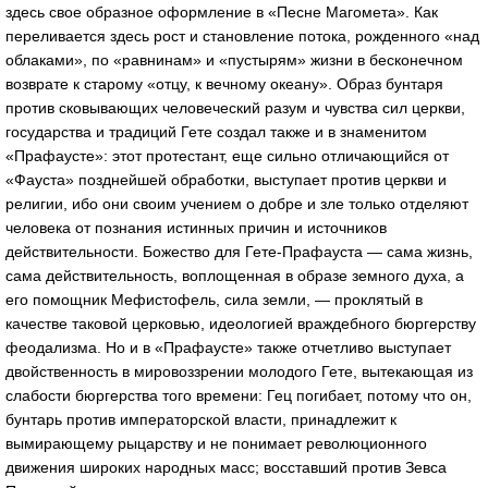
здесь свое образное оформление в «Песне Магомета». Как
переливается здесь рост и становление потока, рожденного «над
облаками», по «равнинам» и «пустырям» жизни в бесконечном
возврате к старому «отцу, к вечному океану». Образ бунтаря
против сковывающих человеческий разум и чувства сил церкви,
государства и традиций Гете создал также и в знаменитом
«Прафаусте»: этот протестант, еще сильно отличающийся от
«Фауста» позднейшей обработки, выступает против церкви и
религии, ибо они своим учением о добре и зле только отделяют
человека от познания истинных причин и источников
действительности. Божество для Гете-Прафауста — сама жизнь,
сама действительность, воплощенная в образе земного духа, а
его помощник Мефистофель, сила земли, — проклятый в
качестве таковой церковью, идеологией враждебного бюргерству
феодализма. Но и в «Прафаусте» также отчетливо выступает
двойственность в мировоззрении молодого Гете, вытекающая из
слабости бюргерства того времени: Гец погибает, потому что он,
бунтарь против императорской власти, принадлежит к
вымирающему рыцарству и не понимает революционного
движения широких народных масс; восставший против Зевса