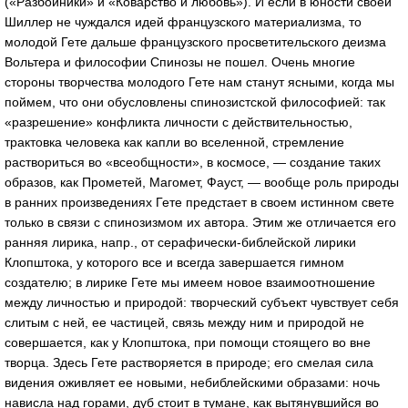
(«Разбойники» и «Коварство и любовь»). И если в юности своей
Шиллер не чуждался идей французского материализма, то
молодой Гете дальше французского просветительского деизма
Вольтера и философии Спинозы не пошел. Очень многие
стороны творчества молодого Гете нам станут ясными, когда мы
поймем, что они обусловлены спинозистской философией: так
«разрешение» конфликта личности с действительностью,
трактовка человека как капли во вселенной, стремление
раствориться во «всеобщности», в космосе, — создание таких
образов, как Прометей, Магомет, Фауст, — вообще роль природы
в ранних произведениях Гете предстает в своем истинном свете
только в связи с спинозизмом их автора. Этим же отличается его
ранняя лирика, напр., от серафически-библейской лирики
Клопштока, у которого все и всегда завершается гимном
создателю; в лирике Гете мы имеем новое взаимоотношение
между личностью и природой: творческий субъект чувствует себя
слитым с ней, ее частицей, связь между ним и природой не
совершается, как у Клопштока, при помощи стоящего во вне
творца. Здесь Гете растворяется в природе; его смелая сила
видения оживляет ее новыми, небиблейскими образами: ночь
нависла над горами, дуб стоит в тумане, как вытянувшийся во