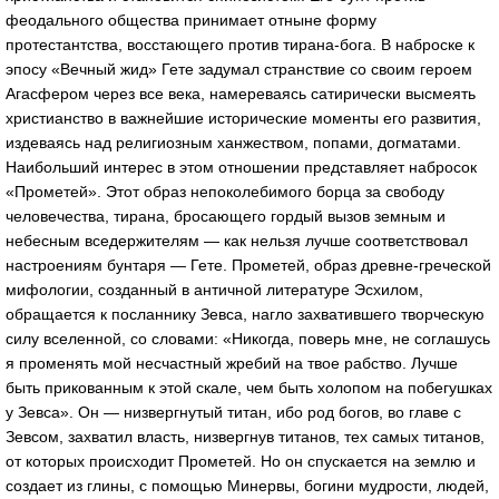
феодального общества принимает отныне форму
протестантства, восстающего против тирана-бога. В наброске к
эпосу «Вечный жид» Гете задумал странствие со своим героем
Агасфером через все века, намереваясь сатирически высмеять
христианство в важнейшие исторические моменты его развития,
издеваясь над религиозным ханжеством, попами, догматами.
Наибольший интерес в этом отношении представляет набросок
«Прометей». Этот образ непоколебимого борца за свободу
человечества, тирана, бросающего гордый вызов земным и
небесным вседержителям — как нельзя лучше соответствовал
настроениям бунтаря — Гете. Прометей, образ древне-греческой
мифологии, созданный в античной литературе Эсхилом,
обращается к посланнику Зевса, нагло захватившего творческую
силу вселенной, со словами: «Никогда, поверь мне, не соглашусь
я променять мой несчастный жребий на твое рабство. Лучше
быть прикованным к этой скале, чем быть холопом на побегушках
у Зевса». Он — низвергнутый титан, ибо род богов, во главе с
Зевсом, захватил власть, низвергнув титанов, тех самых титанов,
от которых происходит Прометей. Но он спускается на землю и
создает из глины, с помощью Минервы, богини мудрости, людей,