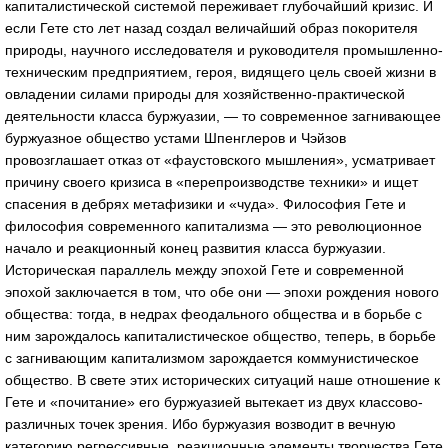
капиталистической системой переживает глубочайший кризис. И
если Гете сто лет назад создал величайший образ покорителя
природы, научного исследователя и руководителя промышленно-
техническим предприятием, героя, видящего цель своей жизни в
овладении силами природы для хозяйственно-практической
деятельности класса буржуазии, — то современное загнивающее
буржуазное общество устами Шпенглеров и Чэйзов
провозглашает отказ от «фаустовского мышления», усматривает
причину своего кризиса в «перепроизводстве техники» и ищет
спасения в дебрях метафизики и «чуда». Философия Гете и
философия современного капитализма — это революционное
начало и реакционный конец развития класса буржуазии.
Историческая параллель между эпохой Гете и современной
эпохой заключается в том, что обе они — эпохи рождения нового
общества: тогда, в недрах феодального общества и в борьбе с
ним зарождалось капиталистическое общество, теперь, в борьбе
с загнивающим капитализмом зарождается коммунистическое
общество. В свете этих исторических ситуаций наше отношение к
Гете и «почитание» его буржуазией вытекает из двух классово-
различных точек зрения. Ибо буржуазия возводит в вечную
категорию регрессивные, реакционные элементы творчества Гете