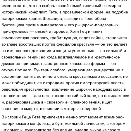
именно за то, что он выбрал своей темой типичный всемирно-
исторический конфликт. Гете, в прозаической форме, на подобие
исторических хроник Шекспира, выводит в Геце образ
бунтовщика против императора и его рыцарско-придворных
прислужников — князей и городов. Хотя Гец и чинит
самовластную расправу, грабит купцов, ведет войны, становится
во главе восставших против феодалов крестьян — он это делает
во имя «справедливости» и защиты угнетенных — он сильный и
своевольный гений; но когда возглавляемое им крестьянское
движение принимает заостренные классовые формы — он
отходит от него. Бунтарь слабого, умирающего рыцарства не в
состоянии понять истинного смысла крестьянского восстания, не
может объединиться с городами против императорской власти —
революция крестьянства, вовлечение широких народных масс в
это движение — для него только стихийный хаос, он покидает все
и, разочаровавшись в «своеволии» славного гения, ищет
спасения в смерти, в слиянии с матерью-природой.
В истории Геца Гете привлекал именно этот момент всемирно-
исторического конфликта и бунт «сильной личности», в котором
штюрмеры, руководители без армии, видели выход из своего