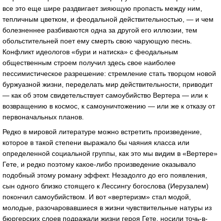
все это еще шире раздвигает зияющую пропасть между ним,
тепличным цветком, и феодальной действительностью, — и чем
болезненнее разбиваются одна за другой его иллюзии, тем
обольстительней поет ему смерть свою чарующую песнь.
Конфликт идеологов «бури и натиска» с феодальным
общественным строем получил здесь свое наиболее
пессимистическое разрешение: стремление стать творцом новой
буржуазной жизни, переделать мир действительности, приводит
— как об этом свидетельствует самоубийство Вертера — или к
возвращению в космос, к самоуничтожению — или же к отказу от
первоначальных планов.
Редко в мировой литературе можно встретить произведение,
которое в такой степени выражало бы чаяния класса или
определенной социальной группы, как это мы видим в «Вертере»
Гете, и редко поэтому какое-либо произведение оказывало
подобный этому роману эффект. Незадолго до его появления,
сын одного близко стоящего к Лессингу богослова (Иерузалем)
покончил самоубийством. И вот «вертеризм» стал модой,
молодые, разочаровавшиеся в жизни чувствительные натуры из
бюргерских слоев подражали жизни героя Гете, носили точь-в-