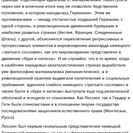
через нее в конечном итоге ему не позволяло бедственное
положение, в котором находилась Германия». Этим же
противоречием — между отсталостью тогдашней Германии, с
одной стороны, и революционным движением буржуазии в
наиболее развитых странах (Англия, Франция, Соединенные
Штаты), с другой, объясняется переплетение регрессивных и
прогрессивных элементов в мировоззрении авангарда немецкого
«третьего сословия», как это мировоззрение представлено в
движении «бури и натиска». И не случайно, что в то время, когда
в наиболее передовых капиталистических странах выработали
уже философию материализма (механистическо), а в
революционной практике выдвигали политические и социальные
требования, идеологи слабого немецкого «третьего сословия» в
своем бунте в «буре и натиске» выступали еще под религиозной
оболочкой и исходили от спинозизма. Как Лессинг, так и Гердер и
Гете были спинозистами и в отношении теории государства
последователями защитников естественного права (Монтескье,
Руссо).
Лессинг был первым гениальным представителем немецкой
бюргерской литературы; но как и у французских представителей