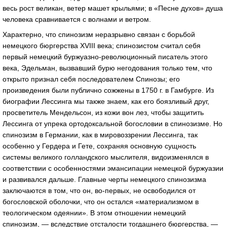
весь рост великан, ветер машет крыльями; в «Песне духов» душа
человека сравнивается с волнами и ветром.
Характерно, что спинозизм неразрывно связан с борьбой
немецкого бюргерства XVIII века; спинозистом считал себя
первый немецкий буржуазно-революционный писатель этого
века, Эдельман, вызвавший бурю негодования только тем, что
открыто признал себя последователем Спинозы; его
произведения были публично сожжены в 1750 г. в Гамбурге. Из
биографии Лессинга мы также знаем, как его боязливый друг,
просветитель Мендельсон, из кожи вон лез, чтобы защитить
Лессинга от упрека ортодоксальной богословии в спинозизме. Но
спинозизм в Германии, как в мировоззрении Лессинга, так
особенно у Гердера и Гете, сохраняя основную сущность
системы великого голландского мыслителя, видоизменялся в
соответствии с особенностями эмансипации немецкой буржуазии
и развивался дальше. Главные черты немецкого спинозизма
заключаются в том, что он, во-первых, не освободился от
богословской оболочки, что он остался «материализмом в
теологическом одеянии». В этом отношении немецкий
спинозизм, — вследствие отсталости тогдашнего бюргерства, —