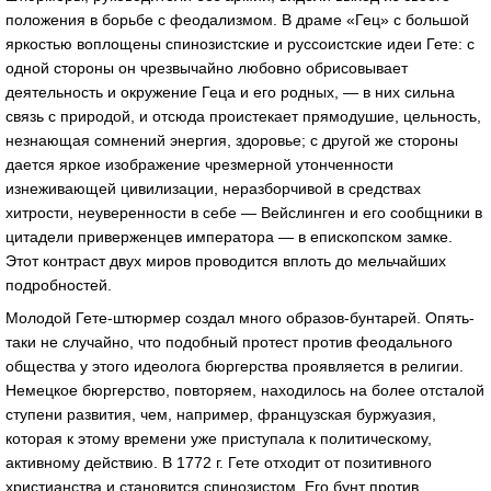
положения в борьбе с феодализмом. В драме «Гец» с большой
яркостью воплощены спинозистские и руссоистские идеи Гете: с
одной стороны он чрезвычайно любовно обрисовывает
деятельность и окружение Геца и его родных, — в них сильна
связь с природой, и отсюда проистекает прямодушие, цельность,
незнающая сомнений энергия, здоровье; с другой же стороны
дается яркое изображение чрезмерной утонченности
изнеживающей цивилизации, неразборчивой в средствах
хитрости, неуверенности в себе — Вейслинген и его сообщники в
цитадели приверженцев императора — в епископском замке.
Этот контраст двух миров проводится вплоть до мельчайших
подробностей.
Молодой Гете-штюрмер создал много образов-бунтарей. Опять-
таки не случайно, что подобный протест против феодального
общества у этого идеолога бюргерства проявляется в религии.
Немецкое бюргерство, повторяем, находилось на более отсталой
ступени развития, чем, например, французская буржуазия,
которая к этому времени уже приступала к политическому,
активному действию. В 1772 г. Гете отходит от позитивного
христианства и становится спинозистом. Его бунт против