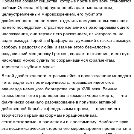
Прометей создает существа, которые против его воли становятся
рабами Олимпа; «Прафауст» не обладает монолитным,
целеустремленным мировоззрением, его губит эта
двойственность: он не может отделить поступка от вытекающих
из него последствий, страстное желание от разочаровывающего
наслаждения, они терзают его раскаянием, из которого он не
видит выхода. Герой в «Прафаусте», думавший отыскать высшую
свободу в радостях любви и взамен этого безжалостно
раздавивший мещаночку Гретхен, впадает в отчаяние, и его путь,
насколько можно судить по сохранившимся фрагментам,
теряется в глубоком мраке.
В этой двойственности, отразившейся в произведениях молодого
Гете, видна вся противоречивость, терзавшая идеологов
авангарда немецкого бюргерства конца XVIII века. Вечные
стремления Гете к растворению в космосе через смерть, — что
фактически означало разочарование в попытках активной,
действенной борьбы с феодальным строем, — привели его
творчество к крайним формам иррационализма,
сентиментализма, а временами и к пессимизму. Наиболее ярко
эта пессимистическая сторона его мировоззрения проявляется в