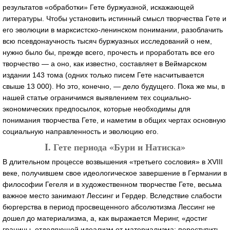
результатов «обработки» Гете буржуазной, искажающей
литературы. Чтобы установить истинный смысл творчества Гете и
его эволюции в марксистско-ленинском понимании, разоблачить
всю псевдонаучность тысяч буржуазных исследований о нем,
нужно было бы, прежде всего, прочесть и проработать все его
творчество — а оно, как известно, составляет в Веймарском
издании 143 тома (одних только писем Гете насчитывается
свыше 13 000). Но это, конечно, — дело будущего. Пока же мы, в
нашей статье ограничимся выявлением тех социально-
экономических предпосылок, которые необходимы для
понимания творчества Гете, и наметим в общих чертах основную
социальную направленность и эволюцию его.
I. Гете периода «Бури и Натиска»
В длительном процессе возвышения «третьего сословия» в XVIII
веке, получившем свое идеологическое завершение в Германии в
философии Гегеля и в художественном творчестве Гете, весьма
важное место занимают Лессинг и Гердер. Вследствие слабости
бюргерства в период просвещенного абсолютизма Лессинг не
дошел до материализма, а, как выражается Меринг, «достиг
границы, отделяющей идеализм от материализма; переступить