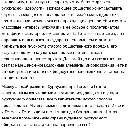
в колесницу, погрязшую в непроходимом болоте кризиса
буржуазной идеологии. Погибающее общество хочет заставить
служить своим целям наследство Гете, изобразить идеологию
поэта «откровением» вечных непреходящих ценностей и окутать
классовые интересы буржуазии в ее борьбе с пролетариатом
метафизическим ореолом святости. На Гете возлагается задача
оправдать фашистское государство, его именем стремятся
прикрыть все гнусности старого общественного порядка; его
искусство должно служить крепостью против натиска
революционного пролетариата. Для этой цели извлекаются на
свет все мещански-реакционные элементы мировоззрения Гете и
игнорируются или фальсифицируются революционные стороны
его деятельности.
Между эпохой развития буржуазии при Гегеле и Гете и
современным капитализмом лежит период расцвета и упадка
буржуазного общества, всего капиталистического способа
производства. Мы являемся свидетелями этого распада. И если
и Гегель и Гете видели сто лет назад в Соединенных Штатах
Америки промышленную страну будущего буржуазного
общества, то ныне эта страна наравне со всей