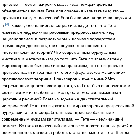
призыва — обман широких масс: «все немцы» должны
объединиться во имя Гете для спасения капитализма; это —
призыв к отказу от классовой борьбы во имя «единства науки» и т.
[4]
п.
. Какое дело национал-социалистам до того, что Гете
издевался над всякими расовыми предрассудками, над
национализмом и патриотизмом и называл варварством
германскую древность, являющуюся для фашистов
«источником» их теории? Что современным буржуазным
мистикам и метафизикам до того, что Гете по всему своему
мировоззрению был реалистом-практиком, что он веровал в
прогресс науки и техники и что его «фаустовское мышление»
противопостоит теориям Шпенглеров и иже с ними? Что
современным церковникам до того, что Гете был спинозистом и
«язычником» и, особенно в молодости, жестоко высмеивал
церковь и религию? Всем им нужен не действительный
исторический Гете, как выразитель мировоззрения прогрессивной
буржуазии, а Гете «обработанный», приспособленный к
современным нуждам капитализма, — Гете — «величайший
немец». Вот каков классовый смысл всех торжественных речей и
бесконечного количества работ к столетию смерти Гете. В этом