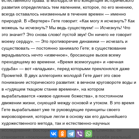
естественного права. В молодости его концепция исторического
развития определялась тем явлением, которое, по его мнению,
всегда оставалось неизменным в течение времен — именно
природой. В «Вертере» Гете говорит: «Как могу я исчезнуть? Как
можешь ты исчезнуть? Мы ведь существуем! — Исчезнуть! Что
это значит? Это снова слово! пустой звук! Он ничего не говорит
моему сердцу». — Это противоречие динамики — исчезать и
существовать — постоянно занимало Гете; в существование
вкрадывалось нечто «извечное», бросающее вызов всему
преходящему во времени. «Время всемогущее» и «вечная
судьба» — вот «владыки», перед которыми преклонялся даже
Прометей. В двух аллегориях молодой Гете дает это свое
понимание исторического развития: в вечном круговороте воды и
в «гудящем ткацком станке времени», на котором
вырабатывается «живое одеяние божества», в постоянном
движении жизни, снующей между основой и утоком. В это время
Гете вырабатывает уже те руководящие принципы своего
мировоззрения, которые легли в основу как его дальнейшего
художественного метода, так и естественно-научных
исследований. Восторженный последователь Спинозы, он
становится «поклонником природы», вбирает в себя реальный