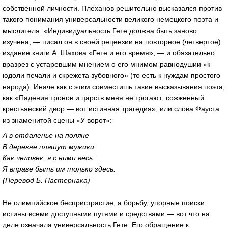
собственной личности. Плеханов решительно высказался против
такого понимания универсальности великого немецкого поэта и
мыслителя. «Индивидуальность Гете должна быть заново
изучена, — писал он в своей рецензии на повторное (четвертое)
издание книги А. Шахова «Гете и его время», — и обязательно
вразрез с устаревшим мнением о его мнимом равнодушии «к
юдоли печали и скрежета зубовного» (то есть к нуждам простого
народа). Иначе как с этим совместишь такие высказывания поэта,
как «Падения тронов и царств меня не трогают; сожженный
крестьянский двор — вот истинная трагедия», или слова Фауста
из знаменитой сцены «У ворот»:
А в отдаленье на поляне
В деревне пляшут мужики.
Как человек, я с ними весь:
Я вправе быть им только здесь.
(Перевод Б. Пастернака)
Не олимпийское беспристрастие, а борьбу, упорные поиски
истины всеми доступными путями и средствами — вот что на
деле означала универсальность Гете. Его обращение к