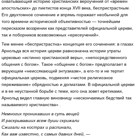
охватывающий историю христианских вероучений от «времен
апостольских» до пиетистов конца XVII века, беспристрастным.
Его двухтомное сочинение и впрямь поражает необычной для
того времени исторической объективностью — точнейшим
пересказом воззрении как представителей официальной церкви,
так и поборников всевозможных «ересеучений».
Тем менее «беспристрастна» концепция его сочинения: в глазах
Арнольда вся история церкви равнозначна истории утраты
церковью «истинно христианской веры», «непосредственного
общения с богом». Такое «общение с богом» предполагает в
верующем «неиссякающий энтузиазм», а его-то и не терпит
официальная церковь, подменяя «чистое религиозное
переживание» обрядностью и догматами. В официальной церкви
и в ее неустанной борьбе с теми, кого она зовет еретиками,
Арнольд видел главную виновницу «нескончаемых бедствий так
называемого христианства» .
Немногих проникавших в суть вещей
И раскрывавших всем души скрижали
Сжигали на кострах и распинали,
Как вам известно, с самых давних дней, —