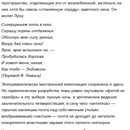
пространство, отделяющее его от возлюбленной, взглянуть на
нее хотя бы сквозь «стеклянную ограду» заветного окна. Он
молит Луну:
Созерцаньем хоть в ночи
Скрашу горечь отдаленья.
Обостри мне силу зренья,
Взору дай твои лучи!
Ярче, ярче вспыхнет он, —
Пробудилась дорогая
И зовет меня, нагая,
Как тебя — Эндимион.
(Перевод В. Левика)
Эпиграмматически заостренная композиция сохранена и здесь.
Но гармоническая разработка темы равно окутывала «фатой из
серебра» и эту зыбкую лунную ночь, и эротическое видение
заключительного четверостишия, в силу чего «антитеза» —
скрытая насмешка поэта над собственным (только
воображаемым) счастьем — почти не доходит до читателя,
покоренного властными чарами этого лунного ноктюрна.