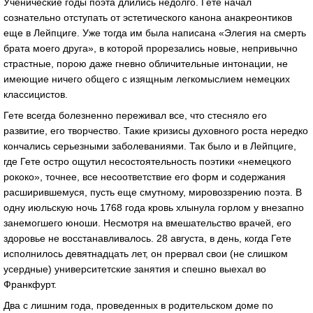
Ученические годы поэта длились недолго. Гете начал
сознательно отступать от эстетического канона анакреонтиков
еще в Лейпциге. Уже тогда им была написана «Элегия на смерть
брата моего друга», в которой прорезались новые, непривычно
страстные, порою даже гневно обличительные интонации, не
имеющие ничего общего с изящным легкомыслием немецких
классицистов.
Гете всегда болезненно переживал все, что стесняло его
развитие, его творчество. Такие кризисы духовного роста нередко
кончались серьезными заболеваниями. Так было и в Лейпциге,
где Гете остро ощутил несостоятельность поэтики «немецкого
рококо», точнее, все несоответствие его форм и содержания
расширившемуся, пусть еще смутному, мировоззрению поэта. В
одну июльскую ночь 1768 года кровь хлынула горлом у внезапно
занемогшего юноши. Несмотря на вмешательство врачей, его
здоровье не восстанавливалось. 28 августа, в день, когда Гете
исполнилось девятнадцать лет, он прервал свои (не слишком
усердные) университетские занятия и спешно выехал во
Франкфурт.
Два с лишним года, проведенных в родительском доме по