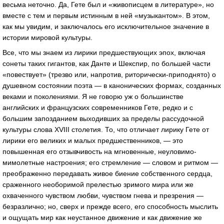
весьма неточно. Да, Гете был и «живописцем в литературе», но
вместе с тем и первым истинным в ней «музыкантом». В этом,
как мы увидим, и заключалось его исключительное значение в
истории мировой культуры.
Все, что мы знаем из лирики предшествующих эпох, включая
сонеты таких гигантов, как Данте и Шекспир, по большей части
«повествует» (трезво или, напротив, риторически-приподнято) о
душевном состоянии поэта — в канонических формах, созданных
веками и поколениями. Я не говорю уж о большинстве
английских и французских современников Гете, редко и с
большим запозданием выходивших за пределы рассудочной
культуры слова XVIII столетия. То, что отличает лирику Гете от
лирики его великих и малых предшественников, — это
повышенная его отзывчивость на мгновенные, неуловимо-
мимолетные настроения; его стремление — словом и ритмом —
преображенно передавать живое биение собственного сердца,
сраженного необоримой прелестью зримого мира или же
охваченного чувством любви, чувством гнева и презрения —
безразлично; но, сверх и прежде всего, его способность мыслить
и ощущать мир как неустанное движение и как движение же