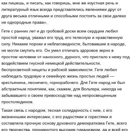
как пишешь, и писать, как говоришь, мне же изустная речь и
литературный язык всегда представлялись явлениями друг от
друга весьма отличными и способными постоять за свои далеко
не однородные права».
Гете с ранних лет и до гробовой доски всем сердцем любил
простой народ, уважал его труд, его телесную и нравственную
силу. Никакие пороки и неблаговидности, бытовавшие в народе,
не могли смутить его. Он умел отличать здоровое зерно в
простом человеке от наносного, дурного, что пристало к нему под
воздействием гнусной немецкой действительности,
беспросветной нищеты и рабской зависимости. Гете любил
наблюдать трудовую и семейную жизнь простых людей —
крестьянина, лесничего, горнорабочего. Для Гете народ не был
абстрактным понятием, как, скажем, для Вольтера, никогда не
забывавшего о своем превосходстве над непросвещенным
простолюдином.
Такая связь с народом, тесная солидарность с ним, с его
жизненными интересами, с его радостями и горестями и
составляла прочную основу духовного демократизма Гете, всего
его творчества, проникнутого высоким гуманизмом, да и всей его