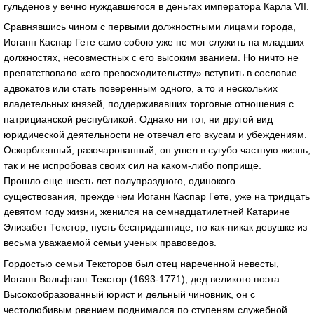
гульденов у вечно нуждавшегося в деньгах императора Карла VII.
Сравнявшись чином с первыми должностными лицами города,
Иоганн Каспар Гете само собою уже не мог служить на младших
должностях, несовместных с его высоким званием. Но ничто не
препятствовало «его превосходительству» вступить в сословие
адвокатов или стать поверенным одного, а то и нескольких
владетельных князей, поддерживавших торговые отношения с
патрицианской республикой. Однако ни тот, ни другой вид
юридической деятельности не отвечал его вкусам и убеждениям.
Оскорбленный, разочарованный, он ушел в сугубо частную жизнь,
так и не испробовав своих сил на каком-либо поприще.
Прошло еще шесть лет полупраздного, одинокого
существования, прежде чем Иоганн Каспар Гете, уже на тридцать
девятом году жизни, женился на семнадцатилетней Катарине
Элизабет Текстор, пусть бесприданнице, но как-никак девушке из
весьма уважаемой семьи ученых правоведов.
Гордостью семьи Тексторов был отец нареченной невесты,
Иоганн Вольфганг Текстор (1693-1771), дед великого поэта.
Высокообразованный юрист и дельный чиновник, он с
честолюбивым рвением поднимался по ступеням служебной