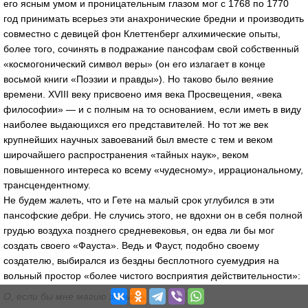
его ясным умом и проницательным глазом мог с 1768 по 1770
год принимать всерьез эти анахронические бредни и производить
совместно с девицей фон Клеттенберг алхимические опыты,
более того, сочинять в подражание пансофам свой собственный
«космогонический символ веры» (он его излагает в конце
восьмой книги «Поэзии и правды»). Но таково было веяние
времени. XVIII веку присвоено имя века Просвещения, «века
философии» — и с полным на то основанием, если иметь в виду
наиболее выдающихся его представителей. Но тот же век
крупнейших научных завоеваний был вместе с тем и веком
широчайшего распространения «тайных наук», веком
повышенного интереса ко всему «чудесному», иррациональному,
трансцендентному.
Не будем жалеть, что и Гете на малый срок углубился в эти
пансофские дебри. Не случись этого, не вдохни он в себя полной
грудью воздуха позднего средневековья, он едва ли бы мог
создать своего «Фауста». Ведь и Фауст, подобно своему
создателю, выбирался из бездны бесплотного суемудрия на
вольный простор «более чистого восприятия действительности»:
О, если бы мне магию забыть.