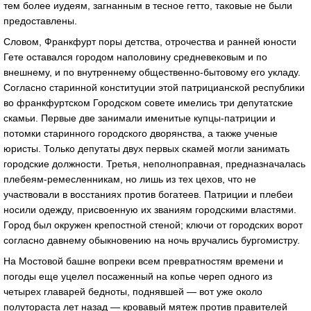
тем более иудеям, загнанным в тесное гетто, таковые не были
предоставлены.
Словом, Франкфурт поры детства, отрочества и ранней юности
Гете оставался городом наполовину средневековым и по
внешнему, и по внутреннему общественно-бытовому его укладу.
Согласно старинной конституции этой патрицианской республики
во франкфуртском Городском совете имелись три депутатские
скамьи. Первые две занимали именитые купцы-патриции и
потомки старинного городского дворянства, а также ученые
юристы. Только депутаты двух первых скамей могли занимать
городские должности. Третья, неполноправная, предназначалась
плебеям-ремесленникам, но лишь из тех цехов, что не
участвовали в восстаниях против богатеев. Патриции и плебеи
носили одежду, присвоенную их званиям городскими властями.
Город был окружен крепостной стеной; ключи от городских ворот
согласно давнему обыкновению на ночь вручались бургомистру.
На Мостовой башне вопреки всем превратностям времени и
погоды еще уцелел посаженный на копье череп одного из
четырех главарей бедноты, поднявшей — вот уже около
полутораста лет назад — кровавый мятеж против правителей