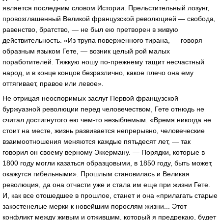
является последним словом Истории. Прельстительный лозунг,
провозглашенный Великой французской революцией — свобода,
равенство, братство, — не был ею претворен в живую
действительность. «Из трупа поверженного тирана, — говоря
образным языком Гете, — возник целый рой малых
поработителей. Тяжкую ношу по-прежнему тащит несчастный
народ, и в конце концов безразлично, какое плечо она ему
оттягивает, правое или левое».
Не отрицая неоспоримых заслуг Первой французской
буржуазной революции перед человечеством, Гете отнюдь не
считал достигнутого ею чем-то незыблемым. «Время никогда не
стоит на месте, жизнь развивается непрерывно, человеческие
взаимоотношения меняются каждые пятьдесят лет, — так
говорил он своему верному Эккерману. — Порядки, которые в
1800 году могли казаться образцовыми, в 1850 году, быть может,
окажутся гибельными». Прошлым становилась и Великая
революция, да она отчасти уже и стала им еще при жизни Гете.
И, как все отошедшее в прошлое, станет и она «прилагать старые
закостенелые мерки к новейшим порослям жизни... Этот
конфликт между живым и отжившим, который я предрекаю, будет