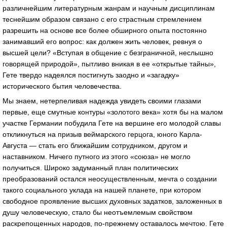
различнейшим литературным жанрам и научным дисциплинам
теснейшим образом связано с его страстным стремлением
разрешить на основе все более обширного опыта постоянно
занимавший его вопрос: как должен жить человек, ревнуя о
высшей цели? «Вступая в общение с безграничной, неслышно
говорящей природой», пытливо вникая в ее «открытые тайны»,
Гете твердо надеялся постигнуть заодно и «загадку»
исторического бытия человечества.
Мы знаем, нетерпеливая надежда увидеть своими глазами
первые, еще смутные контуры «золотого века» хотя бы на малом
участке Германии побудила Гете на вершине его молодой славы
откликнуться на призыв веймарского герцога, юного Карла-
Августа — стать его ближайшим сотрудником, другом и
наставником. Ничего путного из этого «союза» не могло
получиться. Широко задуманный план политических
преобразований остался неосуществленным, мечта о создании
такого социального уклада на нашей планете, при котором
свободное проявление высших духовных задатков, заложенных в
душу человеческую, стало бы неотъемлемым свойством
раскрепощенных народов, по-прежнему оставалось мечтою. Гете