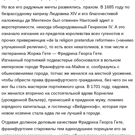
Но все его радужные мечты развеялись .прахом. В 1685 году по
безрассудному капризу Людовика XIV и его благочестивой
наложницы де Ментенон был отменен Нантский эдикт о
веротерпимости, некогда обнародованный Генрихом IV. А это
означало изгнание из пределов королевства всех гугенотов и
прочих приверженцев «de la religion pretendue reformee» («мнимо
улучшенной религии»), то есть всех некатоликов, в том числе и
лютеранина Жоржа Гете — Фридриха Георга Гете.
Изгнанный портняжий подмастерье обосновался в вольном
имперском городе Франкфурте-на-Майне и, сообразуясь с
обыкновениями города, тотчас же женился на местной уроженке,
чтобы обрести права франкфуртского гражданина, без чего он не
мог бы стать мастером портняжного цеха. В 1701 году, овдовев,
он женился вторично на состоятельной вдове Корнелии
(урожденной Вальтер), принесшей в приданое мужу, помимо
изрядного капитальца, и гостиницу «Вейденхоф», которая при
новом хозяине стала едва ли не лучшей в городе.
Отдавая должное деловым качествам Фридриха Георга Гете,
франкфуртские старожилы тем единодушнее порицали его за