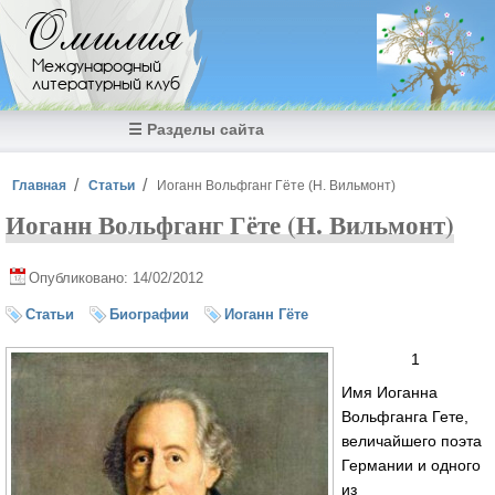
Перейти к основному содержанию
Омилия
Международный
литературный клуб
☰ Разделы сайта
Вы здесь
Главная
Статьи
Иоганн Вольфганг Гёте (Н. Вильмонт)
Иоганн Вольфганг Гёте (Н. Вильмонт)
Опубликовано: 14/02/2012
Статьи
Биографии
Иоганн Гёте
1
Имя Иоганна
Вольфганга Гете,
величайшего поэта
Германии и одного
из