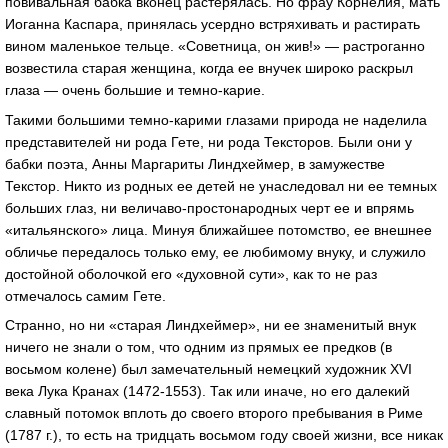
повивальная бабка вконец растерялась. Но фрау Корнелия, мать
Иоганна Каспара, принялась усердно встряхивать и растирать
вином маленькое тельце. «Советница, он жив!» — растроганно
возвестила старая женщина, когда ее внучек широко раскрыл
глаза — очень большие и темно-карие.
Такими большими темно-карими глазами природа не наделила
представителей ни рода Гете, ни рода Тексторов. Были они у
бабки поэта, Анны Маргариты Линдхеймер, в замужестве
Текстор. Никто из родных ее детей не унаследовал ни ее темных
больших глаз, ни величаво-простонародных черт ее и впрямь
«итальянского» лица. Минуя ближайшее потомство, ее внешнее
обличье передалось только ему, ее любимому внуку, и служило
достойной оболочкой его «духовной сути», как то не раз
отмечалось самим Гете.
Странно, но ни «старая Линдхеймер», ни ее знаменитый внук
ничего не знали о том, что одним из прямых ее предков (в
восьмом колене) был замечательный немецкий художник XVI
века Лука Кранах (1472-1553). Так или иначе, но его далекий
славный потомок вплоть до своего второго пребывания в Риме
(1787 г.), то есть на тридцать восьмом году своей жизни, все никак