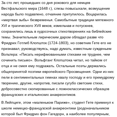
За сто лет, прошедших со дня рокового для немцев
Вестфальского мира (1648 г.), слезы повысыхали, возмущение
народа было подавлено, отчаяние притупилось. Воцарилась
«мертвая зыбь» безвременья. Самобытные традиции мятежного
XVI и трагического XVII веков, измельчав и потускнев,
сохранились лишь в худосочных стихотворениях на библейские
темы. Значительным лирическим даром обладал разве что
Фридрих Готлиб Клопшток (1724-1803), но советник Гете его не
признавал, руководствуясь, надо думать, известным сужденьем
Вольтера: «Писать нерифмованными стихами не труднее, чем
сочинить письмо». Вольфганг Клопштока читал, но тайком от
отца и не смея ему подражать. Остальные поэты держались
общепринятой поэтики европейского Просвещения. Одни из них
пели в сентиментальных гимнах хвалу господу и его премудрому
творению, другие, напротив, писали сугубо светские стихи,
добросовестно скопированные с ложноклассических образцов
французских и итальянских анакреонтиков.
В Лейпциге, этом «маленьком Париже», студент Гете примкнул к
школе немецко-французской анакреонтики (родоначальником
которой был Фридрих фон Гагедорн, а наиболее популярным,