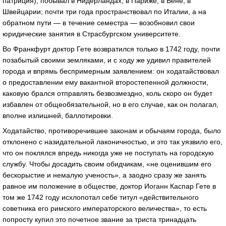
патриция), побывал в Нидерландах, в Париже, в Вене, в
Швейцарии; почти три года пространствовал по Италии, а на
обратном пути — в течение семестра — возобновил свои
юридические занятия в Страсбургском университете.
Во Франкфурт доктор Гете возвратился только в 1742 году, почти
позабытый своими земляками, и с ходу же удивил правителей
города и впрямь беспримерным заявлением: он ходатайствовал
о предоставлении ему вакантной второстепенной должности,
каковую брался отправлять безвозмездно, коль скоро он будет
избавлен от общеобязательной, но в его случае, как он полагал,
вполне излишней, баллотировки.
Ходатайство, противоречившее законам и обычаям города, было
отклонено с назидательной лаконичностью, и это так уязвило его,
что он поклялся впредь никогда уже не поступать на городскую
службу. Чтобы досадить своим обидчикам, «не оценившим его
бескорыстие и немалую ученость», а заодно сразу же занять
равное им положение в обществе, доктор Иоганн Каспар Гете в
том же 1742 году исхлопотал себе титул «действительного
советника его римского императорского величества», то есть
попросту купил это почетное звание за триста тринадцать