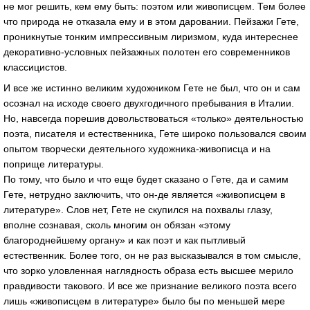
не мог решить, кем ему быть: поэтом или живописцем. Тем более
что природа не отказала ему и в этом даровании. Пейзажи Гете,
проникнутые тонким импрессивным лиризмом, куда интереснее
декоративно-условных пейзажных полотен его современников
классицистов.
И все же истинно великим художником Гете не был, что он и сам
осознал на исходе своего двухгодичного пребывания в Италии.
Но, навсегда порешив довольствоваться «только» деятельностью
поэта, писателя и естественника, Гете широко пользовался своим
опытом творчески деятельного художника-живописца и на
поприще литературы.
По тому, что было и что еще будет сказано о Гете, да и самим
Гете, нетрудно заключить, что он-де является «живописцем в
литературе». Слов нет, Гете не скупился на похвалы глазу,
вполне сознавая, сколь многим он обязан «этому
благороднейшему органу» и как поэт и как пытливый
естественник. Более того, он не раз высказывался в том смысле,
что зорко уловленная наглядность образа есть высшее мерило
правдивости такового. И все же признание великого поэта всего
лишь «живописцем в литературе» было бы по меньшей мере