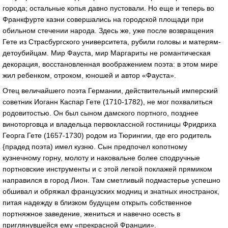
города; остальные копья давно пустовали. Но еще и теперь во
Франкфурте казни совершались на городской площади при
обильном стечении народа. Здесь же, уже после возвращения
Гете из Страсбургского университета, рубили головы и матерям-
детоубийцам. Мир Фауста, мир Маргариты не романтическая
декорация, восстановленная воображением поэта: в этом мире
жил ребенком, отроком, юношей и автор «Фауста».
Отец величайшего поэта Германии, действительный имперский
советник Иоганн Каспар Гете (1710-1782), не мог похвалиться
родовитостью. Он был сыном дамского портного, позднее
виноторговца и владельца первоклассной гостиницы Фридриха
Георга Гете (1657-1730) родом из Тюрингии, где его родитель
{прадед поэта) имел кузню. Сын предпочел копотному
кузнечному горну, молоту и наковальне более сподручные
портновские инструменты и с этой легкой поклажей прямиком
направился в город Лион. Там сметливый подмастерье успешно
обшивал и обряжал французских модниц и знатных иностранок,
питая надежду в близком будущем открыть собственное
портняжное заведение, жениться и навечно осесть в
приглянувшейся ему «прекрасной Франции».