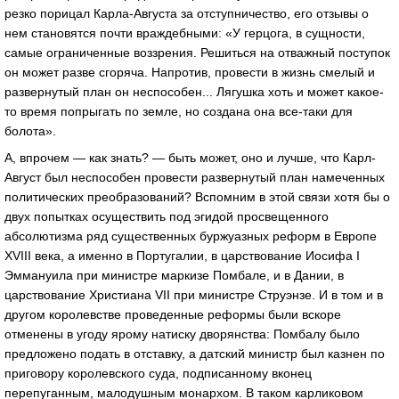
резко порицал Карла-Августа за отступничество, его отзывы о
нем становятся почти враждебными: «У герцога, в сущности,
самые ограниченные воззрения. Решиться на отважный поступок
он может разве сгоряча. Напротив, провести в жизнь смелый и
развернутый план он неспособен... Лягушка хоть и может какое-
то время попрыгать по земле, но создана она все-таки для
болота».
А, впрочем — как знать? — быть может, оно и лучше, что Карл-
Август был неспособен провести развернутый план намеченных
политических преобразований? Вспомним в этой связи хотя бы о
двух попытках осуществить под эгидой просвещенного
абсолютизма ряд существенных буржуазных реформ в Европе
XVIII века, а именно в Португалии, в царствование Иосифа I
Эммануила при министре маркизе Помбале, и в Дании, в
царствование Христиана VII при министре Струэнзе. И в том и в
другом королевстве проведенные реформы были вскоре
отменены в угоду ярому натиску дворянства: Помбалу было
предложено подать в отставку, а датский министр был казнен по
приговору королевского суда, подписанному вконец
перепуганным, малодушным монархом. В таком карликовом