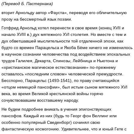
(Перевод Б. Пастернака)
вторит Арнольду автор «Фауста», переводя его обличительную
прозу на бессмертный язык поэзии.
Готфрид Арнольд хотел перенести в свое время (конец XVII и
начало XVIII в.) дух мятежного XVI столетия. Но вместе с тем и
дух обветшавшей мыслительности той отдаленной эпохи, как
будто со времен Парацельса и Якоба Бёме ничего не изменилось
в научном сознании человечества под воздействием эпохальных
трудов Галилея, Декарта, Спинозы, Лейбница и Ньютона и
«христианское магическое естествознание» по-прежнему
оставалось «последним словом» человеческой премудрости.
Бесспорно, Парацельс (1493-1541), по праву считающийся
«отцом немецкой пансофии», был истым сыном мятежного XVI
века, во время Великой крестьянской войны горячо
сочувствовавшим восставшему народу.
Не будем подробнее вникать в учения эпигонствующих
пансофов. Каждый из них (будь то Георг фон Веллинг или
особенно популярный Сведенборг) сочинял свою
фантастическую космогонию. Удивительнее, что и юный Гете с