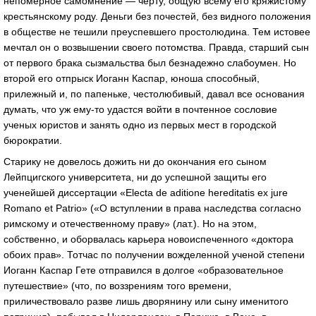
непомерное самомнение — черту, общую всему его кряжистому
крестьянскому роду. Деньги без почестей, без видного положения
в обществе не тешили преуспевшего простолюдина. Тем истовее
мечтал он о возвышении своего потомства. Правда, старший сын
от первого брака сызмальства был безнадежно слабоумен. Но
второй его отпрыск Иоганн Каспар, юноша способный,
прилежный и, по папеньке, честолюбивый, давал все основания
думать, что уж ему-то удастся войти в почтенное сословие
ученых юристов и занять одно из первых мест в городской
бюрократии.
Старику не довелось дожить ни до окончания его сыном
Лейпцигского университета, ни до успешной защиты его
ученейшей диссертации «Electa de aditione hereditatis ex jure
Romano et Patrio» («О вступлении в права наследства согласно
римскому и отечественному праву» (лат.). Но на этом,
собственно, и оборвалась карьера новоиспеченного «доктора
обоих прав». Тотчас по получении вожделенной ученой степени
Иоганн Каспар Гете отправился в долгое «образовательное
путешествие» (что, по воззрениям того времени,
приличествовало разве лишь дворянину или сыну именитого