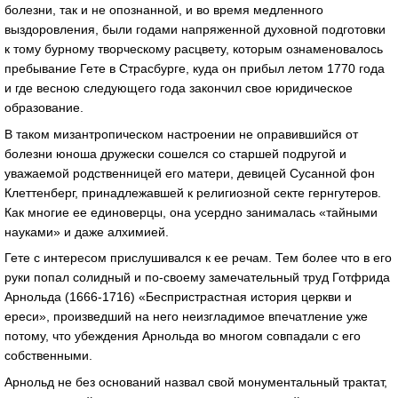
болезни, так и не опознанной, и во время медленного
выздоровления, были годами напряженной духовной подготовки
к тому бурному творческому расцвету, которым ознаменовалось
пребывание Гете в Страсбурге, куда он прибыл летом 1770 года
и где весною следующего года закончил свое юридическое
образование.
В таком мизантропическом настроении не оправившийся от
болезни юноша дружески сошелся со старшей подругой и
уважаемой родственницей его матери, девицей Сусанной фон
Клеттенберг, принадлежавшей к религиозной секте гернгутеров.
Как многие ее единоверцы, она усердно занималась «тайными
науками» и даже алхимией.
Гете с интересом прислушивался к ее речам. Тем более что в его
руки попал солидный и по-своему замечательный труд Готфрида
Арнольда (1666-1716) «Беспристрастная история церкви и
ереси», произведший на него неизгладимое впечатление уже
потому, что убеждения Арнольда во многом совпадали с его
собственными.
Арнольд не без оснований назвал свой монументальный трактат,