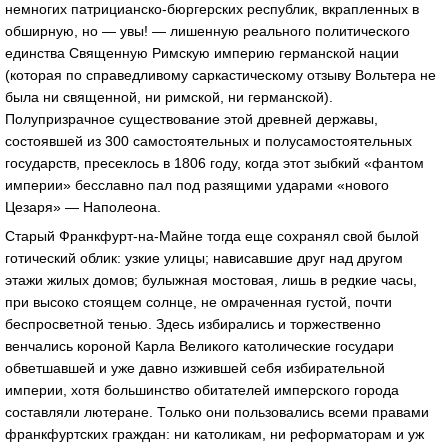
немногих патрицианско-бюргерских республик, вкрапленных в
обширную, но — увы! — лишенную реального политического
единства Священную Римскую империю германской нации
(которая по справедливому саркастическому отзыву Вольтера не
была ни священной, ни римской, ни германской).
Полупризрачное существование этой древней державы,
состоявшей из 300 самостоятельных и полусамостоятельных
государств, пресеклось в 1806 году, когда этот зыбкий «фантом
империи» бесславно пал под разящими ударами «нового
Цезаря» — Наполеона.
Старый Франкфурт-на-Майне тогда еще сохранял свой былой
готический облик: узкие улицы; нависавшие друг над другом
этажи жилых домов; булыжная мостовая, лишь в редкие часы,
при высоко стоящем солнце, не омраченная густой, почти
беспросветной тенью. Здесь избирались и торжественно
венчались короной Карла Великого католические государи
обветшавшей и уже давно изжившей себя избирательной
империи, хотя большинство обитателей имперского города
составляли лютеране. Только они пользовались всеми правами
франкфуртских граждан: ни католикам, ни реформаторам и уж