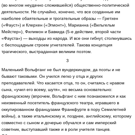
(во многом неудачно сложившейся) общественно-политической
деятельности. Не случайно, конечно, что все созданные им
наиболее обаятельные и трогательные образы — Гретхен
(«Фауст») и Клерхен («Эгмонт»), Марианна («Вильгельм
Мейстер»), Филимон и Бавкида (5-е действие, второй части
«Фауста») — выходцы из народа. И все они гибнут, столкнувшись
с беспощадным строем угнетателей. Такова концепция
трагического, выстраданная великим поэтом.
3
Маленький Вольфганг не был вундеркиндом, да поэты и не
бывают таковыми. Он учился легко у отца и других
преподавателей. Что касается отца, то он, считаясь с нравом
сына, «учил его всему, шутя», но весьма основательно:
французскому (впрочем, Вольфганг с ним познакомился и как
неизменный посетитель французского театра, игравшего в
оккупированном французами Франкфурте в пору Семилетней
войны), а также итальянскому и, позднее, английскому, которому
совместно с сыном и дочерью обучался и сам имперский
советник, выступавший также и в роли учителя танцев.