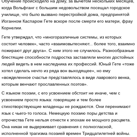
Обучение происходило на дому, за вычетом нескольких месяцев,
когда Вольфганг с большим недовольством посещал городское
училище, что было вызвано перестройкой дома, предпринятой
Иоганном Каспаром Гете вскоре после смерти его матери, фрау
Корнелии.
Гете утверждал, что «многоразличные системы, из которых
состоит человек», часто «взаимовытесняют... более того, взаимно
пожирают друг друга». С ним этого не случилось. Разнообразные
блестящие способности подростка заставляли многих достойных
людей видеть в нем наследника их профессий. Юный Гете «тоже
хотел сделать нечто из ряда вон выходящее», но ему
«вожделенное счастье представлялось в виде лаврового венка,
которым венчают прославленных поэтов».
С языком поэзии, с его усвоением обстоит не иначе, чем с
усвоением просто языка: говорящие и тем более
стихотворствующие младенцы не рождаются. Они перенимают
язык с чьего-то голоса. Немецкую поэзию поры детства и
отрочества Гете нельзя отнести к эпохам ее мощного расцвета.
Она никак не выдерживает сравнения с полногласной,
исполненной трагизма поэзией времен Тридцатилетней войны.