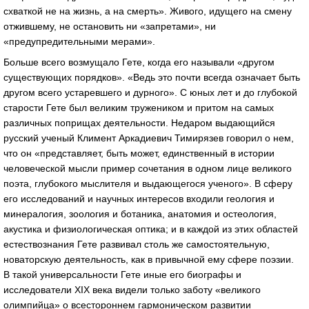
схваткой не на жизнь, а на смерть». Живого, идущего на смену
отжившему, не остановить ни «запретами», ни
«предупредительными мерами».
Больше всего возмущало Гете, когда его называли «другом
существующих порядков». «Ведь это почти всегда означает быть
другом всего устаревшего и дурного». С юных лет и до глубокой
старости Гете был великим тружеником и притом на самых
различных поприщах деятельности. Недаром выдающийся
русский ученый Климент Аркадиевич Тимирязев говорил о нем,
что он «представляет, быть может, единственный в истории
человеческой мысли пример сочетания в одном лице великого
поэта, глубокого мыслителя и выдающегося ученого». В сферу
его исследований и научных интересов входили геология и
минералогия, зоология и ботаника, анатомия и остеология,
акустика и физиологическая оптика; и в каждой из этих областей
естествознания Гете развивал столь же самостоятельную,
новаторскую деятельность, как в привычной ему сфере поэзии.
В такой универсальности Гете иные его биографы и
исследователи XIX века видели только заботу «великого
олимпийца» о всестороннем гармоническом развитии