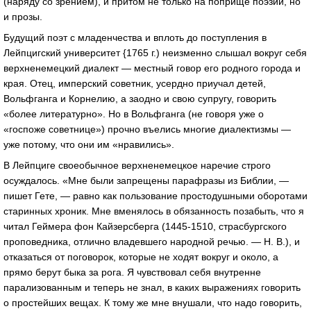
(наряду со зрением), и притом не только на поприще поэзии, но
и прозы.
Будущий поэт с младенчества и вплоть до поступления в
Лейпцигский университет {1765 г.) неизменно слышал вокруг себя
верхненемецкий диалект — местный говор его родного города и
края. Отец, имперский советник, усердно приучал детей,
Вольфганга и Корнелию, а заодно и свою супругу, говорить
«более литературно». Но в Вольфганга (не говоря уже о
«госпоже советнице») прочно въелись многие диалектизмы —
уже потому, что они им «нравились».
В Лейпциге своеобычное верхненемецкое наречие строго
осуждалось. «Мне были запрещены парафразы из Библии, —
пишет Гете, — равно как пользование простодушными оборотами
старинных хроник. Мне вменялось в обязанность позабыть, что я
читал Геймера фон Кайзерсберга (1445-1510, страсбургского
проповедника, отлично владевшего народной речью. — Н. В.), и
отказаться от поговорок, которые не ходят вокруг и около, а
прямо берут быка за рога. Я чувствовал себя внутренне
парализованным и теперь не знал, в каких выражениях говорить
о простейших вещах. К тому же мне внушали, что надо говорить,