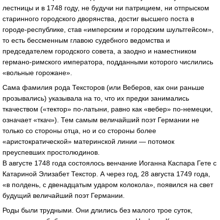
лестницы и в 1748 году, не будучи ни патрицием, ни отпрыском
старинного городского дворянства, достиг высшего поста в
городе-республике, став «имперским и городским шультгейсом»,
то есть бессменным главою судебного ведомства и
председателем городского совета, а заодно и наместником
германо-римского императора, подданными которого числились
«вольные горожане».
Сама фамилия рода Тексторов (или Веберов, как они раньше
прозывались) указывала на то, что их предки занимались
ткачеством («тектор» по-латыни, равно как «вебер» по-немецки,
означает «ткач»). Тем самым величайший поэт Германии не
только со стороны отца, но и со стороны более
«аристократической» материнской линии — потомок
преуспевших простолюдинов.
В августе 1748 года состоялось венчание Иоганна Каспара Гете с
Катариной Элизабет Текстор. А через год, 28 августа 1749 года,
«в полдень, с двенадцатым ударом колокола», появился на свет
будущий величайший поэт Германии.
Роды были трудными. Они длились без малого трое суток,