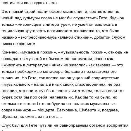
поэтически воссоздавать его.
Этот новый строй поэтического мышления и, соответственно,
новый лад культуры слова не мог бы осуществить Гете, будь он
только «живописцем в литературе», не умей он вовлекать в
гениальную круговерть поэтического творчества то, что было
названо «экспрессивно-музыкальной стихией», добытой слухом,
никак не зрением.
Конечно, «музыка в поэзии», «музыкальность поэзии», отнюдь не
совпадает с музыкой в обычном ее понимании, равно как
«живопись в литературе» никак не живопись как таковая — это
только необходимые метафоры большого познавательного
значения. Но Гете, так явственно ощущавший соприсутствие
«музыкального» начала в иных своих стихотворениях, не раз
говорил, что они могут быть поняты читателем, только если тот
будет, хотя бы про себя, напевать их. Как бы то ни было, но
сколько «текстов» Гете побудило его великих музыкальных
современников — Моцарта, Бетховена, Шуберта и, позднее,
Шумана положить их на ноты...
Слух был для Гете чуть ли не равноправным органом восприятия