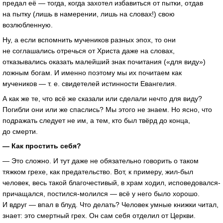
предал её — тогда, когда захотел избавиться от пытки, отдав
на пытку (лишь в намерении, лишь на словах!) свою
возлюбленную.
Ну, а если вспомнить мучеников разных эпох, то они
не соглашались отречься от Христа даже на словах,
отказывались оказать малейший знак почитания («для виду»)
ложным богам. И именно поэтому мы их почитаем как
мучеников — т. е. свидетелей истинности Евангелия.
А как же те, что всё же сказали или сделали нечто для виду?
Погибли они или же спаслись? Мы этого не знаем. Но ясно, что
подражать следует не им, а тем, кто был твёрд до конца,
до смерти.
— Как простить себя?
— Это сложно. И тут даже не обязательно говорить о таком
тяжком грехе, как предательство. Вот, к примеру, жил-был
человек, весь такой благочестивый, в храм ходил, исповедовался-
причащался, постился-молился — всё у него было хорошо.
И вдруг — впал в блуд. Что делать? Человек умные книжки читал,
знает: это смертный грех. Он сам себя отделил от Церкви.