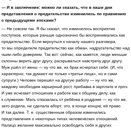
— И в заключение: можно ли сказать, что в наши дни
представления о предательстве изменились по сравнению
с предыдущими эпохами?
— Не совсем так. Я бы сказал, что изменилось восприятие
поступков, которые раньше однозначно бы воспринимались как
предательство. Если вернуться к началу нашего разговора,
то мы определили предательство как обман, надругательство над
чьим-либо доверием. Так вот: сейчас, как кажется, люди меньше
склонны верить друг другу, раскрываться навстречу друг другу.
Муж ушёл от жены — ну что же, их брак исчерпал себя. (И, что
характерно, так думают не только «третьи лица», но и сами
супруги.) Человек перешёл на другую работу — ну что же,
каждому необходим карьерный рост, прибавка в зарплате и проч.
И уже исчезает отношение к работе как к общему делу, как
к служению. Мать отказалась от ребёнка в роддоме — ну что же,
зато родила, не сделала аборт; это, в конце концов, её право.
И так далее. Т. е. существенным образом изменились
представления о некоторых типах человеческих отношений.
Налицо желание максимально освободить себя и других