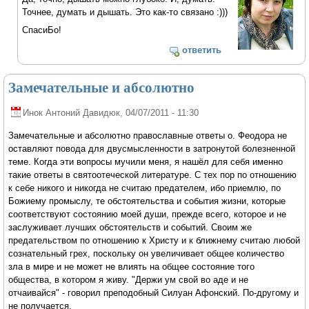
Точнее, думать и дышать. Это как-то связано :)))
СпасиБо!
ответить
Замечательные и абсолютно
Инок Антоний Давидюк
, 04/07/2011 - 11:30
Замечательные и абсолютно православные ответы о. Феодора не
оставляют повода для двусмысленности в затронутой болезненной
теме. Когда эти вопросы мучили меня, я нашёл для себя именно
такие ответы в святоотеческой литературе. С тех пор по отношению
к себе никого и никогда не считаю предателем, ибо приемлю, по
Божиему промыслу, те обстоятельства и события жизни, которые
соответствуют состоянию моей души, прежде всего, которое и не
заслуживает лучших обстоятельств и событий. Своим же
предательством по отношению к Христу и к ближнему считаю любой
сознательный грех, поскольку он увеличивает общее количество
зла в мире и не может не влиять на общее состояние того
общества, в котором я живу. "Держи ум свой во аде и не
отчаивайся" - говорил преподобный Силуан Афонский. По-другому и
не получается.