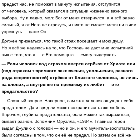
предаст нас, не поможет в минуту испытания, отступится
от человека, который оказался в ситуации жизненно важного
выбора. Ну и ладно, мол: Бог от меня отвернулся, а я всё равно
сильный, я от Него не отрекусь, и никто не сможет меня ни в чем
упрекнуть — даже Он.
Должен признаться, что такой страх посещает и мою душу.
Но я всё же надеюсь на то, что Господь не даст мне испытаний
выше того, что я — с Его помощью — смогу выдержать.
— Если человек под страхом смерти отрёкся от Христа или
(под страхом тюремного заключения, увольнения, разного
рода неприятностей) отрёкся от близкого человека, но лишь
на словах, а внутренне по-прежнему их любит — это
предательство?
— Сложный вопрос. Наверное, сам этот человек ощущает себя
предателем. Да и вряд ли может сохраниться та же любовь.
Впрочем, глубина предательства, если можно так выразиться,
бывает разной. Вспомним Оруэлла, «1984». Главный герой
выдал Джулию с головой — но и он, и его мучитель-воспитатель
были согласны в том, что он её не предал. Но затем он всё же