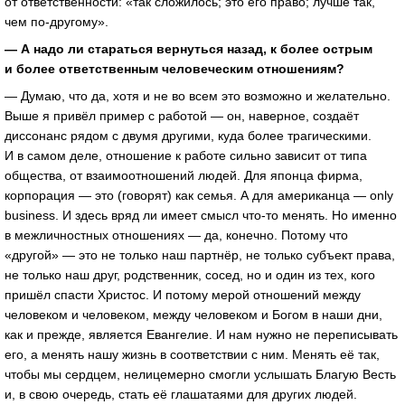
от ответственности: «так сложилось; это его право; лучше так,
чем по-другому».
— А надо ли стараться вернуться назад, к более острым
и более ответственным человеческим отношениям?
— Думаю, что да, хотя и не во всем это возможно и желательно.
Выше я привёл пример с работой — он, наверное, создаёт
диссонанс рядом с двумя другими, куда более трагическими.
И в самом деле, отношение к работе сильно зависит от типа
общества, от взаимоотношений людей. Для японца фирма,
корпорация — это (говорят) как семья. А для американца — only
business. И здесь вряд ли имеет смысл что-то менять. Но именно
в межличностных отношениях — да, конечно. Потому что
«другой» — это не только наш партнёр, не только субъект права,
не только наш друг, родственник, сосед, но и один из тех, кого
пришёл спасти Христос. И потому мерой отношений между
человеком и человеком, между человеком и Богом в наши дни,
как и прежде, является Евангелие. И нам нужно не переписывать
его, а менять нашу жизнь в соответствии с ним. Менять её так,
чтобы мы сердцем, нелицемерно смогли услышать Благую Весть
и, в свою очередь, стать её глашатаями для других людей.