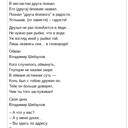
В несчастии друга познал.
Его (друга) близким назвал.
Познал "друга близкого" в радости,
Услышав, (от зависти) -- гадости!
Друзья не раз познАются в беде…
Не нужно рая рыбке, что в воде.
Уж взгляд иной у рыбки той,
Лишь окажись она… в сковороде!
Обман
Владимир Шебзухов
Кого случилось обмануть,
Глупцом не назови зазря.
В обмане истинная суть —
Коль был с тобою дружен он,
Тебе он больше доверял,
Чем ты того заслуживал!
Своя цена
Владимир Шебзухов
-- А что у вас?
-- А у меня донос...
-- Вы здесь по адресу,