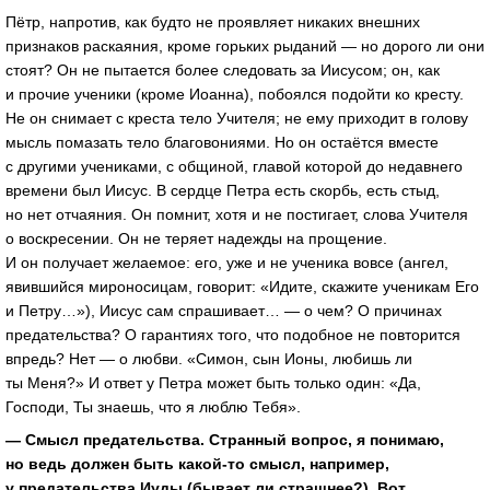
Пётр, напротив, как будто не проявляет никаких внешних
признаков раскаяния, кроме горьких рыданий — но дорого ли они
стоят? Он не пытается более следовать за Иисусом; он, как
и прочие ученики (кроме Иоанна), побоялся подойти ко кресту.
Не он снимает с креста тело Учителя; не ему приходит в голову
мысль помазать тело благовониями. Но он остаётся вместе
с другими учениками, с общиной, главой которой до недавнего
времени был Иисус. В сердце Петра есть скорбь, есть стыд,
но нет отчаяния. Он помнит, хотя и не постигает, слова Учителя
о воскресении. Он не теряет надежды на прощение.
И он получает желаемое: его, уже и не ученика вовсе (ангел,
явившийся мироносицам, говорит: «Идите, скажите ученикам Его
и Петру…»), Иисус сам спрашивает… — о чем? О причинах
предательства? О гарантиях того, что подобное не повторится
впредь? Нет — о любви. «Симон, сын Ионы, любишь ли
ты Меня?» И ответ у Петра может быть только один: «Да,
Господи, Ты знаешь, что я люблю Тебя».
— Смысл предательства. Странный вопрос, я понимаю,
но ведь должен быть какой-то смысл, например,
у предательства Иуды (бывает ли страшнее?). Вот