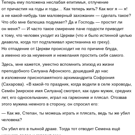
Теперь ему положена неслабая епитимья, отлучение
от причастия на годы и годы… Как теперь жить? Как мог я — я!
а не какой-нибудь там маловерный захожанин — сделать такое?
Что обо мне батюшка подумает? Да и Господь — простит ли
он меня? — И часто такое смирение паче гордости приводит
к тому, что человек уходит из Церкви (что и было истинной целью
диавола, когда тот подталкивал христианина ко греху).
Но отпадение от Церкви происходит не по причине блуда,
а именно из-за неумения и нежелания простить себя самого.
Здесь, мне кажется, уместно вспомнить эпизод из жизни
преподобного Силуана Афонского, дошедший до нас
в изложении приснопамятного архимандрита Софрония
(Сахарова). «В какой-то праздник, когда водили в селе хороводы,
Семён [мирское имя Силуана] смотрел, как один мужик, средних
лет, его односельчанин, играл на гармонике и плясал. Отозвав
этого мужика немного в сторону, он спросил его:
— Как же, Степан, ты можешь играть и плясать, ведь ты же убил
человека?
Он убил его в пьяной драке. Тогда тот отводит Семена ещё