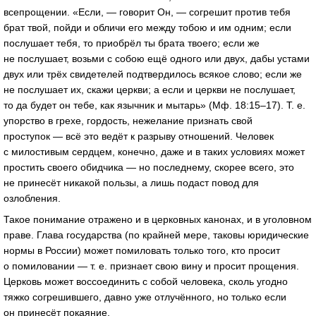
всепрощении. «Если, — говорит Он, — согрешит против тебя
брат твой, пойди и обличи его между тобою и им одним; если
послушает тебя, то приобрёл ты брата твоего; если же
не послушает, возьми с собою ещё одного или двух, дабы устами
двух или трёх свидетелей подтвердилось всякое слово; если же
не послушает их, скажи церкви; а если и церкви не послушает,
то да будет он тебе, как язычник и мытарь» (Мф. 18:15–17). Т. е.
упорство в грехе, гордость, нежелание признать свой
проступок — всё это ведёт к разрыву отношений. Человек
с милостивым сердцем, конечно, даже и в таких условиях может
простить своего обидчика — но последнему, скорее всего, это
не принесёт никакой пользы, а лишь подаст повод для
озлобления.
Такое понимание отражено и в церковных канонах, и в уголовном
праве. Глава государства (по крайней мере, таковы юридические
нормы в России) может помиловать только того, кто просит
о помиловании — т. е. признает свою вину и просит прощения.
Церковь может воссоединить с собой человека, сколь угодно
тяжко согрешившего, давно уже отлучённого, но только если
он принесёт покаяние.