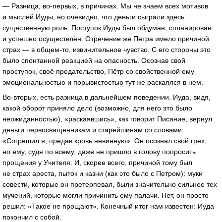
— Разница, во-первых, в причинах. Мы не знаем всех мотивов
и мыслей Иуды, но очевидно, что деньги сыграли здесь
существенную роль. Поступок Иуды был обдуман, спланирован
и успешно осуществлён. Отречение же Петра имело причиной
страх — в общем-то, извинительное чувство. С его стороны это
было спонтанной реакцией на опасность. Осознав свой
проступок, своё предательство, Пётр со свойственной ему
эмоциональностью и порывистостью тут же раскаялся в нем.
Во-вторых, есть разница в дальнейшем поведении. Иуда, видя,
какой оборот приняло дело (возможно, для него это было
неожиданностью), «раскаявшись», как говорит Писание, вернул
деньги первосвященникам и старейшинам со словами:
«Согрешил я, предав кровь невинную». Он осознал свой грех,
но ему, судя по всему, даже не пришло в голову попросить
прощения у Учителя. И, скорее всего, причиной тому был
не страх ареста, пыток и казни (как это было с Петром): муки
совести, которые он претерпевал, были значительно сильнее тех
мучений, которые могли причинить ему палачи. Нет, он просто
решил: «Такое не прощают». Конечный итог нам известен: Иуда
покончил с собой.