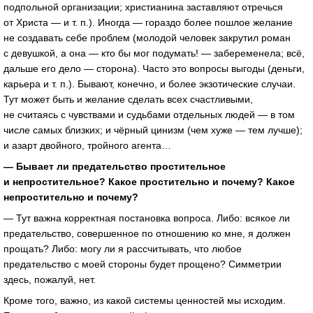
подпольной организации; христианина заставляют отречься
от Христа — и т. п.). Иногда — гораздо более пошлое желание
не создавать себе проблем (молодой человек закрутил роман
с девушкой, а она — кто бы мог подумать! — забеременела; всё,
дальше его дело — сторона). Часто это вопросы выгоды (деньги,
карьера и т. п.). Бывают, конечно, и более экзотические случаи.
Тут может быть и желание сделать всех счастливыми,
не считаясь с чувствами и судьбами отдельных людей — в том
числе самых близких; и чёрный цинизм (чем хуже — тем лучше);
и азарт двойного, тройного агента…
— Бывает ли предательство простительное
и непростительное? Какое простительно и почему? Какое
непростительно и почему?
— Тут важна корректная постановка вопроса. Либо: всякое ли
предательство, совершенное по отношению ко мне, я должен
прощать? Либо: могу ли я рассчитывать, что любое
предательство с моей стороны будет прощено? Симметрии
здесь, пожалуй, нет.
Кроме того, важно, из какой системы ценностей мы исходим.