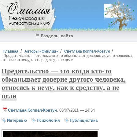
Перейти к основному содержанию
Омилия
Международный
литературный клуб
☰ Разделы сайта
Вы здесь
Главная
Авторы «Омилии»
Светлана Коппел-Ковтун
Предательство — это когда кто-то обманывает доверие другого человека,
относясь к нему, как к средству, а не цели
Предательство — это когда кто-то
обманывает доверие другого человека,
относясь к нему, как к средству, а не
цели
Светлана Коппел-Ковтун
, 03/07/2011 — 14:34
Интервью
Психология
Публицистика