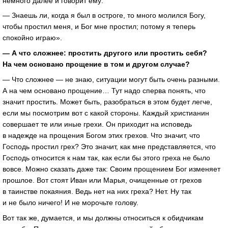
немного далее и говорит ему:
— Знаешь ли, когда я был в остроге, то много молился Богу,
чтобы простил меня, и Бог мне простил; потому я теперь
спокойно играю».
— А что сложнее: простить другого или простить себя?
На чем основано прощение в том и другом случае?
— Что сложнее — не знаю, ситуации могут быть очень разными.
А на чем основано прощение… Тут надо сперва понять, что
значит простить. Может быть, разобраться в этом будет легче,
если мы посмотрим вот с какой стороны. Каждый христианин
совершает те или иные грехи. Он приходит на исповедь
в надежде на прощения Богом этих грехов. Что значит, что
Господь простил грех? Это значит, как мне представляется, что
Господь относится к нам так, как если бы этого греха не было
вовсе. Можно сказать даже так: Своим прощением Бог изменяет
прошлое. Вот стоят Иван или Марья, очищенные от грехов
в таинстве покаяния. Ведь нет на них греха? Нет. Ну так
и не было ничего! И не морочьте голову.
Вот так же, думается, и мы должны относиться к обидчикам