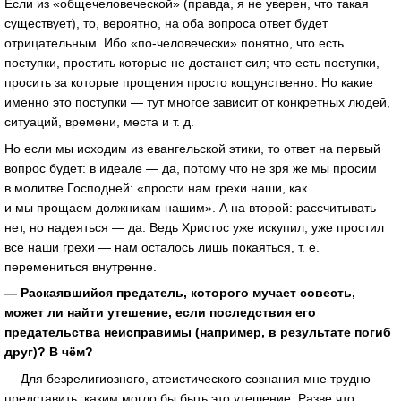
Если из «общечеловеческой» (правда, я не уверен, что такая
существует), то, вероятно, на оба вопроса ответ будет
отрицательным. Ибо «по-человечески» понятно, что есть
поступки, простить которые не достанет сил; что есть поступки,
просить за которые прощения просто кощунственно. Но какие
именно это поступки — тут многое зависит от конкретных людей,
ситуаций, времени, места и т. д.
Но если мы исходим из евангельской этики, то ответ на первый
вопрос будет: в идеале — да, потому что не зря же мы просим
в молитве Господней: «прости нам грехи наши, как
и мы прощаем должникам нашим». А на второй: рассчитывать —
нет, но надеяться — да. Ведь Христос уже искупил, уже простил
все наши грехи — нам осталось лишь покаяться, т. е.
перемениться внутренне.
— Раскаявшийся предатель, которого мучает совесть,
может ли найти утешение, если последствия его
предательства неисправимы (например, в результате погиб
друг)? В чём?
— Для безрелигиозного, атеистического сознания мне трудно
представить, каким могло бы быть это утешение. Разве что