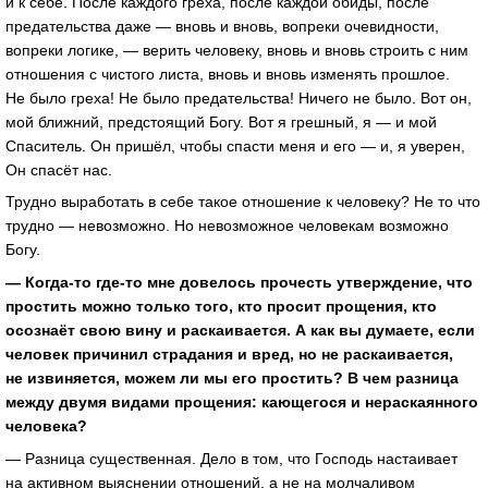
и к себе. После каждого греха, после каждой обиды, после
предательства даже — вновь и вновь, вопреки очевидности,
вопреки логике, — верить человеку, вновь и вновь строить с ним
отношения с чистого листа, вновь и вновь изменять прошлое.
Не было греха! Не было предательства! Ничего не было. Вот он,
мой ближний, предстоящий Богу. Вот я грешный, я — и мой
Спаситель. Он пришёл, чтобы спасти меня и его — и, я уверен,
Он спасёт нас.
Трудно выработать в себе такое отношение к человеку? Не то что
трудно — невозможно. Но невозможное человекам возможно
Богу.
— Когда-то где-то мне довелось прочесть утверждение, что
простить можно только того, кто просит прощения, кто
осознаёт свою вину и раскаивается. А как вы думаете, если
человек причинил страдания и вред, но не раскаивается,
не извиняется, можем ли мы его простить? В чем разница
между двумя видами прощения: кающегося и нераскаянного
человека?
— Разница существенная. Дело в том, что Господь настаивает
на активном выяснении отношений, а не на молчаливом