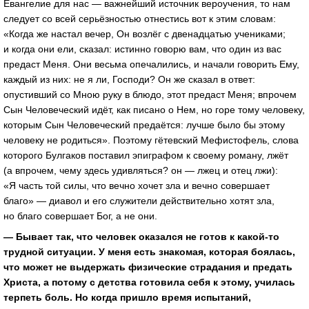
Евангелие для нас — важнейший источник вероучения, то нам
следует со всей серьёзностью отнестись вот к этим словам:
«Когда же настал вечер, Он возлёг с двенадцатью учениками;
и когда они ели, сказал: истинно говорю вам, что один из вас
предаст Меня. Они весьма опечалились, и начали говорить Ему,
каждый из них: не я ли, Господи? Он же сказал в ответ:
опустивший со Мною руку в блюдо, этот предаст Меня; впрочем
Сын Человеческий идёт, как писано о Нем, но горе тому человеку,
которым Сын Человеческий предаётся: лучше было бы этому
человеку не родиться». Поэтому гётевский Мефистофель, слова
которого Булгаков поставил эпиграфом к своему роману, лжёт
(а впрочем, чему здесь удивляться? он — лжец и отец лжи):
«Я часть той силы, что вечно хочет зла и вечно совершает
благо» — диавол и его служители действительно хотят зла,
но благо совершает Бог, а не они.
— Бывает так, что человек оказался не готов к какой-то
трудной ситуации. У меня есть знакомая, которая боялась,
что может не выдержать физические страдания и предать
Христа, а потому с детства готовила себя к этому, училась
терпеть боль. Но когда пришло время испытаний,