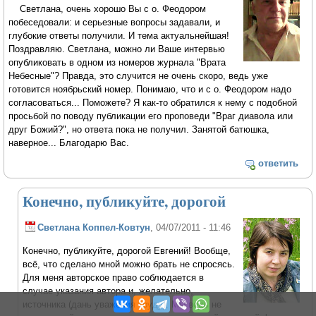
Светлана, очень хорошо Вы с о. Феодором
побеседовали: и серьезные вопросы задавали, и
глубокие ответы получили. И тема актуальнейшая!
Поздравляю. Светлана, можно ли Ваше интервью
опубликовать в одном из номеров журнала "Врата
Небесные"? Правда, это случится не очень скоро, ведь уже
готовится ноябрьский номер. Понимаю, что и с о. Феодором надо
согласоваться... Поможете? Я как-то обратился к нему с подобной
просьбой по поводу публикации его проповеди "Враг диавола или
друг Божий?", но ответа пока не получил. Занятой батюшка,
наверное... Благодарю Вас.
ответить
Конечно, публикуйте, дорогой
Светлана Коппел-Ковтун
, 04/07/2011 - 11:46
Конечно, публикуйте, дорогой Евгений! Вообще,
всё, что сделано мной можно брать не спросясь.
Для меня авторское право соблюдается в
случае указания автора и, желательно,
источника (дань уважения труду). Мы ведь не