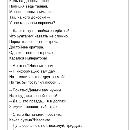
Коль на доносы спрос…
Полиция ведь тайная.
Мы все полны внимания.
Так, на кого доносим --
У вас мы разом спросим?
-- Да есть тут… неблагонадёжный,
Что бунтарём назвать не сложно.
Перед толпою -- не встречал,
Достойнее оратора.
Однако, гнев в его речах,
Касался императора!
-- А кто он?Назовите нам!
-- Я информацию вам дам.
Но… если честно, друг он мой!
Но так бы поступил любой…
-- Понятно!Деньги вам нужны
Из государственной казны!
-- Да… это правда… я в долгах!
Замучил непонятный страх…
-- С того бы начали, простите.
Какая сумма?Назовите…
-- Ну… сор… нет, нет, пожалуй, тридцать.