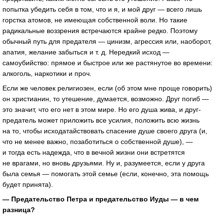
попытка убедить себя в том, что и я, и мой друг — всего лишь
горстка атомов, не имеющая собственной воли. Но такие
радикальные воззрения встречаются крайне редко. Поэтому
обычный путь для предателя — цинизм, агрессия или, наоборот,
апатия, желание забыться и т. д. Нередкий исход —
самоубийство: прямое и быстрое или же растянутое во времени:
алкоголь, наркотики и проч.
Если же человек религиозен, если (об этом мне проще говорить)
он христианин, то утешение, думается, возможно. Друг погиб —
это значит, что его нет в этом мире. Но его душа жива, и друг-
предатель может приложить все усилия, положить всю жизнь
на то, чтобы исходатайствовать спасение душе своего друга (и,
что не менее важно, позаботиться о собственной душе), —
и тогда есть надежда, что в вечной жизни они встретятся
не врагами, но вновь друзьями. Ну и, разумеется, если у друга
была семья — помогать этой семье (если, конечно, эта помощь
будет принята).
— Предательство Петра и предательство Иуды — в чем
разница?