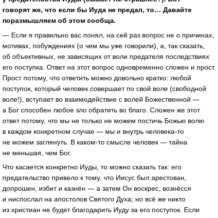
говорят же, что если бы Иуда не предал, то… Давайте
поразмышляем об этом сообща.
— Если я правильно вас понял, на сей раз вопрос не о причинах,
мотивах, побуждениях (о чем мы уже говорили), а, так сказать,
об объективных, не зависящих от воли предателя последствиях
его поступка. Ответ на этот вопрос одновременно сложен и прост.
Прост потому, что ответить можно довольно кратко: любой
поступок, который человек совершает по свой воле (свободной
воле!), вступает во взаимодействие с волей Божественной —
а Бог способен любое зло обратить во благо. Сложен же этот
ответ потому, что мы не только не можем постичь Божью волю
в каждом конкретном случае — мы и внутрь человека-то
не можем заглянуть. В каком-то смысле человек — тайна
не меньшая, чем Бог.
Что касается конкретно Иуды, то можно сказать так: его
предательство привело к тому, что Иисус был арестован,
допрошен, избит и казнён — а затем Он воскрес, вознёсся
и ниспослал на апостолов Святого Духа; но всё же никто
из христиан не будет благодарить Иуду за его поступок. Если