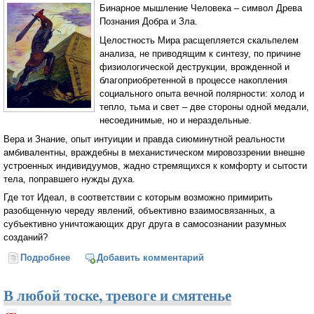
Бинарное мышление Человека – символ Древа
Познания Добра и Зла.
Целостность Мира расщепляется скальпелем
анализа, не приводящим к синтезу, по причине
физиологической деструкции, врожденной и
благоприобретенной в процессе накопления
социального опыта вечной полярности: холод и
тепло, тьма и свет – две стороны одной медали,
несоединимые, но и нераздельные.
Вера и Знание, опыт интуиции и правда сиюминутной реальности
амбивалентны, враждебны в механистическом мировоззрении внешне
устроенных индивидуумов, жадно стремящихся к комфорту и сытости
тела, поправшего нужды духа.
Где тот Идеал, в соответствии с которым возможно примирить
разобщенную череду явлений, объективно взаимосвязанных, а
субъективно уничтожающих друг друга в самосознании разумных
созданий?
Подробнее
о Драма выбора...
Добавить комментарий
В любой тоске, тревоге и смятенье