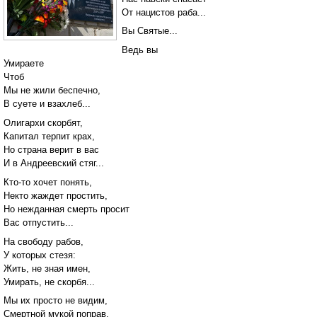
От нацистов раба...
Вы Святые...
Ведь вы
Умираете
Чтоб
Мы не жили беспечно,
В суете и взахлеб...
Олигархи скорбят,
Капитал терпит крах,
Но страна верит в вас
И в Андреевский стяг...
Кто-то хочет понять,
Некто жаждет простить,
Но нежданная смерть просит
Вас отпустить...
На свободу рабов,
У которых стезя:
Жить, не зная имен,
Умирать, не скорбя...
Мы их просто не видим,
Смертной мукой поправ,