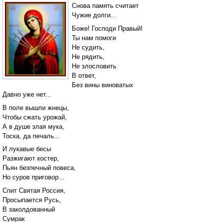
Снова память считает
Чужие долги...
Боже! Господи Правый!
Ты нам помоги
Не судить,
Не рядить,
Не злословить
В ответ,
Без вины виноватых
Давно уже нет...
В поле вышли жнецы,
Чтобы сжать урожай,
А в душе злая мука,
Тоска, да печаль...
И лукавые бесы
Разжигают костер,
Пьян безпечный повеса,
Но суров приговор...
Спит Святая Россия,
Просыпается Русь,
В заколдованный
Сумрак