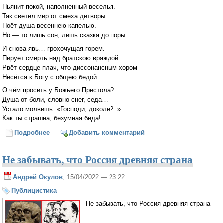
Пьянит покой, наполненный веселья.
Так светел мир от смеха детворы.
Поёт душа весеннею капелью.
Но — то лишь сон, лишь сказка до поры…
И снова явь… грохочущая горем.
Пирует смерть над братскою враждой.
Рвёт сердце плач, что диссонансным хором
Несётся к Богу с общею бедой.
О чём просить у Божьего Престола?
Душа от боли, словно снег, седа…
Устало молвишь: «Господи, доколе?..»
Как ты страшна, безумная беда!
Подробнее
о И снова сон...
Добавить комментарий
Не забывать, что Россия древняя страна
Андрей Окулов
, 15/04/2022 — 23:22
Публицистика
Не забывать, что Россия древняя страна