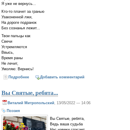
Я уже не вернусь...
Кто-то плачет за гранью
Узаконенной лжи,
На дороге подранок
Без сознанья лежит...
Твои пальцы как
Свечи
Устремляются
Ввысь,
Время раны
Не лечит,
Умоляю: Вернись!
Подробнее
о Чужие долги...
Добавить комментарий
Вы Святые, ребята...
Виталий Митропольский
, 13/05/2022 — 14:06
Поэзия
Вы Святые, ребята,
Ведь ваша судьба
Нас навеки спасает