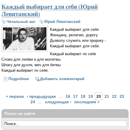
Каждый выбирает для себя (Юрий
Левитанский)
Читальный зал
Юрий Левитанский
Каждый выбирает для себя
Женщину, религию, дорогу.
Дьяволу служить или пророку -
Каждый выбирает для себя.
Каждый выбирает по себе
Слово для любви и для молитвы.
Шпагу для дуэли, меч для битвы
Каждый выбирает по себе.
Подробнее
о Каждый выбирает для себя (Юрий Левитанский)
Добавить комментарий
Страницы
« первая
‹ предыдущая
…
16
17
18
19
20
21
22
23
24
…
следующая ›
последняя »
Поиск на сайте