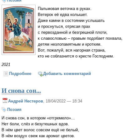
Поэзия
Пальмовая веточка в руках.
Ветерок её едва колышет.
Даже камни в состоянии услышать
и проснуться, отрясая прах
с первозданной и безгрешной плоти,
к славословью – правым подобает похвала,
детям незлопамятным и кротким.
Вот, пожалуй, вся нагорная страна,
кто не соблазнится о кресте Господнем.
2021
Подробнее
о Пальмовая веточка в руках
Добавить комментарий
И снова сон...
Андрей Нестеров
, 18/04/2022 — 18:34
Поэзия
И снова сон, в котором «отгремело»…
Нет боли, слёз и безутешных вдов.
В нём цвет волос совсем ещё не белый,
В нём воздух свеж как аромат цветов.