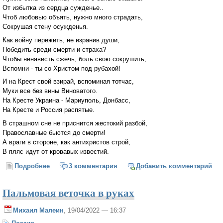
От избытка из сердца сужденье..
Чтоб любовью объять, нужно много страдать,
Сокрушая стену осужденья.
Как войну пережить, не изранив души,
Победить среди смерти и страха?
Чтобы ненависть сжечь, боль свою сокрушить,
Вспомни - ты со Христом под рубахой!
И на Крест свой взирай, вспоминая тотчас,
Муки все без вины Виноватого.
На Кресте Украина - Мариуполь, Донбасс,
На Кресте и Россия распятые.
В страшном сне не приснится жестокий разбой,
Православные бьются до смерти!
А враги в стороне, как антихристов строй,
В пляс идут от кровавых известий.
Подробнее
о Православные бьются до смерти
3 комментария
Добавить комментарий
Пальмовая веточка в руках
Михаил Малеин
, 19/04/2022 — 16:37