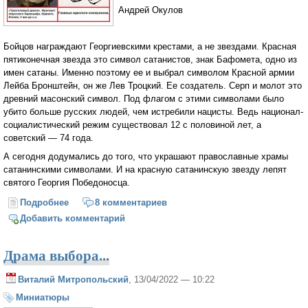
Андрей Окулов
Бойцов награждают Георгиевскими крестами, а не звездами. Красная
пятиконечная звезда это символ сатанистов, знак Бафомета, одно из
имен сатаны. Именно поэтому ее и выбрал символом Красной армии
Лейба Бронштейн, он же Лев Троцкий. Ее создатель. Серп и молот это
древний масонский символ. Под флагом с этими символами было
убито больше русских людей, чем истребили нацисты. Ведь национал-
социалистический режим существовал 12 с половиной лет, а
советский — 74 года.
А сегодня додумались до того, что украшают православные храмы
сатанинскими символами. И на красную сатанинскую звезду лепят
святого Георгия Победоносца.
Подробнее
о Не забывать, что Россия древняя страна
8 комментариев
Добавить комментарий
Драма выбора...
Виталий Митропольский
, 13/04/2022 — 10:22
Миниатюры