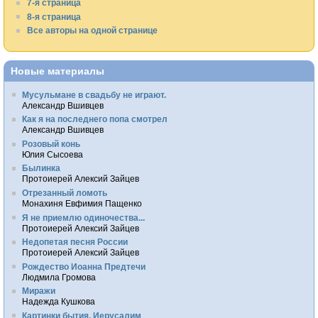
7-я страница
8-я страница
Все авторы на одной странице
Новые материалы
Мусульмане в свадьбу не играют.
Александр Вшивцев
Как я на последнего попа смотрел
Александр Вшивцев
Розовый конь
Юлия Сысоева
Былинка
Протоиерей Алексий Зайцев
Отрезанный ломоть
Монахиня Евфимия Пащенко
Я не приемлю одиночества...
Протоиерей Алексий Зайцев
Недопетая песня России
Протоиерей Алексий Зайцев
Рождество Иоанна Предтечи
Людмила Громова
Миражи
Надежда Кушкова
Картинки бытия. Иерусалим