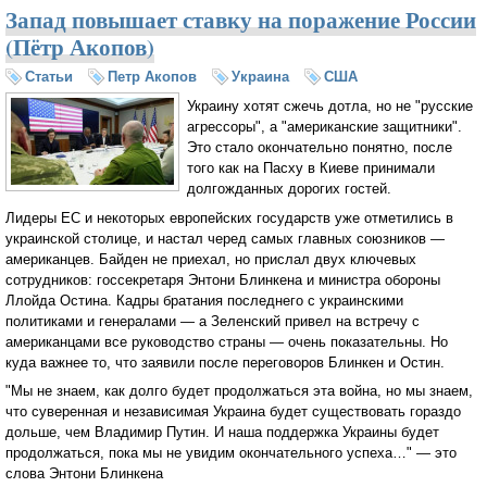
Запад повышает ставку на поражение России
(Пётр Акопов)
Статьи
Петр Акопов
Украина
США
Украину хотят сжечь дотла, но не "русские
агрессоры", а "американские защитники".
Это стало окончательно понятно, после
того как на Пасху в Киеве принимали
долгожданных дорогих гостей.
Лидеры ЕС и некоторых европейских государств уже отметились в
украинской столице, и настал черед самых главных союзников —
американцев. Байден не приехал, но прислал двух ключевых
сотрудников: госсекретаря Энтони Блинкена и министра обороны
Ллойда Остина. Кадры братания последнего с украинскими
политиками и генералами — а Зеленский привел на встречу с
американцами все руководство страны — очень показательны. Но
куда важнее то, что заявили после переговоров Блинкен и Остин.
"Мы не знаем, как долго будет продолжаться эта война, но мы знаем,
что суверенная и независимая Украина будет существовать гораздо
дольше, чем Владимир Путин. И наша поддержка Украины будет
продолжаться, пока мы не увидим окончательного успеха…" — это
слова Энтони Блинкена