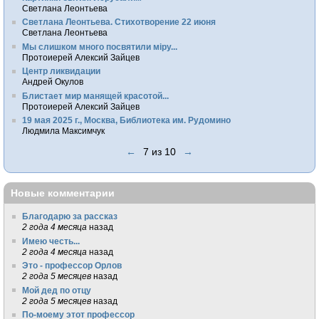
Светлана Леонтьева
Светлана Леонтьева. Стихотворение 22 июня
Светлана Леонтьева
Мы слишком много посвятили мiру...
Протоиерей Алексий Зайцев
Центр ликвидации
Андрей Окулов
Блистает мир манящей красотой...
Протоиерей Алексий Зайцев
19 мая 2025 г., Москва, Библиотека им. Рудомино
Людмила Максимчук
←
7 из 10
→
Новые комментарии
Благодарю за рассказ
2 года 4 месяца
назад
Имею честь...
2 года 4 месяца
назад
Это - профессор Орлов
2 года 5 месяцев
назад
Мой дед по отцу
2 года 5 месяцев
назад
По-моему этот профессор