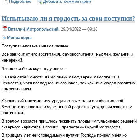
Подробнее
о Удаль русская...
Добавить комментарий
Испытываю ли я гордость за свои поступки?
Виталий Митропольский
, 29/04/2022 — 09:18
Миниатюры
Поступки человека бывают разные.
Все зависит от его воспитания, самовоспитания, мыслей, желаний и
намерений.
Лично о себе скажу следующее...
На заре своей юности я был очень самоуверен, самолюбив и
несчастен, хотя последнее не сознавал, так как не обладал развитым
самосознанием.
Юношеский максимализм уродливо сочетался с инфантильной
безответственностью и чувственной радостью угождения животным
инстинктам.
В зрелом возрасте пришлось пожинать плоды импульсивных решений,
скверного характера и прочих «прелестей» бурной молодости.
В тридцать лет неисповедимыми путями Господь привел меня ко