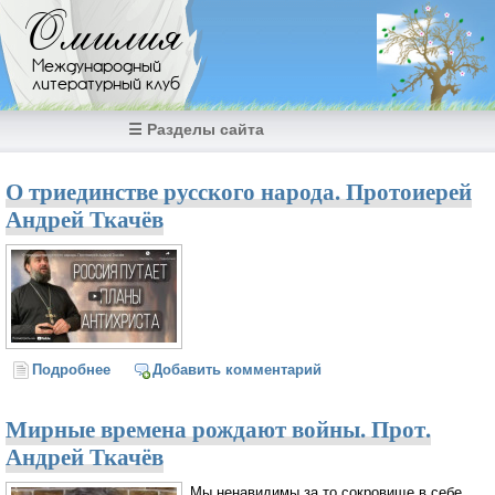
Перейти к основному содержанию
Омилия
Международный
литературный клуб
☰ Разделы сайта
О триединстве русского народа. Протоиерей
Андрей Ткачёв
Подробнее
о О триединстве русского народа. Протоиерей
Добавить комментарий
Андрей Ткачёв
Мирные времена рождают войны. Прот.
Андрей Ткачёв
Мы ненавидимы за то сокровище в себе,