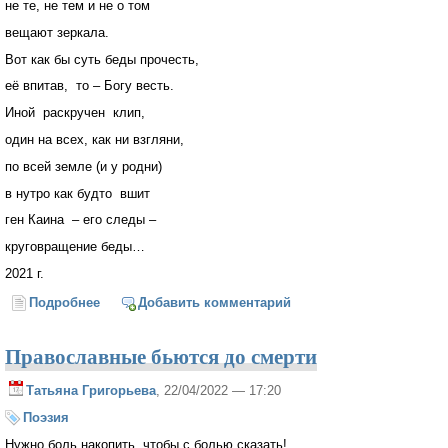
не те, не тем и не о том
вещают зеркала.
Вот как бы суть беды прочесть,
её впитав, то – Богу весть.
Иной раскручен клип,
один на всех, как ни взгляни,
по всей земле (и у родни)
в нутро как будто вшит
ген Каина – его следы –
круговращение беды…
2021 г.
Подробнее
о Грядёт "страстная"...
Добавить комментарий
Православные бьются до смерти
Татьяна Григорьева
, 22/04/2022 — 17:20
Поэзия
Нужно боль накопить, чтобы с болью сказать!