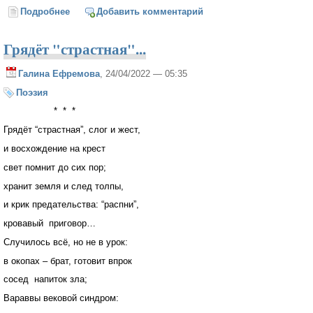
Подробнее
о Запад повышает ставку на поражение России
Добавить комментарий
(Пётр Акопов)
Грядёт "страстная"...
Галина Ефремова
, 24/04/2022 — 05:35
Поэзия
* * *
Грядёт “страстная”, слог и жест,
и восхождение на крест
свет помнит до сих пор;
хранит земля и след толпы,
и крик предательства: “распни”,
кровавый приговор…
Случилось всё, но не в урок:
в окопах – брат, готовит впрок
сосед напиток зла;
Вараввы вековой синдром: