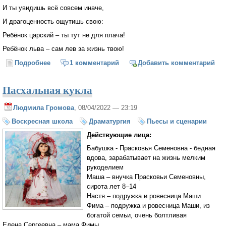
И ты увидишь всё совсем иначе,
И драгоценность ощутишь свою:
Ребёнок царский – ты тут не для плача!
Ребёнок льва – сам лев за жизнь твою!
Подробнее
о В любой тоске, тревоге и смятенье
1 комментарий
Добавить комментарий
Пасхальная кукла
Людмила Громова
, 08/04/2022 — 23:19
Воскресная школа
Драматургия
Пьесы и сценарии
Действующие лица:
Бабушка - Прасковья Семеновна - бедная
вдова, зарабатывает на жизнь мелким
рукоделием
Маша – внучка Прасковьи Семеновны,
сирота лет 8–14
Настя – подружка и ровесница Маши
Фима – подружка и ровесница Маши, из
богатой семьи, очень болтливая
Елена Сергеевна – мама Фимы