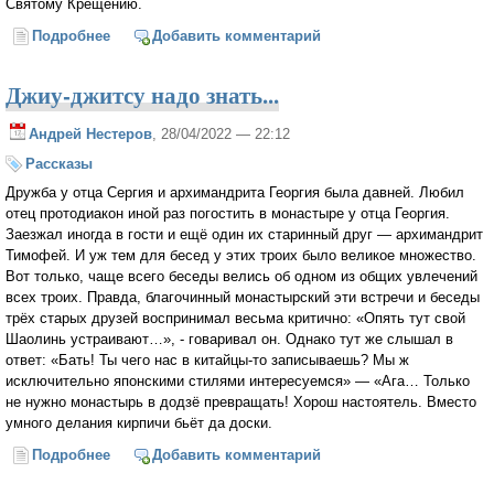
Святому Крещению.
Подробнее
о Испытываю ли я гордость за свои поступки?
Добавить комментарий
Джиу-джитсу надо знать...
Андрей Нестеров
, 28/04/2022 — 22:12
Рассказы
Дружба у отца Сергия и архимандрита Георгия была давней. Любил
отец протодиакон иной раз погостить в монастыре у отца Георгия.
Заезжал иногда в гости и ещё один их старинный друг — архимандрит
Тимофей. И уж тем для бесед у этих троих было великое множество.
Вот только, чаще всего беседы велись об одном из общих увлечений
всех троих. Правда, благочинный монастырский эти встречи и беседы
трёх старых друзей воспринимал весьма критично: «Опять тут свой
Шаолинь устраивают…», - говаривал он. Однако тут же слышал в
ответ: «Бать! Ты чего нас в китайцы-то записываешь? Мы ж
исключительно японскими стилями интересуемся» — «Ага… Только
не нужно монастырь в додзё превращать! Хорош настоятель. Вместо
умного делания кирпичи бьёт да доски.
Подробнее
о Джиу-джитсу надо знать...
Добавить комментарий