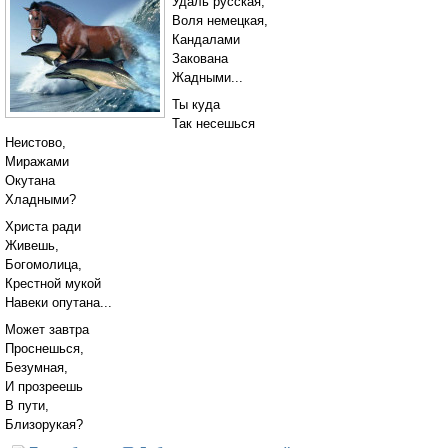
Удаль русская,
Воля немецкая,
Кандалами
Закована
Жадными...
Ты куда
Так несешься
Неистово,
Миражами
Окутана
Хладными?
Христа ради
Живешь,
Богомолица,
Крестной мукой
Навеки опутана...
Может завтра
Проснешься,
Безумная,
И прозреешь
В пути,
Близорукая?