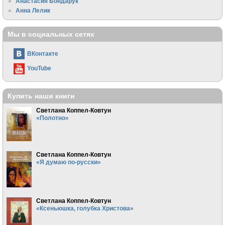
Анастасия Бондарук
Анна Лелик
Мы в социальных сетях
ВКонтакте
YouTube
Купить наши книги
Светлана Коппел-Ковтун
«Полотно»
Светлана Коппел-Ковтун
«Я думаю по-русски»
Светлана Коппел-Ковтун
«Ксеньюшка, голубка Христова»