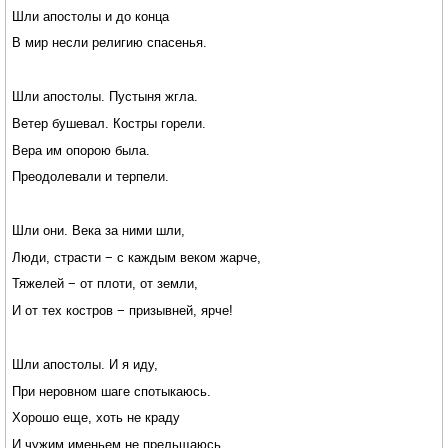
Шли апостолы и до конца
В мир несли религию спасенья.
Шли апостолы. Пустыня жгла.
Ветер бушевал. Костры горели.
Вера им опорою была.
Преодолевали и терпели.
Шли они. Века за ними шли,
Люди, страсти − с каждым веком жарче,
Тяжелей − от плоти, от земли,
И от тех костров − призывней, ярче!
Шли апостолы. И я иду,
При неровном шаге спотыкаюсь.
Хорошо еще, хоть не краду
И чужим именьем не прельщаюсь…