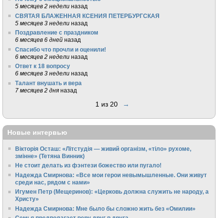
5 месяцев 2 недели
назад
СВЯТАЯ БЛАЖЕННАЯ КСЕНИЯ ПЕТЕРБУРГСКАЯ
5 месяцев 3 недели
назад
Поздравление с праздником
6 месяцев 6 дней
назад
Спасибо что прочли и оценили!
6 месяцев 2 недели
назад
Ответ к 18 вопросу
6 месяцев 3 недели
назад
Талант внушать и вера
7 месяцев 2 дня
назад
1 из 20
→
Новые интервью
Вікторія Осташ: «Літстудія — живий організм, «тіло» рухоме,
змінне» (Тетяна Винник)
Не стоит делать из фэнтези божество или пугало!
Надежда Смирнова: «Все мои герои невымышленные. Они живут
среди нас, рядом с нами»
Игумен Петр (Мещеринов): «Церковь должна служить не народу, а
Христу»
Надежда Смирнова: Мне было бы сложно жить без «Омилии»
Семья предполагает веру друг в друга