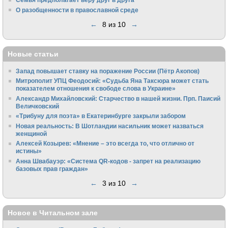
О разобщенности в православной среде
←
8 из 10
→
Новые статьи
Запад повышает ставку на поражение России (Пётр Акопов)
Митрополит УПЦ Феодосий: «Судьба Яна Таксюра может стать
показателем отношения к свободе слова в Украине»
Алек­сандр Михайловский: Старчество в нашей жизни. Прп. Паисий
Величковский
«Трибуну для поэта» в Екатеринбурге закрыли забором
Новая реальность: В Шотландии насильник может назваться
женщиной
Алексей Козырев: «Мнение – это всегда то, что отлично от
истины»
Анна Швабауэр: «Система QR-кодов - запрет на реализацию
базовых прав граждан»
←
3 из 10
→
Новое в Читальном зале