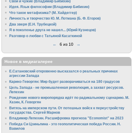
Свои и чужие (Владимир Бибихин)
Идея. Язык философии (Владимир Бибихин)
Что такое метафизика? (М. Хайдеггер)
Личность и творчество Ю. М. Лотмана (Б. Ф. Егоров)
Два зверя (Е.Н. Трубецкой)
Я в поколенье друга не нашел... (Юрий Кузнецов)
Разговор о любви с Татьяной Касаткиной
←
6 из 10
→
Новое в медиагалерее
Е.Сатановский откровенно высказался о реальных причинах
агрессии Запада
Каринэ Геворгян: Мир будет разворачиваться на 180 градусов
Цель Запада - не промышленная революция, а захват ресурсов.
Лепехин
Рождение нового миропорядка идёт по радикальному сценарию. М.
Хазин, К. Геворгян
Витязь на имперском пути. От потешных войск к переустройству
государства. Сергей Марнов
Владимир Лепехин. Расшифровка прогноза "Economist" на 2023
Победа Си Цзиньпина - это геополитическая победа России. Н.
Вавилов