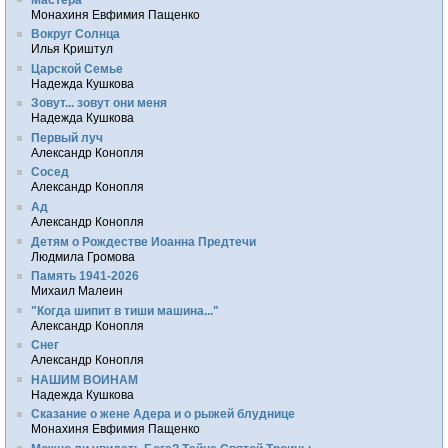
Монахиня Евфимия Пащенко
Вокруг Солнца
Илья Криштул
Царской Семье
Надежда Кушкова
Зовут... зовут они меня
Надежда Кушкова
Первый луч
Александр Конопля
Сосед
Александр Конопля
Ад
Александр Конопля
Детям о Рождестве Иоанна Предтечи
Людмила Громова
Память 1941-2026
Михаил Малеин
"Когда шипит в тиши машина..."
Александр Конопля
Снег
Александр Конопля
НАШИМ ВОИНАМ
Надежда Кушкова
Сказание о жене Адера и о рыжей блуднице
Монахиня Евфимия Пащенко