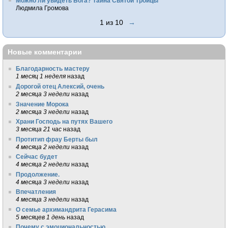
Можно ли увидеть Бога? Тайна Святой Троицы
Людмила Громова
1 из 10
→
Новые комментарии
Благодарность мастеру
1 месяц 1 неделя
назад
Дорогой отец Алексий, очень
2 месяца 3 недели
назад
Значение Морока
2 месяца 3 недели
назад
Храни Господь на путях Вашего
3 месяца 21 час
назад
Протитип фрау Берты был
4 месяца 2 недели
назад
Сейчас будет
4 месяца 2 недели
назад
Продолжение.
4 месяца 3 недели
назад
Впечатления
4 месяца 3 недели
назад
О семье архимандрита Герасима
5 месяцев 1 день
назад
Почему с эмоциональностью