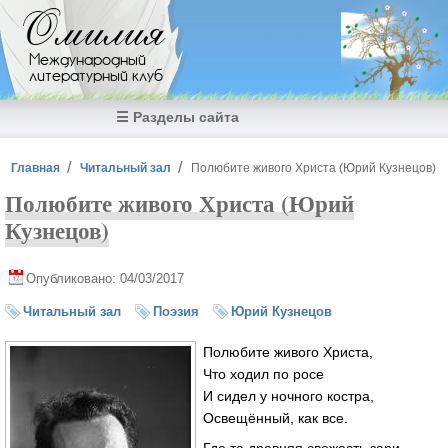
Перейти к основному содержанию
Омилия
Международный
литературный клуб
☰ Разделы сайта
Вы здесь
Главная
Читальный зал
Полюбите живого Христа (Юрий Кузнецов)
Полюбите живого Христа (Юрий
Кузнецов)
Опубликовано: 04/03/2017
Читальный зал
Поэзия
Юрий Кузнецов
Полюбите живого Христа,
Что ходил по росе
И сидел у ночного костра,
Освещённый, как все.
Где та древняя свежесть зари,