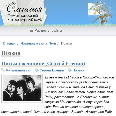
Перейти к основному содержанию
Омилия
Международный
литературный клуб
☰ Разделы сайта
Вы здесь
Главная
Читальный зал
Теги
Поэзия
Поэзия
Письмо женщине (Сергей Есенин)
Читальный зал
Сергей Есенин
Поэзия
12 августа 1917 года в Кирико-Улитовской
церкви Вологодского уезда обвенчались
Сергей Есенин и Зинаида Райх. В браке у
них родилось двое детей. Через пять лет
Райх, расставшись с Есениным, вышла
замуж за Мейерхольда. А еще через два
года Есенин написал стихотворение,
посвященное своей бывшей жене, актрисе Зинаиде Николаевне Райх.