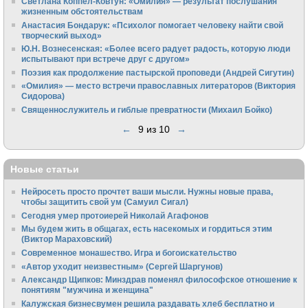
Светлана Коппел-Ковтун: «Омилия» — результат послушания
жизненным обстоятельствам
Анастасия Бондарук: «Психолог помогает человеку найти свой
творческий выход»
Ю.Н. Вознесенская: «Более всего радует радость, которую люди
испытывают при встрече друг с другом»
Поэзия как продолжение пастырской проповеди (Андрей Сигутин)
«Омилия» — место встречи православных литераторов (Виктория
Сидорова)
Священнослужитель и гиблые превратности (Михаил Бойко)
←
9 из 10
→
Новые статьи
Нейросеть просто прочтет ваши мысли. Нужны новые права,
чтобы защитить свой ум (Самуил Сигал)
Сегодня умер протоиерей Николай Агафонов
Мы будем жить в общагах, есть насекомых и гордиться этим
(Виктор Мараховский)
Cовременное монашество. Игра и богоискательство
«Автор уходит неизвестным» (Сергей Шаргунов)
Александр Щипков: Минздрав поменял философское отношение к
понятиям "мужчина и женщина"
Калужская бизнесвумен решила раздавать хлеб бесплатно и