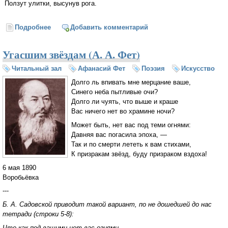
Ползут улитки, высунув рога.
Подробнее
о Засуха (Николай Заболоцкий)
Добавить комментарий
Угасшим звёздам (А. А. Фет)
Читальный зал
Афанасий Фет
Поэзия
Искусство
Долго ль впивать мне мерцание ваше,
Синего неба пытливые очи?
Долго ли чуять, что выше и краше
Вас ничего нет во храмине ночи?
Может быть, нет вас под теми огнями:
Давняя вас погасила эпоха, —
Так и по смерти лететь к вам стихами,
К призракам звёзд, буду призраком вздоха!
6 мая 1890
Воробьёвка
---
Б. А. Садовской приводит такой вариант, по не дошедшей до нас
тетради (строки 5-8):
Что как под вашими нет вас огнями,