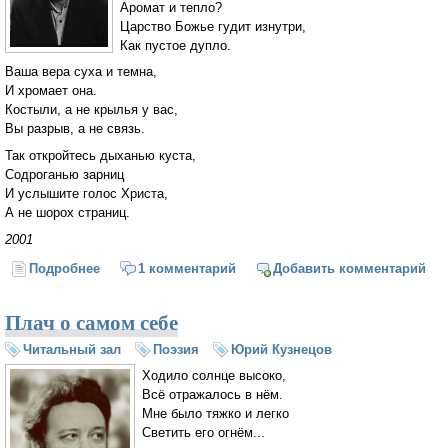
Аромат и тепло?
Царство Божье гудит изнутри,
Как пустое дупло.
Ваша вера суха и темна,
И хромает она.
Костыли, а не крылья у вас,
Вы разрыв, а не связь.
Так откройтесь дыханью куста,
Содроганью зарниц
И услышите голос Христа,
А не шорох страниц.
2001
Подробнее
о Полюбите живого Христа (Юрий Кузнецов)
1 комментарий
Добавить комментарий
Плач о самом себе
Читальный зал
Поэзия
Юрий Кузнецов
Ходило солнце высоко,
Всё отражалось в нём.
Мне было тяжко и легко
Светить его огнём...