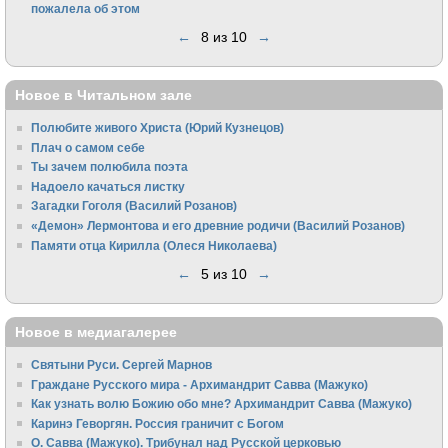
пожалела об этом
←
8 из 10
→
Новое в Читальном зале
Полюбите живого Христа (Юрий Кузнецов)
Плач о самом себе
Ты зачем полюбила поэта
Надоело качаться листку
Загадки Гоголя (Василий Розанов)
«Демон» Лермонтова и его древние родичи (Василий Розанов)
Памяти отца Кирилла (Олеся Николаева)
←
5 из 10
→
Новое в медиагалерее
Святыни Руси. Сергей Марнов
Граждане Русского мира - Архимандрит Савва (Мажуко)
Как узнать волю Божию обо мне? Архимандрит Савва (Мажуко)
Каринэ Геворгян. Россия граничит с Богом
О. Савва (Мажуко). Трибунал над Русской церковью