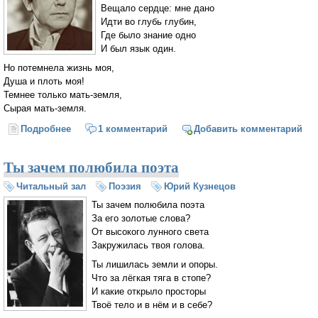
Вещало сердце: мне дано
Идти во глубь глубин,
Где было знание одно
И был язык один.
Но потемнела жизнь моя,
Душа и плоть моя!
Темнее только мать-земля,
Сырая мать-земля.
Подробнее
о Плач о самом себе
1 комментарий
Добавить комментарий
Ты зачем полюбила поэта
Читальный зал
Поэзия
Юрий Кузнецов
Ты зачем полюбила поэта
За его золотые слова?
От высокого лунного света
Закружилась твоя голова.
Ты лишилась земли и опоры.
Что за лёгкая тяга в стопе?
И какие открыло просторы
Твоё тело и в нём и в себе?