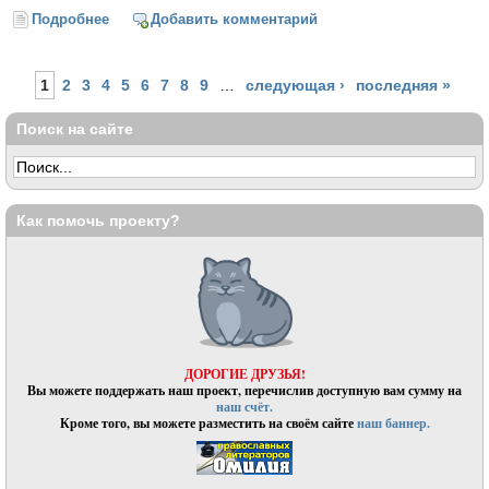
Подробнее
о Как беден наш язык (Афанасий Фет)
Добавить комментарий
Страницы
1
2
3
4
5
6
7
8
9
…
следующая ›
последняя »
Поиск на сайте
Как помочь проекту?
ДОРОГИЕ ДРУЗЬЯ!
Вы можете поддержать наш проект, перечислив доступную вам сумму на
наш счёт.
Кроме того, вы можете разместить на своём сайте
наш баннер.