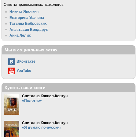
Ответы православных психологов:
Никита Яночкин
Екатерина Усачева
Татьяна Бобровских
Анастасия Бондарук
Анна Лелик
Мы в социальных сетях
ВКонтакте
YouTube
Купить наши книги
Светлана Коппел-Ковтун
«Полотно»
Светлана Коппел-Ковтун
«Я думаю по-русски»