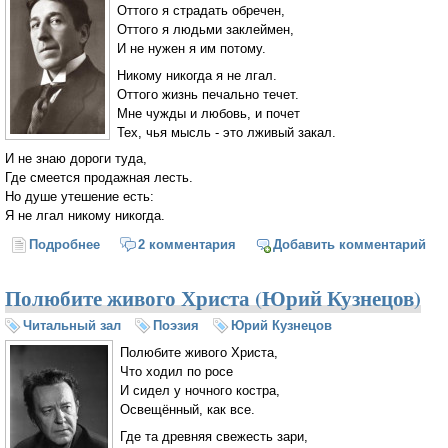
Оттого я страдать обречен,
Оттого я людьми заклеймен,
И не нужен я им потому.
Никому никогда я не лгал.
Оттого жизнь печально течет.
Мне чужды и любовь, и почет
Тех, чья мысль - это лживый закал.
И не знаю дороги туда,
Где смеется продажная лесть.
Но душе утешение есть:
Я не лгал никому никогда.
Подробнее
о Я не лгал (Игорь Северянин)
2 комментария
Добавить комментарий
Полюбите живого Христа (Юрий Кузнецов)
Читальный зал
Поэзия
Юрий Кузнецов
Полюбите живого Христа,
Что ходил по росе
И сидел у ночного костра,
Освещённый, как все.
Где та древняя свежесть зари,