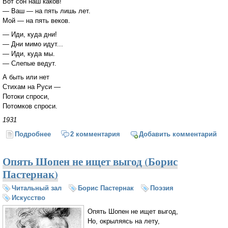
Вот сон наш каков!
— Ваш — на пять лишь лет.
Мой — на пять веков.
— Иди, куда дни!
— Дни мимо идут...
— Иди, куда мы.
— Слепые ведут.
А быть или нет
Стихам на Руси —
Потоки спроси,
Потомков спроси.
1931
Подробнее
о Не нужен твой стих... (Марина Цветаева)
2 комментария
Добавить комментарий
Опять Шопен не ищет выгод (Борис
Пастернак)
Читальный зал
Борис Пастернак
Поэзия
Искусство
Опять Шопен не ищет выгод,
Но, окрыляясь на лету,