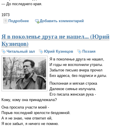
— До последнего края.

1973
Подробнее
о Надоело качаться листку
Добавить комментарий
Я в поколенье друга не нашел... (Юрий
Кузнецов)
Читальный зал
Юрий Кузнецов
Поэзия
Я в поколенье друга не нашел,
И годы не восполнили утраты.
Забытое письмо вчера прочел
Без адреса, без подписи и даты.
Поклонная и мягкая строка
Далекое сиянье излучала.
Его писала женская рука -
Кому, кому она принадлежала?
Она просила участи моей -
Порыв последний зрелости бездомной.
А я не знаю, чем ответил ей,
Я все забыл, я ничего не помню.