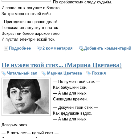
По сребристому следу судьбы.
И попал он к лягушке в болото,
За три моря от отчей избы.
- Пригодится на правое дело! -
Положил он лягушку в платок.
Вскрыл ей белое царское тело
И пустил электрический ток.
Подробнее
о Атомная сказка (Юрий Кузнецов)
2 комментария
Добавить комментарий
Не нужен твой стих... (Марина Цветаева)
Читальный зал
Марина Цветаева
Поэзия
— Не нужен твой стих —
Как бабушкин сон.
— А мы для иных
Сновидим времен.
— Докучен твой стих —
Как дедушкин вздох.
— А мы для иных
Дозорим эпох.
— В пять лет— целый свет —