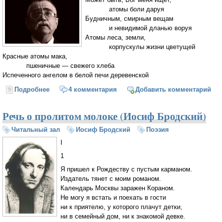
атомы боли даруя
Будничным, смирным вещам
и невидимой дланью воруя
Атомы леса, земли,
корпускулы жизни цветущей
Красные атомы мака,
пшеничные — свежего хлеба
Испеченного ангелом в белой печи деревенской
Подробнее
о Может быть, Бог меня ищет... (Сергей
4 комментария
Добавить комментарий
Стратановский)
Речь о пролитом молоке (Иосиф Бродский)
Читальный зал
Иосиф Бродский
Поэзия
I
1
Я пришел к Рождеству с пустым карманом.
Издатель тянет с моим романом.
Календарь Москвы заражен Кораном.
Не могу я встать и поехать в гости
ни к приятелю, у которого плачут детки,
ни в семейный дом, ни к знакомой девке.