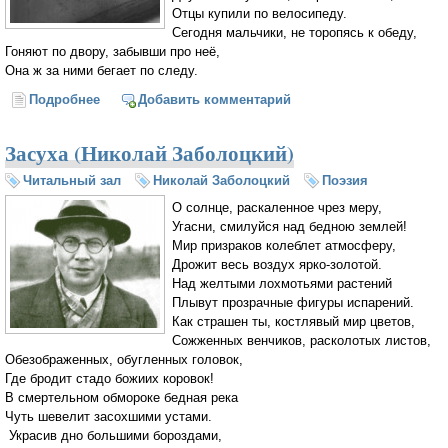
Отцы купили по велосипеду.
Сегодня мальчики, не торопясь к обеду,
Гоняют по двору, забывши про неё,
Она ж за ними бегает по следу.
Подробнее
о Некрасивая девочка (Николай Заболоцкий)
Добавить комментарий
Засуха (Николай Заболоцкий)
Читальный зал
Николай Заболоцкий
Поэзия
О солнце, раскаленное чрез меру,
Угасни, смилуйся над бедною землей!
Мир призраков колеблет атмосферу,
Дрожит весь воздух ярко-золотой.
Над желтыми лохмотьями растений
Плывут прозрачные фигуры испарений.
Как страшен ты, костлявый мир цветов,
Сожженных венчиков, расколотых листов,
Обезображенных, обугленных головок,
Где бродит стадо божиих коровок!
В смертельном обмороке бедная река
Чуть шевелит засохшими устами.
Украсив дно большими бороздами,