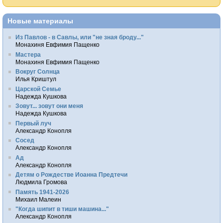
Новые материалы
Из Павлов - в Савлы, или "не зная броду..."
Монахиня Евфимия Пащенко
Мастера
Монахиня Евфимия Пащенко
Вокруг Солнца
Илья Криштул
Царской Семье
Надежда Кушкова
Зовут... зовут они меня
Надежда Кушкова
Первый луч
Александр Конопля
Сосед
Александр Конопля
Ад
Александр Конопля
Детям о Рождестве Иоанна Предтечи
Людмила Громова
Память 1941-2026
Михаил Малеин
"Когда шипит в тиши машина..."
Александр Конопля