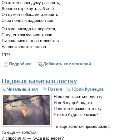
Он хотел свою думу развеять,
Дорогое стряхнуть забытьё.
Он сумел небесами измерить
Свой полёт и паденье твоё.
Он уже никогда не вернётся,
След его заглушила трава.
Ты заплачешь, а он отзовётся
На свои золотые слова.
1977
Подробнее
о Ты зачем полюбила поэта
Добавить комментарий
Надоело качаться листку
Читальный зал
Поэзия
Юрий Кузнецов
Надоело качаться листку

Над бегущей водою.

Полетел и развеял тоску...

Что же будет со мною?

То ещё золотой промелькнёт,

То ещё — золотая.

И спросил я: — Куда вас несёт?
