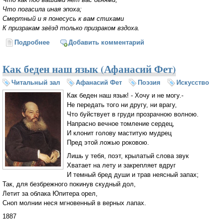
Что погасила иная эпоха;
Смертный и я понесусь к вам стихами
К призракам звёзд только призраком вздоха.
Подробнее
о Угасшим звёздам (А. А. Фет)
Добавить комментарий
Как беден наш язык (Афанасий Фет)
Читальный зал
Афанасий Фет
Поэзия
Искусство
Как беден наш язык! - Хочу и не могу.-
Не передать того ни другу, ни врагу,
Что буйствует в груди прозрачною волною.
Напрасно вечное томление сердец,
И клонит голову маститую мудрец
Пред этой ложью роковою.
Лишь у тебя, поэт, крылатый слова звук
Хватает на лету и закрепляет вдруг
И темный бред души и трав неясный запах;
Так, для безбрежного покинув скудный дол,
Летит за облака Юпитера орел,
Сноп молнии неся мгновенный в верных лапах.
1887