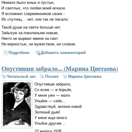
Немало было юных и пустых,
И светлых, что любви моей искали.
Я вспомнил современников своих -
Их спутниц.. . нет, они так не писали.
Такой души на свете больше нет.
Забытую за поколеньем новым,
Никто не вырвал имени на свет
Ни верностью, ни мужеством, ни словом.
Подробнее
о Я в поколенье друга не нашел... (Юрий Кузнецов)
Добавить комментарий
Опустивши забрало... (Марина Цветаева)
Читальный зал
Поэзия
Марина Цветаева
Опустивши забрало,
Со всем — в борьбе,
У меня уже — мало
Улыбок — себе…
Здравствуй, зелени новой
Зеленый дым!
У меня еще много
Улыбок другим…
22 марта 1938