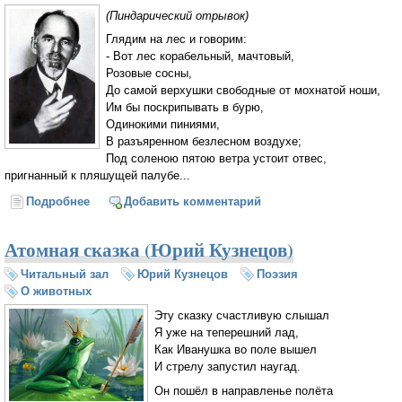
(Пиндарический отрывок)
Глядим на лес и говорим:
- Вот лес корабельный, мачтовый,
Розовые сосны,
До самой верхушки свободные от мохнатой ноши,
Им бы поскрипывать в бурю,
Одинокими пиниями,
В разъяренном безлесном воздухе;
Под соленою пятою ветра устоит отвес,
пригнанный к пляшущей палубе...
Подробнее
о Нашедший подкову (Осип Мандельштам)
Добавить комментарий
Атомная сказка (Юрий Кузнецов)
Читальный зал
Юрий Кузнецов
Поэзия
О животных
Эту сказку счастливую слышал
Я уже на теперешний лад,
Как Иванушка во поле вышел
И стрелу запустил наугад.
Он пошёл в направленье полёта