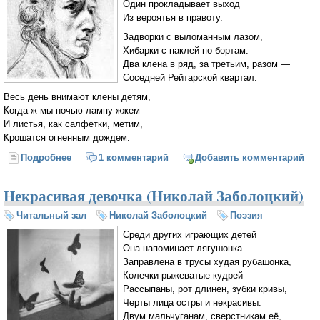
Один прокладывает выход
Из вероятья в правоту.
Задворки с выломанным лазом,
Хибарки с паклей по бортам.
Два клена в ряд, за третьим, разом —
Соседней Рейтарской квартал.
Весь день внимают клены детям,
Когда ж мы ночью лампу жжем
И листья, как салфетки, метим,
Крошатся огненным дождем.
Подробнее
о Опять Шопен не ищет выгод (Борис Пастернак)
1 комментарий
Добавить комментарий
Некрасивая девочка (Николай Заболоцкий)
Читальный зал
Николай Заболоцкий
Поэзия
Среди других играющих детей
Она напоминает лягушонка.
Заправлена в трусы худая рубашонка,
Колечки рыжеватые кудрей
Рассыпаны, рот длинен, зубки кривы,
Черты лица остры и некрасивы.
Двум мальчуганам, сверстникам её,