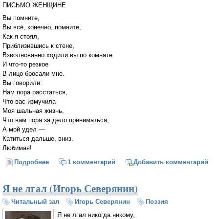
ПИСЬМО ЖЕНЩИНЕ
Вы помните,
Вы всё, конечно, помните,
Как я стоял,
Приблизившись к стене,
Взволнованно ходили вы по комнате
И что-то резкое
В лицо бросали мне.
Вы говорили:
Нам пора расстаться,
Что вас измучила
Моя шальная жизнь,
Что вам пора за дело приниматься,
А мой удел —
Катиться дальше, вниз.
Любимая!
Подробнее
о Письмо женщине (Сергей Есенин)
1 комментарий
Добавить комментарий
Я не лгал (Игорь Северянин)
Читальный зал
Игорь Северянин
Поэзия
Я не лгал никогда никому,