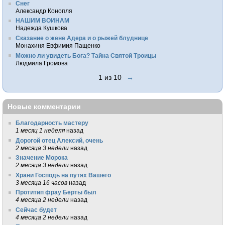
Снег
Александр Конопля
НАШИМ ВОИНАМ
Надежда Кушкова
Сказание о жене Адера и о рыжей блуднице
Монахиня Евфимия Пащенко
Можно ли увидеть Бога? Тайна Святой Троицы
Людмила Громова
1 из 10
→
Новые комментарии
Благодарность мастеру
1 месяц 1 неделя
назад
Дорогой отец Алексий, очень
2 месяца 3 недели
назад
Значение Морока
2 месяца 3 недели
назад
Храни Господь на путях Вашего
3 месяца 16 часов
назад
Протитип фрау Берты был
4 месяца 2 недели
назад
Сейчас будет
4 месяца 2 недели
назад