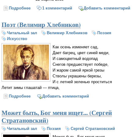
Подробнее
о Опустивши забрало... (Марина Цветаева)
1 комментарий
Добавить комментарий
Поэт (Велимир Хлебников)
Читальный зал
Велимир Хлебников
Поэзия
Искусство
Как осень изменяет сад,
Дает багрец, цвет синей меди,
И самоцветный водопад
Снегов предшествует победе,
И жаром самой яркой грезы
Стволы украшены березы,
И с летней зеленью проститься
Летит зимы глашатай — птица,
Подробнее
о Поэт (Велимир Хлебников)
Добавить комментарий
Может быть, Бог меня ищет... (Сергей
Стратановский)
Читальный зал
Поэзия
Сергей Стратановский
Может быть, Бог меня ищет,