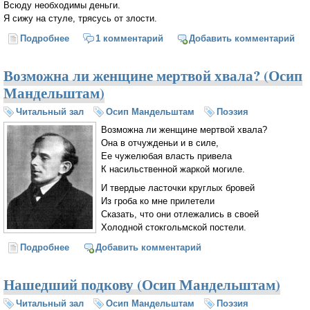
Всюду необходимы деньги.
Я сижу на стуле, трясусь от злости.
Подробнее
о Речь о пролитом молоке (Иосиф Бродский)
1 комментарий
Добавить комментарий
Возможна ли женщине мертвой хвала? (Осип
Мандельштам)
Читальный зал
Осип Мандельштам
Поэзия
Возможна ли женщине мертвой хвала?
Она в отчужденьи и в силе,
Ее чужелюбая власть привела
К насильственной жаркой могиле.
И твердые ласточки круглых бровей
Из гроба ко мне прилетели
Сказать, что они отлежались в своей
Холодной стокгольмской постели.
Подробнее
о Возможна ли женщине мертвой хвала? (Осип
Добавить комментарий
Мандельштам)
Нашедший подкову (Осип Мандельштам)
Читальный зал
Осип Мандельштам
Поэзия