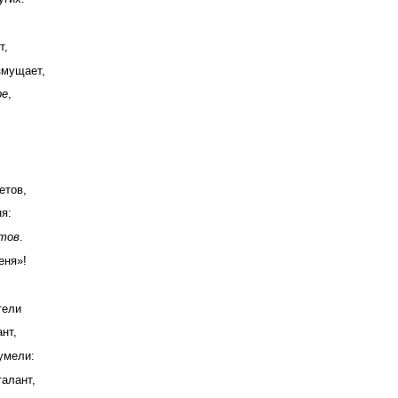
т,
змущает,
ре
,
етов,
я:
этов
.
еня»!
тели
нт,
умели:
алант,