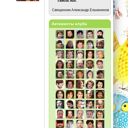
сквозь них.
Священник Александр Ельчанинов
Активисты клуба