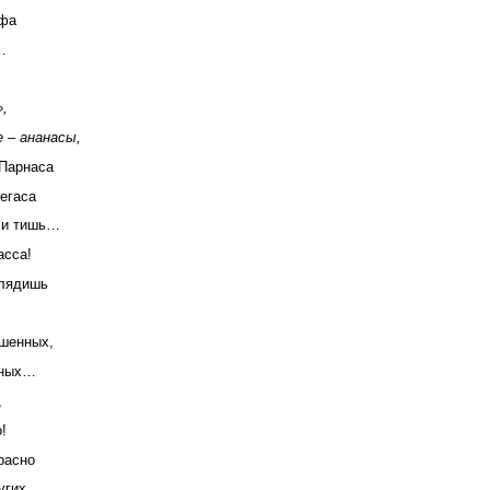
фа
…
,
 – ананасы,
 Парнаса
егаса
 и тишь…
асса!
лядишь
ршенных,
нных…
,
!
расно
угих.