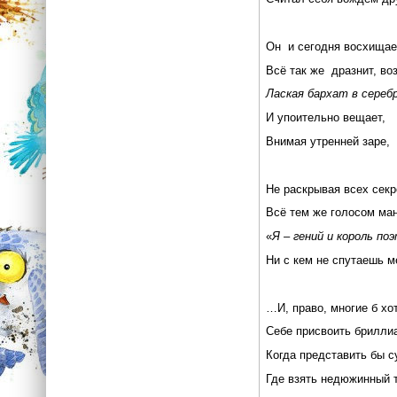
Он и сегодня восхищае
Всё так же дразнит, во
Лаская бархат в сереб
И упоительно вещает,
Внимая утренней заре,
Не раскрывая всех секр
Всё тем же голосом ман
«
Я – гений и король по
Ни с кем не спутаешь м
…И, право, многие б хо
Себе присвоить бриллиа
Когда представить бы с
Где взять недюжинный т