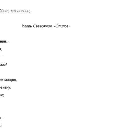
дет, как солнце,
ерянин, «Эпилог»
янин…
,
 –
 своим!
ом мощно,
овизну.
но;
а –
о!