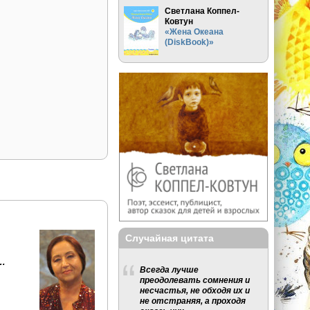
Светлана Коппел-
Ковтун
«Жена Океана
(DiskBook)»
Случайная цитата
…
Всегда лучше
преодолевать сомнения и
несчастья, не обходя их и
не отстраняя, а проходя