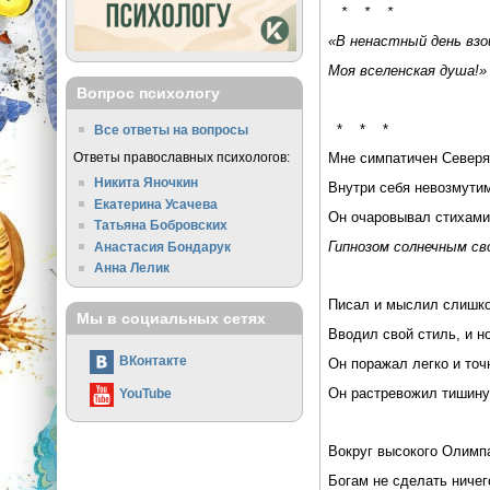
* * *
«В ненастный день взой
Моя вселенская душа!»
Вопрос психологу
Игорь Сев
* * *
Все ответы на вопросы
Ответы православных психологов:
Мне симпатичен Север
Никита Яночкин
Внутри себя невозмутим
Екатерина Усачева
Он очаровывал стихами
Татьяна Бобровских
Гипнозом солнечным
Анастасия Бондарук
Анна Лелик
Писал и мыслил слишк
Мы в социальных сетях
Вводил свой стиль, и н
ВКонтакте
Он поражал легко и точ
Он растревожил тишину
YouTube
Вокруг высокого Олимп
Богам не сделать ничег