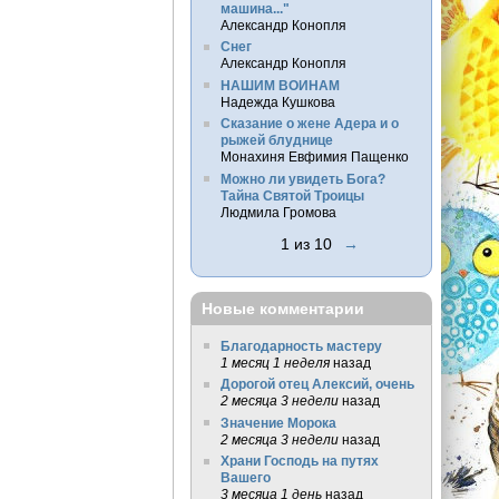
машина..."
Александр Конопля
Снег
Александр Конопля
НАШИМ ВОИНАМ
Надежда Кушкова
Сказание о жене Адера и о
рыжей блуднице
Монахиня Евфимия Пащенко
Можно ли увидеть Бога?
Тайна Святой Троицы
Людмила Громова
1 из 10
→
Новые комментарии
Благодарность мастеру
1 месяц 1 неделя
назад
Дорогой отец Алексий, очень
2 месяца 3 недели
назад
Значение Морока
2 месяца 3 недели
назад
Храни Господь на путях
Вашего
3 месяца 1 день
назад