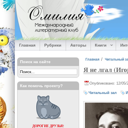
Перейти к основному содержанию
Омилия
Международный
литературный клуб
Главная
Рубрики
Авторы
Книги
Ин
Вы здесь
Главная
Читальный з
Поиск на сайте
Я не лгал (Иг
Опубликовано: 12/05/
Как помочь проекту?
Читальный зал
И
ДОРОГИЕ ДРУЗЬЯ!