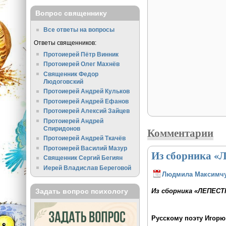
Вопрос священнику
Все ответы на вопросы
Ответы священников:
Протоиерей Пётр Винник
Протоиерей Олег Махнёв
Священник Федор
Людоговский
Протоиерей Андрей Кульков
Протоиерей Андрей Ефанов
Протоиерей Алексий Зайцев
Протоиерей Андрей
Спиридонов
Комментарии
Протоиерей Андрей Ткачёв
Протоиерей Василий Мазур
Из сборника 
Священник Сергий Бегиян
Иерей Владислав Береговой
Людмила Максимч
Задать вопрос психологу
Из сборника «ЛЕПЕС
Русскому поэту Игорю 