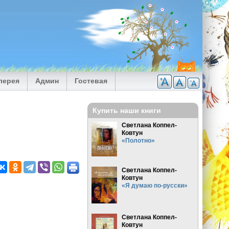
лерея
Админ
Гостевая
Купить наши книги
Светлана Коппел-
Ковтун
«Полотно»
Светлана Коппел-
Ковтун
«Я думаю по-русски»
Светлана Коппел-
Ковтун