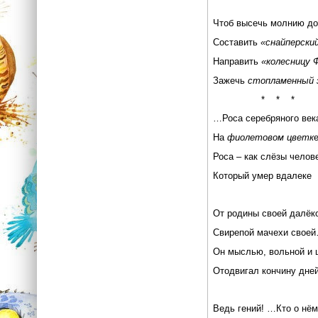
Чтоб высечь молнию до
Составить
«снайперски
Направить
«колесницу 
Зажечь
стопламенный 
* * *
…Роса серебряного век
На
фиолетовом цветк
е
Роса – как слёзы челов
Который умер вдалеке
От родины своей далёк
Свирепой мачехи свое
Он мыслью, вольной и 
Отодвигал кончину дней
Ведь гений! …Кто о нём