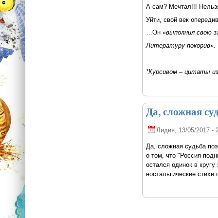
А сам? Мечтал!!! Нель
Уйти, свой век опередив
…Он
«выполнил свою з
Литературу покорив».
*Курсивом – цитаты из
Да, сложная су
Лидия
, 13/05/2017 - 
Да, сложная судьба поэ
о том, что "Россия подн
остался одинок в кругу 
ностальгические стихи 