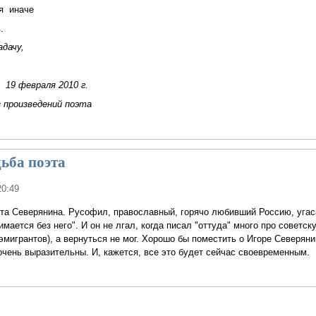
зя иначе
.
адачу,
19 февраля 2010 г.
 произведений поэта
дьба поэта
20:49
та Северянина. Русофил, православный, горячо любивший Россию, угаса
имается без него". И он не лгал, когда писал "оттуда" много про советск
эмигрантов), а вернуться не мог. Хорошо бы поместить о Игоре Северяни
очень выразительны. И, кажется, все это будет сейчас своевременным.