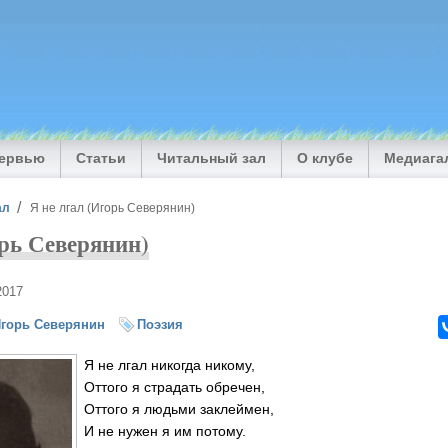
тервью
Статьи
Читальный зал
О клубе
Медиага
ал
Я не лгал (Игорь Северянин)
орь Северянин)
2017
горь Северянин
Поэзия
Я не лгал никогда никому,
Оттого я страдать обречен,
Оттого я людьми заклеймен,
И не нужен я им потому.