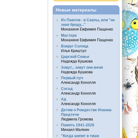
Новые материалы
Из Павлов - в Савлы, или "не
зная броду..."
Монахиня Евфимия Пащенко
Мастера
Монахиня Евфимия Пащенко
Вокруг Солнца
Илья Криштул
Царской Семье
Надежда Кушкова
Зовут... зовут они меня
Надежда Кушкова
Первый луч
Александр Конопля
Сосед
Александр Конопля
Ад
Александр Конопля
Детям о Рождестве Иоанна
Предтечи
Людмила Громова
Память 1941-2026
Михаил Малеин
"Когда шипит в тиши