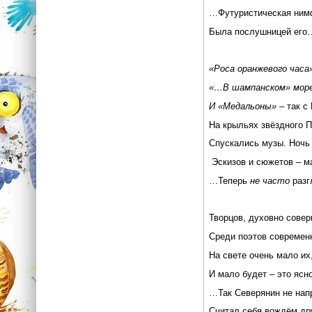
…Футуристическая ним
Была послушницей его
«Роса оранжевого часа»
«…В шампанском» море
И «Медальоны» –
так с
На крыльях звёздного П
Спускались музы. Ночь
Эскизов и сюжетов – м
…Теперь
не часто
разг
Творцов, духовно сове
Среди поэтов совреме
На свете очень мало их
И мало будет – это ясно
…Так Северянин не нап
Считал себя вождём др