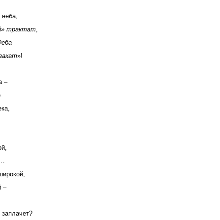
 неба,
й» трактат
,
Феба
закат
»!
а –
.
ека,
ой,
й…
широкой,
 –
 заплачет?