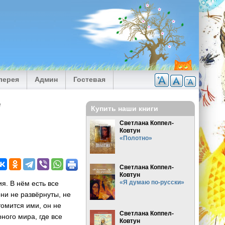
лерея
Админ
Гостевая
е
Купить наши книги
Светлана Коппел-
Ковтун
«Полотно»
Светлана Коппел-
Ковтун
«Я думаю по-русски»
я. В нём есть все
ни не развёрнуты, не
томится ими, он не
Светлана Коппел-
ного мира, где все
Ковтун