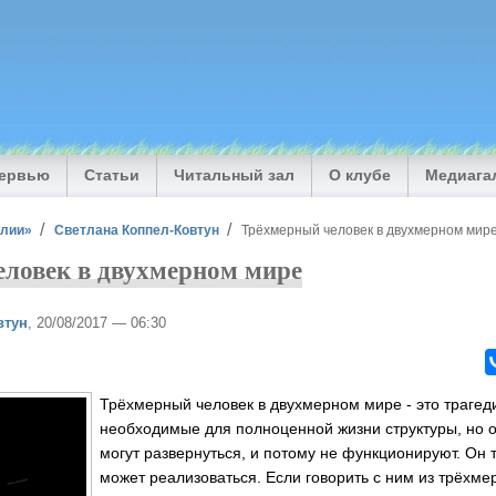
тервью
Статьи
Читальный зал
О клубе
Медиага
илии»
Светлана Коппел-Ковтун
Трёхмерный человек в двухмерном мир
ловек в двухмерном мире
втун
, 20/08/2017 — 06:30
Трёхмерный человек в двухмерном мире - это трагеди
необходимые для полноценной жизни структуры, но о
могут развернуться, и потому не функционируют. Он 
может реализоваться. Если говорить с ним из трёхмер