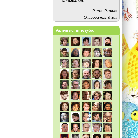
страдания.
Ромен Роллан
Очарованная душа
Активисты клуба