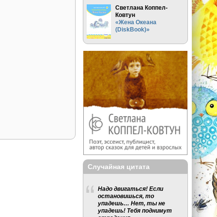
Светлана Коппел-
Ковтун
«Жена Океана
(DiskBook)»
Случайная цитата
Надо двигаться! Если
остановишься, то
упадешь… Нет, ты не
упадешь! Тебя поднимут