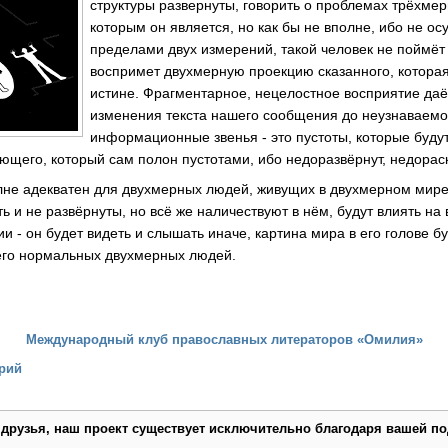
структуры развернуты, говорить о проблемах трёхмер
которым он является, но как бы не вполне, ибо не ос
пределами двух измерений, такой человек не поймёт
воспримет двухмерную проекцию сказанного, которая
истине. Фрагментарное, нецелостное восприятие даё
изменения текста нашего сообщения до неузнаваемос
информационные звенья - это пустоты, которые буду
щего, который сам полон пустотами, ибо недоразвёрнут, недорас
олне адекватен для двухмерных людей, живущих в двухмерном мире
ь и не развёрнуты, но всё же наличествуют в нём, будут влиять на
- он будет видеть и слышать иначе, картина мира в его голове бу
его нормальных двухмерных людей.
Международный клуб православных литераторов «Омилия»
рий
 друзья, наш проект существует исключительно благодаря вашей по