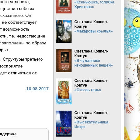
ного человека,
«Ксеньюшка, голубка
Христова»
уществил себя за
 сказанного. Он
 не соответствует
Светлана Коппел-
Ковтун
т возможность
«Макаровы крылья»
ти, т.е. недостающие
т заполнены по образу
крыт.
Светлана Коппел-
Ковтун
. Структуры третьего
«В чуланчике
изношенных вещей»
 восприятие
дет отличаться от
Светлана Коппел-
Ковтун
16.08.2017
«Сквозь тень»
Светлана Коппел-
Ковтун
«Высекательница
Искр»
ддержке.