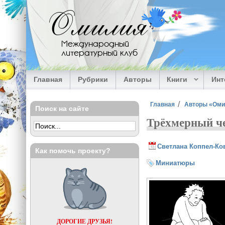
Перейти к основному содержанию
Омилия
Международный
литературный клуб
Главная
Рубрики
Авторы
Книги
Ин
Вы здесь
Главная
Авторы «Ом
Поиск на сайте
Трёхмерный че
Светлана Коппел-Ко
Как помочь проекту?
Миниатюры
ДОРОГИЕ ДРУЗЬЯ!