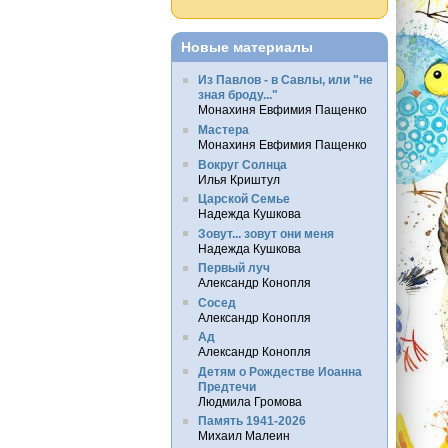
Новые материалы
Из Павлов - в Савлы, или "не
зная броду..."
Монахиня Евфимия Пащенко
Мастера
Монахиня Евфимия Пащенко
Вокруг Солнца
Илья Криштул
Царской Семье
Надежда Кушкова
Зовут... зовут они меня
Надежда Кушкова
Первый луч
Александр Конопля
Сосед
Александр Конопля
Ад
Александр Конопля
Детям о Рождестве Иоанна
Предтечи
Людмила Громова
Память 1941-2026
Михаил Малеин