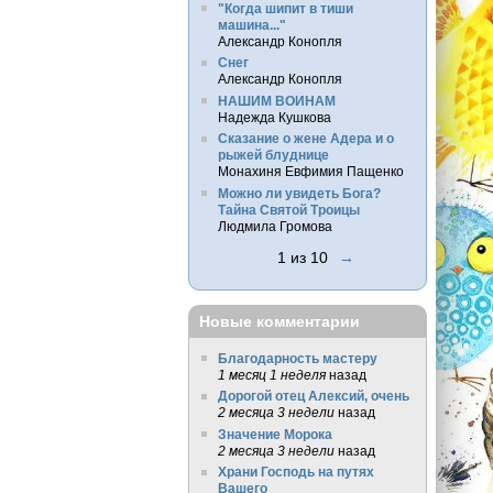
"Когда шипит в тиши
машина..."
Александр Конопля
Снег
Александр Конопля
НАШИМ ВОИНАМ
Надежда Кушкова
Сказание о жене Адера и о
рыжей блуднице
Монахиня Евфимия Пащенко
Можно ли увидеть Бога?
Тайна Святой Троицы
Людмила Громова
1 из 10
→
Новые комментарии
Благодарность мастеру
1 месяц 1 неделя
назад
Дорогой отец Алексий, очень
2 месяца 3 недели
назад
Значение Морока
2 месяца 3 недели
назад
Храни Господь на путях
Вашего