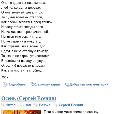
Она не здешних нив жилица.
Люблю, когда на деревах
Огонь зеленый шевелится.
То сучья золотых стволов,
Как свечи, теплятся пред тайной,
И расцветают звезды слов
На их листве первоначальной.
Понятен мне земли глагол,
Но не стряхну я муку эту,
Как отразивший в водах дол
Вдруг в небе ставшую комету.
Так кони не стряхнут хвостами
В хребты их пьющую луну…
О, если б прорасти глазами,
Как эти листья, в глубину.
1919
Подробнее
о Душа грустит о небесах (С. Есенин)
1 комментарий
Добавить комментарий
Осень (Сергей Есенин)
Читальный зал
Поэзия
Сергей Есенин
Тихо в чаще можжевеля по обрыву.