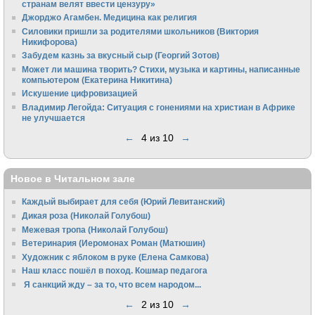
странам велят ввести цензуру»
Джорджо Агамбен. Медицина как религия
Силовики пришли за родителями школьников (Виктория
Никифорова)
Забудем казнь за вкусный сыр (Георгий Зотов)
Может ли машина творить? Стихи, музыка и картины, написанные
компьютером (Екатерина Никитина)
Искушение цифровизацией
Владимир Легойда: Ситуация с гонениями на христиан в Африке
не улучшается
←
4 из 10
→
Новое в Читальном зале
Каждый выбирает для себя (Юрий Левитанский)
Дикая роза (Николай Голубош)
Межевая тропа (Николай Голубош)
Ветеринария (Иеромонах Роман (Матюшин)
Художник с яблоком в руке (Елена Самкова)
Наш класс пошёл в поход. Кошмар педагога
Я санкций жду – за то, что всем народом...
←
2 из 10
→