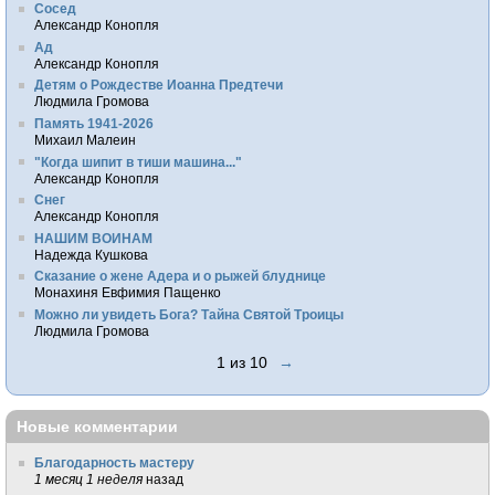
Сосед
Александр Конопля
Ад
Александр Конопля
Детям о Рождестве Иоанна Предтечи
Людмила Громова
Память 1941-2026
Михаил Малеин
"Когда шипит в тиши машина..."
Александр Конопля
Снег
Александр Конопля
НАШИМ ВОИНАМ
Надежда Кушкова
Сказание о жене Адера и о рыжей блуднице
Монахиня Евфимия Пащенко
Можно ли увидеть Бога? Тайна Святой Троицы
Людмила Громова
1 из 10
→
Новые комментарии
Благодарность мастеру
1 месяц 1 неделя
назад