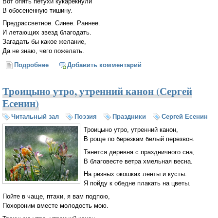
Вот опять петухи кукарекнули
В обосененную тишину.
Предрассветное. Синее. Раннее.
И летающих звезд благодать.
Загадать бы какое желание,
Да не знаю, чего пожелать.
Подробнее
о Листья падают, листья падают (Сергей Есенин)
Добавить комментарий
Троицыно утро, утренний канон (Сергей
Есенин)
Читальный зал
Поэзия
Праздники
Сергей Есенин
Троицыно утро, утренний канон,
В роще по березкам белый перезвон.
Тянется деревня с праздничного сна,
В благовесте ветра хмельная весна.
На резных окошках ленты и кусты.
Я пойду к обедне плакать на цветы.
Пойте в чаще, птахи, я вам подпою,
Похороним вместе молодость мою.