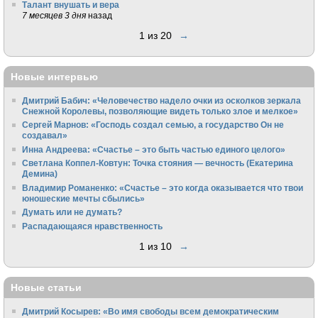
Талант внушать и вера
7 месяцев 3 дня
назад
1 из 20
→
Новые интервью
Дмитрий Бабич: «Человечество надело очки из осколков зеркала
Снежной Королевы, позволяющие видеть только злое и мелкое»
Сергей Марнов: «Господь создал семью, а государство Он не
создавал»
Инна Андреева: «Счастье – это быть частью единого целого»
Светлана Коппел-Ковтун: Точка стояния — вечность (Екатерина
Демина)
Владимир Романенко: «Счастье – это когда оказывается что твои
юношеские мечты сбылись»
Думать или не думать?
Распадающаяся нравственность
1 из 10
→
Новые статьи
Дмитрий Косырев: «Во имя свободы всем демократическим