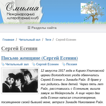
Перейти к основному содержанию
Омилия
Международный
литературный клуб
☰ Разделы сайта
Вы здесь
Главная
Читальный зал
Теги
Сергей Есенин
Сергей Есенин
Письмо женщине (Сергей Есенин)
Читальный зал
Сергей Есенин
Поэзия
12 августа 1917 года в Кирико-Улитовской
церкви Вологодского уезда обвенчались
Сергей Есенин и Зинаида Райх. В браке у
них родилось двое детей. Через пять лет
Райх, расставшись с Есениным, вышла
замуж за Мейерхольда. А еще через два
года Есенин написал стихотворение,
посвященное своей бывшей жене, актрисе Зинаиде Николаевне Райх.