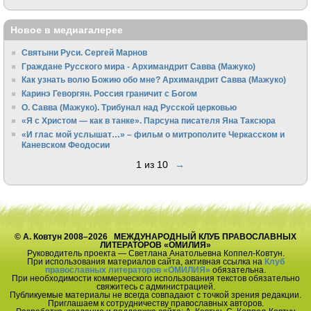
Новое в медиагалерее
Святыни Руси. Сергей Марнов
Граждане Русского мира - Архимандрит Савва (Мажуко)
Как узнать волю Божию обо мне? Архимандрит Савва (Мажуко)
Каринэ Геворгян. Россия граничит с Богом
О. Савва (Мажуко). Трибунал над Русской церковью
«Я с Христом — как в танке». Парсуна писателя Яна Таксюра
«И глас мой услышат…» – фильм о митрополите Черкасском и
Каневском Феодосии
1 из 10
→
© А. Ковтун 2008–2026 МЕЖДУНАРОДНЫЙ КЛУБ ПРАВОСЛАВНЫХ
ЛИТЕРАТОРОВ «ОМИЛИЯ»
Руководитель проекта — Светлана Анатольевна Коппел-Ковтун.
При использования материалов сайта, активная ссылка на
Клуб
православных литераторов «ОМИЛИЯ»
обязательна.
При необходимости коммерческого использования текстов обязательно
свяжитесь с администрацией.
Публикуемые материалы не всегда совпадают с точкой зрения редакции.
Приглашаем к сотрудничеству православных авторов.