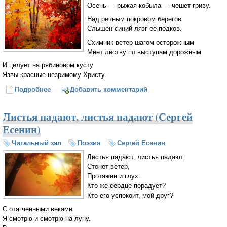
Осень — рыжая кобыла — чешет гриву.
Над речным покровом берегов
Слышен синий лязг ее подков.
Схимник-ветер шагом осторожным
Мнет листву по выступам дорожным
И целует на рябиновом кусту
Язвы красные незримому Христу.
Подробнее
о Осень (Сергей Есенин)
Добавить комментарий
Листья падают, листья падают (Сергей
Есенин)
Читальный зал
Поэзия
Сергей Есенин
Листья падают, листья падают.
Стонет ветер,
Протяжен и глух.
Кто же сердце порадует?
Кто его успокоит, мой друг?
С отягченными веками
Я смотрю и смотрю на луну.