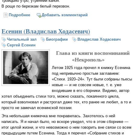
Троицыно утро, утренний канон.
В роще по березкам белый перезвон.
Подробнее
о Троицыно утро, утренний канон (Сергей Есенин)
Добавить комментарий
Есенин (Владислав Ходасевич)
Читальный зал
Биографии
Владислав Ходасевич
Сергей Есенин
Глава из книги воспоминаний
«Некрополь»
Летом 1925 года прочел я книжку Есенина
под непривычно простым заглавием:
«Стихи. 1920–24». Тут были собраны пьесы
новые — и не совсем новые, т. е. уже
входившие в его сборники. Видимо, автор
хотел объединить стихи того, можно сказать, покаянного цикла,
который взволновал и растрогал даже тех, кто ранее не любил, а то и
просто не замечал есенинской поэзии.
Эта небольшая книжечка мне понравилась. Захотелось о ней
написать. Я и начал было, но вскоре увидел, что в этом сборнике —
итог целой жизни, и что невозможно о нем говорить вне связи со всем
предыдущим путем Есенина. Тогда я перечел «Собрание стихов и