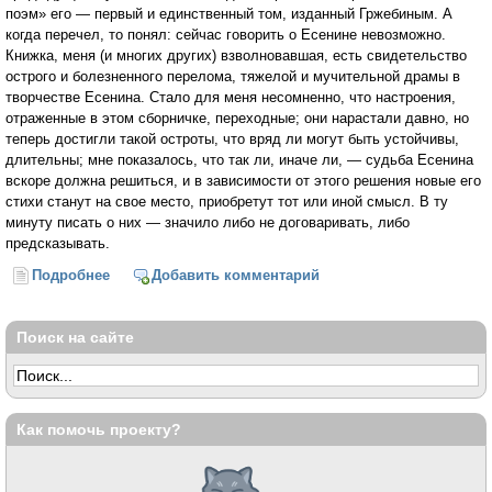
поэм» его — первый и единственный том, изданный Гржебиным. А
когда перечел, то понял: сейчас говорить о Есенине невозможно.
Книжка, меня (и многих других) взволновавшая, есть свиде­тельство
острого и болезненного перелома, тяжелой и мучительной драмы в
творчестве Есенина. Стало для меня несомненно, что настроения,
отра­женные в этом сборничке, переходные; они нарастали давно, но
теперь достигли такой остроты, что вряд ли могут быть устойчивы,
длительны; мне показалось, что так ли, иначе ли, — судьба Есенина
вскоре должна решиться, и в зависимости от этого решения новые его
стихи станут на свое место, приобретут тот или иной смысл. В ту
минуту писать о них — значило либо не договаривать, либо
предсказывать.
Подробнее
о Есенин (Владислав Ходасевич)
Добавить комментарий
Поиск на сайте
Как помочь проекту?