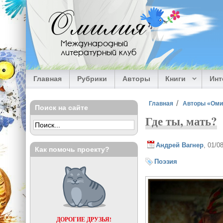
Перейти к основному содержанию
Омилия
Международный
литературный клуб
Главная
Рубрики
Авторы
Книги
Ин
Вы здесь
Главная
Авторы «Ом
Поиск на сайте
Где ты, мать?
Андрей Вагнер
, 01/0
Как помочь проекту?
Поэзия
ДОРОГИЕ ДРУЗЬЯ!