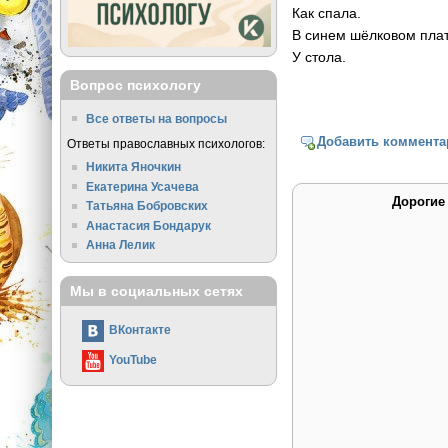
Как спала.
В синем шёлковом плат
У стола.
Вопрос психологу
Все ответы на вопросы
Добавить коммента
Ответы православных психологов:
Никита Яночкин
Екатерина Усачева
Дорогие
Татьяна Бобровских
Анастасия Бондарук
Анна Лелик
Мы в социальных сетях
ВКонтакте
YouTube