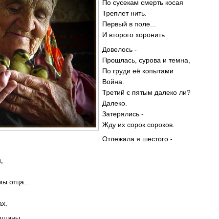
По сусекам смерть косая
Треплет нить.
Первый в поле...
И второго хоронить
Довелось -
Прошлась, сурова и темна,
По груди её копытами
Война.
Третий с пятым далеко ли?
Далеко.
Затерялись -
Жду их сорок сороков.
Отлежала я шестого -
,
мы отца...
ах.
орщины