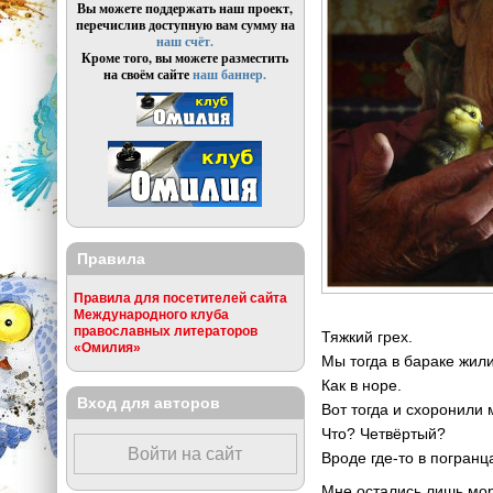
Вы можете поддержать наш проект,
перечислив доступную вам сумму на
наш счёт.
Кроме того, вы можете разместить
на своём сайте
наш баннер.
Правила
Правила для посетителей сайта
Международного клуба
православных литераторов
Тяжкий грех.
«Омилия»
Мы тогда в бараке жили
Как в норе.
Вход для авторов
Вот тогда и схоронили 
Что? Четвёртый?
Войти на сайт
Вроде где-то в погранц
Мне остались лишь м