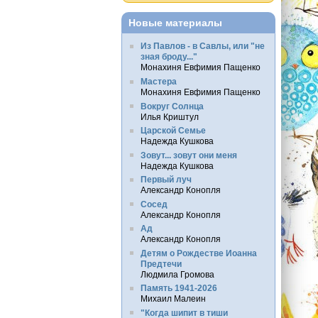
Новые материалы
Из Павлов - в Савлы, или "не
зная броду..."
Монахиня Евфимия Пащенко
Мастера
Монахиня Евфимия Пащенко
Вокруг Солнца
Илья Криштул
Царской Семье
Надежда Кушкова
Зовут... зовут они меня
Надежда Кушкова
Первый луч
Александр Конопля
Сосед
Александр Конопля
Ад
Александр Конопля
Детям о Рождестве Иоанна
Предтечи
Людмила Громова
Память 1941-2026
Михаил Малеин
"Когда шипит в тиши