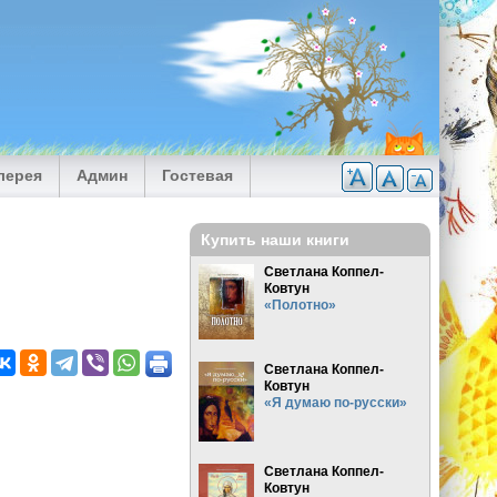
лерея
Админ
Гостевая
Купить наши книги
Светлана Коппел-
Ковтун
«Полотно»
Светлана Коппел-
Ковтун
«Я думаю по-русски»
Светлана Коппел-
Ковтун