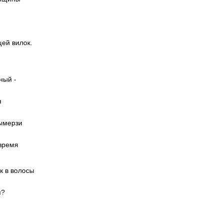
.
ей вилок.
ный -
я
вымерзи
 время
к в волосы
я?