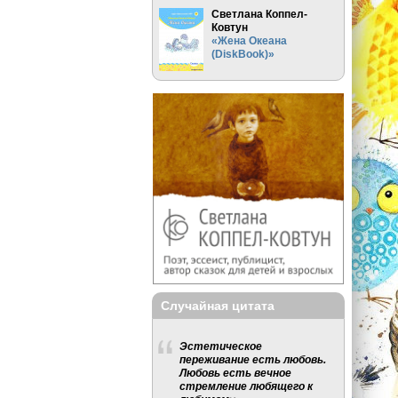
Светлана Коппел-
Ковтун
«Жена Океана
(DiskBook)»
Случайная цитата
Эстетическое
переживание есть любовь.
Любовь есть вечное
стремление любящего к