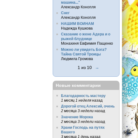
машина..."
Александр Конопля
Снег
Александр Конопля
НАШИМ ВОИНАМ
Надежда Кушкова
Сказание о жене Адера и о
рыжей блуднице
Монахиня Евфимия Пащенко
Можно ли увидеть Бога?
Тайна Святой Троицы
Людмила Громова
1 из 10
→
Новые комментарии
Благодарность мастеру
1 месяц 1 неделя
назад
Дорогой отец Алексий, очень
2 месяца 3 недели
назад
Значение Морока
2 месяца 3 недели
назад
Храни Господь на путях
Вашего
3 месяца 1 день
назад