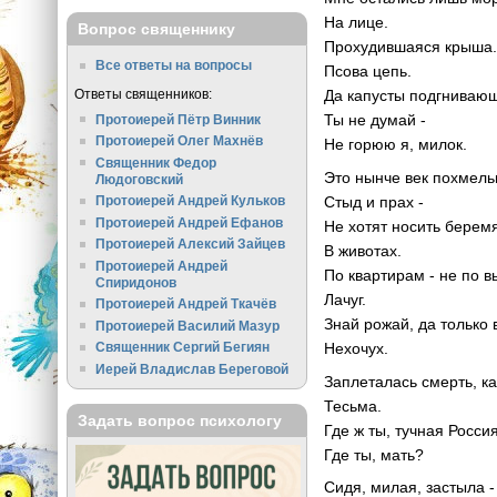
На лице.
Вопрос священнику
Прохудившаяся крыша
Все ответы на вопросы
Псова цепь.
Ответы священников:
Да капусты подгнивающ
Ты не думай -
Протоиерей Пётр Винник
Протоиерей Олег Махнёв
Не горюю я, милок.
Священник Федор
Это нынче век похмель
Людоговский
Стыд и прах -
Протоиерей Андрей Кульков
Протоиерей Андрей Ефанов
Не хотят носить берем
Протоиерей Алексий Зайцев
В животах.
Протоиерей Андрей
По квартирам - не по 
Спиридонов
Лачуг.
Протоиерей Андрей Ткачёв
Знай рожай, да только
Протоиерей Василий Мазур
Нехочух.
Священник Сергий Бегиян
Иерей Владислав Береговой
Заплеталась смерть, ка
Тесьма.
Задать вопрос психологу
Где ж ты, тучная Росси
Где ты, мать?
Сидя, милая, застыла -