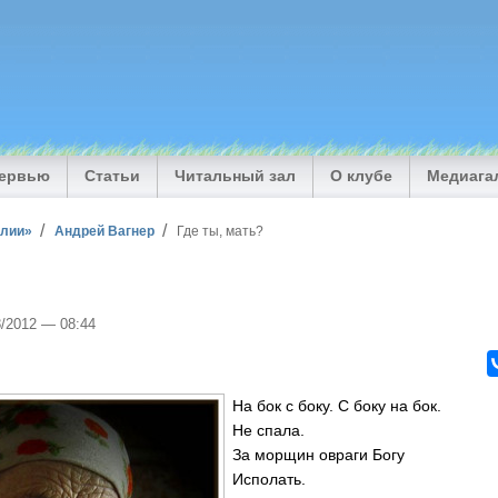
тервью
Статьи
Читальный зал
О клубе
Медиага
илии»
Андрей Вагнер
Где ты, мать?
8/2012 — 08:44
На бок с боку. С боку на бок.
Не спала.
За морщин овраги Богу
Исполать.