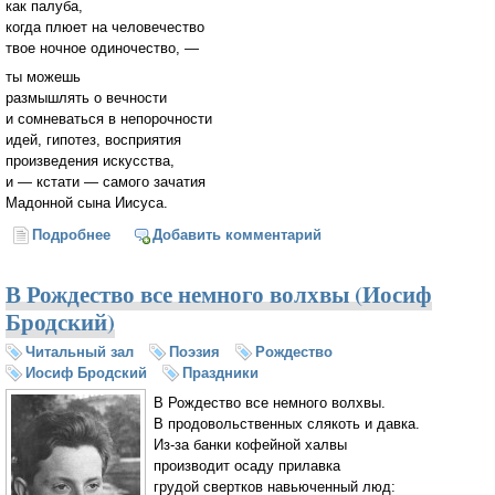
как палуба,
когда плюет на человечество
твое ночное одиночество, —
ты можешь
размышлять о вечности
и сомневаться в непорочности
идей, гипотез, восприятия
произведения искусства,
и — кстати — самого зачатия
Мадонной сына Иисуса.
Подробнее
о Одиночество (Иосиф Бродский)
Добавить комментарий
В Рождество все немного волхвы (Иосиф
Бродский)
Читальный зал
Поэзия
Рождество
Иосиф Бродский
Праздники
В Рождество все немного волхвы.
В продовольственных слякоть и давка.
Из-за банки кофейной халвы
производит осаду прилавка
грудой свертков навьюченный люд: