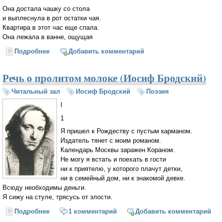
Она достала чашку со стола
и выплеснула в рот остатки чая.
Квартира в этот час еще спала.
Она лежала в ванне, ощущая
Подробнее
о Дебют
Добавить комментарий
Речь о пролитом молоке (Иосиф Бродский)
Читальный зал
Иосиф Бродский
Поэзия
I
1
Я пришел к Рождеству с пустым карманом.
Издатель тянет с моим романом.
Календарь Москвы заражен Кораном.
Не могу я встать и поехать в гости
ни к приятелю, у которого плачут детки,
ни в семейный дом, ни к знакомой девке.
Всюду необходимы деньги.
Я сижу на стуле, трясусь от злости.
Подробнее
о Речь о пролитом молоке (Иосиф Бродский)
1 комментарий
Добавить комментарий