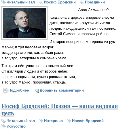
Читальный зал
Иосиф Бродский
Праздники
Анне Ахматовой
Когда она в церковь впервые внесла
дитя, находились внутри из числа
людей, находившихся там постоянно,
Святой Симеон и пророчица Анна.
И старец воспринял младенца из рук
Марии; и три человека вокруг
младенца стояли, как зыбкая рама,
в то утро, затеряны в сумраке храма.
Тот храм обступал их, как замерший лес.
От взглядов людей и от взоров небес
вершины скрывали, сумев распластаться,
в то утро Марию, пророчицу, старца.
Подробнее
о Сретение (Иосиф Бродский)
Добавить комментарий
Иосиф Бродский: Поэзия — наша видовая
цель
Читальный зал
Интервью
Иосиф Бродский
Искусство