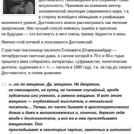
актуальность. Принимая во внимание вектор
экономической эволюции современного мира, т.е.
в сторону всеобщего обнищания и унификации
жизненного уровня, Достоевского можно рассматривать как явление
пророческое. Ибо лучший способ избежать ошибок в прогнозах
на будущее — это взглянуть в него сквозь призму бедности и вины.
Именно этой оптикой и пользовался Достоевский.
Страстная поклонница писателя Елизавета Штакеншнейдер —
петербургская светская дама, в салоне которой в 70-х и 80-х годах
прошлого века собирались литераторы, суфражистки, политические
деятели, художники и т. п.,— писала в 1880 году, т.е. за год до смерти
Достоевского, в своем дневнике:
«...но он мещанин. Да, мещанин. Не дворянин,
не семинарист, не купец, не человек случайный, вроде
художника или ученого, а именно мещанин. И вот этот
мещанин — глубочайший мыслитель и гениальный
писатель... Теперь он часто бывает в аристократических
домах и даже в великокняжеских и, конечно, держит себя
везде с достоинством, а все же в нем проглядывает
мещанство. Оно
проглядывает в некоторых чертах, заметных в интимной