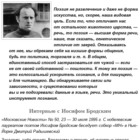
Поэзия не развлечение и даже не форма
искусства, но, скорее, наша видовая
цель. Если то, что отличает нас
от остального животного царства, —
речь, то поэзия — высшая форма речи,
наше, так сказать, генетическое
отличие от зверей. Отказываясь
от нее, мы обрекаем себя на низшие формы общения,
будь то политика, торговля и т. п. В общем,
единственный способ застраховаться от чужой — если
не от своей собственной — пошлости. К тому же поэзия —
это колоссальный ускоритель сознания, и для пишущего,
и для читающего. Вы обнаруживаете связи или
зависимости, о существовании которых
вы и не подозревали: данные в языке, речи. Это уникальный
инструмент познания.
Интервью с Иосифом Бродским
«Московские Новости» No 50, 23 — 30 июля 1995 г. С нобелевским
лауреатом поэтом Иосифом Бродским беседует собкор «МН» в Нью-
Йорке Дмитрий Радышевский
Заставить себя звонить Бродскому и просить об интервью тяжело.