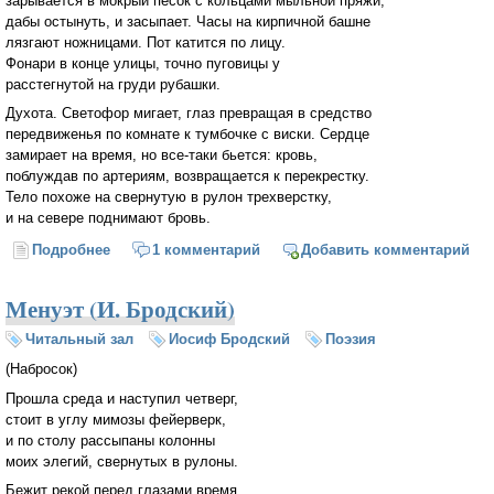
зарывается в мокрый песок с кольцами мыльной пряжи,
дабы остынуть, и засыпает. Часы на кирпичной башне
лязгают ножницами. Пот катится по лицу.
Фонари в конце улицы, точно пуговицы у
расстегнутой на груди рубашки.
Духота. Светофор мигает, глаз превращая в средство
передвиженья по комнате к тумбочке с виски. Сердце
замирает на время, но все-таки бьется: кровь,
поблуждав по артериям, возвращается к перекрестку.
Тело похоже на свернутую в рулон трехверстку,
и на севере поднимают бровь.
Подробнее
о Колыбельная Трескового Мыса (Иосиф Бродский)
1 комментарий
Добавить комментарий
Менуэт (И. Бродский)
Читальный зал
Иосиф Бродский
Поэзия
(Набросок)
Прошла среда и наступил четверг,
стоит в углу мимозы фейерверк,
и по столу рассыпаны колонны
моих элегий, свернутых в рулоны.
Бежит рекой перед глазами время,