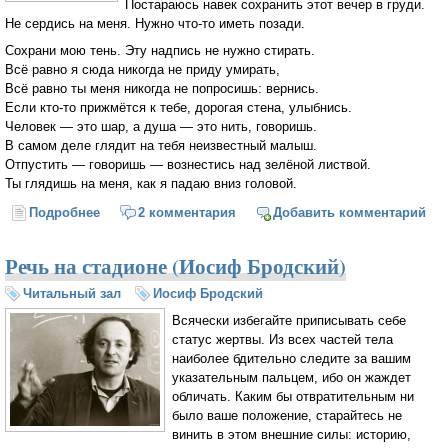
Постараюсь навек сохранить этот вечер в груди.
Не сердись на меня. Нужно что-то иметь позади.
Сохрани мою тень. Эту надпись не нужно стирать.
Всё равно я сюда никогда не приду умирать,
Всё равно ты меня никогда не попросишь: вернись.
Если кто-то прижмётся к тебе, дорогая стена, улыбнись.
Человек — это шар, а душа — это нить, говоришь.
В самом деле глядит на тебя неизвестный малыш.
Отпустить — говоришь — вознестись над зелёной листвой.
Ты глядишь на меня, как я падаю вниз головой.
Подробнее
о Письма к стене (Иосиф Бродский)
2 комментария
Добавить комментарий
Речь на стадионе (Иосиф Бродский)
Читальный зал
Иосиф Бродский
Всячески избегайте приписывать себе
статус жертвы. Из всех частей тела
наиболее бдительно следите за вашим
указательным пальцем, ибо он жаждет
обличать. Каким бы отвратительным ни
было ваше положение, старайтесь не
винить в этом внешние силы: историю,