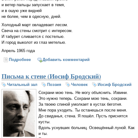
и ветер пальцы запускает в темя,
и в ошую уже видней
не более, чем в одесную, дней.
Холодный март овладевает лесом.
Свеча на стены смотрит с интересом.
И табурет сливается с постелью.
И город выколот из глаз метелью.
Апрель 1965 года
Подробнее
о Менуэт (И. Бродский)
Добавить комментарий
Письма к стене (Иосиф Бродский)
Читальный зал
Поэзия
Человек
Иосиф Бродский
Сохрани мою тень. Не могу объяснить. Извини.
Это нужно теперь. Сохрани мою тень, сохрани.
За твоею спиной умолкает в кустах беготня.
Мне пора уходить. Ты останешься после меня.
До свиданья, стена. Я пошёл. Пусть приснятся
кусты.
Вдоль уснувших больниц. Освещённый луной. Как
и ты.