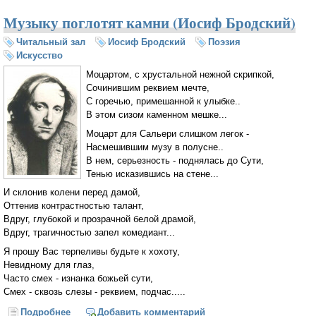
Музыку поглотят камни (Иосиф Бродский)
Читальный зал
Иосиф Бродский
Поэзия
Искусство
Моцартом, c хрустальной нежной скрипкой,
Cочинившим реквием мечте,
С горечью, примешанной к улыбке..
В этом сизом каменном мешке...
Моцарт для Сальери слишком легок -
Насмешившим музу в полусне..
В нем, серьезность - поднялась до Сути,
Тенью исказившись на стене...
И cклонив колени перед дамой,
Оттенив контрастностью талант,
Вдруг, глубокой и прозрачной белой драмой,
Вдруг, трагичностью запел комедиант...
Я прошу Вас терпеливы будьте к хохоту,
Невидному для глаз,
Часто смех - изнанка божьей сути,
Cмех - сквозь слезы - реквием, подчас.....
Подробнее
о Музыку поглотят камни (Иосиф Бродский)
Добавить комментарий