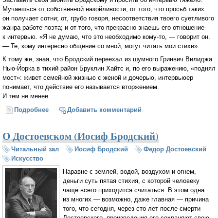
Мучаешься от собственной назойливости, от того, что просьб таких
он получает сотни; от, грубо говоря, несоответствия твоего суетливого
жанра работе поэта; и от того, что прекрасно знаешь его отношение
к интервью. «Я не думаю, что это необходимо кому-то, — говорит он.
— Те, кому интересно общение со мной, могут читать мои стихи».
К тому же, зная, что Бродский переехал из шумного Гринвич Вилиджа
Нью-Йорка в тихий район Бруклин Хайтс и, по его выражению, «поднял
мост»: живет семейной жизнью с женой и дочерью, интервьюер
понимает, что действие его называется вторжением.
И тем не менее ...
Подробнее
о Иосиф Бродский: Поэзия — наша видовая цель
Добавить комментарий
О Достоевском (Иосиф Бродский)
Читальный зал
Иосиф Бродский
Федор Достоевский
Искусство
Наравне с землей, водой, воздухом и огнем, —
деньги суть пятая стихия, с которой человеку
чаще всего приходится считаться. В этом одна
из многих — возможно, даже главная — причина
того, что сегодня, через сто лет после смерти
Достоевского, произведения его сохраняют свою