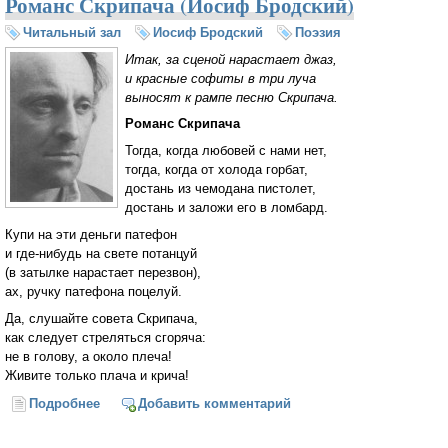
Романс Скрипача (Иосиф Бродский)
Читальный зал
Иосиф Бродский
Поэзия
Итак, за сценой нарастает джаз,
и красные софиты в три луча
выносят к рампе песню Скрипача.
Романс Скрипача
Тогда, когда любовей с нами нет,
тогда, когда от холода горбат,
достань из чемодана пистолет,
достань и заложи его в ломбард.
Купи на эти деньги патефон
и где-нибудь на свете потанцуй
(в затылке нарастает перезвон),
ах, ручку патефона поцелуй.
Да, слушайте совета Скрипача,
как следует стреляться сгоряча:
не в голову, а около плеча!
Живите только плача и крича!
Подробнее
о Романс Скрипача (Иосиф Бродский)
Добавить комментарий