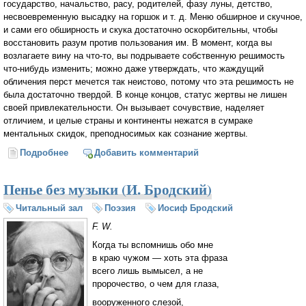
государство, начальство, расу, родителей, фазу луны, детство,
несвоевременную высадку на горшок и т. д. Меню обширное и скучное,
и сами его обширность и скука достаточно оскорбительны, чтобы
восстановить разум против пользования им. В момент, когда вы
возлагаете вину на что-то, вы подрываете собственную решимость
что-нибудь изменить; можно даже утверждать, что жаждущий
обличения перст мечется так неистово, потому что эта решимость не
была достаточно твердой. В конце концов, статус жертвы не лишен
своей привлекательности. Он вызывает сочувствие, наделяет
отличием, и целые страны и континенты нежатся в сумраке
ментальных скидок, преподносимых как сознание жертвы.
Подробнее
о Речь на стадионе (Иосиф Бродский)
Добавить комментарий
Пенье без музыки (И. Бродский)
Читальный зал
Поэзия
Иосиф Бродский
F. W.
Когда ты вспомнишь обо мне
в краю чужом — хоть эта фраза
всего лишь вымысел, а не
пророчество, о чем для глаза,
вооруженного слезой,