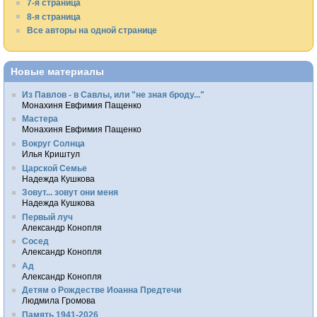
7-я страница
8-я страница
Все авторы на одной странице
Новые материалы
Из Павлов - в Савлы, или "не зная броду..."
Монахиня Евфимия Пащенко
Мастера
Монахиня Евфимия Пащенко
Вокруг Солнца
Илья Криштул
Царской Семье
Надежда Кушкова
Зовут... зовут они меня
Надежда Кушкова
Первый луч
Александр Конопля
Сосед
Александр Конопля
Ад
Александр Конопля
Детям о Рождестве Иоанна Предтечи
Людмила Громова
Память 1941-2026