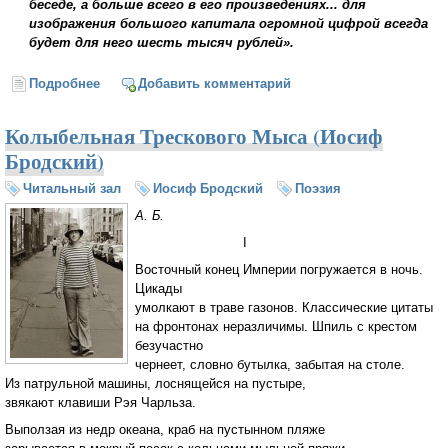
беседе, а больше всего в его произведениях... для
изображения большого капитала огромной цифрой всегда
будет для него шесть тысяч рублей».
Подробнее
о О Достоевском (Иосиф Бродский)
Добавить комментарий
Колыбельная Трескового Мыса (Иосиф
Бродский)
Читальный зал
Иосиф Бродский
Поэзия
А. Б.
I
Восточный конец Империи погружается в ночь.
Цикады
умолкают в траве газонов. Классические цитаты
на фронтонах неразличимы. Шпиль с крестом
безучастно
чернеет, словно бутылка, забытая на столе.
Из патрульной машины, лоснящейся на пустыре,
звякают клавиши Рэя Чарльза.
Выползая из недр океана, краб на пустынном пляже