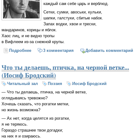
каждый сам себе царь и верблюд.
Сетки, сумки, авоськи, кульки,
шапки, галстуки, сбитые набок.
Запах водки, хвои и трески,
мандаринов, корицы и яблок.
Хаос лиц, и не видно тропы
в Вифлеем из-за снежной крупы.
Подробнее
о В Рождество все немного волхвы (Иосиф
3 комментария
Добавить комментарий
Бродский)
Что ты делаешь, птичка, на черной ветке...
(Иосиф Бродский)
Читальный зал
Поэзия
Иосиф Бродский
— Что ты делаешь, птичка, на черной ветке,
оглядываясь тревожно?
Хочешь сказать, что рогатки метки,
но жизнь возможна?
— Ах нет, когда целятся из рогатки,
я не теряюсь.
Гораздо страшнее твои догадки;
на них я и озираюсь.