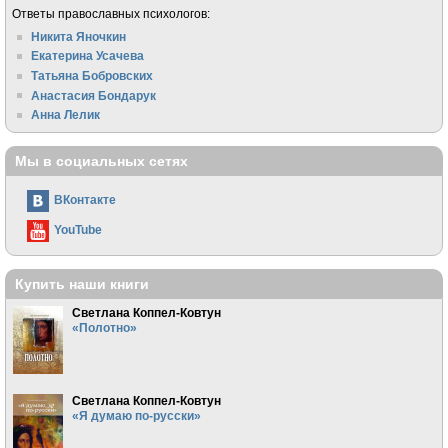
Ответы православных психологов:
Никита Яночкин
Екатерина Усачева
Татьяна Бобровских
Анастасия Бондарук
Анна Лелик
Мы в социальных сетях
ВКонтакте
YouTube
Купить наши книги
Светлана Коппел-Ковтун
«Полотно»
Светлана Коппел-Ковтун
«Я думаю по-русски»