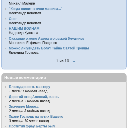
Михаил Малеин
"Когда шипит в тиши машина..."
Александр Конопля
Снег
Александр Конопля
НАШИМ ВОИНАМ
Надежда Кушкова
Сказание о жене Адера и о рыжей блуднице
Монахиня Евфимия Пащенко
Можно ли увидеть Бога? Тайна Святой Троицы
Людмила Громова
1 из 10
→
Новые комментарии
Благодарность мастеру
1 месяц 1 неделя
назад
Дорогой отец Алексий, очень
2 месяца 3 недели
назад
Значение Морока
2 месяца 3 недели
назад
Храни Господь на путях Вашего
3 месяца 10 часов
назад
Протитип фрау Берты был