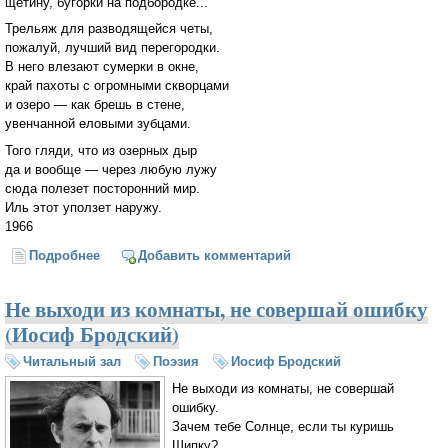
щетину, бугорки на подбородке...
Трельяж для разводящейся четы,
пожалуй, лучший вид перегородки.
В него влезают сумерки в окне,
край пахоты с огромными скворцами
и озеро — как брешь в стене,
увенчанной еловыми зубцами.
Того гляди, что из озерных дыр
да и вообще — через любую лужу
сюда полезет посторонний мир.
Иль этот уползет наружу.
1966
Подробнее
о Сумев отгородиться от людей (И. Бродский)
Добавить комментарий
Не выходи из комнаты, не совершай ошибку
(Иосиф Бродский)
Читальный зал
Поэзия
Иосиф Бродский
Не выходи из комнаты, не совершай
ошибку.
Зачем тебе Солнце, если ты куришь
Шипку?