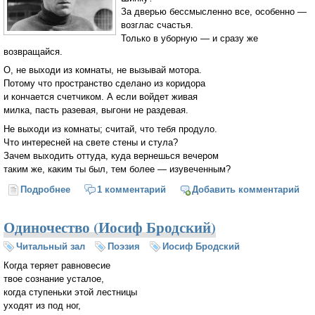
За дверью бессмысленно все, особенно —
возглас счастья.
Только в уборную — и сразу же
возвращайся.
О, не выходи из комнаты, не вызывай мотора.
Потому что пространство сделано из коридора
и кончается счетчиком. А если войдет живая
милка, пасть разевая, выгони не раздевая.
Не выходи из комнаты; считай, что тебя продуло.
Что интересней на свете стены и стула?
Зачем выходить оттуда, куда вернешься вечером
таким же, каким ты был, тем более — изувеченным?
Подробнее
о Не выходи из комнаты, не совершай ошибку
1 комментарий
Добавить комментарий
(Иосиф Бродский)
Одиночество (Иосиф Бродский)
Читальный зал
Поэзия
Иосиф Бродский
Когда теряет равновесие
твое сознание усталое,
когда ступеньки этой лестницы
уходят из под ног,