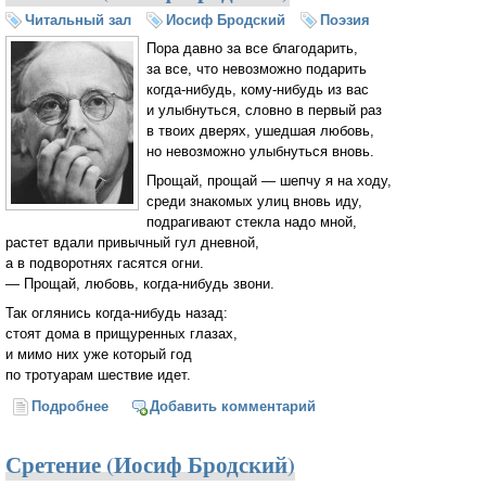
Читальный зал
Иосиф Бродский
Поэзия
Пора давно за все благодарить,
за все, что невозможно подарить
когда-нибудь, кому-нибудь из вас
и улыбнуться, словно в первый раз
в твоих дверях, ушедшая любовь,
но невозможно улыбнуться вновь.
Прощай, прощай — шепчу я на ходу,
среди знакомых улиц вновь иду,
подрагивают стекла надо мной,
растет вдали привычный гул дневной,
а в подворотнях гасятся огни.
— Прощай, любовь, когда-нибудь звони.
Так оглянись когда-нибудь назад:
стоят дома в прищуренных глазах,
и мимо них уже который год
по тротуарам шествие идет.
Подробнее
о Шествие (Иосиф Бродский)
Добавить комментарий
Сретение (Иосиф Бродский)