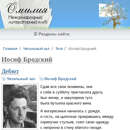
Перейти к основному содержанию
Омилия
Международный
литературный клуб
☰ Разделы сайта
Вы здесь
Главная
Читальный зал
Теги
Иосиф Бродский
Иосиф Бродский
Дебют
Читальный зал
Иосиф Бродский
Сдав все свои экзамены, она
к себе в субботу пригласила друга,
был вечер, и закупорена туго
была бутылка красного вина.
А воскресенье началось с дождя,
и гость, на цыпочках прокравшись между
скрипучих стульев, снял свою одежду
с непрочно в стену вбитого гвоздя.