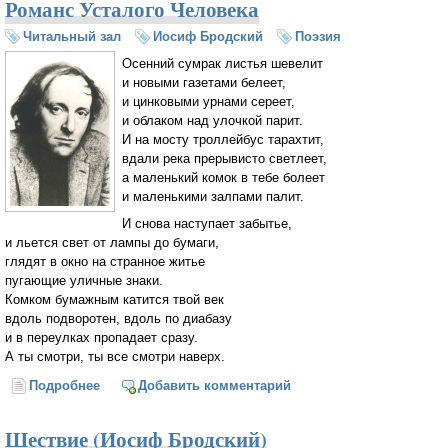
Романс Усталого Человека
Читальный зал
Иосиф Бродский
Поэзия
Осенний сумрак листья шевелит
и новыми газетами белеет,
и цинковыми урнами сереет,
и облаком над улочкой парит.
И на мосту троллейбус тарахтит,
вдали река прерывисто светлеет,
а маленький комок в тебе болеет
и маленькими залпами палит.
И снова наступает забытье,
и льется свет от лампы до бумаги,
глядят в окно на странное житье
пугающие уличные знаки.
Комком бумажным катится твой век
вдоль подворотен, вдоль по диабазу
и в переулках пропадает сразу.
А ты смотри, ты все смотри наверх.
Подробнее
о Романс Усталого Человека
Добавить комментарий
Шествие (Иосиф Бродский)