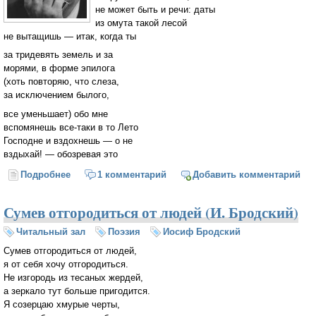
не может быть и речи: даты
из омута такой лесой
не вытащишь — итак, когда ты
за тридевять земель и за
морями, в форме эпилога
(хоть повторяю, что слеза,
за исключением былого,
все уменьшает) обо мне
вспомянешь все-таки в то Лето
Господне и вздохнешь — о не
вздыхай! — обозревая это
Подробнее
о Пенье без музыки (И. Бродский)
1 комментарий
Добавить комментарий
Сумев отгородиться от людей (И. Бродский)
Читальный зал
Поэзия
Иосиф Бродский
Сумев отгородиться от людей,
я от себя хочу отгородиться.
Не изгородь из тесаных жердей,
а зеркало тут больше пригодится.
Я созерцаю хмурые черты,