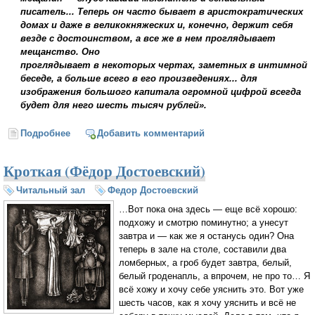
писатель... Теперь он часто бывает в аристократических
домах и даже в великокняжеских и, конечно, держит себя
везде с достоинством, а все же в нем проглядывает
мещанство. Оно
проглядывает в некоторых чертах, заметных в интимной
беседе, а больше всего в его произведениях... для
изображения большого капитала огромной цифрой всегда
будет для него шесть тысяч рублей».
Подробнее
о О Достоевском (Иосиф Бродский)
Добавить комментарий
Кроткая (Фёдор Достоевский)
Читальный зал
Федор Достоевский
…Вот пока она здесь — еще всё хорошо:
подхожу и смотрю поминутно; а унесут
завтра и — как же я останусь один? Она
теперь в зале на столе, составили два
ломберных, а гроб будет завтра, белый,
белый гроденапль, а впрочем, не про то… Я
всё хожу и хочу себе уяснить это. Вот уже
шесть часов, как я хочу уяснить и всё не