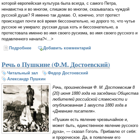
которой европейская культура была всегда, с самого Петра,
ненавистна и во многом, слишком во многом, сказывалась чуждой
русской душе? Я именно так думаю. О, конечно, этот протест
происходил почти всё время бессознательно, но дорого то, что чутье
русское не умирало: русская душа хоть и бессознательно, а
протестовала именно во имя своего русизма, во имя своего русского и
подавленного начала?<...>
Подробнее
о «Русскому ни за что нельзя обратиться в
Добавить комментарий
европейца серьезного». Дневник писателя (Ф.М.
Достоевский)
Речь о Пушкине (Ф.М. Достоевский)
Читальный зал
Федор Достоевский
Александр Пушкин
Речь, произнесённая Ф. М. Достоевским 8
(20) июня 1880 года на заседании Общества
любителей российской словесности и
опубликованная 1 августа 1880 года в
«Дневнике писателя».
«Пушкин есть явление чрезвычайное и,
может быть, единственное явление русского
духа», — сказал Гоголь. Прибавлю от себя:
и пророческое. Да, в появлении его