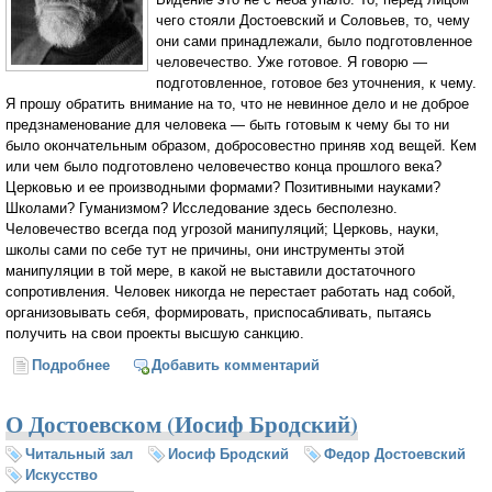
чего стояли Достоевский и Соловьев, то, чему
они сами принадлежали, было подготовленное
человечество. Уже готовое. Я говорю —
подготовленное, готовое без уточнения, к чему.
Я прошу обратить внимание на то, что не невинное дело и не доброе
предзнаменование для человека — быть готовым к чему бы то ни
было окончательным образом, добросовестно приняв ход вещей. Кем
или чем было подготовлено человечество конца прошлого века?
Церковью и ее производными формами? Позитивными науками?
Школами? Гуманизмом? Исследование здесь бесполезно.
Человечество всегда под угрозой манипуляций; Церковь, науки,
школы сами по себе тут не причины, они инструменты этой
манипуляции в той мере, в какой не выставили достаточного
сопротивления. Человек никогда не перестает работать над собой,
организовывать себя, формировать, приспосабливать, пытаясь
получить на свои проекты высшую санкцию.
Подробнее
о Две легенды, одно видение: инквизитор и
Добавить комментарий
антихрист (Владимир Бибихин)
О Достоевском (Иосиф Бродский)
Читальный зал
Иосиф Бродский
Федор Достоевский
Искусство