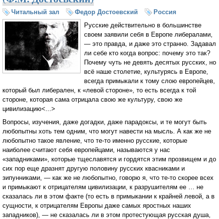
Читальный зал
Федор Достоевский
Россия
Русские действительно в большинстве
своем заявили себя в Европе либералами,
— это правда, и даже это странно. Задавал
ли себе кто когда вопрос: почему это так?
Почему чуть не девять десятых русских, но
всё наше столетие, культурясь в Европе,
всегда примыкали к тому слою европейцев,
который был либерален, к «левой стороне», то есть всегда к той
стороне, которая сама отрицала свою же культуру, свою же
цивилизацию<...>
Вопросы, изучения, даже догадки, даже парадоксы, и те могут быть
любопытны хоть тем одним, что могут навести на мысль. А как же не
любопытно такое явление, что те-то именно русские, которые
наиболее считают себя европейцами, называются у нас
«западниками», которые тщеславятся и гордятся этим прозвищем и до
сих пор еще дразнят другую половину русских квасниками и
зипунниками, — как же не любопытно, говорю я, что те-то скорее всех
и примыкают к отрицателям цивилизации, к разрушителям ее … не
сказалась ли в этом факте (то есть в примыкании к крайней левой, а в
сущности, к отрицателям Европы даже самых яростных наших
западников), — не сказалась ли в этом протестующая русская душа,