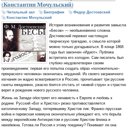
(Константин Мочульский)
Читальный зал
Биографии
Федор Достоевский
Константин Мочульский
История возникновения и развития замысла
«Бесов» — необыкновенно сложна.
Достоевский пережил настоящую
творческую трагедию, о смысле которой
можно только догадываться. В конце 1868
года был закончен «Идиот». Публика
встретила его холодно. Сам писатель был
глубоко неудовлетворен своим
произведением: первая его попытка создать образ «положительно–
прекрасного человека» окончилась неудачей. Из своего заграничного
изгнания он жадно всматривается в Россию, прочитывает три русские
газеты ежедневно, ужасно боится отстать от «живой струи» и страстно
верит в рождение нового русского человека.
Жизнь на Западе обостряет его ненависть к Европе и любовь к
родине. Русский «Бог и Христос» резко противоставляется
католическому Западу, потерявшему Христов лик. Франко–прусская
война и парижская коммуна окончательно убеждают его, что борьба
между европейским Антихристом и русским Христом близка и
неизбежна. Готова ли Россия к этому поединку? Понимает ли она