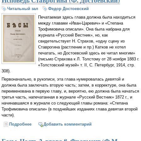
Читальный зал
Федор Достоевский
Печатаемая здесь глава должна была находиться
между главами «Иван-Царевич» и «Степана
Трофимовича описали». Она была набрана для
журнала «Русский Вестник», но, как
свидетельствует Н. Страхов, «одну сцену из
Ставрогина (растление и пр.) Катков не хотел
печатать, но Достоевский здесь ее читал многим»
(письмо Страхова к Л. Толстому от 28 ноября 1883 г.
«Толстовский музей» т. II, С. Петербург, 1914, стр.
308).
Первоначально, в рукописи, эта глава нумеровалась девятой и
должна была заключать вторую часть; затем, в корректуре, она была
переименована в первую главу, и, вероятно, ею должна была начаться
третья часть, напечатанная в журнале «Русский Вестник» 1872 г., и
начинавшаяся в журнале со следующей главы романа: «Степана
Трофимовича описали» (в позднейших изданиях глава девятая второй
части).
Подробнее
о Бесы. Ненапечатанная глава «У Тихона». Исповедь
Добавить комментарий
Ставрогина (Ф. Достоевский)