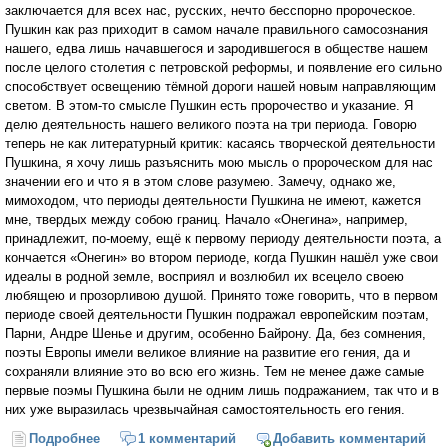
заключается для всех нас, русских, нечто бесспорно пророческое.
Пушкин как раз приходит в самом начале правильного самосознания
нашего, едва лишь начавшегося и зародившегося в обществе нашем
после целого столетия с петровской реформы, и появление его сильно
способствует освещению тёмной дороги нашей новым направляющим
светом. В этом-то смысле Пушкин есть пророчество и указание. Я
делю деятельность нашего великого поэта на три периода. Говорю
теперь не как литературный критик: касаясь творческой деятельности
Пушкина, я хочу лишь разъяснить мою мысль о пророческом для нас
значении его и что я в этом слове разумею. Замечу, однако же,
мимоходом, что периоды деятельности Пушкина не имеют, кажется
мне, твердых между собою границ. Начало «Онегина», например,
принадлежит, по-моему, ещё к первому периоду деятельности поэта, а
кончается «Онегин» во втором периоде, когда Пушкин нашёл уже свои
идеалы в родной земле, восприял и возлюбил их всецело своею
любящею и прозорливою душой. Принято тоже говорить, что в первом
периоде своей деятельности Пушкин подражал европейским поэтам,
Парни, Андре Шенье и другим, особенно Байрону. Да, без сомнения,
поэты Европы имели великое влияние на развитие его гения, да и
сохраняли влияние это во всю его жизнь. Тем не менее даже самые
первые поэмы Пушкина были не одним лишь подражанием, так что и в
них уже выразилась чрезвычайная самостоятельность его гения.
Подробнее
о Речь о Пушкине (Ф.М. Достоевский)
1 комментарий
Добавить комментарий