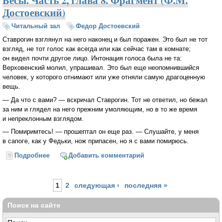
Бесы. Часть 2, глава 8. Фрагмент (Ф.М.
Достоевский)
Читальный зал
Федор Достоевский
Ставрогин взглянул на него наконец и был поражен. Это был не тот
взгляд, не тот голос как всегда или как сейчас там в комнате;
он видел почти другое лицо. Интонация голоса была не та:
Верховенский молил, упрашивал. Это был еще неопомнившийся
человек, у которого отнимают или уже отняли самую драгоценную
вещь.
— Да что с вами? — вскричал Ставрогин. Тот не ответил, но бежал
за ним и глядел на него прежним умоляющим, но в то же время
и непреклонным взглядом.
— Помиримтесь! — прошептал он еще раз. — Слушайте, у меня
в сапоге, как у Федьки, нож припасен, но я с вами помирюсь.
Подробнее
о Бесы. Часть 2, глава 8. Фрагмент (Ф.М.
Добавить комментарий
Достоевский)
Страницы
1
2
следующая ›
последняя »
Поиск на сайте