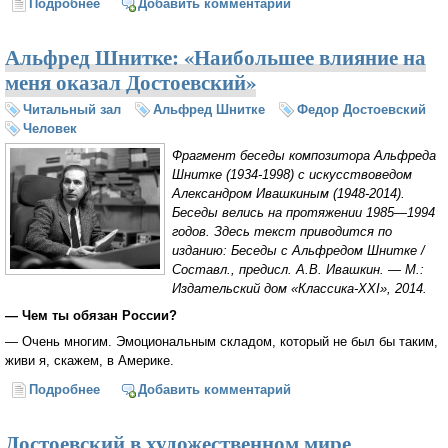
Подробнее
о Игорь Волгин: «Пророчества Достоевского о
Добавить комментарий
судьбе России сбываются»
Альфред Шнитке: «Наибольшее влияние на
меня оказал Достоевский»
Читальный зал
Альфред Шнитке
Федор Достоевский
Человек
Фрагмент беседы композитора Альфреда
Шнитке (1934-1998) с искусствоведом
Александром Ивашкиным (1948-2014).
Беседы велись на протяжении 1985—1994
годов. Здесь текст приводится по
изданию: Беседы с Альфредом Шнитке /
Составл., предисл. А.В. Ивашкин. — М.:
Издательский дом «Классика-ХХI», 2014.
— Чем ты обязан России?
— Очень многим. Эмоциональным складом, который не был бы таким,
живи я, скажем, в Америке.
Подробнее
о Альфред Шнитке: «Наибольшее влияние на меня
Добавить комментарий
оказал Достоевский»
Достоевский в художественном мире