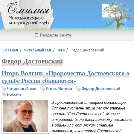
Перейти к основному содержанию
Омилия
Международный
литературный клуб
☰ Разделы сайта
Вы здесь
Главная
Читальный зал
Теги
Федор Достоевский
Федор Достоевский
Игорь Волгин: «Пророчества Достоевского о
судьбе России сбываются»
Читальный зал
Игорь Волгин
Федор Достоевский
Россия
В прославленном старцами монастыре
Оптина пустынь этим летом впервые
прошли "Дни Достоевского". Многие
откровения были даны великому писателю
в общении с оптинским старцем
Амвросием, к которому Достоевский