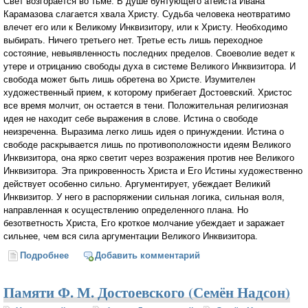
Свет возгорается во тьме. В душе бунтующего атеиста Ивана
Карамазова слагается хвала Христу. Судьба человека неотвратимо
влечет его или к Великому Инквизитору, или к Христу. Необходимо
выбирать. Ничего третьего нет. Третье есть лишь переходное
состояние, невыявленность последних пределов. Своеволие ведет к
утере и отрицанию свободы духа в системе Великого Инквизитора. И
свобода может быть лишь обретена во Христе. Изумителен
художественный прием, к которому прибегает Достоевский. Христос
все время молчит, он остается в тени. Положительная религиозная
идея не находит себе выражения в слове. Истина о свободе
неизреченна. Выразима легко лишь идея о принуждении. Истина о
свободе раскрывается лишь по противоположности идеям Великого
Инквизитора, она ярко светит через возражения против нее Великого
Инквизитора. Эта прикровенность Христа и Его Истины художественно
действует особенно сильно. Аргументирует, убеждает Великий
Инквизитор. У него в распоряжении сильная логика, сильная воля,
направленная к осуществлению определенного плана. Но
безответность Христа, Его кроткое молчание убеждает и заражает
сильнее, чем вся сила аргументации Великого Инквизитора.
Подробнее
о Великий Инквизитор. Богочеловек и человекобог
Добавить комментарий
(Николай Бердяев)
Памяти Ф. М. Достоевского (Семён Надсон)