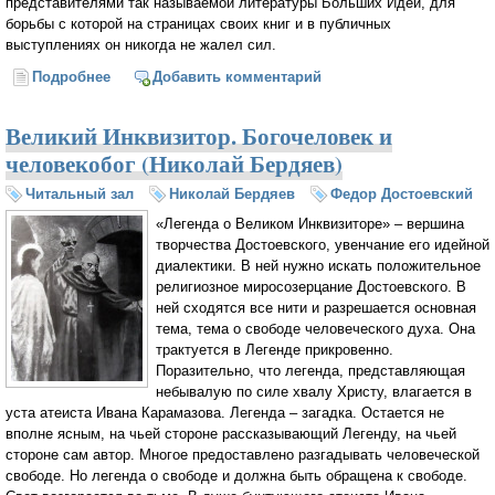
представителями так называемой литературы Больших Идей, для
борьбы с которой на страницах своих книг и в публичных
выступлениях он никогда не жалел сил.
Подробнее
о Достоевский в художественном мире Набокова
Добавить комментарий
(Алексей Шепелёв)
Великий Инквизитор. Богочеловек и
человекобог (Николай Бердяев)
Читальный зал
Николай Бердяев
Федор Достоевский
«Легенда о Великом Инквизиторе» – вершина
творчества Достоевского, увенчание его идейной
диалектики. В ней нужно искать положительное
религиозное миросозерцание Достоевского. В
ней сходятся все нити и разрешается основная
тема, тема о свободе человеческого духа. Она
трактуется в Легенде прикровенно.
Поразительно, что легенда, представляющая
небывалую по силе хвалу Христу, влагается в
уста атеиста Ивана Карамазова. Легенда – загадка. Остается не
вполне ясным, на чьей стороне рассказывающий Легенду, на чьей
стороне сам автор. Многое предоставлено разгадывать человеческой
свободе. Но легенда о свободе и должна быть обращена к свободе.