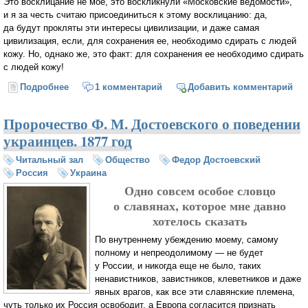
Это восклицание не мое, это воскликнули «Московские ведомости»,
и я за честь считаю присоединиться к этому восклицанию: да,
да будут прокляты эти интересы цивилизации, и даже самая
цивилизация, если, для сохранения ее, необходимо сдирать с людей
кожу. Но, однако же, это факт: для сохранения ее необходимо сдирать
с людей кожу!
Подробнее
о «О сдирании кож». Дневник писателя (Ф. М.
1 комментарий
Добавить комментарий
Достоевский)
Пророчество Ф. М. Достоевского о поведении
украинцев. 1877 год
Читальный зал
Общество
Федор Достоевский
Россия
Украина
Одно совсем особое словцо
о славянах, которое мне давно
хотелось сказать
По внутреннему убеждению моему, самому
полному и непреодолимому — не будет
у России, и никогда еще не было, таких
ненавистников, завистников, клеветников и даже
явных врагов, как все эти славянские племена,
чуть только их Россия освободит, а Европа согласится признать