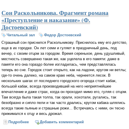
Сон Раскольникова. Фрагмент романа
«Преступление и наказание» (Ф.
Достоевский)
Читальный зал
Федор Достоевский
Страшный сон приснился Раскольникову. Приснилось ему его детство,
еще в их городке. Он лет семи и гуляет в праздничный день, под
вечер, с своим отцом за городом. Время серенькое, день удушливый,
местность совершенно такая же, как уцелела в его памяти: даже в
памяти его она гораздо более изгладилась, чем представлялась
теперь во сне. Городок стоит открыто, как на ладони, кругом ни ветлы;
где-то очень далеко, на самом краю неба, чернеется лесок. В
нескольких шагах от последнего городского огорода стоит кабак,
большой кабак, всегда производивший на него неприятнейшее
впечатление и даже страх, когда он проходил мимо его, гуляя с отцом.
Там всегда была такая толпа, так орали, хохотали, ругались, так
безобразно и сипло пели и так часто дрались; кругом кабака шлялись
всегда такие пьяные и страшные рожи… Встречаясь с ними, он тесно
прижимался к отцу и весь дрожал.
Подробнее
о Сон Раскольникова. Фрагмент романа
Добавить комментарий
«Преступление и наказание» (Ф. Достоевский)