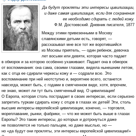
Да будут прокляты эти интересы цивилизации,
и даже самая цивилизация, если для сохранения
ее необходимо сдирать с людей кожу.
Ф.М. Достоевский. Дневник писателя, 1877
Между этими привезенными в Москву
славянскими детьми есть, говорят, —
рассказывал мне все тот же воротившийся
из Москвы приятель, — один ребенок, девочка
лет восьми или девяти, которая часто падает
в обморок и за которою особенно ухаживают. Падает она в обморок
от воспоминания: она сама, своими глазами, видела нынешним летом,
как с отца ее сдирали черкесы кожу и — содрали всю. Это
воспоминание при ней неотступно и, вероятнее всего, останется
навсегда, может быть, с годами в смягченном виде, хотя, впрочем,
не знаю, может ли тут быть смягченный вид. О цивилизация!
О Европа, которая столь пострадает в своих интересах, если серьезно
запретить туркам сдирать кожу с отцов в глазах их детей! Эти, столь
высшие интересы европейской цивилизации, конечно, — торговля,
мореплавание, рынки, фабрики, — что же может быть выше в глазах
Европы? Это такие интересы, до которых и дотронуться даже
не позволяется не только пальцем, но даже мыслью, но —
но «да будут они прокляты, эти интересы европейской цивилизации!»