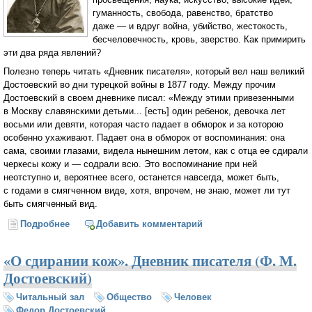
гуманность, свобода, равенство, братство
даже — и вдруг война, убийство, жестокость,
бесчеловечность, кровь, зверство. Как примирить
эти два ряда явлений?
Полезно теперь читать «Дневник писателя», который вел наш великий
Достоевский во дни турецкой войны в 1877 году. Между прочим
Достоевский в своем дневнике писал: «Между этими привезенными
в Москву славянскими детьми... [есть] один ребенок, девочка лет
восьми или девяти, которая часто падает в обморок и за которою
особенно ухаживают. Падает она в обморок от воспоминания: она
сама, своими глазами, видела нынешним летом, как с отца ее сдирали
черкесы кожу и — содрали всю. Это воспоминание при ней
неотступно и, вероятнее всего, останется навсегда, может быть,
с годами в смягченном виде, хотя, впрочем, не знаю, может ли тут
быть смягченный вид.
Подробнее
о Прогресс и война (Священномученик Иларион
Добавить комментарий
(Троицкий)
«О сдирании кож». Дневник писателя (Ф. М.
Достоевский)
Читальный зал
Общество
Человек
Федор Достоевский