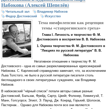
Набокова (Алексей Шепелёв)
Читальный зал
Владимир Набоков
Федор Достоевский
Искусство
Тема нимфолепсии как рецепция
темы «ставрогинского греха»
Глава I. Личность и творчество Ф. М.
Достоевского в восприятии В. В. Набокова
1. Оценка творчества Ф. М. Достоевского в
"Лекциях по русской литературе" В. В.
Набокова
Негативное отношение к творчеству Ф. М.
Достоевского - одна из самых разрекламированных идиосинкразий
Набокова. С. Карлинский справедливо замечает, что, за исключением
Льва Толстого, не было в русской литературе писателя столь
беспощадного в своих литературных суждениях, как Владимир
Набоков.
В набоковский "чёрный список" попали авторы самые разные:
Достоевский, Бальзак, Фрейд, Сартр, Цвейг, Фолкнер, Хемингуэй, Т.
Манн, Голсуорси, Элиот, Э. Паунд, Дж. Конрад, Горький, Шолохов,
Пастернак... Однако для Набокова почти все они являются