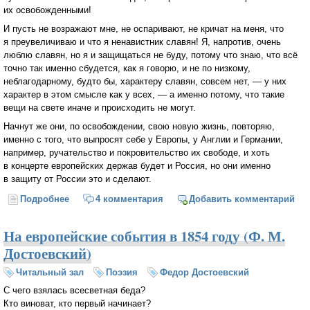
их освобожденными!
И пусть не возражают мне, не оспаривают, не кричат на меня, что
я преувеличиваю и что я ненавистник славян! Я, напротив, очень
люблю славян, но я и защищаться не буду, потому что знаю, что всё
точно так именно сбудется, как я говорю, и не по низкому,
неблагодарному, будто бы, характеру славян, совсем нет, — у них
характер в этом смысле как у всех, — а именно потому, что такие
вещи на свете иначе и происходить не могут.
Начнут же они, по освобождении, свою новую жизнь, повторяю,
именно с того, что выпросят себе у Европы, у Англии и Германии,
например, ручательство и покровительство их свободе, и хоть
в концерте европейских держав будет и Россия, но они именно
в защиту от России это и сделают.
Подробнее
о Пророчество Ф. М. Достоевского о поведении
4 комментария
Добавить комментарий
украинцев. 1877 год
На европейские события в 1854 году (Ф. М.
Достоевский)
Читальный зал
Поэзия
Федор Достоевский
С чего взялась всесветная беда?
Кто виноват, кто первый начинает?