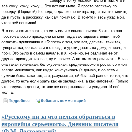
соберу в точку мыслей. Дело в том, что я
всё хожу, хожу, хожу… Это вот как было. Я просто расскажу по
порядку. (Порядок!) Господа, я далеко не литератор, и вы это видите,
да и пусть, а расскажу, как сам понимаю. В том-то и весь ужас мой,
что я всё понимаю!
Это если хотите знать, то есть если с самого начала брать, то она
просто-запросто приходила ко мне тогда закладывать вещи, чтоб
оплатить публикацию в «Голосе» о том, что вот, дескать, таки так,
гувернантка, согласна и в отъезд, и уроки давать на дому, и проч., и
проч. Это было в самом начале, и я, конечно, не различал ее от
других: приходит как все, ну и прочее. А потом стал различать. Была
она такая тоненькая, белокуренькая, средне-высокого роста; со мной
всегда мешковата, как будто конфузилась (я думаю, и со всеми
чужими была такая же, а я, разумеется, ей был всё равно что тот, что
другой, то есть если брать как не закладчика, а как человека). Только
что получала деньги, тотчас же повертывалась и уходила. И всё
молча.
Подробнее
о Кроткая (Фёдор Достоевский)
Добавить комментарий
«Русскому ни за что нельзя обратиться в
европейца серьезного». Дневник писателя
(Ф.М. Достоевский)