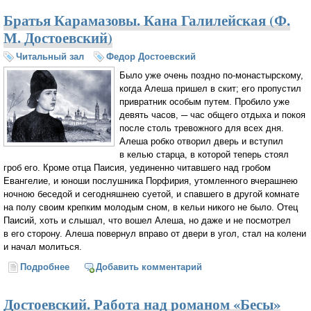
Братья Карамазовы. Кана Галилейская (Ф.
М. Достоевский)
Читальный зал
Федор Достоевский
Было уже очень поздно по-монастырскому,
когда Алеша пришел в скит; его пропустил
привратник особым путем. Пробило уже
девять часов, ─ час общего отдыха и покоя
после столь тревожного для всех дня.
Алеша робко отворил дверь и вступил
в келью старца, в которой теперь стоял
гроб его. Кроме отца Паисия, уединенно читавшего над гробом
Евангелие, и юноши послушника Порфирия, утомленного вчерашнею
ночною беседой и сегодняшнею суетой, и спавшего в другой комнате
на полу своим крепким молодым сном, в кельи никого не было. Отец
Паисий, хоть и слышал, что вошел Алеша, но даже и не посмотрел
в его сторону. Алеша повернул вправо от двери в угол, стал на колени
и начал молиться.
Подробнее
о Братья Карамазовы. Кана Галилейская (Ф. М.
Добавить комментарий
Достоевский)
Достоевский. Работа над романом «Бесы»