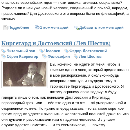
опасность европейских ядов — позитивизма, атеизма, социализма?
Родился ли в ней уже новый человек, соединенный с почвой, народом,
православием? Для Достоевского эти вопросы были не философией, а
жизнью.
Подробнее
о Достоевский. Работа над романом «Бесы»
1 комментарий
Добавить комментарий
(Константин Мочульский)
Киргегард и Достоевский (Лев Шестов)
Читальный зал
Человек
Федор Достоевский
Сёрен Кьеркегор
Философия
Лев Шестов
Вы, конечно, не ждете от меня, чтобы в
течение одного часа, который предоставлен
в мое распоряжение, я сколько-нибудь
исчерпал сложную и трудную тему о
творчестве Киргегарда и Достоевского. Я
потому ограничу свою задачу: я буду
говорить лишь о том, как понимали Достоевский и Киргегард
первородный грех, или — ибо это одно и то же — об умозрительной и
откровенной истине. Но нужно вперед сказать, что за такое короткое
время вряд ли удастся выяснить с желательной полнотой даже то, что
они думали и рассказывали нам о падении человека. В лучшем
случае удастся наметить — и то схематически, — почему