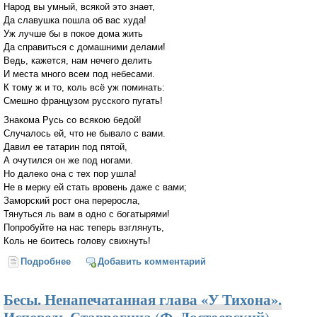
Народ вы умный, всякой это знает,
Да славушка пошла об вас худа!
Уж лучше бы в покое дома жить
Да справиться с домашними делами!
Ведь, кажется, нам нечего делить
И места много всем под небесами.
К тому ж и то, коль всё уж поминать:
Смешно французом русского пугать!
Знакома Русь со всякою бедой!
Случалось ей, что не бывало с вами.
Давил ее татарин под пятой,
А очутился он же под ногами.
Но далеко она с тех пор ушла!
Не в мерку ей стать вровень даже с вами;
Заморский рост она переросла,
Тянуться ль вам в одно с богатырями!
Попробуйте на нас теперь взглянуть,
Коль не боитесь голову свихнуть!
Подробнее
о На европейские события в 1854 году (Ф. М.
Добавить комментарий
Достоевский)
Бесы. Ненапечатанная глава «У Тихона».
Исповедь Ставрогина (Ф. Достоевский)