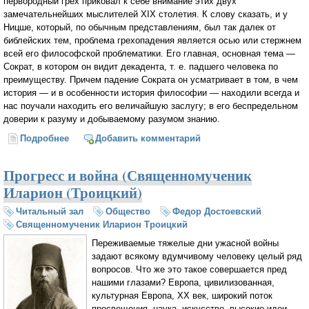
первородный грех приковал к себе внимание этих двух
замечательнейших мыслителей XIX столетия. К слову сказать, и у
Ницше, который, по обычным представлениям, был так далек от
библейских тем, проблема грехопадения является осью или стержнем
всей его философской проблематики. Его главная, основная тема —
Сократ, в котором он видит декадента, т. е. падшего человека по
преимуществу. Причем падение Сократа он усматривает в том, в чем
история — и в особенности история философии — находили всегда и
нас поучали находить его величайшую заслугу; в его беспредельном
доверии к разуму и добываемому разумом знанию.
Подробнее
о Киргегард и Достоевский (Лев Шестов)
Добавить комментарий
Прогресс и война (Священномученик
Иларион (Троицкий)
Читальный зал
Общество
Федор Достоевский
Священномученик Иларион Троицкий
Переживаемые тяжелые дни ужасной войны
задают всякому вдумчивому человеку целый ряд
вопросов. Что же это такое совершается пред
нашими глазами? Европа, цивилизованная,
культурная Европа, XX век, широкий поток
просвещения, наука, искусство, высокие идеи,