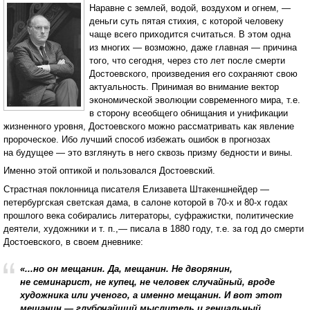
Наравне с землей, водой, воздухом и огнем, —
деньги суть пятая стихия, с которой человеку
чаще всего приходится считаться. В этом одна
из многих — возможно, даже главная — причина
того, что сегодня, через сто лет после смерти
Достоевского, произведения его сохраняют свою
актуальность. Принимая во внимание вектор
экономической эволюции современного мира, т.е.
в сторону всеобщего обнищания и унификации
жизненного уровня, Достоевского можно рассматривать как явление
пророческое. Ибо лучший способ избежать ошибок в прогнозах
на будущее — это взглянуть в него сквозь призму бедности и вины.
Именно этой оптикой и пользовался Достоевский.
Страстная поклонница писателя Елизавета Штакеншнейдер —
петербургская светская дама, в салоне которой в 70-х и 80-х годах
прошлого века собирались литераторы, суфражистки, политические
деятели, художники и т. п.,— писала в 1880 году, т.е. за год до смерти
Достоевского, в своем дневнике:
«...но он мещанин. Да, мещанин. Не дворянин,
не семинарист, не купец, не человек случайный, вроде
художника или ученого, а именно мещанин. И вот этот
мещанин — глубочайший мыслитель и гениальный