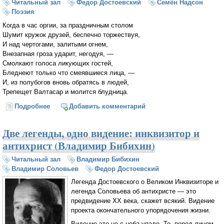
Читальный зал
Федор Достоевский
Семён Надсон
Поэзия
Когда в час оргии, за праздничным столом
Шумит кружок друзей, беспечно торжествуя,
И над чертогами, залитыми огнем,
Внезапная гроза ударит, негодуя, —
Смолкают голоса ликующих гостей,
Бледнеют только что смеявшиеся лица, —
И, из полубогов вновь обратясь в людей,
Трепещет Валтасар и молится блудница.
Подробнее
о Памяти Ф. М. Достоевского (Семён Надсон)
Добавить комментарий
Две легенды, одно видение: инквизитор и
антихрист (Владимир Бибихин)
Читальный зал
Владимир Бибихин
Владимир Соловьев
Федор Достоевский
Легенда Достоевского о Великом Инквизиторе и
легенда Соловьева об антихристе — это
предвидение XX века, скажет всякий. Видение
проекта окончательного упорядочения жизни.
Видение это не с неба упало. То, перед лицом