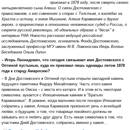
приезжал в 1878 году, после смерти своего
четырехлетнего сына Алеши. О связи Достоевского с
православием, о его сомнениях и спорах с Толстым, о взглядах на
Христа и истину, о князе Мышкине, Алеше Карамазове и других
героях, о пророчествах в отношении человеческих судеб и России, о
секрете русской революции, об идеальных образах и "бесах" в
интервью РИА Новости рассказал ведущий российский
исследователь Достоевского, основатель Фонда Достоевского,
заслуженный профессор МГУ имени М.В. Ломоносова Игорь Волгин.
Беседовала Ольга Липич.
– Игорь Леонидович, что сегодня связывает имя Достоевского с
Оптиной пустынью, куда он приезжал лишь однажды летом 1878
года к старцу Амвросию?
– В Дни Достоевского в Оптиной пустыни открыли закладной камень
будущего памятника Федору Михайловичу. Часть этого камня
привезена из Омска – с места его каторги. И в этом есть некоторая
символика: аукается с Илюшечкиным камнем в "Братьях
Карамазовых". В романе, когда мальчики после похорон Илюшечки
собрались у камня, Алеша Карамазов произносит речь о всеобщей
любви, о будущем, о том, что товарищи покойного должны не
забывать его и любить друг друга. Есть некая символика в том, что
участники Дней Достоевского, собрались именно у камня…