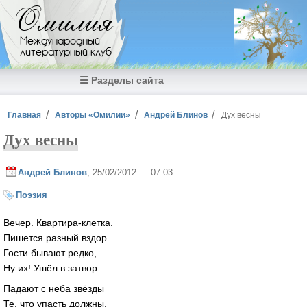
Перейти к основному содержанию
Омилия
Международный
литературный клуб
☰ Разделы сайта
Вы здесь
Главная
Авторы «Омилии»
Андрей Блинов
Дух весны
Дух весны
Андрей Блинов
, 25/02/2012 — 07:03
Поэзия
Вечер. Квартира-клетка.
Пишется разный вздор.
Гости бывают редко,
Ну их! Ушёл в затвор.
Падают с неба звёзды
Те, что упасть должны.