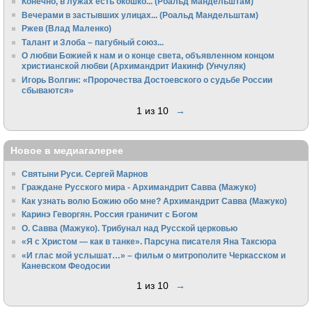
Конечно, в лужах есть окошко... (Роальд Мандельштам)
Вечерами в застывших улицах... (Роальд Мандельштам)
Ржев (Влад Маленко)
Талант и Злоба – пагубный союз...
О любви Божией к нам и о конце света, объявленном концом
христианской любви (Архимандрит Иакинф (Унчуляк)
Игорь Волгин: «Пророчества Достоевского о судьбе России
сбываются»
1 из 10
→
Новое в медиагалерее
Святыни Руси. Сергей Марнов
Граждане Русского мира - Архимандрит Савва (Мажуко)
Как узнать волю Божию обо мне? Архимандрит Савва (Мажуко)
Каринэ Геворгян. Россия граничит с Богом
О. Савва (Мажуко). Трибунал над Русской церковью
«Я с Христом — как в танке». Парсуна писателя Яна Таксюра
«И глас мой услышат…» – фильм о митрополите Черкасском и
Каневском Феодосии
1 из 10
→