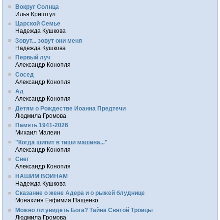
Вокруг Солнца
Илья Криштул
Царской Семье
Надежда Кушкова
Зовут... зовут они меня
Надежда Кушкова
Первый луч
Александр Конопля
Сосед
Александр Конопля
Ад
Александр Конопля
Детям о Рождестве Иоанна Предтечи
Людмила Громова
Память 1941-2026
Михаил Малеин
"Когда шипит в тиши машина..."
Александр Конопля
Снег
Александр Конопля
НАШИМ ВОИНАМ
Надежда Кушкова
Сказание о жене Адера и о рыжей блуднице
Монахиня Евфимия Пащенко
Можно ли увидеть Бога? Тайна Святой Троицы
Людмила Громова