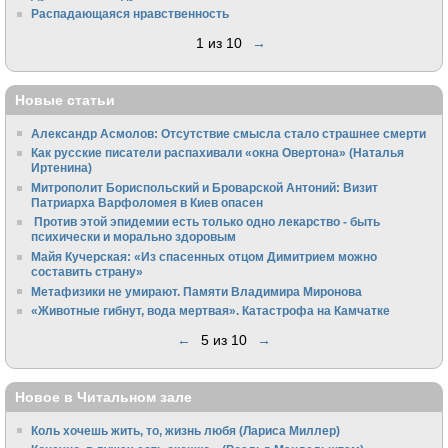
Распадающаяся нравственность
1 из 10
→
Новые статьи
Александр Асмолов: Отсутствие смысла стало страшнее смерти
Как русские писатели распахивали «окна Овертона» (Наталья
Иртенина)
Митрополит Бориспольский и Броварской Антоний: Визит
Патриарха Варфоломея в Киев опасен
Против этой эпидемии есть только одно лекарство - быть
психически и морально здоровым
Майя Кучерская: «Из спасенных отцом Димитрием можно
составить страну»
Метафизики не умирают. Памяти Владимира Миронова
«Животные гибнут, вода мертвая». Катастрофа на Камчатке
←
5 из 10
→
Новое в Читальном зале
Коль хочешь жить, то, жизнь любя (Лариса Миллер)