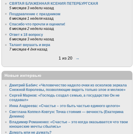
СВЯТАЯ БЛАЖЕННАЯ КСЕНИЯ ПЕТЕРБУРГСКАЯ
5 месяцев 3 недели
назад
Поздравление с праздником
6 месяцев 1 неделя
назад
Спасибо что прочли и оценили!
6 месяцев 2 недели
назад
Ответ к 18 вопросу
6 месяцев 3 недели
назад
Талант внушать и вера
7 месяцев 4 дня
назад
1 из 20
→
Новые интервью
Дмитрий Бабич: «Человечество надело очки из осколков зеркала
Снежной Королевы, позволяющие видеть только злое и мелкое»
Сергей Марнов: «Господь создал семью, а государство Он не
создавал»
Инна Андреева: «Счастье – это быть частью единого целого»
Светлана Коппел-Ковтун: Точка стояния — вечность (Екатерина
Демина)
Владимир Романенко: «Счастье – это когда оказывается что твои
юношеские мечты сбылись»
Думать или не думать?