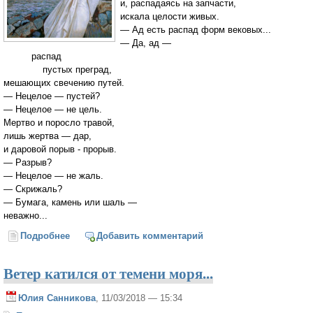
и, распадаясь на запчасти,
искала целости живых.
— Ад есть распад форм вековых...
— Да, ад —
распад
пустых преград,
мешающих свечению путей.
— Нецелое — пустей?
— Нецелое — не цель.
Мертво и поросло травой,
лишь жертва — дар,
и даровой порыв - прорыв.
— Разрыв?
— Нецелое — не жаль.
— Скрижаль?
— Бумага, камень или шаль —
неважно...
Подробнее
о Нецелое — не жаль...
Добавить комментарий
Ветер катился от темени моря...
Юлия Санникова
, 11/03/2018 — 15:34