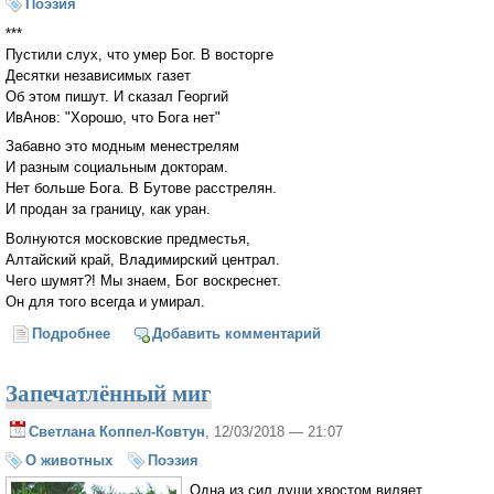
Поэзия
***
Пустили слух, что умер Бог. В восторге
Десятки независимых газет
Об этом пишут. И сказал Георгий
ИвАнов: "Хорошо, что Бога нет"
Забавно это модным менестрелям
И разным социальным докторам.
Нет больше Бога. В Бутове расстрелян.
И продан за границу, как уран.
Волнуются московские предместья,
Алтайский край, Владимирский централ.
Чего шумят?! Мы знаем, Бог воскреснет.
Он для того всегда и умирал.
Подробнее
о Пустили слух, что умер Бог...
Добавить комментарий
Запечатлённый миг
Светлана Коппел-Ковтун
, 12/03/2018 — 21:07
О животных
Поэзия
Одна из сил души хвостом виляет,