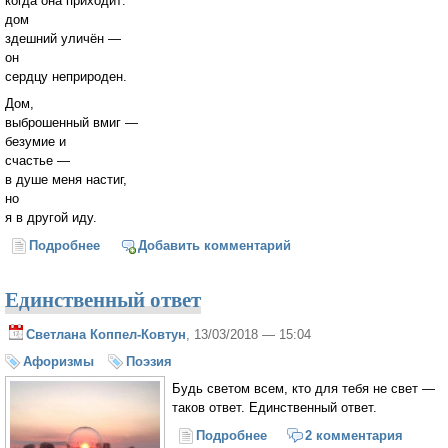
когда она приходит:
дом
здешний уличён —
он
сердцу неприроден.
Дом,
выброшенный вмиг —
безумие и
счастье —
в душе меня настиг,
но
я в другой иду.
Подробнее
о Но...
Добавить комментарий
Единственный ответ
Светлана Коппел-Ковтун
, 13/03/2018 — 15:04
Афоризмы
Поэзия
Будь светом всем, кто для тебя не свет —
таков ответ. Единственный ответ.
Подробнее
о Единственный ответ
2 комментария