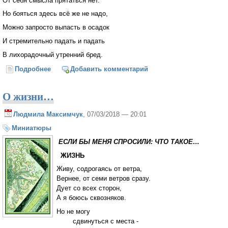
От себя смысла прятаться нет.
Но бояться здесь всё же не надо,
Можно запросто выпасть в осадок
И стремительно падать и падать
В лихорадочный утренний бред.
Подробнее
о Зазеркалье
Добавить комментарий
О жизни…
Людмила Максимчук
, 07/03/2018 — 20:01
Миниатюры
ЕСЛИ БЫ МЕНЯ СПРОСИЛИ: ЧТО ТАКОЕ…
ЖИЗНЬ
Живу, содрогаясь от ветра,
Вернее, от семи ветров сразу.
Дует со всех сторон,
А я боюсь сквозняков.
Но не могу
сдвинуться с места -