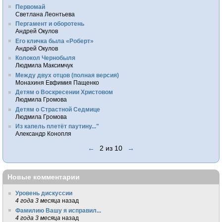
Первомай
Светлана Леонтьева
Пергамент и оборотень
Андрей Окулов
Его кличка была «Роберт»
Андрей Окулов
Колокол Чернобыля
Людмила Максимчук
Между двух отцов (полная версия)
Монахиня Евфимия Пащенко
Детям о Воскресении Христовом
Людмила Громова
Детям о Страстной Седмице
Людмила Громова
Из капель плетёт паутину..."
Александр Конопля
←
2 из 10
→
Новые комментарии
Уровень дискуссии
4 года 3 месяца
назад
Фамилию Вашу я исправил...
4 года 3 месяца
назад