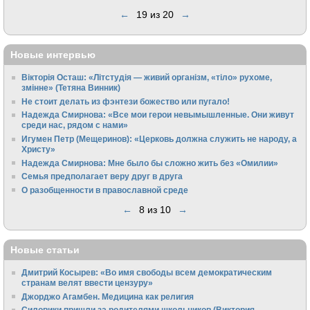
←
19 из 20
→
Новые интервью
Вікторія Осташ: «Літстудія — живий організм, «тіло» рухоме,
змінне» (Тетяна Винник)
Не стоит делать из фэнтези божество или пугало!
Надежда Смирнова: «Все мои герои невымышленные. Они живут
среди нас, рядом с нами»
Игумен Петр (Мещеринов): «Церковь должна служить не народу, а
Христу»
Надежда Смирнова: Мне было бы сложно жить без «Омилии»
Семья предполагает веру друг в друга
О разобщенности в православной среде
←
8 из 10
→
Новые статьи
Дмитрий Косырев: «Во имя свободы всем демократическим
странам велят ввести цензуру»
Джорджо Агамбен. Медицина как религия
Силовики пришли за родителями школьников (Виктория