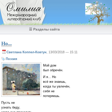
Перейти к основному содержанию
Омилия
Международный
литературный клуб
☰ Разделы сайта
Но...
Светлана Коппел-Ковтун
, 13/03/2018 — 15:11
Поэзия
Мой дом
был обречён.
И я... Но
всё же знаешь,
когда ты увлечён,
себя не
потеряешь.
Пусть не
узнать беду,