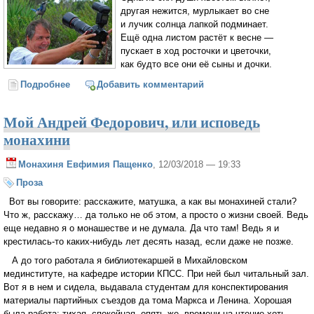
другая нежится, мурлыкает во сне
и лучик солнца лапкой подминает.
Ещё одна листом растёт к весне —
пускает в ход росточки и цветочки,
как будто все они её сыны и дочки.
Подробнее
о Запечатлённый миг
Добавить комментарий
Мой Андрей Федорович, или исповедь
монахини
Монахиня Евфимия Пащенко
, 12/03/2018 — 19:33
Проза
Вот вы говорите: расскажите, матушка, а как вы монахиней стали?
Что ж, расскажу… да только не об этом, а просто о жизни своей. Ведь
еще недавно я о монашестве и не думала. Да что там! Ведь я и
крестилась-то каких-нибудь лет десять назад, если даже не позже.
А до того работала я библиотекаршей в Михайловском
мединституте, на кафедре истории КПСС. При ней был читальный зал.
Вот я в нем и сидела, выдавала студентам для конспектирования
материалы партийных съездов да тома Маркса и Ленина. Хорошая
была работа: тихая, спокойная, опять же, времени на чтение хоть