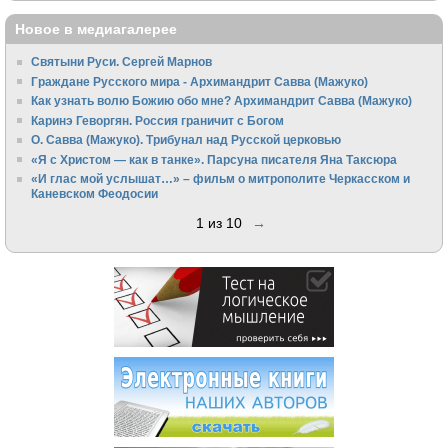
Новое в медиагалерее
Святыни Руси. Сергей Марнов
Граждане Русского мира - Архимандрит Савва (Мажуко)
Как узнать волю Божию обо мне? Архимандрит Савва (Мажуко)
Каринэ Геворгян. Россия граничит с Богом
О. Савва (Мажуко). Трибунал над Русской церковью
«Я с Христом — как в танке». Парсуна писателя Яна Таксюра
«И глас мой услышат…» – фильм о митрополите Черкасском и
Каневском Феодосии
1 из 10
→