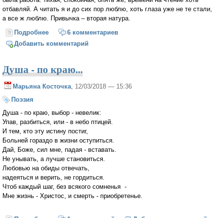
отбавляй. А читать я и до сих пор люблю, хоть глаза уже не те стали,
а все ж люблю. Привычка – вторая натура.
Подробнее
о Мой Андрей Федорович, или исповедь монахини
6 комментариев
Добавить комментарий
Душа - по краю...
Марьяна Косточка
, 12/03/2018 — 15:36
Поэзия
Душа - по краю, выбор - невелик:
Упав, разбиться, или - в небо птицей.
И тем, кто эту истину постиг,
Больней гораздо в жизни оступиться.
Дай, Боже, сил мне, падая - вставать.
Не унывать, а лучше становиться.
Любовью на обиды отвечать,
надеяться и верить, не гордиться.
Чтоб каждый шаг, без всякого сомненья -
Мне жизнь - Христос, и смерть - приобретенье.