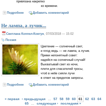
привязана накрепко
ко времени.
Подробнее
о О жизни…
Добавить комментарий
Не лампа, а лучик...
Светлана Коппел-Ковтун
, 07/03/2018 — 15:02
Поэзия
Цветение — солнечный свет,
и плод ведь — не лампа, а лучик.
Прими непонятный совет:
надейся на солнечный случай!
Выхватывай свет из ночи,
плети для спасателей тросы,
чтоб в небе сияли лучи
в ответ на пределов запросы.
Подробнее
о Не лампа, а лучик...
Добавить комментарий
Страницы
« первая
‹ предыдущая
…
57
58
59
60
61
62
63
64
65
…
следующая ›
последняя »