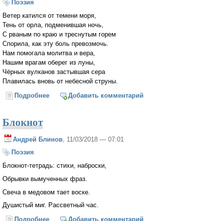
Поэзия
Ветер катился от темени моря,
Тень от орла, подменившая ночь,
С рваным по краю и треснутым горем
Спорила, как эту боль превозмочь.
Нам помогала молитва и вера,
Нашим врагам оберег из луны,
Чёрных вулканов застывшая сера
Плавилась вновь от небесной струны.
Подробнее
о Ветер катился от темени моря...
Добавить комментарий
Блокнот
Андрей Блинов
, 11/03/2018 — 07:01
Поэзия
Блокнот-тетрадь: стихи, наброски,
Обрывки вымученных фраз.
Свеча в медовом тает воске.
Душистый миг. Рассветный час.
Подробнее
о Блокнот
Добавить комментарий