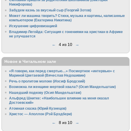
Никифорова)
Забудем казнь за вкусный сыр (Георгий Зотов)
Может ли машина творить? Стихи, музыка и картины, написанные
компьютером (Екатерина Никитина)
Искушение цифровизацией
Владимир Легойда: Ситуация с гонениями на христиан в Африке
не улучшается
←
4 из 10
→
Новое в Читальном зале
«Я говорю, как перед смертью…» Посмертное «интервью» с
Мариной Цветаевой (Вячеслав Недошивин)
Речь о пролитом молоке (Иосиф Бродский)
Возможна ли женщине мертвой хвала? (Осип Мандельштам)
Нашедший подкову (Осип Мандельштам)
Альфред Шнитке: «Наибольшее влияние на меня оказал
Достоевский»
Атомная сказка (Юрий Кузнецов)
Христос — Аполлон (Рэй Брэдбери)
←
8 из 10
→