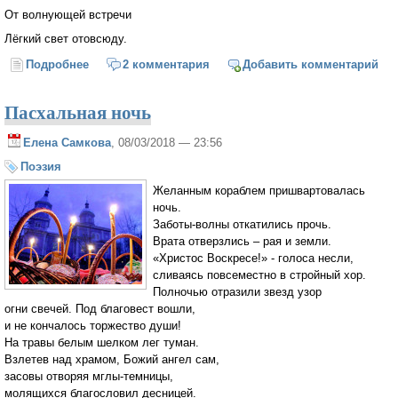
От волнующей встречи
Лёгкий свет отовсюду.
Подробнее
о Имя
2 комментария
Добавить комментарий
Пасхальная ночь
Елена Самкова
, 08/03/2018 — 23:56
Поэзия
Желанным кораблем пришвартовалась
ночь.
Заботы-волны откатились прочь.
Врата отверзлись – рая и земли.
«Христос Воскресе!» - голоса несли,
сливаясь повсеместно в стройный хор.
Полночью отразили звезд узор
огни свечей. Под благовест вошли,
и не кончалось торжество души!
На травы белым шелком лег туман.
Взлетев над храмом, Божий ангел сам,
засовы отворяя мглы-темницы,
молящихся благословил десницей.