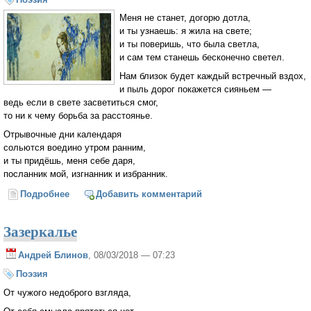
Меня не станет, догорю дотла,
и ты узнаешь: я жила на свете;
и ты поверишь, что была светла,
и сам тем станешь бесконечно светел.
Нам близок будет каждый встречный вздох,
и пыль дорог покажется сияньем —
ведь если в свете засветиться смог,
то ни к чему борьба за расстоянье.
Отрывочные дни календаря
сольются воедино утром ранним,
и ты придёшь, меня себе даря,
посланник мой, изгнанник и избранник.
Подробнее
о Изгнанник
Добавить комментарий
Зазеркалье
Андрей Блинов
, 08/03/2018 — 07:23
Поэзия
От чужого недоброго взгляда,