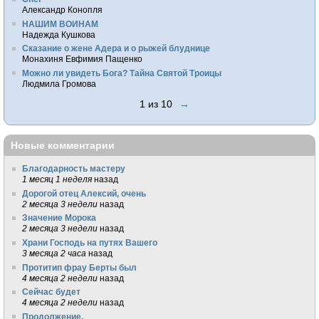
Александр Конопля
НАШИМ ВОИНАМ
Надежда Кушкова
Сказание о жене Адера и о рыжей блуднице
Монахиня Евфимия Пащенко
Можно ли увидеть Бога? Тайна Святой Троицы
Людмила Громова
1 из 10
→
Новые комментарии
Благодарность мастеру
1 месяц 1 неделя
назад
Дорогой отец Алексий, очень
2 месяца 3 недели
назад
Значение Морока
2 месяца 3 недели
назад
Храни Господь на путях Вашего
3 месяца 2 часа
назад
Протитип фрау Берты был
4 месяца 2 недели
назад
Сейчас будет
4 месяца 2 недели
назад
Продолжение.