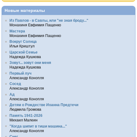
Новые материалы
Из Павлов - в Савлы, или "не зная броду..."
Монахиня Евфимия Пащенко
Мастера
Монахиня Евфимия Пащенко
Вокруг Солнца
Илья Криштул
Царской Семье
Надежда Кушкова
Зовут... зовут они меня
Надежда Кушкова
Первый луч
Александр Конопля
Сосед
Александр Конопля
Ад
Александр Конопля
Детям о Рождестве Иоанна Предтечи
Людмила Громова
Память 1941-2026
Михаил Малеин
"Когда шипит в тиши машина..."
Александр Конопля
Снег