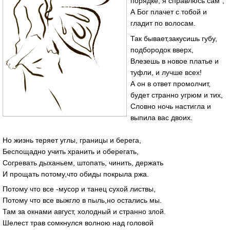
порядке, я справлюсь сам",
А Бог плачет с тобой и
гладит по волосам.
Так бывает,закусишь губу,
подбородок вверх,
Влезешь в новое платье и
туфли, и лучше всех!
А он в ответ промолчит,
будет странно угрюм и тих,
Словно ночь настигла и
выпила вас двоих.
Но жизнь теряет углы, границы и берега,
Беспощадно учить хранить и оберегать,
Согревать дыханьем, штопать, чинить, держать
И прощать потому,что обиды покрыла ржа.
Потому что все -мусор и танец сухой листвы,
Потому что все выжгло в пыль,но остались мы.
Там за окнами август, холодный и странно злой.
Шелест трав сомкнулся волною над головой