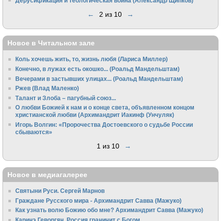
Дерусификация и теологическая война (Александр Щипков)
←
2 из 10
→
Новое в Читальном зале
Коль хочешь жить, то, жизнь любя (Лариса Миллер)
Конечно, в лужах есть окошко... (Роальд Мандельштам)
Вечерами в застывших улицах... (Роальд Мандельштам)
Ржев (Влад Маленко)
Талант и Злоба – пагубный союз...
О любви Божией к нам и о конце света, объявленном концом
христианской любви (Архимандрит Иакинф (Унчуляк)
Игорь Волгин: «Пророчества Достоевского о судьбе России
сбываются»
1 из 10
→
Новое в медиагалерее
Святыни Руси. Сергей Марнов
Граждане Русского мира - Архимандрит Савва (Мажуко)
Как узнать волю Божию обо мне? Архимандрит Савва (Мажуко)
Каринэ Геворгян. Россия граничит с Богом