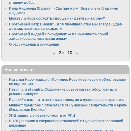
сторону добра
Инна Андреева (Сапега): «Святые могут быть очень близкими
людьми»
Может ли море состоять сплошь из «Девятых валов»?
Протоиерей Пётр Винник: «Для любящего отца мы всегда будем
детьми, несмотря на возраст»
Протоиерей Андрей Спиридонов: «Озабоченность собой
замаскирована лозунгами веры»
О рассуждении и осуждении
←
2 из 10
→
Новые статьи
Наталья Нарочницкая: «Приговор России вынесен и обжалованию
не подлежит»
Петр I: pro et contra. Сохранение суверенитета, абсолютизм и
рывок к империи
Русский язык — это не только слово, но и духовное пространство
Минюст предложил отказаться от бумажных свидетельств о браке
(Владислав Куликов)
УПЦ заявила о независимости от РПЦ
В УПЦ заявили о сохранении отношений с Русской православной
церковью