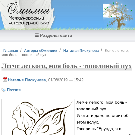
Перейти к основному содержанию
Омилия
Международный
литературный клуб
☰ Разделы сайта
Вы здесь
Главная
Авторы «Омилии»
Наталья Пискунова
Легче легкого,
моя боль - тополиный пух
Легче легкого, моя боль - тополиный пух
Наталья Пискунова
, 01/08/2019 — 15:42
Поэзия
Легче легкого, моя боль -
тополиный пух
Улетит и даже не стоит об
этом вслух.
Говоришь:"Ерунда, я в