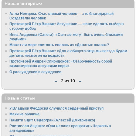
Новые интервью
Алла Немцова: Счастливый человек — это благодарный
Создателю человек
Протоиерей Пётр Винник: Искушение — шанс сделать выбор в
сторону добра
Инна Андреева (Сапега): «Святые могут быть очень близкими
людьми»
Может ли море состоять сплошь из «Девятых валов»?
Протоиерей Пётр Винник: «Для любящего отца мы всегда будем
детьми, несмотря на возраст»
Протоиерей Андрей Спиридонов: «Озабоченность собой
замаскирована лозунгами веры»
О рассуждении и осуждении
←
2 из 10
→
Новые статьи
У Владыки Феодосия случился сердечный приступ
Маки на обочине
Памяти Эдит Сёдергран (Алексей Дмитриенко)
Ростислав Ищенко: «Они желают превратить Церковь в
антицерковь»