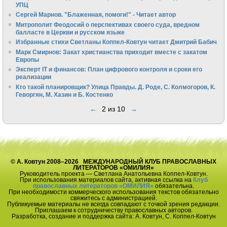
УПЦ
Сергей Марнов. "Блаженная, помоги!" - Читает автор
Митрополит Феодосий о перспективах своего суда, вредном
балласте в Церкви и русском языке
Избранные стихи Светланы Коппел-Ковтун читает Дмитрий Бабич
Марк Смирнов: Закат христианства приходит вместе с закатом
Европы
Эксперт IT и финансов: План цифрового контроля и сроки его
реализации
Кто такой планировщик? Улица Правды. Д. Роде, С. Колмогоров, К.
Геворгян, М. Хазин и Б. Костенко
←
2 из 10
→
© А. Ковтун 2008–2026 МЕЖДУНАРОДНЫЙ КЛУБ ПРАВОСЛАВНЫХ
ЛИТЕРАТОРОВ «ОМИЛИЯ»
Руководитель проекта — Светлана Анатольевна Коппел-Ковтун.
При использования материалов сайта, активная ссылка на
Клуб
православных литераторов «ОМИЛИЯ»
обязательна.
При необходимости коммерческого использования текстов обязательно
свяжитесь с администрацией.
Публикуемые материалы не всегда совпадают с точкой зрения редакции.
Приглашаем к сотрудничеству православных авторов.
Разработка, создание и поддержка сайта: А. Ковтун, С. Коппел-Ковтун