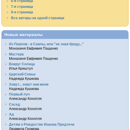
6-я страница
7-я страница
8-я страница
Все авторы на одной странице
Новые материалы
Из Павлов - в Савлы, или "не зная броду..."
Монахиня Евфимия Пащенко
Мастера
Монахиня Евфимия Пащенко
Вокруг Солнца
Илья Криштул
Царской Семье
Надежда Кушкова
Зовут... зовут они меня
Надежда Кушкова
Первый луч
Александр Конопля
Сосед
Александр Конопля
Ад
Александр Конопля
Детям о Рождестве Иоанна Предтечи
Людмила Громова