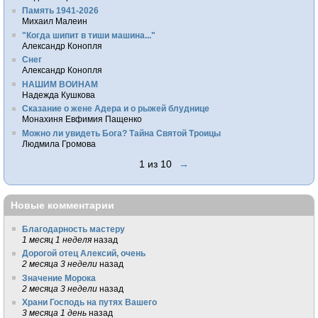
Память 1941-2026
Михаил Малеин
"Когда шипит в тиши машина..."
Александр Конопля
Снег
Александр Конопля
НАШИМ ВОИНАМ
Надежда Кушкова
Сказание о жене Адера и о рыжей блуднице
Монахиня Евфимия Пащенко
Можно ли увидеть Бога? Тайна Святой Троицы
Людмила Громова
1 из 10
→
Новые комментарии
Благодарность мастеру
1 месяц 1 неделя
назад
Дорогой отец Алексий, очень
2 месяца 3 недели
назад
Значение Морока
2 месяца 3 недели
назад
Храни Господь на путях Вашего
3 месяца 1 день
назад