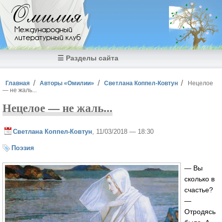
Перейти к основному содержанию
Омилия
Международный
литературный клуб
☰ Разделы сайта
Вы здесь
Главная
Авторы «Омилии»
Светлана Коппел-Ковтун
Нецелое
— не жаль...
Нецелое — не жаль...
Светлана Коппел-Ковтун
, 11/03/2018 — 18:30
Поэзия
— Вы
сколько в
счастье?
—
Отродясь