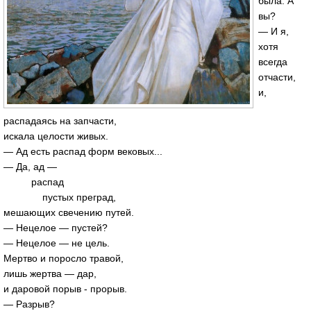
была. А
вы?
— И я,
хотя
всегда
отчасти,
и,
распадаясь на запчасти,
искала целости живых.
— Ад есть распад форм вековых...
— Да, ад —
распад
пустых преград,
мешающих свечению путей.
— Нецелое — пустей?
— Нецелое — не цель.
Мертво и поросло травой,
лишь жертва — дар,
и даровой порыв - прорыв.
— Разрыв?