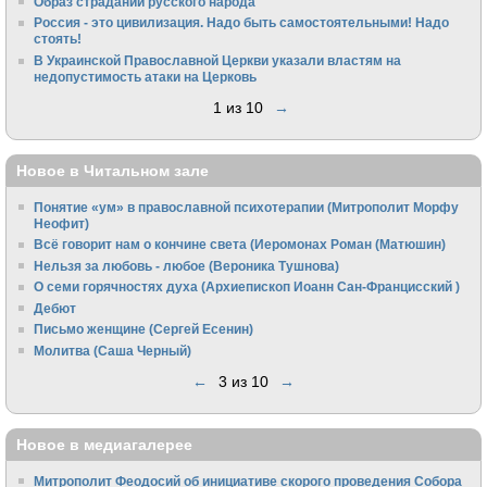
Образ страданий русского народа
Россия - это цивилизация. Надо быть самостоятельными! Надо
стоять!
В Украинской Православной Церкви указали властям на
недопустимость атаки на Церковь
1 из 10
→
Новое в Читальном зале
Понятие «ум» в православной психотерапии (Митрополит Морфу
Неофит)
Всё говорит нам о кончине света (Иеромонах Роман (Матюшин)
Нельзя за любовь - любое (Вероника Тушнова)
О семи горячностях духа (Архиепископ Иоанн Сан-Францисский )
Дебют
Письмо женщине (Сергей Есенин)
Молитва (Саша Черный)
←
3 из 10
→
Новое в медиагалерее
Митрополит Феодосий об инициативе скорого проведения Собора