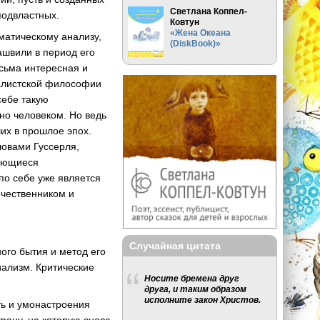
Светлана Коппел-
подвластных.
Ковтун
«Жена Океана
матическому анализу,
(DiskBook)»
ашвили в период его
есьма интересная и
иалистской философии
себе такую
но человеком. Но ведь
их в прошлое эпох.
ловами Гуссерля,
дающиеся
по себе уже является
чественником и
Случайная цитата
ого бытия и метод его
иализм. Критические
Носите бремена друг
друга, и таким образом
исполните закон Христов.
сть и умонастроения
трану, на которую снова