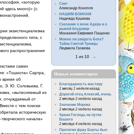
философия, «которую
Снег
Александр Конопля
 здесь много)» (с.
НАШИМ ВОИНАМ
умонастроений,
Надежда Кушкова
Сказание о жене Адера и о
рыжей блуднице
ории экзистенциализма
Монахиня Евфимия Пащенко
ределенного типа, с
Можно ли увидеть Бога?
кзистенциализма,
Тайна Святой Троицы
Людмила Громова
ового распространения
1 из 10
→
текстами самих
ия: «Тошнота» Сартра,
Новые комментарии
о время об
Благодарность мастеру
, Э. Ю. Соловьева, Г.
1 месяц 1 неделя
назад
ловек, «вытесняемый из
Дорогой отец Алексий, очень
, отчуждаемый от
2 месяца 2 недели
назад
Значение Морока
Вместе с тем поиски
2 месяца 2 недели
назад
 обретала историческую
Храни Господь на путях
-творческого начала»
Вашего
2 месяца 4 недели
назад
Протитип фрау Берты был