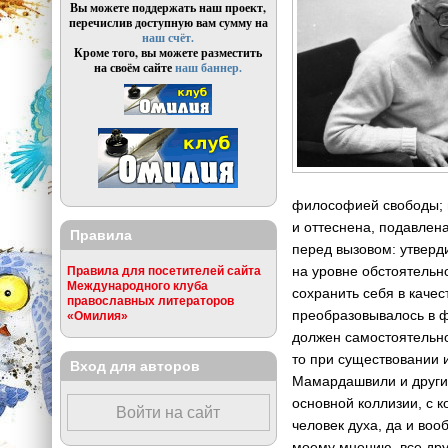
Вы можете поддержать наш проект,
перечислив доступную вам сумму на
наш счёт.
Кроме того, вы можете разместить
на своём сайте
наш баннер.
философией свободы; но
и оттеснена, подавлен
Правила
перед вызовом: утверд
на уровне обстоятельн
Правила для посетителей сайта
Международного клуба
сохранить себя в каче
православных литераторов
преобразовывалось в фо
«Омилия»
должен самостоятельно
то при существовании и
Вход для авторов
Мамардашвили и других 
основной коллизии, с к
Войти на сайт
человек духа, да и воо
моему мнению, все др