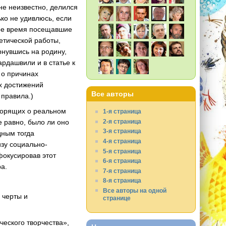
не неизвестно, делился
ко не удивлюсь, если
ное время посещавшие
етической работы,
нувшись на родину,
ардашвили и в статье к
 о причинах
х достижений
Все авторы
 правила.)
оворящих о реальном
1-я страница
 равно, было ли оно
2-я страница
3-я страница
дным тогда
4-я страница
зу социально-
5-я страница
фокусировав этот
6-я страница
а.
7-я страница
8-я страница
Все авторы на одной
 черты и
странице
ческого творчества»,