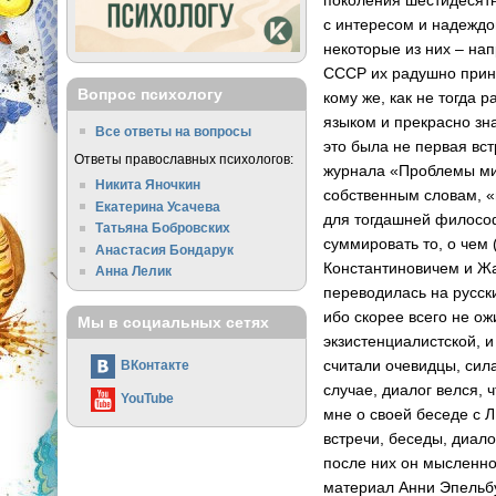
с интересом и надеждо
некоторые из них – на
СССР их радушно прин
Вопрос психологу
кому же, как не тогда
языком и прекрасно зн
Все ответы на вопросы
это была не первая вс
Ответы православных психологов:
журнала «Проблемы мир
Никита Яночкин
собственным словам, «
Екатерина Усачева
для тогдашней философ
Татьяна Бобровских
суммировать то, о чем
Анастасия Бондарук
Константиновичем и Ж
Анна Лелик
переводилась на русск
ибо скорее всего не ож
Мы в социальных сетях
экзистенциалистской, 
считали очевидцы, сил
ВКонтакте
случае, диалог велся, 
YouTube
мне о своей беседе с 
встречи, беседы, диал
после них он мысленно
материал Анни Эпельбу