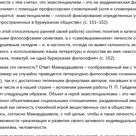
есте с тем считал, что экзистенциализм – это не академическая 
точняют с помощью профессорских словопрений (хотя и словопрений
оворится: экзистенциализм – «способ фиксирования определенных 
пространенных в буржуазном обществе» (с. 151–152).
 этой относительно ранней своей работе) соотнес понятия и катег
нными философскими сюжетами, а с «самовыражением» личности оп
ушевным складом – и, в частности, отсюда он вывел склонность э
кого, к использованию языка литературы и искусства во имя «масс
знала, пожалуй, ни одна буржуазная философия» (с. 152).
 какая это личность? Ответ Мамардашвили – сообразованный как с 
пример не случайно приводятся литературно-философские сочинен
 так и с достаточно типичными формулами авторов, писавших в т
м числе и в нашей стране – вспомним ранние работы П. П. Гайденко
дит следующим образом. Объект и герой экзистенциализма – это че
менно объективными социальными отношениями, раздавленный ими
мый как личность стихийной игрой вещественных сил в обществе». 
ись, согласно Мамардашвили, с той целью, чтобы и такая личность
зможности «реализации и развития своего активного индивидуально
уманизма, человечности.