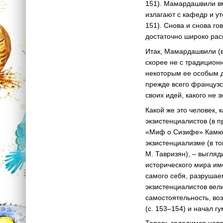
151). Мамардашвили вм
излагают с кафедр и у
151). Снова и снова г
достаточно широко рас
Итак, Мамардашвили (в
скорее не с традицио
некоторым ее особым д
прежде всего французс
своих идей, какого не 
Какой же это человек,
экзистенциалистов (в 
«Миф о Сизифе» Камю),
экзистенциализме (в то
М. Тавризян), – выгля
исторического мира и
самого себя, разрушае
экзистенциалистов вел
самостоятельность, во
(с. 153–154) и начал г