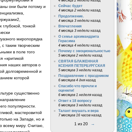
и формулировки и
4 месяца 2 недели
назад
Сейчас будет
даны они были потому и
4 месяца 2 недели
назад
тенциализма,
Продолжение.
уржуазии2,
4 месяца 3 недели
назад
 глубокой, тонкой
Впечатления
4 месяца 3 недели
назад
чески
О семье архимандрита
жуазного миропорядка
Герасима
, с таким творческим
4 месяца 4 недели
назад
Почему с эмоциональностью
ьными в поле того
5 месяцев 2 недели
назад
ся «критикой
СВЯТАЯ БЛАЖЕННАЯ
ения наших авторов о
КСЕНИЯ ПЕТЕРБУРГСКАЯ
5 месяцев 3 недели
назад
амой долговременной и
Поздравление с праздником
жанием которой
6 месяцев 4 дня
назад
Спасибо что прочли и
оценили!
ультуре существенно
6 месяцев 1 неделя
назад
е направление
Ответ к 18 вопросу
6 месяцев 3 недели
назад
 его популярности.
Талант внушать и вера
тливой, мастеровитой
7 месяцев 16 часов
назад
олько на Западе, но и
1 из 20
→
о всему миру. Считаю,