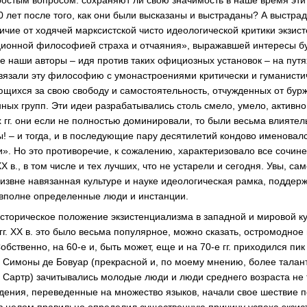
остым вопросом: сохраняют ли свою значимость в наше время эт
0 лет после того, как они были высказаны и выстраданы? А выстра
личие от ходячей марксистской чисто идеологической критики экзис
ционной философией страха и отчаяния», выражавшей интересы б
 наши авторы – идя против таких официозных установок – на путях
вязали эту философию с умонастроениями критически и гуманисти
щихся за свою свободу и самостоятельность, отчужденных от бур
ных групп. Эти идеи разрабатывались столь смело, умело, активно
х гг. они если не полностью доминировали, то были весьма влиятел
ы! – и тогда, и в последующие пару десятилетий кондово именовал
. Но это противоречие, к сожалению, характеризовало все сочин
в., в том числе и тех лучших, что не устарели и сегодня. Увы, с
 извне навязанная культуре и науке идеологическая рамка, поддер
 вполне определенные люди и инстанции.
сторическое положение экзистенциализма в западной и мировой к
гг. XX в. это было весьма популярное, можно сказать, остромодно
ственно, на 60-е и, быть может, еще и на 70-е гг. приходился пик
 Симоны де Бовуар (прекрасной и, по моему мнению, более талан
 Сартр) зачитывались молодые люди и люди среднего возраста не т
едения, переведенные на множество языков, начали свое шествие п