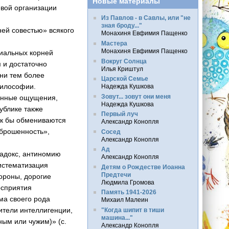
Новые материалы
евой организации
Из Павлов - в Савлы, или "не
зная броду..."
ней совестью» всякого
Монахиня Евфимия Пащенко
Мастера
Монахиня Евфимия Пащенко
иальных корней
Вокруг Солнца
м и достаточно
Илья Криштул
ни тем более
Царской Семье
философии.
Надежда Кушкова
Зовут... зовут они меня
енные ощущения,
Надежда Кушкова
ублике также
Первый луч
как бы обмениваются
Александр Конопля
аброшенность»,
Сосед
Александр Конопля
Ад
адокс, антиномию
Александр Конопля
систематизация
Детям о Рождестве Иоанна
Предтечи
тороны, дорогие
Людмила Громова
осприятия
Память 1941-2026
ма своего рода
Михаил Малеин
ители интеллигенции,
"Когда шипит в тиши
машина..."
ным или чужим)» (с.
Александр Конопля