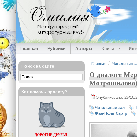
Перейти к основному содержанию
Омилия
Международный
литературный клуб
Главная
Рубрики
Авторы
Книги
Ин
Вы здесь
Главная
Читальный з
Поиск на сайте
О диалоге Ме
Мотрошилова
Как помочь проекту?
Опубликовано: 25/10/
Читальный зал
Жан-Поль Сартр
ДОРОГИЕ ДРУЗЬЯ!