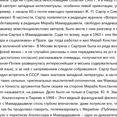
й смотрят западные интеллектуалы, особенно левой ориентации, 
пример, с начала 60-х почти ежегодно приезжают Ж.-П. Сартр и Си
имают. В частности, Сартр появляется в редакции журнала «Вопр
 работавшему в редакции Мерабу Мамардашвили, свободно владев
авшему экзистенциалистских авторов, было вести с ним разговор и
треча Сартра и Мамардашвили. Судя по всему, еще в 1963 г. они б
а и социализма» в Праге, где тогда работал и жил Мераб Констант
в золоченой клетке». В Москве встреча с Сартром была из ряда в
ской жизни – и не случайно рассказы о нем передавались из уст в 
 (достаточно согласно) рассказывали очевидцы, получается вот чт
аном-Полем развернулась интереснейшая и весьма содержательна
ий язык), и за ней с напряжением следили собравшиеся. Сартр был
идал встретить в СССР таких знатоков западной литературы, в част
и таких сильных, оригинальных мыслителей-оппонентов, как Мамард
а и тонкость аргументов были скорее на стороне Мераба Константи
что называется, на равных. Дело было не только в Сартре. Ю. А. З
Л. Альтюссером в Париже в 1968 г. Этот видный французский филос
ог с Мамардашвили столь глубоко впечатлили, даже потрясли его, ч
 как бы продолжал говорить, полемизировать с Мерабом. (Публику
эн о переписке Альтюссера и Мамардашвили – одно из доказатель