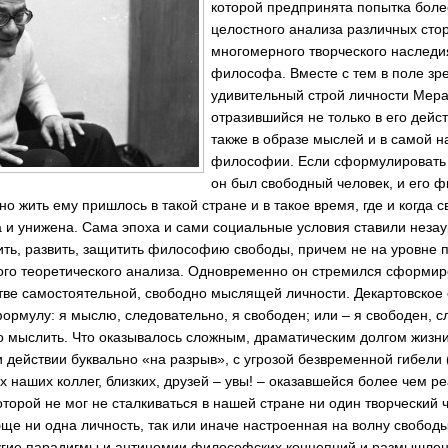
которой предпринята попытка боле
целостного анализа различных сто
многомерного творческого наследи
философа. Вместе с тем в поле зре
удивительный строй личности Мера
отразившийся не только в его дейст
также в образе мыслей и в самой н
философии. Если сформулировать 
он был свободный человек, и его 
 жить ему пришлось в такой стране и в такое время, где и когда 
а и унижена. Сама эпоха и сами социальные условия ставили неза
ить, развить, защитить философию свободы, причем не на уровне п
ого теоретического анализа. Одновременно он стремился сформиро
стве самостоятельной, свободно мыслящей личности. Декартовское 
рмулу: я мыслю, следовательно, я свободен; или – я свободен, сл
 мыслить. Что оказывалось сложным, драматическим долгом жизн
 действии буквально «на разрыв», с угрозой безвременной гибели 
наших коллег, близких, друзей – увы! – оказавшейся более чем ре
оторой не мог не сталкиваться в нашей стране ни один творческий 
бще ни одна личность, так или иначе настроенная на волну свободы
угие парадигмы и антиномии философских концепций и размышлени