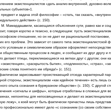
млением экзистенциалистов «дать анализ внутренней, духовно-вол
альных субъектов»1.
 предмет и задача этой философии – «стать, так сказать, «внутрен
дуального действия» (с. 150).
 М. Мамардашвили, касающаяся объяснения сути, равно как и соц
оит, говоря коротко и тезисно, в следующем: пусть экзистенциализ
софском отношении, но он не дает ни рациональной постановки, 
 его проблем. Это зависит от самого типа экзистенциалистской 
осто условным и символическим образом оформляют непосредств
общественным процессом в людях, и сообщают их друг другу и п
это делают птицы, перекликающиеся на ветках друг с другом; они 
«экзистенция», «раскрытость бытия», «подлинность», «страх», «з
ческие слова понятного им обряда!» (с. 151).
актически зарисовывает проистекающий отсюда характерный пар
дной стороны, экзистенциализм «как идейное течение» есть лишь 
ного опыта сознания в буржуазном обществе» (с. 150). С другой с
течения «сигналы и шифры», которые отработаны в сложных для в
инах, непонятны для непосвященных и делают из экзистенциализ
ю ложу», к коей могут быть фактически причастны лишь представ
 что профессионально имеют дело «с сознанием (со своим собствен