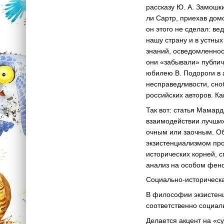
рассказу Ю. А. Замошк
ли Сартр, приехав дом
он этого не сделал: в
нашу страну и в устны
знаний, осведомленнос
они «забывали» публичн
юбилею В. Подороги в 
несправедливости, сн
российских авторов. К
Так вот: статья Мамард
взаимодействии лучших
очным или заочным. Об
экзистенциализмом про
исторических корней, 
анализ на особом фен
Социально-историческа
В философии экзистен
соответственно социал
Делается акцент на «с