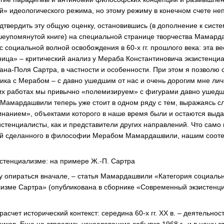
й» идеологического режима, но этому режиму в конечном счете не
дтвердить эту общую оценку, остановившись (в дополнение к систе
еупомянутой книге) на специальной странице творчества Мамард
с социальной волной освобождения в 60-х гг. прошлого века: эта в
ица» – критический анализ у Мераба Константиновича экзистенц
а-Поля Сартра, в частности и особенности. При этом я позволю 
мика с Мерабом – с давно ушедшим от нас и очень дорогим мне лич
их работах мы привычно «полемизируем» с фигурами давно ушедш
Мамардашвили теперь уже стоит в одном ряду с тем, выражаясь с
инанием», объектами которого в наше время были и остаются вы
стенциалисты, как и представители других направлений. Что само 
ой сделанного в философии Мерабом Мамардашвили, нашим сооте
стенциализме: на примере Ж.-П. Сартра
уду опираться вначале, – статья Мамардашвили «Категория социальн
лизме Сартра» (опубликована в сборнике «Современный экзистенц
асчет исторический контекст: середина 60-х гг. XX в. – деятельно
ков. Еще не стряслись чехословацкие события 1968 г., и в нашу с