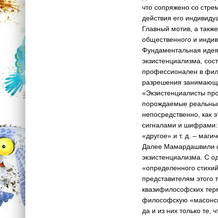
что сопряжено со стре
действия его индивиду
Главный мотив, а также
общественного и индиви
Фундаментальная идея
экзистенциализма, сост
профессионален в фило
разрешения занимающих
«Экзистенциалисты пр
порождаемые реальным 
непосредственно, как 
сигналами и шифрами: 
«другое» и т. д. – маги
Далее Мамардашвили ф
экзистенциализма. С о
«определенного стихий
представителям этого 
квазифилософских терм
философскую «масонску
да и из них только те,