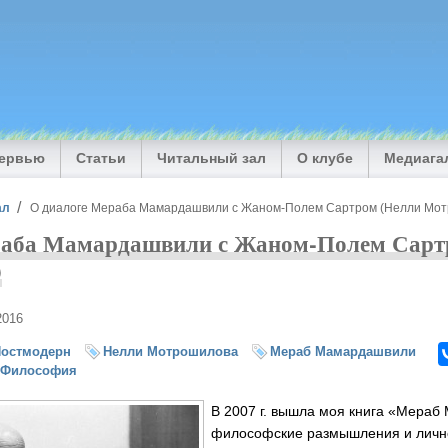
тервью
Статьи
Читальный зал
О клубе
Медиага
ал
О диалоге Мераба Мамардашвили с Жаном-Полем Сартром (Нелли Мо
раба Мамардашвили с Жаном-Полем Сарт
)
2016
Постмодерн
Нелли Мотрошилова
Мераб Мамардашвили
Философия
В 2007 г. вышла моя книга «Мера
философские размышления и лично