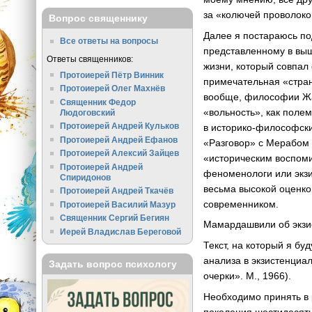
за «колючей проволоко
Вопрос священнику
Далее я постараюсь по
Все ответы на вопросы
представленному в выш
Ответы священников:
жизни, который совпал 
Протоиерей Пётр Винник
примечательная «стран
Протоиерей Олег Махнёв
вообще, философии Жан
Священник Федор
«вольность», как поле
Людоговский
Протоиерей Андрей Кульков
в историко-философск
Протоиерей Андрей Ефанов
«Разговор» с Мерабом 
Протоиерей Алексий Зайцев
«историческим воспом
Протоиерей Андрей
феноменологи или экзи
Спиридонов
весьма высокой оценк
Протоиерей Андрей Ткачёв
современником.
Протоиерей Василий Мазур
Священник Сергий Бегиян
Мамардашвили об экзи
Иерей Владислав Береговой
Текст, на который я б
анализа в экзистенциа
Задать вопрос психологу
очерки». М., 1966).
Необходимо принять в р
поколения шестидесятни