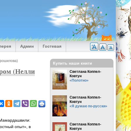
лерея
Админ
Гостевая
трошилова)
Купить наши книги
ром (Нелли
Светлана Коппел-
Ковтун
«Полотно»
Светлана Коппел-
Ковтун
«Я думаю по-русски»
б Мамардашвили:
Светлана Коппел-
стный опыт», в
Ковтун