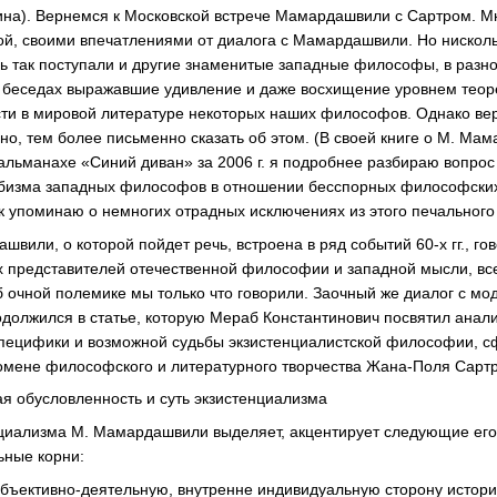
ина). Вернемся к Московской встрече Мамардашвили с Сартром. М
ой, своими впечатлениями от диалога с Мамардашвили. Но нисколь
едь так поступали и другие знаменитые западные философы, в раз
х беседах выражавшие удивление и даже восхищение уровнем теор
ти в мировой литературе некоторых наших философов. Однако вер
о, тем более письменно сказать об этом. (В своей книге о М. Мам
альманахе «Синий диван» за 2006 г. я подробнее разбираю вопрос
обизма западных философов в отношении бесспорных философски
ак упоминаю о немногих отрадных исключениях из этого печального
ашвили, о которой пойдет речь, встроена в ряд событий 60-х гг., г
 представителей отечественной философии и западной мысли, все
 очной полемике мы только что говорили. Заочный же диалог с мо
должился в статье, которую Мераб Константинович посвятил анали
специфики и возможной судьбы экзистенциалистской философии, с
омене философского и литературного творчества Жана-Поля Сартр
я обусловленность и суть экзистенциализма
циализма М. Мамардашвили выделяет, акцентирует следующие его
ьные корни:
убъективно-деятельную, внутренне индивидуальную сторону истори