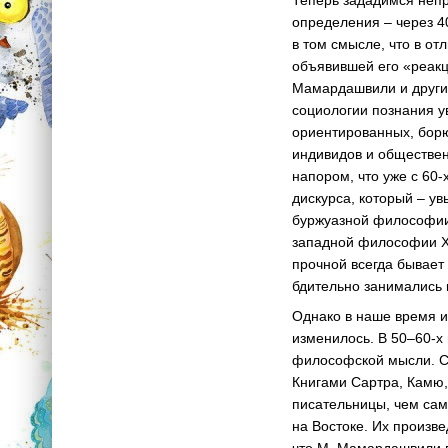
Теперь зададимся непр
определения – через 4
в том смысле, что в от
объявившей его «реак
Мамардашвили и другие
социологии познания у
ориентированных, борю
индивидов и обществен
напором, что уже с 60-
дискурса, который – ув
буржуазной философии»
западной философии XX 
прочной всегда бывает
бдительно занимались
Однако в наше время и
изменилось. В 50–60-х 
философской мысли. Соб
Книгами Сартра, Камю,
писательницы, чем сам
на Востоке. Их произв