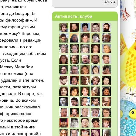
Гал. 6:2
устремляются
мона де Бовуар. В
Активисты клуба
осы философии». И
шему французским
 полемику? Впрочем,
еседовали в редакции
инович – по его
он выходящим событием
уста. Если
о. Между Мерабом
я полемика (она
 удивлен и впечатлен,
ности, литературы
ашвили. В споре, как
новича. Во всяком
амошкин рассказывал
оф признавался:
то некоторое время
емый в этой книге
ств и иллюстраций к