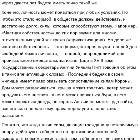
через двести лет будете иметь точно такой же.
Конечно, личность может появиться при любых условиях. Но
чтобы это стало нормой, в обществе должны действовать, и
достаточно долго, силы, которые способствуют этому. Например.
«Частная собственность» до сих пор звучит для многих
отечественных ушей как кража («прихватизация»). На деле же
частная собственность — это форма, которая служит опорой для
свободной жизни личности, — опорой, непреодолимой для
произвольного вмешательства извне. Еще в XVIII веке
государственный секретарь Англии Уильям Питт говорил об этом
в таких впечатляющих словах: «Последний бедняк в своем
жилище имеет право оказывать сопротивление силам Короны.
Дом может разваливаться, крыша может трястись, ветер может
продувать его насквозь, в него может ворваться буря, в него
может ворваться дождь; но король Англии не может туда войти;
вся его сила не дает ему права переступить порог этих
развалин».
Понятно, что когда такие силы, дающие гражданину независимую
опору, действуют в обществе на протяжении поколений,
вырастают совсем другие люди, чем в обществе, где таких опор