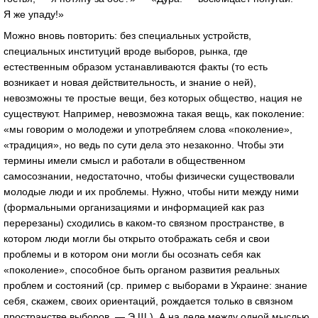
Я же упаду!»
Можно вновь повторить: без специальных устройств,
специальных институций вроде выборов, рынка, где
естественным образом устанавливаются факты (то есть
возникает и новая действительность, и знание о ней),
невозможны те простые вещи, без которых общество, нация не
существуют. Например, невозможна такая вещь, как поколение:
«мы говорим о молодежи и употребляем слова «поколение»,
«традиция», но ведь по сути дела это незаконно. Чтобы эти
термины имели смысл и работали в общественном
самосознании, недостаточно, чтобы физически существовали
молодые люди и их проблемы. Нужно, чтобы нити между ними
(формальными организациями и информацией как раз
перерезаны) сходились в каком-то связном пространстве, в
котором люди могли бы открыто отображать себя и свои
проблемы и в котором они могли бы осознать себя как
«поколение», способное быть органом развития реальных
проблем и состояний (ср. пример с выборами в Украине: знание
себя, скажем, своих ориентаций, рождается только в связном
пространстве выборов. — Э.Щ.). А на деле между одной мыслью