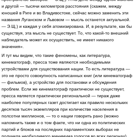
и другой — тысячи километров расстояния (скажем, между
юношей в Риге и во Владивостоке, сейчас можно заменить эти
названия Луганском и Львовом — мысль останется актуальной.
— Э.Щ.) и каждая у себя атомизирована. И, в результате, как бы
существуя, эта мысль не существует. То, что какой-то внешний
наблюдатель может их осуществить, не имеет никакого
значения».
И тут мы видим, что такие феномены, как литература,
кинематограф, пресса тоже являются необходимыми
устройствами для существования нации. То есть литература —
это не просто совокупность написанных книг (или кинематограф
— фильмов), а устройство для постановки и обсуждения
проблем. Если же кинематограф практически не существует,
пресса является практически региональной — тираж даже
наиболее популярных газет достигает как правило нескольких
десятков тысяч экземпляров при количестве населения в
полсотни миллионов, — то о нации говорить рано (можно
напомнить также и о том факте, что ни одна из политических
партий и блоков на последних парламентских выборах не
получила необходимого минимума голосов во всех регионах).