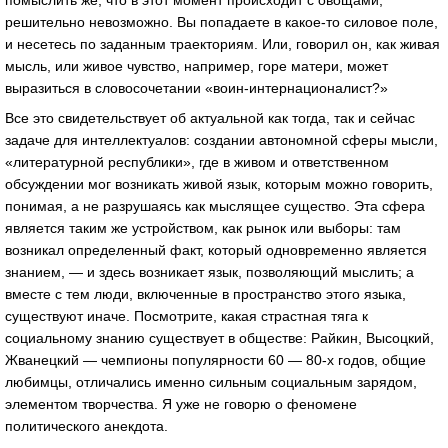
помыслить же, что в этот момент происходит с овощами,
решительно невозможно. Вы попадаете в какое-то силовое поле,
и несетесь по заданным траекториям. Или, говорил он, как живая
мысль, или живое чувство, например, горе матери, может
выразиться в словосочетании «воин-интернационалист?»
Все это свидетельствует об актуальной как тогда, так и сейчас
задаче для интеллектуалов: создании автономной сферы мысли,
«литературной республики», где в живом и ответственном
обсуждении мог возникать живой язык, которым можно говорить,
понимая, а не разрушаясь как мыслящее существо. Эта сфера
является таким же устройством, как рынок или выборы: там
возникал определенный факт, который одновременно является
знанием, — и здесь возникает язык, позволяющий мыслить; а
вместе с тем люди, включенные в пространство этого языка,
существуют иначе. Посмотрите, какая страстная тяга к
социальному знанию существует в обществе: Райкин, Высоцкий,
Жванецкий — чемпионы популярности 60 — 80-х годов, общие
любимцы, отличались именно сильным социальным зарядом,
элементом творчества. Я уже не говорю о феномене
политического анекдота.