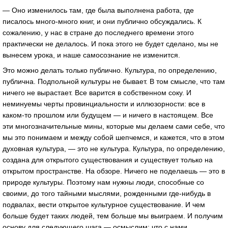
— Оно изменилось там, где была выполнена работа, где
писалось много-много книг, и они публично обсуждались. К
сожалению, у нас в стране до последнего времени этого
практически не делалось. И пока этого не будет сделано, мы не
вынесем урока, и наше самосознание не изменится.
Это можно делать только публично. Культура, по определению,
публична. Подпольной культуры не бывает. В том смысле, что там
ничего не вырастает. Все варится в собственном соку. И
неминуемы черты провинциальности и иллюзорности: все в
каком-то прошлом или будущем — и ничего в настоящем. Все
эти многозначительные мины, которые мы делаем сами себе, что
мы это понимаем и между собой шепчемся, и кажется, что в этом
духовная культура, — это не культура. Культура, по определению,
создана для открытого существования и существует только на
открытом пространстве. На обзоре. Ничего не поделаешь — это в
природе культуры. Поэтому нам нужны люди, способные со
своими, до того тайными мыслями, рожденными где-нибудь в
подвалах, вести открытое культурное существование. И чем
больше будет таких людей, тем больше мы выиграем. И получим
основу для следующего шага — осмыслим: что с нами