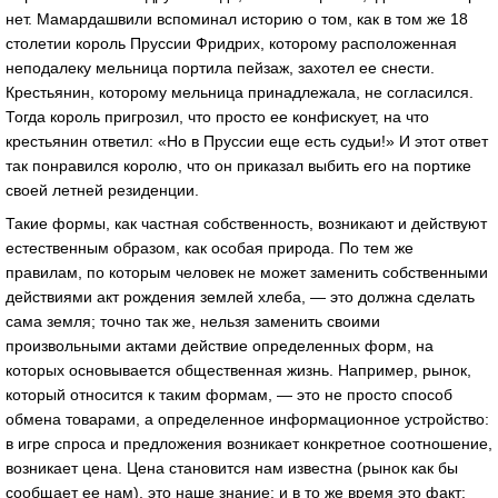
нет. Мамардашвили вспоминал историю о том, как в том же 18
столетии король Пруссии Фридрих, которому расположенная
неподалеку мельница портила пейзаж, захотел ее снести.
Крестьянин, которому мельница принадлежала, не согласился.
Тогда король пригрозил, что просто ее конфискует, на что
крестьянин ответил: «Но в Пруссии еще есть судьи!» И этот ответ
так понравился королю, что он приказал выбить его на портике
своей летней резиденции.
Такие формы, как частная собственность, возникают и действуют
естественным образом, как особая природа. По тем же
правилам, по которым человек не может заменить собственными
действиями акт рождения землей хлеба, — это должна сделать
сама земля; точно так же, нельзя заменить своими
произвольными актами действие определенных форм, на
которых основывается общественная жизнь. Например, рынок,
который относится к таким формам, — это не просто способ
обмена товарами, а определенное информационное устройство:
в игре спроса и предложения возникает конкретное соотношение,
возникает цена. Цена становится нам известна (рынок как бы
сообщает ее нам), это наше знание; и в то же время это факт: