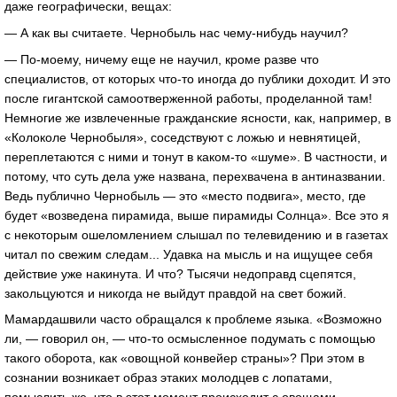
даже географически, вещах:
— А как вы считаете. Чернобыль нас чему-нибудь научил?
— По-моему, ничему еще не научил, кроме разве что
специалистов, от которых что-то иногда до публики доходит. И это
после гигантской самоотверженной работы, проделанной там!
Немногие же извлеченные гражданские ясности, как, например, в
«Колоколе Чернобыля», соседствуют с ложью и невнятицей,
переплетаются с ними и тонут в каком-то «шуме». В частности, и
потому, что суть дела уже названа, перехвачена в антиназвании.
Ведь публично Чернобыль — это «место подвига», место, где
будет «возведена пирамида, выше пирамиды Солнца». Все это я
с некоторым ошеломлением слышал по телевидению и в газетах
читал по свежим следам... Удавка на мысль и на ищущее себя
действие уже накинута. И что? Тысячи недоправд сцепятся,
закольцуются и никогда не выйдут правдой на свет божий.
Мамардашвили часто обращался к проблеме языка. «Возможно
ли, — говорил он, — что-то осмысленное подумать с помощью
такого оборота, как «овощной конвейер страны»? При этом в
сознании возникает образ этаких молодцев с лопатами,