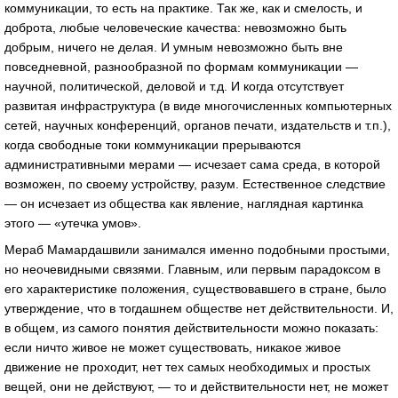
коммуникации, то есть на практике. Так же, как и смелость, и
доброта, любые человеческие качества: невозможно быть
добрым, ничего не делая. И умным невозможно быть вне
повседневной, разнообразной по формам коммуникации —
научной, политической, деловой и т.д. И когда отсутствует
развитая инфраструктура (в виде многочисленных компьютерных
сетей, научных конференций, органов печати, издательств и т.п.),
когда свободные токи коммуникации прерываются
административными мерами — исчезает сама среда, в которой
возможен, по своему устройству, разум. Естественное следствие
— он исчезает из общества как явление, наглядная картинка
этого — «утечка умов».
Мераб Мамардашвили занимался именно подобными простыми,
но неочевидными связями. Главным, или первым парадоксом в
его характеристике положения, существовавшего в стране, было
утверждение, что в тогдашнем обществе нет действительности. И,
в общем, из самого понятия действительности можно показать:
если ничто живое не может существовать, никакое живое
движение не проходит, нет тех самых необходимых и простых
вещей, они не действуют, — то и действительности нет, не может