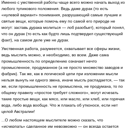
Именно с умственной работы чаще всего можно начать выход из
любого тупикового положения. Ведь даже дурак (то есть
«нулевой вариант» понимания, разрушающий самые лучшие и
святые вещи, которые помочь ему по самой его природе не
могут: заставь дурака молиться — лоб разобьет), который понял,
что он дурак (то есть как будто лишь подтвердил существующий
факт), на самом деле уже не дурак.
Умственная работа, разумеется, охватывает все сферы жизни,
ведь мыслить можно, и необходимо, во всем. Даже сама
промышленность по определению означает нечто
промысленное, продуманное (а не просто множество заводов и
фабрик). Так же, как в логической цепи при изложении мысли
нельзя вынуть ни одного звена, иначе мысль распадается, — так
же, если промышленность не промыслена, не продумана, то по
общему правилу «простое требует сложного», могут исчезать
такие простые вещи, как мясо, или масло, или хлеб, или горячая
вода, либо вода вообще. Что ж плакать об утконосе, если нет
целой Австралии!
...О любом настоящем мыслителе можно сказать, что
«исчерпать» сделанное им невозможно — он всегда остается