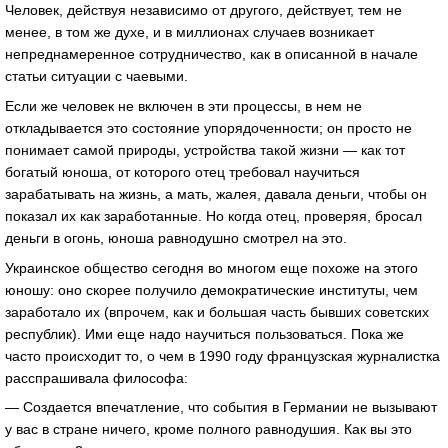
Человек, действуя независимо от другого, действует, тем не
менее, в том же духе, и в миллионах случаев возникает
непреднамеренное сотрудничество, как в описанной в начале
статьи ситуации с чаевыми.
Если же человек не включен в эти процессы, в нем не
откладывается это состояние упорядоченности; он просто не
понимает самой природы, устройства такой жизни — как тот
богатый юноша, от которого отец требовал научиться
зарабатывать на жизнь, а мать, жалея, давала деньги, чтобы он
показал их как заработанные. Но когда отец, проверяя, бросал
деньги в огонь, юноша равнодушно смотрел на это.
Украинское общество сегодня во многом еще похоже на этого
юношу: оно скорее получило демократические институты, чем
заработало их (впрочем, как и большая часть бывших советских
республик). Ими еще надо научиться пользоваться. Пока же
часто происходит то, о чем в 1990 году французская журналистка
расспрашивала философа:
— Создается впечатление, что события в Германии не вызывают
у вас в стране ничего, кроме полного равнодушия. Как вы это