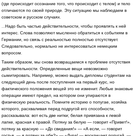
(где происходит осознание того, что происходит с телом) и тело
отличаются по своей природе. Эту ситуацию мы наблюдаем в
советском и русском случаях.
...Надо быть частью действительности, чтобы проявлять к ней
интерес. Слова позволяют мысленно обратиться к событиям в
Германии, но связь с реальностью полностью отсутствует.
Следовательно, нормально не интересоваться немецким
вопросом.
Таким образом, мы снова возвращаемся к проблеме отсутствия
действительности. Определенные вещи невозможно
сымитировать. Например, можно выдать дипломы студентам на
следующий день после поступления на первый курс, но
фактического положения вещей это не изменит. Любые знаковые
операции имеют предел, на котором они упираются в
физическую реальность. Помните историю о попугае, хозяйка
которого, расхваливая перед подругой его способности,
рассказывала: вот есть две нитки; белая привязана к левой
лапке, красная к правой. Потяну за белую — говорит «Привет!»,
потяну за красную — «До свидания!» — «А если, — говорит
гостья, — я потяну за обе?» — «Дура! — восклицает попугай. —