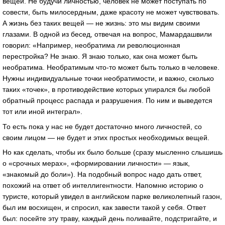
вещей. Не будучи личностью, человек не может поступать по
совести, быть милосердным, даже красоту не может чувствовать.
А жизнь без таких вещей — не жизнь: это мы видим своими
глазами. В одной из бесед, отвечая на вопрос, Мамардашвили
говорил: «Например, необратима ли революционная
перестройка? Не знаю. Я знаю только, как она может быть
необратима. Необратимым что-то может быть только в человеке.
Нужны индивидуальные точки необратимости, и важно, сколько
таких «точек», в противодействие которых упирался бы любой
обратный процесс распада и разрушения. По ним и выведется
тот или иной интеграл».
То есть пока у нас не будет достаточно много личностей, со
своим лицом — не будет и этих простых необходимых вещей.
Но как сделать, чтобы их было больше (сразу мысленно слышишь
о «срочных мерах», «формировании личности» — язык,
«знакомый до боли»). На подобный вопрос надо дать ответ,
похожий на ответ об интеллигентности. Напомню историю о
туристе, который увидел в английском парке великолепный газон,
был им восхищен, и спросил, как завести такой у себя. Ответ
был: посейте эту траву, каждый день поливайте, подстригайте, и