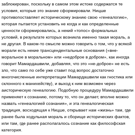
заблокирован, поскольку в самом этом истоке содержатся те
условия, которые это знание сформировали. Ницше
противопоставляет историческому знанию свою «генеалогию»,
которая пытается установить не когда и как определенные
ценности сформировались, а некий «топос» формальных
условий, в результате которых возникла именно такая мораль, а
не другая. В каком-то смысле можно говорить о том, что у всякой
морали есть некие трансцендентальные основания («вне-
моральное в моральном» или «не­доброе в добром», как иногда
говорит Мамардашвили, добавляя, что это «не-доброе» не есть
зло, что само по себе уже ставит под вопрос достаточно
многочисленные интерпретации Мамардашвили как гностика или
склонного к манихейству), и выход к ним возможен через
аисторическую генеалогию. Подобную процедуру Мамардашвили
применяет к сознанию, потому то, что он делает, вполне можно
назвать «генеалогией сознания», и эта генеалогическая
традиция, восходящая к Ницше, открывает нам «жизнь» там, где
ранее была ходульная мораль и сборище исторических фактов,
или там, где ранее располагалось сознание как философская
категория.