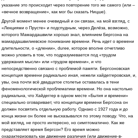
указание это происходит через повторение того же самого (или –
«вечное возвращение», как мог бы сказать Ницше).
Другой момент менее очевидный и он связан, на мой взгляд, с
«Лекциями о Прусте» и подспудным, через Делёза, возможно,
которого Мамардашвили хорошо знал, влиянием Бергсона на
мамардашвилиевское понимание времени. Речь идет о времени
длительности, о «длении», duree, которое вполне отчетливо
можно уловить в том, что подразумевается под «трудом
удержания мысли» или «трудом времени», и что
непосредственно связано с проблемой памяти. Бергсоновская
концепция времени радикально иная, нежели хайдеггеровская, и,
увы, она почти всё двадцатое столетье оставалась в тени
феноменологической проблематики времени. Но она настолько
радикальна, что Хайдеггер в одном месте «Бытия и времени»
специально оговаривает, что концепции времени Бергсона он
должен посвятить отдельную работу. Однако с 1927 года и до
конца жизни он более не высказывался по этому поводу. Что, на
мой взгляд, не просто интересно, но симптоматично. Как же
представляет время Бергсон? Его время можно
охарактеризовать как движение различия (или движение-в-