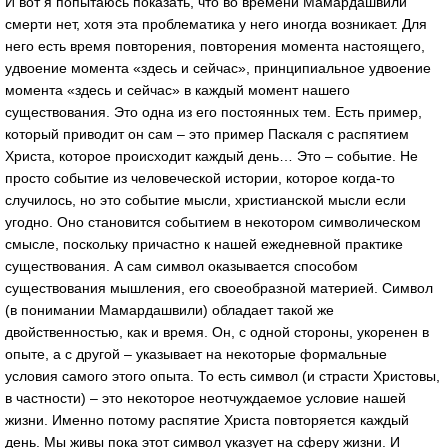
И вот я попытаюсь показать, что во времени Мамардашвили
смерти нет, хотя эта проблематика у него иногда возникает. Для
него есть время повторения, повторения момента настоящего,
удвоение момента «здесь и сейчас», принципиальное удвоение
момента «здесь и сейчас» в каждый момент нашего
существования. Это одна из его постоянных тем. Есть пример,
который приводит он сам – это пример Паскаля с распятием
Христа, которое происходит каждый день… Это – событие. Не
просто событие из человеческой истории, которое когда-то
случилось, но это событие мысли, христианской мысли если
угодно. Оно становится событием в некотором символическом
смысле, поскольку причастно к нашей ежедневной практике
существования. А сам символ оказывается способом
существования мышления, его своеобразной материей. Символ
(в понимании Мамардашвили) обладает такой же
двойственностью, как и время. Он, с одной стороны, укоренен в
опыте, а с другой – указывает на некоторые формальные
условия самого этого опыта. То есть символ (и страсти Христовы,
в частности) – это некоторое неотчуждаемое условие нашей
жизни. Именно потому распятие Христа повторяется каждый
день. Мы живы пока этот символ указует на сферу жизни. И