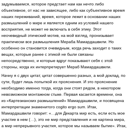
задумываемся, которое предстает нам как нечто либо
объективное, от нас не зависящее, либо как субъективное время
наших переживаний, время, которое лежит в основании наших
размышлений о мире и является одним из условий нашего
восприятия, не может не включать в себя этику. Этот
неочевидный этический мотив, на мой взгляд, пронизывает
практически все размышления Мераба Мамардашвили. Но
особенно он становится очевидным, когда речь заходит о таких
вещах, которые ранее с этикой не были связаны
непосредственно, и которые вдруг показывают себя с этой
стороны, когда их интерпретирует Мераб Мамардашвили.
Начну я с двух цитат, цитат совершенно разных, а мой доклад, по
сути, будет лишь попыткой их прояснения. И это прояснение
необходимо именно тогда, когда они стоят рядом, в некотором
невозможном монтажном стыке. Первая касается времени, она
из «Картезианских размышлений» Мамардашвили, и посвящена
интерпретации знаменитого cogito ergo sum. Итак,
Мамардашвили говорит: «…для Декарта мир есть, если есть мое
участие в нем (…), это не мир представления и не картина мира,
а мир непрерывного участия, которое мы называем бытие». Итак,