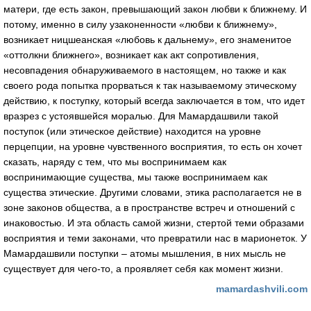
матери, где есть закон, превышающий закон любви к ближнему. И
потому, именно в силу узаконенности «любви к ближнему»,
возникает ницшеанская «любовь к дальнему», его знаменитое
«оттолкни ближнего», возникает как акт сопротивления,
несовпадения обнаруживаемого в настоящем, но также и как
своего рода попытка прорваться к так называемому этическому
действию, к поступку, который всегда заключается в том, что идет
вразрез с устоявшейся моралью. Для Мамардашвили такой
поступок (или этическое действие) находится на уровне
перцепции, на уровне чувственного восприятия, то есть он хочет
сказать, наряду с тем, что мы воспринимаем как
воспринимающие существа, мы также воспринимаем как
существа этические. Другими словами, этика располагается не в
зоне законов общества, а в пространстве встреч и отношений с
инаковостью. И эта область самой жизни, стертой теми образами
восприятия и теми законами, что превратили нас в марионеток. У
Мамардашвили поступки – атомы мышления, в них мысль не
существует для чего-то, а проявляет себя как момент жизни.
mamardashvili.com