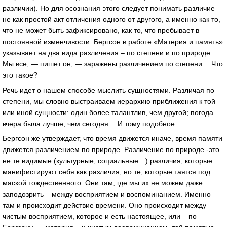
различии). Но для осознания этого следует понимать различие
не как простой акт отличения одного от другого, а именно как то,
что не может быть зафиксировано, как то, что пребывает в
постоянной изменчивости. Бергсон в работе «Материя и память»
указывает на два вида различения – по степени и по природе.
Мы все, — пишет он, — заражены различением по степени… Что
это такое?
Речь идет о нашем способе мыслить сущностями. Различая по
степени, мы словно выстраиваем иерархию приближения к той
или иной сущности: один более талантлив, чем другой; погода
вчера была лучше, чем сегодня… И тому подобное.
Бергсон же утверждает, что время движется иначе, время памяти
движется различением по природе. Различение по природе -это
не те видимые (культурные, социальные…) различия, которые
манифистируют себя как различия, но те, которые таятся под
маской тождественного. Они там, где мы их не можем даже
заподозрить – между восприятием и воспоминанием. Именно
там и происходит действие времени. Оно происходит между
чистым восприятием, которое и есть настоящее, или – по