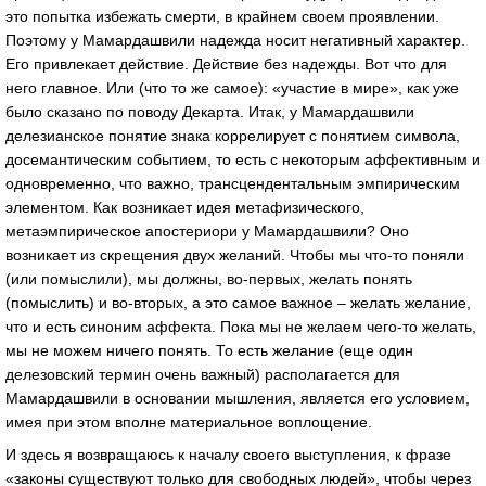
это попытка избежать смерти, в крайнем своем проявлении.
Поэтому у Мамардашвили надежда носит негативный характер.
Его привлекает действие. Действие без надежды. Вот что для
него главное. Или (что то же самое): «участие в мире», как уже
было сказано по поводу Декарта. Итак, у Мамардашвили
делезианское понятие знака коррелирует с понятием символа,
досемантическим событием, то есть с некоторым аффективным и
одновременно, что важно, трансцендентальным эмпирическим
элементом. Как возникает идея метафизического,
метаэмпирическое апостериори у Мамардашвили? Оно
возникает из скрещения двух желаний. Чтобы мы что-то поняли
(или помыслили), мы должны, во-первых, желать понять
(помыслить) и во-вторых, а это самое важное – желать желание,
что и есть синоним аффекта. Пока мы не желаем чего-то желать,
мы не можем ничего понять. То есть желание (еще один
делезовский термин очень важный) располагается для
Мамардашвили в основании мышления, является его условием,
имея при этом вполне материальное воплощение.
И здесь я возвращаюсь к началу своего выступления, к фразе
«законы существуют только для свободных людей», чтобы через