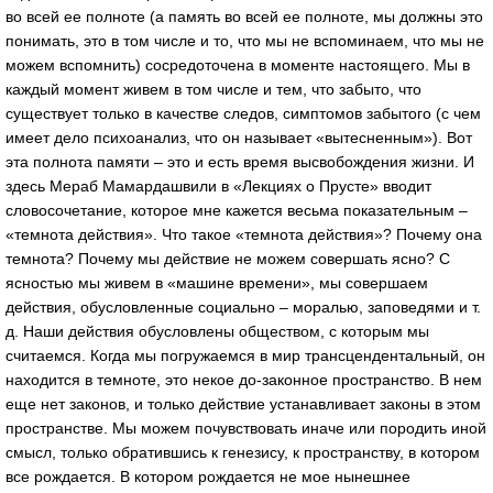
во всей ее полноте (а память во всей ее полноте, мы должны это
понимать, это в том числе и то, что мы не вспоминаем, что мы не
можем вспомнить) сосредоточена в моменте настоящего. Мы в
каждый момент живем в том числе и тем, что забыто, что
существует только в качестве следов, симптомов забытого (с чем
имеет дело психоанализ, что он называет «вытесненным»). Вот
эта полнота памяти – это и есть время высвобождения жизни. И
здесь Мераб Мамардашвили в «Лекциях о Прусте» вводит
словосочетание, которое мне кажется весьма показательным –
«темнота действия». Что такое «темнота действия»? Почему она
темнота? Почему мы действие не можем совершать ясно? С
ясностью мы живем в «машине времени», мы совершаем
действия, обусловленные социально – моралью, заповедями и т.
д. Наши действия обусловлены обществом, с которым мы
считаемся. Когда мы погружаемся в мир трансцендентальный, он
находится в темноте, это некое до-законное пространство. В нем
еще нет законов, и только действие устанавливает законы в этом
пространстве. Мы можем почувствовать иначе или породить иной
смысл, только обратившись к генезису, к пространству, в котором
все рождается. В котором рождается не мое нынешнее