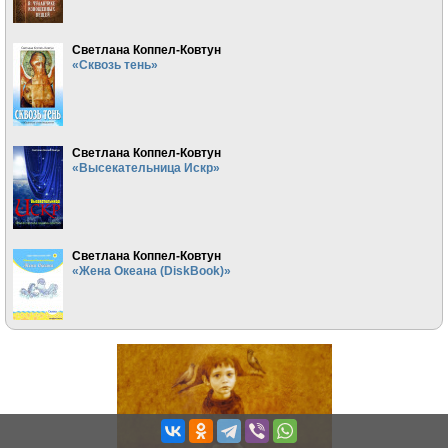
Светлана Коппел-Ковтун
«Сквозь тень»
Светлана Коппел-Ковтун
«Высекательница Искр»
Светлана Коппел-Ковтун
«Жена Океана (DiskBook)»