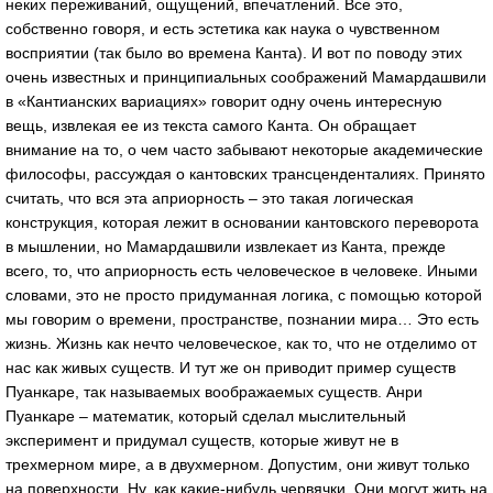
неких переживаний, ощущений, впечатлений. Все это,
собственно говоря, и есть эстетика как наука о чувственном
восприятии (так было во времена Канта). И вот по поводу этих
очень известных и принципиальных соображений Мамардашвили
в «Кантианских вариациях» говорит одну очень интересную
вещь, извлекая ее из текста самого Канта. Он обращает
внимание на то, о чем часто забывают некоторые академические
философы, рассуждая о кантовских трансценденталиях. Принято
считать, что вся эта априорность – это такая логическая
конструкция, которая лежит в основании кантовского переворота
в мышлении, но Мамардашвили извлекает из Канта, прежде
всего, то, что априорность есть человеческое в человеке. Иными
словами, это не просто придуманная логика, с помощью которой
мы говорим о времени, пространстве, познании мира… Это есть
жизнь. Жизнь как нечто человеческое, как то, что не отделимо от
нас как живых существ. И тут же он приводит пример существ
Пуанкаре, так называемых воображаемых существ. Анри
Пуанкаре – математик, который сделал мыслительный
эксперимент и придумал существ, которые живут не в
трехмерном мире, а в двухмерном. Допустим, они живут только
на поверхности. Ну, как какие-нибудь червячки. Они могут жить на