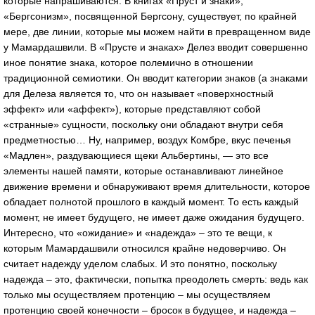
которые напрашиваются. В книгах «Пруст и знаки»,
«Бергсонизм», посвященной Бергсону, существует, по крайней
мере, две линии, которые мы можем найти в превращенном виде
у Мамардашвили. В «Прусте и знаках» Делез вводит совершенно
иное понятие знака, которое полемично в отношении
традиционной семиотики. Он вводит категории знаков (а знаками
для Делеза является то, что он называет «поверхностный
эффект» или «аффект»), которые представляют собой
«странные» сущности, поскольку они обладают внутри себя
предметностью… Ну, например, воздух Комбре, вкус печенья
«Мадлен», раздувающиеся щеки Альбертины, — это все
элементы нашей памяти, которые останавливают линейное
движение времени и обнаруживают время длительности, которое
обладает полнотой прошлого в каждый момент. То есть каждый
момент, не имеет будущего, не имеет даже ожидания будущего.
Интересно, что «ожидание» и «надежда» – это те вещи, к
которым Мамардашвили относился крайне недоверчиво. Он
считает надежду уделом слабых. И это понятно, поскольку
надежда – это, фактически, попытка преодолеть смерть: ведь как
только мы осуществляем протенцию – мы осуществляем
протенцию своей конечности – бросок в будущее, и надежда –