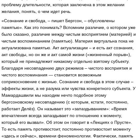
проблему длительности, которая заключена в этом желании
желания, понять, о чем идет речь.
«Сознание и свобода, – пишет Бергсон, – обусловлены
памятью». Как это понимать? Вспомним различие, о котором уже
было сказано, различие между чистым восприятием (материей) и
чистым воспоминанием (памятью). Материя виртуальна пока не
актуализована памятью. Акт актуализации – и есть акт сознания,
акт свободы, но он же и акт самой жизни («жизненный порыв»),
который не принадлежит никакому отдельно взятому субъекту.
Благодаря несовпадению двух режимов – чистого восприятия и
чистого воспоминания — становится возможным
соприкосновение с жизнью. Сознание и свобода в этом случае –
эффекты жизни, а не разума или чувства конкретного субъекта. У
Мамардашвили мы находим нечто подобное этому
бергсоновскому несовпадению (с которым, кстати, постоянно,
работает Делёз). Он называет это «запаздыванием»: «Время
впечатления всегда запаздывает по отношению к моменту,
который его вызвал». Об этом он говорит в «Лекциях о Прусте».
То есть память противостоит, постоянно противостоит моменту
«здесь и сейчас», времени феноменологии. Фактически, память