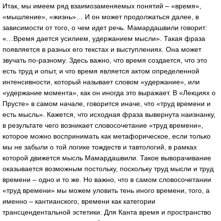
Итак, мы имеем ряд взаимозаменяемых понятий – «время»,
«мышление», «жизнь»… И он может продолжаться далее, в
зависимости от того, о чем идет речь. Мамардашвили говорит:
«…Время дается усилием, удержанием мысли». Такая фраза
появляется в разных его текстах и выступлениях. Она может
звучать по-разному. Здесь важно, что время создается, что это
есть труд и опыт, и что время является актом определенной
интенсивности, который называет словом «удержание», или
«удержание момента», как он иногда это выражает. В «Лекциях о
Прусте» в самом начале, говорится иначе, что «труд времени и
есть мысль». Кажется, что исходная фраза вывернута наизнанку,
в результате чего возникает словосочетание «труд времени»,
которое можно воспринимать как метафорическое, если только
мы не забыли о той логике тождеств и тавтологий, в рамках
которой движется мысль Мамардашвили. Такое выворачивание
оказывается возможным постольку, поскольку труд мысли и труд
времени – одно и то же. Но важно, что в самом словосочетании
«труд времени» мы можем уловить тень иного времени, того, а
именно – кантианского, времени как категории
трансцендентальной эстетики. Для Канта время и пространство