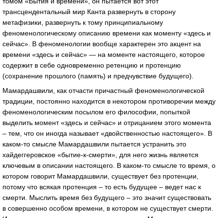
томом «Бытия и времени», он пытается вот этот
трансцендентальный мир Канта развернуть в сторону
метафизики, развернуть к тому принципиальному
феноменологическому описанию времени как моменту «здесь и
сейчас». В феноменологии вообще характерен это акцент на
времени «здесь и сейчас» — на моменте настоящего, которое
содержит в себе одновременно ретенцию и протенцию
(сохранение прошлого (память) и предчувствие будущего).
Мамардашвили, как отчасти причастный феноменологической
традиции, постоянно находится в некотором противоречии между
феноменологическим посылом его философии, попыткой
выделить момент «здесь и сейчас» и отрицанием этого момента
– тем, что он иногда называет «двойственностью настоящего». В
каком-то смысле Мамардашвили пытается устранить это
хайдеггеровское «бытие-к-смерти», для него жизнь является
ключевым в описании настоящего. В каком-то смысле то время, о
котором говорит Мамардашвили, существует без протенции,
потому что всякая протенция – то есть будущее – ведет нас к
смерти. Мыслить время без будущего – это значит существовать
в совершенно особом времени, в котором не существует смерти.