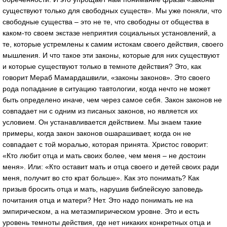
существуют только для свободных существ». Мы уже поняли, что
свободные существа – это не те, что свободны от общества в
каком-то своем экстазе неприятия социальных установлений, а
те, которые устремлены к самим истокам своего действия, своего
мышления. И что такое эти законы, которые для них существуют
и которые существуют только в темноте действия? Это, как
говорит Мераб Мамардашвили, «законы законов». Это своего
рода попадание в ситуацию тавтологии, когда нечто не может
быть определено иначе, чем через самое себя. Закон законов не
совпадает ни с одним из писаных законов, но является их
условием. Он устанавливается действием. Мы знаем такие
примеры, когда закон законов ошарашивает, когда он не
совпадает с той моралью, которая принята. Христос говорит:
«Кто любит отца и мать своих более, чем меня – не достоин
меня». Или: «Кто оставит мать и отца своего и детей своих ради
меня, получит во сто крат больше». Как это понимать? Как
призыв бросить отца и мать, нарушив библейскую заповедь
почитания отца и матери? Нет. Это надо понимать не на
эмпирическом, а на метаэмпирическом уровне. Это и есть
уровень темноты действия, где нет никаких конкретных отца и