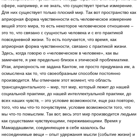
сфере, например, и не знать, что существует третье измерение.
Для них существует только плоский мир. Так вот пространство как
априорная форма чувственности есть человеческое измерение
вещей этого мира, то есть некоторое человеческое отношение –
это то, что связано с сущностью человека и с его практикой
повседневной жизни. То есть получается, что время, как
априорная форма чувственности, связано с практикой жизни.
Здесь, когда говорю о «человеческом в человеке», как вы
замечаете, я уже предельно близок к этической проблематике.
Итак, априорность не задана Кантом, не просто придумана им, а
осмыслена как то, что своеобразным способом постоянно
производится. Мы отмечаем этот момент, что область
трансцендентального – мир, тот мир, который лежит до нашей
социальной практики, до нашей интеллектуальной практики, до
всех наших чувств, – это условие возможности, еще раз повторю,
того, что мы что-то почувствуем, условие возможности того, что
мы что-то помыслим. Так вот, весь этот мир производится людьми
как существами чувствующими, переживающими. Время у
Мамардашвили, соединяющее в себе казалось бы
несоединимые вещи – опыт удержания мысли (событие жизни) и