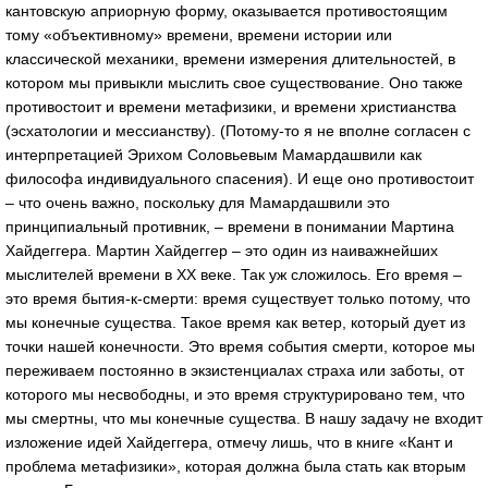
кантовскую априорную форму, оказывается противостоящим
тому «объективному» времени, времени истории или
классической механики, времени измерения длительностей, в
котором мы привыкли мыслить свое существование. Оно также
противостоит и времени метафизики, и времени христианства
(эсхатологии и мессианству). (Потому-то я не вполне согласен с
интерпретацией Эрихом Соловьевым Мамардашвили как
философа индивидуального спасения). И еще оно противостоит
– что очень важно, поскольку для Мамардашвили это
принципиальный противник, – времени в понимании Мартина
Хайдеггера. Мартин Хайдеггер – это один из наиважнейших
мыслителей времени в XX веке. Так уж сложилось. Его время –
это время бытия-к-смерти: время существует только потому, что
мы конечные существа. Такое время как ветер, который дует из
точки нашей конечности. Это время события смерти, которое мы
переживаем постоянно в экзистенциалах страха или заботы, от
которого мы несвободны, и это время структурировано тем, что
мы смертны, что мы конечные существа. В нашу задачу не входит
изложение идей Хайдеггера, отмечу лишь, что в книге «Кант и
проблема метафизики», которая должна была стать как вторым