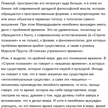
Пожалуй, пространство его интригует куда больше, и в этом он
близок той современной западной философской мысли, которая
обращается к пространственным формам, к интерпретациям тех
или иных объектов в терминах топоса, к топологии самого
мышления. При этом Мамардашвили неизбежно вынужден иметь
дело с проблемой времени. Это не удивительно, поскольку он
обращается к Канту, к современному естествознанию (в «Стреле
познания» и не только), к физике, к феноменологии, для которых
проблема времени крайне существенна, а также к роману
Марселя Пруста «В поисках утраченного времени».
Итак, я выделю, по крайней мере, два его понимания времени. В
«Стреле познания» он говорит о «машинах времени», в которых
мы существуем, которые создаются наукой и культурой. Иногда
он говорит о том, что в таких машинах мы существуем как
«интеллектуальные существа», а сами эти «машины» —
механизмы производства линейного времени, то есть, проще
говоря, это то время, которое мы себе представляем, когда
смотрим на часы, думаем о том, куда должны пойти завтра и
вспоминаем, что я делал вчера. И хотя я неизбежно вынужден
упрощать, но это именно время нашего не­участия в мире, время