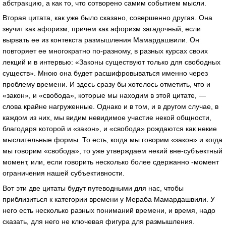
абстракцию, а как то, что сотворено самим событием мысли.
Вторая цитата, как уже было сказано, совершенно другая. Она
звучит как афоризм, причем как афоризм загадочный, если
вырвать ее из контекста размышления Мамардашвили. Он
повторяет ее многократно по-разному, в разных курсах своих
лекций и в интервью: «Законы существуют только для свободных
существ». Мною она будет расшифровываться именно через
проблему времени. И здесь сразу бы хотелось отметить, что и
«закон», и «свобода», которые мы находим в этой цитате, —
слова крайне нагруженные. Однако и в том, и в другом случае, в
каждом из них, мы видим невидимое участие некой общности,
благодаря которой и «закон», и «свобода» рождаются как некие
мыслительные формы. То есть, когда мы говорим «закон» и когда
мы говорим «свобода», то уже утверждаем некий вне-субъектный
момент, или, если говорить несколько более сдержанно -момент
ограничения нашей субъективности.
Вот эти две цитаты будут путеводными для нас, чтобы
приблизиться к категории времени у Мераба Мамардашвили. У
него есть несколько разных пониманий времени, и время, надо
сказать, для него не ключевая фигура для размышления.