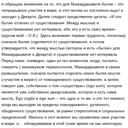
я обращаю внимание на то, что для Мамардашвили бытие – это
непрерывное участие в мире, и этот мотив он постоянно ищет и
находит у Декарта. Далее следует продолжение цитаты: «И это
бытие отлично от существования. Между мыслью и
существованием нет интервала, ибо это и есть само время»
(курсив мой – О.А.). Здесь возникает первая трудность, поскольку
сначала бытие отделяется от существования, а потом
утверждается, что между мыслью (которое и есть «бытие» для
Мамардашвили и Декарта) и существованием нет интервала.
Перед нами, очевидно, один из тех моментов, когда, пытаясь
говорить с минимумом терминологии, Мамардашвили в своем
размышлении, сначала пытается отделить некое бытие мысли
(«участие в мире») от повседневного существования, а затем,
говорит уже, собственно о том «существую» (ego sum), которое
является уже собственно декартовским, которое и есть сама
мысль. Ego cogito и ego sum – это одно и то же, и это тот момент,
когда мы выходим за пределы повседневного, рутинного,
обыденного существования, за рамки стереотипов и социальных
предписаний. Именно в этот момент мы проявляем свое участие
в мире, и… обнаруживаем в этой точке время не как некоторую