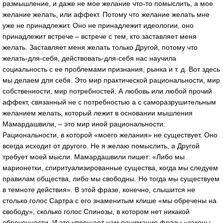
размышление, и даже не мое желание что-то помыслить, а мое
желание желать, или аффект. Потому что желание желать мне
уже не принадлежит. Оно не принадлежит идеологии, оно
принадлежит встрече – встрече с тем, кто заставляет меня
желать. Заставляет меня желать только Другой, потому что
желать-для-себя, действовать-для-себя нас научила
социальность с ее проблемами признания, рынка и т. д. Вот здесь
мы делаем для себя. Это мир практической рациональности, мир
собственности, мир потребностей. А любовь или любой прочий
аффект, связанный не с потребностью а с саморазрушительным
желанием желать, который лежит в основании мышления
Мамардашвили, – это мир иной рациональности.
Рациональности, в которой «моего желания» не существует. Оно
всегда исходит от другого. Не я желаю помыслить, а Другой
требует моей мысли. Мамардашвили пишет: «Либо мы
марионетки, спиритуализированные существа, когда мы следуем
правилам общества, либо мы свободны. Но тогда мы существуем
в темноте действия». В этой фразе, конечно, слышится не
столько голос Сартра с его знаменитым клише «мы обречены на
свободу», сколько голос Спинозы, в котором нет никакой
обреченности. И это упрощает нам понимание фразы «законы