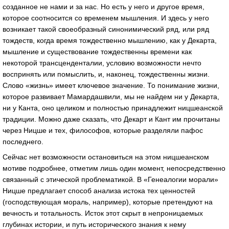
созданное не нами и за нас. Но есть у него и другое время,
которое соотносится со временем мышления. И здесь у него
возникает такой своеобразный синонимический ряд, или ряд
тождеств, когда время тождественно мышлению, как у Декарта,
мышление и существование тождественны времени как
некоторой трансценденталии, условию возможности нечто
воспринять или помыслить, и, наконец, тождественны жизни.
Слово «жизнь» имеет ключевое значение. То понимание жизни,
которое развивает Мамардашвили, мы не найдем ни у Декарта,
ни у Канта, оно целиком и полностью принадлежит ницшеанской
традиции. Можно даже сказать, что Декарт и Кант им прочитаны
через Ницше и тех, философов, которые разделяли пафос
последнего.
Сейчас нет возможности остановиться на этом ницшеанском
мотиве подробнее, отметим лишь один момент, непосредственно
связанный с этической проблематикой. В «Генеалогии морали»
Ницше предлагает способ анализа истока тех ценностей
(господствующая мораль, например), которые претендуют на
вечность и тотальность. Исток этот скрыт в непроницаемых
глубинах истории, и путь исторического знания к нему