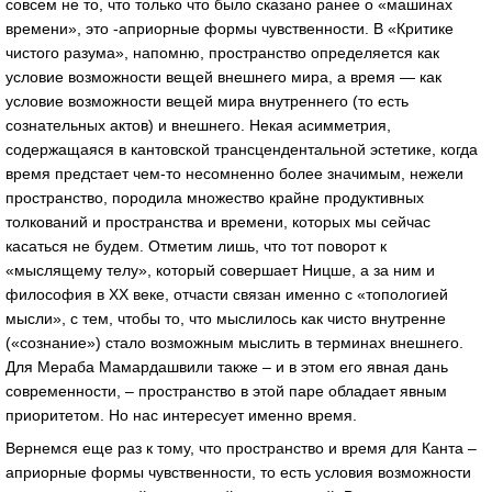
совсем не то, что только что было сказано ранее о «машинах
времени», это -априорные формы чувственности. В «Критике
чистого разума», напомню, пространство определяется как
условие возможности вещей внешнего мира, а время — как
условие возможности вещей мира внутреннего (то есть
сознательных актов) и внешнего. Некая асимметрия,
содержащаяся в кантовской трансцендентальной эстетике, когда
время предстает чем-то несомненно более значимым, нежели
пространство, породила множество крайне продуктивных
толкований и пространства и времени, которых мы сейчас
касаться не будем. Отметим лишь, что тот поворот к
«мыслящему телу», который совершает Ницше, а за ним и
философия в XX веке, отчасти связан именно с «топологией
мысли», с тем, чтобы то, что мыслилось как чисто внутренне
(«сознание») стало возможным мыслить в терминах внешнего.
Для Мераба Мамардашвили также – и в этом его явная дань
современности, – пространство в этой паре обладает явным
приоритетом. Но нас интересует именно время.
Вернемся еще раз к тому, что пространство и время для Канта –
априорные формы чувственности, то есть условия возможности