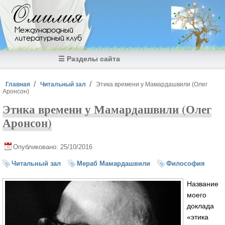
Перейти к основному содержанию
Омилия
Международный
литературный клуб
☰ Разделы сайта
Вы здесь
Главная
Читальный зал
Этика времени у Мамардашвили (Олег
Аронсон)
Этика времени у Мамардашвили (Олег
Аронсон)
Опубликовано: 25/10/2016
Читальный зал
Мераб Мамардашвили
Философия
Название
моего
доклада
«этика