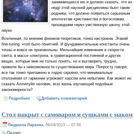
занимающихся ею и должен сказать, что из
недр этой научной дисциплины бьют такие
родники, что должно появиться серьезным
апологетам христианства и богословам,
прошедшим через умственную школу этой
науки.
Вселенная, по мнению физиков-теоретиков, тонко настроена. Этакий
fine-tuning, чтоб было понятней. И фундаментальные константы очень
точны и вовсе не произвольны. Мельчайшие изменения в скорости
света, в массе электрона, в гравитационной постоянной и других
вещах, которые мне не только понять, но и выговорить трудно,
привели бы к невозможности существования мира. Попросту говоря,
все так тонко прилажено и ладно скроено, что минимальные
отклонения от гармонии угрожают хаосом или небытием. Как может не
сказать Аллилуйя человек, всю жизнь изучающий подобные
закономерности?
Подробнее
о Я посредине мира
Добавить комментарий
Стол накрыт с самоваром и сушками c маком
Людмила Ларкина
, 06/04/2013 — 07:58
Поэзия