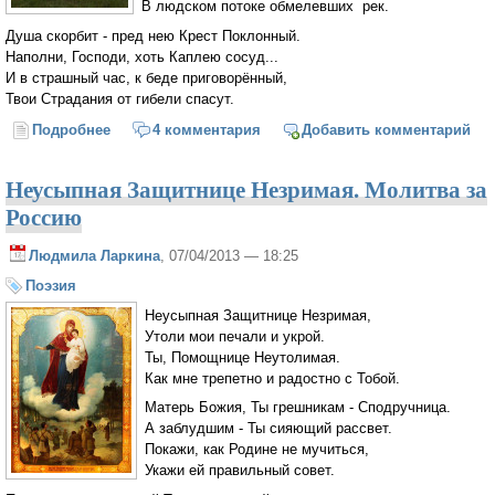
В людском потоке обмелевших рек.
Душа скорбит - пред нею Крест Поклонный.
Наполни, Господи, хоть Каплею сосуд...
И в страшный час, к беде приговорённый,
Твои Страдания от гибели спасут.
Подробнее
о Душа скорбит - пред нею Крест Поклонный
4 комментария
Добавить комментарий
Неусыпная Защитнице Незримая. Молитва за
Россию
Людмила Ларкина
, 07/04/2013 — 18:25
Поэзия
Неусыпная Защитнице Незримая,
Утоли мои печали и укрой.
Ты, Помощнице Неутолимая.
Как мне трепетно и радостно с Тобой.
Матерь Божия, Ты грешникам - Сподручница.
А заблудшим - Ты сияющий рассвет.
Покажи, как Родине не мучиться,
Укажи ей правильный совет.