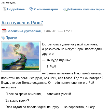
заповедь.
Подробнее
о Лекарство от фарисейства (Митрополит
2 комментария
Добавить комментарий
Лимассольский Афанасий)
Кто нужен в Раю?
Валентина Духовская
, 05/04/2013 — 17:20
Притчи
Встретились двое на узкой тропинке,
а разойтись не могут. Спрашивает один
другого:
— Ты куда идешь?
— В Рай!
— Зачем ты нужен в Раю такой калека,
посмотри на себя: без руки, без ноги, без глаза. Где ты их потерял?
Ведь это все Божье создание. Он тебя неполноценного в Рай
не возьмет.
— Я все за грехи обменял, — отвечает убогий.
— За какие грехи?
— Глаз отдал за прелюбодеяние, руку — за воровство, а ногу —