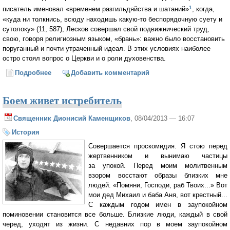
1
писатель именовал «временем разгильдяйства и шатаний»
, когда,
«куда ни толкнись, всюду находишь какую-то беспорядочную суету и
сутолоку» (11, 587), Лесков совершал свой подвижнический труд,
свою, говоря религиозным языком, «брань»: важно было восстановить
поруганный и почти утраченный идеал. В этих условиях наиболее
остро стоял вопрос о Церкви и о роли духовенства.
Подробнее
о «Один у вас учитель — Христос» (Алла Новикова-
Добавить комментарий
Строганова)
Боем живет истребитель
Священник Дионисий Каменщиков
, 08/04/2013 — 16:07
История
Совершается проскомидия. Я стою перед
жертвенником и вынимаю частицы
за упокой. Перед моим молитвенным
взором восстают образы близких мне
людей. «Помяни, Господи, раб Твоих...» Вот
мои дед Михаил и баба Аня, вот крестный...
С каждым годом имен в заупокойном
поминовении становится все больше. Близкие люди, каждый в свой
черед, уходят из жизни. С недавних пор в моем заупокойном