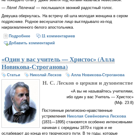
— Лёля! Лёлечка! — послышался звонкий радостный голос.
Девушка обернулась. На встречу ей шла молодая женщина в сером
подряснике. Родное веснушчатое лицо выглядывало из-под
накрахмаленного белого апостольника.
Подробнее
о Пасхальные люди
11 комментариев
Добавить комментарий
«Один у вас учитель — Христос» (Алла
Новикова-Строганова)
Статьи
Николай Лесков
Алла Новикова-Строганова
Н. С. Лесков о церкви и духовенстве
«А вы не называйтесь учителями,
ибо один у вас Учитель — Христос»
(Мф. 23:8)
Постоянные религиозно-нравственные
устремления
Николая Семёновича Лескова
(1831—1895) становятся особенно интенсивными
начиная с середины 1870-х годов и не
ослабевают до конца его творческого пути. В те годы, которые