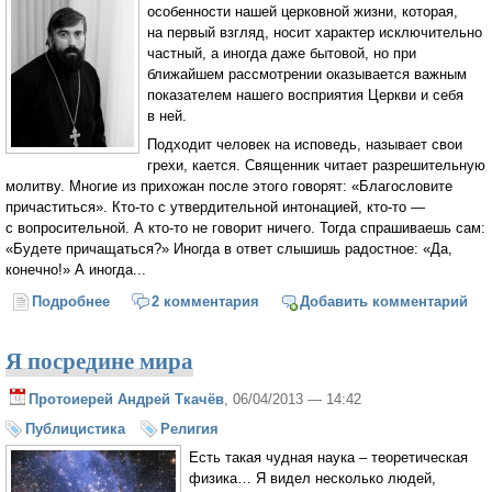
особенности нашей церковной жизни, которая,
на первый взгляд, носит характер исключительно
частный, а иногда даже бытовой, но при
ближайшем рассмотрении оказывается важным
показателем нашего восприятия Церкви и себя
в ней.
Подходит человек на исповедь, называет свои
грехи, кается. Священник читает разрешительную
молитву. Многие из прихожан после этого говорят: «Благословите
причаститься». Кто-то с утвердительной интонацией, кто-то —
с вопросительной. А кто-то не говорит ничего. Тогда спрашиваешь сам:
«Будете причащаться?» Иногда в ответ слышишь радостное: «Да,
конечно!» А иногда...
Подробнее
о Не отлучайте себя от Церкви! или Еще раз о
2 комментария
Добавить комментарий
частоте причащения
Я посредине мира
Протоиерей Андрей Ткачёв
, 06/04/2013 — 14:42
Публицистика
Религия
Есть такая чудная наука – теоретическая
физика… Я видел несколько людей,