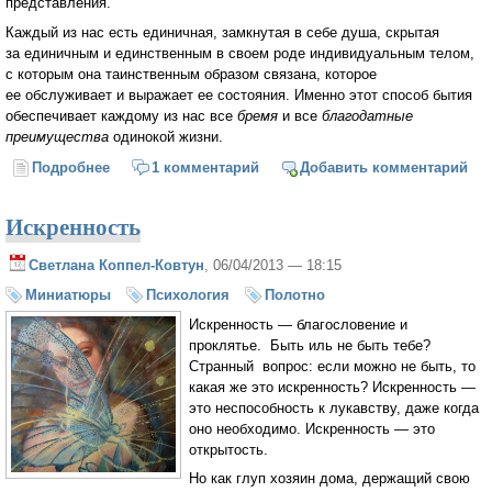
представления.
Каждый из нас есть единичная, замкнутая в себе душа, скрытая
за единичным и единственным в своем роде индивидуальным телом,
с которым она таинственным образом связана, которое
ее обслуживает и выражает ее состояния. Именно этот способ бытия
обеспечивает каждому из нас все
бремя
и все
благодатные
преимущества
одинокой жизни.
Подробнее
о Об искренности (Иван Ильин)
1 комментарий
Добавить комментарий
Искренность
Светлана Коппел-Ковтун
, 06/04/2013 — 18:15
Миниатюры
Психология
Полотно
Искренность — благословение и
проклятье. Быть иль не быть тебе?
Странный вопрос: если можно не быть, то
какая же это искренность? Искренность —
это неспособность к лукавству, даже когда
оно необходимо. Искренность — это
открытость.
Но как глуп хозяин дома, держащий свою