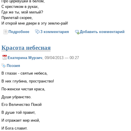
Про церквушки в белом,
С крестиком в руках,
Где же ты, мой милый?
Прилетай скорее,
И открой мне двери в эту землю-рай!
Подробнее
о Земля-рай
3 комментария
Добавить комментарий
Красота небесная
Екатерина Мурзич
, 09/04/2013 — 00:27
Поэзия
В глазах - святые небеса,
В них глубина, пространство!
По-женски чистая краса,
Души убранство.
Его Величество Покой
В душе той правит,
И отражает мир иной,
И Бога славит.