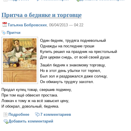
Притча о бедняке и торговце
Татьяна Бобровских
, 06/04/2013 — 04:22
Притчи
Один бедняк, трудяга подневольный
Однажды на последние гроши
Купить решил на праздник на престольный
Для церкви снедь, от всей своей души.
Зашёл бедняк к знакомому торговцу,
Но в этот день убытки тот терпел,
Был зол и раздражался даже солнцу,
Он обмануть трудягу захотел.
Продал купец товар, свершив подмену,
При том ещё обвесил простака.
Ловкач к тому ж на всё завысил цену,
И обокрал, довольный, бедняка.
Подробнее
о Притча о бедняке и торговце
7 комментариев
Добавить комментарий