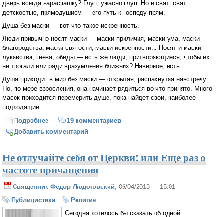
дверь всегда нараспашку? Глуп, ужасно глуп. Но и свят: свят
детскостью, прямодушием — его путь к Господу прям.
Душа без маски — вот что такое искренность.
Люди привычно носят маски — маски приличия, маски ума, маски
благородства, маски святости, маски искренности... Носят и маски
лукавства, гнева, обиды — есть же люди, притворяющиеся, чтобы их
не трогали или ради вразумления ближних? Наверное, есть.
Душа приходит в мир без маски — открытая, распахнутая навстречу.
Но, по мере взросления, она начинает рядиться во что принято. Много
масок приходится перемерить душе, пока найдет свои, наиболее
подходящие.
Подробнее
о Искренность
19 комментариев
Добавить комментарий
Не отлучайте себя от Церкви! или Еще раз о
частоте причащения
Священник Федор Людоговский
, 06/04/2013 — 15:01
Публицистика
Религия
Сегодня хотелось бы сказать об одной