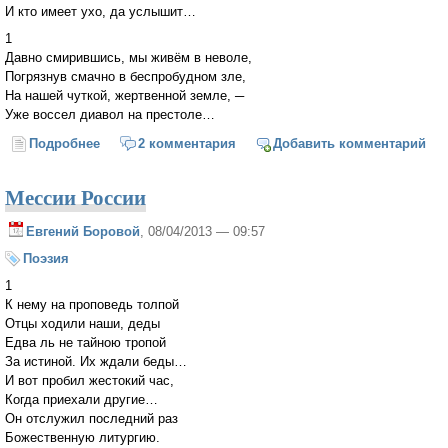
И кто имеет ухо, да услышит…
1
Давно смирившись, мы живём в неволе,
Погрязнув смачно в беспробудном зле,
На нашей чуткой, жертвенной земле, ─
Уже воссел диавол на престоле…
Подробнее
о Шестой Ангел вострубил...
2 комментария
Добавить комментарий
Мессии России
Евгений Боровой
, 08/04/2013 — 09:57
Поэзия
1
К нему на проповедь толпой
Отцы ходили наши, деды
Едва ль не тайною тропой
За истиной. Их ждали беды…
И вот пробил жестокий час,
Когда приехали другие…
Он отслужил последний раз
Божественную литургию.