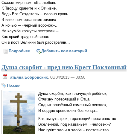
Сказал мирянам: «Вы любовь
К Творцу храните и к Отчизне,
Ведь Бог Создатель ─ словно кровь
В извечном организме жизни».
А ночью ─ «чёрный воронок»…
На клумбе крокусы пестрели ─
Как яркий траурный венок…
Он в пост Великий был расстрелян…
Подробнее
о Мессии России
Добавить комментарий
Душа скорбит - пред нею Крест Поклонный
Татьяна Бобровских
, 08/04/2013 — 08:50
Поэзия
Душа скорбит, как плачущий ребёнок,
Отчизну потерявший и Отца.
Саднит вонзённый каменный осколок,
И сердце кровоточит без конца...
Как вынуть грех, терзающий пространство
Вселенной, под названьем «человек»?
Нас губит зло и в злобе – постоянство