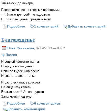
Улыбаюсь до вечера,
Распростившись с гостями пернатыми.
— Ничего для себя не надо мне
В Благовещенье, праздник мой!
Подробнее
о Благовещение (Марина Цветаева)
1 комментарий
Добавить комментарий
Благовещенье
Юлия Санникова
, 07/04/2013 — 00:02
Поэзия
И редкой кротости полна
Природа в этот день,
Пришла кудесница весна
И разлетелась – тень,
И расплескалась красота
На лица, как капель,
Благая весть! А ночь, устав
Запрячется под ель.
Подробнее
о Благовещенье
6 комментариев
Добавить комментарий