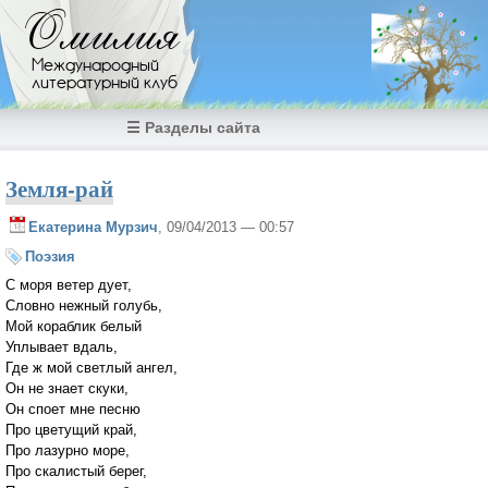
Перейти к основному содержанию
Омилия
Международный
литературный клуб
☰ Разделы сайта
Земля-рай
Екатерина Мурзич
, 09/04/2013 — 00:57
Поэзия
С моря ветер дует,
Словно нежный голубь,
Мой кораблик белый
Уплывает вдаль,
Где ж мой светлый ангел,
Он не знает скуки,
Он споет мне песню
Про цветущий край,
Про лазурно море,
Про скалистый берег,