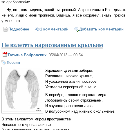
за сребролюбие.
— Ну, вот, сам видишь, какой ты грешный. А грешникам в Раю делать
нечего. Уйди с моей тропинки. Видишь, я все сохранил, знать, грехов
у меня нет.
Подробнее
о Кто нужен в Раю?
1 комментарий
Добавить комментарий
Не взлететь нарисованным крыльям
Татьяна Бобровских
, 05/04/2013 — 00:54
Поэзия
Украшали цветами заборы,
Рисовали широкие крылья,
И ухоженной жизни просторы
Устилали серебряной пылью.
В серебре, словно в зеркале мира
Любовались своим отраженьем.
И звучала разнежено лира
В полусонном над жизнью скольженье.
В этом замкнутом миром пространстве
Ненасытного чрева засилье.