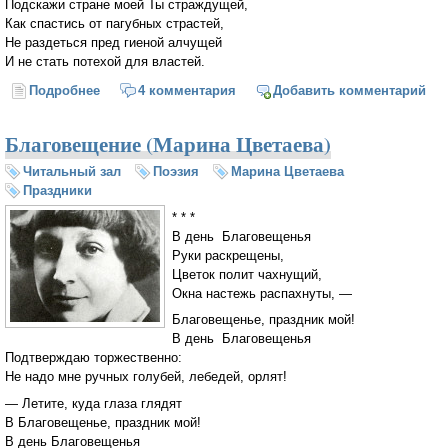
Подскажи стране моей Ты страждущей,
Как спастись от пагубных страстей,
Не раздеться пред гиеной алчущей
И не стать потехой для властей.
Подробнее
о Неусыпная Защитнице Незримая. Молитва за
4 комментария
Добавить комментарий
Россию
Благовещение (Марина Цветаева)
Читальный зал
Поэзия
Марина Цветаева
Праздники
* * *
В день Благовещенья
Руки раскрещены,
Цветок полит чахнущий,
Окна настежь распахнуты, —
Благовещенье, праздник мой!
В день Благовещенья
Подтверждаю торжественно:
Не надо мне ручных голубей, лебедей, орлят!
— Летите, куда глаза глядят
В Благовещенье, праздник мой!
В день Благовещенья