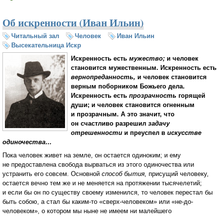
Об искренности (Иван Ильин)
Читальный зал
Человек
Иван Ильин
Высекательница Искр
Искренность есть
мужество;
и человек
становится мужественным. Искренность есть
вернопреданность,
и человек становится
верным поборником Божьего дела.
Искренность есть
прозрачность
горящей
души; и человек становится огненным
и прозрачным. А это значит, что
он счастливо разрешил
задачу
отрешенности
и преуспел в
искусстве
одиночества…
Пока человек живет на земле, он остается одиноким; и ему
не предоставлена свобода вырваться из этого одиночества или
устранить его совсем. Основной
способ бытия,
присущий человеку,
остается вечно тем же и не меняется на протяжении тысячелетий;
и если бы он по существу своему изменился, то человек перестал бы
быть собою, а стал бы каким-то «сверх-человеком» или «не-до-
человеком», о котором мы ныне не имеем ни малейшего