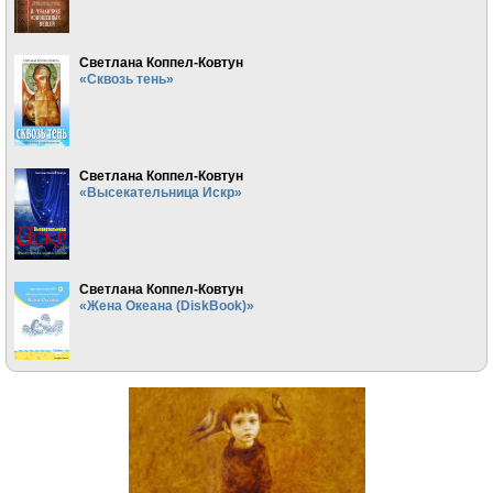
Светлана Коппел-Ковтун
«Сквозь тень»
Светлана Коппел-Ковтун
«Высекательница Искр»
Светлана Коппел-Ковтун
«Жена Океана (DiskBook)»