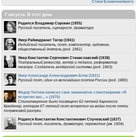
Стихи Блаженнейшего
7 августа. В этот день
Родился Владимир Сорокин (
1955
)
Русский писатель, сценарист, драматург.
Умер Рабиндранат Тагор (
1941
)
Индийский писатель, поэт, композитор, художник,
общественный деятель (род. 1861).
Умер Константин Сергеевич Станиславский (
1938
)
Театральный режиссёр, актёр и педагог, реформатор
театра. Создатель актёрской системы (род. 1863).
Умер Александр Александрович Блок (
1921
)
Русский поэт, один из величайших поэтов России (род. 1880).
Фёдор Тютчев написал свое знаменитое стихотворение «Я
встретил вас…» (
1870
)
Стихотворение было посвящено 62-летней баронессе
Крюденер, которую 67-летний поэт встретил на водах после почти
полувековой разлуки.
Родился Константин Константинович Случевский (
1837
)
Русский поэт, писатель, драматург, переводчик (ум. 1904).