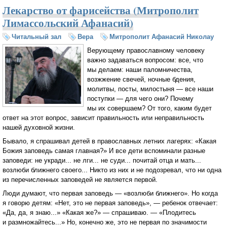
Лекарство от фарисейства (Митрополит
Лимассольский Афанасий)
Читальный зал
Вера
Митрополит Афанасий Николау
Верующему православному человеку
важно задаваться вопросом: все, что
мы делаем: наши паломничества,
возжжение свечей, ночные бдения,
молитвы, посты, милостыня — все наши
поступки — для чего они? Почему
мы их совершаем? От того, каким будет
ответ на этот вопрос, зависит правильность или неправильность
нашей духовной жизни.
Бывало, я спрашивал детей в православных летних лагерях: «Какая
Божия заповедь самая главная?» И все дети вспоминали разные
заповеди: не укради... не лги... не суди... почитай отца и мать...
возлюби ближнего своего... Никто из них и не подозревал, что ни одна
из перечисленных заповедей не является первой.
Люди думают, что первая заповедь — «возлюби ближнего». Но когда
я говорю детям: «Нет, это не первая заповедь», — ребенок отвечает:
«Да, да, я знаю...» «Какая же?» — спрашиваю. — «Плодитесь
и размножайтесь...» Но, конечно же, это не первая по значимости