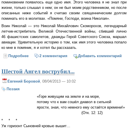
поминовении появилось еще одно имя. Этого человека я не знал при
жизни, только слышал о нем; он не был моим родственником, но после
описанных ниже событий я считаю своим священническим долгом
поминать его в молитвах. «Помяни, Господи, воина Николая».
Воин Николай — это Николай Михайлович Скоморохов, легендарный
летчик-истребитель Великой Отечественной войны, сбивший лично
46 фашистских самолетов, дважды Герой Советского Союза, маршал
авиации. Удивительную историю о том, как имя этого человека попало
ко мне в помяник, я и хотел бы рассказать.
Подробнее
о Боем живет истребитель
2 комментария
Добавить комментарий
Шестой Ангел вострубил...
Евгений Боровой
, 08/04/2013 — 10:02
Поэзия
«Горе живущим на земле и на море,
потому что к вам сошёл диавол в сильной
ярости, зная, что немного ему остаётся времени!»
(Отк. 12: 12)
* * *
Уж горизонт Сыновней кровью вышит…