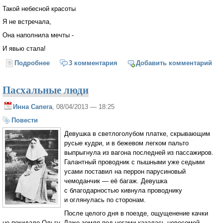
Такой небесной красоты
Я не встречала,
Она наполнила мечты -
И явью стала!
Подробнее
о Красота небесная
3 комментария
Добавить комментарий
Пасхальные люди
Инна Сапега
, 08/04/2013 — 18:25
Повести
Девушка в светлоголубом платке, скрывающим
русые кудри, и в бежевом легком пальто
выпрыгнула из вагона последней из пассажиров.
Галантный проводник с пышными уже седыми
усами поставил на перрон парусиновый
чемоданчик — её багаж. Девушка
с благодарностью кивнула проводнику
и оглянулась по сторонам.
После целого дня в поезде, ощущенение качки
не покидало Ольгу. Даже земля под ногами казалась невесомой.