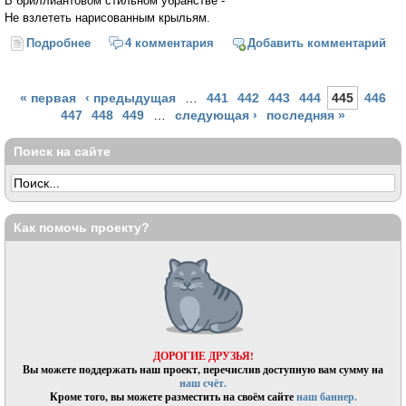
В бриллиантовом стильном убранстве -
Не взлететь нарисованным крыльям.
Подробнее
о Не взлететь нарисованным крыльям
4 комментария
Добавить комментарий
Страницы
« первая
‹ предыдущая
…
441
442
443
444
445
446
447
448
449
…
следующая ›
последняя »
Поиск на сайте
Как помочь проекту?
ДОРОГИЕ ДРУЗЬЯ!
Вы можете поддержать наш проект, перечислив доступную вам сумму на
наш счёт.
Кроме того, вы можете разместить на своём сайте
наш баннер.