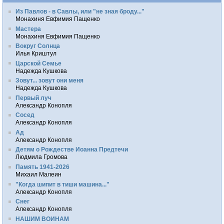
Из Павлов - в Савлы, или "не зная броду..."
Монахиня Евфимия Пащенко
Мастера
Монахиня Евфимия Пащенко
Вокруг Солнца
Илья Криштул
Царской Семье
Надежда Кушкова
Зовут... зовут они меня
Надежда Кушкова
Первый луч
Александр Конопля
Сосед
Александр Конопля
Ад
Александр Конопля
Детям о Рождестве Иоанна Предтечи
Людмила Громова
Память 1941-2026
Михаил Малеин
"Когда шипит в тиши машина..."
Александр Конопля
Снег
Александр Конопля
НАШИМ ВОИНАМ