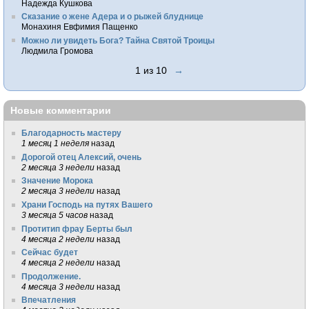
Надежда Кушкова
Сказание о жене Адера и о рыжей блуднице
Монахиня Евфимия Пащенко
Можно ли увидеть Бога? Тайна Святой Троицы
Людмила Громова
1 из 10
→
Новые комментарии
Благодарность мастеру
1 месяц 1 неделя
назад
Дорогой отец Алексий, очень
2 месяца 3 недели
назад
Значение Морока
2 месяца 3 недели
назад
Храни Господь на путях Вашего
3 месяца 5 часов
назад
Протитип фрау Берты был
4 месяца 2 недели
назад
Сейчас будет
4 месяца 2 недели
назад
Продолжение.
4 месяца 3 недели
назад
Впечатления