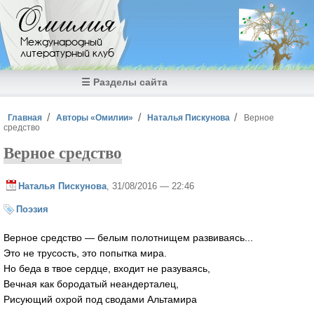
Перейти к основному содержанию
Омилия
Международный
литературный клуб
☰ Разделы сайта
Вы здесь
Главная
Авторы «Омилии»
Наталья Пискунова
Верное
средство
Верное средство
Наталья Пискунова
, 31/08/2016 — 22:46
Поэзия
Верное средство — белым полотнищем развиваясь...
Это не трусость, это попытка мира.
Но беда в твое сердце, входит не разуваясь,
Вечная как бородатый неандерталец,
Рисующий охрой под сводами Альтамира