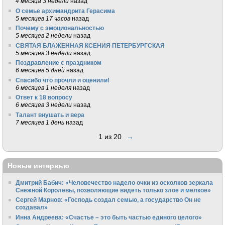
4 месяца 3 недели
назад
О семье архимандрита Герасима
5 месяцев 17 часов
назад
Почему с эмоциональностью
5 месяцев 2 недели
назад
СВЯТАЯ БЛАЖЕННАЯ КСЕНИЯ ПЕТЕРБУРГСКАЯ
5 месяцев 3 недели
назад
Поздравление с праздником
6 месяцев 5 дней
назад
Спасибо что прочли и оценили!
6 месяцев 1 неделя
назад
Ответ к 18 вопросу
6 месяцев 3 недели
назад
Талант внушать и вера
7 месяцев 1 день
назад
1 из 20
→
Новые интервью
Дмитрий Бабич: «Человечество надело очки из осколков зеркала
Снежной Королевы, позволяющие видеть только злое и мелкое»
Сергей Марнов: «Господь создал семью, а государство Он не
создавал»
Инна Андреева: «Счастье – это быть частью единого целого»