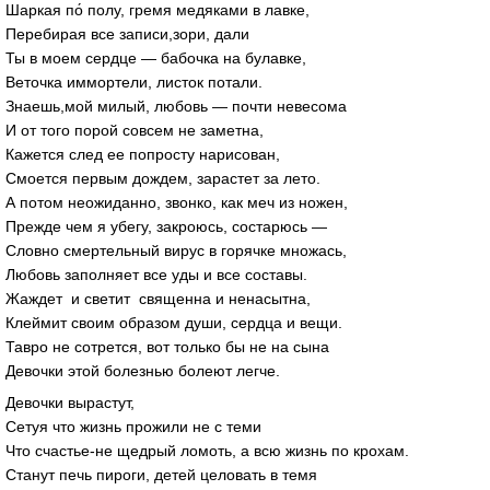
Шаркая по́ полу, гремя медяками в лавке,
Перебирая все записи,зори, дали
Ты в моем сердце — бабочка на булавке,
Веточка иммортели, листок потали.
Знаешь,мой милый, любовь — почти невесома
И от того порой совсем не заметна,
Кажется след ее попросту нарисован,
Смоется первым дождем, зарастет за лето.
А потом неожиданно, звонко, как меч из ножен,
Прежде чем я убегу, закроюсь, состарюсь —
Словно смертельный вирус в горячке множась,
Любовь заполняет все уды и все составы.
Жаждет и светит священна и ненасытна,
Клеймит своим образом души, сердца и вещи.
Тавро не сотрется, вот только бы не на сына
Девочки этой болезнью болеют легче.
Девочки вырастут,
Сетуя что жизнь прожили не с теми
Что счастье-не щедрый ломоть, а всю жизнь по крохам.
Станут печь пироги, детей целовать в темя