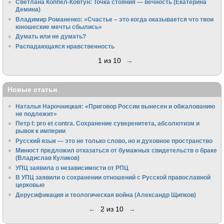
Светлана Коппел-Ковтун: Точка стояния — вечность (Екатерина
Демина)
Владимир Романенко: «Счастье – это когда оказывается что твои
юношеские мечты сбылись»
Думать или не думать?
Распадающаяся нравственность
1 из 10
→
Новые статьи
Наталья Нарочницкая: «Приговор России вынесен и обжалованию
не подлежит»
Петр I: pro et contra. Сохранение суверенитета, абсолютизм и
рывок к империи
Русский язык — это не только слово, но и духовное пространство
Минюст предложил отказаться от бумажных свидетельств о браке
(Владислав Куликов)
УПЦ заявила о независимости от РПЦ
В УПЦ заявили о сохранении отношений с Русской православной
церковью
Дерусификация и теологическая война (Александр Щипков)
←
2 из 10
→