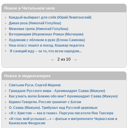
Новое в Читальном зале
Каждый выбирает для себя (Юрий Левитанский)
Дикая роза (Николай Голубош)
Межевая тропа (Николай Голубош)
Ветеринария (Иеромонах Роман (Матюшин)
Художник с яблоком в руке (Елена Самкова)
Наш класс пошёл в поход. Кошмар педагога
Я санкций жду – за то, что всем народом...
←
2 из 10
→
Новое в медиагалерее
Святыни Руси. Сергей Марнов
Граждане Русского мира - Архимандрит Савва (Мажуко)
Как узнать волю Божию обо мне? Архимандрит Савва (Мажуко)
Каринэ Геворгян. Россия граничит с Богом
О. Савва (Мажуко). Трибунал над Русской церковью
«Я с Христом — как в танке». Парсуна писателя Яна Таксюра
«И глас мой услышат…» – фильм о митрополите Черкасском и
Каневском Феодосии