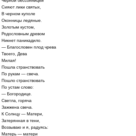
Черной бессонницей
Сияют лики святых,
В черном куполе
Оконницы ледяные.
Золотым кустом,
Родословным древом
Никнет паникадило.
— Благословен плод чрева
Твоего, Дева
Милая!
Пошла странствовать
По рукам — свеча.
Пошло странствовать
По устам слово:
— Богородице.
Светла, горяча
Зажжена свеча.
К Солнцу — Матери,
Затерянная в тени,
Воззываю и я, радуясь:
Матерь — матери