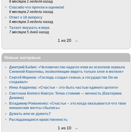
6 месяцев 1 неделя
назад
Спасибо что прочли и оценили!
6 месяцев 2 недели
назад
Ответ к 18 вопросу
6 месяцев 3 недели
назад
Талант внушать и вера
7 месяцев 5 дней
назад
1 из 20
→
Новые интервью
Дмитрий Бабич: «Человечество надело очки из осколков зеркала
Снежной Королевы, позволяющие видеть только злое и мелкое»
Сергей Марнов: «Господь создал семью, а государство Он не
создавал»
Инна Андреева: «Счастье – это быть частью единого целого»
Светлана Коппел-Ковтун: Точка стояния — вечность (Екатерина
Демина)
Владимир Романенко: «Счастье – это когда оказывается что твои
юношеские мечты сбылись»
Думать или не думать?
Распадающаяся нравственность
1 из 10
→