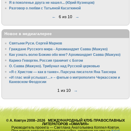
Я в поколенье друга не нашел... (Юрий Кузнецов)
Разговор о любви с Татьяной Касаткиной
←
6 из 10
→
Новое в медиагалерее
Святыни Руси. Сергей Марнов
Граждане Русского мира - Архимандрит Савва (Мажуко)
Как узнать волю Божию обо мне? Архимандрит Савва (Мажуко)
Каринэ Геворгян. Россия граничит с Богом
О. Савва (Мажуко). Трибунал над Русской церковью
«Я с Христом — как в танке». Парсуна писателя Яна Таксюра
«И глас мой услышат…» – фильм о митрополите Черкасском и
Каневском Феодосии
1 из 10
→
© А. Ковтун 2008–2026 МЕЖДУНАРОДНЫЙ КЛУБ ПРАВОСЛАВНЫХ
ЛИТЕРАТОРОВ «ОМИЛИЯ»
Руководитель проекта — Светлана Анатольевна Коппел-Ковтун.
При использования материалов сайта, активная ссылка на
Клуб