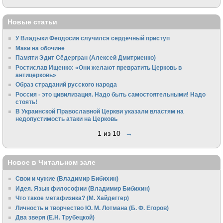
Новые статьи
У Владыки Феодосия случился сердечный приступ
Маки на обочине
Памяти Эдит Сёдергран (Алексей Дмитриенко)
Ростислав Ищенко: «Они желают превратить Церковь в
антицерковь»
Образ страданий русского народа
Россия - это цивилизация. Надо быть самостоятельными! Надо
стоять!
В Украинской Православной Церкви указали властям на
недопустимость атаки на Церковь
1 из 10
→
Новое в Читальном зале
Свои и чужие (Владимир Бибихин)
Идея. Язык философии (Владимир Бибихин)
Что такое метафизика? (М. Хайдеггер)
Личность и творчество Ю. М. Лотмана (Б. Ф. Егоров)
Два зверя (Е.Н. Трубецкой)