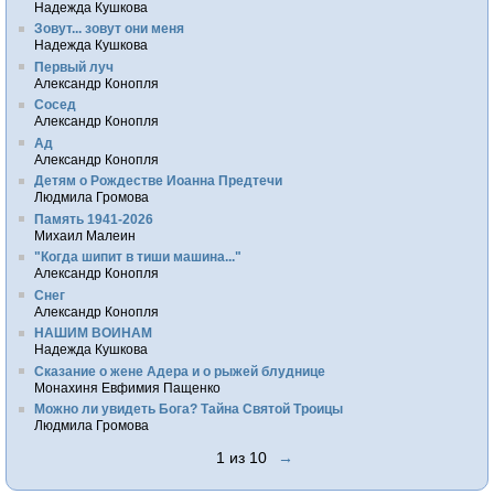
Надежда Кушкова
Зовут... зовут они меня
Надежда Кушкова
Первый луч
Александр Конопля
Сосед
Александр Конопля
Ад
Александр Конопля
Детям о Рождестве Иоанна Предтечи
Людмила Громова
Память 1941-2026
Михаил Малеин
"Когда шипит в тиши машина..."
Александр Конопля
Снег
Александр Конопля
НАШИМ ВОИНАМ
Надежда Кушкова
Сказание о жене Адера и о рыжей блуднице
Монахиня Евфимия Пащенко
Можно ли увидеть Бога? Тайна Святой Троицы
Людмила Громова
1 из 10
→