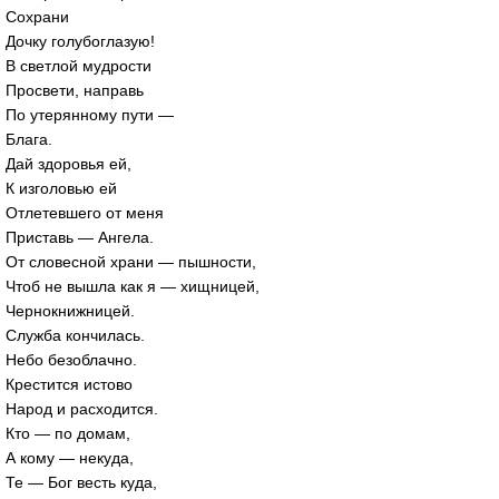
Сохрани
Дочку голубоглазую!
В светлой мудрости
Просвети, направь
По утерянному пути —
Блага.
Дай здоровья ей,
К изголовью ей
Отлетевшего от меня
Приставь — Ангела.
От словесной храни — пышности,
Чтоб не вышла как я — хищницей,
Чернокнижницей.
Служба кончилась.
Небо безоблачно.
Крестится истово
Народ и расходится.
Кто — по домам,
А кому — некуда,
Те — Бог весть куда,