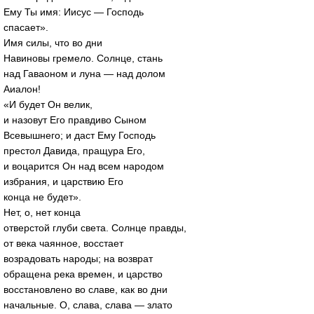
Ему Ты имя: Иисус — Господь
спасает».
Имя силы, что во дни
Навиновы гремело. Солнце, стань
над Гаваоном и луна — над долом
Аиалон!
«И будет Он велик,
и назовут Его правдиво Сыном
Всевышнего; и даст Ему Господь
престол Давида, пращура Его,
и воцарится Он над всем народом
избрания, и царствию Его
конца не будет».
Нет, о, нет конца
отверстой глуби света. Солнце правды,
от века чаянное, восстает
возрадовать народы; на возврат
обращена река времен, и царство
восстановлено во славе, как во дни
начальные. О, слава, слава — злато