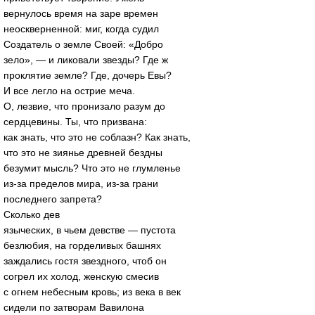
вернулось время на заре времен
неоскверненной: миг, когда судил
Создатель о земле Своей: «Добро
зело», — и ликовали звезды? Где ж
проклятие земле? Где, дочерь Евы?
И все легло на острие меча.
О, лезвие, что пронизало разум до
сердцевины. Ты, что призвана:
как знать, что это не соблазн? Как знать,
что это не зиянье древней бездны
безумит мысль? Что это не глумленье
из-за пределов мира, из-за грани
последнего запрета?
Сколько дев
языческих, в чьем девстве — пустота
безлюбия, на горделивых башнях
заждались гостя звездного, чтоб он
согрел их холод, женскую смесив
с огнем небесным кровь; из века в век
сидели по затворам Вавилона