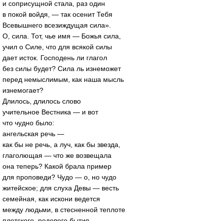
и соприсущной стала, раз один
в покой войдя, — так осенит Тебя
Всевышнего всезиждущая сила».
О, сила. Тот, чье имя — Божья сила,
учил о Силе, что для всякой силы
дает исток. Господень ли глагол
без силы будет? Сила ль изнеможет
перед немыслимым, как наша мысль
изнемогает?
Длилось, длилось слово
учительное Вестника — и вот
что чудно было:
ангельская речь —
как бы не речь, а луч, как бы звезда,
глаголющая — что же возвещала
она теперь? Какой брала пример
для проповеди? Чудо — о, но чудо
житейское; для слуха Девы — весть
семейная, как искони ведется
между людьми, в стесненной теплоте
плотского, родового бытия,