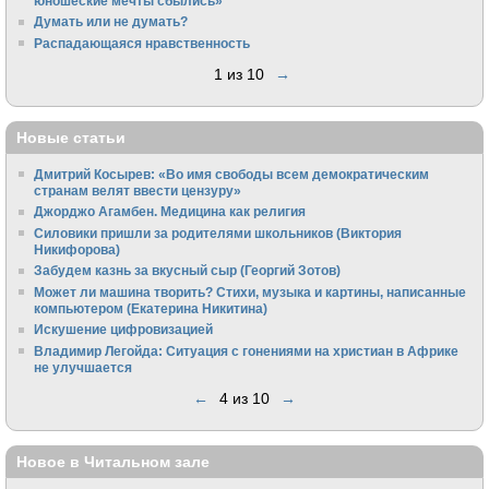
юношеские мечты сбылись»
Думать или не думать?
Распадающаяся нравственность
1 из 10
→
Новые статьи
Дмитрий Косырев: «Во имя свободы всем демократическим
странам велят ввести цензуру»
Джорджо Агамбен. Медицина как религия
Силовики пришли за родителями школьников (Виктория
Никифорова)
Забудем казнь за вкусный сыр (Георгий Зотов)
Может ли машина творить? Стихи, музыка и картины, написанные
компьютером (Екатерина Никитина)
Искушение цифровизацией
Владимир Легойда: Ситуация с гонениями на христиан в Африке
не улучшается
←
4 из 10
→
Новое в Читальном зале