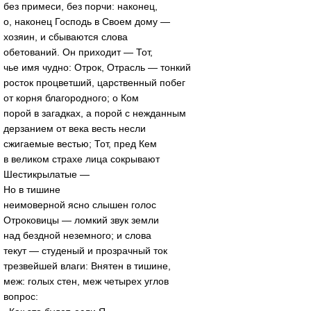
без примеси, без порчи: наконец,
о, наконец Господь в Своем дому —
хозяин, и сбываются слова
обетований. Он приходит — Тот,
чье имя чудно: Отрок, Отрасль — тонкий
росток процветший, царственный побег
от корня благородного; о Ком
порой в загадках, а порой с нежданным
дерзанием от века весть несли
сжигаемые вестью; Тот, пред Кем
в великом страхе лица сокрывают
Шестикрылатые —
Но в тишине
неимоверной ясно слышен голос
Отроковицы — ломкий звук земли
над бездной неземного; и слова
текут — студеный и прозрачный ток
трезвейшей влаги: Внятен в тишине,
меж: голых стен, меж четырех углов
вопрос: