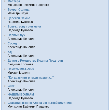
Мастера
Монахиня Евфимия Пащенко
Вокруг Солнца
Илья Криштул
Царской Семье
Надежда Кушкова
Зовут... зовут они меня
Надежда Кушкова
Первый луч
Александр Конопля
Сосед
Александр Конопля
Ад
Александр Конопля
Детям о Рождестве Иоанна Предтечи
Людмила Громова
Память 1941-2026
Михаил Малеин
"Когда шипит в тиши машина..."
Александр Конопля
Снег
Александр Конопля
НАШИМ ВОИНАМ
Надежда Кушкова
Сказание о жене Адера и о рыжей блуднице
Монахиня Евфимия Пащенко