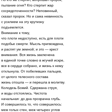
пылание огня? Кто стерпит жар
сосредоточенности? Неповинный,
сказал пророк. Но и сама невинность
с усилием на эту крутизну
подъемлется.
Внимание к тому,
что плоти недоступно, есть для плоти
подобье смерти. Мысль пригвождена,
и распят ум земной; и это — крест
внимания. Вся жизнь заключена
в единой точке словно в жгучей искре,
все в сердце собрано, и жизнь к нему
отхлынула. От побелевших пальцев,
от целого телесного состава
жизнь отошла — и перешла в молитву.
Колодезь Божий. Сдержана струя,
и воды отстоялись. Чистота
начальная: до дна прозрачна глубь.
И совершилось то, что совершилось:
меж голых стен, меж четырех углов