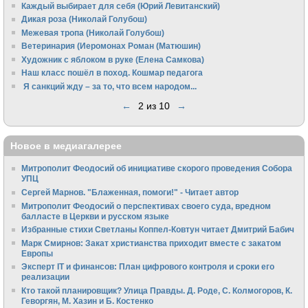
Каждый выбирает для себя (Юрий Левитанский)
Дикая роза (Николай Голубош)
Межевая тропа (Николай Голубош)
Ветеринария (Иеромонах Роман (Матюшин)
Художник с яблоком в руке (Елена Самкова)
Наш класс пошёл в поход. Кошмар педагога
Я санкций жду – за то, что всем народом...
←
2 из 10
→
Новое в медиагалерее
Митрополит Феодосий об инициативе скорого проведения Собора
УПЦ
Сергей Марнов. "Блаженная, помоги!" - Читает автор
Митрополит Феодосий о перспективах своего суда, вредном
балласте в Церкви и русском языке
Избранные стихи Светланы Коппел-Ковтун читает Дмитрий Бабич
Марк Смирнов: Закат христианства приходит вместе с закатом
Европы
Эксперт IT и финансов: План цифрового контроля и сроки его
реализации
Кто такой планировщик? Улица Правды. Д. Роде, С. Колмогоров, К.
Геворгян, М. Хазин и Б. Костенко