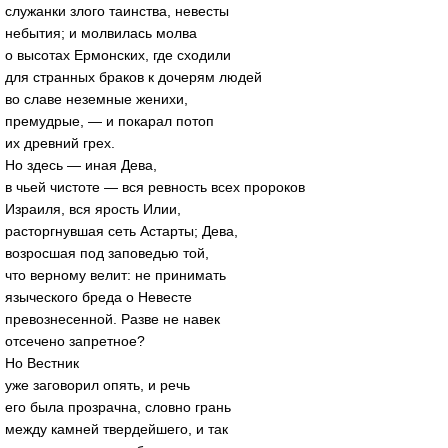
служанки злого таинства, невесты
небытия; и молвилась молва
о высотах Ермонских, где сходили
для странных браков к дочерям людей
во славе неземные женихи,
премудрые, — и покарал потоп
их древний грех.
Но здесь — иная Дева,
в чьей чистоте — вся ревность всех пророков
Израиля, вся ярость Илии,
расторгнувшая сеть Астарты; Дева,
возросшая под заповедью той,
что верному велит: не принимать
языческого бреда о Невесте
превознесенной. Разве не навек
отсечено запретное?
Но Вестник
уже заговорил опять, и речь
его была прозрачна, словно грань
между камней твердейшего, и так