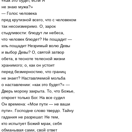
«Как это будет, если Я
не знаю мужа?»
— Голос человека
пред крутизной всего, что с человеком
так несоизмеримо. О, зарок
стыдливости: блюдут ли небеса,
что человек блюдет? Не пощадит —
иль пощадит Незримый волю Девы
и выбор Девы? О, святой затвор
обета, в тесноте телесной жизни
хранимого; о, как он устоит
перед безмерностию, что границ
не знает? Наставляемой мольба
о наставлении: «как это будет?» —
Дверь мороку закрыта. То, что Божье,
откроет только Бог. На все судил
Он времена: «Мои пути — не ваши
пути». Господне слово твердо. Тайну
гадания не разрешат. Не тем,
кто испытует Божий мрак, себя
обманывая сами, свой ответ