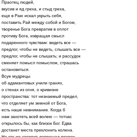
Праотец людей,
вкусив и яд греха, и стыд греха,
еще в Раю искал укрыть себя,
поставить Рай между собой и Богом,
творенье Бога превратив в оплот
противу Бога, извращая смысл
подаренного чувствам: видеть все —
предлог, чтобы не видеть, слышать все —
предлог, чтобы не слышать; и рассудок
сменяет помысл помыслом, страшась
остановиться.
Всуе мудрецы
об адамантовых учили гранях,
о стенах из огня, о кривизне
пространства: тот незнаемый предел,
что отделяет ум земной от Бога,
есть наше невнимание. Когда б
нам захотеть всей волею — тотчас
открылось бы, как близок Бог. Едва
достанет места преклонить колена.
Но кто же стерпит, вопрошал пророк,