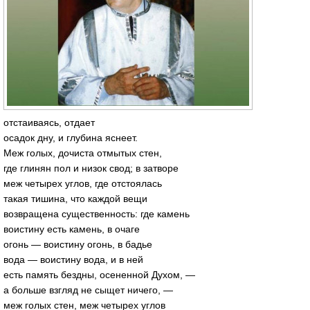
отстаиваясь, отдает
осадок дну, и глубина яснеет.
Меж голых, дочиста отмытых стен,
где глинян пол и низок свод; в затворе
меж четырех углов, где отстоялась
такая тишина, что каждой вещи
возвращена существенность: где камень
воистину есть камень, в очаге
огонь — воистину огонь, в бадье
вода — воистину вода, и в ней
есть память бездны, осененной Духом, —
а больше взгляд не сыщет ничего, —
меж голых стен, меж четырех углов