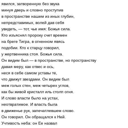
явился, затворенную без звука
минуя дверь и словно проступив
в пространстве нашем из иных глубин,
непредставимых, волей дав себя
увидеть, — тот, чье имя: Божья сила.
Кто изъяснял пророку счет времен
на бреге Тигра, в огненном явясь
подобии. Кто к старцу говорил,
у жертвенника стоя. Божья сила.
Он видим был — в пространстве, но пространству
давая меру, как отвес и ось,
неся в себе самом уставы те,
что движут звездами. Он видим был
меж голых стен, меж четырех углов,
как бы живой кристалл иль столп огня.
И слово власти было на устах,
неотвратимое. И власть была
в движенье рук, запечатлевшем слово.
Он говорил. Он обращался к Ней.
Учтивость неба: он Ее назвал