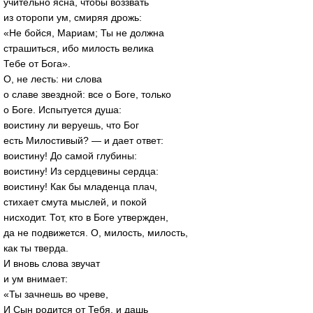
учительно ясна, чтобы воззвать
из оторопи ум, смиряя дрожь:
«Не бойся, Мариам; Ты не должна
страшиться, ибо милость велика
Тебе от Бога».
О, не лесть: ни слова
о славе звездной: все о Боге, только
о Боге. Испытуется душа:
воистину ли веруешь, что Бог
есть Милостивый? — и дает ответ:
воистину! До самой глубины:
воистину! Из сердцевины сердца:
воистину! Как бы младенца плач,
стихает смута мыслей, и покой
нисходит. Тот, кто в Боге утвержден,
да не подвижется. О, милость, милость,
как ты тверда.
И вновь слова звучат
и ум внимает:
«Ты зачнешь во чреве,
И Сын родится от Тебя, и дашь