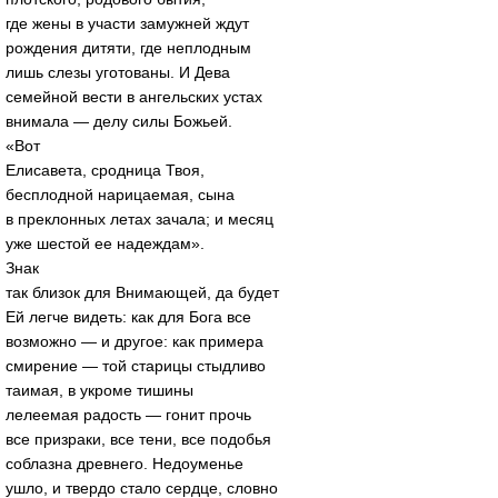
где жены в участи замужней ждут
рождения дитяти, где неплодным
лишь слезы уготованы. И Дева
семейной вести в ангельских устах
внимала — делу силы Божьей.
«Вот
Елисавета, сродница Твоя,
бесплодной нарицаемая, сына
в преклонных летах зачала; и месяц
уже шестой ее надеждам».
Знак
так близок для Внимающей, да будет
Ей легче видеть: как для Бога все
возможно — и другое: как примера
смирение — той старицы стыдливо
таимая, в укроме тишины
лелеемая радость — гонит прочь
все призраки, все тени, все подобья
соблазна древнего. Недоуменье
ушло, и твердо стало сердце, словно