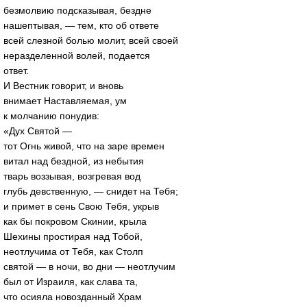
безмолвию подсказывая, бездне
нашептывая, — тем, кто об ответе
всей слезной болью молит, всей своей
неразделенной волей, подается
ответ.
И Вестник говорит, и вновь
внимает Наставляемая, ум
к молчанию понудив:
«Дух Святой —
тот Огнь живой, что на заре времен
витал над бездной, из небытия
тварь воззывая, возгревая вод
глубь девственную, — снидет на Тебя;
и примет в сень Свою Тебя, укрыв
как бы покровом Скинии, крыла
Шехины простирая над Тобой,
неотлучима от Тебя, как Столп
святой — в ночи, во дни — неотлучим
был от Израиля, как слава та,
что осияла новозданный Храм