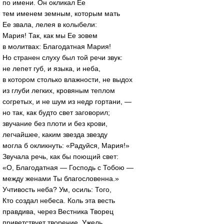
по имени. Он окликал Ее
тем именем земным, которым мать
Ее звала, лелея в колыбели:
Мария! Так, как мы Ее зовем
в молитвах: Благодатная Мария!
Но странен слуху был той речи звук:
не лепет губ, и языка, и неба,
в котором столько влажности, не выдох
из глуби легких, кровяным теплом
согретых, и не шум из недр гортани, —
но так, как будто свет заговорил;
звучание без плоти и без крови,
легчайшее, каким звезда звезду
могла б окликнуть: «Радуйся, Мария!»
Звучала речь, как бы поющий свет:
«О, Благодатная — Господь с Тобою —
между женами Ты благословенна.»
Учтивость неба? Ум, осиль: Того,
Кто создал небеса. Коль эта весть
правдива, через Вестника Творец
приветствует творение. Ужель