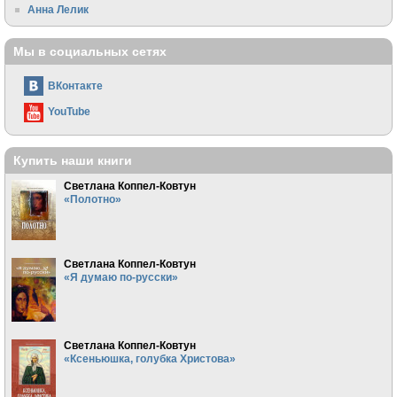
Анна Лелик
Мы в социальных сетях
ВКонтакте
YouTube
Купить наши книги
Светлана Коппел-Ковтун
«Полотно»
Светлана Коппел-Ковтун
«Я думаю по-русски»
Светлана Коппел-Ковтун
«Ксеньюшка, голубка Христова»