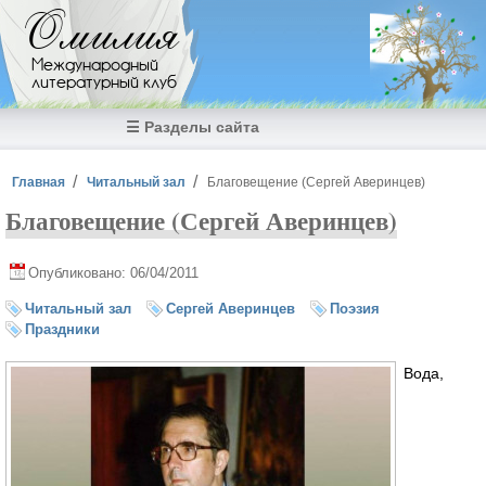
Перейти к основному содержанию
Омилия
Международный
литературный клуб
☰ Разделы сайта
Вы здесь
Главная
Читальный зал
Благовещение (Сергей Аверинцев)
Благовещение (Сергей Аверинцев)
Опубликовано: 06/04/2011
Читальный зал
Сергей Аверинцев
Поэзия
Праздники
Вода,