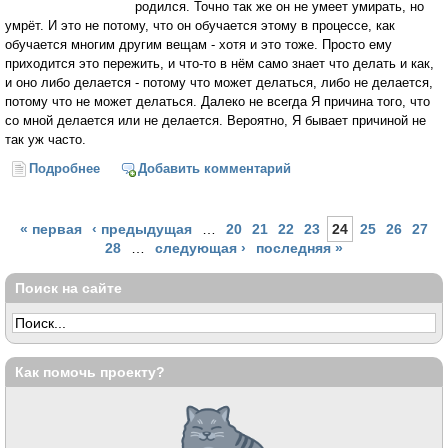
родился. Точно так же он не умеет умирать, но
умрёт. И это не потому, что он обучается этому в процессе, как
обучается многим другим вещам - хотя и это тоже. Просто ему
приходится это пережить, и что-то в нём само знает что делать и как,
и оно либо делается - потому что может делаться, либо не делается,
потому что не может делаться. Далеко не всегда Я причина того, что
со мной делается или не делается. Вероятно, Я бывает причиной не
так уж часто.
Подробнее
о Человек — это про то, что возможно всё
Добавить комментарий
Страницы
« первая
‹ предыдущая
…
20
21
22
23
24
25
26
27
28
…
следующая ›
последняя »
Поиск на сайте
Как помочь проекту?