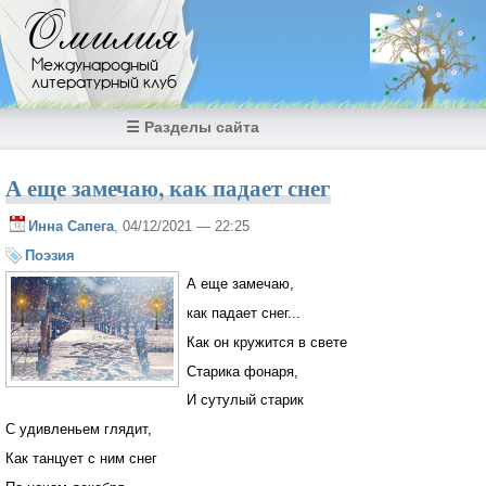
Перейти к основному содержанию
Омилия
Международный
литературный клуб
☰ Разделы сайта
А еще замечаю, как падает снег
Инна Сапега
, 04/12/2021 — 22:25
Поэзия
А еще замечаю,
как падает снег...
Как он кружится в свете
Старика фонаря,
И сутулый старик
С удивленьем глядит,
Как танцует с ним снег