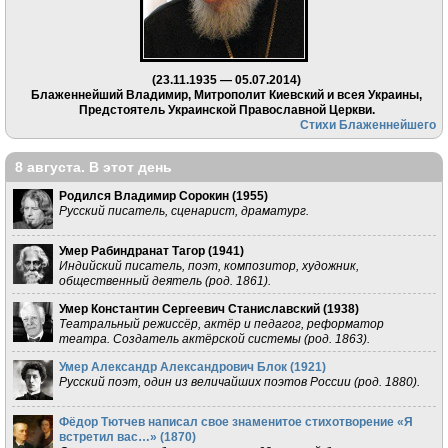
(23.11.1935 — 05.07.2014)
Блаженнейший Владимир, Митрополит Киевский и всея Украины,
Предстоятель Украинской Православной Церкви.
Стихи Блаженнейшего
8 августа. В этот день
Родился Владимир Сорокин (
1955
)
Русский писатель, сценарист, драматург.
Умер Рабиндранат Тагор (
1941
)
Индийский писатель, поэт, композитор, художник,
общественный деятель (род. 1861).
Умер Константин Сергеевич Станиславский (
1938
)
Театральный режиссёр, актёр и педагог, реформатор
театра. Создатель актёрской системы (род. 1863).
Умер Александр Александрович Блок (
1921
)
Русский поэт, один из величайших поэтов России (род. 1880).
Фёдор Тютчев написал свое знаменитое стихотворение «Я
встретил вас…» (
1870
)