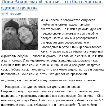
Инна Андреева: «Счастье – это быть частью
единого целого»
Интервью
Инна Сапега, в замужестве Андреева —
любимая многими православными
писательница. Её книги я рекомендую как
лучшие своим знакомым и сама люблю
следить за тем, как она разворачивает,
раскрывает для созерцательного
наблюдения внутренний мир своих героев,
как считывает правду жизни на внутренних
скрижалях сердца — своего и чужого. Но главное в её жизни не книги,
а дети, семья. И не удивительно, ведь женщина раскрывается как
женщина именно в семье, в отношениях, и Инна расцвела, встретив
свою любовь, свою половинку — мужа Александра, потому я решила
поговорить с ней о семье, о том, что делает её прекрасной.
— Думаю, как лучше тебя представить — ты такая многогранная...
— Наверное, это один из сложных для меня вопросов.
Недавно моему старшему сыну на уроке английского языка задали
нарисовать и рассказать основное про свою семью. Он написал: «Это
моя мама, ее зовут Инна. Она…» и спросил меня: «Мама, а ты кто?» Я
подумала и ответила: «Напиши, что я – художник!». По-английски