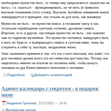
необходимо мужество быть, то теперь ему предлагается «мужество не
быть», т.е. казаться - функционировать, но не жить (в привычно
высоком понимании этого слова). Высокое, бытийное измерение жизни
ликвидируется в принципе, оно отныне не для всех, как минимум.
Мужество не быть - не мужество вовсе, а потакание греху в нас,
тотальное порабощение суетному хотению, духовная смерть.
Впрочем, есть и другое, настоящее мужество не быть - оно знакомо
нам по подвигам мучеников. Это мужество человека, жаждущего быть
и жить во Христе, и выбирающего смерть в суетном мире, лишь бы
сохранить в себе ту, высокую, нездешнюю жизнь.
Ужас нынешнего времени в том, что зло стало опытным, оно знает, что
для человека ценнее всего это его небесное достоинство. Потому оно
нацелилось именно на изъятие из человека неба, чтобы вынуть
человека из рук Божественного попечения о человеке.
Подробнее
о Мужество быть и мужество не быть
Добавить комментарий
Адвент-календарь с секретом - в подарок
маме
Людмила Громова
, 23/11/2021 — 19:41
Воскресная школа