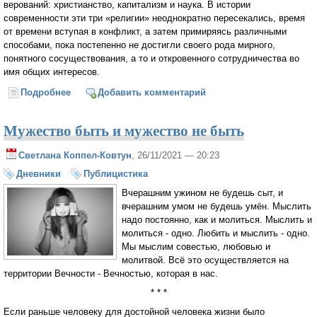
верований: христианство, капитализм и наука. В истории
современности эти три «религии» неоднократно пересекались, время
от времени вступая в конфликт, а затем примиряясь различными
способами, пока постепенно не достигли своего рода мирного,
понятного сосуществования, а то и откровенного сотрудничества во
имя общих интересов.
Подробнее
о Джорджо Агамбен. Медицина как религия
Добавить комментарий
Мужество быть и мужество не быть
Светлана Коппел-Ковтун
, 26/11/2021 — 20:23
Дневники
Публицистика
Вчерашним ужином не будешь сыт, и
вчерашним умом не будешь умён. Мыслить
надо постоянно, как и молиться. Мыслить и
молиться - одно. Любить и мыслить - одно.
Мы мыслим совестью, любовью и
молитвой. Всё это осуществляется на
территории Вечности - Вечностью, которая в нас.
* * *
Если раньше человеку для достойной человека жизни было