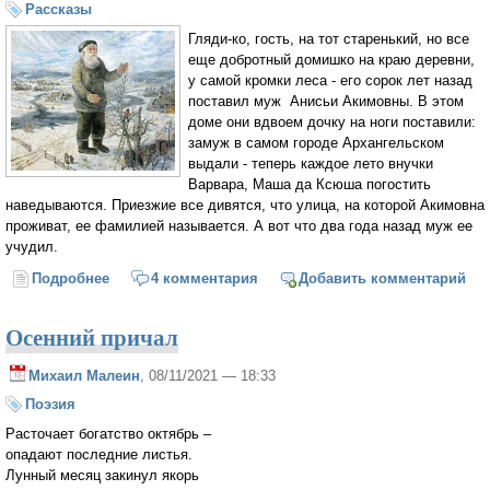
Рассказы
Гляди-ко, гость, на тот старенький, но все
еще добротный домишко на краю деревни,
у самой кромки леса - его сорок лет назад
поставил муж Анисьи Акимовны. В этом
доме они вдвоем дочку на ноги поставили:
замуж в самом городе Архангельском
выдали - теперь каждое лето внучки
Варвара, Маша да Ксюша погостить
наведываются. Приезжие все дивятся, что улица, на которой Акимовна
проживат, ее фамилией называется. А вот что два года назад муж ее
учудил.
Подробнее
о ПРО БЕССМЕРТИЕ
4 комментария
Добавить комментарий
Осенний причал
Михаил Малеин
, 08/11/2021 — 18:33
Поэзия
Расточает богатство октябрь –
опадают последние листья.
Лунный месяц закинул якорь