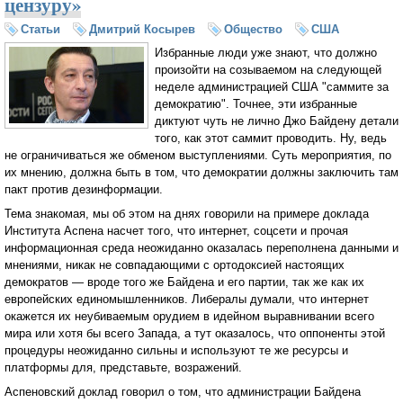
цензуру»
Статьи
Дмитрий Косырев
Общество
США
Избранные люди уже знают, что должно
произойти на созываемом на следующей
неделе администрацией США "саммите за
демократию". Точнее, эти избранные
диктуют чуть не лично Джо Байдену детали
того, как этот саммит проводить. Ну, ведь
не ограничиваться же обменом выступлениями. Суть мероприятия, по
их мнению, должна быть в том, что демократии должны заключить там
пакт против дезинформации.
Тема знакомая, мы об этом на днях говорили на примере доклада
Института Аспена насчет того, что интернет, соцсети и прочая
информационная среда неожиданно оказалась переполнена данными и
мнениями, никак не совпадающими с ортодоксией настоящих
демократов — вроде того же Байдена и его партии, так же как их
европейских единомышленников. Либералы думали, что интернет
окажется их неубиваемым орудием в идейном выравнивании всего
мира или хотя бы всего Запада, а тут оказалось, что оппоненты этой
процедуры неожиданно сильны и используют те же ресурсы и
платформы для, представьте, возражений.
Аспеновский доклад говорил о том, что администрации Байдена