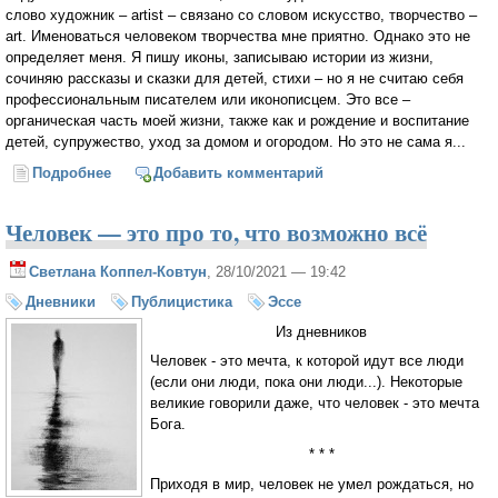
слово художник – artist – связано со словом искусство, творчество –
art. Именоваться человеком творчества мне приятно. Однако это не
определяет меня. Я пишу иконы, записываю истории из жизни,
сочиняю рассказы и сказки для детей, стихи – но я не считаю себя
профессиональным писателем или иконописцем. Это все –
органическая часть моей жизни, также как и рождение и воспитание
детей, супружество, уход за домом и огородом. Но это не сама я...
Подробнее
о Инна Андреева: «Счастье – это быть частью
Добавить комментарий
единого целого»
Человек — это про то, что возможно всё
Светлана Коппел-Ковтун
, 28/10/2021 — 19:42
Дневники
Публицистика
Эссе
Из дневников
Человек - это мечта, к которой идут все люди
(если они люди, пока они люди...). Некоторые
великие говорили даже, что человек - это мечта
Бога.
* * *
Приходя в мир, человек не умел рождаться, но