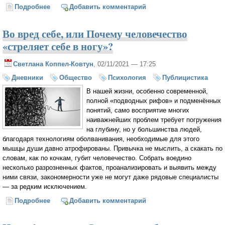
Подробнее
о Как быть готовым ко встрече со злом? Александр
Добавить комментарий
Филоненко
Во вред себе, или Почему человечество
«стреляет себе в ногу»?
Светлана Коппел-Ковтун
, 02/11/2021 — 17:25
Дневники
Общество
Психология
Публицистика
В нашей жизни, особенно современной,
полной «подводных рифов» и подменённых
понятий, само восприятие многих
наиважнейших проблем требует погружения
на глубину, но у большинства людей,
благодаря технологиям оболванивания, необходимые для этого
мышцы души давно атрофированы. Привычка не мыслить, а скакать по
словам, как по кочкам, губит человечество. Собрать воедино
несколько разрозненных фактов, проанализировать и выявить между
ними связи, закономерности уже не могут даже рядовые специалисты
— за редким исключением.
Подробнее
о Во вред себе, или Почему человечество «стреляет
Добавить комментарий
себе в ногу»?