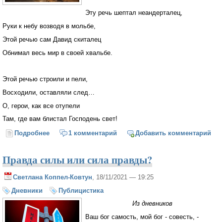
Эту речь шептал неандерталец,
Руки к небу возводя в мольбе,
Этой речью сам Давид скиталец
Обнимал весь мир в своей хвальбе.
Этой речью строили и пели,
Восходили, оставляли след…
О, герои, как все отупели
Там, где вам блистал Господень свет!
Подробнее
о Тараторил в церкви поп привычно
1 комментарий
Добавить комментарий
Правда силы или сила правды?
Светлана Коппел-Ковтун
, 18/11/2021 — 19:25
Дневники
Публицистика
Из дневников
Ваш бог самость, мой бог - совесть, -