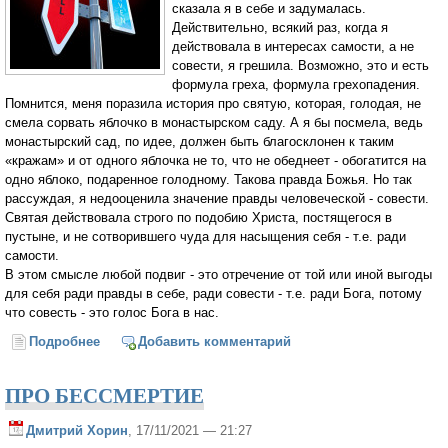
сказала я в себе и задумалась.
Действительно, всякий раз, когда я
действовала в интересах самости, а не
совести, я грешила. Возможно, это и есть
формула греха, формула грехопадения.
Помнится, меня поразила история про святую, которая, голодая, не
смела сорвать яблочко в монастырском саду. А я бы посмела, ведь
монастырский сад, по идее, должен быть благосклонен к таким
«кражам» и от одного яблочка не то, что не обеднеет - обогатится на
одно яблоко, подаренное голодному. Такова правда Божья. Но так
рассуждая, я недооценила значение правды человеческой - совести.
Святая действовала строго по подобию Христа, постящегося в
пустыне, и не сотворившего чуда для насыщения себя - т.е. ради
самости.
В этом смысле любой подвиг - это отречение от той или иной выгоды
для себя ради правды в себе, ради совести - т.е. ради Бога, потому
что совесть - это голос Бога в нас.
Подробнее
о Правда силы или сила правды?
Добавить комментарий
ПРО БЕССМЕРТИЕ
Дмитрий Хорин
, 17/11/2021 — 21:27