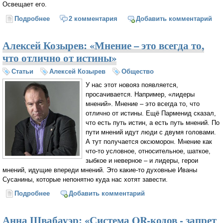
Освещает его.
Подробнее
о А еще замечаю, как падает снег
2 комментария
Добавить комментарий
Алексей Козырев: «Мнение – это всегда то,
что отлично от истины»
Статьи
Алексей Козырев
Общество
У нас этот новояз появляется,
просачивается. Например, «лидеры
мнений». Мнение – это всегда то, что
отлично от истины. Ещё Парменид сказал,
что есть путь истин, а есть путь мнений. По
пути мнений идут люди с двумя головами.
А тут получается оксюморон. Мнение как
что-то условное, относительное, шаткое,
зыбкое и неверное – и лидеры, герои
мнений, идущие впереди мнений. Это какие-то духовные Иваны
Сусанины, которые непонятно куда нас хотят завести.
Подробнее
о Алексей Козырев: «Мнение – это всегда то, что
Добавить комментарий
отлично от истины»
Анна Швабауэр: «Система QR-кодов - запрет