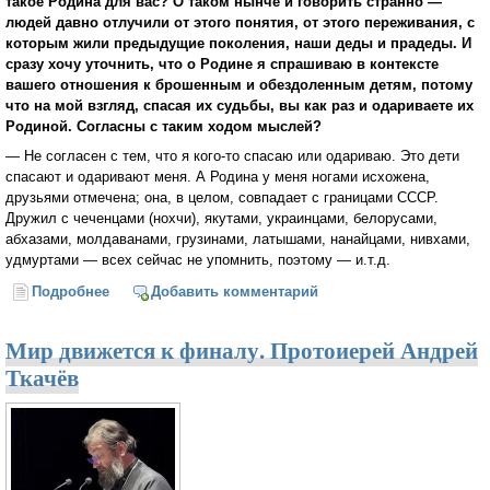
такое Родина для вас? О таком нынче и говорить странно —
людей давно отлучили от этого понятия, от этого переживания, с
которым жили предыдущие поколения, наши деды и прадеды. И
сразу хочу уточнить, что о Родине я спрашиваю в контексте
вашего отношения к брошенным и обездоленным детям, потому
что на мой взгляд, спасая их судьбы, вы как раз и одариваете их
Родиной. Согласны с таким ходом мыслей?
— Не согласен с тем, что я кого-то спасаю или одариваю. Это дети
спасают и одаривают меня. А Родина у меня ногами исхожена,
друзьями отмечена; она, в целом, совпадает с границами СССР.
Дружил с чеченцами (нохчи), якутами, украинцами, белорусами,
абхазами, молдаванами, грузинами, латышами, нанайцами, нивхами,
удмуртами — всех сейчас не упомнить, поэтому — и.т.д.
Подробнее
о Сергей Марнов: «Господь создал семью, а
Добавить комментарий
государство Он не создавал»
Мир движется к финалу. Протоиерей Андрей
Ткачёв