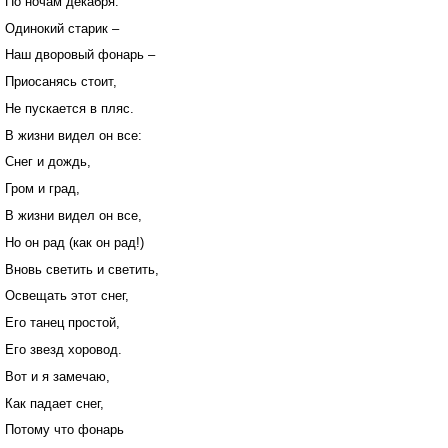
По ночам декабря.
Одинокий старик –
Наш дворовый фонарь –
Приосанясь стоит,
Не пускается в пляс.
В жизни видел он все:
Снег и дождь,
Гром и град,
В жизни видел он все,
Но он рад (как он рад!)
Вновь светить и светить,
Освещать этот снег,
Его танец простой,
Его звезд хоровод.
Вот и я замечаю,
Как падает снег,
Потому что фонарь