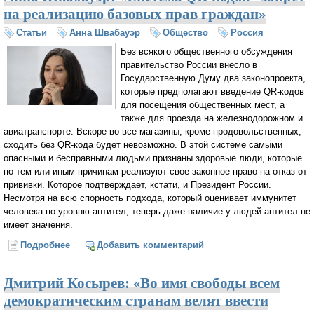
на реализацию базовых прав граждан»
Статьи
Анна Швабауэр
Общество
Россия
Без всякого общественного обсуждения
правительство России внесло в
Государственную Думу два законопроекта,
которые предполагают введение QR-кодов
для посещения общественных мест, а
также для проезда на железнодорожном и
авиатранспорте. Вскоре во все магазины, кроме продовольственных,
сходить без QR-кода будет невозможно. В этой системе самыми
опасными и бесправными людьми признаны здоровые люди, которые
по тем или иным причинам реализуют свое законное право на отказ от
прививки. Которое подтверждает, кстати, и Президент России.
Несмотря на всю спорность подхода, который оценивает иммунитет
человека по уровню антител, теперь даже наличие у людей антител не
имеет значения.
Подробнее
о Анна Швабауэр: «Система QR-кодов - запрет на
Добавить комментарий
реализацию базовых прав граждан»
Дмитрий Косырев: «Во имя свободы всем
демократическим странам велят ввести