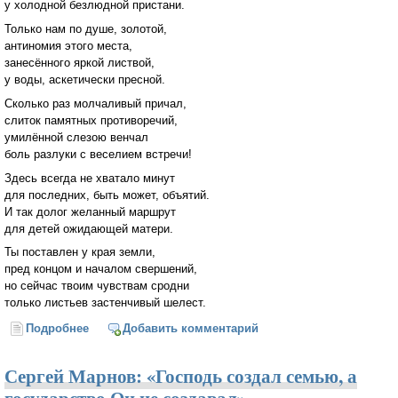
у холодной безлюдной пристани.
Только нам по душе, золотой,
антиномия этого места,
занесённого яркой листвой,
у воды, аскетически пресной.
Сколько раз молчаливый причал,
слиток памятных противоречий,
умилённой слезою венчал
боль разлуки с веселием встречи!
Здесь всегда не хватало минут
для последних, быть может, объятий.
И так долог желанный маршрут
для детей ожидающей матери.
Ты поставлен у края земли,
пред концом и началом свершений,
но сейчас твоим чувствам сродни
только листьев застенчивый шелест.
Подробнее
о Осенний причал
Добавить комментарий
Сергей Марнов: «Господь создал семью, а