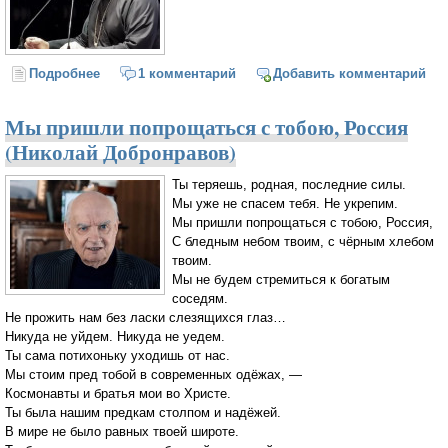
Подробнее
о Мир движется к финалу. Протоиерей Андрей
1 комментарий
Добавить комментарий
Ткачёв
Мы пришли попрощаться с тобою, Россия
(Николай Добронравов)
Ты теряешь, родная, последние силы.
Мы уже не спасем тебя. Не укрепим.
Мы пришли попрощаться с тобою, Россия,
С бледным небом твоим, с чёрным хлебом
твоим.
Мы не будем стремиться к богатым
соседям.
Не прожить нам без ласки слезящихся глаз…
Никуда не уйдем. Никуда не уедем.
Ты сама потихоньку уходишь от нас.
Мы стоим пред тобой в современных одёжах, —
Космонавты и братья мои во Христе.
Ты была нашим предкам столпом и надёжей.
В мире не было равных твоей широте.