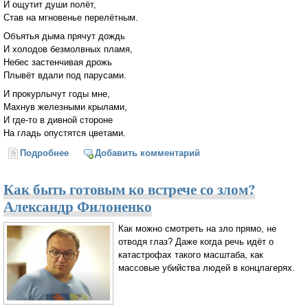
И ощутит души полёт,
Став на мгновенье перелётным.
Объятья дыма прячут дождь
И холодов безмолвных пламя,
Небес застенчивая дрожь
Плывёт вдали под парусами.
И прокурлычут годы мне,
Махнув железными крылами,
И где-то в дивной стороне
На гладь опустятся цветами.
Подробнее
о Осень
Добавить комментарий
Как быть готовым ко встрече со злом?
Александр Филоненко
Как можно смотреть на зло прямо, не
отводя глаз? Даже когда речь идёт о
катастрофах такого масштаба, как
массовые убийства людей в концлагерях.