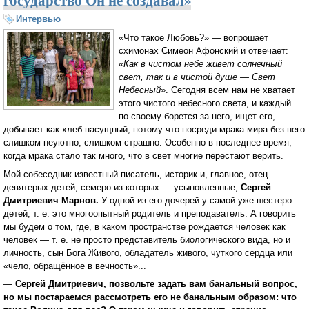
государство Он не создавал»
Интервью
«Что такое Любовь?» — вопрошает
схимонах Симеон Афонский и отвечает:
«Как в чистом небе живет солнечный
свет, так и в чистой душе — Свет
Небесный»
. Сегодня всем нам не хватает
этого чистого небесного света, и каждый
по-своему борется за него, ищет его,
добывает как хлеб насущный, потому что посреди мрака мира без него
слишком неуютно, слишком страшно. Особенно в последнее время,
когда мрака стало так много, что в свет многие перестают верить.
Мой собеседник известный писатель, историк и, главное, отец
девятерых детей, семеро из которых — усыновленные,
Сергей
Дмитриевич Марнов.
У одной из его дочерей у самой уже шестеро
детей, т. е. это многоопытный родитель и преподаватель. А говорить
мы будем о том, где, в каком пространстве рождается человек как
человек — т. е. не просто представитель биологического вида, но и
личность, сын Бога Живого, обладатель живого, чуткого сердца или
«чело, обращённое в вечность»...
—
Сергей Дмитриевич, позвольте задать вам банальный вопрос,
но мы постараемся рассмотреть его не банальным образом: что