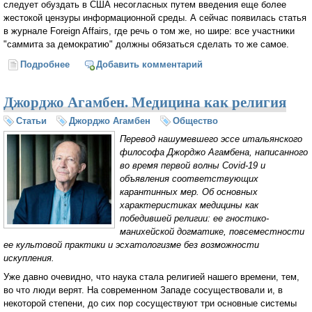
следует обуздать в США несогласных путем введения еще более
жестокой цензуры информационной среды. А сейчас появилась статья
в журнале Foreign Affairs, где речь о том же, но шире: все участники
"саммита за демократию" должны обязаться сделать то же самое.
Подробнее
о Дмитрий Косырев: «Во имя свободы всем
Добавить комментарий
демократическим странам велят ввести цензуру»
Джорджо Агамбен. Медицина как религия
Статьи
Джорджо Агамбен
Общество
Перевод нашумевшего эссе итальянского
философа Джорджо Агамбена, написанного
во время первой волны Covid-19 и
объявления соответствующих
карантинных мер. Об основных
характеристиках медицины как
победившей религии: ее гностико-
манихейской догматике, повсеместности
ее культовой практики и эсхатологизме без возможности
искупления.
Уже давно очевидно, что наука стала религией нашего времени, тем,
во что люди верят. На современном Западе сосуществовали и, в
некоторой степени, до сих пор сосуществуют три основные системы