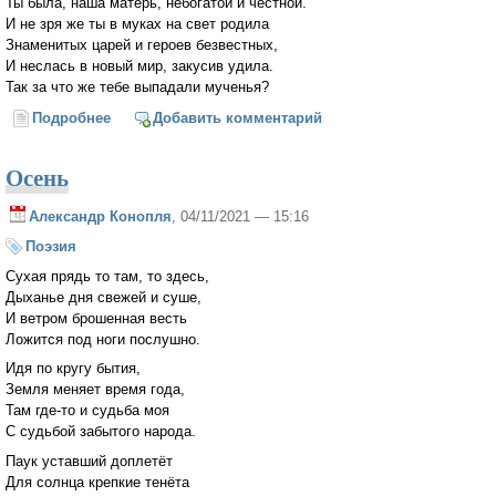
Ты была, наша матерь, небогатой и честной.
И не зря же ты в муках на свет родила
Знаменитых царей и героев безвестных,
И неслась в новый мир, закусив удила.
Так за что же тебе выпадали мученья?
Подробнее
о Мы пришли попрощаться с тобою, Россия
Добавить комментарий
(Николай Добронравов)
Осень
Александр Конопля
, 04/11/2021 — 15:16
Поэзия
Сухая прядь то там, то здесь,
Дыханье дня свежей и суше,
И ветром брошенная весть
Ложится под ноги послушно.
Идя по кругу бытия,
Земля меняет время года,
Там где-то и судьба моя
С судьбой забытого народа.
Паук уставший доплетёт
Для солнца крепкие тенёта