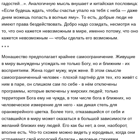
гадостей...». Аналогичную мысль внушает и китайская пословица:
«Если будешь ждать, чтобы счастье упало на тебя с неба — даже
днем можешь попасть в волчью яму». То есть, добрые люди не
имеют права бездействовать. Добро надо созидать, несмотря на
то, что оно кажется невозможным в мире, именно потому, что оно
кажется невозможным — чтобы сделать его возможным.
* * *
Монашество предполагает крайнее самоограничение. Живущие
в миру вынуждены угождать не только Богу, но и ближним - их
восприятиям. Жена годит мужу, муж жене. В этом смысле
самоограниченный человек - плохой партнёр для тех, кто живёт с
ним в паре, он слишком сам по себе - в нём отключены
программы, которые включены у мирских людей; только
территория Бога ему не чужда, в том числе бога в ближних, но
человеческое измерение для него - как дикая степь для
оранжерейного цветка. Более того, отказавшийся от себя и
оставшийся в миру может оказаться в большой зависимости от
желаний близких ему людей. Его как бы нет, а они, наоборот,
вполне есть. Что-то схожее можно видеть у юродивых, когда они
устраивают свой юродский балаган - ведомые стихиями