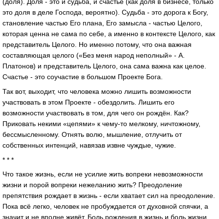
(доля). Доля - это и судьба, и счастье (как доля в бизнесе, только
это доля в деле Господа, вероятно). Судьба - это дорога к Богу,
становление частью Его плана, Его замысла - частью Целого,
которая ценна не сама по себе, а именно в контексте Целого, как
представитель Целого. Но именно потому, что она важная
составляющая целого («Без меня народ неполный» - А.
Платонов) и представитель Целого, она сама важна как целое.
Счастье - это соучастие в большом Проекте Бога.
Так вот, выходит, что человека можно лишить возможности
участвовать в этом Проекте - обездолить. Лишить его
возможности участвовать в том, для чего он рождён. Как?
Приковать некими «цепями» к чему-то мелкому, ничтожному,
бессмысленному. Отнять волю, мышление, отлучить от
собственных интенций, навязав извне чуждые, чужие.
* * *
Что такое жизнь, если не усилие жить вопреки невозможности
жизни и порой вопреки нежеланию жить? Преодоление
препятствия рождает в жизнь - если хватает сил на преодоление.
Пока всё легко, человек не пробуждается от духовной спячки, а
значит и не вполне живёт. Боль рождения в жизнь и боль жизни