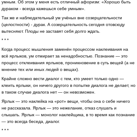
умным. Об этом у меня есть отличный афоризм: «Хорошо быть
дураком - всегда кажешься себе умным».
Так же и наблюдательный ум учёных вне созерцательности
(целостности) - дурак. А созерцательность сегодня отовсюду
вытесняют. Плоды не заставят себя долго ждать.
* * *
Когда процесс мышления заменён процессом наклеивания на
всё ярлыков, ум отмирает за ненадобностью. Познание — это
процесс отклеивания ярлыков, проникновение в суть вещей (а не
мнение тех или иных людей о вещах).
Крайне сложно вести диалог с тем, кто умеет только одно —
клеить ярлыки, он ничего другого в попытке диалога не делает, но
в таком случае диалога нет — он невозможен.
Ярлык — это наклейка на «рот» вещи, чтобы она о себе ничего
не рассказала. Ярлык — это нежелание, отказ слушать и
слышать. Ярлык — монолог наклейщика, в то время как познание
— это всегда беседа, диалог.
* * *