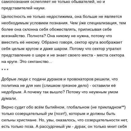
самопознания ослепляет не только обывателей, но и
представителей науки.
Целостность не только недостижима, она больше не является
необходимым условием познания. Чем у́же специализация, тем
более она склонна себя обожествлять, приписывая себе
всезнайство. Полнота? Она никому не нужна, потому что
вместить её некому. Образно говоря, сектор круга воображает
себя целым кругом и даже шаром. Потому что сектор утратил
представление о шаре и не знает своего места - места сектора
на круге. Это сектанство...
* * *
Добрые люди с подачи дураков и провокаторов решили, что
политика не для них (слишком грязное дело) - оставили её
недобрым. А почему так вышло? Потому что неумным умом
думали.
Верно судит обо всём бытийном, глобальном (не прикладном**)
только созерцательный ум (поэт!), которым и должны быть
сильны христиане. Но, увы, оказалось, что созерцательности нет,
есть только поза. А рассудочный ум - дурак, он только мнит себя