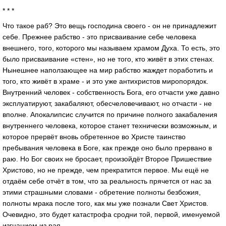
* * *
Что такое раб? Это вещь господина своего - он не принадлежит
себе. Прежнее рабство - это присваивание себе человека
внешнего, того, которого мы называем храмом Духа. То есть, это
было присваивание «стен», но не того, кто живёт в этих стенах.
Нынешнее наползающее на мир рабство жаждет поработить и
того, кто живёт в храме - и это уже антихристов миропорядок.
Внутренний человек - собственность Бога, его отчасти уже давно
эксплуатируют, закабаляют, обесчеловечивают, но отчасти - не
вполне. Апокалипсис случится по причине полного закабаления
внутреннего человека, которое станет технически возможным, и
которое прервёт вновь обретенное во Христе таинство
пребывания человека в Боге, как прежде оно было прервано в
раю. Но Бог своих не бросает, произойдёт Второе Пришествие
Христово, но не прежде, чем прекратится первое. Мы ещё не
отдаём себе отчёт в том, что за реальность прячется от нас за
этими страшными словами - обретение полноты безбожия,
полноты мрака после того, как мы уже познали Свет Христов.
Очевидно, это будет катастрофа сродни той, первой, именуемой
изгнанием из рая.