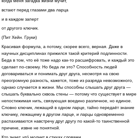
когда меня загадка жизни мучит,
встают перед глазами два ларца
и в каждом заперт
от другого ключик.
(Пит Хейн. Груки)
Красивая формула, а потому, скорее всего, верная. Даже в
научных дисциплинах прижился такой критерий подлинности.
Беда в том, что её тоже надо как-то расшифровать, и каждый это
сделает по-своему. Но беда ли это? Способность людей
договариваться и понимать друг друга, несмотря на свою
преогромную разность, кажется, тоже из разряда невозможного,
однако случается в жизни. Мы способны слышать друг друга —
слышать буквально сквозь стены — потому что существует в мире
непостижимая нить, связующая воедино различное, но единое.
Словно ключик, лежащий в одном ларце, тайно передаёт знание
ключику, лежащему в другом ларце, и ларцы одновременно
распахиваются навстречу друг другу по какой-то таинственной
причине, извне не понятной.
Кто знает, что́ молчит в стихах словами