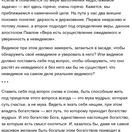
«Силы и появляются по мере выполнения недостижимой
задачи» — вот здесь горячо, очень горячо. Кажется, мы
приближаемся к намеченной цели. На пути у нас два внешне
похожих понятия: дерзость и дерзновение. Первое некрасиво и
потому ложно, а второе подходит под определение веры, данное
апостолом Павлом «Вера есть осуществление ожидаемого и
уверенность в невидимом».
Видимое при этом должно замереть, затаиться в засаде, чтобы
обнаружить своё невидимое и уверовать в него? Или видимое
должно поставить себя под вопрос, чтобы обнаружить, что оно
растёт из невидимого и без него как бы не существует, что
невидимое на самом деле реальнее видимого?
* * *
Ставить себя под вопрос снова и снова, быть способным жить
под прицелом этого вопроса всегда — это мука мудрых, которая
суть счастье, а не мука. Видеть и знать себя нищим, при этом
владеть богатством — вот путь, по которому приходит богатство
мудрых. И это богатство Бога, единственно настоящее богатство,
за которым есть смысл охотиться. И, казалось бы, даже не самое
красивое желание быть богатым этим богатством приводит в