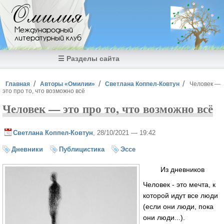
Перейти к основному содержанию
Омилия
Международный
литературный клуб
☰ Разделы сайта
Вы здесь
Главная
Авторы «Омилии»
Светлана Коппел-Ковтун
Человек —
это про то, что возможно всё
Человек — это про то, что возможно всё
Светлана Коппел-Ковтун
, 28/10/2021 — 19:42
Дневники
Публицистика
Эссе
Из дневников
Человек - это мечта, к
которой идут все люди
(если они люди, пока
они люди...).