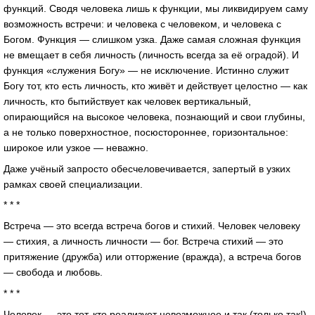
функций. Сводя человека лишь к функции, мы ликвидируем саму
возможность встречи: и человека с человеком, и человека с
Богом. Функция — слишком узка. Даже самая сложная функция
не вмещает в себя личность (личность всегда за её оградой). И
функция «служения Богу» — не исключение. Истинно служит
Богу тот, кто есть личность, кто живёт и действует целостно — как
личность, кто бытийствует как человек вертикальный,
опирающийся на высокое человека, познающий и свои глубины,
а не только поверхностное, посюстороннее, горизонтальное:
широкое или узкое — неважно.
Даже учёный запросто обесчеловечивается, запертый в узких
рамках своей специализации.
* * *
Встреча — это всегда встреча богов и стихий. Человек человеку
— стихия, а личность личности — бог. Встреча стихий — это
притяжение (дружба) или отторжение (вражда), а встреча богов
— свобода и любовь.
* * *
Человек — это тот, кто реализует невозможное и так (только так!)