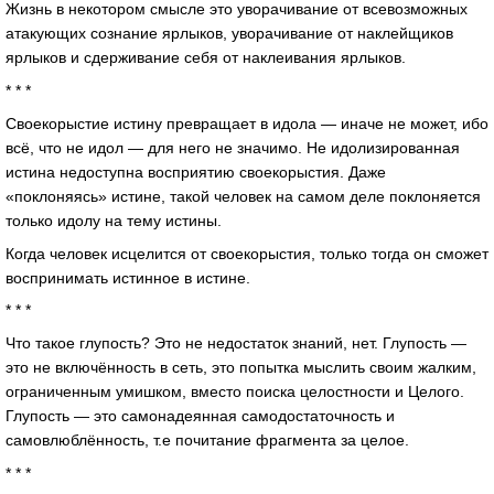
Жизнь в некотором смысле это уворачивание от всевозможных
атакующих сознание ярлыков, уворачивание от наклейщиков
ярлыков и сдерживание себя от наклеивания ярлыков.
* * *
Своекорыстие истину превращает в идола — иначе не может, ибо
всё, что не идол — для него не значимо. Не идолизированная
истина недоступна восприятию своекорыстия. Даже
«поклоняясь» истине, такой человек на самом деле поклоняется
только идолу на тему истины.
Когда человек исцелится от своекорыстия, только тогда он сможет
воспринимать истинное в истине.
* * *
Что такое глупость? Это не недостаток знаний, нет. Глупость —
это не включённость в сеть, это попытка мыслить своим жалким,
ограниченным умишком, вместо поиска целостности и Целого.
Глупость — это самонадеянная самодостаточность и
самовлюблённость, т.е почитание фрагмента за целое.
* * *