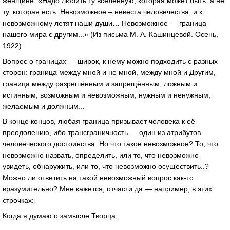
женщине: «Надо любить ту вселенную, которая может быть, а не
ту, которая есть. Невозможное – невеста человечества, и к
невозможному летят наши души… Невозможное — граница
нашего мира с другим...» (Из письма М. А. Кашинцевой. Осень,
1922).
Вопрос о границах — широк, к нему можно подходить с разных
сторон: граница между мной и не мной, между мной и Другим,
граница между разрешённым и запрещённым, ложным и
истинным, возможным и невозможным, нужным и ненужным,
желаемым и должным...
В конце концов, любая граница призывает человека к её
преодолению, ибо трансграничность — один из атрибутов
человеческого достоинства. Но что такое невозможное? То, что
невозможно назвать, определить, или то, что невозможно
увидеть, обнаружить, или то, что невозможно осуществить..?
Можно ли ответить на такой невозможный вопрос как-то
вразумительно? Мне кажется, отчасти да — например, в этих
строчках:
Когда я думаю о замысле Творца,