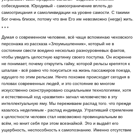
собеседников. Юродивый - самоограничение вплоть до
самоотрицания и самоликвидации на уровне самости. С такими
Бог очень близок, потому что вне Его им невозможно (негде) жить.
* * *
Думая о современном человеке, всё чаще вспоминаю чеховского
персонажа из рассказа «Злоумышленник», который не в
состоянии свести воедино несколько разноуровневых фактов,
чтобы увидеть целостную картинку своего поступка. Он искренне
не понимает, почему открутить гайку, которой рельсы крепятся к
шпалам - всё равно что покуситься на жизнь пассажиров поезда,
идущего по этим рельсам. Нечто похожее происходит сегодня в
головах современных людей, и это состояние во многом
искусственно сконструировано социальными технологиями, хотя
и естественный ход «развития» загнал человечество в эту
интеллектуальную яму. Мы переживаем распад того. что прежде
казалось неделимым - распад индивида. Утративший стремление
к целостности человек стал невозможно провинциальным во
всём, но мнит себя при этом всезнайкой. Это и выдаёт его
ущербность, неспособность к самопознанию. Именно отсутствие