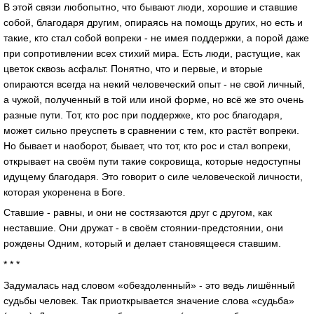
В этой связи любопытно, что бывают люди, хорошие и ставшие
собой, благодаря другим, опираясь на помощь других, но есть и
такие, кто стал собой вопреки - не имея поддержки, а порой даже
при сопротивлении всех стихий мира. Есть люди, растущие, как
цветок сквозь асфальт. Понятно, что и первые, и вторые
опираются всегда на некий человеческий опыт - не свой личный,
а чужой, полученный в той или иной форме, но всё же это очень
разные пути. Тот, кто рос при поддержке, кто рос благодаря,
может сильно преуспеть в сравнении с тем, кто растёт вопреки.
Но бывает и наоборот, бывает, что тот, кто рос и стал вопреки,
открывает на своём пути такие сокровища, которые недоступны
идущему благодаря. Это говорит о силе человеческой личности,
которая укоренена в Боге.
Ставшие - равны, и они не состязаются друг с другом, как
неставшие. Они дружат - в своём стоянии-предстоянии, они
рождены Одним, который и делает становящееся ставшим.
* * *
Задумалась над словом «обездоленный» - это ведь лишённый
судьбы человек. Так приоткрывается значение слова «судьба»