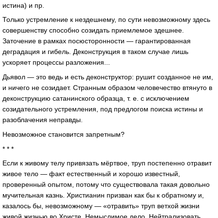
истина) и пр.
Только устремление к нездешнему, по сути невозможному здесь
совершенству способно созидать приемлемое здешнее.
Заточение в рамках посюсторонности — гарантированная
деградация и гибель. Деконструкция в таком случае лишь
ускоряет процессы разложения...
Дьявол — это ведь и есть деконструктор: рушит созданное не им,
и ничего не созидает. Странным образом человечество втянуто в
деконструкцию сатанинского образца, т. е. с исключением
созидательного устремления, под предлогом поиска истины и
разоблачения неправды.
Невозможное становится запретным?
* * *
Если к живому телу привязать мёртвое, труп постепенно отравит
живое тело — факт естественный и хорошо известный,
проверенный опытом, потому что существовала такая довольно
мучительная казнь. Христианин призван как бы к обратному и,
казалось бы, невозможному — «отравить» труп ветхой жизни
живой жизнью во Христе. Немыслимое дело. Нейтрализовать