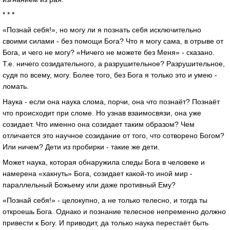
* * *
«Познай себя!», но могу ли я познать себя исключительно
своими силами - без помощи Бога? Что я могу сама, в отрыве от
Бога, и чего не могу? «Ничего не можете без Меня» - сказано.
Т.е. ничего созидательного, а разрушительное? Разрушительное,
судя по всему, могу. Более того, без Бога я только это и умею -
ломать.
Наука - если она наука слома, порчи, она что познаёт? Познаёт
что происходит при сломе. Но узнав взаимосвязи, она уже
созидает. Что именно она созидает таким образом? Чем
отличается это научное созидание от того, что сотворено Богом?
Или ничем? Дети из пробирки - такие же дети.
Может наука, которая обнаружила следы Бога в человеке и
намерена «хакнуть» Бога, созидает какой-то иной мир -
параллельный Божьему или даже противный Ему?
«Познай себя!» - целокупно, а не только телесно, и тогда ты
откроешь Бога. Однако и познание телесное непременно должно
привести к Богу. И приводит, да только наука перестаёт быть