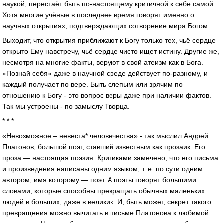
наукой, перестаёт быть по-настоящему критичной к себе самой.
Хотя многие учёные в последнее время говорят именно о
научных открытиях, подтверждающих сотворение мира Богом.
Выходит, что открытия приближают к Богу только тех, чьё сердце
открыто Ему навстречу, чьё сердце чисто ищет истину. Другие же,
несмотря на многие факты, веруют в свой атеизм как в Бога.
«Познай себя» даже в научной среде действует по-разному, и
каждый получает по вере. Быть слепым или зрячим по
отношению к Богу - это вопрос веры даже при наличии фактов.
Так мы устроены - по замыслу Творца.
* * *
«Невозможное – невеста* человечества» - так мыслил Андрей
Платонов, большой поэт, ставший известным как прозаик. Его
проза — настоящая поэзия. Критиками замечено, что его письма
и произведения написаны одним языком, т. е. по сути одним
автором, имя которому — поэт. А поэты говорят большими
словами, которые способны превращать обычных маленьких
людей в больших, даже в великих. И, быть может, секрет такого
превращения можно вычитать в письме Платонова к любимой