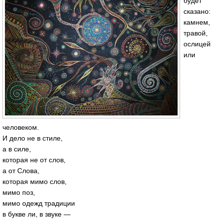
будет
сказано:
камнем,
травой,
ослицей
или
человеком.
И дело не в стиле,
а в силе,
которая не от слов,
а от Слова,
которая мимо слов,
мимо поз,
мимо одежд традиции
в букве ли, в звуке —