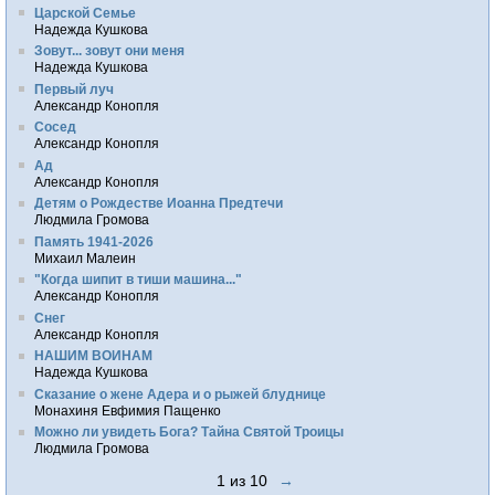
Царской Семье
Надежда Кушкова
Зовут... зовут они меня
Надежда Кушкова
Первый луч
Александр Конопля
Сосед
Александр Конопля
Ад
Александр Конопля
Детям о Рождестве Иоанна Предтечи
Людмила Громова
Память 1941-2026
Михаил Малеин
"Когда шипит в тиши машина..."
Александр Конопля
Снег
Александр Конопля
НАШИМ ВОИНАМ
Надежда Кушкова
Сказание о жене Адера и о рыжей блуднице
Монахиня Евфимия Пащенко
Можно ли увидеть Бога? Тайна Святой Троицы
Людмила Громова
1 из 10
→