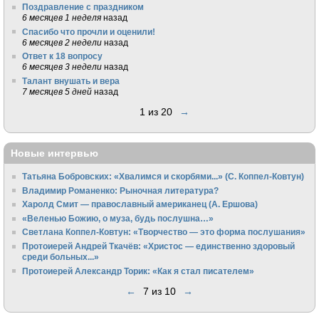
Поздравление с праздником
6 месяцев 1 неделя
назад
Спасибо что прочли и оценили!
6 месяцев 2 недели
назад
Ответ к 18 вопросу
6 месяцев 3 недели
назад
Талант внушать и вера
7 месяцев 5 дней
назад
1 из 20
→
Новые интервью
Татьяна Бобровских: «Хвалимся и скорбями...» (С. Коппел-Ковтун)
Владимир Романенко: Рыночная литература?
Харолд Смит — православный американец (А. Ершова)
«Веленью Божию, о муза, будь послушна…»
Светлана Коппел-Ковтун: «Творчество — это форма послушания»
Протоиерей Андрей Ткачёв: «Христос — единственно здоровый
среди больных...»
Протоиерей Александр Торик: «Как я стал писателем»
←
7 из 10
→