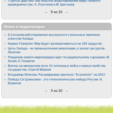
«Третье царство» как попытка моделирования мира «нового»
праведничества: А. Платонов и М. Цветаева
←
9 из 10
→
Новое в медиагалерее
Е.Сатановский откровенно высказался о реальных причинах
агрессии Запада
Каринэ Геворгян: Мир будет разворачиваться на 180 градусов
Цель Запада - не промышленная революция, а захват ресурсов.
Лепехин
Рождение нового миропорядка идёт по радикальному сценарию. М.
Хазин, К. Геворгян
Витязь на имперском пути. От потешных войск к переустройству
государства. Сергей Марнов
Владимир Лепехин. Расшифровка прогноза "Economist" на 2023
Победа Си Цзиньпина - это геополитическая победа России. Н.
Вавилов
←
3 из 10
→