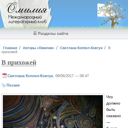
Перейти к основному содержанию
Омилия
Международный
литературный клуб
☰ Разделы сайта
Вы здесь
Главная
Авторы «Омилии»
Светлана Коппел-Ковтун
В
прихожей
В прихожей
Светлана Коппел-Ковтун
, 09/06/2017 — 08:47
Поэзия
Что
должно
быть
сказано
—