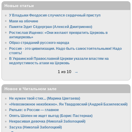
Новые статьи
У Владыки Феодосия случился сердечный приступ
Маки на обочине
Памяти Эдит Сёдергран (Алексей Дмитриенко)
Ростислав Ищенко: «Они желают превратить Церковь в
антицерковь»
Образ страданий русского народа
Россия - это цивилизация. Надо быть самостоятельными! Надо
стоять!
В Украинской Православной Церкви указали властям на
недопустимость атаки на Церковь
1 из 10
→
Новое в Читальном зале
Не нужен твой стих... (Марина Цветаева)
«Невозможное неизбежно». Ян Твардовский (Андрей Базилевский)
Рильке: о России — главное
Опять Шопен не ищет выгод (Борис Пастернак)
Некрасивая девочка (Николай Заболоцкий)
Засуха (Николай Заболоцкий)