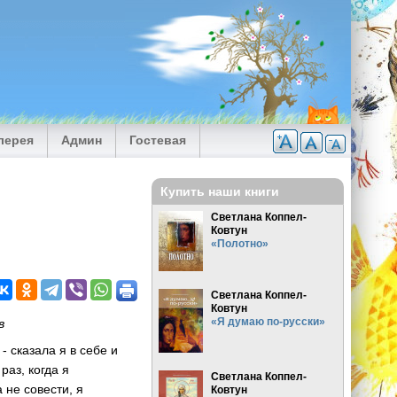
лерея
Админ
Гостевая
Купить наши книги
Светлана Коппел-
Ковтун
«Полотно»
Светлана Коппел-
Ковтун
«Я думаю по-русски»
в
 - сказала я в себе и
раз, когда я
Светлана Коппел-
 не совести, я
Ковтун