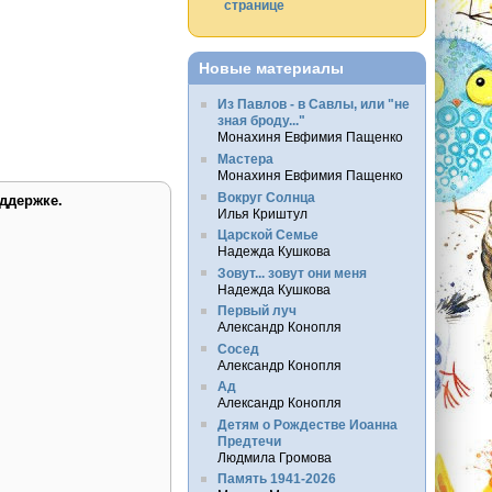
странице
Новые материалы
Из Павлов - в Савлы, или "не
зная броду..."
Монахиня Евфимия Пащенко
Мастера
Монахиня Евфимия Пащенко
Вокруг Солнца
ддержке.
Илья Криштул
Царской Семье
Надежда Кушкова
Зовут... зовут они меня
Надежда Кушкова
Первый луч
Александр Конопля
Сосед
Александр Конопля
Ад
Александр Конопля
Детям о Рождестве Иоанна
Предтечи
Людмила Громова
Память 1941-2026