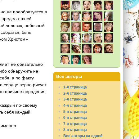
 оно не преобразуется в
т предела твоей
ный человек, небесный
 собратья, быть
еком Христом»
ляет, не обязательно
либо обнаружить не
Все авторы
себя, а по факту
о сердце верно рисует
1-я страница
 по причине нерадения
2-я страница
3-я страница
о каждый по-своему
4-я страница
5-я страница
ить себя каждый
6-я страница
7-я страница
о именно
8-я страница
Все авторы на одной