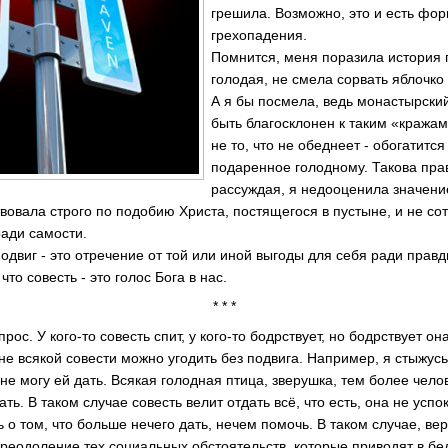
грешила. Возможно, это и есть фо
грехопадения.
Помнится, меня поразила история п
голодая, не смела сорвать яблочко
А я бы посмела, ведь монастырский
быть благосклонен к таким «кражам
не то, что не обеднеет - обогатится
подаренное голодному. Такова пра
рассуждая, я недооценила значени
твовала строго по подобию Христа, постящегося в пустыне, и не со
ради самости.
двиг - это отречение от той или иной выгоды для себя ради правд
 что совесть - это голос Бога в нас.
* * *
прос. У кого-то совесть спит, у кого-то бодрствует, но бодрствует о
не всякой совести можно угодить без подвига. Например, я стыжусь
 не могу ей дать. Всякая голодная птица, зверушка, тем более чел
ать. В таком случае совесть велит отдать всё, что есть, она не успо
ь о том, что больше нечего дать, нечем помочь. В таком случае, ве
преодоление тех социальных обстоятельств, которые приводят в б