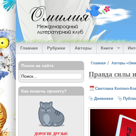
Перейти к основному содержанию
Омилия
Международный
литературный клуб
Главная
Рубрики
Авторы
Книги
Ин
Вы здесь
Главная
Авторы «Ом
Поиск на сайте
Правда силы и
Светлана Коппел-Ко
Как помочь проекту?
Дневники
Публи
ДОРОГИЕ ДРУЗЬЯ!