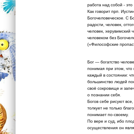
работа над собой - это
Как говорит прп. Иусти
Богочеловеческое. С Б
радости, человек, отто
человек, херувимский ч
человеком без Богочел
(«Философские пропас
Бог — богатство челове
понимая при этом, что
каждый в состоянии: чт
большинство людей пос
своё сокровище и запе
о познании себя.
Богов себе рисуют все,
толкует не только благо
понимает по-своему.
По вере и суд, ибо пло
осуществления он являе