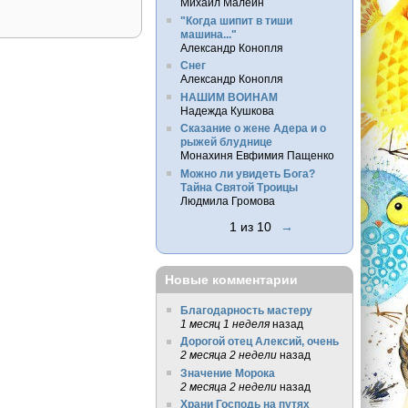
Михаил Малеин
"Когда шипит в тиши
машина..."
Александр Конопля
Снег
Александр Конопля
НАШИМ ВОИНАМ
Надежда Кушкова
Сказание о жене Адера и о
рыжей блуднице
Монахиня Евфимия Пащенко
Можно ли увидеть Бога?
Тайна Святой Троицы
Людмила Громова
1 из 10
→
Новые комментарии
Благодарность мастеру
1 месяц 1 неделя
назад
Дорогой отец Алексий, очень
2 месяца 2 недели
назад
Значение Морока
2 месяца 2 недели
назад
Храни Господь на путях