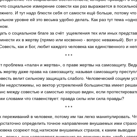
, что социальное измерение совести как раз выражается в посильн
ижнего. И тут надо блюсти себя от самости ещё больше, потому что
альном уровне ей это весьма удобно делать. Как раз тут тема «одн
ном.
ать о социальном благе за счёт ущемления тех или иных представ
инести их в жертву (прямо или косвенно - вопрос неважный). Вот эт
 Совесть, как и Бог, любит каждого человека как единственного и не
* * *
ёт проблема «палач и жертва», о праве жертвы на самозащиту. Ве
ь жертву даже права на самозащиту, называя самозащиту преступле
весть велит сильному защищать слабого. Человеческий социум ус
нём недостижимы, но вектор устремлений большинства имеет реша
анс между совестью и самостью хорошо виден, если протестироват
ми словами что главенствует: правда силы или сила правды?
* * *
ых переживаний в человеке, потому им так легко манипулировать. 
достаточно определить точное направление внушаемых ими страхо
ловека созреют под натиском внушаемых страхов, к каким выводам 
 - ложны, они направляют внимание по ложному пути, чтобы спря