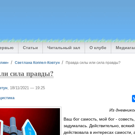
тервью
Статьи
Читальный зал
О клубе
Медиага
илии»
Светлана Коппел-Ковтун
Правда силы или сила правды?
ли сила правды?
втун
, 18/11/2021 — 19:25
цистика
Из дневнико
Ваш бог самость, мой бог - совесть,
задумалась. Действительно, всякий 
действовала в интересах самости, а