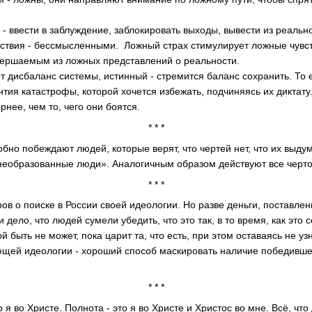
- ввести в заблуждение, заблокировать выходы, вывести из реальн
твия - бессмысленными. Ложный страх стимулирует ложные чувст
вершаемым из ложных представлений о реальности.
т дисбаланс системы, истинный - стремится баланс сохранить. То е
тия катастрофы, которой хочется избежать, подчиняясь их диктату
рнее, чем то, чего они боятся.
* * *
добно побеждают людей, которые верят, что чертей нет, что их выд
 необразованные люди». Аналогичным образом действуют все чер
* * *
ов о поиске в России своей идеологии. Но разве деньги, поставленн
 дело, что людей сумели убедить, что это так, в то время, как это с
ой быть не может, пока царит та, что есть, при этом оставаясь не у
ующей идеологии - хороший способ маскировать наличие победивш
* * *
 я во Христе. Полнота - это я во Христе и Христос во мне. Всё, что