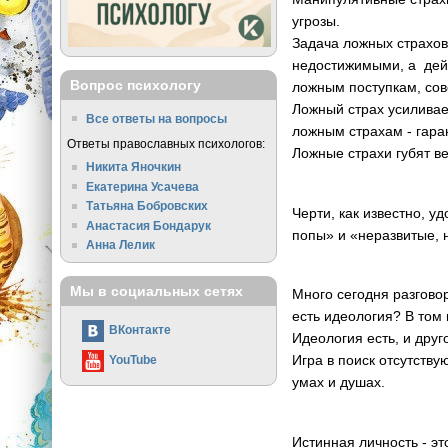
угрозы.
Задача ложных страхов 
недостижимыми, а дейс
Вопрос психологу
ложным поступкам, со
Ложный страх усиливае
Все ответы на вопросы
ложным страхам - гаран
Ответы православных психологов:
Ложные страхи губят ве
Никита Яночкин
Екатерина Усачева
Татьяна Бобровских
Черти, как известно, у
Анастасия Бондарук
попы» и «неразвитые,
Анна Лелик
Мы в социальных сетях
Много сегодня разговор
есть идеология? В том и
ВКонтакте
Идеология есть, и друг
Игра в поиск отсутств
YouTube
умах и душах.
Истинная личность - это