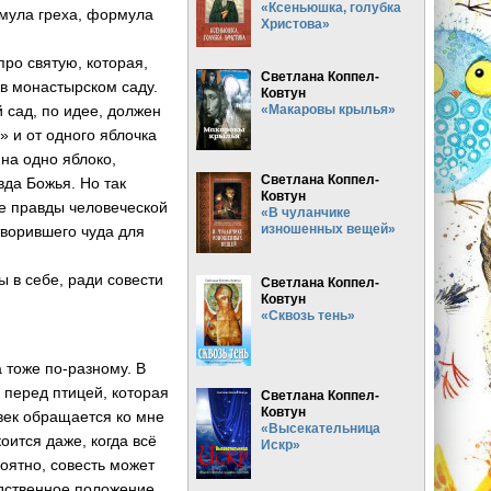
«Ксеньюшка, голубка
рмула греха, формула
Христова»
ро святую, которая,
Светлана Коппел-
 в монастырском саду.
Ковтун
 сад, по идее, должен
«Макаровы крылья»
» и от одного яблочка
 на одно яблоко,
Светлана Коппел-
вда Божья. Но так
Ковтун
е правды человеческой
«В чуланчике
изношенных вещей»
творившего чуда для
ы в себе, ради совести
Светлана Коппел-
Ковтун
«Сквозь тень»
на тоже по-разному. В
 перед птицей, которая
Светлана Коппел-
Ковтун
овек обращается ко мне
«Высекательница
коится даже, когда всё
Искр»
роятно, совесть может
едственное положение