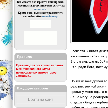
Вы можете поддержать наш проект,
перечислив доступную вам сумму на
наш счёт.
Кроме того, вы можете разместить
на своём сайте
наш баннер.
- совести. Святая дейс
насыщения себя - т.е. 
Правила
В этом смысле любой по
Правила для посетителей сайта
- т.е. ради Бога, потому
Международного клуба
православных литераторов
«Омилия»
Но тут встаёт другой во
реалиях земной жизни 
Вход для авторов
просит у меня еды, а я
- я не могу не реагиров
Войти на сайт
отдашь - будет скорбет
побудить человека на 