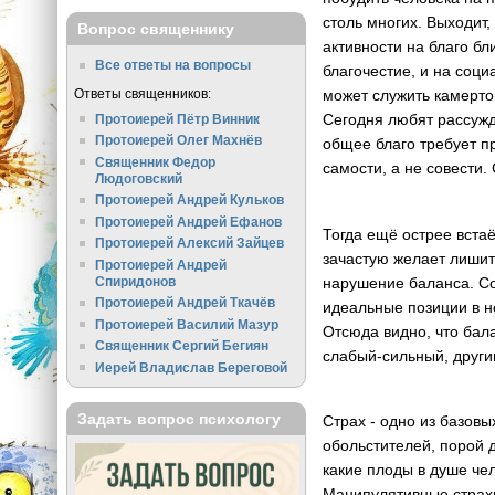
столь многих. Выходит
Вопрос священнику
активности на благо бл
Все ответы на вопросы
благочестие, и на соци
Ответы священников:
может служить камерто
Сегодня любят рассужд
Протоиерей Пётр Винник
Протоиерей Олег Махнёв
общее благо требует пр
Священник Федор
самости, а не совести.
Людоговский
Протоиерей Андрей Кульков
Протоиерей Андрей Ефанов
Тогда ещё острее вста
Протоиерей Алексий Зайцев
зачастую желает лишит
Протоиерей Андрей
нарушение баланса. Со
Спиридонов
Протоиерей Андрей Ткачёв
идеальные позиции в 
Протоиерей Василий Мазур
Отсюда видно, что бал
Священник Сергий Бегиян
слабый-сильный, други
Иерей Владислав Береговой
Задать вопрос психологу
Страх - одно из базов
обольстителей, порой 
какие плоды в душе че
Манипулятивные страхи