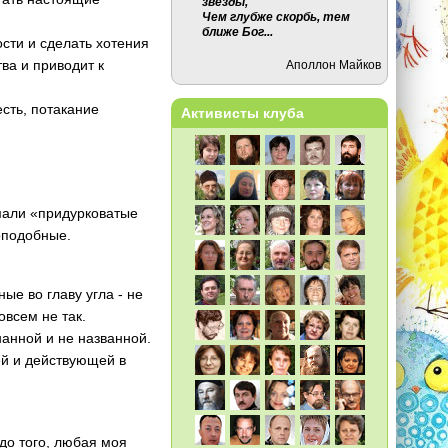
звезды,
Чем глубже скорбь, тем
ближе Бог...
ости и сделать хотения
ва и приводит к
Аполлон Майков
сть, потакание
Активисты клуба
.
умали «придурковатые
топодобные.
ые во главу угла - не
овсем не так.
знанной и не названной.
ей и действующей в
 до того, любая моя