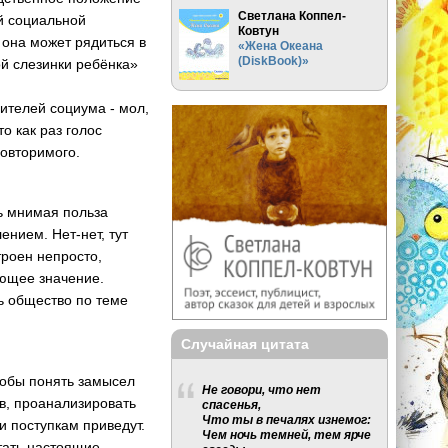
Светлана Коппел-
ой социальной
Ковтун
 она может рядиться в
«Жена Океана
(DiskBook)»
ой слезинки ребёнка»
ителей социума - мол,
о как раз голос
повторимого.
дь мнимая польза
нием. Нет-нет, тут
троен непросто,
ющее значение.
ь общество по теме
Случайная цитата
Чтобы понять замысел
Не говори, что нет
в, проанализировать
спасенья,
Что ты в печалях изнемог:
и поступкам приведут.
Чем ночь темней, тем ярче
тать настоящие