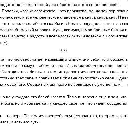
 подготовка возможностей для обретения этого состояния себя.
н Попович, «все человеческое – это проклятие, ад, до тех пор пока
огочеловеком все человеческое становится раем, раем, раем. И не
го что ты человек, ибо только Им и в Нем ты ощущаешь, что ты веч
еловек, боголикий человек. Мука, всемука, о мои бренные братья и
овека Христа; а радость и всерадость быть человеком с Богочелов
ти»).
* * *
ка: что человек считает наивысшим благом для себя, то и обожеств
 именно и почему он обожествляет. И сам акт обожествления чего-
обы отдавать себе отчёт в том, что делает, человек должен познать 
тоянно врёт себе и пребывает в обмане относительно себя. Однак
чатлевает его. Сердечный акт часто не совпадает с умственным —
 но не у каждого его бог сбывается. Тема интересна ещё и тем, чт
 и бога, но и «сбывается» у каждого своё, т.е. что значит осуществ
д — по вере. То, кем человек себя осуществляет, то, актором каког
тся, и есть его суть.