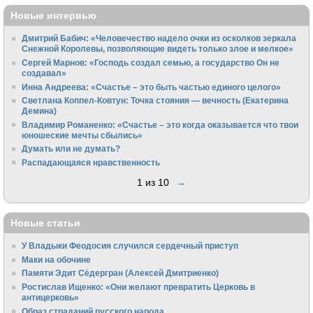
Новые интервью
Дмитрий Бабич: «Человечество надело очки из осколков зеркала
Снежной Королевы, позволяющие видеть только злое и мелкое»
Сергей Марнов: «Господь создал семью, а государство Он не
создавал»
Инна Андреева: «Счастье – это быть частью единого целого»
Светлана Коппел-Ковтун: Точка стояния — вечность (Екатерина
Демина)
Владимир Романенко: «Счастье – это когда оказывается что твои
юношеские мечты сбылись»
Думать или не думать?
Распадающаяся нравственность
1 из 10
→
Новые статьи
У Владыки Феодосия случился сердечный приступ
Маки на обочине
Памяти Эдит Сёдергран (Алексей Дмитриенко)
Ростислав Ищенко: «Они желают превратить Церковь в
антицерковь»
Образ страданий русского народа