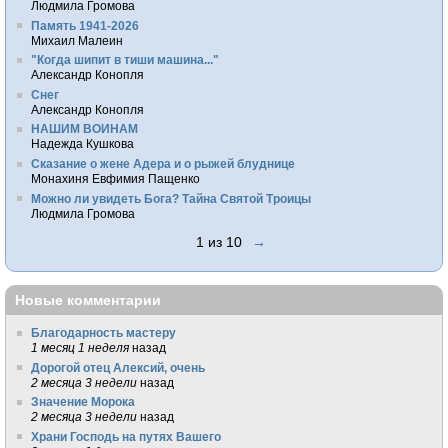
Людмила Громова
Память 1941-2026
Михаил Малеин
"Когда шипит в тиши машина..."
Александр Конопля
Снег
Александр Конопля
НАШИМ ВОИНАМ
Надежда Кушкова
Сказание о жене Адера и о рыжей блуднице
Монахиня Евфимия Пащенко
Можно ли увидеть Бога? Тайна Святой Троицы
Людмила Громова
1 из 10
→
Новые комментарии
Благодарность мастеру
1 месяц 1 неделя
назад
Дорогой отец Алексий, очень
2 месяца 3 недели
назад
Значение Морока
2 месяца 3 недели
назад
Храни Господь на путях Вашего