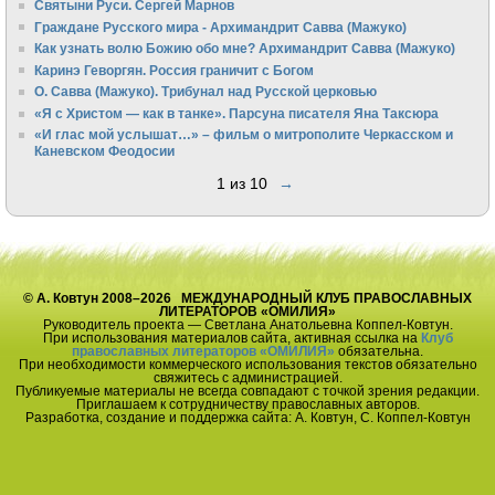
Святыни Руси. Сергей Марнов
Граждане Русского мира - Архимандрит Савва (Мажуко)
Как узнать волю Божию обо мне? Архимандрит Савва (Мажуко)
Каринэ Геворгян. Россия граничит с Богом
О. Савва (Мажуко). Трибунал над Русской церковью
«Я с Христом — как в танке». Парсуна писателя Яна Таксюра
«И глас мой услышат…» – фильм о митрополите Черкасском и
Каневском Феодосии
1 из 10
→
© А. Ковтун 2008–2026 МЕЖДУНАРОДНЫЙ КЛУБ ПРАВОСЛАВНЫХ
ЛИТЕРАТОРОВ «ОМИЛИЯ»
Руководитель проекта — Светлана Анатольевна Коппел-Ковтун.
При использования материалов сайта, активная ссылка на
Клуб
православных литераторов «ОМИЛИЯ»
обязательна.
При необходимости коммерческого использования текстов обязательно
свяжитесь с администрацией.
Публикуемые материалы не всегда совпадают с точкой зрения редакции.
Приглашаем к сотрудничеству православных авторов.
Разработка, создание и поддержка сайта: А. Ковтун, С. Коппел-Ковтун