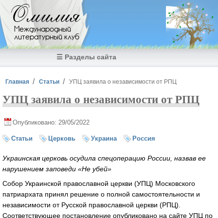
Перейти к основному содержанию
Омилия
Международный
литературный клуб
☰ Разделы сайта
Вы здесь
Главная
Статьи
УПЦ заявила о независимости от РПЦ
УПЦ заявила о независимости от РПЦ
Опубликовано: 29/05/2022
Статьи
Церковь
Украина
Россия
Украинская церковь осудила спецоперацию России, назвав ее
нарушением заповеди «Не убей»
Собор Украинской православной церкви (УПЦ) Московского
патриархата принял решение о полной самостоятельности и
независимости от Русской православной церкви (РПЦ).
Соответствующее постановление опубликовано на сайте УПЦ по