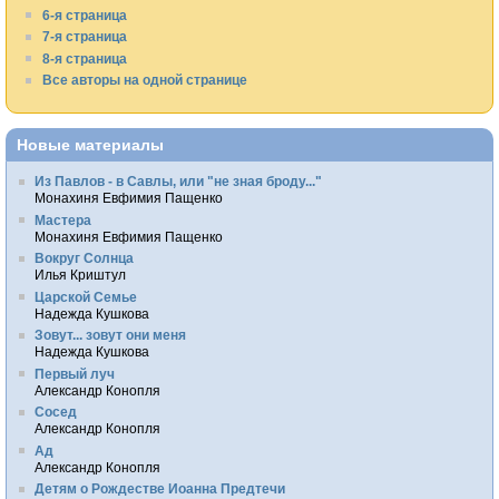
6-я страница
7-я страница
8-я страница
Все авторы на одной странице
Новые материалы
Из Павлов - в Савлы, или "не зная броду..."
Монахиня Евфимия Пащенко
Мастера
Монахиня Евфимия Пащенко
Вокруг Солнца
Илья Криштул
Царской Семье
Надежда Кушкова
Зовут... зовут они меня
Надежда Кушкова
Первый луч
Александр Конопля
Сосед
Александр Конопля
Ад
Александр Конопля
Детям о Рождестве Иоанна Предтечи