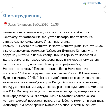
ответить
Я в затруднении,
Захар Зинзивер
, 15/09/2010 - 15:36
пытаясь понять автора и то, что он хотел сказать. А если к
короткому стихотворению требуется пространное толкование,
считаю сие ненормальным. Итак, приступим...
Размер. Вы часто его меняете. И часто меняете ритм. Все это было
уже сказано свящ. Алексием Зайцевым Дмитрию Кульпину, а тут
вдруг не Дмитрий, а целый священник на горизонте появился и
делать замечание такому образованному и титулованному автору
как то не хочется, поверьте. К тому же с рифмой беда.
Не понятно, почему "Только стремящийся в Небо достоин
молиться!"? Я всегда думал, что как раз наоборот...В Евангелии от
Луки, к примеру, 22:46: "Что вы спите? встаньте и молитесь, чтобы
не впасть в искушение",- говорит Иисус. А пророк и псалмопевец
Давид умоляет как минимум восемь раз: "Господи, услышь молитву
мою!" По Вашему выходит, что молитва- это цель, а ведь она всего
лишь средство! А как же тогда быть с молитвой евангельского
мытаря, который недостоин взирать на Небо, но молится и услышан,
и оправдан? И разве грешно молиться о вполне земных вещах: