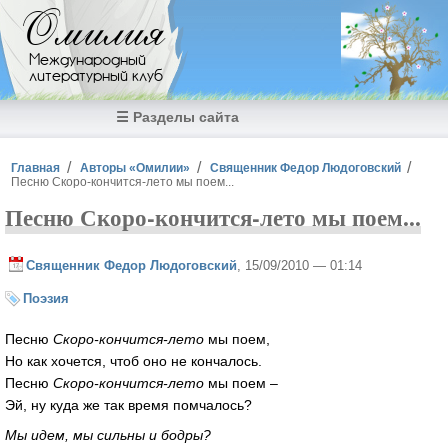
Перейти к основному содержанию
Омилия
Международный
литературный клуб
☰ Разделы сайта
Вы здесь
Главная
Авторы «Омилии»
Священник Федор Людоговский
Песню Скоро-кончится-лето мы поем...
Песню Скоро-кончится-лето мы поем...
Священник Федор Людоговский
, 15/09/2010 — 01:14
Поэзия
Песню
Скоро-кончится-лето
мы поем,
Но как хочется, чтоб оно не кончалось.
Песню
Скоро-кончится-лето
мы поем –
Эй, ну куда же так время помчалось?
Мы идем, мы сильны и бодры?