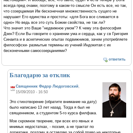
всегда пред очами, поэтому в каком-то смысле Он есть все, но так,
что созерцаемая Им бесконечная множественность сущего не
нарушает Его единства и простоты: «для Бога все сливается в
одно» Но ведь все это суть Божии свойства, не так ли?
Что значит это Ваше "недвижное умом"? К чему эта философия
Дзен? Если Вы говорите о хранении ума и сердца, как у св Григория
Синаита и в аскетических опытах подвижников, зачем употребляете
философски- размытые термины из учений Индокитая с их
бесконечными самосозерцаниями?
ответить
Благодарю за отклик
Священник Федор Людоговский
,
15/09/2010 - 16:50
Это стихотворение (обратите внимание на дату)
было написано 13 лет назад. Тогда я был не
священником, а студентом 5-го курса филфака.
Мое скромное творение, при всех его явных и
мнимых недостатках, - поэзия, а не трактат по
догматике, поэтому я оставляю за собой право на некоторые