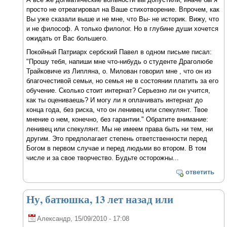
просто не отреагировал на Ваше стихотворение. Впрочем, как
Вы уже сказали выше и не мне, что Вы- не историк. Вижу, что
и не философ. А только филолог. Но в глубине души хочется
ожидать от Вас большего.
Покойный Патриарх сербский Павел в одном письме писал:
"Прошу тебя, напиши мне что-нибудь о студенте Драголюбе
Трайковиче из Липляна, о. Милован говорил мне , что он из
благочестивой семьи, но семья не в состоянии платить за его
обучение. Сколько стоит интернат? Серьезно ли он учится,
как ты оцениваешь? И могу ли я оплачивать интернат до
конца года, без риска, что он ленивец или спекулянт. Твое
мнение о нем, конечно, без гарантии." Обратите внимание:
ленивец или спекулянт. Мы не имеем права быть ни тем, ни
другим. Это предполагает степень ответственности перед
Богом в первом случае и перед людьми во втором. В том
числе и за свое творчество. Будьте осторожны...
ответить
Ну, батюшка, 13 лет назад или
Александр
, 15/09/2010 - 17:08