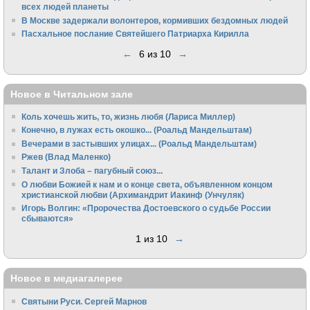
всех людей планеты
В Москве задержали волонтеров, кормивших бездомных людей
Пасхальное послание Святейшего Патриарха Кирилла
←
6 из 10
→
Новое в Читальном зале
Коль хочешь жить, то, жизнь любя (Лариса Миллер)
Конечно, в лужах есть окошко... (Роальд Мандельштам)
Вечерами в застывших улицах... (Роальд Мандельштам)
Ржев (Влад Маленко)
Талант и Злоба – пагубный союз...
О любви Божией к нам и о конце света, объявленном концом
христианской любви (Архимандрит Иакинф (Унчуляк)
Игорь Волгин: «Пророчества Достоевского о судьбе России
сбываются»
1 из 10
→
Новое в медиагалерее
Святыни Руси. Сергей Марнов