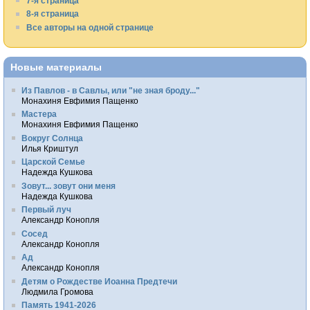
7-я страница
8-я страница
Все авторы на одной странице
Новые материалы
Из Павлов - в Савлы, или "не зная броду..."
Монахиня Евфимия Пащенко
Мастера
Монахиня Евфимия Пащенко
Вокруг Солнца
Илья Криштул
Царской Семье
Надежда Кушкова
Зовут... зовут они меня
Надежда Кушкова
Первый луч
Александр Конопля
Сосед
Александр Конопля
Ад
Александр Конопля
Детям о Рождестве Иоанна Предтечи
Людмила Громова
Память 1941-2026