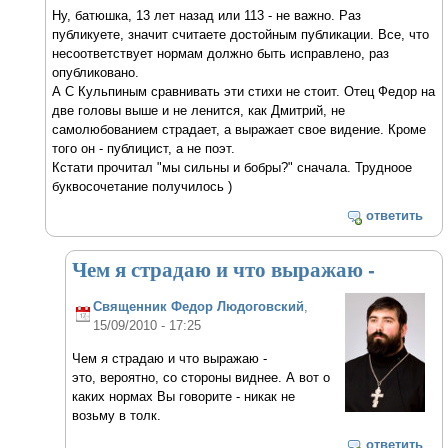
Ну, батюшка, 13 лет назад или 113 - не важно. Раз
публикуете, значит считаете достойным публикации. Все, что
несоответствует нормам должно быть исправлено, раз
опубликовано.
А С Кульпиным сравнивать эти стихи не стоит. Отец Федор на
две головы выше и не ленится, как Дмитрий, не
самолюбованием страдает, а выражает свое видение. Кроме
того он - публицист, а не поэт.
Кстати прочитал "мы сильны и бобры?" сначала. Трудноое
буквосочетание получилось )
ответить
Чем я страдаю и что выражаю -
Священник Федор Людоговский
,
15/09/2010 - 17:25
Чем я страдаю и что выражаю -
это, вероятно, со стороны виднее. А вот о
каких нормах Вы говорите - никак не
возьму в толк.
ответить