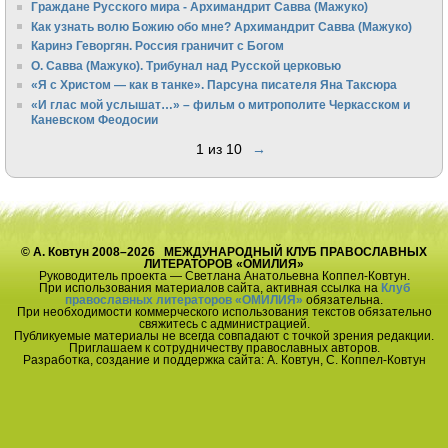
Граждане Русского мира - Архимандрит Савва (Мажуко)
Как узнать волю Божию обо мне? Архимандрит Савва (Мажуко)
Каринэ Геворгян. Россия граничит с Богом
О. Савва (Мажуко). Трибунал над Русской церковью
«Я с Христом — как в танке». Парсуна писателя Яна Таксюра
«И глас мой услышат…» – фильм о митрополите Черкасском и
Каневском Феодосии
1 из 10
→
© А. Ковтун 2008–2026 МЕЖДУНАРОДНЫЙ КЛУБ ПРАВОСЛАВНЫХ
ЛИТЕРАТОРОВ «ОМИЛИЯ»
Руководитель проекта — Светлана Анатольевна Коппел-Ковтун.
При использования материалов сайта, активная ссылка на
Клуб
православных литераторов «ОМИЛИЯ»
обязательна.
При необходимости коммерческого использования текстов обязательно
свяжитесь с администрацией.
Публикуемые материалы не всегда совпадают с точкой зрения редакции.
Приглашаем к сотрудничеству православных авторов.
Разработка, создание и поддержка сайта: А. Ковтун, С. Коппел-Ковтун