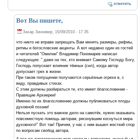
ответить
Вот Вы пишете,
Захар Зинзивер
, 15/09/2010 - 17:35
что никто не вправе запрещать Вам менять размеры, рифмы,
ритмы и богословские акценты. А вот недавно один из гостей
и читателей "Омилии" Владимир Пономарев написал
следующее: " даже на тех, кто внимает Самому Господу Богу,
Господь попускает влияние тёмных (сил), когда автор
допускает грех в жизни.
При таком попущении получаются серьёзные огрехи в, с
виду, правдивых стихах.
С этим должны разбираться те, кто имеет благословение -
Правящие Архиереи!
Именно по их благословению должны публиковаться плоды
духовной поэзии!
Нельзя пускать это важное дело на самотёк, нужно оказывать
повсеместную помощь авторам, рискнувшим коснуться мира
духовного!" Вот так! Причем, у нас с ним вышел жесткий спор
по вопросам свобод автора.
А все же догматические вольности вы допустили, иначе бы я