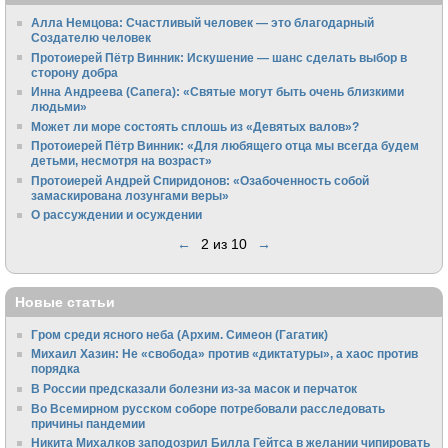
Алла Немцова: Счастливый человек — это благодарный
Создателю человек
Протоиерей Пётр Винник: Искушение — шанс сделать выбор в
сторону добра
Инна Андреева (Сапега): «Святые могут быть очень близкими
людьми»
Может ли море состоять сплошь из «Девятых валов»?
Протоиерей Пётр Винник: «Для любящего отца мы всегда будем
детьми, несмотря на возраст»
Протоиерей Андрей Спиридонов: «Озабоченность собой
замаскирована лозунгами веры»
О рассуждении и осуждении
←
2 из 10
→
Новые статьи
Гром среди ясного неба (Архим. Симеон (Гагатик)
Михаил Хазин: Не «свобода» против «диктатуры», а хаос против
порядка
В России предсказали болезни из-за масок и перчаток
Во Всемирном русском соборе потребовали расследовать
причины пандемии
Никита Михалков заподозрил Билла Гейтса в желании чипировать