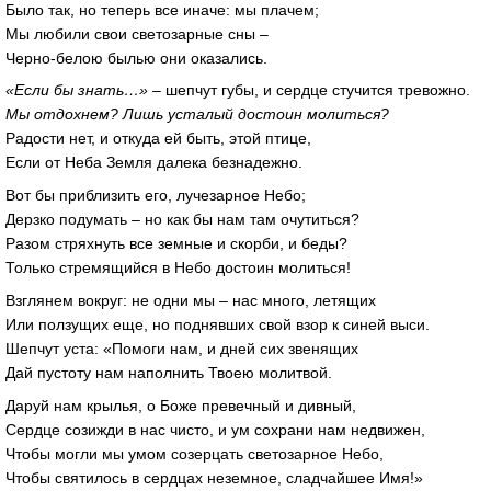
Было так, но теперь все иначе: мы плачем;
Мы любили свои светозарные сны –
Черно-белою былью они оказались.
«Если бы знать…»
– шепчут губы, и сердце стучится тревожно.
Мы отдохнем? Лишь усталый достоин молиться?
Радости нет, и откуда ей быть, этой птице,
Если от Неба Земля далека безнадежно.
Вот бы приблизить его, лучезарное Небо;
Дерзко подумать – но как бы нам там очутиться?
Разом стряхнуть все земные и скорби, и беды?
Только стремящийся в Небо достоин молиться!
Взглянем вокруг: не одни мы – нас много, летящих
Или ползущих еще, но поднявших свой взор к синей выси.
Шепчут уста: «Помоги нам, и дней сих звенящих
Дай пустоту нам наполнить Твоею молитвой.
Даруй нам крылья, о Боже превечный и дивный,
Сердце созижди в нас чисто, и ум сохрани нам недвижен,
Чтобы могли мы умом созерцать светозарное Небо,
Чтобы святилось в сердцах неземное, сладчайшее Имя!»