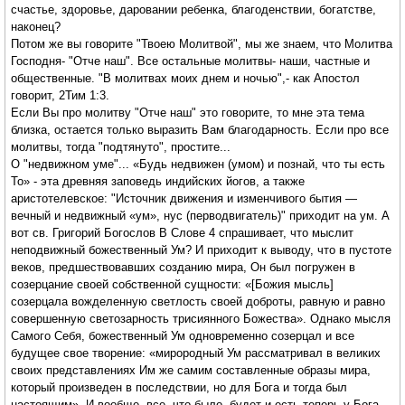
счастье, здоровье, даровании ребенка, благоденствии, богатстве,
наконец?
Потом же вы говорите "Твоею Молитвой", мы же знаем, что Молитва
Господня- "Отче наш". Все остальные молитвы- наши, частные и
общественные. "В молитвах моих днем и ночью",- как Апостол
говорит, 2Тим 1:3.
Если Вы про молитву "Отче наш" это говорите, то мне эта тема
близка, остается только выразить Вам благодарность. Если про все
молитвы, тогда "подтянуто", простите...
О "недвижном уме"... «Будь недвижен (умом) и познай, что ты есть
То» - эта древняя заповедь индийских йогов, а также
аристотелевское: "Источник движения и изменчивого бытия —
вечный и недвижный «ум», нус (перводвигатель)" приходит на ум. А
вот св. Григорий Богослов В Слове 4 спрашивает, что мыслит
неподвижный божественный Ум? И приходит к выводу, что в пустоте
веков, предшествовавших созданию мира, Он был погружен в
созерцание своей собственной сущности: «[Божия мысль]
созерцала вожделенную светлость своей доброты, равную и равно
совершенную светозарность трисиянного Божества». Однако мысля
Самого Себя, божественный Ум одновременно созерцал и все
будущее свое творение: «мирородный Ум рассматривал в великих
своих представлениях Им же самим составленные образы мира,
который произведен в последствии, но для Бога и тогда был
настоящим». И вообще, все, что было, будет и есть теперь у Бога