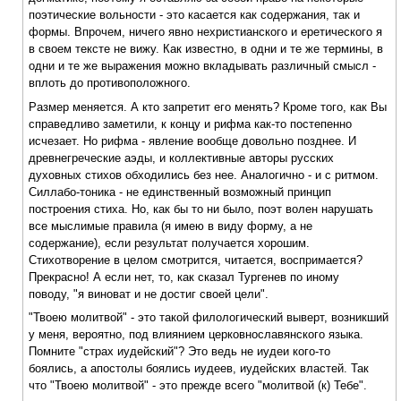
поэтические вольности - это касается как содержания, так и
формы. Впрочем, ничего явно нехристианского и еретического я
в своем тексте не вижу. Как известно, в одни и те же термины, в
одни и те же выражения можно вкладывать различный смысл -
вплоть до противоположного.
Размер меняется. А кто запретит его менять? Кроме того, как Вы
справедливо заметили, к концу и рифма как-то постепенно
исчезает. Но рифма - явление вообще довольно позднее. И
древнегреческие аэды, и коллективные авторы русских
духовных стихов обходились без нее. Аналогично - и с ритмом.
Силлабо-тоника - не единственный возможный принцип
построения стиха. Но, как бы то ни было, поэт волен нарушать
все мыслимые правила (я имею в виду форму, а не
содержание), если результат получается хорошим.
Стихотворение в целом смотрится, читается, воспримается?
Прекрасно! А если нет, то, как сказал Тургенев по иному
поводу, "я виноват и не достиг своей цели".
"Твоею молитвой" - это такой филологический выверт, возникший
у меня, вероятно, под влиянием церковнославянского языка.
Помните "страх иудейский"? Это ведь не иудеи кого-то
боялись, а апостолы боялись иудеев, иудейских властей. Так
что "Твоею молитвой" - это прежде всего "молитвой (к) Тебе".