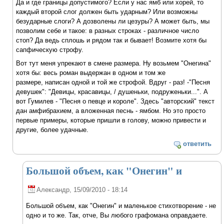
Да и где границы допустимого? Если у нас ямб или хорей, то
каждый второй слог должен быть ударным? Или возможны
безударные слоги? А дозволены ли цезуры? А может быть, мы
позволим себе и такое: в разных строках - различное число
стоп? Да ведь сплошь и рядом так и бывает! Возмите хотя бы
сапфическую строфу.
Вот тут меня упрекают в смене размера. Ну возьмем "Онегина"
хотя бы: весь роман выдержан в одном и том же
размере, написан одной и той же строфой. Вдруг - раз! -"Песня
девушек": "Девицы, красавицы, / душеньки, подруженьки...". А
вот Гумилев - "Песня о певце и короле". Здесь "авторский" текст
дан амфибрахием, а вложенная песнь - ямбом. Но это просто
первые примеры, которые пришли в голову, можно привести и
другие, более удачные.
ответить
Большой объем, как "Онегин" и
Александр
, 15/09/2010 - 18:14
Большой объем, как "Онегин" и маленькое стихотворение - не
одно и то же. Так, отче, Вы любого графомана оправдаете.