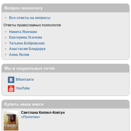
Вопрос психологу
Все ответы на вопросы
Ответы православных психологов:
Никита Яночкин
Екатерина Усачева
Татьяна Бобровских
Анастасия Бондарук
Анна Лелик
Мы в социальных сетях
ВКонтакте
YouTube
Купить наши книги
Светлана Коппел-Ковтун
«Полотно»