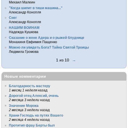
Михаил Малеин
"Когда шипит в тиши машина..."
Александр Конопля
Снег
Александр Конопля
НАШИМ ВОИНАМ
Надежда Кушкова
Сказание о жене Адера и о рыжей блуднице
Монахиня Евфимия Пащенко
Можно ли увидеть Бога? Тайна Святой Троицы
Людмила Громова
1 из 10
→
Новые комментарии
Благодарность мастеру
1 месяц 1 неделя
назад
Дорогой отец Алексий, очень
2 месяца 3 недели
назад
Значение Морока
2 месяца 3 недели
назад
Храни Господь на путях Вашего
2 месяца 4 недели
назад
Протитип фрау Берты был