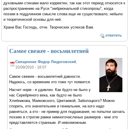
духовными стихами мало корректен, так как этот период относится к
распространению на Руси "эмбриональной стихопрозы", когда
поэзии в поддлинном смысле слова еще не существовало, небыло
и теоретической основы для неё.
Храни Вас Господь, отче. Творческих успехов Вам.
ответить
Самое свежее - восьмилетней
Священник Федор Людоговский
,
15/09/2010 - 18:07
Самое свежее - восьмилетней давности.
Надеюсь, со временем это тоже тут появится.
Насчет норм - я удивлен. Как будто не было у
нас Серебряного века, как будто не было
Хлебникова, Маяковского, Цветаевой, Заболоцкого? Можно
спорить, кто значительнее и гениальнее, на кого надо
равняться, а кто - не пример для подражания, но попытки загнать
поэзию в строгие рамки немногочисленых размеров - мне это
представляется странным. И невозможным.