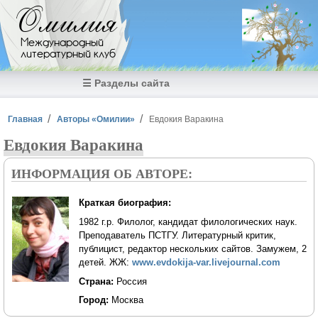
Перейти к основному содержанию
Омилия
Международный
литературный клуб
☰ Разделы сайта
Вы здесь
Главная
Авторы «Омилии»
Евдокия Варакина
Евдокия Варакина
ИНФОРМАЦИЯ ОБ АВТОРЕ:
Краткая биография:
1982 г.р. Филолог, кандидат филологических наук.
Преподаватель ПСТГУ. Литературный критик,
публицист, редактор нескольких сайтов. Замужем, 2
детей. ЖЖ:
www.evdokija-var.livejournal.com
Страна:
Россия
Город:
Москва