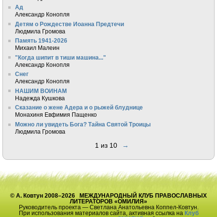
Ад
Александр Конопля
Детям о Рождестве Иоанна Предтечи
Людмила Громова
Память 1941-2026
Михаил Малеин
"Когда шипит в тиши машина..."
Александр Конопля
Снег
Александр Конопля
НАШИМ ВОИНАМ
Надежда Кушкова
Сказание о жене Адера и о рыжей блуднице
Монахиня Евфимия Пащенко
Можно ли увидеть Бога? Тайна Святой Троицы
Людмила Громова
1 из 10
→
© А. Ковтун 2008–2026 МЕЖДУНАРОДНЫЙ КЛУБ ПРАВОСЛАВНЫХ
ЛИТЕРАТОРОВ «ОМИЛИЯ»
Руководитель проекта — Светлана Анатольевна Коппел-Ковтун.
При использования материалов сайта, активная ссылка на
Клуб