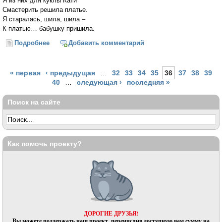
Я из них для куклы Кати
Смастерить решила платье.
Я старалась, шила, шила –
К платью… бабушку пришила.
Подробнее
о Семь стишков о бабушке
Добавить комментарий
Страницы
« первая
‹ предыдущая
…
32
33
34
35
36
37
38
39
40
…
следующая ›
последняя »
Поиск на сайте
Как помочь проекту?
ДОРОГИЕ ДРУЗЬЯ!
Вы можете поддержать наш проект, перечислив доступную вам сумму на