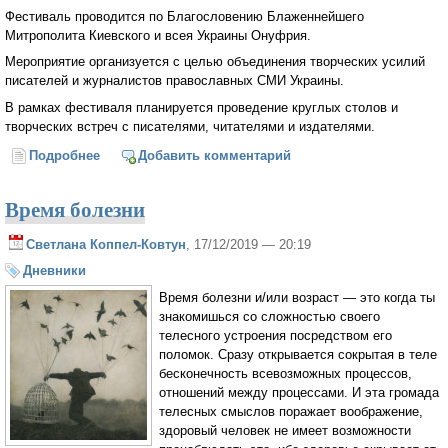
Фестиваль проводится по Благословению Блаженнейшего
Митрополита Киевского и всея Украины Онуфрия.
Мероприятие организуется с целью объединения творческих усилий
писателей и журналистов православных СМИ Украины.
В рамках фестиваля планируется проведение круглых столов и
творческих встреч с писателями, читателями и издателями.
Подробнее
о Фестиваль православной литературы и СМИ
Добавить комментарий
имени святителя Дмитрия Ростовского
Время болезни
Светлана Коппел-Ковтун
, 17/12/2019 — 20:19
Дневники
Время болезни и/или возраст — это когда ты
знакомишься со сложностью своего
телесного устроения посредством его
поломок. Сразу открывается сокрытая в теле
бесконечность всевозможных процессов,
отношений между процессами. И эта громада
телесных смыслов поражает воображение,
здоровый человек не имеет возможности