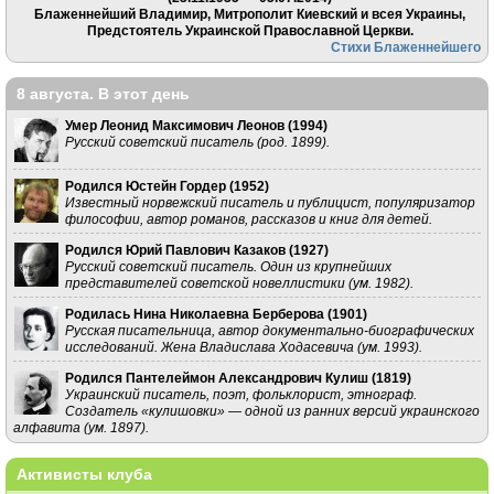
Блаженнейший Владимир, Митрополит Киевский и всея Украины,
Предстоятель Украинской Православной Церкви.
Стихи Блаженнейшего
8 августа. В этот день
Умер Леонид Максимович Леонов (
1994
)
Русский советский писатель (род. 1899).
Родился Юстейн Гордер (
1952
)
Известный норвежский писатель и публицист, популяризатор
философии, автор романов, рассказов и книг для детей.
Родился Юрий Павлович Казаков (
1927
)
Русский советский писатель. Один из крупнейших
представителей советской новеллистики (ум. 1982).
Родилась Нина Николаевна Берберова (
1901
)
Русская писательница, автор документально-биографических
исследований. Жена Владислава Ходасевича (ум. 1993).
Родился Пантелеймон Александрович Кулиш (
1819
)
Украинский писатель, поэт, фольклорист, этнограф.
Создатель «кулишовки» — одной из ранних версий украинского
алфавита (ум. 1897).
Активисты клуба