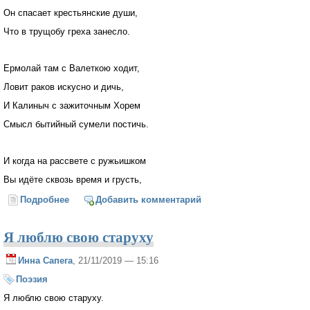
Он спасает крестьянские души,
Что в трущобу греха занесло.
Ермолай там с Валеткою ходит,
Ловит раков искусно и дичь,
И Калиныч с зажиточным Хорем
Смысл бытийный сумели постичь.
И когда на рассвете с ружьишком
Вы идёте сквозь время и грусть,
Подробнее
о Записки охотника*
Добавить комментарий
Я люблю свою старуху
Инна Сапега
, 21/11/2019 — 15:16
Поэзия
Я люблю свою старуху.