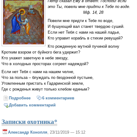
Петр сказал Ему в ответ: Господи! если
это Ты, повели мне придти к Тебе по воде.
Мф. 14, 28
Повели мне придти к Тебе по воде,
И бушующий вал станет твердою сушей.
Если нет Тебя с нами на нашей ладье,
Кто управит корабль в стихии ревущей?
Кто рожденную мутной пучиной волну
Кротким взором от буйного бега удержит?
Кто укажет заветную в небе звезду,
Что в холодных просторах согреет надеждой?
Если нет Тебя с нами на нашем челне,
Что за польза – блуждать по бездонной пустыне,
Утомленным пристать к Гадаринской земле,
Где с рожденья живут только хлебом единым?
Подробнее
о Повели мне придти к Тебе по воде
6 комментариев
Добавить комментарий
Записки охотника*
Александр Конопля
, 23/11/2019 — 15:12