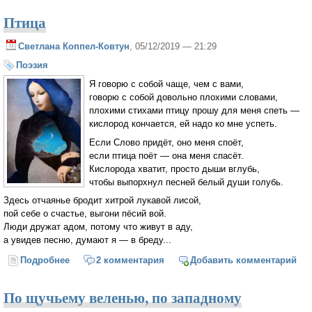
Птица
Светлана Коппел-Ковтун
, 05/12/2019 — 21:29
Поэзия
Я говорю с собой чаще, чем с вами,
говорю с собой довольно плохими словами,
плохими стихами птицу прошу для меня спеть —
кислород кончается, ей надо ко мне успеть.
Если Слово придёт, оно меня споёт,
если птица поёт — она меня спасёт.
Кислорода хватит, просто дыши вглубь,
чтобы выпорхнул песней белый души голубь.
Здесь отчаянье бродит хитрой лукавой лисой,
пой себе о счастье, выгони пёсий вой.
Люди дружат адом, потому что живут в аду,
а увидев песню, думают я — в бреду...
Подробнее
о Птица
2 комментария
Добавить комментарий
По щучьему веленью, по западному