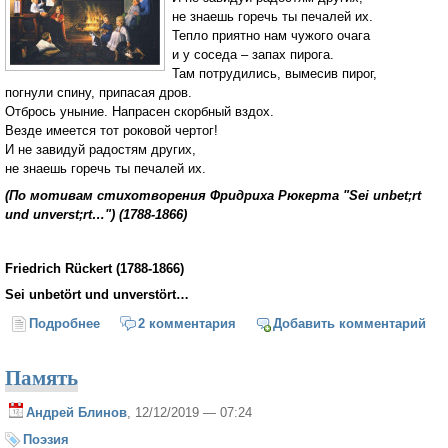
не знаешь горечь ты печалей их.
Тепло приятно нам чужого очага
и у соседа – запах пирога.
Там потрудились, вымесив пирог,
погнули спину, припасая дров.
Отбрось уныние. Напрасен скорбный вздох.
Везде имеется тот роковой чертог!
И не завидуй радостям других,
не знаешь горечь ты печалей их.
(По мотивам стихотворения Фридриха Рюкерта "Sei unbet;rt
und unverst;rt…") (1788-1866)
Friedrich Rückert (1788-1866)
Sei unbetört und unverstört…
Подробнее
о Отбрось уныние! Напрасен скорбный вдох!
2 комментария
Добавить комментарий
Память
Андрей Блинов
, 12/12/2019 — 07:24
Поэзия