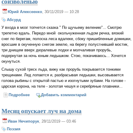
соизволенью
Юрий Алексеенко
, 30/11/2019 — 10:28
Абсурд
У входа в мозг топчется сказка " По щучьему велению"... Смотрю
трепетно вдаль. Передо мной окольчуженная льдом речка, вязкий
снег по берегам, полоска леса вдалеке, сбоку пришибленные домишки,
вросшие в окученную снегом землю, на берегу полусгнивший мостик,
три днищем вверх дюралевые лодки и молчаливая прорубь,
подернутая за ночь юным ледышком. Стою, покачиваюсь... Хочется
окунуться.
Слышу сухой треск льда, вижу как прорубь покрывается тонкими
трещинами. Лед лопается и, разбрасывая ледышки, высовывается
голова рыбины с открытой пастью и изогнутыми зубами. На голове -
царская корона, на теле - золотая чешуя и серебряные плавники...
Подробнее
о По щучьему веленью, по западному соизволенью
Добавить комментарий
Месяц опускает луч на дома
Иван Нечипорук
, 28/11/2019 — 03:46
Поэзия