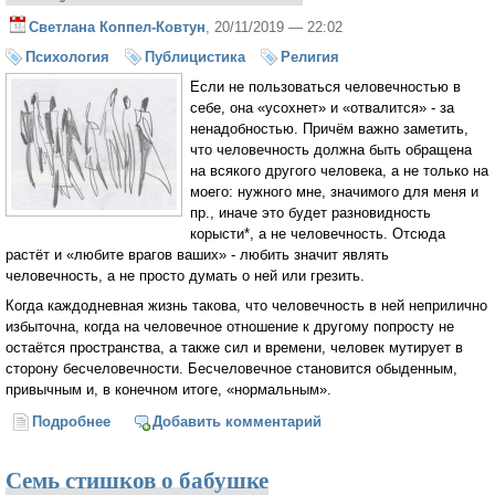
Светлана Коппел-Ковтун
, 20/11/2019 — 22:02
Психология
Публицистика
Религия
Если не пользоваться человечностью в
себе, она «усохнет» и «отвалится» - за
ненадобностью. Причём важно заметить,
что человечность должна быть обращена
на всякого другого человека, а не только на
моего: нужного мне, значимого для меня и
пр., иначе это будет разновидность
корысти*, а не человечность. Отсюда
растёт и «любите врагов ваших» - любить значит являть
человечность, а не просто думать о ней или грезить.
Когда каждодневная жизнь такова, что человечность в ней неприлично
избыточна, когда на человечное отношение к другому попросту не
остаётся пространства, а также сил и времени, человек мутирует в
сторону бесчеловечности. Бесчеловечное становится обыденным,
привычным и, в конечном итоге, «нормальным».
Подробнее
о Если не пользоваться человечностью в себе, она
Добавить комментарий
«усохнет» и «отвалится»
Семь стишков о бабушке