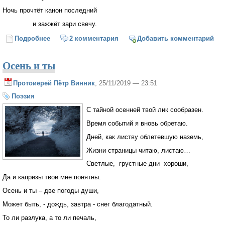
Ночь прочтёт канон последний
и зажжёт зари свечу.
Подробнее
о Месяц опускает луч на дома
2 комментария
Добавить комментарий
Осень и ты
Протоиерей Пётр Винник
, 25/11/2019 — 23:51
Поэзия
С тайной осенней твой лик сообразен.
Время событий я вновь обретаю.
Дней, как листву облетевшую наземь,
Жизни страницы читаю, листаю…
Светлые, грустные дни хороши,
Да и капризы твои мне понятны.
Осень и ты – две погоды души,
Может быть, - дождь, завтра - снег благодатный.
То ли разлука, а то ли печаль,