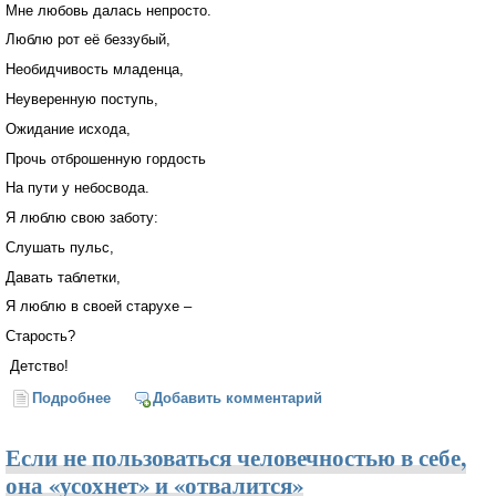
Мне любовь далась непросто.
Люблю рот её беззубый,
Необидчивость младенца,
Неуверенную поступь,
Ожидание исхода,
Прочь отброшенную гордость
На пути у небосвода.
Я люблю свою заботу:
Слушать пульс,
Давать таблетки,
Я люблю в своей старухе –
Старость?
Детство!
Подробнее
о Я люблю свою старуху
Добавить комментарий
Если не пользоваться человечностью в себе,
она «усохнет» и «отвалится»