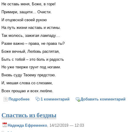
Не оставь меня, Боже, в горе!
Примири, защити… Очисти.
И отцовской своей рукою
На путь жизни наставь и истины.
Так молюсь, зажигая лампаду…
Разве важно – права, не права ты?
Боже вечный, Любовь распятая,
Быть с тобой – это боль и радость
Но уже тверже грунт под ногами.
Вновь суду Твоему предстою.
И, мешая слова со слезами,
Всех прощаю и всех люблю.
Подробнее
о Стали горше и чаще утраты
1 комментарий
Добавить комментарий
Спастись из бездны
Надежда Ефременко
, 14/12/2019 — 12:03