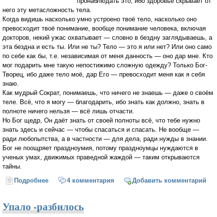
пронаблюдать это, ибо здоровье скрывает от
него эту метасложность тела.
Когда видишь насколько умно устроено твоё тело, насколько оно
превосходит твоё понимание, вообще понимание человека, включая
докторов, некий ужас охватывает — словно в бездну заглядываешь, а
эта бездна и есть ты. Или не ты? Тело — это я или нет? Или оно само
по себе как бы, т.е. независимая от меня данность — оно дар мне. Кто
мог подарить мне такую непостижимо сложную одежду? Только Бог-
Творец, ибо даже тело моё, дар Его — превосходит меня как я себя
знаю.
Как мудрый Сократ, понимаешь, что ничего не знаешь — даже о своём
теле. Всё, что я могу — благодарить, ибо знать как должно, знать в
полноте ничего нельзя — всё лишь отчасти.
Но Бог щедр, Он даёт знать от своей полноты всё, что тебе нужно
знать здесь и сейчас — чтобы спасаться и спасать. Не вообще —
ради любопытства, а в частности — для дела, ради нужды в знании.
Бог не поощряет праздноумия, потому праздноумцы нуждаются в
ученых умах, движимых праведной жаждой — таким открываются
тайны.
Подробнее
о Время болезни
4 комментария
Добавить комментарий
Упало -разбилось