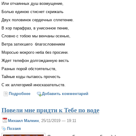
Или отчаянных душ возмущение,
Болью единою стиснет скрижаль
Двух половинок сердечных сплетение.
В хор парафраз, в унисонное пение,
Словно с тобою мы венчаны осенью,
Ветра затихшего благословением
Моросью мокрого неба без просини.
Ждет телефон долгожданную весть
Разных порой обстоятельств,
Тайные коды пытаюсь прочесть
С их аллегорией иносказательств.
Подробнее
о Осень и ты
Добавить комментарий
Повели мне придти к Тебе по воде
Михаил Малеин
, 25/11/2019 — 19:11
Поэзия