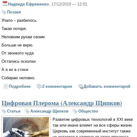
Надежда Ефременко
, 17/12/2019 — 12:01
Поэзия
Упало – разбилось.
Такая потеря.
Неловким рукам своим
Больше не верю.
От звонкого чуда
Остались осколки
А я их в стихи
Собираю неловко.
Подробнее
о Упало -разбилось
2 комментария
Добавить комментарий
Цифровая Плерома (Александр Щипков)
Статьи
Александр Щипков
Общество
Развитие цифровых технологий в XXI веке
так или иначе влияет на все сферы жизни.
Церковь как современный институт также
не остается в стороне от этого процесса.