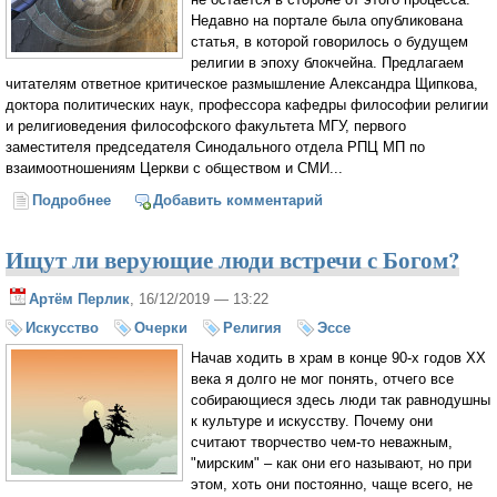
Недавно на портале была опубликована
статья, в которой говорилось о будущем
религии в эпоху блокчейна. Предлагаем
читателям ответное критическое размышление Александра Щипкова,
доктора политических наук, профессора кафедры философии религии
и религиоведения философского факультета МГУ, первого
заместителя председателя Синодального отдела РПЦ МП по
взаимоотношениям Церкви с обществом и СМИ...
Подробнее
о Цифровая Плерома (Александр Щипков)
Добавить комментарий
Ищут ли верующие люди встречи с Богом?
Артём Перлик
, 16/12/2019 — 13:22
Искусство
Очерки
Религия
Эссе
Начав ходить в храм в конце 90-х годов XX
века я долго не мог понять, отчего все
собирающиеся здесь люди так равнодушны
к культуре и искусству. Почему они
считают творчество чем-то неважным,
"мирским" – как они его называют, но при
этом, хоть они постоянно, чаще всего, не