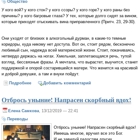
Общество
У кого вой? у кого стон? у кого ссоры? у кого горе? у кого раны без
причины? у кого багровые глаза? У тех, которые долго сидят за вином,
которые приходят отыс­кивать вина приправленного (Притч. 23, 29-30).
Они уходят от близких в алкогольный дурман, в какие-то темные
коридоры, куда никому нет доступа. Вот он, стоит рядом, бесконечно
любимый сын, надежда всей материнской жизни. Стоит, покачиваясь,
нетвердо держась на ногах. Хмельная, заплетающаяся речь, тупой
взгляд, бессвязные фразы. А мечтала, что вырастет, выучится, станет
поддержкой и опорой состарившейся матери. Что женится на красивой
и доброй девушке, а там и внуки пойдут.
Подробнее
о Спастись из бездны
Добавить комментарий
Отбрось уныние! Напрасен скорбный вдох!
Елена Самкова
, 13/12/2019 — 22:41
Переводы
Отбрось уныние! Напрасен скорбный вдох!
Имеешь многое, вручил все это Бог.
И не завидуй радостям других,