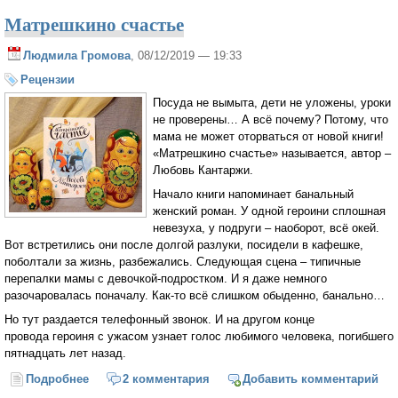
Матрешкино счастье
Людмила Громова
, 08/12/2019 — 19:33
Рецензии
Посуда не вымыта, дети не уложены, уроки
не проверены… А всё почему? Потому, что
мама не может оторваться от новой книги!
«Матрешкино счастье» называется, автор –
Любовь Кантаржи.
Начало книги напоминает банальный
женский роман. У одной героини сплошная
невезуха, у подруги – наоборот, всё окей.
Вот встретились они после долгой разлуки, посидели в кафешке,
поболтали за жизнь, разбежались. Следующая сцена – типичные
перепалки мамы с девочкой-подростком. И я даже немного
разочаровалась поначалу. Как-то всё слишком обыденно, банально…
Но тут раздается телефонный звонок. И на другом конце
провода героиня с ужасом узнает голос любимого человека, погибшего
пятнадцать лет назад.
Подробнее
о Матрешкино счастье
2 комментария
Добавить комментарий