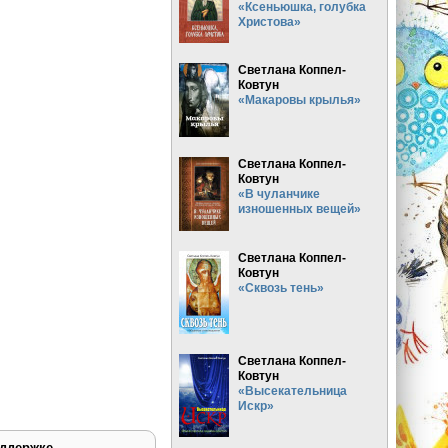
«Ксеньюшка, голубка
Христова»
Светлана Коппел-
Ковтун
«Макаровы крылья»
Светлана Коппел-
Ковтун
«В чуланчике
изношенных вещей»
Светлана Коппел-
Ковтун
«Сквозь тень»
Светлана Коппел-
Ковтун
«Высекательница
Искр»
ддержке.