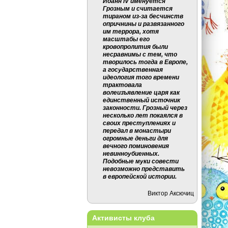
Иоанн IV именуется
Грозным и считается
тираном из-за бесчинств
опричнины и развязанного
им террора, хотя
масштабы его
кровопролития были
несравнимы с тем, что
творилось тогда в Европе,
а государственная
идеология того времени
трактовала
волеизъявление царя как
единственный источник
законности. Грозный через
несколько лет покаялся в
своих преступлениях и
передал в монастыри
огромные деньги для
вечного поминовения
невинноубиенных.
Подобные муки совести
невозможно представить
в европейской истории.
Виктор Аксючиц
Активисты клуба