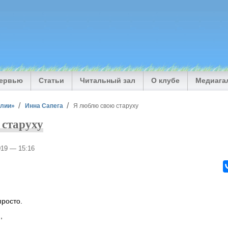
тервью
Статьи
Читальный зал
О клубе
Медиага
илии»
Инна Сапега
Я люблю свою старуху
 старуху
2019 — 15:16
росто.
,