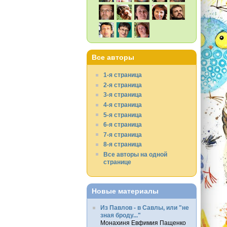
Все авторы
1-я страница
2-я страница
3-я страница
4-я страница
5-я страница
6-я страница
7-я страница
8-я страница
Все авторы на одной
странице
Новые материалы
Из Павлов - в Савлы, или "не
зная броду..."
Монахиня Евфимия Пащенко