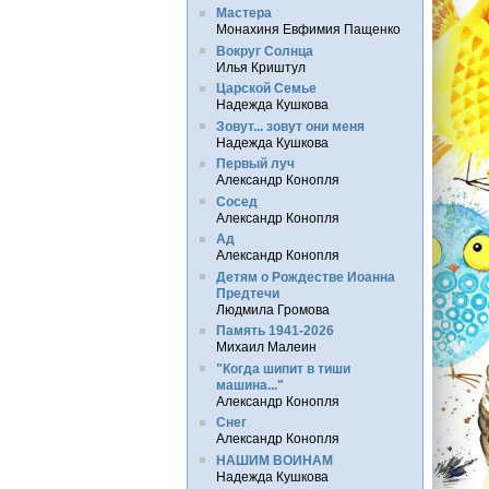
Мастера
Монахиня Евфимия Пащенко
Вокруг Солнца
Илья Криштул
Царской Семье
Надежда Кушкова
Зовут... зовут они меня
Надежда Кушкова
Первый луч
Александр Конопля
Сосед
Александр Конопля
Ад
Александр Конопля
Детям о Рождестве Иоанна
Предтечи
Людмила Громова
Память 1941-2026
Михаил Малеин
"Когда шипит в тиши
машина..."
Александр Конопля
Снег
Александр Конопля
НАШИМ ВОИНАМ
Надежда Кушкова