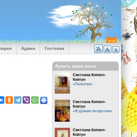
лерея
Админ
Гостевая
Купить наши книги
Светлана Коппел-
Ковтун
«Полотно»
Светлана Коппел-
Ковтун
«Я думаю по-русски»
Светлана Коппел-
Ковтун