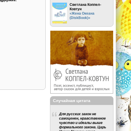
Светлана Коппел-
Ковтун
«Жена Океана
(DiskBook)»
Случайная цитата
Для русских закон не
самоценен, нравственное
чувство и идеалы выше
формального закона. Царь