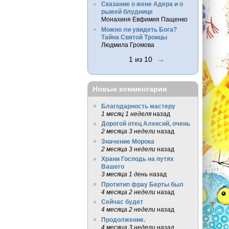
Сказание о жене Адера и о
рыжей блуднице
Монахиня Евфимия Пащенко
Можно ли увидеть Бога?
Тайна Святой Троицы
Людмила Громова
1 из 10
→
Новые комментарии
Благодарность мастеру
1 месяц 1 неделя
назад
Дорогой отец Алексий, очень
2 месяца 3 недели
назад
Значение Морока
2 месяца 3 недели
назад
Храни Господь на путях
Вашего
3 месяца 1 день
назад
Протитип фрау Берты был
4 месяца 2 недели
назад
Сейчас будет
4 месяца 2 недели
назад
Продолжение.
4 месяца 3 недели
назад