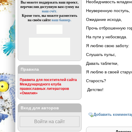
Необидчивость младен
Вы можете поддержать наш проект,
перечислив доступную вам сумму на
Неуверенную поступь,
наш счёт.
Кроме того, вы можете разместить
Ожидание исхода,
на своём сайте
наш баннер.
Прочь отброшенную го
На пути у небосвода.
Я люблю свою заботу:
Слушать пульс,
Давать таблетки,
Правила
Я люблю в своей стару
Правила для посетителей сайта
Старость?
Международного клуба
православных литераторов
Детство!
«Омилия»
Вход для авторов
Добавить коммента
Войти на сайт
Дорогие