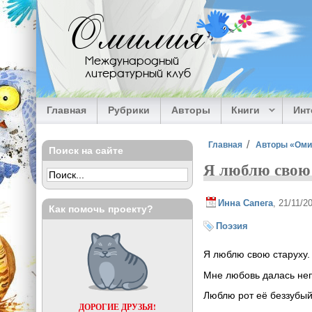
Перейти к основному содержанию
Омилия
Международный
литературный клуб
Главная
Рубрики
Авторы
Книги
Ин
Вы здесь
Главная
Авторы «Ом
Поиск на сайте
Я люблю свою
Инна Сапега
, 21/11/
Как помочь проекту?
Поэзия
Я люблю свою старуху.
Мне любовь далась неп
Люблю рот её беззубый
ДОРОГИЕ ДРУЗЬЯ!