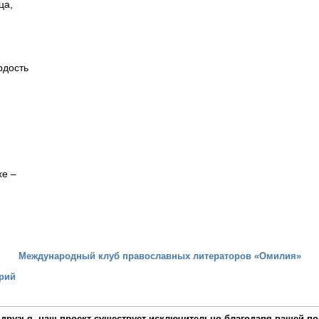
ца,
рдость
хе –
Международный клуб православных литераторов «Омилия»
рий
 друзья, наш проект существует исключительно благодаря вашей по