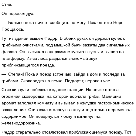
Стив.
Он перевел дух.
— Больше пока ничего сообщить не могу. Поклон тете Норе.
Прощаюсь.
Тут из здания вышел Федор. В обеих руках он держал кулек с
грибными очистками, под мышкой были зажаты два сигнальных
флажка. Он высыпал содержимое кулька в кусты и вышел на
платформу. Из-за леса раздался знакомый звук
приближающегося поезда.
— Степан! Пока я поезд встречаю, зайди в дом и последи за
грибами. Сковородка на печке. Подгорят, неровен час.
Стив кивнул и побежал в здание станции. На печке стояла
огромная сковородка, на которой ворчали грибы. Манящий
аромат заполнял комнату и вызывал в желудке гастрономическое
вожделение. Стив взял столовую ложку и тщательно перемешал
содержимое. Он повернулся к окну и взглянул на
железнодорожника.
Федор старательно отсалютовал приближающемуся поезду. Тот