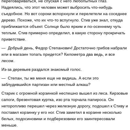
переговариваться, не спуская с него любопытных глаз.
Надеялись, что этот человек может выбросить что-нибудь
съедобное. Но вот сороки вспорхнули и перелетели на соседнее
дерево. Похоже, что их что-то вспугнуло. Стив уже знал, откуда
приближается объект. Солнце было ярким и по-осеннему чуть
теплым. Стив примерно определил, в какую сторону прокричать
приветствие.
— Добрый день, Федор Степанович! Достаточно грибов набрали
или в магазин топать придется? Километра два ведь, и все
лесом.
Из-за деревьев раздался знакомый голос.
— Степан, ты же меня еще не видишь. А если это
заблудившийся партизан или местный алкаш?
Старик с огромной корзинкой неспешно вышел из леса. Кирзовые
сапоги, брезентовая куртка, изо рта торчала папироса. Он
неторопливо перешел через железную дорогу, подошел к Стиву и
поставил корзинку у его ног. Стив заметил в корзине несколько
белых, подосиновики и подберезовики его заинтересовали
меньше.