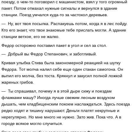
поезду, о чем-то поговорил с машинистом, взял у того огромный
пакет. Потом отмахал нужные сигналы и вернулся в здание
станции. Поезд умчался куда-то за частокол деревьев.
— Ну, вот твоя посылка. Распакуешь потом, когда я в лес пойду.
Кто его знает, что твои знакомые тебе прислать могли. А здание
станции ветхое, его не жалко.
Федор осторожно поставил пакет в угол и сел за стол.
— Добрый вы Федор Степанович, и заботливый.
Кривая улыбка Стива была закономерной реакцией на шутку
Федора. Тот молча налил себе еще один стакан самогона. Он
выпил его молча, без тоста. Крякнул и закусил полной ложкой
жареных грибов.
— Ты спрашивал, почему я в этой дыре сижу и поездам
флажками машу? Иногда лучше свежим лесным воздухом
дышать, чем кладбищенским покоем наслаждаться. Здесь поезда
редко ходят и тишину нарушают. Деньги платят некрупные и
нерегулярно. Но мне много не нужно. Зато жив. Пока что. А в
городе всякое могло случиться.