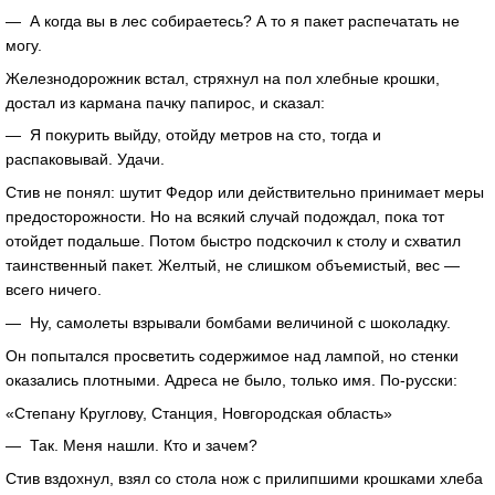
— А когда вы в лес собираетесь? А то я пакет распечатать не
могу.
Железнодорожник встал, стряхнул на пол хлебные крошки,
достал из кармана пачку папирос, и сказал:
— Я покурить выйду, отойду метров на сто, тогда и
распаковывай. Удачи.
Стив не понял: шутит Федор или действительно принимает меры
предосторожности. Но на всякий случай подождал, пока тот
отойдет подальше. Потом быстро подскочил к столу и схватил
таинственный пакет. Желтый, не слишком объемистый, вес —
всего ничего.
— Ну, самолеты взрывали бомбами величиной с шоколадку.
Он попытался просветить содержимое над лампой, но стенки
оказались плотными. Адреса не было, только имя. По-русски:
«Степану Круглову, Станция, Новгородская область»
— Так. Меня нашли. Кто и зачем?
Стив вздохнул, взял со стола нож с прилипшими крошками хлеба