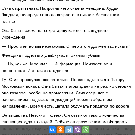
Стив открыл глаза. Напротив него сидела женщина. Худая,
бледная, неопределенного возраста, в очках и бесцветном
платье.
Она была похожа на секретаршу какого-то занудного
учреждения.
— Простите, но мы незнакомы. С чего это я должен вас искать?
Женщина подловато улыбнулась тонкими губами.
— Ну, как же. Мое имя — Информация. Неизвестная и
непонятная. И я такая загадочная…
Тут Стив проснулся окончательно. Поезд подъезжал к Питеру.
Московский вокзал. Стив бывал в этом здании не раз, но сегодня
оно казалось особенно промозглым. Стив сверился с
расписанием: подыскал подходящий поезд в обратном
направлении. Время есть. Детали обдумать придется по дороге.
Он вышел на Невский. Толчея. Он отвык от такого количества
спешащих куда-то людей. Сейчас он сразу вспомнил Федора и
понял, почему тому так спокойно на заброшенной станции в лесу.
Уже ради этого ему стоило уезжать из больших городов. Откуда и