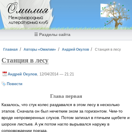
Перейти к основному содержанию
Омилия
Международный
литературный клуб
☰ Разделы сайта
Вы здесь
Главная
Авторы «Омилии»
Андрей Окулов
Станция в лесу
Станция в лесу
Андрей Окулов
, 12/04/2014 — 21:21
Повести
Глава первая
Казалось, что стук колес раздавался в этом лесу в несколько
этапов. Сначала он был нечетким эхом за горизонтом. Чем-то
вроде непроверенных слухов. Потом затихал в птичьем щебете и
шорохе листьев. А уж потом нагло вырывался наружу в
сопровождении поезда.