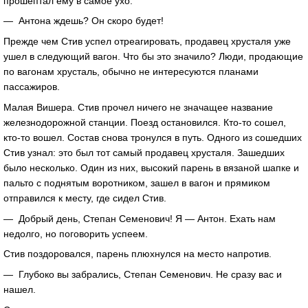
прошептал ему в самое ухо:
— Антона ждешь? Он скоро будет!
Прежде чем Стив успел отреагировать, продавец хрусталя уже
ушел в следующий вагон. Что бы это значило? Люди, продающие
по вагонам хрусталь, обычно не интересуются планами
пассажиров.
Малая Вишера. Стив прочел ничего не значащее название
железнодорожной станции. Поезд остановился. Кто-то сошел,
кто-то вошел. Состав снова тронулся в путь. Одного из сошедших
Стив узнал: это был тот самый продавец хрусталя. Зашедших
было несколько. Один из них, высокий парень в вязаной шапке и
пальто с поднятым воротником, зашел в вагон и прямиком
отправился к месту, где сидел Стив.
— Добрый день, Степан Семенович! Я — Антон. Ехать нам
недолго, но поговорить успеем.
Стив поздоровался, парень плюхнулся на место напротив.
— Глубоко вы забрались, Степан Семенович. Не сразу вас и
нашел.