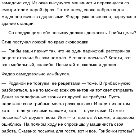
замедлил ход. Из окна высунулся машинист и перекинулся со
смотрителем парой фраз. Потом поезд снова набрал ход и
медленно исчез за деревьями. Федор, уже неспешно, вернулся в
здание станции.
— Со следующим тебе посылку должны доставить. Грибы целы?
Стив постучал ложкой по краю сковородки.
— Грибы ваши пахнут так, что не один парижский ресторан за
рецепт отвалил бы вам немало. А от кого посылка? Кстати, вот
ваш мобильный, спасибо. Посчитайте, сколько я должен.
Федор самодовольно улыбнулся.
— Родиной не торгуем, ее рецептами — тоже. В грибах нужно
разбираться, а не то можно всех клиентов на тот свет отправить.
Денег за телефонные звонки от друзей не требуем. Пусть
парижане свои грибные места разведывают. И жарят их потом:
хоть — с лягушачьими лапками, хоть — с улитками. От кого
посылка? От друзей твоих. Или — от врагов. А может, и адресом
ошиблись. На полном ходу не спросишь: у машиниста своя
работа. Сказано: посылка для гостя, вот и все. Грибочки готовы?