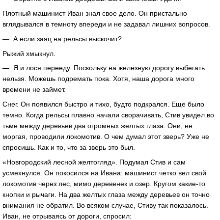
Плотный машинист Иван знал свое дело. Он пристально
вглядывался в темноту впереди и не задавал лишних вопросов.
— А если заяц на рельсы выскочит?
Рыжий хмыкнул.
— Я и лося перееду. Поскольку на железную дорогу выбегать
нельзя. Можешь подремать пока. Хотя, наша дорога много
времени не займет.
Снег. Он появился быстро и тихо, будто подкрался. Еще было
темно. Когда рельсы плавно начали сворачивать, Стив увидел во
тьме между деревьев два огромных желтых глаза. Они, не
моргая, проводили локомотив. О чем думал этот зверь? Уже не
спросишь. Как и то, что за зверь это был.
«Новгородский лесной желтогляд». Подумал Стив и сам
усмехнулся. Он покосился на Ивана: машинист четко вел свой
локомотив через лес, мимо деревенек и озер. Кругом какие-то
кнопки и рычаги. На два желтых глаза между деревьев он точно
внимания не обратил. Во всяком случае, Стиву так показалось.
Иван, не отрываясь от дороги, спросил: