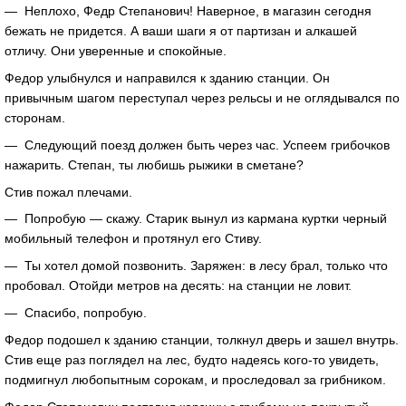
— Неплохо, Федр Степанович! Наверное, в магазин сегодня
бежать не придется. А ваши шаги я от партизан и алкашей
отличу. Они уверенные и спокойные.
Федор улыбнулся и направился к зданию станции. Он
привычным шагом переступал через рельсы и не оглядывался по
сторонам.
— Следующий поезд должен быть через час. Успеем грибочков
нажарить. Степан, ты любишь рыжики в сметане?
Стив пожал плечами.
— Попробую — скажу. Старик вынул из кармана куртки черный
мобильный телефон и протянул его Стиву.
— Ты хотел домой позвонить. Заряжен: в лесу брал, только что
пробовал. Отойди метров на десять: на станции не ловит.
— Спасибо, попробую.
Федор подошел к зданию станции, толкнул дверь и зашел внутрь.
Стив еще раз поглядел на лес, будто надеясь кого-то увидеть,
подмигнул любопытным сорокам, и проследовал за грибником.