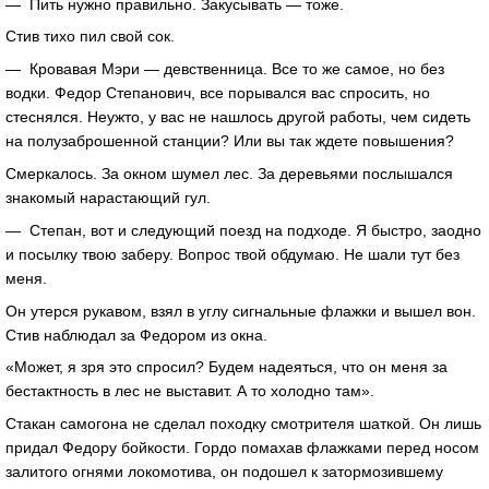
— Пить нужно правильно. Закусывать — тоже.
Стив тихо пил свой сок.
— Кровавая Мэри — девственница. Все то же самое, но без
водки. Федор Степанович, все порывался вас спросить, но
стеснялся. Неужто, у вас не нашлось другой работы, чем сидеть
на полузаброшенной станции? Или вы так ждете повышения?
Смеркалось. За окном шумел лес. За деревьями послышался
знакомый нарастающий гул.
— Степан, вот и следующий поезд на подходе. Я быстро, заодно
и посылку твою заберу. Вопрос твой обдумаю. Не шали тут без
меня.
Он утерся рукавом, взял в углу сигнальные флажки и вышел вон.
Стив наблюдал за Федором из окна.
«Может, я зря это спросил? Будем надеяться, что он меня за
бестактность в лес не выставит. А то холодно там».
Стакан самогона не сделал походку смотрителя шаткой. Он лишь
придал Федору бойкости. Гордо помахав флажками перед носом
залитого огнями локомотива, он подошел к затормозившему