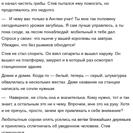
и начал чистить грибы. Стив пытался ему помогать, но
продолжалось это недолго.
— И чему вас только в Англии учат! Ты мне так половину
сегодняшнего урожая загубишь. Я сам лучше управлюсь, а ты
пока сходи, за лесом понаблюдай: мобильный я тебе дал.
Спроси у своих: что нынче у вашей королевы на завтрак.
Убежден, что без рыжиков обходится!
Стив не стал спорить. Он взял сигареты и вышел наружу. Он
вышел на платформу, закурил и в который раз осмотрел
станционное здание.
Домик и домик. Когда-то — белый, теперь — серый, штукатурка
обвалилась в нескольких местах. Даже название на станции
написать не сочли нужным.
— Наверное, не столь она и значительна. Кому нужно, тот и так
знает, а остальным это ни к чему. Впрочем, мне это на руку. Хотя
и не прячусь, просто, зачем зря привлекать к себе внимание?
Любопытные сороки опять уселись на ветви ближайших деревьев
и принялись сплетничать об увиденном человеке. Стив
усмехнулся.