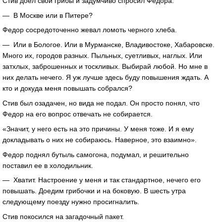
Стив доел свои грибы и задумчиво спросил Федора:
— В Москве или в Питере?
Федор сосредоточенно жевал ломоть черного хлеба.
— Или в Бологое. Или в Мурманске, Владивостоке, Хабаровске.
Много их, городов разных. Пыльных, суетливых, наглых. Или
затхлых, заброшенных и тоскливых. Выбирай любой. Но мне в
них делать нечего. Я уж лучше здесь буду повышения ждать. А
кто и докуда меня повышать собрался?
Стив был озадачен, но вида не подал. Он просто понял, что
Федор на его вопрос отвечать не собирается.
«Значит, у него есть на это причины. У меня тоже. И я ему
докладывать о них не собираюсь. Наверное, это взаимно».
Федор поднял бутыль самогона, подумал, и решительно
поставил ее в холодильник.
— Хватит. Настроение у меня и так стандартное, нечего его
повышать. Доедим грибочки и на боковую. В шесть утра
следующему поезду нужно просигналить.
Стив покосился на загадочный пакет.