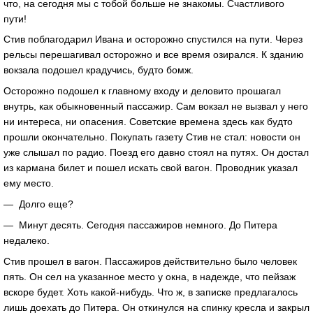
что, на сегодня мы с тобой больше не знакомы. Счастливого
пути!
Стив поблагодарил Ивана и осторожно спустился на пути. Через
рельсы перешагивал осторожно и все время озирался. К зданию
вокзала подошел крадучись, будто бомж.
Осторожно подошел к главному входу и деловито прошагал
внутрь, как обыкновенный пассажир. Сам вокзал не вызвал у него
ни интереса, ни опасения. Советские времена здесь как будто
прошли окончательно. Покупать газету Стив не стал: новости он
уже слышал по радио. Поезд его давно стоял на путях. Он достал
из кармана билет и пошел искать свой вагон. Проводник указал
ему место.
— Долго еще?
— Минут десять. Сегодня пассажиров немного. До Питера
недалеко.
Стив прошел в вагон. Пассажиров действительно было человек
пять. Он сел на указанное место у окна, в надежде, что пейзаж
вскоре будет. Хоть какой-нибудь. Что ж, в записке предлагалось
лишь доехать до Питера. Он откинулся на спинку кресла и закрыл