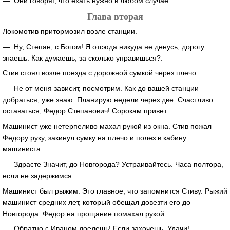
— Они говорят, что ехать нужно в любом случае.
Глава вторая
Локомотив притормозил возле станции.
— Ну, Степан, с Богом! Я отсюда никуда не денусь, дорогу
знаешь. Как думаешь, за сколько управишься?:
Стив стоял возле поезда с дорожной сумкой через плечо.
— Не от меня зависит, посмотрим. Как до вашей станции
добраться, уже знаю. Планирую недели через две. Счастливо
оставаться, Федор Степанович! Сорокам привет.
Машинист уже нетерпеливо махал рукой из окна. Стив пожал
Федору руку, закинул сумку на плечо и полез в кабину
машиниста.
— Здрасте Значит, до Новгорода? Устраивайтесь. Часа полтора,
если не задержимся.
Машинист был рыжим. Это главное, что запомнится Стиву. Рыжий
машинист средних лет, который обещал довезти его до
Новгорода. Федор на прощание помахал рукой.
— Обратно с Иваном доедешь! Если захочешь. Удачи!