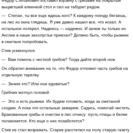
Федор Степанович поставил корзину с грибами на покрытый
выцветшей клеенкой стол и сел на табурет рядом.
— Степан, ты все еще ждешь кого? К каждому поезду бегаешь,
на лес из окна глядишь. Я уже давно нашел все, что искал. А
остальное потерял. Надеюсь — надежно. И зачем ты только из
Англии в наше захолустье приехал? Должно быть, чтобы рыжики
в сметане попробовать.
Стив усмехнулся.
— Вам помочь с чисткой грибов? Тогда дайте второй нож.
Он обратил внимание на то, что Федор отложил часть грибов на
отдельную тарелку.
— Зачем это? Или они ядовитые?
Грибник мотнул головой.
— Это и есть рыжики. Их будем готовить, когда за сметаной
сходим. А пока что остальные зажарим. Садись, помогай чистить.
Бракованные грибы и очистки в лес отнесу: пусть птицы и белки
полакомятся. Кто еще о них позаботится?
Стив не стал возражать. Старик расстелил на полу старую газету