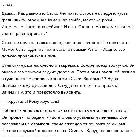
глаза.
Даша… Как давно это было. Лет пять. Остров на Ладоге, кусты
гречишника, огромная каменная глыба, моховые розы.
Интересно, какая она сейчас? И сын. Степан. На каком языке он
учится разговаривать?
Стив взглянул на пассажиров, сидящих в вагоне. Человек пять.
Может быть, один из них и есть тот самый Антон? Ладно, все
должно проясниться в пути.
Стив откинулся на кресло и задремал. Вскоре поезд тронулся. За
окнами замелькали редкие деревья. Потом они начали сбиваться
в кучи, пока не слились в знакомый лес. Знакомый? Ну, да.
Знакомый ему русский лес. Откуда он только что приехал.
Зачем? Ну, это и предстояло выяснить.
— Хрусталь! Кому хрусталь!
Небритый человек с огромной клетчатой сумкой вошел в вагон.
Он прошел по рядам, лицо его было усталым и ленивым. Все
пассажиры не отрывали своих взглядов от пейзажа за окнами.
Человек с сумкой поравнялся со Стивом. Вдруг, он наклонился и