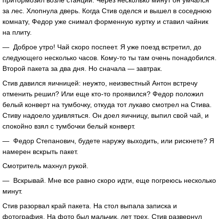
притормозил возле станции. Через несколько минут он умчался
за лес. Хлопнула дверь. Когда Стив оделся и вышел в соседнюю
комнату, Федор уже снимал форменную куртку и ставил чайник
на плиту.
— Доброе утро! Чай скоро поспеет. Я уже поезд встретил, до
следующего несколько часов. Кому-то ты там очень понадобился.
Второй пакета за два дня. Но сначала — завтрак.
Стив давился яичницей: неужто, неизвестный Антон встречу
отменить решил? Или еще кто-то проявился? Федор положил
белый конверт на тумбочку, откуда тот лукаво смотрел на Стива.
Стиву надоело удивляться. Он доел яичницу, выпил свой чай, и
спокойно взял с тумбочки белый конверт.
— Федор Степанович, будете наружу выходить, или рискнете? Я
намерен вскрыть пакет.
Смотритель махнул рукой.
— Вскрывай. Мне все равно скоро идти, еще погреюсь несколько
минут.
Стив разорвал край пакета. На стол выпала записка и
фотография. На фото был мальчик, лет трех. Стив развернул