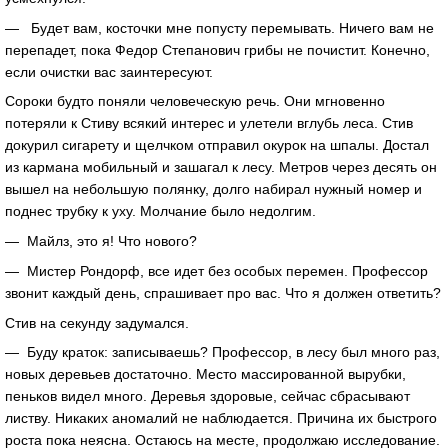
— Будет вам, косточки мне попусту перемывать. Ничего вам не
перепадет, пока Федор Степанович грибы не почистит. Конечно,
если очистки вас заинтересуют.
Сороки будто поняли человеческую речь. Они мгновенно
потеряли к Стиву всякий интерес и улетели вглубь леса. Стив
докурил сигарету и щелчком отправил окурок на шпалы. Достал
из кармана мобильный и зашагал к лесу. Метров через десять он
вышел на небольшую полянку, долго набирал нужный номер и
поднес трубку к уху. Молчание было недолгим.
— Майлз, это я! Что нового?
— Мистер Рондорф, все идет без особых перемен. Профессор
звонит каждый день, спрашивает про вас. Что я должен ответить?
Стив на секунду задумался.
— Буду краток: записываешь? Профессор, в лесу был много раз,
новых деревьев достаточно. Место массированной вырубки,
пеньков видел много. Деревья здоровые, сейчас сбрасывают
листву. Никаких аномалий не наблюдается. Причина их быстрого
роста пока неясна. Остаюсь на месте, продолжаю исследование.