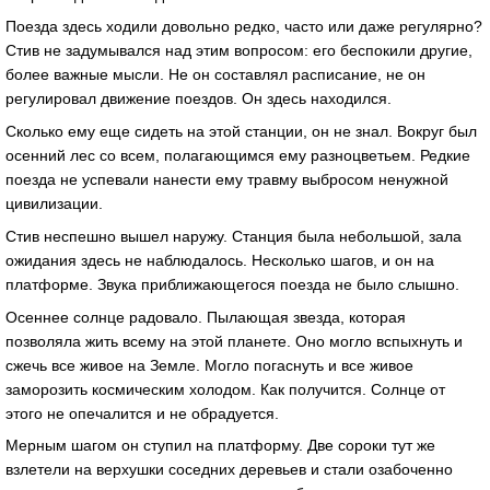
Поезда здесь ходили довольно редко, часто или даже регулярно?
Стив не задумывался над этим вопросом: его беспокили другие,
более важные мысли. Не он составлял расписание, не он
регулировал движение поездов. Он здесь находился.
Сколько ему еще сидеть на этой станции, он не знал. Вокруг был
осенний лес со всем, полагающимся ему разноцветьем. Редкие
поезда не успевали нанести ему травму выбросом ненужной
цивилизации.
Стив неспешно вышел наружу. Станция была небольшой, зала
ожидания здесь не наблюдалось. Несколько шагов, и он на
платформе. Звука приближающегося поезда не было слышно.
Осеннее солнце радовало. Пылающая звезда, которая
позволяла жить всему на этой планете. Оно могло вспыхнуть и
сжечь все живое на Земле. Могло погаснуть и все живое
заморозить космическим холодом. Как получится. Солнце от
этого не опечалится и не обрадуется.
Мерным шагом он ступил на платформу. Две сороки тут же
взлетели на верхушки соседних деревьев и стали озабоченно