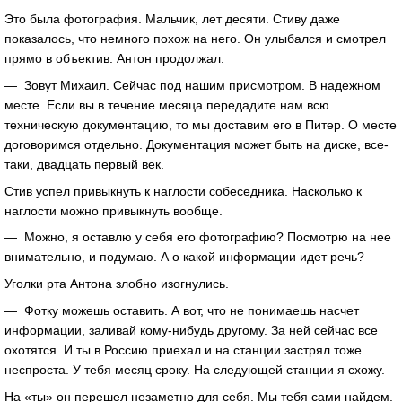
Это была фотография. Мальчик, лет десяти. Стиву даже
показалось, что немного похож на него. Он улыбался и смотрел
прямо в объектив. Антон продолжал:
— Зовут Михаил. Сейчас под нашим присмотром. В надежном
месте. Если вы в течение месяца передадите нам всю
техническую документацию, то мы доставим его в Питер. О месте
договоримся отдельно. Документация может быть на диске, все-
таки, двадцать первый век.
Стив успел привыкнуть к наглости собеседника. Насколько к
наглости можно привыкнуть вообще.
— Можно, я оставлю у себя его фотографию? Посмотрю на нее
внимательно, и подумаю. А о какой информации идет речь?
Уголки рта Антона злобно изогнулись.
— Фотку можешь оставить. А вот, что не понимаешь насчет
информации, заливай кому-нибудь другому. За ней сейчас все
охотятся. И ты в Россию приехал и на станции застрял тоже
неспроста. У тебя месяц сроку. На следующей станции я схожу.
На «ты» он перешел незаметно для себя. Мы тебя сами найдем.