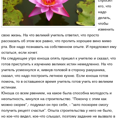
спросил
его, что
надо
делать,
чтобы
изменить
свою жизнь. На что великий учитель ответил, что просто
рассказать об этом все равно, что пролить хорошее вино мимо
рта. Все надо познавать на собственном опыте. И предложил ему
остаться, если хочет.
На следующее утро юноша опять пришел к учителю и сказал, что
готов приступить к изучению великих истин немедленно. На что
учитель усмехнулся и, кивнув головой в сторону ракушника,
сказал, что надо построить летнюю кухню. Если юноша готов
помочь, то в оставшееся время учитель готов учить его великим
истинам.
Юноша со всем рвением, на какое была способна молодость и
неопытность, кинулся на строительство. “Покончу с этим как
можно скорее”,- подумал он про себя, - “зато поскорее смогу
получить рецепт счастья”. Опыта строительства у него не было,
но кое-что видел, кое-что слышал, поэтому задание не вызвало в