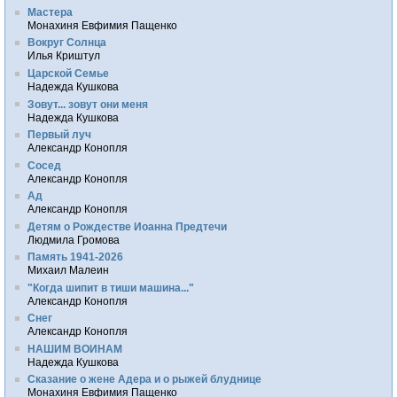
Мастера
Монахиня Евфимия Пащенко
Вокруг Солнца
Илья Криштул
Царской Семье
Надежда Кушкова
Зовут... зовут они меня
Надежда Кушкова
Первый луч
Александр Конопля
Сосед
Александр Конопля
Ад
Александр Конопля
Детям о Рождестве Иоанна Предтечи
Людмила Громова
Память 1941-2026
Михаил Малеин
"Когда шипит в тиши машина..."
Александр Конопля
Снег
Александр Конопля
НАШИМ ВОИНАМ
Надежда Кушкова
Сказание о жене Адера и о рыжей блуднице
Монахиня Евфимия Пащенко