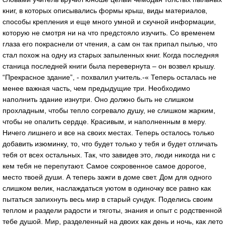
книг, в которых описывались формы крыш, виды материалов,
способы крепления и еще много умной и скучной информации,
которую не смотря ни на что предстояло изучить. Со временем
глаза его покраснели от чтения, а сам он так припал пылью, что
стал похож на одну из старых запыленных книг. Когда последняя
станица последней книги была перевернута – он возвел крышу.
“Прекрасное здание”, - похвалил учитель.-« Теперь осталась не
менее важная часть, чем предыдущие три. Необходимо
наполнить здание изнутри. Оно должно быть не слишком
прохладным, чтобы тепло согревало душу, не слишком жарким,
чтобы не опалить сердце. Красивым, и наполненным в меру.
Ничего лишнего и все на своих местах. Теперь осталось только
добавить изюминку, то, что будет только у тебя и будет отличать
тебя от всех остальных. Так, что завидев это, люди никогда ни с
кем тебя не перепутают. Самое сокровенное самое дорогое,
место твоей души. А теперь зажги в доме свет. Дом для одного
слишком велик, наслаждаться уютом в одиночку все равно как
пытаться запихнуть весь мир в старый сундук. Поделись своим
теплом и раздели радости и тяготы, знания и опыт с родственной
тебе душой. Мир, разделенный на двоих как день и ночь, как лето