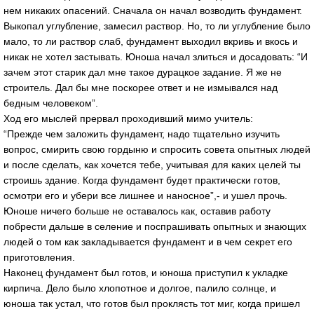
нем никаких опасений. Сначала он начал возводить фундамент.
Выкопал углубление, замесил раствор. Но, то ли углубление было
мало, то ли раствор слаб, фундамент выходил вкривь и вкось и
никак не хотел застывать. Юноша начал злиться и досадовать: “И
зачем этот старик дал мне такое дурацкое задание. Я же не
строитель. Дал бы мне поскорее ответ и не измывался над
бедным человеком”.
Ход его мыслей прервал проходивший мимо учитель:
“Прежде чем заложить фундамент, надо тщательно изучить
вопрос, смирить свою гордыню и спросить совета опытных людей
и после сделать, как хочется тебе, учитывая для каких целей ты
строишь здание. Когда фундамент будет практически готов,
осмотри его и убери все лишнее и наносное”,- и ушел прочь.
Юноше ничего больше не оставалось как, оставив работу
побрести дальше в селение и поспрашивать опытных и знающих
людей о том как закладывается фундамент и в чем секрет его
приготовления.
Наконец фундамент был готов, и юноша приступил к укладке
кирпича. Дело было хлопотное и долгое, палило солнце, и
юноша так устал, что готов был проклясть тот миг, когда пришел