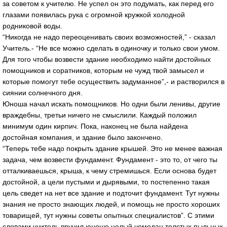
за советом к учителю. Не успел он это подумать, как перед его
глазами появилась рука с огромной кружкой холодной
родниковой воды.
“Никогда не надо переоценивать своих возможностей,” - сказал
Учитель.- “Не все можно сделать в одиночку и только свои умом.
Для того чтобы возвести здание необходимо найти достойных
помощников и соратников, которым не чужд твой замысел и
которые помогут тебе осуществить задуманное”,- и растворился в
сиянии солнечного дня.
Юноша начал искать помощников. Но одни были ленивы, другие
враждебны, третьи ничего не смыслили. Каждый положил
минимум один кирпич. Пока, наконец не была найдена
достойная компания, и здание было закончено.
“Теперь тебе надо покрыть здание крышей. Это не менее важная
задача, чем возвести фундамент. Фундамент - это то, от чего ты
отталкиваешься, крыша, к чему стремишься. Если основа будет
достойной, а цели пустыми и дырявыми, то постепенно такая
цель сведет на нет все здание и подточит фундамент. Тут нужны
знания не просто знающих людей, и помощь не просто хороших
товарищей, тут нужны советы опытных специалистов”. С этими
словами учитель вручил юноше целый чемодан толстых пыльных