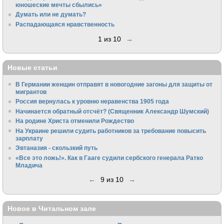
юношеские мечты сбылись»
Думать или не думать?
Распадающаяся нравственность
1 из 10
→
Новые статьи
В Германии женщин отправят в новогодние загоны для защиты от
мигрантов
Россия вернулась к уровню неравенства 1905 года
Начинается обратный отсчёт? (Священник Александр Шумский)
На родине Христа отменили Рождество
На Украине решили судить работников за требование повысить
зарплату
Эвтаназия - скользкий путь
«Все это ложь!». Как в Гааге судили сербского генерала Ратко
Младича
←
9 из 10
→
Новое в Читальном зале