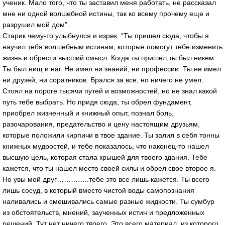
ученик. Мало того, что ты заставил меня работать, не рассказал
мне ни одной волшебной истины, так ко всему прочему еще и
разрушил мой дом”.
Старик чему-то улыбнулся и изрек: “Ты пришел сюда, чтобы я
научил тебя волшебным истинам, которые помогут тебе изменить
жизнь и обрести высший смысл. Когда ты пришел,ты был никем.
Ты был нищ и наг. Не имел ни знаний, ни профессии. Ты не имел
ни друзей, ни соратников. Брался за все, но ничего не умел.
Стоял на пороге тысячи путей и возможностей, но не знал какой
путь тебе выбрать. Но придя сюда, ты обрел фундамент,
приобрел жизненный и книжный опыт, познал боль,
разочарования, предательство и цену настоящим друзьям,
которые положили кирпичи в твое здание. Ты залил в себя тонны
книжных мудростей, и тебе показалось, что наконец-то нашел
высшую цель, которая стала крышей для твоего здания. Тебе
кажется, что ты нашел место своей силы и обрел свое второе я.
Но увы мой друг…………..тебе это все лишь кажется. Ты всего
лишь сосуд, в который вместо чистой воды самопознания
наливались и смешивались самые разные жидкости. Ты сумбур
из обстоятельств, мнений, заученных истин и предложенных
решений. Тут нет ничего твоего. Это всего материал, из которого