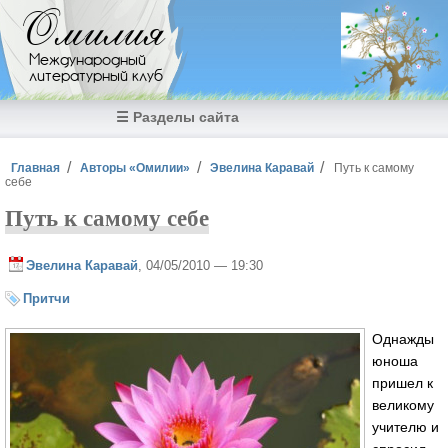
Перейти к основному содержанию
Омилия
Международный
литературный клуб
☰ Разделы сайта
Вы здесь
Главная
Авторы «Омилии»
Эвелина Каравай
Путь к самому
себе
Путь к самому себе
Эвелина Каравай
, 04/05/2010 — 19:30
Притчи
Однажды
юноша
пришел к
великому
учителю и