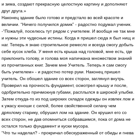
и зима, создают прекрасную целостную картину и дополняют
друг друга.»
Наконец здание было готово и предстало во всей красоте и
величии. “Ничего получился домик” - радостно подумал ученик.
-“Пожалуй, поселюсь тут рядом с учителем. И вообще не так мне
и нужны эти чудесные истины. Когда я пришел сюда я был нищ и
наг. Теперь я знаю строительное ремесло и всегда смогу добыть
себе кусок хлеба. У меня есть крыша над головой, мне есть, где
приклонить голову, и голова моя напичкана множеством знаний
из прочитанных книг. Зачем мне Учитель .Теперь я сам смогу
быть учителем» - и радостно потер руки. Наконец пришел
учитель. Он обошел здание со всех сторон, заглянул внутрь.
Проверил на прочность фундамент, осмотрел крышу и после,
одобрительно причмокнув губами, расплылся в широкой улыбке.
Затем откуда-то из под широких складок одежды он извлек лом и
к ужасу юноши с силой, более свойственной силачу чем
дряхлому старику, обрушил лом на здание. Он крушил его со
всех сторон, не дав опомниться собравшимся, пока от дома не
остался только фундамент и куски мусора.
“Что ты наделал? - прокричал обескураженный от обиды и гнева