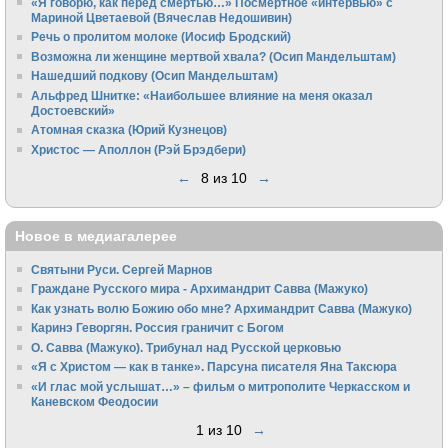
«Я говорю, как перед смертью…» Посмертное «интервью» с
Мариной Цветаевой (Вячеслав Недошивин)
Речь о пролитом молоке (Иосиф Бродский)
Возможна ли женщине мертвой хвала? (Осип Мандельштам)
Нашедший подкову (Осип Мандельштам)
Альфред Шнитке: «Наибольшее влияние на меня оказал
Достоевский»
Атомная сказка (Юрий Кузнецов)
Христос — Аполлон (Рэй Брэдбери)
←
8 из 10
→
Новое в медиагалерее
Святыни Руси. Сергей Марнов
Граждане Русского мира - Архимандрит Савва (Мажуко)
Как узнать волю Божию обо мне? Архимандрит Савва (Мажуко)
Каринэ Геворгян. Россия граничит с Богом
О. Савва (Мажуко). Трибунал над Русской церковью
«Я с Христом — как в танке». Парсуна писателя Яна Таксюра
«И глас мой услышат…» – фильм о митрополите Черкасском и
Каневском Феодосии
1 из 10
→