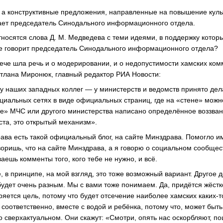
 а конструктивные предложения, направленные на повышение куль
ает председатель Синодального информационного отдела.
тносятся слова Д. М. Медведева с теми идеями, в поддержку которы
е говорит председатель Синодального информационного отдела?
рече шла речь и о модерировании, и о недопустимости хамских ком
етлана Миронюк, главный редактор РИА Новости:
у наших западных коллег — у министерств и ведомств принято дел
оциальных сетях в виде официальных страниц, где на «стене» можн
ене» МЧС или другого министерства написано определённое воззва
ста, это открытый механизм».
рава есть такой официальный блог, на сайте Минздрава. Помогло и
воришь, что на сайте Минздрава, а я говорю о социальном сообщес
ешь комменты того, кого тебе не нужно, и всё.
, в принципе, на мой взгляд, это тоже возможный вариант. Другое д
 будет очень разным. Мы с вами тоже понимаем. Да, придётся жёстк
ряется цель, потому что будет отсечение наиболее хамских каких-т
соответственно, вместе с водой и ребёнка, потому что, может быть
о сверхактуальном. Они скажут: «Смотри, опять нас оскорбляют, 