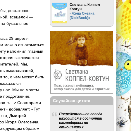
Светлана Коппел-
Ковтун
бы, достаточно
«Жена Океана
чной, всецелой —
(DiskBook)»
 на буквальное
лась 29 апреля
том можно ознакомиться
енту напомнил главный
которая заключается
читателей. Мы,
ить высказываний,
я то, о чём может быть
высказался
 у нас. Мы не можем
ое продолжение.
Случайная цитата
иков. <…> Соавторами
нт» добавляет: «Тут
Посредственное всегда
о то, Дмитрий
находится в состоянии
про Игоря Олеговича,
самообороны по
отношению к
я следующим образом: