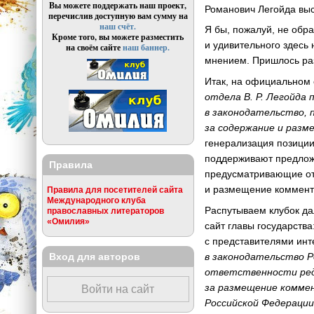
Вы можете поддержать наш проект,
Романович Легойда выс
перечислив доступную вам сумму на
наш счёт.
Я бы, пожалуй, не обр
Кроме того, вы можете разместить
и удивительного здесь
на своём сайте
наш баннер.
мнением. Пришлось ра
Итак, на официальном 
отдела В. Р. Легойда
в законодательство,
за содержание и раз
генерализация позици
поддерживают предложе
Правила
предусматривающие отв
и размещение коммента
Правила для посетителей сайта
Международного клуба
Распутываем клубок д
православных литераторов
«Омилия»
сайт главы государств
с представителями ин
Вход для авторов
в законодательство Р
ответственности ред
за размещение комме
Войти на сайт
Российской Федерации