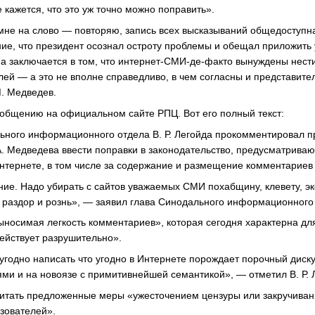
 кажется, что это уж точно можно поправить».
мне на слово — повторяю, запись всех высказываний общедоступна
ие, что президент осознал остроту проблемы и обещал приложить
а заключается в том, что интернет-СМИ-де-факто вынуждены нести
лей — а это не вполне справедливо, в чем согласны и представите
М. Медведев.
ообщению на официальном сайте РПЦ. Вот его полный текст:
ьного информационного отдела В. Р. Легойда прокомментировал 
А. Медведева ввести поправки в законодательство, предусматрива
нтернете, в том числе за содержание и размещение комментариев 
ие. Надо убирать с сайтов уважаемых СМИ похабщину, клевету, э
раздор и рознь», — заявил глава Синодального информационного
выносимая легкость комментариев», которая сегодня характерна д
действует разрушительно».
 угодно написать что угодно в Интернете порождает порочный диск
ми и на новоязе с примитивнейшей семантикой», — отметил В. Р. 
читать предложенные меры «ужесточением цензуры или закручива
зователей».