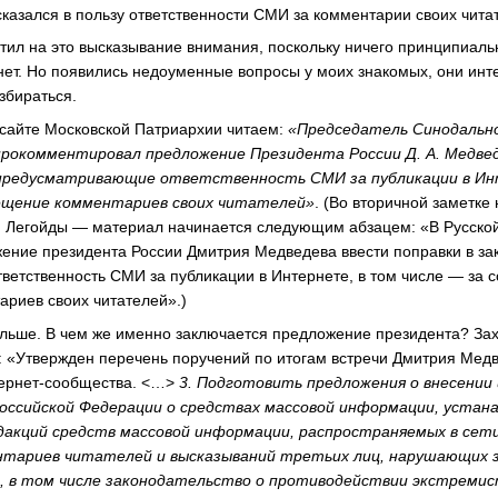
казался в пользу ответственности СМИ за комментарии своих чита
атил на это высказывание внимания, поскольку ничего принципиаль
 нет. Но появились недоуменные вопросы у моих знакомых, они ин
збираться.
сайте Московской Патриархии читаем:
«Председатель Синодальн
 прокомментировал предложение Президента России Д. А. Медве
 предусматривающие ответственность СМИ за публикации в Ин
мещение комментариев своих читателей»
. (Во вторичной заметке
и Легойды — материал начинается следующим абзацем: «В Русско
ние президента России Дмитрия Медведева ввести поправки в за
етственность СМИ за публикации в Интернете, в том числе — за 
риев своих читателей».)
альше. В чем же именно заключается предложение президента? З
а: «Утвержден перечень поручений по итогам встречи Дмитрия Мед
тернет-сообщества. <…>
3. Подготовить предложения о внесении
оссийской Федерации о средствах массовой информации, устан
акций средств массовой информации, распространяемых в сет
нтариев читателей и высказываний третьих лиц, нарушающих 
, в том числе законодательство о противодействии экстреми