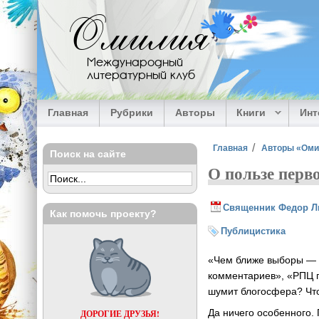
Перейти к основному содержанию
Омилия
Международный
литературный клуб
Главная
Рубрики
Авторы
Книги
Ин
Вы здесь
Главная
Авторы «Ом
Поиск на сайте
О пользе перв
Священник Федор Л
Как помочь проекту?
Публицистика
«Чем ближе выборы — т
комментариев», «РПЦ 
шумит блогосфера? Чт
Да ничего особенного.
ДОРОГИЕ ДРУЗЬЯ!