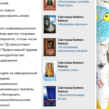
«Ксеньюшка, голубка
телей.
Христова»
но нового
тересовались моим
Светлана Коппел-
Ковтун
«Макаровы крылья»
ого информационного
дева ввести поправки
тернете, в том числе
Светлана Коппел-
Ковтун
 на ТД присутствует
«В чуланчике
й Православной Церкви
изношенных вещей»
конодательство,
содержание
Светлана Коппел-
Ковтун
«Сквозь тень»
аходим на официальный
ведева
 изменений
Светлана Коппел-
авливающих пределы
Ковтун
и Интернет,
«Высекательница
Искр»
законодательство
стской