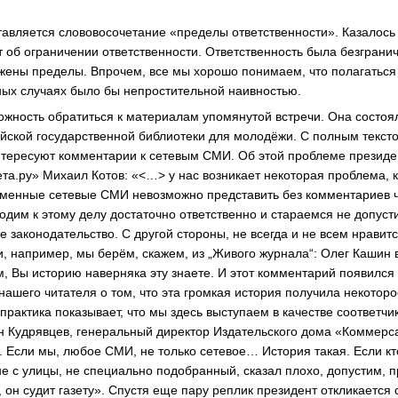
авляется слововосочетание «пределы ответственности». Казалось 
ет об ограничении ответственности. Ответственность была безграни
ожены пределы. Впрочем, все мы хорошо понимаем, что полагаться
ных случаях было бы непростительной наивностью.
зможность обратиться к материалам упомянутой встречи. Она состоя
сийской государственной библиотеки для молодёжи. С полным текс
интересуют комментарии к сетевым СМИ. Об этой проблеме презид
ета.ру» Михаил Котов: «<…> у нас возникает некоторая проблема, 
ременные сетевые СМИ невозможно представить без комментариев 
одим к этому делу достаточно ответственно и стараемся не допуст
законодательство. С другой стороны, не всегда и не всем нравитс
и, например, мы берём, скажем, из „Живого журнала“: Олег Кашин 
 Вы историю наверняка эту знаете. И этот комментарий появился
ашего читателя о том, что эта громкая история получила некотор
рактика показывает, что мы здесь выступаем в качестве соответч
 Кудрявцев, генеральный директор Издательского дома «Коммерса
. Если мы, любое СМИ, не только сетевое… История такая. Если кт
не с улицы, не специально подобранный, сказал плохо, допустим, 
, он судит газету». Спустя еще пару реплик президент откликаетс