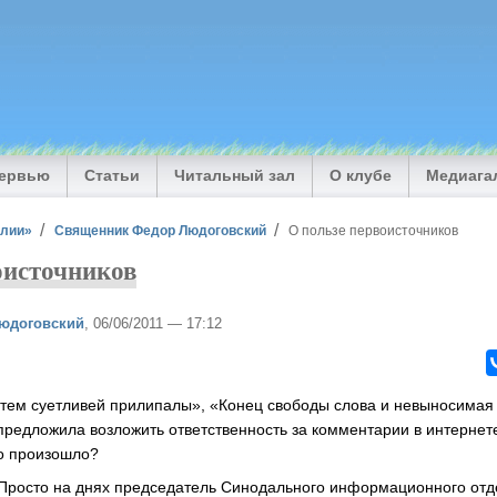
тервью
Статьи
Читальный зал
О клубе
Медиага
илии»
Священник Федор Людоговский
О пользе первоисточников
оисточников
юдоговский
, 06/06/2011 — 17:12
ем суетливей прилипалы», «Конец свободы слова и невыносимая 
предложила возложить ответственность за комментарии в интерне
о произошло?
 Просто на днях председатель Синодального информационного от