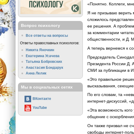
«Понятно. Коллеги, мне
Я не призываю верить 
сложилось представлен
Вопрос психологу
ее решения. А проблем
за комментарии читате
Все ответы на вопросы
общественности, и Д. 
Ответы православных психологов:
А теперь вернемся к с
Никита Яночкин
Екатерина Усачева
Председатель Синодал
Татьяна Бобровских
Президента России Д. 
Анастасия Бондарук
СМИ за публикации в И
Анна Лелик
«Это правильное решен
высказывания, сеющие 
Мы в социальных сетях
По его словам, та «не
ВКонтакте
интернет-дискуссий, «
YouTube
«Эта возможность кого
общение с оскорбления
Он также призвал не с
свободы интернет-поль