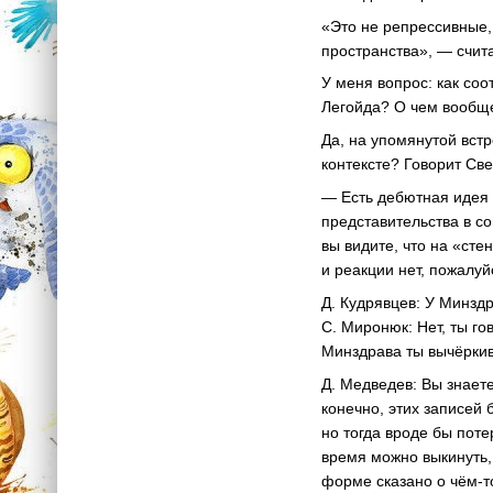
«Это не репрессивные,
пространства», — счит
У меня вопрос: как соо
Легойда? О чем вообщ
Да, на упомянутой вст
контексте? Говорит Св
— Есть дебютная идея 
представительства в с
вы видите, что на «ст
и реакции нет, пожалуй
Д. Кудрявцев: У Минзд
С. Миронюк: Нет, ты го
Минздрава ты вычёркива
Д. Медведев: Вы знаете
конечно, этих записей
но тогда вроде бы поте
время можно выкинуть, 
форме сказано о чём-т