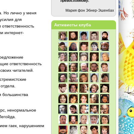
превосходному.
Мария фон Эбнер-Эшенбах
. Но лично у меня
 усилия для
Активисты клуба
 ответственность
ли интернет-
предложение
ющие ответственность
своих читателей.
кстремистские
 отдела.
ля большинства
урс, ненормальное
Легойда.
нием гаек, нарушением