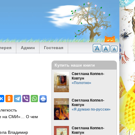
лерея
Админ
Гостевая
Купить наши книги
Светлана Коппел-
Ковтун
«Полотно»
Светлана Коппел-
Ковтун
«Я думаю по-русски»
легкость
те на СМИ»… О чем
Светлана Коппел-
дела Владимир
Ковтун