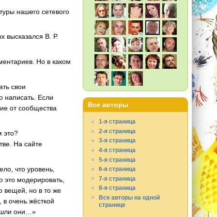
туры нашего сетевого
х высказался В. Р.
ментариев. Но в каком
ать свои
о написать. Если
Все авторы
ние от сообщества
1-я страница
2-я страница
м это?
3-я страница
тве. На сайте
4-я страница
5-я страница
ело, что уровень,
6-я страница
7-я страница
о это модерировать,
8-я страница
о вещей, но в то же
Все авторы на одной
, в очень жёсткой
странице
пошли они…»