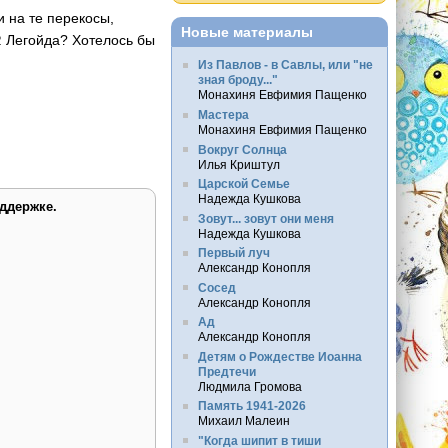
и на те перекосы,
Новые материалы
Р. Легойда? Хотелось бы
Из Павлов - в Савлы, или "не
зная броду..."
Монахиня Евфимия Пащенко
Мастера
Монахиня Евфимия Пащенко
Вокруг Солнца
Илья Криштул
Царской Семье
Надежда Кушкова
ддержке.
Зовут... зовут они меня
Надежда Кушкова
Первый луч
Александр Конопля
Сосед
Александр Конопля
Ад
Александр Конопля
Детям о Рождестве Иоанна
Предтечи
Людмила Громова
Память 1941-2026
Михаил Малеин
"Когда шипит в тиши