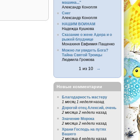
машина..."
Александр Конопля
Снег
Александр Конопля
НАШИМ ВОИНАМ
Надежда Кушкова
Сказание о жене Адера и о
рыжей блуднице
Монахиня Евфимия Пащенко
Можно ли увидеть Бога?
Тайна Святой Троицы
Людмила Громова
1 из 10
→
Новые комментарии
Благодарность мастеру
1 месяц 1 неделя
назад
Дорогой отец Алексий, очень
2 месяца 2 недели
назад
Значение Морока
2 месяца 2 недели
назад
Храни Господь на путях
Вашего
2 месяца 4 недели
назад