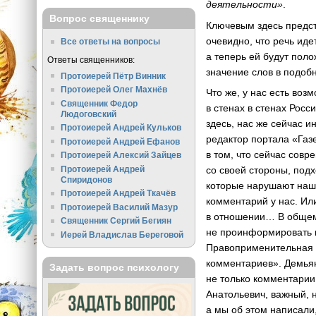
деятельности»
.
Вопрос священнику
Ключевым здесь предст
очевидно, что речь ид
Все ответы на вопросы
а теперь ей будут пол
Ответы священников:
значение слов в подоб
Протоиерей Пётр Винник
Протоиерей Олег Махнёв
Что же, у нас есть во
Священник Федор
в стенах в стенах Рос
Людоговский
здесь, нас же сейчас 
Протоиерей Андрей Кульков
редактор портала «Газ
Протоиерей Андрей Ефанов
в том, что сейчас сов
Протоиерей Алексий Зайцев
Протоиерей Андрей
со своей стороны, подх
Спиридонов
которые нарушают наше 
Протоиерей Андрей Ткачёв
комментарий у нас. Ил
Протоиерей Василий Мазур
в отношении… В общем,
Священник Сергий Бегиян
не проинформировать н
Иерей Владислав Береговой
Правоприменительная п
комментариев». Демьян
Задать вопрос психологу
не только комментарии
Анатольевич, важный, 
а мы об этом написали