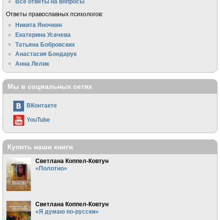
Все ответы на вопросы
Ответы православных психологов:
Никита Яночкин
Екатерина Усачева
Татьяна Бобровских
Анастасия Бондарук
Анна Лелик
Мы в социальных сетях
ВКонтакте
YouTube
Купить наши книги
Светлана Коппел-Ковтун
«Полотно»
Светлана Коппел-Ковтун
«Я думаю по-русски»