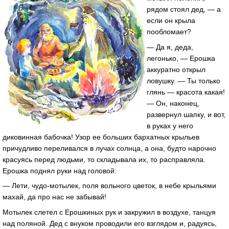
рядом стоял дед, — а
если он крыла
пообломает?
— Да я, деда,
легонько, — Ерошка
аккуратно открыл
ловушку. — Ты только
глянь — красота какая!
— Он, наконец,
развернул шапку, и вот,
в руках у него
диковинная бабочка! Узор ее больших бархатных крыльев
причудливо переливался в лучах солнца, а она, будто нарочно
красуясь перед людьми, то складывала их, то расправляла.
Ерошка поднял руки над головой:
— Лети, чудо-мотылек, поля вольного цветок, в небе крыльями
махай, да про нас не забывай!
Мотылек слетел с Ерошкиных рук и закружил в воздухе, танцуя
над поляной. Дед с внуком проводили его взглядом и, радуясь,