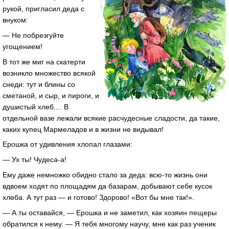
рукой, пригласил деда с
внуком:
— Не побрезгуйте
угощением!
В тот же миг на скатерти
возникло множество всякой
снеди: тут и блины со
сметаной, и сыр, и пироги, и
душистый хлеб.... В
отдельной вазе лежали всякие расчудесные сладости, да такие,
каких купец Мармеладов и в жизни не видывал!
Ерошка от удивления хлопал глазами:
— Ух ты! Чудеса-а!
Ему даже немножко обидно стало за деда: всю-то жизнь они
вдвоем ходят по площадям да базарам, добывают себе кусок
хлеба. А тут раз — и готово! Здорово! «Вот бы мне так!».
— А ты оставайся, — Ерошка и не заметил, как хозяин пещеры
обратился к нему. — Я тебя многому научу, мне как раз ученик