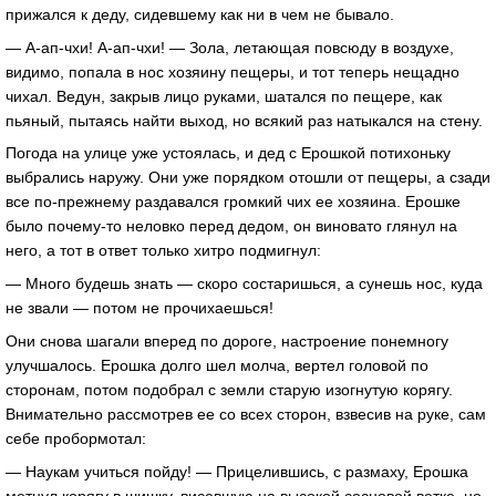
прижался к деду, сидевшему как ни в чем не бывало.
— А-ап-чхи! А-ап-чхи! — Зола, летающая повсюду в воздухе,
видимо, попала в нос хозяину пещеры, и тот теперь нещадно
чихал. Ведун, закрыв лицо руками, шатался по пещере, как
пьяный, пытаясь найти выход, но всякий раз натыкался на стену.
Погода на улице уже устоялась, и дед с Ерошкой потихоньку
выбрались наружу. Они уже порядком отошли от пещеры, а сзади
все по-прежнему раздавался громкий чих ее хозяина. Ерошке
было почему-то неловко перед дедом, он виновато глянул на
него, а тот в ответ только хитро подмигнул:
— Много будешь знать — скоро состаришься, а сунешь нос, куда
не звали — потом не прочихаешься!
Они снова шагали вперед по дороге, настроение понемногу
улучшалось. Ерошка долго шел молча, вертел головой по
сторонам, потом подобрал с земли старую изогнутую корягу.
Внимательно рассмотрев ее со всех сторон, взвесив на руке, сам
себе пробормотал:
— Наукам учиться пойду! — Прицелившись, с размаху, Ерошка
метнул корягу в шишку, висевшую на высокой сосновой ветке, но