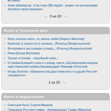
истины»
Анна Швабауэр: «Система QR-кодов - запрет на реализацию
базовых прав граждан»
←
3 из 10
→
Новое в Читальном зале
Коль хочешь жить, то, жизнь любя (Лариса Миллер)
Конечно, в лужах есть окошко... (Роальд Мандельштам)
Вечерами в застывших улицах... (Роальд Мандельштам)
Ржев (Влад Маленко)
Талант и Злоба – пагубный союз...
О любви Божией к нам и о конце света, объявленном концом
христианской любви (Архимандрит Иакинф (Унчуляк)
Игорь Волгин: «Пророчества Достоевского о судьбе России
сбываются»
1 из 10
→
Новое в медиагалерее
Святыни Руси. Сергей Марнов
Граждане Русского мира - Архимандрит Савва (Мажуко)