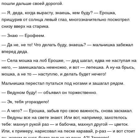
пошли дальше своей дорогой.
— Я, деда, когда вырасту, знаешь, кем буду? — Ерошка,
прищурив от солнца левый глаз, многозначительно посмотрел
снизу вверх на старика.
— Знаю — Ерофеем.
— Да не, не то! Что делать буду, знаешь? — мальчишка забежал
вперед деда.
— Села мошка на лоб Ерошке, — дед шагал, едва не наступая на
него, — замешкалась немножко, и вот — лепешка. А ну-ка брысь,
мошка, а не то — наступлю, и делать будет нечего!
Мальчишка перестал путаться под ногами и зашагал рядом.
— Ведуном буду! — объявил он торжественно.
— Эк, тебя угораздило!
— А чего? — Ерошка, забыв про свою важность, снова заскакал.
— Ведуны все на свете знают. Или вот, например, захотелось
тебе: махнул рукой раз — и бабочка, махнул другой — цветок.
Или, к примеру, нарисовал на песке каравай, р-раз — и вот стоит
он, жаром пышет, будто только из печи. А?! Здорово!