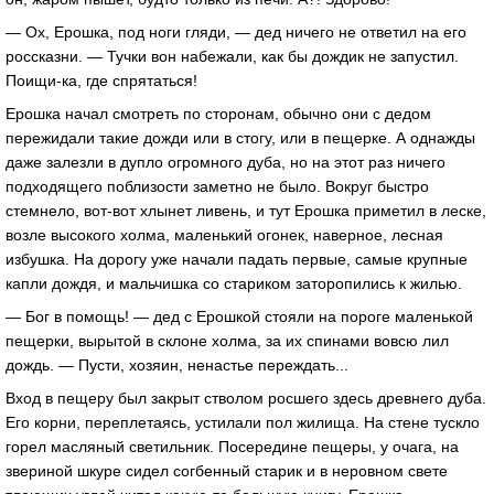
— Ох, Ерошка, под ноги гляди, — дед ничего не ответил на его
россказни. — Тучки вон набежали, как бы дождик не запустил.
Поищи-ка, где спрятаться!
Ерошка начал смотреть по сторонам, обычно они с дедом
пережидали такие дожди или в стогу, или в пещерке. А однажды
даже залезли в дупло огромного дуба, но на этот раз ничего
подходящего поблизости заметно не было. Вокруг быстро
стемнело, вот-вот хлынет ливень, и тут Ерошка приметил в леске,
возле высокого холма, маленький огонек, наверное, лесная
избушка. На дорогу уже начали падать первые, самые крупные
капли дождя, и мальчишка со стариком заторопились к жилью.
— Бог в помощь! — дед с Ерошкой стояли на пороге маленькой
пещерки, вырытой в склоне холма, за их спинами вовсю лил
дождь. — Пусти, хозяин, ненастье переждать...
Вход в пещеру был закрыт стволом росшего здесь древнего дуба.
Его корни, переплетаясь, устилали пол жилища. На стене тускло
горел масляный светильник. Посередине пещеры, у очага, на
звериной шкуре сидел согбенный старик и в неровном свете