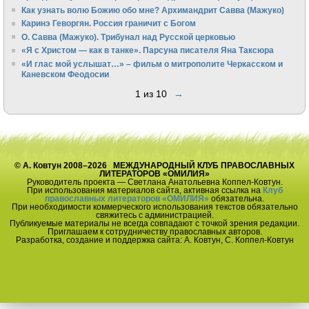
Как узнать волю Божию обо мне? Архимандрит Савва (Мажуко)
Каринэ Геворгян. Россия граничит с Богом
О. Савва (Мажуко). Трибунал над Русской церковью
«Я с Христом — как в танке». Парсуна писателя Яна Таксюра
«И глас мой услышат…» – фильм о митрополите Черкасском и
Каневском Феодосии
1 из 10
→
© А. Ковтун 2008–2026 МЕЖДУНАРОДНЫЙ КЛУБ ПРАВОСЛАВНЫХ
ЛИТЕРАТОРОВ «ОМИЛИЯ»
Руководитель проекта — Светлана Анатольевна Коппел-Ковтун.
При использования материалов сайта, активная ссылка на
Клуб
православных литераторов «ОМИЛИЯ»
обязательна.
При необходимости коммерческого использования текстов обязательно
свяжитесь с администрацией.
Публикуемые материалы не всегда совпадают с точкой зрения редакции.
Приглашаем к сотрудничеству православных авторов.
Разработка, создание и поддержка сайта: А. Ковтун, С. Коппел-Ковтун