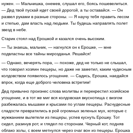
нужен. — Мальчишка, онемев, слушал его, боясь пошевелиться.
— Дед твой пускай идет своей дорогой, а ты оставайся. — Он
развел руками в разные стороны. — Я научу тебя править лесом
и степью, дам власть над людьми. Ты будешь направлять полет
звезд в небе.
Старик стоял над Ерошкой и казался очень высоким.
— Ты знаешь, мальчик, — нагнулся он к Ерошке, — мне
подвластны все тайны мирозданья. Решайся!
— Однако, вечерять пора, — похоже, дед не только не слышал,
что говорил хозяин пещеры, но даже не заметил, каким чудесным
колдовством появилось угощение. — Садись, Ерошка, наедайся
впрок, когда еще доброго человека встретим!
Дед привычно произнес слова молитвы и перекрестил хозяйское
угощение, и в тот же миг вся колдовская вкуснотища с визгом
разбежалась мышами и крысами по углам пещеры. Расчудесные
сладости превратились в рой огромных зеленых мух, которые с
жужжанием вылетели из пещеры, успев куснуть Ерошку. Тот
сидел, разинув рот, и глядел по сторонам. Черный кот, подняв
облако золы, с воем метнулся через очаг вон из пещеры. Ерошка