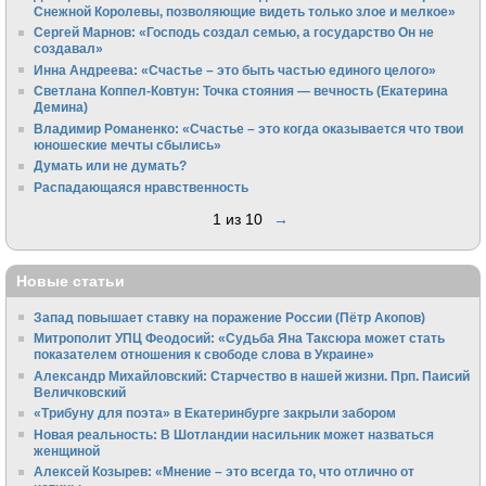
Снежной Королевы, позволяющие видеть только злое и мелкое»
Сергей Марнов: «Господь создал семью, а государство Он не
создавал»
Инна Андреева: «Счастье – это быть частью единого целого»
Светлана Коппел-Ковтун: Точка стояния — вечность (Екатерина
Демина)
Владимир Романенко: «Счастье – это когда оказывается что твои
юношеские мечты сбылись»
Думать или не думать?
Распадающаяся нравственность
1 из 10
→
Новые статьи
Запад повышает ставку на поражение России (Пётр Акопов)
Митрополит УПЦ Феодосий: «Судьба Яна Таксюра может стать
показателем отношения к свободе слова в Украине»
Алек­сандр Михайловский: Старчество в нашей жизни. Прп. Паисий
Величковский
«Трибуну для поэта» в Екатеринбурге закрыли забором
Новая реальность: В Шотландии насильник может назваться
женщиной
Алексей Козырев: «Мнение – это всегда то, что отлично от