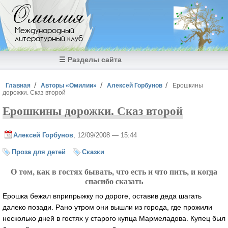
Перейти к основному содержанию
Омилия
Международный
литературный клуб
☰ Разделы сайта
Вы здесь
Главная
Авторы «Омилии»
Алексей Горбунов
Ерошкины
дорожки. Сказ второй
Ерошкины дорожки. Сказ второй
Алексей Горбунов
, 12/09/2008 — 15:44
Проза для детей
Сказки
О том, как в гостях бывать, что есть и что пить, и когда
спасибо сказать
Ерошка бежал вприпрыжку по дороге, оставив деда шагать
далеко позади. Рано утром они вышли из города, где прожили
несколько дней в гостях у старого купца Мармеладова. Купец был