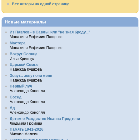
Все авторы на одной странице
Новые материалы
Из Павлов - в Савлы, или "не зная броду..."
Монахиня Евфимия Пащенко
Мастера
Монахиня Евфимия Пащенко
Вокруг Солнца
Илья Криштул
Царской Семье
Надежда Кушкова
Зовут... зовут они меня
Надежда Кушкова
Первый луч
Александр Конопля
Сосед
Александр Конопля
Ад
Александр Конопля
Детям о Рождестве Иоанна Предтечи
Людмила Громова
Память 1941-2026
Михаил Малеин