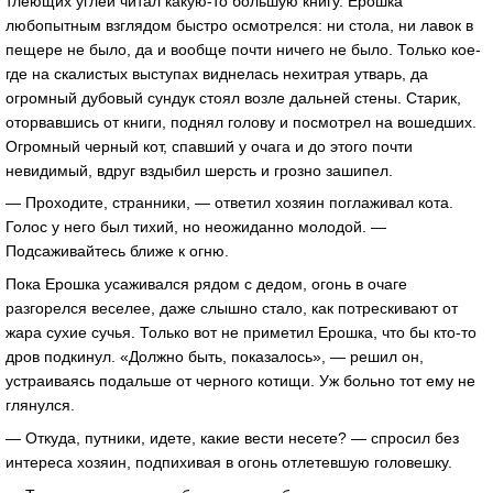
тлеющих углей читал какую-то большую книгу. Ерошка
любопытным взглядом быстро осмотрелся: ни стола, ни лавок в
пещере не было, да и вообще почти ничего не было. Только кое-
где на скалистых выступах виднелась нехитрая утварь, да
огромный дубовый сундук стоял возле дальней стены. Старик,
оторвавшись от книги, поднял голову и посмотрел на вошедших.
Огромный черный кот, спавший у очага и до этого почти
невидимый, вдруг вздыбил шерсть и грозно зашипел.
— Проходите, странники, — ответил хозяин поглаживал кота.
Голос у него был тихий, но неожиданно молодой. —
Подсаживайтесь ближе к огню.
Пока Ерошка усаживался рядом с дедом, огонь в очаге
разгорелся веселее, даже слышно стало, как потрескивают от
жара сухие сучья. Только вот не приметил Ерошка, что бы кто-то
дров подкинул. «Должно быть, показалось», — решил он,
устраиваясь подальше от черного котищи. Уж больно тот ему не
глянулся.
— Откуда, путники, идете, какие вести несете? — спросил без
интереса хозяин, подпихивая в огонь отлетевшую головешку.