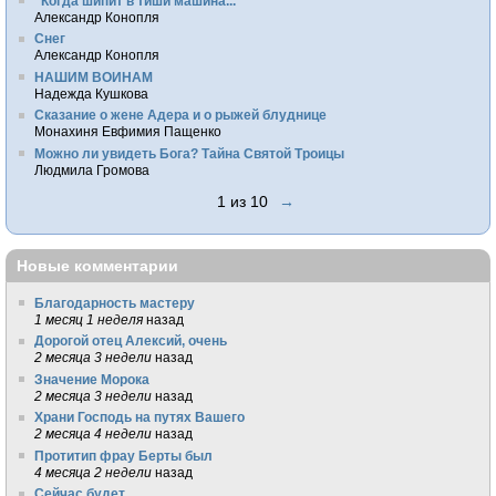
"Когда шипит в тиши машина..."
Александр Конопля
Снег
Александр Конопля
НАШИМ ВОИНАМ
Надежда Кушкова
Сказание о жене Адера и о рыжей блуднице
Монахиня Евфимия Пащенко
Можно ли увидеть Бога? Тайна Святой Троицы
Людмила Громова
1 из 10
→
Новые комментарии
Благодарность мастеру
1 месяц 1 неделя
назад
Дорогой отец Алексий, очень
2 месяца 3 недели
назад
Значение Морока
2 месяца 3 недели
назад
Храни Господь на путях Вашего
2 месяца 4 недели
назад
Протитип фрау Берты был
4 месяца 2 недели
назад
Сейчас будет