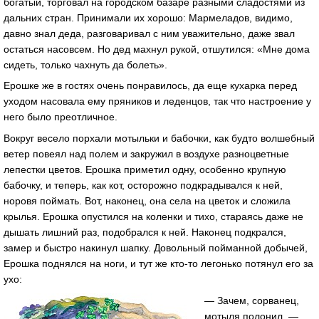
богатый, торговал на городском базаре разными сладостями из
дальних стран. Принимали их хорошо: Мармеладов, видимо,
давно знал деда, разговаривал с ним уважительно, даже звал
остаться насовсем. Но дед махнул рукой, отшутился: «Мне дома
сидеть, только чахнуть да болеть».
Ерошке же в гостях очень понравилось, да еще кухарка перед
уходом насовала ему пряников и леденцов, так что настроение у
него было преотличное.
Вокруг весело порхали мотыльки и бабочки, как будто волшебный
ветер повеял над полем и закружил в воздухе разноцветные
лепестки цветов. Ерошка приметил одну, особенно крупную
бабочку, и теперь, как кот, осторожно подкрадывался к ней,
норовя поймать. Вот, наконец, она села на цветок и сложила
крылья. Ерошка опустился на коленки и тихо, стараясь даже не
дышать лишний раз, подобрался к ней. Наконец подкрался,
замер и быстро накинул шапку. Довольный пойманной добычей,
Ерошка поднялся на ноги, и тут же кто-то легонько потянул его за
ухо:
— Зачем, сорванец,
мотыля полонил, —