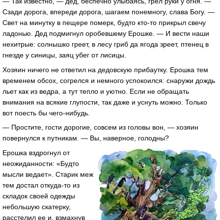
— Так известно, — дед, беспечно улыбаясь, грел руки у огня. —
Сзади дорога, впереди дорога, шагаем понемногу, слава Богу. —
Свет на минутку в пещере померк, будто кто-то прикрыл свечу
ладонью. Дед подмигнул оробевшему Ерошке. — И вести наши
нехитрые: солнышко греет, в лесу гриб да ягода зреет, птенец в
гнезде у синицы, заяц убег от лисицы.
Хозяин ничего не ответил на дедовскую прибаутку. Ерошка тем
временем обсох, согрелся и немного успокоился: снаружи дождь
льет как из ведра, а тут тепло и уютно. Если не обращать
внимания на всякие глупости, так даже и уснуть можно. Только
вот поесть бы чего-нибудь.
— Простите, гости дорогие, совсем из головы вон, — хозяин
повернулся к путникам. — Вы, наверное, голодны?
Ерошка вздрогнул от
неожиданности: «Будто
мысли ведает». Старик меж
тем достал откуда-то из
складок своей одежды
небольшую скатерку,
расстелил ее и, взмахнув