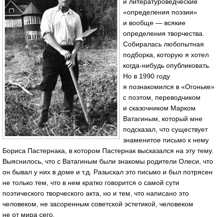
и литературоведческие
«определения поэзии»
и вообще — всякие
определения творчества.
Собиралась любопытная
подборка, которую я хотел
когда-нибудь опубликовать.
Но в 1990 году
я познакомился в «Огоньке»
с поэтом, переводчиком
и сказочником Марком
Ватагиным, который мне
подсказал, что существует
знаменитое письмо к нему
Бориса Пастернака, в котором Пастернак высказался на эту тему.
Выяснилось, что с Ватагиным были знакомы родители Олеси, что
он бывал у них в доме и т.д. Разыскал это письмо и был потрясен
не только тем, что в нем кратко говорится о самой сути
поэтического творческого акта, но и тем, что написано это
человеком, не засоренным советской эстетикой, человеком
не от мира сего.