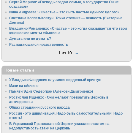
Сергей Марнов: «Господь создал семью, а государство Он не
создавал»
Инна Андреева: «Счастье – это быть частью единого целого»
Светлана Коппел-Ковтун: Точка стояния — вечность (Екатерина
Демина)
Владимир Романенко: «Счастье – это когда оказывается что твои
юношеские мечты сбылись»
Думать или не думать?
Распадающаяся нравственность
1 из 10
→
Новые статьи
У Владыки Феодосия случился сердечный приступ
Маки на обочине
Памяти Эдит Сёдергран (Алексей Дмитриенко)
Ростислав Ищенко: «Они желают превратить Церковь в
антицерковь»
Образ страданий русского народа
Россия - это цивилизация. Надо быть самостоятельными! Надо
стоять!
В Украинской Православной Церкви указали властям на
недопустимость атаки на Церковь