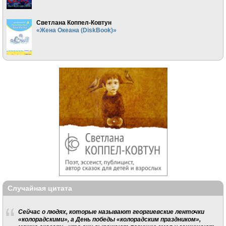
Светлана Коппел-Ковтун
«Жена Океана (DiskBook)»
Случайная цитата
Сейчас о людях, которые называют георгиевские ленточки
«колорадскими», а День победы «колорадским праздником»,