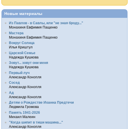
Новые материалы
Из Павлов - в Савлы, или "не зная броду..."
Монахиня Евфимия Пащенко
Мастера
Монахиня Евфимия Пащенко
Вокруг Солнца
Илья Криштул
Царской Семье
Надежда Кушкова
Зовут... зовут они меня
Надежда Кушкова
Первый луч
Александр Конопля
Сосед
Александр Конопля
Ад
Александр Конопля
Детям о Рождестве Иоанна Предтечи
Людмила Громова
Память 1941-2026
Михаил Малеин
"Когда шипит в тиши машина..."
Александр Конопля