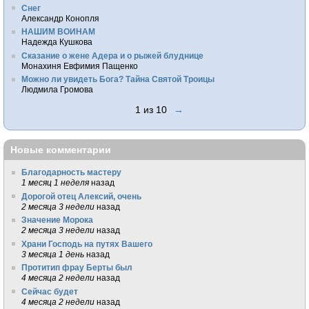
Снег
Александр Конопля
НАШИМ ВОИНАМ
Надежда Кушкова
Сказание о жене Адера и о рыжей блуднице
Монахиня Евфимия Пащенко
Можно ли увидеть Бога? Тайна Святой Троицы
Людмила Громова
1 из 10
→
Новые комментарии
Благодарность мастеру
1 месяц 1 неделя
назад
Дорогой отец Алексий, очень
2 месяца 3 недели
назад
Значение Морока
2 месяца 3 недели
назад
Храни Господь на путях Вашего
3 месяца 1 день
назад
Протитип фрау Берты был
4 месяца 2 недели
назад
Сейчас будет
4 месяца 2 недели
назад