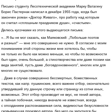
Письмо студенту Лесотехнической академии Марку Ватагину
Борис Пастернак написал в декабре 1955 года, когда был
закончен роман «Доктор Живаго», про работу над которым
он считал «сплошным праздником души», «счастьем».
Делюсь кусочками из этого выдающегося письма:
«...Я бы не мог сказать, как Маяковский: „Побольше поэтов
и разных!“ — мне это совершенно не нужно. В согласии с моим
пониманием этой стороны жизни мне хотелось бы, чтобы
не только их было как можно меньше, но чтобы по возможности
был один, очень большой, а стихотворчества или даже поэзии как
вида занятий, пусть даже „боговдохновенного“, многих или для
многих не существовало.
...Даже в случае совершенно бессмертных, божественных
текстов, как напр. пушкинские, всего важнее отбор, окончательно
утвердивший эту данную строчку или страницу из сотни иных,
возможных. Этот отбор производит не вкус, не гений автора,
а тайная побочная, никогда вначале не известная, всегда
с опозданием распознаваемая сила, видимостью безусловности
сковывающая произвол автора, без чего он запутался бы