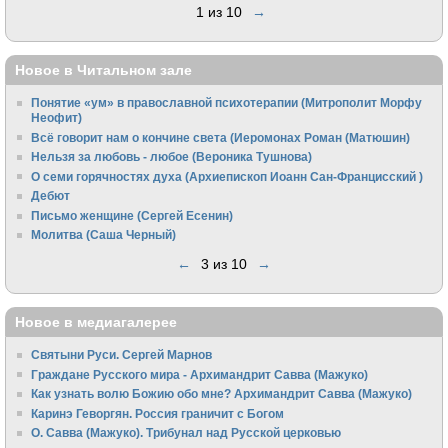
1 из 10
→
Новое в Читальном зале
Понятие «ум» в православной психотерапии (Митрополит Морфу
Неофит)
Всё говорит нам о кончине света (Иеромонах Роман (Матюшин)
Нельзя за любовь - любое (Вероника Тушнова)
О семи горячностях духа (Архиепископ Иоанн Сан-Францисский )
Дебют
Письмо женщине (Сергей Есенин)
Молитва (Саша Черный)
←
3 из 10
→
Новое в медиагалерее
Святыни Руси. Сергей Марнов
Граждане Русского мира - Архимандрит Савва (Мажуко)
Как узнать волю Божию обо мне? Архимандрит Савва (Мажуко)
Каринэ Геворгян. Россия граничит с Богом
О. Савва (Мажуко). Трибунал над Русской церковью