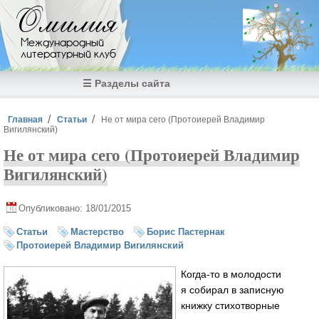
Перейти к основному содержанию
Омилия
Международный
литературный клуб
☰ Разделы сайта
Вы здесь
Главная
Статьи
Не от мира сего (Протоиерей Владимир
Вигилянский)
Не от мира сего (Протоиерей Владимир
Вигилянский)
Опубликовано: 18/01/2015
Статьи
Мастерство
Борис Пастернак
Протоиерей Владимир Вигилянский
Когда-то в молодости
я собирал в записную
книжку стихотворные