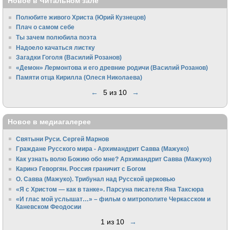
Новое в Читальном зале
Полюбите живого Христа (Юрий Кузнецов)
Плач о самом себе
Ты зачем полюбила поэта
Надоело качаться листку
Загадки Гоголя (Василий Розанов)
«Демон» Лермонтова и его древние родичи (Василий Розанов)
Памяти отца Кирилла (Олеся Николаева)
←
5 из 10
→
Новое в медиагалерее
Святыни Руси. Сергей Марнов
Граждане Русского мира - Архимандрит Савва (Мажуко)
Как узнать волю Божию обо мне? Архимандрит Савва (Мажуко)
Каринэ Геворгян. Россия граничит с Богом
О. Савва (Мажуко). Трибунал над Русской церковью
«Я с Христом — как в танке». Парсуна писателя Яна Таксюра
«И глас мой услышат…» – фильм о митрополите Черкасском и
Каневском Феодосии
1 из 10
→