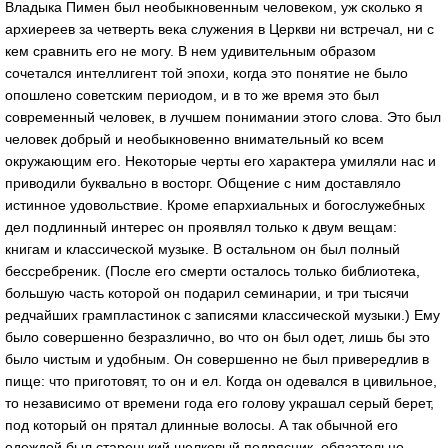
Владыка Пимен был необыкновенным человеком, уж сколько я
архиереев за четверть века служения в Церкви ни встречал, ни с
кем сравнить его не могу. В нем удивительным образом
сочетался интеллигент той эпохи, когда это понятие не было
опошлено советским периодом, и в то же время это был
современный человек, в лучшем понимании этого слова. Это был
человек добрый и необыкновенно внимательный ко всем
окружающим его. Некоторые черты его характера умиляли нас и
приводили буквально в восторг. Общение с ним доставляло
истинное удовольствие. Кроме епархиальных и богослужебных
дел подлинный интерес он проявлял только к двум вещам:
книгам и классической музыке. В остальном он был полный
бессребреник. (После его смерти осталось только библиотека,
большую часть которой он подарил семинарии, и три тысячи
редчайших грампластинок с записями классической музыки.) Ему
было совершенно безразлично, во что он был одет, лишь бы это
было чистым и удобным. Он совершенно не был привередлив в
пище: что приготовят, то он и ел. Когда он одевался в цивильное,
то независимо от времени года его голову украшал серый берет,
под который он прятал длинные волосы. А так обычной его
одеждой был старенький шелковый подрясник, обязательно