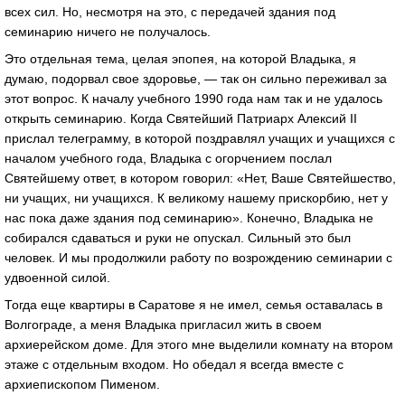
всех сил. Но, несмотря на это, с передачей здания под
семинарию ничего не получалось.
Это отдельная тема, целая эпопея, на которой Владыка, я
думаю, подорвал свое здоровье, — так он сильно переживал за
этот вопрос. К началу учебного 1990 года нам так и не удалось
открыть семинарию. Когда Святейший Патриарх Алексий II
прислал телеграмму, в которой поздравлял учащих и учащихся с
началом учебного года, Владыка с огорчением послал
Святейшему ответ, в котором говорил: «Нет, Ваше Святейшество,
ни учащих, ни учащихся. К великому нашему прискорбию, нет у
нас пока даже здания под семинарию». Конечно, Владыка не
собирался сдаваться и руки не опускал. Сильный это был
человек. И мы продолжили работу по возрождению семинарии с
удвоенной силой.
Тогда еще квартиры в Саратове я не имел, семья оставалась в
Волгограде, а меня Владыка пригласил жить в своем
архиерейском доме. Для этого мне выделили комнату на втором
этаже с отдельным входом. Но обедал я всегда вместе с
архиепископом Пименом.