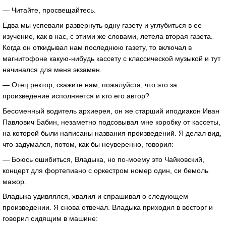
— Читайте, просвещайтесь.
Едва мы успевали развернуть одну газету и углубиться в ее
изучение, как в нас, с этими же словами, летела вторая газета.
Когда он откидывал нам последнюю газету, то включал в
магнитофоне какую-нибудь кассету с классической музыкой и тут
начинался для меня экзамен.
— Отец ректор, скажите нам, пожалуйста, что это за
произведение исполняется и кто его автор?
Бессменный водитель архиерея, он же старший иподиакон Иван
Павлович Бабин, незаметно подсовывал мне коробку от кассеты,
на которой были написаны названия произведений. Я делал вид,
что задумался, потом, как бы неуверенно, говорил:
— Боюсь ошибиться, Владыка, но по-моему это Чайковский,
концерт для фортепиано с оркестром номер один, си бемоль
мажор.
Владыка удивлялся, хвалил и спрашивал о следующем
произведении. Я снова отвечал. Владыка приходил в восторг и
говорил сидящим в машине: