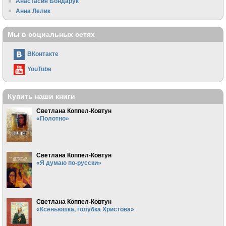
Анастасия Бондарук
Анна Лелик
Мы в социальных сетях
ВКонтакте
YouTube
Купить наши книги
Светлана Коппел-Ковтун
«Полотно»
Светлана Коппел-Ковтун
«Я думаю по-русски»
Светлана Коппел-Ковтун
«Ксеньюшка, голубка Христова»