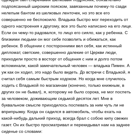
подпоясанный широким пояском, завязанным почему-то сзади
нелепым бантом из шелковых ленточек, но это все его
совершенно не беспокоило. Владыка быстро мог переходить от
одного настроения к другому, все это было написано на его лице.
Если он чему-то радовался, то лицо его сияло, как у ребенка. С
близкими людьми он мог себе позволить и обижаться, как
ребенок. В общении с посторонними вел себя, как истинный
дипломат, светские, совершенно далекие от Церкви люди,
приходили просто в восторг от общения с ним и долго потом
вспоминали, какой замечательный человек — владыка Пимен. А
уж как он ходил, это надо было видеть. До встречи с Владыкой, я
считал себя самым быстрым ходоком. Но когда мне случилось
ходить с Владыкой по магазинам (конечно, только книжным, в
других он не бывал), я, которому не было сорока, не мог поспеть
за человеком, доживающим седьмой десяток лет. Мне в
буквальном смысле приходилось поспевать за ним чуть ли не
вприпрыжку. Когда он садился в автомобиль, чтобы ехать на
какой-нибудь дальний приход, всегда брал с собою кипу свежих
газет. Он их быстро просматривал и перекидывал нам на заднее
сиденье со словами: