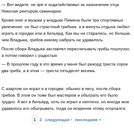
— Вот видите, не зря я ходатайствовал за назначение отца
Николая ректором семинарии.
Кроме книг и музыки у владыки Пимена были три спортивных
увлечения: он был страстный грибник, а в минуты отдыха любил
играть в городки или в бильярд. Как мы ни старались, но больше,
чем Владыка, грибов никому набрать не удавалось.
После сбора Владыка заставлял пересчитывать грибы поштучно,
а потом говорил с радостью:
— В прошлом году в это время у меня был рекорд триста сорок
два гриба, а в этом — триста пятьдесят восемь.
С азартом он играл и в городки, обычно в лесу, после сбора
грибов. В этом он тоже был мастером и обыграть его было
трудно. А вот в бильярд, хоть он играл и неплохо, но иногда мне
удавалось его обыгрывать, тогда он искренне этому огорчался.
Страницы
1
2
следующая ›
последняя »