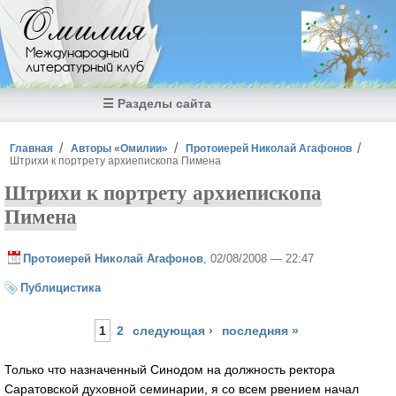
Перейти к основному содержанию
Омилия
Международный
литературный клуб
☰ Разделы сайта
Вы здесь
Главная
Авторы «Омилии»
Протоиерей Николай Агафонов
Штрихи к портрету архиепископа Пимена
Штрихи к портрету архиепископа
Пимена
Протоиерей Николай Агафонов
, 02/08/2008 — 22:47
Публицистика
Страницы
1
2
следующая ›
последняя »
Только что назначенный Синодом на должность ректора
Саратовской духовной семинарии, я со всем рвением начал