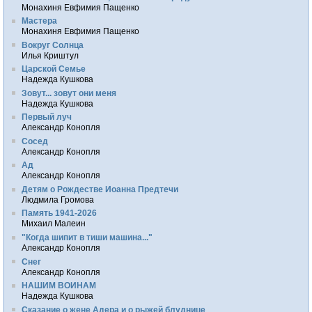
Монахиня Евфимия Пащенко
Мастера
Монахиня Евфимия Пащенко
Вокруг Солнца
Илья Криштул
Царской Семье
Надежда Кушкова
Зовут... зовут они меня
Надежда Кушкова
Первый луч
Александр Конопля
Сосед
Александр Конопля
Ад
Александр Конопля
Детям о Рождестве Иоанна Предтечи
Людмила Громова
Память 1941-2026
Михаил Малеин
"Когда шипит в тиши машина..."
Александр Конопля
Снег
Александр Конопля
НАШИМ ВОИНАМ
Надежда Кушкова
Сказание о жене Адера и о рыжей блуднице