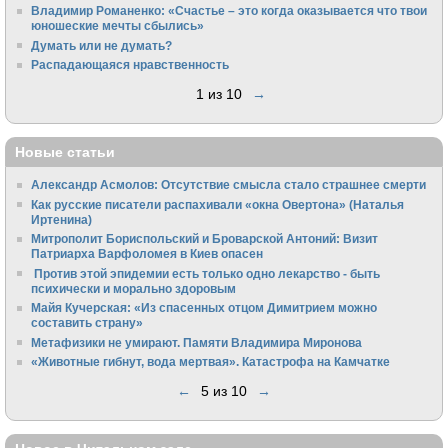
Владимир Романенко: «Счастье – это когда оказывается что твои
юношеские мечты сбылись»
Думать или не думать?
Распадающаяся нравственность
1 из 10
→
Новые статьи
Александр Асмолов: Отсутствие смысла стало страшнее смерти
Как русские писатели распахивали «окна Овертона» (Наталья
Иртенина)
Митрополит Бориспольский и Броварской Антоний: Визит
Патриарха Варфоломея в Киев опасен
Против этой эпидемии есть только одно лекарство - быть
психически и морально здоровым
Майя Кучерская: «Из спасенных отцом Димитрием можно
составить страну»
Метафизики не умирают. Памяти Владимира Миронова
«Животные гибнут, вода мертвая». Катастрофа на Камчатке
←
5 из 10
→